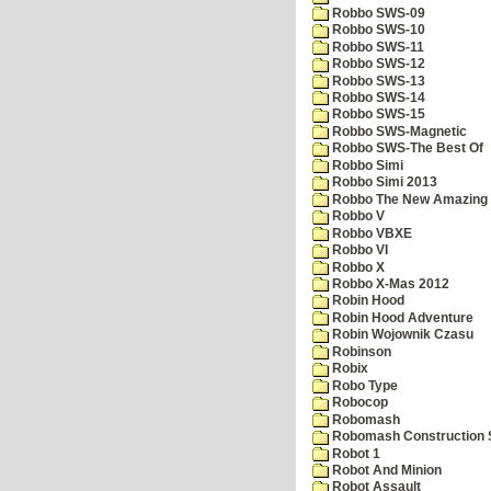
Robbo SWS-09
Robbo SWS-10
Robbo SWS-11
Robbo SWS-12
Robbo SWS-13
Robbo SWS-14
Robbo SWS-15
Robbo SWS-Magnetic
Robbo SWS-The Best Of
Robbo Simi
Robbo Simi 2013
Robbo The New Amazing A
Robbo V
Robbo VBXE
Robbo VI
Robbo X
Robbo X-Mas 2012
Robin Hood
Robin Hood Adventure
Robin Wojownik Czasu
Robinson
Robix
Robo Type
Robocop
Robomash
Robomash Construction 
Robot 1
Robot And Minion
Robot Assault