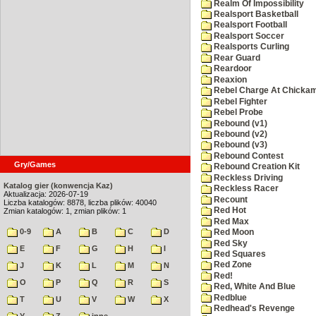
Realm Of Impossibility
Realsport Basketball
Realsport Football
Realsport Soccer
Realsports Curling
Rear Guard
Reardoor
Reaxion
Rebel Charge At Chicka
Rebel Fighter
Rebel Probe
Rebound (v1)
Rebound (v2)
Rebound (v3)
Rebound Contest
Gry/Games
Rebound Creation Kit
Reckless Driving
Katalog gier (konwencja Kaz)
Reckless Racer
Aktualizacja: 2026-07-19
Recount
Liczba katalogów: 8878, liczba plików: 40040
Red Hot
Zmian katalogów: 1, zmian plików: 1
Red Max
0-9
A
B
C
D
Red Moon
Red Sky
E
F
G
H
I
Red Squares
Red Zone
J
K
L
M
N
Red!
O
P
Q
R
S
Red, White And Blue
Redblue
T
U
V
W
X
Redhead's Revenge