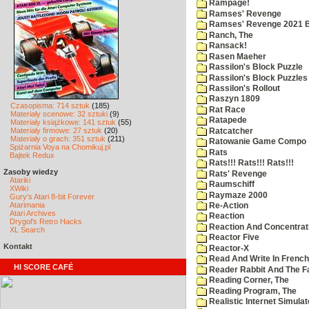
Rampage!
Ramses' Revenge
Ramses' Revenge 2021 
Ranch, The
Ransack!
Rasen Maeher
Rassilon's Block Puzzle
Rassilon's Block Puzzles
Rassilon's Rollout
Raszyn 1809
Czasopisma: 714 sztuk
(185)
Rat Race
Materiały scenowe: 32 sztuki
(9)
Ratapede
Materiały książkowe: 141 sztuk
(55)
Materiały firmowe: 27 sztuk
(20)
Ratcatcher
Materiały o grach: 351 sztuk
(211)
Ratowanie Game Compo
Spiżarnia Voya na Chomikuj.pl
Rats
Bajtek Redux
Rats!!! Rats!!! Rats!!!
Zasoby wiedzy
Rats' Revenge
Atariki
Raumschiff
XWiki
Raymaze 2000
Gury's Atari 8-bit Forever
Atarimania
Re-Action
Atari Archives
Reaction
Drygol's Retro Hacks
Reaction And Concentrati
XL Search
Reactor Five
Kontakt
Reactor-X
Read And Write In French
HI SCORE CAFÉ
Reader Rabbit And The F
Reading Corner, The
Reading Program, The
Realistic Internet Simulat