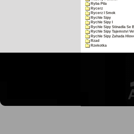
Ryba Pila
Rycerz
Rycerz I Smok
Rychle Sipy
Rychle Sipy I
Rychle Sipy Stinadla Se 
Rychle Sipy Tajemstvi Ve
Rychle Sipy Zahada Hlov
Rzad
Rzekotka