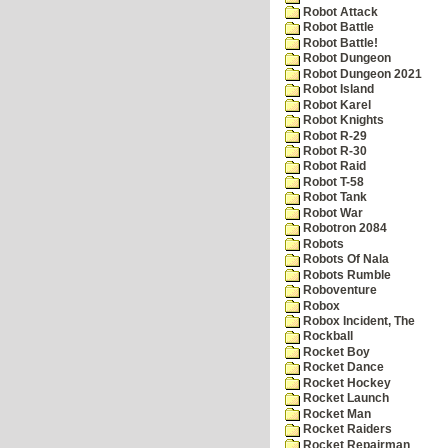
Robot Attack
Robot Battle
Robot Battle!
Robot Dungeon
Robot Dungeon 2021
Robot Island
Robot Karel
Robot Knights
Robot R-29
Robot R-30
Robot Raid
Robot T-58
Robot Tank
Robot War
Robotron 2084
Robots
Robots Of Nala
Robots Rumble
Roboventure
Robox
Robox Incident, The
Rockball
Rocket Boy
Rocket Dance
Rocket Hockey
Rocket Launch
Rocket Man
Rocket Raiders
Rocket Repairman