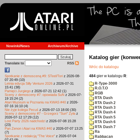
Nowinki/News
Archiwum/Archive
Katalog gier (konwe
Translate to
RSS
Wróc do katalogu
484
gier w katalogu
R
:
Spotkanie z demosceną #9: STeel/Tori
z 2026-08-
07 20:49 (10)
R-Type-3000
Letnia edycja Silly Venture 2026
z 2026-07-31
15:41 (38)
R.O.T.O
Pamięci Jurgiego
z 2026-07-21 12:42 (1)
RGB
Sceny z demosceny #7: opowiada SuN
z 2026-07-
RTA Dash
19 15:24 (2)
Atari Muzeum w Poznaniu na KWAS #40
z 2026-
RTA Dash 2
07-16 16:10 (4)
RTA Dash 3
Nie żyje kolega Pecuś
z 2026-07-13 18:00 (30)
RTA Dash 4
Sceny z demosceny #7 - Grzegorz "Sun" Żyła
z
RTA Dash 5
2026-07-12 17:29 (12)
Lost Party 2026 nadchodzi
z 2026-07-08 15:28
RTA Dash 6
(23)
RTA Dash 7
Pan Zenon i Atari na KWAS #40
z 2026-07-07 13:25
Ra
(7)
Spotkanie z redakcją "The Voice"
z 2026-07-04
Rabbacan
07:42 (9)