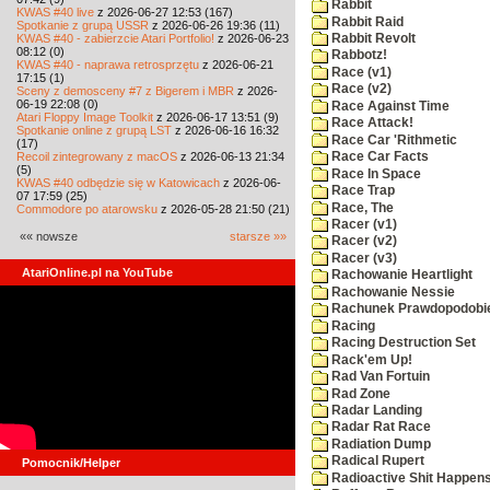
Rabbit
KWAS #40 live
z 2026-06-27 12:53 (167)
Rabbit Raid
Spotkanie z grupą USSR
z 2026-06-26 19:36 (11)
KWAS #40 - zabierzcie Atari Portfolio!
z 2026-06-23
Rabbit Revolt
08:12 (0)
Rabbotz!
KWAS #40 - naprawa retrosprzętu
z 2026-06-21
Race (v1)
17:15 (1)
Race (v2)
Sceny z demosceny #7 z Bigerem i MBR
z 2026-
06-19 22:08 (0)
Race Against Time
Atari Floppy Image Toolkit
z 2026-06-17 13:51 (9)
Race Attack!
Spotkanie online z grupą LST
z 2026-06-16 16:32
Race Car 'Rithmetic
(17)
Recoil zintegrowany z macOS
z 2026-06-13 21:34
Race Car Facts
(5)
Race In Space
KWAS #40 odbędzie się w Katowicach
z 2026-06-
Race Trap
07 17:59 (25)
Race, The
Commodore po atarowsku
z 2026-05-28 21:50 (21)
Racer (v1)
«« nowsze
starsze »»
Racer (v2)
Racer (v3)
AtariOnline.pl na YouTube
Rachowanie Heartlight
Rachowanie Nessie
Rachunek Prawdopodobi
Racing
Racing Destruction Set
Rack'em Up!
Rad Van Fortuin
Rad Zone
Radar Landing
Radar Rat Race
Radiation Dump
Radical Rupert
Pomocnik/Helper
Radioactive Shit Happens