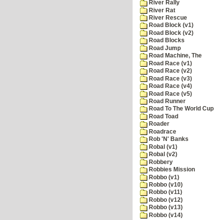
River Rally
River Rat
River Rescue
Road Block (v1)
Road Block (v2)
Road Blocks
Road Jump
Road Machine, The
Road Race (v1)
Road Race (v2)
Road Race (v3)
Road Race (v4)
Road Race (v5)
Road Runner
Road To The World Cup
Road Toad
Roader
Roadrace
Rob 'N' Banks
Robal (v1)
Robal (v2)
Robbery
Robbies Mission
Robbo (v1)
Robbo (v10)
Robbo (v11)
Robbo (v12)
Robbo (v13)
Robbo (v14)