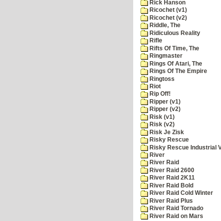
Rick Hanson
Ricochet (v1)
Ricochet (v2)
Riddle, The
Ridiculous Reality
Rifle
Rifts Of Time, The
Ringmaster
Rings Of Atari, The
Rings Of The Empire
Ringtoss
Riot
Rip Off!
Ripper (v1)
Ripper (v2)
Risk (v1)
Risk (v2)
Risk Je Zisk
Risky Rescue
Risky Rescue Industrial 
River
River Raid
River Raid 2600
River Raid 2K11
River Raid Bold
River Raid Cold Winter
River Raid Plus
River Raid Tornado
River Raid on Mars