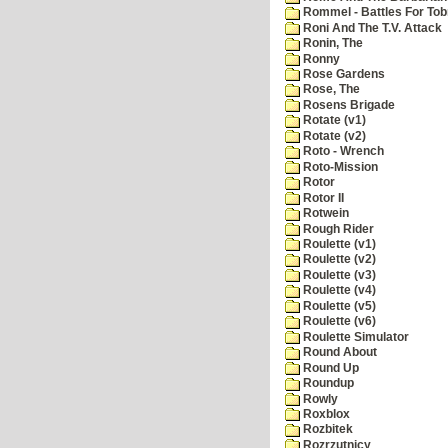
Rommel - Battles For Tob
Roni And The T.V. Attack
Ronin, The
Ronny
Rose Gardens
Rose, The
Rosens Brigade
Rotate (v1)
Rotate (v2)
Roto - Wrench
Roto-Mission
Rotor
Rotor II
Rotwein
Rough Rider
Roulette (v1)
Roulette (v2)
Roulette (v3)
Roulette (v4)
Roulette (v5)
Roulette (v6)
Roulette Simulator
Round About
Round Up
Roundup
Rowly
Roxblox
Rozbitek
Rozrzutnicy