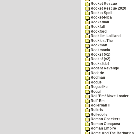
Rocket Rescue
Rocket Rescue 2020
Rocket Spell
Rocket-Nica
Rocketball
Rockfall
Rockford
Rocki Im Lolliland
Rockies, The
Rockman
Rockmania
Rocks! (v1)
Rocks! (v2)
Rockslide!
Rodent Revenge
Roderic
Rodman
Rogue
Roguelike
Rogul
Roll 'Em! Maze Loader
Roll' Em
Rollerball II
Rolltris
Rollydolly
Roman Checkers
Roman Conquest
Roman Empire
Rome And The Barbarian