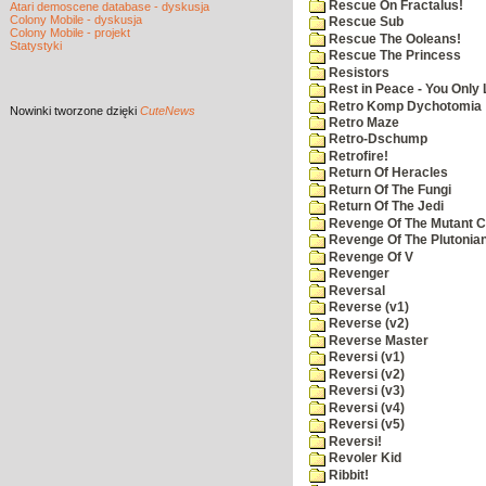
Rescue On Fractalus!
Atari demoscene database - dyskusja
Colony Mobile - dyskusja
Rescue Sub
Colony Mobile - projekt
Rescue The Ooleans!
Statystyki
Rescue The Princess
Resistors
Rest in Peace - You Only
Retro Komp Dychotomia
Nowinki
tworzone dzięki
CuteNews
Retro Maze
Retro-Dschump
Retrofire!
Return Of Heracles
Return Of The Fungi
Return Of The Jedi
Revenge Of The Mutant 
Revenge Of The Plutonian
Revenge Of V
Revenger
Reversal
Reverse (v1)
Reverse (v2)
Reverse Master
Reversi (v1)
Reversi (v2)
Reversi (v3)
Reversi (v4)
Reversi (v5)
Reversi!
Revoler Kid
Ribbit!