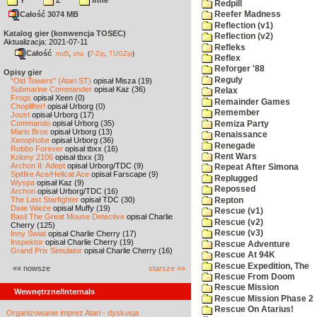
Y
Z
inne
Redpill
Całość 3074 MB
Reefer Madness
Reflection (v1)
Katalog gier (konwencja TOSEC)
Reflection (v2)
Aktualizacja: 2021-07-11
Refleks
Całość
,
md5
sha
(
7-Zip
,
TUGZip
)
Reflex
Reforger '88
Opisy gier
Reguly
"Old Towers" (Atari ST)
opisał Misza (19)
Submarine Commander
opisał Kaz (36)
Relax
Frogs
opisał Xeen (0)
Remainder Games
Choplifter!
opisał Urborg (0)
Remember
Joust
opisał Urborg (17)
Commando
opisał Urborg (35)
Remiza Party
Mario Bros
opisał Urborg (13)
Renaissance
Xenophobe
opisał Urborg (36)
Renegade
Robbo Forever
opisał tbxx (16)
Rent Wars
Kolony 2106
opisał tbxx (3)
Archon II: Adept
opisał Urborg/TDC (9)
Repeat After Simona
Spitfire Ace/Hellcat Ace
opisał Farscape (9)
Replugged
Wyspa
opisał Kaz (9)
Repossed
Archon
opisał Urborg/TDC (16)
The Last Starfighter
opisał TDC (30)
Repton
Dwie Wieże
opisał Muffy (19)
Rescue (v1)
Basil The Great Mouse Detective
opisał Charlie
Rescue (v2)
Cherry (125)
Rescue (v3)
Inny Świat
opisał Charlie Cherry (17)
Inspektor
opisał Charlie Cherry (19)
Rescue Adventure
Grand Prix Simulator
opisał Charlie Cherry (16)
Rescue At 94K
Rescue Expedition, The
«« nowsze
starsze »»
Rescue From Doom
Rescue Mission
Wewnętrzne/Internals
Rescue Mission Phase 2
Rescue On Atarius!
Organizowanie imprez Atari - dyskusja