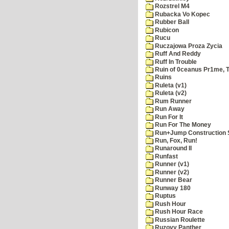
Rozstrel M4
Rubacka Vo Kopec
Rubber Ball
Rubicon
Rucu
Ruczajowa Proza Zycia
Ruff And Reddy
Ruff In Trouble
Ruin of 0ceanus Pr1me, 
Ruins
Ruleta (v1)
Ruleta (v2)
Rum Runner
Run Away
Run For It
Run For The Money
Run+Jump Construction S
Run, Fox, Run!
Runaround II
Runfast
Runner (v1)
Runner (v2)
Runner Bear
Runway 180
Ruptus
Rush Hour
Rush Hour Race
Russian Roulette
Ruzovy Panther