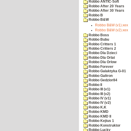
Robbo ANTIC-Soft
Robbo After 20 Years
Robbo After 30 Years
Robbo B
Robbo B&W
Robbo B&W (v1).xex
Robbo B&W (v2).xex
Robbo Boss
Robbo Bubu
Robbo Critters 1
Robbo Critters 2
Robbo Dla Dzieci
Robbo Dla Orlat
Robbo Dla Orlow
Robbo Forever
Robbo Galaktyka G-01
Robbo Galtron
Robbo Gedzior84
Robbo II
Robbo III (v1)
Robbo III (v2)
Robbo IV (v1)
Robbo IV (v2)
Robbo K.K
Robbo KMD
Robbo KMD II
Robbo Kejtus 1
Robbo Konstruktor
Robbo Lucky