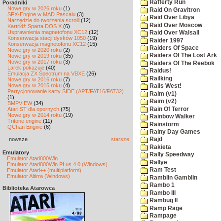
Rafferty Run
Poradniki
Nowe gry w 2026 roku
(1)
Raid On Gravitron
SFX-Engine w MAD Pascalu
(3)
Raid Over Libya
Narzędzie do tworzenia scrolli
(12)
Raid Over Moscow
Kartridż Sparta DOS X
(6)
Usprawnienia magnetofonu XC12
(12)
Raid Over Walsall
Konserwacja stacji dysków 1050
(19)
Raider 1997
Konserwacja magnetofonu XC12
(15)
Raiders Of Space
Nowe gry w 2020 roku
(2)
Raiders Of The Lost Ark
Nowe gry w 2019 roku
(35)
Nowe gry w 2017 roku
(3)
Raiders Of The Reebok
Larek pokazuje
(40)
Raidus!
Emulacja ZX Spectrum na VBXE
(26)
Railking
Nowe gry w 2016 roku
(7)
Nowe gry w 2015 roku
(4)
Rails West!
Partycjonowanie karty SIDE (APT/FAT16/FAT32)
Raim (v1)
(1)
Raim (v2)
BMPVIEW
(34)
Rain Of Terror
Atari ST dla opornych
(75)
Nowe gry w 2014 roku
(19)
Rainbow Walker
Tritone engine
(11)
Rainstorm
QChan Engine
(6)
Rainy Day Games
nowsze
starsze
Rajd
Rakieta
Emulatory
Rally Speedway
Emulator Atari800Win
Rallye
Emulator Atari800Win PLus 4.0 (Windows)
Ram Test
Emulator Atari++ (multiplatform)
Emulator Altirra (Windows)
Ramblin Gamblin
Rambo 1
Biblioteka Atarowca
Rambo III
Rambug II
Ramp Rage
Rampage