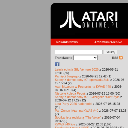
Nowinki/News
Archiwum/Archive
Translate to
RSS
Letnia edycja Silly Venture 2026
z 2026-07-31
15:41 (36)
Pamięci Jurgiego
z 2026-07-21 12:42 (1)
Sceny z demosceny #7: opowiada SuN
z 2026-07-
19 15:24 (2)
Atari Muzeum w Poznaniu na KWAS #40
z 2026-
07-16 16:10 (4)
Nie żyje kolega Pecuś
z 2026-07-13 18:00 (30)
Sceny z demosceny #7 - Grzegorz "Sun" Żyła
z
2026-07-12 17:29 (12)
Lost Party 2026 nadchodzi
z 2026-07-08 15:28
(23)
Pan Zenon i Atari na KWAS #40
z 2026-07-07 13:25
(7)
Spotkanie z redakcją "The Voice"
z 2026-07-04
07:42 (9)
KWAS #40 live
z 2026-06-27 12:53 (167)
Spotkanie z grupą USSR
z 2026-06-26 19:36 (11)