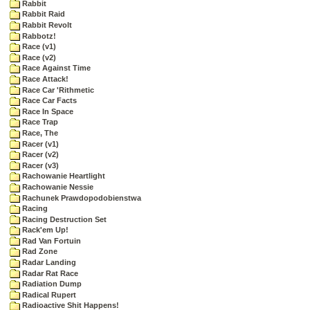
Rabbit
Rabbit Raid
Rabbit Revolt
Rabbotz!
Race (v1)
Race (v2)
Race Against Time
Race Attack!
Race Car 'Rithmetic
Race Car Facts
Race In Space
Race Trap
Race, The
Racer (v1)
Racer (v2)
Racer (v3)
Rachowanie Heartlight
Rachowanie Nessie
Rachunek Prawdopodobienstwa
Racing
Racing Destruction Set
Rack'em Up!
Rad Van Fortuin
Rad Zone
Radar Landing
Radar Rat Race
Radiation Dump
Radical Rupert
Radioactive Shit Happens!