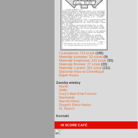
Czasopisma: 714 sztuk
(185)
Materiały scenowe: 32 sztuki
(9)
Materiały książkowe: 141 sztuk
(55)
Materiały firmowe: 27 sztuk
(20)
Materiały o grach: 351 sztuk
(211)
Spiżarnia Voya na Chomikuj.pl
Bajtek Redux
Zasoby wiedzy
Atariki
XWiki
Gury's Atari 8-bit Forever
Atarimania
Atari Archives
Drygol's Retro Hacks
XL Search
Kontakt
HI SCORE CAFÉ