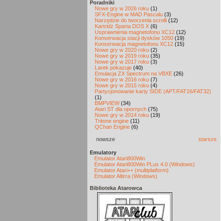
Poradniki
Nowe gry w 2026 roku
(1)
SFX-Engine w MAD Pascalu
(3)
Narzędzie do tworzenia scrolli
(12)
Kartridż Sparta DOS X
(6)
Usprawnienia magnetofonu XC12
(12)
Konserwacja stacji dysków 1050
(19)
Konserwacja magnetofonu XC12
(15)
Nowe gry w 2020 roku
(2)
Nowe gry w 2019 roku
(35)
Nowe gry w 2017 roku
(3)
Larek pokazuje
(40)
Emulacja ZX Spectrum na VBXE
(26)
Nowe gry w 2016 roku
(7)
Nowe gry w 2015 roku
(4)
Partycjonowanie karty SIDE (APT/FAT16/FAT32)
(1)
BMPVIEW
(34)
Atari ST dla opornych
(75)
Nowe gry w 2014 roku
(19)
Tritone engine
(11)
QChan Engine
(6)
nowsze
starsze
Emulatory
Emulator Atari800Win
Emulator Atari800Win PLus 4.0 (Windows)
Emulator Atari++ (multiplatform)
Emulator Altirra (Windows)
Biblioteka Atarowca