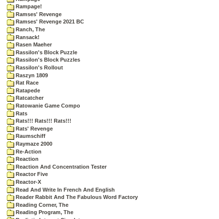
Rampage!
Ramses' Revenge
Ramses' Revenge 2021 BC
Ranch, The
Ransack!
Rasen Maeher
Rassilon's Block Puzzle
Rassilon's Block Puzzles
Rassilon's Rollout
Raszyn 1809
Rat Race
Ratapede
Ratcatcher
Ratowanie Game Compo
Rats
Rats!!! Rats!!! Rats!!!
Rats' Revenge
Raumschiff
Raymaze 2000
Re-Action
Reaction
Reaction And Concentration Tester
Reactor Five
Reactor-X
Read And Write In French And English
Reader Rabbit And The Fabulous Word Factory
Reading Corner, The
Reading Program, The