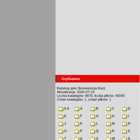
Gry/Games
Katalog gier (konwencja Kaz)
Aktualizacja: 2026-07-19
Liczba katalogów: 8878, liczba plików: 40040
Zmian katalogów: 1, zmian plików: 1
0-9
A
B
C
D
E
F
G
H
I
J
K
L
M
N
O
P
Q
R
S
T
U
V
W
X