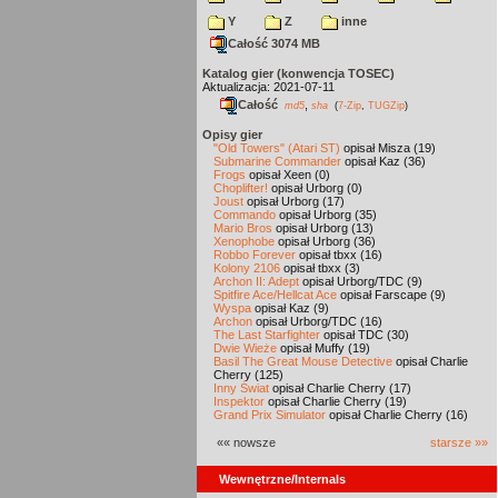
Y
Z
inne
Całość 3074 MB
Katalog gier (konwencja TOSEC)
Aktualizacja: 2021-07-11
Całość
,
md5
sha
(
7-Zip
,
TUGZip
)
Opisy gier
"Old Towers" (Atari ST)
opisał Misza (19)
Submarine Commander
opisał Kaz (36)
Frogs
opisał Xeen (0)
Choplifter!
opisał Urborg (0)
Joust
opisał Urborg (17)
Commando
opisał Urborg (35)
Mario Bros
opisał Urborg (13)
Xenophobe
opisał Urborg (36)
Robbo Forever
opisał tbxx (16)
Kolony 2106
opisał tbxx (3)
Archon II: Adept
opisał Urborg/TDC (9)
Spitfire Ace/Hellcat Ace
opisał Farscape (9)
Wyspa
opisał Kaz (9)
Archon
opisał Urborg/TDC (16)
The Last Starfighter
opisał TDC (30)
Dwie Wieże
opisał Muffy (19)
Basil The Great Mouse Detective
opisał Charlie
Cherry (125)
Inny Świat
opisał Charlie Cherry (17)
Inspektor
opisał Charlie Cherry (19)
Grand Prix Simulator
opisał Charlie Cherry (16)
«« nowsze
starsze »»
Wewnętrzne/Internals