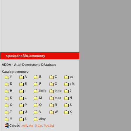
Społeczność/Community
ADDA - Atari Demoscene DAtabase
Katalog scenowy
#
A
B
C
cp
D
E
F
G
gfx
H
I
!info
inne
J
K
L
M
msx
N
O
P
Q
R
S
T
U
V
W
X
Y
Z
ziny
Całość
,
md5
sha
(
7-Zip
,
TUGZip
)