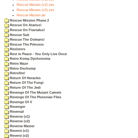
Rescue Mission (v2).xex
Rescue Mission (v3).xex
Rescue Mission.atr
Rescue Mission Phase 2
Rescue On Atarius!
Rescue On Fractalus!
Rescue Sub
Rescue The Ooleans!
Rescue The Princess
Resistors
Rest in Peace - You Only Live Once
Retro Komp Dychotomia
Retro Maze
Retro-Dschump
Retrofire!
Return Of Heracles
Return Of The Fungi
Return Of The Jedi
Revenge Of The Mutant Camels
Revenge Of The Plutonian Flies
Revenge Of V
Revenger
Reversal
Reverse (v1)
Reverse (v2)
Reverse Master
Reversi (v1)
Reversi (v2)