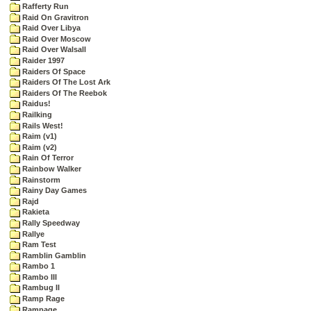
Rafferty Run
Raid On Gravitron
Raid Over Libya
Raid Over Moscow
Raid Over Walsall
Raider 1997
Raiders Of Space
Raiders Of The Lost Ark
Raiders Of The Reebok
Raidus!
Railking
Rails West!
Raim (v1)
Raim (v2)
Rain Of Terror
Rainbow Walker
Rainstorm
Rainy Day Games
Rajd
Rakieta
Rally Speedway
Rallye
Ram Test
Ramblin Gamblin
Rambo 1
Rambo III
Rambug II
Ramp Rage
Rampage