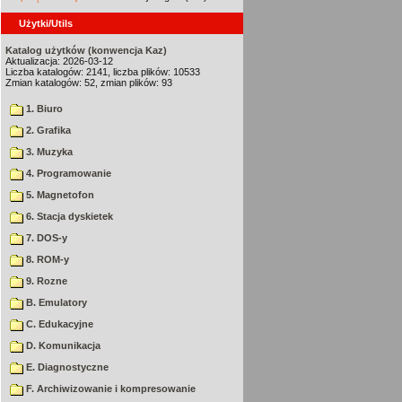
Użytki/Utils
Katalog użytków (konwencja Kaz)
Aktualizacja: 2026-03-12
Liczba katalogów: 2141, liczba plików: 10533
Zmian katalogów: 52, zmian plików: 93
1. Biuro
2. Grafika
3. Muzyka
4. Programowanie
5. Magnetofon
6. Stacja dyskietek
7. DOS-y
8. ROM-y
9. Rozne
B. Emulatory
C. Edukacyjne
D. Komunikacja
E. Diagnostyczne
F. Archiwizowanie i kompresowanie