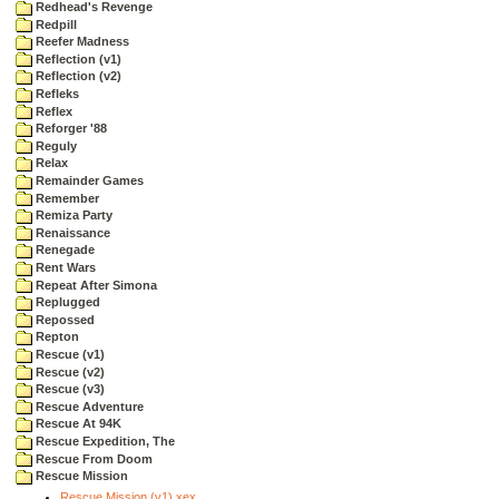
Redhead's Revenge
Redpill
Reefer Madness
Reflection (v1)
Reflection (v2)
Refleks
Reflex
Reforger '88
Reguly
Relax
Remainder Games
Remember
Remiza Party
Renaissance
Renegade
Rent Wars
Repeat After Simona
Replugged
Repossed
Repton
Rescue (v1)
Rescue (v2)
Rescue (v3)
Rescue Adventure
Rescue At 94K
Rescue Expedition, The
Rescue From Doom
Rescue Mission
Rescue Mission (v1).xex