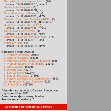
Narzędzie do ditheringu na Atari ...
(26)
ostatni: 05-08-2026 17:10, amarok
Uprościłem Starquake
(16)
ostatni: 05-08-2026 00:34, Bca
O co chodzi w grze Kasiarz?
(7)
ostatni: 05-08-2026 00:25, MaW
Rocznica 1 sierpnia - turówka WRCOH
(3)
ostatni: 04-08-2026 23:36, Ataripuzzle
Dungeon Crawler - AI (Fable)
(9)
ostatni: 04-08-2026 21:05, Nemo
Gry na Atari z pszczołami
(20)
ostatni: 04-08-2026 19:38, miker
Sprawa nowych płyt głównych Atari...
(71)
ostatni: 04-08-2026 19:18, tebe
Konsole z Lidla
(14)
ostatni: 04-08-2026 09:48, MaW
Kategorie Forum Atarum
1. Projekty / Projects
(29854)
2. Grafika / Graphics
(6813)
3. Muzyka i dźwięk / Music and sound
(8055)
4. Programowanie / Programming
(13171)
5. Gry / Games
(36903)
6. Użytki / Utils
(4827)
7. Scena / Scene
(20244)
8. Sprzęt / Hardware
(27891)
9. Sprawy wewnętrzne / Internal affairs
(5842)
10. Sprzedam / Kupię / Zamienię
(8193)
11. Inne / Other
(33759)
Administratorzy:
Adam, Cyprian, Jhusak, Kaz
Użytkowników:
3072
Ostatnio zarejestrowany:
bradko
Postów ostatniej doby:
6
Spotkania i zloty/Meetings & Parties