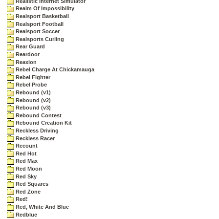
Realistic Internet Simulator
Realm Of Impossibility
Realsport Basketball
Realsport Football
Realsport Soccer
Realsports Curling
Rear Guard
Reardoor
Reaxion
Rebel Charge At Chickamauga
Rebel Fighter
Rebel Probe
Rebound (v1)
Rebound (v2)
Rebound (v3)
Rebound Contest
Rebound Creation Kit
Reckless Driving
Reckless Racer
Recount
Red Hot
Red Max
Red Moon
Red Sky
Red Squares
Red Zone
Red!
Red, White And Blue
Redblue