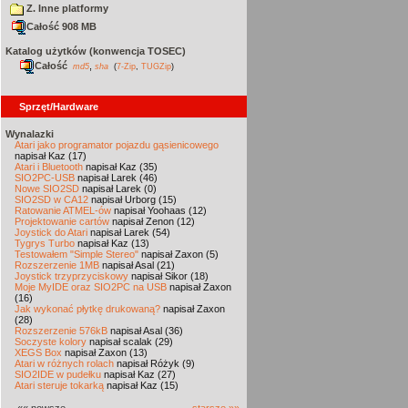
Z. Inne platformy
Całość 908 MB
Katalog użytków (konwencja TOSEC)
Całość
,
md5
sha
(
7-Zip
,
TUGZip
)
Sprzęt/Hardware
Wynalazki
Atari jako programator pojazdu gąsienicowego
napisał Kaz (17)
Atari i Bluetooth
napisał Kaz (35)
SIO2PC-USB
napisał Larek (46)
Nowe SIO2SD
napisał Larek (0)
SIO2SD w CA12
napisał Urborg (15)
Ratowanie ATMEL-ów
napisał Yoohaas (12)
Projektowanie cartów
napisał Zenon (12)
Joystick do Atari
napisał Larek (54)
Tygrys Turbo
napisał Kaz (13)
Testowałem "Simple Stereo"
napisał Zaxon (5)
Rozszerzenie 1MB
napisał Asal (21)
Joystick trzyprzyciskowy
napisał Sikor (18)
Moje MyIDE oraz SIO2PC na USB
napisał Zaxon
(16)
Jak wykonać płytkę drukowaną?
napisał Zaxon
(28)
Rozszerzenie 576kB
napisał Asal (36)
Soczyste kolory
napisał scalak (29)
XEGS Box
napisał Zaxon (13)
Atari w różnych rolach
napisał Różyk (9)
SIO2IDE w pudełku
napisał Kaz (27)
Atari steruje tokarką
napisał Kaz (15)