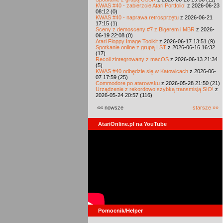
KWAS #40 - zabierzcie Atari Portfolio!
z 2026-06-23
08:12 (0)
KWAS #40 - naprawa retrosprzętu
z 2026-06-21
17:15 (1)
Sceny z demosceny #7 z Bigerem i MBR
z 2026-
06-19 22:08 (0)
Atari Floppy Image Toolkit
z 2026-06-17 13:51 (9)
Spotkanie online z grupą LST
z 2026-06-16 16:32
(17)
Recoil zintegrowany z macOS
z 2026-06-13 21:34
(5)
KWAS #40 odbędzie się w Katowicach
z 2026-06-
07 17:59 (25)
Commodore po atarowsku
z 2026-05-28 21:50 (21)
Urządzenie z rekordowo szybką transmisją SIO!
z
2026-05-24 20:57 (116)
«« nowsze
starsze »»
AtariOnline.pl na YouTube
Pomocnik/Helper