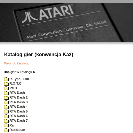
Katalog gier (konwencja Kaz)
Wróc do katalogu
484
gier w katalogu
R
:
R-Type-3000
R.O.T.O
RGB
RTA Dash
RTA Dash 2
RTA Dash 3
RTA Dash 4
RTA Dash 5
RTA Dash 6
RTA Dash 7
Ra
Rabbacan