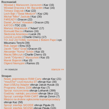
Rozmawiali
Wywiad z Mariuszem Jaroszem
i Kaz (16)
Wywiad Dracona z Mr. Bacardim
i Kaz (16)
Tomasz Dajczak
i Kaz (22)
Lech Bąk i "Świat Młodych"
i Kaz (26)
Michał "Mike" Jaskuła
i Kaz (30)
F#READY
i Dracon (22)
Daniel „Arctus” Kowalski
i Dracon (25)
KATOD
i TDC (15)
Mariusz Wojcieszek
i "Adam" (17)
Romuald Bacza
i Ramos (16)
Śledzenie Amentesa
i Larek (9)
Leszek Łuciów
i Charlie Cherry (17)
TO JUŻ ZA TOBĄ: rozmowa z Bobem Pape
i cpt.
Misumaru Tenchi (39)
Rob Jaeger
i Emu (53)
Jacek "Tabu" Grad
i Dracon (0)
Alexander "Koma" Schön
i Kaz (0)
Maciej Ślifirczyk
i Charlie Cherry (0)
Jarek "Odyniec1" Wyszyński
i Kaz (0)
Marek Bojarski
i Kaz (0)
Olgierd Niemyjski
i Ramos (0)
«« nowsze
starsze »»
Stragan
Nowe, pojemniejsze RAM-Carty
oferuje Kaz (21)
"mouSTer" czyli myszka ST
oferuje Kaz (30)
Atari USBJoy Adapter
oferuje Jakub Husak (0)
Programy: Kolony 2106
oferuje Kaz (7)
Sprzęt: rozszerzenia
oferuje Lotharek (399)
Gadżety: naklejki, pocztówki
oferuje Sikor (11)
Sprzęt: cartridge RAM-CART
oferuje Zenon (7)
Miejsce na drobne ogłoszenia kupna/sprzedaży
oferuje Kaz (58)
Sprzęt: interfejs SIO2IDE
oferuje Piguła (3)
Sprzęt: interfejs SIO2SD
oferuje Piguła (115)