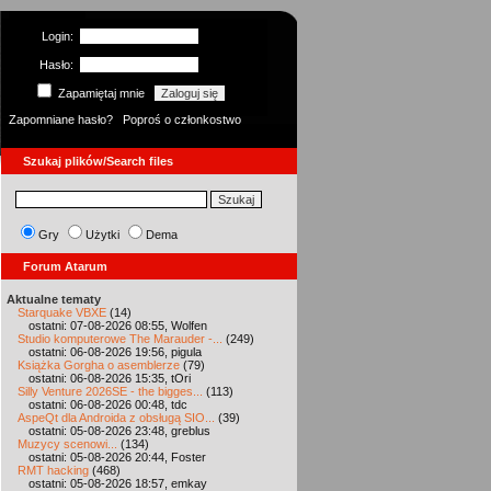
Login:
Hasło:
Zapamiętaj mnie
Zapomniane hasło?
Poproś o członkostwo
Szukaj plików/Search files
Gry
Użytki
Dema
Forum Atarum
Aktualne tematy
Starquake VBXE
(14)
ostatni: 07-08-2026 08:55, Wolfen
Studio komputerowe The Marauder -...
(249)
ostatni: 06-08-2026 19:56, pigula
Książka Gorgha o asemblerze
(79)
ostatni: 06-08-2026 15:35, tOri
Silly Venture 2026SE - the bigges...
(113)
ostatni: 06-08-2026 00:48, tdc
AspeQt dla Androida z obsługą SIO...
(39)
ostatni: 05-08-2026 23:48, greblus
Muzycy scenowi...
(134)
ostatni: 05-08-2026 20:44, Foster
RMT hacking
(468)
ostatni: 05-08-2026 18:57, emkay