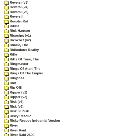
Reversi (v3)
Reversi (v4)
Reversi (v5)
Reversi!
Revoler Kid
Ribbit!
Rick Hanson
Ricochet (v1)
Ricochet (v2)
Riddle, The
Ridiculous Reality
Rifle
Rifts Of Time, The
Ringmaster
Rings Of Atari, The
Rings Of The Empire
Ringtoss
Riot
Rip Off!
Ripper (v1)
Ripper (v2)
Risk (v1)
Risk (v2)
Risk Je Zisk
Risky Rescue
Risky Rescue Industrial Version
River
River Raid
River Raid 2600