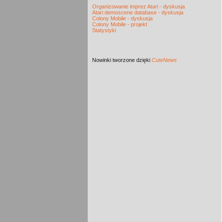
Organizowanie imprez Atari - dyskusja
Atari demoscene database - dyskusja
Colony Mobile - dyskusja
Colony Mobile - projekt
Statystyki
Nowinki
tworzone dzięki
CuteNews