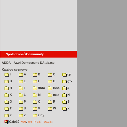
Społeczność/Community
ADDA - Atari Demoscene DAtabase
Katalog scenowy
#
A
B
C
cp
D
E
F
G
gfx
H
I
!info
inne
J
K
L
M
msx
N
O
P
Q
R
S
T
U
V
W
X
Y
Z
ziny
Całość
,
md5
sha
(
7-Zip
,
TUGZip
)