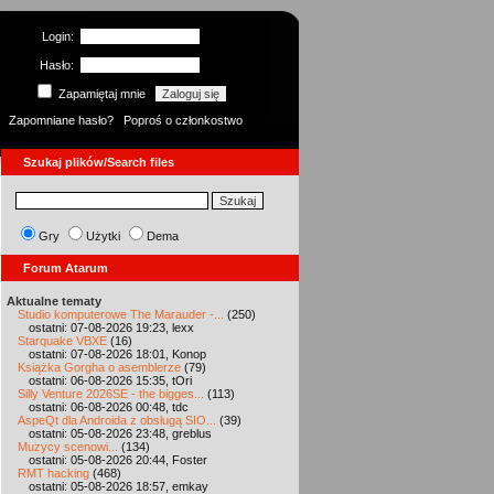
Login:
Hasło:
Zapamiętaj mnie
Zapomniane hasło?
Poproś o członkostwo
Szukaj plików/Search files
Gry
Użytki
Dema
Forum Atarum
Aktualne tematy
Studio komputerowe The Marauder -...
(250)
ostatni: 07-08-2026 19:23, lexx
Starquake VBXE
(16)
ostatni: 07-08-2026 18:01, Konop
Książka Gorgha o asemblerze
(79)
ostatni: 06-08-2026 15:35, tOri
Silly Venture 2026SE - the bigges...
(113)
ostatni: 06-08-2026 00:48, tdc
AspeQt dla Androida z obsługą SIO...
(39)
ostatni: 05-08-2026 23:48, greblus
Muzycy scenowi...
(134)
ostatni: 05-08-2026 20:44, Foster
RMT hacking
(468)
ostatni: 05-08-2026 18:57, emkay