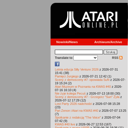
Nowinki/News
Archiwum/Archive
Translate to
RSS
Letnia edycja Silly Venture 2026
z 2026-07-31
15:41 (38)
Pamięci Jurgiego
z 2026-07-21 12:42 (1)
Sceny z demosceny #7: opowiada SuN
z 2026-07-
19 15:24 (2)
Atari Muzeum w Poznaniu na KWAS #40
z 2026-
07-16 16:10 (4)
Nie żyje kolega Pecuś
z 2026-07-13 18:00 (30)
Sceny z demosceny #7 - Grzegorz "Sun" Żyła
z
2026-07-12 17:29 (12)
Lost Party 2026 nadchodzi
z 2026-07-08 15:28
(23)
Pan Zenon i Atari na KWAS #40
z 2026-07-07 13:25
(7)
Spotkanie z redakcją "The Voice"
z 2026-07-04
07:42 (9)
KWAS #40 live
z 2026-06-27 12:53 (167)
Spotkanie z grupą USSR
z 2026-06-26 19:36 (11)