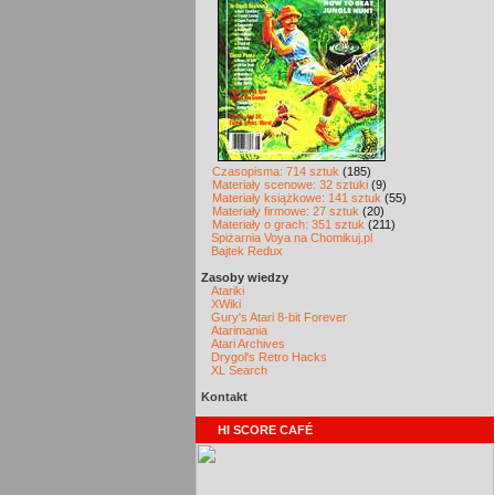
Czasopisma: 714 sztuk
(185)
Materiały scenowe: 32 sztuki
(9)
Materiały książkowe: 141 sztuk
(55)
Materiały firmowe: 27 sztuk
(20)
Materiały o grach: 351 sztuk
(211)
Spiżarnia Voya na Chomikuj.pl
Bajtek Redux
Zasoby wiedzy
Atariki
XWiki
Gury's Atari 8-bit Forever
Atarimania
Atari Archives
Drygol's Retro Hacks
XL Search
Kontakt
HI SCORE CAFÉ