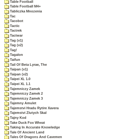
Table Football
Table Football M4+
Tabliczka Mnozenia
Tac
Tacobot
Tactic
Tactrek
Tactwar
Tag (v1)
Tag (v2)
Tag!
Tagalon
Taifun
Tail Of Beta Lyrae, The
Taipan (v1)
Taipan (v2)
Taipei XL 1.0
Taipei XL 1.1
Tajemniczy Zamek
Tajemniczy Zamek 2
Tajemniczy Zamek 3
Tajemny Amulet
Tajemstvi Hradu Rytire Xavera
Tajemstvi Zlutych Skal
Tajny Kod
Take Duck Fox Wheat
Taking In Accurate Knowledge
Tale Of Ancient Land
Tales Of Dragons And Cavemen