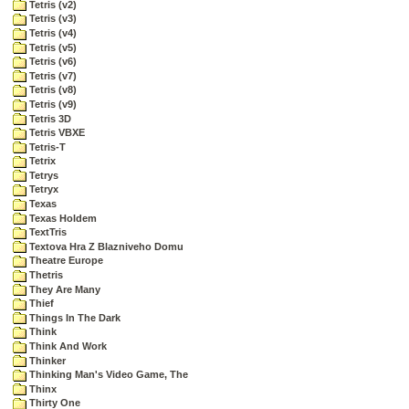
Tetris (v2)
Tetris (v3)
Tetris (v4)
Tetris (v5)
Tetris (v6)
Tetris (v7)
Tetris (v8)
Tetris (v9)
Tetris 3D
Tetris VBXE
Tetris-T
Tetrix
Tetrys
Tetryx
Texas
Texas Holdem
TextTris
Textova Hra Z Blazniveho Domu
Theatre Europe
Thetris
They Are Many
Thief
Things In The Dark
Think
Think And Work
Thinker
Thinking Man's Video Game, The
Thinx
Thirty One