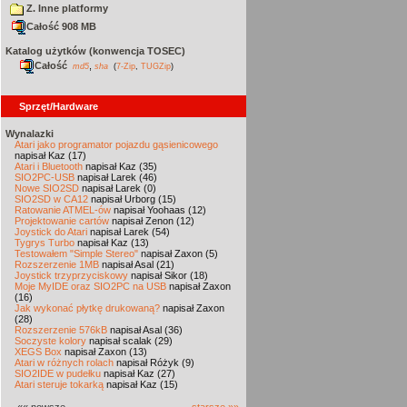
Z. Inne platformy
Całość 908 MB
Katalog użytków (konwencja TOSEC)
Całość
,
md5
sha
(
7-Zip
,
TUGZip
)
Sprzęt/Hardware
Wynalazki
Atari jako programator pojazdu gąsienicowego
napisał Kaz (17)
Atari i Bluetooth
napisał Kaz (35)
SIO2PC-USB
napisał Larek (46)
Nowe SIO2SD
napisał Larek (0)
SIO2SD w CA12
napisał Urborg (15)
Ratowanie ATMEL-ów
napisał Yoohaas (12)
Projektowanie cartów
napisał Zenon (12)
Joystick do Atari
napisał Larek (54)
Tygrys Turbo
napisał Kaz (13)
Testowałem "Simple Stereo"
napisał Zaxon (5)
Rozszerzenie 1MB
napisał Asal (21)
Joystick trzyprzyciskowy
napisał Sikor (18)
Moje MyIDE oraz SIO2PC na USB
napisał Zaxon
(16)
Jak wykonać płytkę drukowaną?
napisał Zaxon
(28)
Rozszerzenie 576kB
napisał Asal (36)
Soczyste kolory
napisał scalak (29)
XEGS Box
napisał Zaxon (13)
Atari w różnych rolach
napisał Różyk (9)
SIO2IDE w pudełku
napisał Kaz (27)
Atari steruje tokarką
napisał Kaz (15)