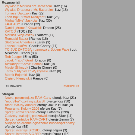
Rozmawiali
Wywiad z Mariuszem Jaroszem
i Kaz (16)
Wywiad Dracona z Mr. Bacardim
i Kaz (16)
Tomasz Dajczak
i Kaz (22)
Lech Bąk i "Świat Młodych"
i Kaz (26)
Michał "Mike" Jaskuła
i Kaz (30)
F#READY
i Dracon (22)
Daniel „Arctus” Kowalski
i Dracon (25)
KATOD
i TDC (15)
Mariusz Wojcieszek
i "Adam" (17)
Romuald Bacza
i Ramos (16)
Śledzenie Amentesa
i Larek (9)
Leszek Łuciów
i Charlie Cherry (17)
TO JUŻ ZA TOBĄ: rozmowa z Bobem Pape
i cpt.
Misumaru Tenchi (39)
Rob Jaeger
i Emu (53)
Jacek "Tabu" Grad
i Dracon (0)
Alexander "Koma" Schön
i Kaz (0)
Maciej Ślifirczyk
i Charlie Cherry (0)
Jarek "Odyniec1" Wyszyński
i Kaz (0)
Marek Bojarski
i Kaz (0)
Olgierd Niemyjski
i Ramos (0)
«« nowsze
starsze »»
Stragan
Nowe, pojemniejsze RAM-Carty
oferuje Kaz (21)
"mouSTer" czyli myszka ST
oferuje Kaz (30)
Atari USBJoy Adapter
oferuje Jakub Husak (0)
Programy: Kolony 2106
oferuje Kaz (7)
Sprzęt: rozszerzenia
oferuje Lotharek (399)
Gadżety: naklejki, pocztówki
oferuje Sikor (11)
Sprzęt: cartridge RAM-CART
oferuje Zenon (7)
Miejsce na drobne ogłoszenia kupna/sprzedaży
oferuje Kaz (58)
Sprzęt: interfejs SIO2IDE
oferuje Piguła (3)
Sprzęt: interfejs SIO2SD
oferuje Piguła (115)