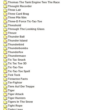
Thomas The Tank Engine Two The Race
Thought Recorder
Thrax Lair
Three Card Brag
Three Pile Nim
Three-D Force Tic-Tac-Toe
Threshold
Through The Looking Glass
Thrust
Thunder Ball
Thunder Island
Thunderbird
Thunderbombs
Thunderfox
Thundermaze
Tic Tac Snack
Tic Tac Toe 3D
Tic-Tac-Toe
Tic-Tac-Toe Spell
Tick Tock
Tictactoe Facts
Tie-Fighter
Tiere Auf Der Treppe
Tiger
Tiger Attack
Tiger Hunters
Tigers In The Snow
Tight Rope
Tight-Lines