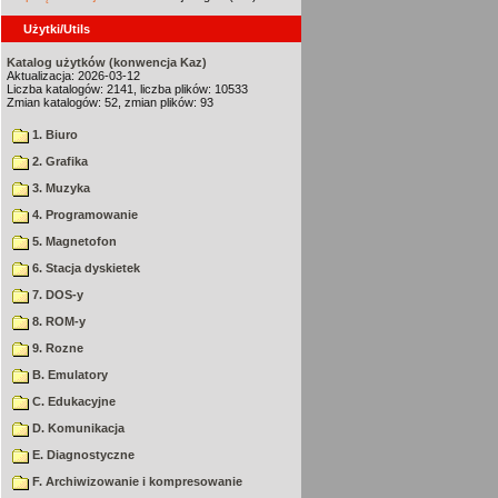
Użytki/Utils
Katalog użytków (konwencja Kaz)
Aktualizacja: 2026-03-12
Liczba katalogów: 2141, liczba plików: 10533
Zmian katalogów: 52, zmian plików: 93
1. Biuro
2. Grafika
3. Muzyka
4. Programowanie
5. Magnetofon
6. Stacja dyskietek
7. DOS-y
8. ROM-y
9. Rozne
B. Emulatory
C. Edukacyjne
D. Komunikacja
E. Diagnostyczne
F. Archiwizowanie i kompresowanie