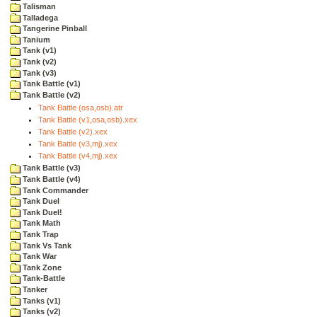
Talisman
Talladega
Tangerine Pinball
Tanium
Tank (v1)
Tank (v2)
Tank (v3)
Tank Battle (v1)
Tank Battle (v2)
Tank Battle (osa,osb).atr
Tank Battle (v1,osa,osb).xex
Tank Battle (v2).xex
Tank Battle (v3,mj).xex
Tank Battle (v4,mj).xex
Tank Battle (v3)
Tank Battle (v4)
Tank Commander
Tank Duel
Tank Duel!
Tank Math
Tank Trap
Tank Vs Tank
Tank War
Tank Zone
Tank-Battle
Tanker
Tanks (v1)
Tanks (v2)