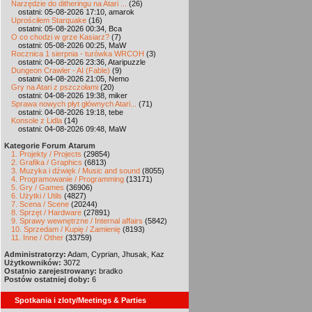
Narzędzie do ditheringu na Atari ...
(26)
ostatni: 05-08-2026 17:10, amarok
Uprościłem Starquake
(16)
ostatni: 05-08-2026 00:34, Bca
O co chodzi w grze Kasiarz?
(7)
ostatni: 05-08-2026 00:25, MaW
Rocznica 1 sierpnia - turówka WRCOH
(3)
ostatni: 04-08-2026 23:36, Ataripuzzle
Dungeon Crawler - AI (Fable)
(9)
ostatni: 04-08-2026 21:05, Nemo
Gry na Atari z pszczołami
(20)
ostatni: 04-08-2026 19:38, miker
Sprawa nowych płyt głównych Atari...
(71)
ostatni: 04-08-2026 19:18, tebe
Konsole z Lidla
(14)
ostatni: 04-08-2026 09:48, MaW
Kategorie Forum Atarum
1. Projekty / Projects
(29854)
2. Grafika / Graphics
(6813)
3. Muzyka i dźwięk / Music and sound
(8055)
4. Programowanie / Programming
(13171)
5. Gry / Games
(36906)
6. Użytki / Utils
(4827)
7. Scena / Scene
(20244)
8. Sprzęt / Hardware
(27891)
9. Sprawy wewnętrzne / Internal affairs
(5842)
10. Sprzedam / Kupię / Zamienię
(8193)
11. Inne / Other
(33759)
Administratorzy:
Adam, Cyprian, Jhusak, Kaz
Użytkowników:
3072
Ostatnio zarejestrowany:
bradko
Postów ostatniej doby:
6
Spotkania i zloty/Meetings & Parties