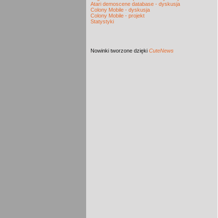
Atari demoscene database - dyskusja
Colony Mobile - dyskusja
Colony Mobile - projekt
Statystyki
Nowinki
tworzone dzięki
CuteNews