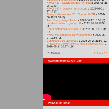
KWAS #40 - zabierzcie Atari Portfolio!
z 2026-06-23
08:12 (0)
KWAS #40 - naprawa retrosprzętu
z 2026-06-21
17:15 (1)
Sceny z demosceny #7 z Bigerem i MBR
z 2026-
06-19 22:08 (0)
Atari Floppy Image Toolkit
z 2026-06-17 13:51 (9)
Spotkanie online z grupą LST
z 2026-06-16 16:32
(17)
Recoil zintegrowany z macOS
z 2026-06-13 21:34
(5)
KWAS #40 odbędzie się w Katowicach
z 2026-06-
07 17:59 (25)
Commodore po atarowsku
z 2026-05-28 21:50 (21)
Urządzenie z rekordowo szybką transmisją SIO!
z
2026-05-24 20:57 (116)
«« nowsze
starsze »»
AtariOnline.pl na YouTube
Pomocnik/Helper