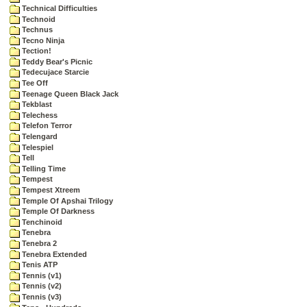
Technical Difficulties
Technoid
Technus
Tecno Ninja
Tection!
Teddy Bear's Picnic
Tedecujace Starcie
Tee Off
Teenage Queen Black Jack
Tekblast
Telechess
Telefon Terror
Telengard
Telespiel
Tell
Telling Time
Tempest
Tempest Xtreem
Temple Of Apshai Trilogy
Temple Of Darkness
Tenchinoid
Tenebra
Tenebra 2
Tenebra Extended
Tenis ATP
Tennis (v1)
Tennis (v2)
Tennis (v3)