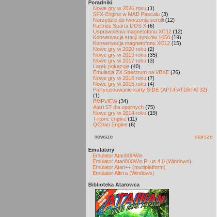
Poradniki
Nowe gry w 2026 roku
(1)
SFX-Engine w MAD Pascalu
(3)
Narzędzie do tworzenia scrolli
(12)
Kartridż Sparta DOS X
(6)
Usprawnienia magnetofonu XC12
(12)
Konserwacja stacji dysków 1050
(19)
Konserwacja magnetofonu XC12
(15)
Nowe gry w 2020 roku
(2)
Nowe gry w 2019 roku
(35)
Nowe gry w 2017 roku
(3)
Larek pokazuje
(40)
Emulacja ZX Spectrum na VBXE
(26)
Nowe gry w 2016 roku
(7)
Nowe gry w 2015 roku
(4)
Partycjonowanie karty SIDE (APT/FAT16/FAT32)
(1)
BMPVIEW
(34)
Atari ST dla opornych
(75)
Nowe gry w 2014 roku
(19)
Tritone engine
(11)
QChan Engine
(6)
nowsze
starsze
Emulatory
Emulator Atari800Win
Emulator Atari800Win PLus 4.0 (Windows)
Emulator Atari++ (multiplatform)
Emulator Altirra (Windows)
Biblioteka Atarowca