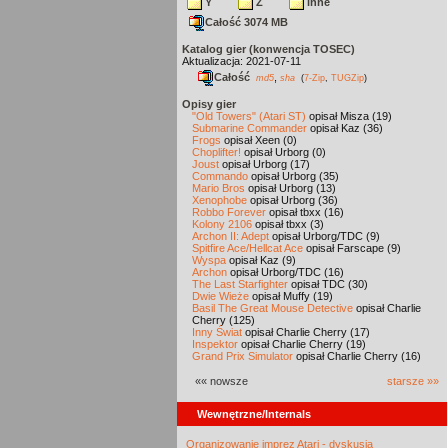
Y
Z
inne
Całość 3074 MB
Katalog gier (konwencja TOSEC)
Aktualizacja: 2021-07-11
Całość
,
md5
sha
(
7-Zip
,
TUGZip
)
Opisy gier
"Old Towers" (Atari ST)
opisał Misza (19)
Submarine Commander
opisał Kaz (36)
Frogs
opisał Xeen (0)
Choplifter!
opisał Urborg (0)
Joust
opisał Urborg (17)
Commando
opisał Urborg (35)
Mario Bros
opisał Urborg (13)
Xenophobe
opisał Urborg (36)
Robbo Forever
opisał tbxx (16)
Kolony 2106
opisał tbxx (3)
Archon II: Adept
opisał Urborg/TDC (9)
Spitfire Ace/Hellcat Ace
opisał Farscape (9)
Wyspa
opisał Kaz (9)
Archon
opisał Urborg/TDC (16)
The Last Starfighter
opisał TDC (30)
Dwie Wieże
opisał Muffy (19)
Basil The Great Mouse Detective
opisał Charlie
Cherry (125)
Inny Świat
opisał Charlie Cherry (17)
Inspektor
opisał Charlie Cherry (19)
Grand Prix Simulator
opisał Charlie Cherry (16)
«« nowsze
starsze »»
Wewnętrzne/Internals
Organizowanie imprez Atari - dyskusja