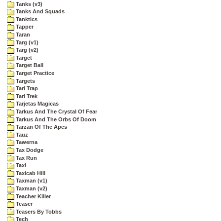
Tanks (v3)
Tanks And Squads
Tanktics
Tapper
Taran
Targ (v1)
Targ (v2)
Target
Target Ball
Target Practice
Targets
Tari Trap
Tari Trek
Tarjetas Magicas
Tarkus And The Crystal Of Fear
Tarkus And The Orbs Of Doom
Tarzan Of The Apes
Tauz
Tawerna
Tax Dodge
Tax Run
Taxi
Taxicab Hill
Taxman (v1)
Taxman (v2)
Teacher Killer
Teaser
Teasers By Tobbs
Tech