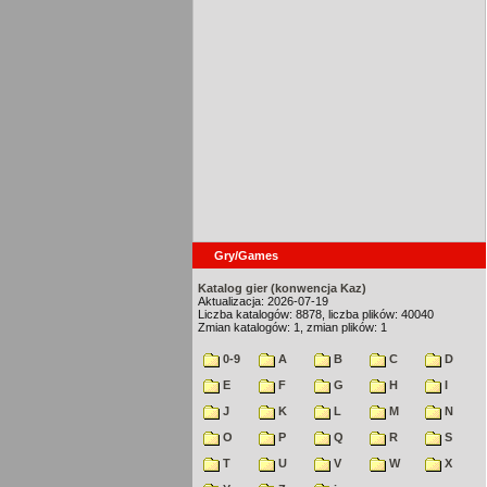
Gry/Games
Katalog gier (konwencja Kaz)
Aktualizacja: 2026-07-19
Liczba katalogów: 8878, liczba plików: 40040
Zmian katalogów: 1, zmian plików: 1
0-9
A
B
C
D
E
F
G
H
I
J
K
L
M
N
O
P
Q
R
S
T
U
V
W
X