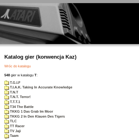
Katalog gier (konwencja Kaz)
Wróc do katalogu
548
gier w katalogu
T
:
T.G.I.F
T.I.A.K. Taking In Accurate Knowledge
T.N.T
T.N.T. Terror!
T.T.T.1
T34 The Battle
TKKG 1 Das Grab Im Moor
TKKG 2 In Den Klauen Des Tigers
TLC
TT Racer
TV Jaji
Taam