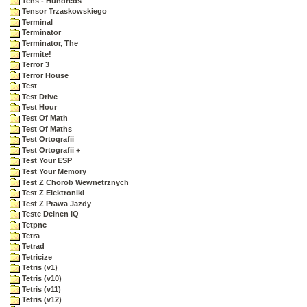
Tens - Hundreds
Tensor Trzaskowskiego
Terminal
Terminator
Terminator, The
Termite!
Terror 3
Terror House
Test
Test Drive
Test Hour
Test Of Math
Test Of Maths
Test Ortografii
Test Ortografii +
Test Your ESP
Test Your Memory
Test Z Chorob Wewnetrznych
Test Z Elektroniki
Test Z Prawa Jazdy
Teste Deinen IQ
Tetpnc
Tetra
Tetrad
Tetricize
Tetris (v1)
Tetris (v10)
Tetris (v11)
Tetris (v12)