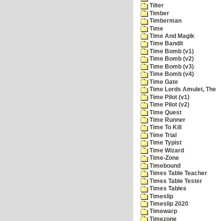
Tilter
Timber
Timberman
Time
Time And Magik
Time Bandit
Time Bomb (v1)
Time Bomb (v2)
Time Bomb (v3)
Time Bomb (v4)
Time Gate
Time Lords Amulet, The
Time Pilot (v1)
Time Pilot (v2)
Time Quest
Time Runner
Time To Kill
Time Trial
Time Typist
Time Wizard
Time-Zone
Timebound
Times Table Teacher
Times Table Tester
Times Tables
Timeslip
Timeslip 2020
Timewarp
Timezone