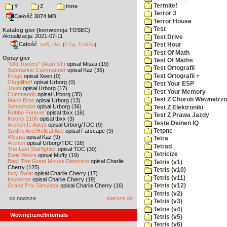
Termite!
Y
Z
inne
Terror 3
Całość 3074 MB
Terror House
Test
Katalog gier (konwencja TOSEC)
Aktualizacja: 2021-07-11
Test Drive
Całość
,
Test Hour
md5
sha
(
7-Zip
,
TUGZip
)
Test Of Math
Opisy gier
Test Of Maths
"Old Towers" (Atari ST)
opisał Misza (19)
Test Ortografii
Submarine Commander
opisał Kaz (36)
Test Ortografii +
Frogs
opisał Xeen (0)
Choplifter!
opisał Urborg (0)
Test Your ESP
Joust
opisał Urborg (17)
Test Your Memory
Commando
opisał Urborg (35)
Test Z Chorob Wewnetrz
Mario Bros
opisał Urborg (13)
Xenophobe
opisał Urborg (36)
Test Z Elektroniki
Robbo Forever
opisał tbxx (16)
Test Z Prawa Jazdy
Kolony 2106
opisał tbxx (3)
Teste Deinen IQ
Archon II: Adept
opisał Urborg/TDC (9)
Spitfire Ace/Hellcat Ace
opisał Farscape (9)
Tetpnc
Wyspa
opisał Kaz (9)
Tetra
Archon
opisał Urborg/TDC (16)
Tetrad
The Last Starfighter
opisał TDC (30)
Tetricize
Dwie Wieże
opisał Muffy (19)
Basil The Great Mouse Detective
opisał Charlie
Tetris (v1)
Cherry (125)
Tetris (v10)
Inny Świat
opisał Charlie Cherry (17)
Tetris (v11)
Inspektor
opisał Charlie Cherry (19)
Grand Prix Simulator
opisał Charlie Cherry (16)
Tetris (v12)
Tetris (v2)
«« nowsze
starsze »»
Tetris (v3)
Tetris (v4)
Wewnętrzne/Internals
Tetris (v5)
Tetris (v6)