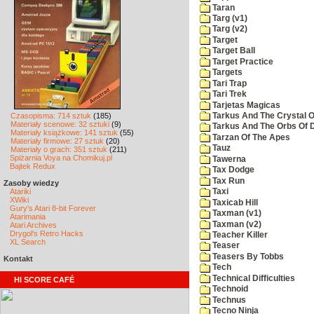
Taran
Targ (v1)
Targ (v2)
Target
Target Ball
Target Practice
Targets
Tari Trap
Tari Trek
Tarjetas Magicas
Czasopisma: 714 sztuk
(185)
Tarkus And The Crystal O
Materiały scenowe: 32 sztuki
(9)
Tarkus And The Orbs Of
Materiały książkowe: 141 sztuk
(55)
Tarzan Of The Apes
Materiały firmowe: 27 sztuk
(20)
Tauz
Materiały o grach: 351 sztuk
(211)
Spiżarnia Voya na Chomikuj.pl
Tawerna
Bajtek Redux
Tax Dodge
Tax Run
Zasoby wiedzy
Atariki
Taxi
XWiki
Taxicab Hill
Gury's Atari 8-bit Forever
Taxman (v1)
Atarimania
Taxman (v2)
Atari Archives
Drygol's Retro Hacks
Teacher Killer
XL Search
Teaser
Teasers By Tobbs
Kontakt
Tech
Technical Difficulties
HI SCORE CAFÉ
Technoid
Technus
Tecno Ninja