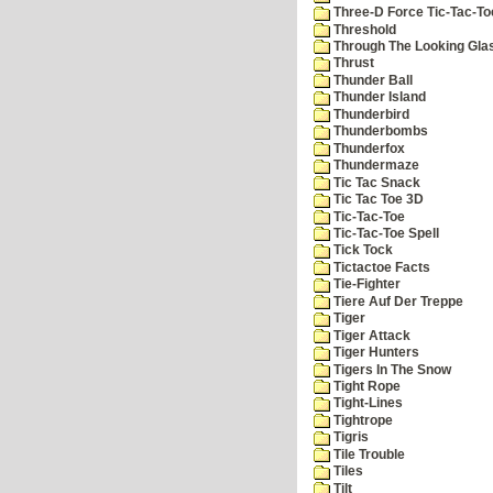
Three-D Force Tic-Tac-To
Threshold
Through The Looking Gla
Thrust
Thunder Ball
Thunder Island
Thunderbird
Thunderbombs
Thunderfox
Thundermaze
Tic Tac Snack
Tic Tac Toe 3D
Tic-Tac-Toe
Tic-Tac-Toe Spell
Tick Tock
Tictactoe Facts
Tie-Fighter
Tiere Auf Der Treppe
Tiger
Tiger Attack
Tiger Hunters
Tigers In The Snow
Tight Rope
Tight-Lines
Tightrope
Tigris
Tile Trouble
Tiles
Tilt