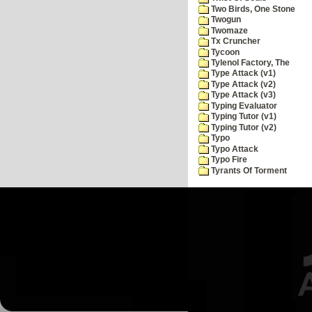
Two Birds, One Stone
Twogun
Twomaze
Tx Cruncher
Tycoon
Tylenol Factory, The
Type Attack (v1)
Type Attack (v2)
Type Attack (v3)
Typing Evaluator
Typing Tutor (v1)
Typing Tutor (v2)
Typo
Typo Attack
Typo Fire
Tyrants Of Torment