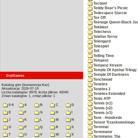
Tection!
Teddy Bear's Picnic
Tedecujace Starcie
Tee Off
Teenage Queen Black Ja
Tekblast
Telechess
Telefon Terror
Telengard
Telespiel
Tell
Telling Time
Tempest
Tempest Xtreem
Temple Of Apshai Trilogy
Temple Of Darkness
Gry/Games
Tenchinoid
Tenebra
Katalog gier (konwencja Kaz)
Aktualizacja: 2026-07-19
Tenebra 2
Liczba katalogów: 8878, liczba plików: 40040
Tenebra Extended
Zmian katalogów: 1, zmian plików: 1
Tenis ATP
Tennis (v1)
0-9
A
B
C
D
Tennis (v2)
E
F
G
H
I
Tennis (v3)
Tens - Hundreds
J
K
L
M
N
Tensor Trzaskowskiego
O
P
Q
R
S
Terminal
Terminator
T
U
V
W
X
Terminator, The