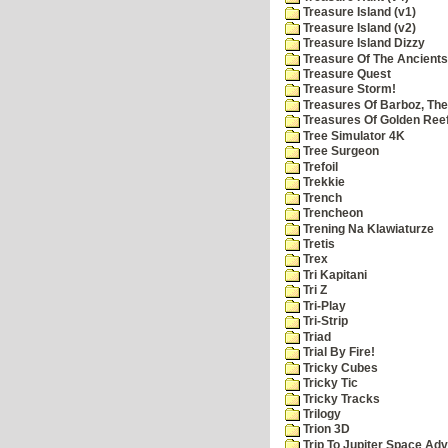
Treasure Island (v1)
Treasure Island (v2)
Treasure Island Dizzy
Treasure Of The Ancients
Treasure Quest
Treasure Storm!
Treasures Of Barboz, The
Treasures Of Golden Reef
Tree Simulator 4K
Tree Surgeon
Trefoil
Trekkie
Trench
Trencheon
Trening Na Klawiaturze
Tretis
Trex
Tri Kapitani
Tri Z
Tri-Play
Tri-Strip
Triad
Trial By Fire!
Tricky Cubes
Tricky Tic
Tricky Tracks
Trilogy
Trion 3D
Trip To Jupiter Space Ad