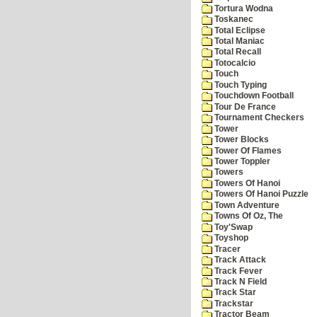
Tortura Wodna
Toskanec
Total Eclipse
Total Maniac
Total Recall
Totocalcio
Touch
Touch Typing
Touchdown Football
Tour De France
Tournament Checkers
Tower
Tower Blocks
Tower Of Flames
Tower Toppler
Towers
Towers Of Hanoi
Towers Of Hanoi Puzzle
Town Adventure
Towns Of Oz, The
Toy'Swap
Toyshop
Tracer
Track Attack
Track Fever
Track N Field
Track Star
Trackstar
Tractor Beam