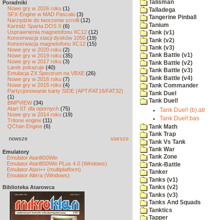
Talisman
Poradniki
Nowe gry w 2026 roku
(1)
Talladega
SFX-Engine w MAD Pascalu
(3)
Tangerine Pinball
Narzędzie do tworzenia scrolli
(12)
Tanium
Kartridż Sparta DOS X
(6)
Usprawnienia magnetofonu XC12
(12)
Tank (v1)
Konserwacja stacji dysków 1050
(19)
Tank (v2)
Konserwacja magnetofonu XC12
(15)
Tank (v3)
Nowe gry w 2020 roku
(2)
Tank Battle (v1)
Nowe gry w 2019 roku
(35)
Nowe gry w 2017 roku
(3)
Tank Battle (v2)
Larek pokazuje
(40)
Tank Battle (v3)
Emulacja ZX Spectrum na VBXE
(26)
Tank Battle (v4)
Nowe gry w 2016 roku
(7)
Nowe gry w 2015 roku
(4)
Tank Commander
Partycjonowanie karty SIDE (APT/FAT16/FAT32)
Tank Duel
(1)
Tank Duel!
BMPVIEW
(34)
Atari ST dla opornych
(75)
Tank Duel! (b).atr
Nowe gry w 2014 roku
(19)
Tank Duel!.bas
Tritone engine
(11)
QChan Engine
(6)
Tank Math
Tank Trap
nowsze
starsze
Tank Vs Tank
Tank War
Emulatory
Tank Zone
Emulator Atari800Win
Emulator Atari800Win PLus 4.0 (Windows)
Tank-Battle
Emulator Atari++ (multiplatform)
Tanker
Emulator Altirra (Windows)
Tanks (v1)
Biblioteka Atarowca
Tanks (v2)
Tanks (v3)
Tanks And Squads
Tanktics
Tapper