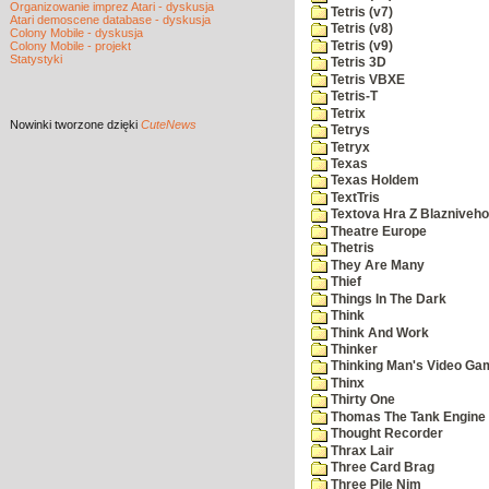
Organizowanie imprez Atari - dyskusja
Tetris (v7)
Atari demoscene database - dyskusja
Tetris (v8)
Colony Mobile - dyskusja
Tetris (v9)
Colony Mobile - projekt
Statystyki
Tetris 3D
Tetris VBXE
Tetris-T
Tetrix
Nowinki
tworzone dzięki
CuteNews
Tetrys
Tetryx
Texas
Texas Holdem
TextTris
Textova Hra Z Blazniveh
Theatre Europe
Thetris
They Are Many
Thief
Things In The Dark
Think
Think And Work
Thinker
Thinking Man's Video Ga
Thinx
Thirty One
Thomas The Tank Engine
Thought Recorder
Thrax Lair
Three Card Brag
Three Pile Nim