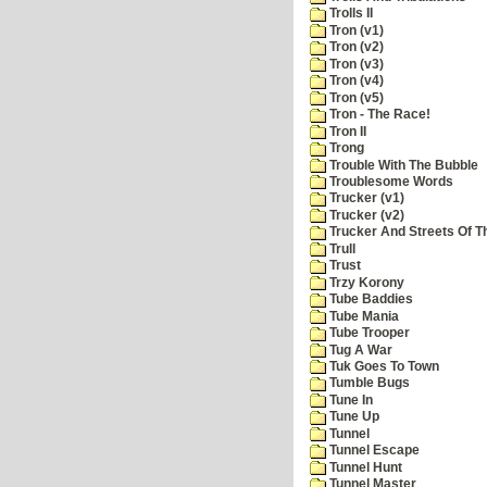
Trolls II
Tron (v1)
Tron (v2)
Tron (v3)
Tron (v4)
Tron (v5)
Tron - The Race!
Tron II
Trong
Trouble With The Bubble
Troublesome Words
Trucker (v1)
Trucker (v2)
Trucker And Streets Of T
Trull
Trust
Trzy Korony
Tube Baddies
Tube Mania
Tube Trooper
Tug A War
Tuk Goes To Town
Tumble Bugs
Tune In
Tune Up
Tunnel
Tunnel Escape
Tunnel Hunt
Tunnel Master