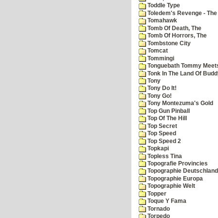
Toddle Type
Toledem's Revenge - The R
Tomahawk
Tomb Of Death, The
Tomb Of Horrors, The
Tombstone City
Tomcat
Tommingi
Tonguebath Tommy Meets 
Tonk In The Land Of Budd
Tony
Tony Do It!
Tony Go!
Tony Montezuma's Gold
Top Gun Pinball
Top Of The Hill
Top Secret
Top Speed
Top Speed 2
Topkapi
Topless Tina
Topografie Provincies
Topographie Deutschland
Topographie Europa
Topographie Welt
Topper
Toque Y Fama
Tornado
Torpedo