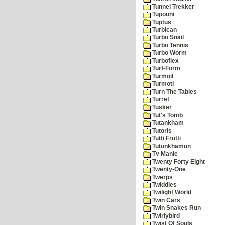
Tunnel Trekker
Tupouni
Tuptus
Turbican
Turbo Snail
Turbo Tennis
Turbo Worm
Turboflex
Turf-Form
Turmoil
Turmoti
Turn The Tables
Turret
Tusker
Tut's Tomb
Tutankham
Tutoris
Tutti Frutti
Tutunkhamun
Tv Manie
Twenty Forty Eight
Twenty-One
Twerps
Twiddles
Twilight World
Twin Cars
Twin Snakes Run
Twirlybird
Twist Of Souls