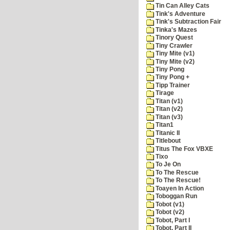
Tin Can Alley Cats
Tink's Adventure
Tink's Subtraction Fair
Tinka's Mazes
Tinory Quest
Tiny Crawler
Tiny Mite (v1)
Tiny Mite (v2)
Tiny Pong
Tiny Pong +
Tipp Trainer
Tirage
Titan (v1)
Titan (v2)
Titan (v3)
Titan1
Titanic II
Titlebout
Titus The Fox VBXE
Tixo
To Je On
To The Rescue
To The Rescue!
Toayen In Action
Toboggan Run
Tobot (v1)
Tobot (v2)
Tobot, Part I
Tobot, Part II