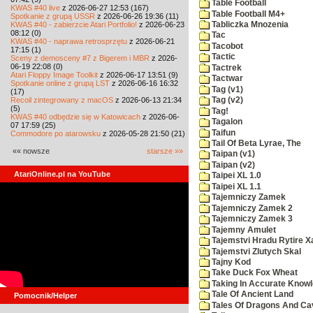
Table Football
KWAS #40 live
z 2026-06-27 12:53 (167)
Table Football M4+
Spotkanie z grupą USSR
z 2026-06-26 19:36 (11)
KWAS #40 - zabierzcie Atari Portfolio!
z 2026-06-23
Tabliczka Mnozenia
08:12 (0)
Tac
KWAS #40 - naprawa retrosprzętu
z 2026-06-21
Tacobot
17:15 (1)
Tactic
Sceny z demosceny #7 z Bigerem i MBR
z 2026-
06-19 22:08 (0)
Tactrek
Atari Floppy Image Toolkit
z 2026-06-17 13:51 (9)
Tactwar
Spotkanie online z grupą LST
z 2026-06-16 16:32
Tag (v1)
(17)
Recoil zintegrowany z macOS
z 2026-06-13 21:34
Tag (v2)
(5)
Tag!
KWAS #40 odbędzie się w Katowicach
z 2026-06-
Tagalon
07 17:59 (25)
Taifun
Commodore po atarowsku
z 2026-05-28 21:50 (21)
Tail Of Beta Lyrae, The
«« nowsze
starsze »»
Taipan (v1)
Taipan (v2)
AtariOnline.pl na YouTube
Taipei XL 1.0
Taipei XL 1.1
Tajemniczy Zamek
Tajemniczy Zamek 2
Tajemniczy Zamek 3
Tajemny Amulet
Tajemstvi Hradu Rytire X
Tajemstvi Zlutych Skal
Tajny Kod
Take Duck Fox Wheat
Taking In Accurate Know
Tale Of Ancient Land
Pomocnik/Helper
Tales Of Dragons And C