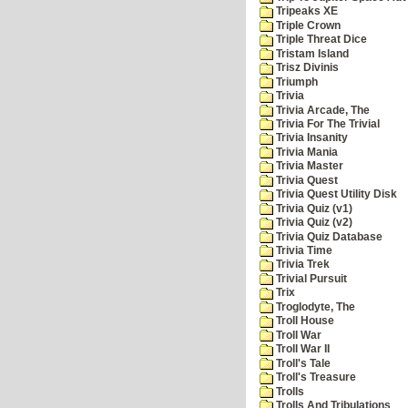
Tripeaks XE
Triple Crown
Triple Threat Dice
Tristam Island
Trisz Divinis
Triumph
Trivia
Trivia Arcade, The
Trivia For The Trivial
Trivia Insanity
Trivia Mania
Trivia Master
Trivia Quest
Trivia Quest Utility Disk
Trivia Quiz (v1)
Trivia Quiz (v2)
Trivia Quiz Database
Trivia Time
Trivia Trek
Trivial Pursuit
Trix
Troglodyte, The
Troll House
Troll War
Troll War II
Troll's Tale
Troll's Treasure
Trolls
Trolls And Tribulations