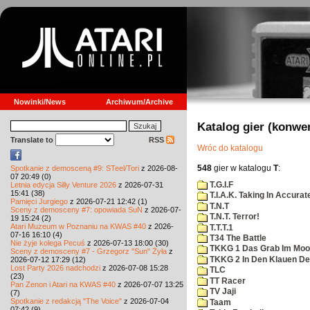
Nowinki/News
Archiwum/Archive
Katalog gier (konwe
Translate to
RSS
Wróc do katalogu
548
gier w katalogu
T
:
Spotkanie z demosceną #9: STeel/Tori
z 2026-08-
07 20:49 (0)
T.G.I.F
Letnia edycja Silly Venture 2026
z 2026-07-31
15:41 (38)
T.I.A.K. Taking In Accura
Pamięci Jurgiego
z 2026-07-21 12:42 (1)
T.N.T
Sceny z demosceny #7: opowiada SuN
z 2026-07-
T.N.T. Terror!
19 15:24 (2)
Atari Muzeum w Poznaniu na KWAS #40
z 2026-
T.T.T.1
07-16 16:10 (4)
T34 The Battle
Nie żyje kolega Pecuś
z 2026-07-13 18:00 (30)
TKKG 1 Das Grab Im Moo
Sceny z demosceny #7 - Grzegorz "Sun" Żyła
z
TKKG 2 In Den Klauen De
2026-07-12 17:29 (12)
Lost Party 2026 nadchodzi
z 2026-07-08 15:28
TLC
(23)
TT Racer
Pan Zenon i Atari na KWAS #40
z 2026-07-07 13:25
TV Jaji
(7)
Spotkanie z redakcją "The Voice"
z 2026-07-04
Taam
07:42 (9)