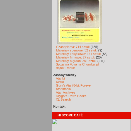
Czasopisma: 714 sztuk
(185)
Materiały scenowe: 32 sztuki
(9)
Materiały książkowe: 141 sztuk
(55)
Materiały firmowe: 27 sztuk
(20)
Materiały o grach: 351 sztuk
(211)
Spiżarnia Voya na Chomikuj.pl
Bajtek Redux
Zasoby wiedzy
Atariki
XWiki
Gury's Atari 8-bit Forever
Atarimania
Atari Archives
Drygol's Retro Hacks
XL Search
Kontakt
HI SCORE CAFÉ