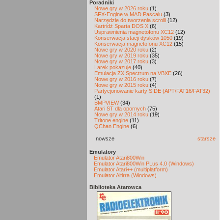
Poradniki
Nowe gry w 2026 roku
(1)
SFX-Engine w MAD Pascalu
(3)
Narzędzie do tworzenia scrolli
(12)
Kartridż Sparta DOS X
(6)
Usprawnienia magnetofonu XC12
(12)
Konserwacja stacji dysków 1050
(19)
Konserwacja magnetofonu XC12
(15)
Nowe gry w 2020 roku
(2)
Nowe gry w 2019 roku
(35)
Nowe gry w 2017 roku
(3)
Larek pokazuje
(40)
Emulacja ZX Spectrum na VBXE
(26)
Nowe gry w 2016 roku
(7)
Nowe gry w 2015 roku
(4)
Partycjonowanie karty SIDE (APT/FAT16/FAT32)
(1)
BMPVIEW
(34)
Atari ST dla opornych
(75)
Nowe gry w 2014 roku
(19)
Tritone engine
(11)
QChan Engine
(6)
nowsze
starsze
Emulatory
Emulator Atari800Win
Emulator Atari800Win PLus 4.0 (Windows)
Emulator Atari++ (multiplatform)
Emulator Altirra (Windows)
Biblioteka Atarowca