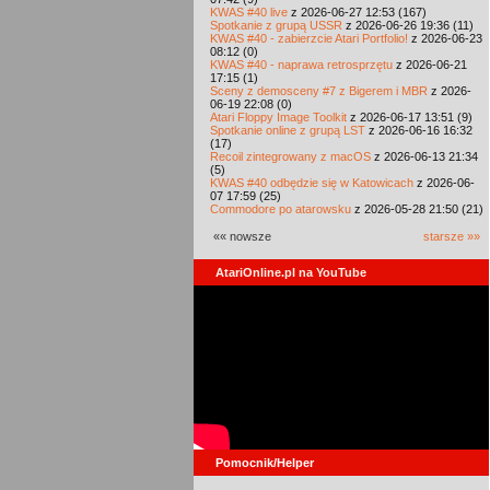
KWAS #40 live
z 2026-06-27 12:53 (167)
Spotkanie z grupą USSR
z 2026-06-26 19:36 (11)
KWAS #40 - zabierzcie Atari Portfolio!
z 2026-06-23
08:12 (0)
KWAS #40 - naprawa retrosprzętu
z 2026-06-21
17:15 (1)
Sceny z demosceny #7 z Bigerem i MBR
z 2026-
06-19 22:08 (0)
Atari Floppy Image Toolkit
z 2026-06-17 13:51 (9)
Spotkanie online z grupą LST
z 2026-06-16 16:32
(17)
Recoil zintegrowany z macOS
z 2026-06-13 21:34
(5)
KWAS #40 odbędzie się w Katowicach
z 2026-06-
07 17:59 (25)
Commodore po atarowsku
z 2026-05-28 21:50 (21)
«« nowsze
starsze »»
AtariOnline.pl na YouTube
Pomocnik/Helper