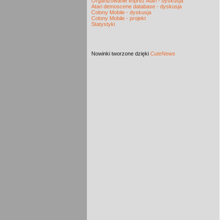
Organizowanie imprez Atari - dyskusja
Atari demoscene database - dyskusja
Colony Mobile - dyskusja
Colony Mobile - projekt
Statystyki
Nowinki
tworzone dzięki
CuteNews