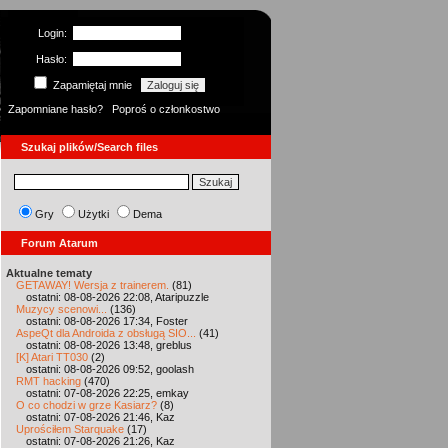
Login:
Hasło:
Zapamiętaj mnie
Zapomniane hasło?
Poproś o członkostwo
Szukaj plików/Search files
Gry
Użytki
Dema
Forum Atarum
Aktualne tematy
GETAWAY! Wersja z trainerem.
(81)
ostatni: 08-08-2026 22:08, Ataripuzzle
Muzycy scenowi...
(136)
ostatni: 08-08-2026 17:34, Foster
AspeQt dla Androida z obsługą SIO...
(41)
ostatni: 08-08-2026 13:48, greblus
[K] Atari TT030
(2)
ostatni: 08-08-2026 09:52, goolash
RMT hacking
(470)
ostatni: 07-08-2026 22:25, emkay
O co chodzi w grze Kasiarz?
(8)
ostatni: 07-08-2026 21:46, Kaz
Uprościłem Starquake
(17)
ostatni: 07-08-2026 21:26, Kaz