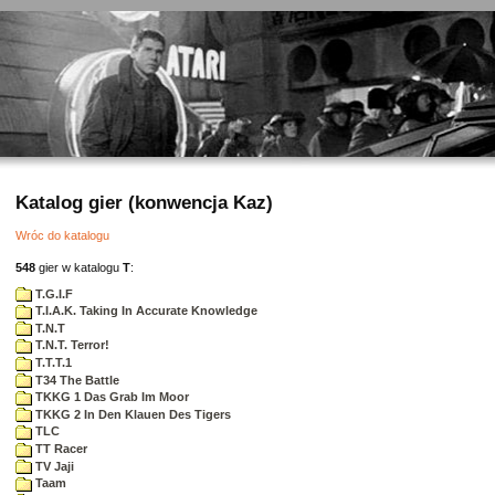
Katalog gier (konwencja Kaz)
Wróc do katalogu
548
gier w katalogu
T
:
T.G.I.F
T.I.A.K. Taking In Accurate Knowledge
T.N.T
T.N.T. Terror!
T.T.T.1
T34 The Battle
TKKG 1 Das Grab Im Moor
TKKG 2 In Den Klauen Des Tigers
TLC
TT Racer
TV Jaji
Taam