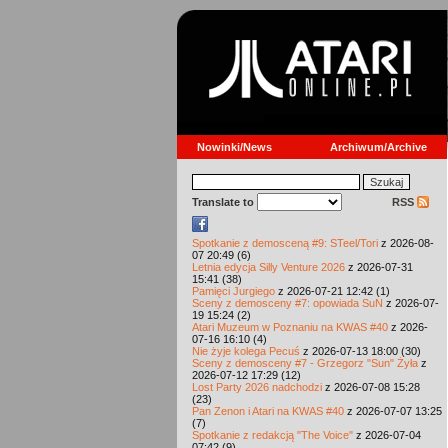
Nowinki/News
Archiwum/Archive
Translate to
RSS
Spotkanie z demosceną #9: STeel/Tori
z 2026-08-
07 20:49 (6)
Letnia edycja Silly Venture 2026
z 2026-07-31
15:41 (38)
Pamięci Jurgiego
z 2026-07-21 12:42 (1)
Sceny z demosceny #7: opowiada SuN
z 2026-07-
19 15:24 (2)
Atari Muzeum w Poznaniu na KWAS #40
z 2026-
07-16 16:10 (4)
Nie żyje kolega Pecuś
z 2026-07-13 18:00 (30)
Sceny z demosceny #7 - Grzegorz "Sun" Żyła
z
2026-07-12 17:29 (12)
Lost Party 2026 nadchodzi
z 2026-07-08 15:28
(23)
Pan Zenon i Atari na KWAS #40
z 2026-07-07 13:25
(7)
Spotkanie z redakcją "The Voice"
z 2026-07-04
07:42 (9)