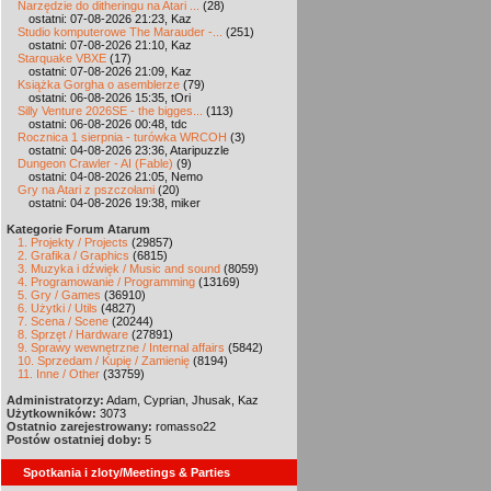
Narzędzie do ditheringu na Atari ...
(28)
ostatni: 07-08-2026 21:23, Kaz
Studio komputerowe The Marauder -...
(251)
ostatni: 07-08-2026 21:10, Kaz
Starquake VBXE
(17)
ostatni: 07-08-2026 21:09, Kaz
Książka Gorgha o asemblerze
(79)
ostatni: 06-08-2026 15:35, tOri
Silly Venture 2026SE - the bigges...
(113)
ostatni: 06-08-2026 00:48, tdc
Rocznica 1 sierpnia - turówka WRCOH
(3)
ostatni: 04-08-2026 23:36, Ataripuzzle
Dungeon Crawler - AI (Fable)
(9)
ostatni: 04-08-2026 21:05, Nemo
Gry na Atari z pszczołami
(20)
ostatni: 04-08-2026 19:38, miker
Kategorie Forum Atarum
1. Projekty / Projects
(29857)
2. Grafika / Graphics
(6815)
3. Muzyka i dźwięk / Music and sound
(8059)
4. Programowanie / Programming
(13169)
5. Gry / Games
(36910)
6. Użytki / Utils
(4827)
7. Scena / Scene
(20244)
8. Sprzęt / Hardware
(27891)
9. Sprawy wewnętrzne / Internal affairs
(5842)
10. Sprzedam / Kupię / Zamienię
(8194)
11. Inne / Other
(33759)
Administratorzy:
Adam, Cyprian, Jhusak, Kaz
Użytkowników:
3073
Ostatnio zarejestrowany:
romasso22
Postów ostatniej doby:
5
Spotkania i zloty/Meetings & Parties