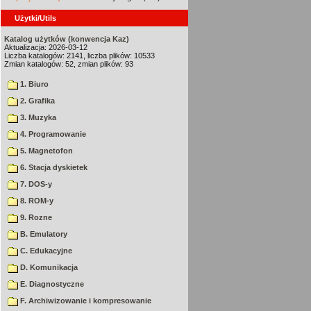
Użytki/Utils
Katalog użytków (konwencja Kaz)
Aktualizacja: 2026-03-12
Liczba katalogów: 2141, liczba plików: 10533
Zmian katalogów: 52, zmian plików: 93
1. Biuro
2. Grafika
3. Muzyka
4. Programowanie
5. Magnetofon
6. Stacja dyskietek
7. DOS-y
8. ROM-y
9. Rozne
B. Emulatory
C. Edukacyjne
D. Komunikacja
E. Diagnostyczne
F. Archiwizowanie i kompresowanie