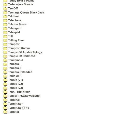
Teddy Bear's Picnic
Tedecujace Starcie
Tee Off
Teenage Queen Black Jack
Tekblast
Telechess
Telefon Terror
Telengard
Telespiel
Tell
Telling Time
Tempest
Tempest Xtreem
Temple Of Apshai Trilogy
Temple Of Darkness
Tenchinoid
Tenebra
Tenebra 2
Tenebra Extended
Tenis ATP
Tennis (v1)
Tennis (v2)
Tennis (v3)
Tens - Hundreds
Tensor Trzaskowskiego
Terminal
Terminator
Terminator, The
Termite!