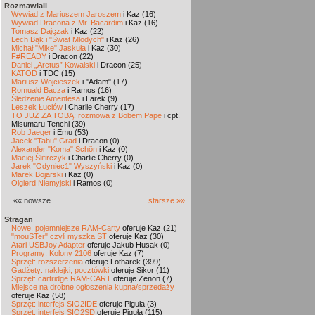
Rozmawiali
Wywiad z Mariuszem Jaroszem
i Kaz (16)
Wywiad Dracona z Mr. Bacardim
i Kaz (16)
Tomasz Dajczak
i Kaz (22)
Lech Bąk i "Świat Młodych"
i Kaz (26)
Michał "Mike" Jaskuła
i Kaz (30)
F#READY
i Dracon (22)
Daniel „Arctus” Kowalski
i Dracon (25)
KATOD
i TDC (15)
Mariusz Wojcieszek
i "Adam" (17)
Romuald Bacza
i Ramos (16)
Śledzenie Amentesa
i Larek (9)
Leszek Łuciów
i Charlie Cherry (17)
TO JUŻ ZA TOBĄ: rozmowa z Bobem Pape
i cpt.
Misumaru Tenchi (39)
Rob Jaeger
i Emu (53)
Jacek "Tabu" Grad
i Dracon (0)
Alexander "Koma" Schön
i Kaz (0)
Maciej Ślifirczyk
i Charlie Cherry (0)
Jarek "Odyniec1" Wyszyński
i Kaz (0)
Marek Bojarski
i Kaz (0)
Olgierd Niemyjski
i Ramos (0)
«« nowsze
starsze »»
Stragan
Nowe, pojemniejsze RAM-Carty
oferuje Kaz (21)
"mouSTer" czyli myszka ST
oferuje Kaz (30)
Atari USBJoy Adapter
oferuje Jakub Husak (0)
Programy: Kolony 2106
oferuje Kaz (7)
Sprzęt: rozszerzenia
oferuje Lotharek (399)
Gadżety: naklejki, pocztówki
oferuje Sikor (11)
Sprzęt: cartridge RAM-CART
oferuje Zenon (7)
Miejsce na drobne ogłoszenia kupna/sprzedaży
oferuje Kaz (58)
Sprzęt: interfejs SIO2IDE
oferuje Piguła (3)
Sprzęt: interfejs SIO2SD
oferuje Piguła (115)