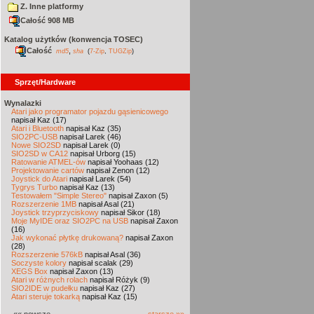
Z. Inne platformy
Całość 908 MB
Katalog użytków (konwencja TOSEC)
Całość
,
md5
sha
(
7-Zip
,
TUGZip
)
Sprzęt/Hardware
Wynalazki
Atari jako programator pojazdu gąsienicowego
napisał Kaz (17)
Atari i Bluetooth
napisał Kaz (35)
SIO2PC-USB
napisał Larek (46)
Nowe SIO2SD
napisał Larek (0)
SIO2SD w CA12
napisał Urborg (15)
Ratowanie ATMEL-ów
napisał Yoohaas (12)
Projektowanie cartów
napisał Zenon (12)
Joystick do Atari
napisał Larek (54)
Tygrys Turbo
napisał Kaz (13)
Testowałem "Simple Stereo"
napisał Zaxon (5)
Rozszerzenie 1MB
napisał Asal (21)
Joystick trzyprzyciskowy
napisał Sikor (18)
Moje MyIDE oraz SIO2PC na USB
napisał Zaxon
(16)
Jak wykonać płytkę drukowaną?
napisał Zaxon
(28)
Rozszerzenie 576kB
napisał Asal (36)
Soczyste kolory
napisał scalak (29)
XEGS Box
napisał Zaxon (13)
Atari w różnych rolach
napisał Różyk (9)
SIO2IDE w pudełku
napisał Kaz (27)
Atari steruje tokarką
napisał Kaz (15)