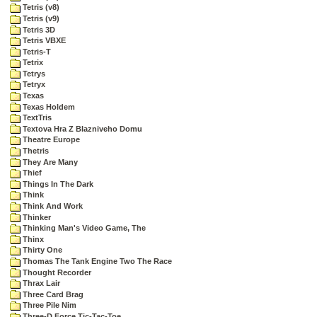
Tetris (v8)
Tetris (v9)
Tetris 3D
Tetris VBXE
Tetris-T
Tetrix
Tetrys
Tetryx
Texas
Texas Holdem
TextTris
Textova Hra Z Blazniveho Domu
Theatre Europe
Thetris
They Are Many
Thief
Things In The Dark
Think
Think And Work
Thinker
Thinking Man's Video Game, The
Thinx
Thirty One
Thomas The Tank Engine Two The Race
Thought Recorder
Thrax Lair
Three Card Brag
Three Pile Nim
Three-D Force Tic-Tac-Toe