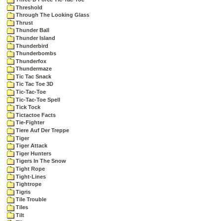
Threshold
Through The Looking Glass
Thrust
Thunder Ball
Thunder Island
Thunderbird
Thunderbombs
Thunderfox
Thundermaze
Tic Tac Snack
Tic Tac Toe 3D
Tic-Tac-Toe
Tic-Tac-Toe Spell
Tick Tock
Tictactoe Facts
Tie-Fighter
Tiere Auf Der Treppe
Tiger
Tiger Attack
Tiger Hunters
Tigers In The Snow
Tight Rope
Tight-Lines
Tightrope
Tigris
Tile Trouble
Tiles
Tilt