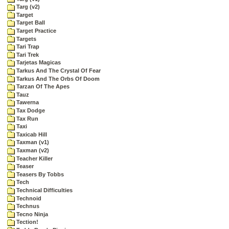
Targ (v2)
Target
Target Ball
Target Practice
Targets
Tari Trap
Tari Trek
Tarjetas Magicas
Tarkus And The Crystal Of Fear
Tarkus And The Orbs Of Doom
Tarzan Of The Apes
Tauz
Tawerna
Tax Dodge
Tax Run
Taxi
Taxicab Hill
Taxman (v1)
Taxman (v2)
Teacher Killer
Teaser
Teasers By Tobbs
Tech
Technical Difficulties
Technoid
Technus
Tecno Ninja
Tection!