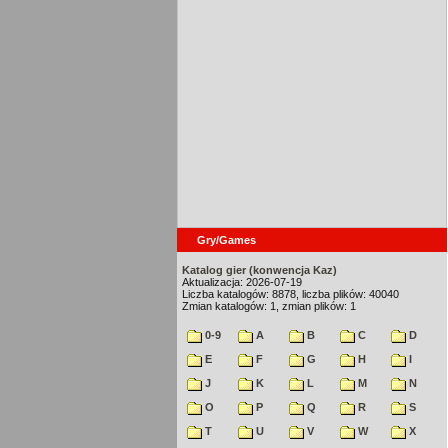
Gry/Games
Katalog gier (konwencja Kaz)
Aktualizacja: 2026-07-19
Liczba katalogów: 8878, liczba plików: 40040
Zmian katalogów: 1, zmian plików: 1
0-9
A
B
C
D
E
F
G
H
I
J
K
L
M
N
O
P
Q
R
S
T
U
V
W
X