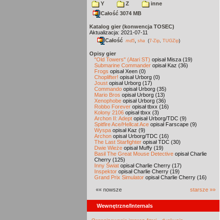
Y
Z
inne
Całość 3074 MB
Katalog gier (konwencja TOSEC)
Aktualizacja: 2021-07-11
Całość
,
md5
sha
(
7-Zip
,
TUGZip
)
Opisy gier
"Old Towers" (Atari ST)
opisał Misza (19)
Submarine Commander
opisał Kaz (36)
Frogs
opisał Xeen (0)
Choplifter!
opisał Urborg (0)
Joust
opisał Urborg (17)
Commando
opisał Urborg (35)
Mario Bros
opisał Urborg (13)
Xenophobe
opisał Urborg (36)
Robbo Forever
opisał tbxx (16)
Kolony 2106
opisał tbxx (3)
Archon II: Adept
opisał Urborg/TDC (9)
Spitfire Ace/Hellcat Ace
opisał Farscape (9)
Wyspa
opisał Kaz (9)
Archon
opisał Urborg/TDC (16)
The Last Starfighter
opisał TDC (30)
Dwie Wieże
opisał Muffy (19)
Basil The Great Mouse Detective
opisał Charlie
Cherry (125)
Inny Świat
opisał Charlie Cherry (17)
Inspektor
opisał Charlie Cherry (19)
Grand Prix Simulator
opisał Charlie Cherry (16)
«« nowsze
starsze »»
Wewnętrzne/Internals