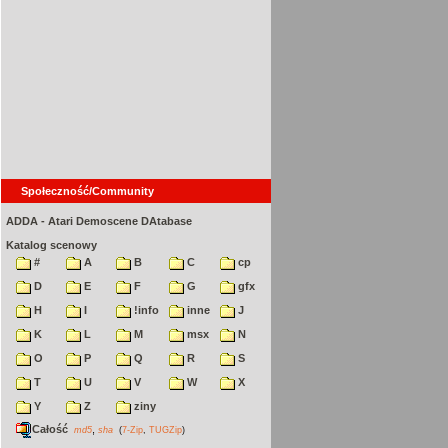
Społeczność/Community
ADDA - Atari Demoscene DAtabase
Katalog scenowy
#
A
B
C
cp
D
E
F
G
gfx
H
I
!info
inne
J
K
L
M
msx
N
O
P
Q
R
S
T
U
V
W
X
Y
Z
ziny
Całość
,
md5
sha
(
7-Zip
,
TUGZip
)