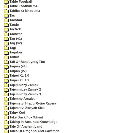
Table Football
Table Football M4+
Tabliczka Mnozenia
Tac
Tacobot
Tactic
Tactrek
Tactwar
Tag (v1)
Tag (v2)
Tag!
Tagalon
Taifun
Tail Of Beta Lyrae, The
Taipan (v1)
Taipan (v2)
Taipei XL 1.0
Taipei XL 1.1
Tajemniczy Zamek
Tajemniczy Zamek 2
Tajemniczy Zamek 3
Tajemny Amulet
Tajemstvi Hradu Rytire Xavera
Tajemstvi Zlutych Skal
Tajny Kod
Take Duck Fox Wheat
Taking In Accurate Knowledge
Tale Of Ancient Land
Tales Of Dragons And Cavemen