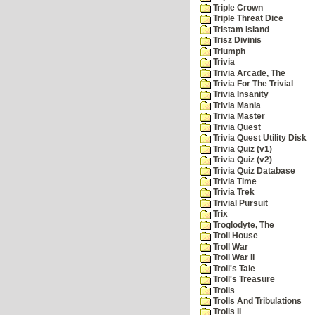
Triple Crown
Triple Threat Dice
Tristam Island
Trisz Divinis
Triumph
Trivia
Trivia Arcade, The
Trivia For The Trivial
Trivia Insanity
Trivia Mania
Trivia Master
Trivia Quest
Trivia Quest Utility Disk
Trivia Quiz (v1)
Trivia Quiz (v2)
Trivia Quiz Database
Trivia Time
Trivia Trek
Trivial Pursuit
Trix
Troglodyte, The
Troll House
Troll War
Troll War II
Troll's Tale
Troll's Treasure
Trolls
Trolls And Tribulations
Trolls II