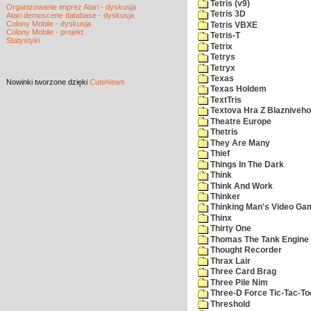
Tetris (v9)
Organizowanie imprez Atari - dyskusja
Tetris 3D
Atari demoscene database - dyskusja
Colony Mobile - dyskusja
Tetris VBXE
Colony Mobile - projekt
Tetris-T
Statystyki
Tetrix
Tetrys
Tetryx
Texas
Nowinki
tworzone dzięki
CuteNews
Texas Holdem
TextTris
Textova Hra Z Blazniveh
Theatre Europe
Thetris
They Are Many
Thief
Things In The Dark
Think
Think And Work
Thinker
Thinking Man's Video Ga
Thinx
Thirty One
Thomas The Tank Engine
Thought Recorder
Thrax Lair
Three Card Brag
Three Pile Nim
Three-D Force Tic-Tac-To
Threshold