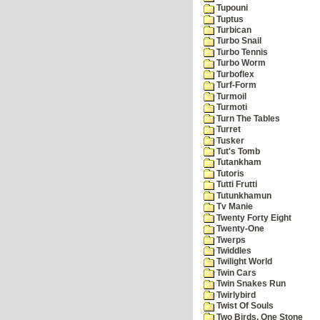
Tupouni
Tuptus
Turbican
Turbo Snail
Turbo Tennis
Turbo Worm
Turboflex
Turf-Form
Turmoil
Turmoti
Turn The Tables
Turret
Tusker
Tut's Tomb
Tutankham
Tutoris
Tutti Frutti
Tutunkhamun
Tv Manie
Twenty Forty Eight
Twenty-One
Twerps
Twiddles
Twilight World
Twin Cars
Twin Snakes Run
Twirlybird
Twist Of Souls
Two Birds, One Stone