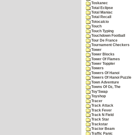
Toskanec
Total Eclipse
Total Maniac
Total Recall
Totocalcio
Touch
Touch Typing
Touchdown Football
Tour De France
Tournament Checkers
Tower
Tower Blocks
Tower Of Flames
Tower Toppler
Towers
Towers Of Hanoi
Towers Of Hanoi Puzzle
Town Adventure
Towns Of Oz, The
Toy'Swap
Toyshop
Tracer
Track Attack
Track Fever
Track N Field
Track Star
Trackstar
Tractor Beam
Traffic Panic