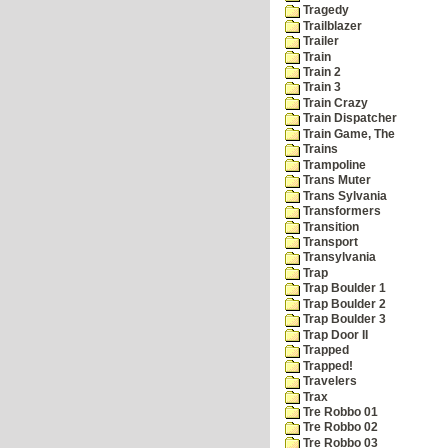
Tragedy
Trailblazer
Trailer
Train
Train 2
Train 3
Train Crazy
Train Dispatcher
Train Game, The
Trains
Trampoline
Trans Muter
Trans Sylvania
Transformers
Transition
Transport
Transylvania
Trap
Trap Boulder 1
Trap Boulder 2
Trap Boulder 3
Trap Door II
Trapped
Trapped!
Travelers
Trax
Tre Robbo 01
Tre Robbo 02
Tre Robbo 03