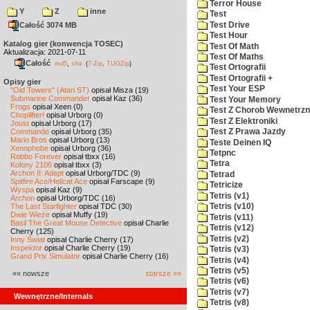
Terror House
Y
Z
inne
Test
Test Drive
Całość 3074 MB
Test Hour
Katalog gier (konwencja TOSEC)
Test Of Math
Aktualizacja: 2021-07-11
Test Of Maths
Całość
,
md5
sha
(
7-Zip
,
TUGZip
)
Test Ortografii
Test Ortografii +
Opisy gier
Test Your ESP
"Old Towers" (Atari ST)
opisał Misza (19)
Submarine Commander
opisał Kaz (36)
Test Your Memory
Frogs
opisał Xeen (0)
Test Z Chorob Wewnetrz
Choplifter!
opisał Urborg (0)
Test Z Elektroniki
Joust
opisał Urborg (17)
Commando
opisał Urborg (35)
Test Z Prawa Jazdy
Mario Bros
opisał Urborg (13)
Teste Deinen IQ
Xenophobe
opisał Urborg (36)
Tetpnc
Robbo Forever
opisał tbxx (16)
Tetra
Kolony 2106
opisał tbxx (3)
Archon II: Adept
opisał Urborg/TDC (9)
Tetrad
Spitfire Ace/Hellcat Ace
opisał Farscape (9)
Tetricize
Wyspa
opisał Kaz (9)
Tetris (v1)
Archon
opisał Urborg/TDC (16)
The Last Starfighter
opisał TDC (30)
Tetris (v10)
Dwie Wieże
opisał Muffy (19)
Tetris (v11)
Basil The Great Mouse Detective
opisał Charlie
Tetris (v12)
Cherry (125)
Tetris (v2)
Inny Świat
opisał Charlie Cherry (17)
Inspektor
opisał Charlie Cherry (19)
Tetris (v3)
Grand Prix Simulator
opisał Charlie Cherry (16)
Tetris (v4)
Tetris (v5)
«« nowsze
starsze »»
Tetris (v6)
Tetris (v7)
Wewnętrzne/Internals
Tetris (v8)