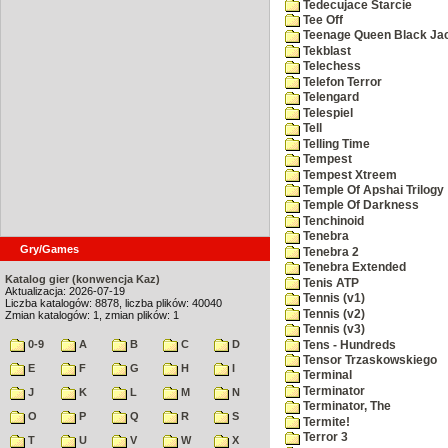
Tedecujace Starcie
Tee Off
Teenage Queen Black Ja
Tekblast
Telechess
Telefon Terror
Telengard
Telespiel
Tell
Telling Time
Tempest
Tempest Xtreem
Temple Of Apshai Trilogy
Temple Of Darkness
Tenchinoid
Tenebra
Gry/Games
Tenebra 2
Tenebra Extended
Katalog gier (konwencja Kaz)
Tenis ATP
Aktualizacja: 2026-07-19
Tennis (v1)
Liczba katalogów: 8878, liczba plików: 40040
Tennis (v2)
Zmian katalogów: 1, zmian plików: 1
Tennis (v3)
0-9
A
B
C
D
Tens - Hundreds
Tensor Trzaskowskiego
E
F
G
H
I
Terminal
Terminator
J
K
L
M
N
Terminator, The
O
P
Q
R
S
Termite!
Terror 3
T
U
V
W
X