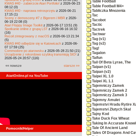
Table Football
KWAS #40 - zabierzcie Atari Portfolio!
z 2026-06-23
Table Football M4+
08:12 (0)
KWAS #40 - naprawa retrosprzętu
z 2026-06-21
Tabliczka Mnozenia
17:15 (1)
Tac
Sceny z demosceny #7 z Bigerem i MBR
z 2026-
Tacobot
06-19 22:08 (0)
Tactic
Atari Floppy Image Toolkit
z 2026-06-17 13:51 (9)
Spotkanie online z grupą LST
z 2026-06-16 16:32
Tactrek
(16)
Tactwar
Recoil zintegrowany z macOS
z 2026-06-13 21:34
Tag (v1)
(5)
KWAS #40 odbędzie się w Katowicach
z 2026-06-
Tag (v2)
07 17:59 (25)
Tag!
Commodore po atarowsku
z 2026-05-28 21:50 (21)
Tagalon
Urządzenie z rekordowo szybką transmisją SIO!
z
Taifun
2026-05-24 20:57 (116)
Tail Of Beta Lyrae, The
«« nowsze
starsze »»
Taipan (v1)
Taipan (v2)
AtariOnline.pl na YouTube
Taipei XL 1.0
Taipei XL 1.1
Tajemniczy Zamek
Tajemniczy Zamek 2
Tajemniczy Zamek 3
Tajemny Amulet
Tajemstvi Hradu Rytire X
Tajemstvi Zlutych Skal
Tajny Kod
Take Duck Fox Wheat
Taking In Accurate Know
Tale Of Ancient Land
Pomocnik/Helper
Tales Of Dragons And C