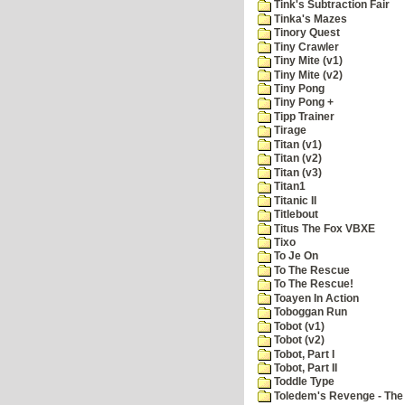
Tink's Subtraction Fair
Tinka's Mazes
Tinory Quest
Tiny Crawler
Tiny Mite (v1)
Tiny Mite (v2)
Tiny Pong
Tiny Pong +
Tipp Trainer
Tirage
Titan (v1)
Titan (v2)
Titan (v3)
Titan1
Titanic II
Titlebout
Titus The Fox VBXE
Tixo
To Je On
To The Rescue
To The Rescue!
Toayen In Action
Toboggan Run
Tobot (v1)
Tobot (v2)
Tobot, Part I
Tobot, Part II
Toddle Type
Toledem's Revenge - The R