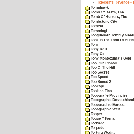
Toledem's Revenge - Th
Tomahawk
Tomb Of Death, The
Tomb Of Horrors, The
Tombstone City
Tomcat
Tommingi
Tonguebath Tommy Meets 
Tonk In The Land Of Budd
Tony
Tony Do It!
Tony Go!
Tony Montezuma's Gold
Top Gun Pinball
Top Of The Hill
Top Secret
Top Speed
Top Speed 2
Topkapi
Topless Tina
Topografie Provincies
Topographie Deutschland
Topographie Europa
Topographie Welt
Topper
Toque Y Fama
Tornado
Torpedo
Tortura Wodna