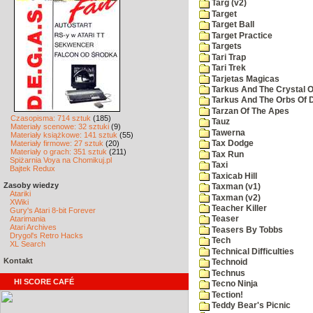
Targ (v2)
Target
Target Ball
Target Practice
Targets
Tari Trap
Tari Trek
Tarjetas Magicas
Tarkus And The Crystal O
Tarkus And The Orbs Of
Tarzan Of The Apes
Czasopisma: 714 sztuk
(185)
Tauz
Materiały scenowe: 32 sztuki
(9)
Tawerna
Materiały książkowe: 141 sztuk
(55)
Materiały firmowe: 27 sztuk
(20)
Tax Dodge
Materiały o grach: 351 sztuk
(211)
Tax Run
Spiżarnia Voya na Chomikuj.pl
Taxi
Bajtek Redux
Taxicab Hill
Zasoby wiedzy
Taxman (v1)
Atariki
Taxman (v2)
XWiki
Teacher Killer
Gury's Atari 8-bit Forever
Atarimania
Teaser
Atari Archives
Teasers By Tobbs
Drygol's Retro Hacks
Tech
XL Search
Technical Difficulties
Kontakt
Technoid
Technus
HI SCORE CAFÉ
Tecno Ninja
Tection!
Teddy Bear's Picnic