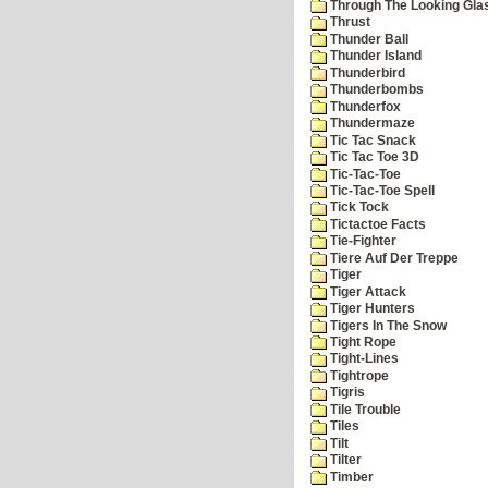
Through The Looking Gla
Thrust
Thunder Ball
Thunder Island
Thunderbird
Thunderbombs
Thunderfox
Thundermaze
Tic Tac Snack
Tic Tac Toe 3D
Tic-Tac-Toe
Tic-Tac-Toe Spell
Tick Tock
Tictactoe Facts
Tie-Fighter
Tiere Auf Der Treppe
Tiger
Tiger Attack
Tiger Hunters
Tigers In The Snow
Tight Rope
Tight-Lines
Tightrope
Tigris
Tile Trouble
Tiles
Tilt
Tilter
Timber