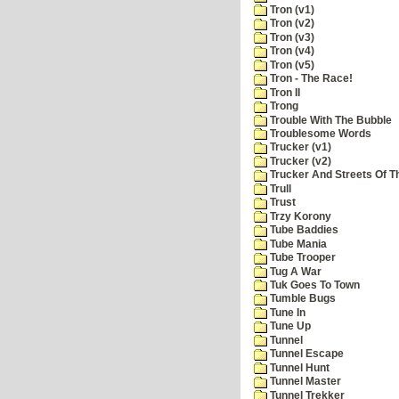
Tron (v1)
Tron (v2)
Tron (v3)
Tron (v4)
Tron (v5)
Tron - The Race!
Tron II
Trong
Trouble With The Bubble
Troublesome Words
Trucker (v1)
Trucker (v2)
Trucker And Streets Of T
Trull
Trust
Trzy Korony
Tube Baddies
Tube Mania
Tube Trooper
Tug A War
Tuk Goes To Town
Tumble Bugs
Tune In
Tune Up
Tunnel
Tunnel Escape
Tunnel Hunt
Tunnel Master
Tunnel Trekker