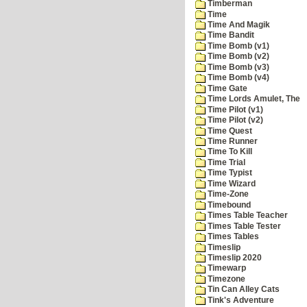
Timberman
Time
Time And Magik
Time Bandit
Time Bomb (v1)
Time Bomb (v2)
Time Bomb (v3)
Time Bomb (v4)
Time Gate
Time Lords Amulet, The
Time Pilot (v1)
Time Pilot (v2)
Time Quest
Time Runner
Time To Kill
Time Trial
Time Typist
Time Wizard
Time-Zone
Timebound
Times Table Teacher
Times Table Tester
Times Tables
Timeslip
Timeslip 2020
Timewarp
Timezone
Tin Can Alley Cats
Tink's Adventure