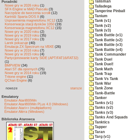
Talisman
Poradniki
Nowe gry w 2026 roku
(1)
Talladega
SFX-Engine w MAD Pascalu
(3)
Tangerine Pinball
Narzędzie do tworzenia scrolli
(12)
Tanium
Kartridż Sparta DOS X
(6)
Usprawnienia magnetofonu XC12
(12)
Tank (v1)
Konserwacja stacji dysków 1050
(19)
Tank (v2)
Konserwacja magnetofonu XC12
(15)
Tank (v3)
Nowe gry w 2020 roku
(2)
Tank Battle (v1)
Nowe gry w 2019 roku
(35)
Nowe gry w 2017 roku
(3)
Tank Battle (v2)
Larek pokazuje
(40)
Tank Battle (v3)
Emulacja ZX Spectrum na VBXE
(26)
Tank Battle (v4)
Nowe gry w 2016 roku
(7)
Nowe gry w 2015 roku
(4)
Tank Commander
Partycjonowanie karty SIDE (APT/FAT16/FAT32)
Tank Duel
(1)
Tank Duel!
BMPVIEW
(34)
Tank Math
Atari ST dla opornych
(75)
Nowe gry w 2014 roku
(19)
Tank Trap
Tritone engine
(11)
Tank Vs Tank
QChan Engine
(6)
Tank War
nowsze
starsze
Tank Zone
Tank-Battle
Emulatory
Tanker
Emulator Atari800Win
Tanks (v1)
Emulator Atari800Win PLus 4.0 (Windows)
Tanks (v2)
Emulator Atari++ (multiplatform)
Emulator Altirra (Windows)
Tanks (v3)
Tanks And Squads
Biblioteka Atarowca
Tanktics
Tapper
Taran
Targ (v1)