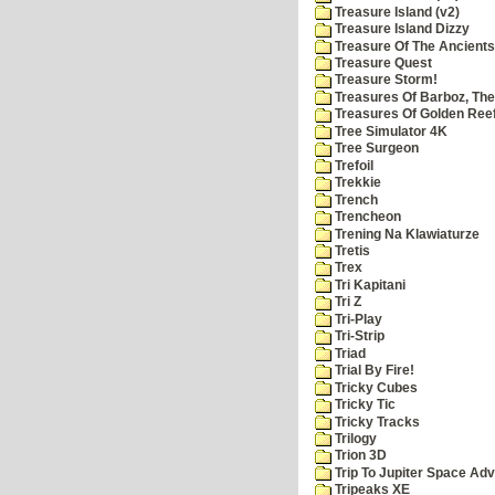
Treasure Island (v2)
Treasure Island Dizzy
Treasure Of The Ancients
Treasure Quest
Treasure Storm!
Treasures Of Barboz, The
Treasures Of Golden Reef
Tree Simulator 4K
Tree Surgeon
Trefoil
Trekkie
Trench
Trencheon
Trening Na Klawiaturze
Tretis
Trex
Tri Kapitani
Tri Z
Tri-Play
Tri-Strip
Triad
Trial By Fire!
Tricky Cubes
Tricky Tic
Tricky Tracks
Trilogy
Trion 3D
Trip To Jupiter Space Ad
Tripeaks XE