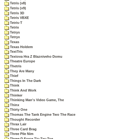
Tetris (v8)
Tetris (v9)
Tetris 3D
Tetris VBXE
Tetris-T
Tetrix
Tetrys
Tetryx
Texas
Texas Holdem
TextTris
Textova Hra Z Blazniveho Domu
Theatre Europe
Thetris
They Are Many
Thief
Things In The Dark
Think
Think And Work
Thinker
Thinking Man's Video Game, The
Thinx
Thirty One
Thomas The Tank Engine Two The Race
Thought Recorder
Thrax Lair
Three Card Brag
Three Pile Nim
Three-D Force Tic-Tac-Toe