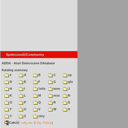
Społeczność/Community
ADDA - Atari Demoscene DAtabase
Katalog scenowy
#
A
B
C
cp
D
E
F
G
gfx
H
I
!info
inne
J
K
L
M
msx
N
O
P
Q
R
S
T
U
V
W
X
Y
Z
ziny
Całość
,
md5
sha
(
7-Zip
,
TUGZip
)