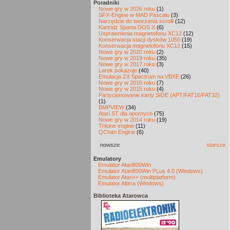
Poradniki
Nowe gry w 2026 roku
(1)
SFX-Engine w MAD Pascalu
(3)
Narzędzie do tworzenia scrolli
(12)
Kartridż Sparta DOS X
(6)
Usprawnienia magnetofonu XC12
(12)
Konserwacja stacji dysków 1050
(19)
Konserwacja magnetofonu XC12
(15)
Nowe gry w 2020 roku
(2)
Nowe gry w 2019 roku
(35)
Nowe gry w 2017 roku
(3)
Larek pokazuje
(40)
Emulacja ZX Spectrum na VBXE
(26)
Nowe gry w 2016 roku
(7)
Nowe gry w 2015 roku
(4)
Partycjonowanie karty SIDE (APT/FAT16/FAT32)
(1)
BMPVIEW
(34)
Atari ST dla opornych
(75)
Nowe gry w 2014 roku
(19)
Tritone engine
(11)
QChan Engine
(6)
nowsze
starsze
Emulatory
Emulator Atari800Win
Emulator Atari800Win PLus 4.0 (Windows)
Emulator Atari++ (multiplatform)
Emulator Altirra (Windows)
Biblioteka Atarowca