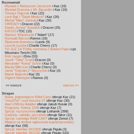
Rozmawiali
Wywiad z Mariuszem Jaroszem
i Kaz (16)
Wywiad Dracona z Mr. Bacardim
i Kaz (16)
Tomasz Dajczak
i Kaz (22)
Lech Bąk i "Świat Młodych"
i Kaz (26)
Michał "Mike" Jaskuła
i Kaz (30)
F#READY
i Dracon (22)
Daniel „Arctus” Kowalski
i Dracon (25)
KATOD
i TDC (15)
Mariusz Wojcieszek
i "Adam" (17)
Romuald Bacza
i Ramos (16)
Śledzenie Amentesa
i Larek (9)
Leszek Łuciów
i Charlie Cherry (17)
TO JUŻ ZA TOBĄ: rozmowa z Bobem Pape
i cpt.
Misumaru Tenchi (39)
Rob Jaeger
i Emu (53)
Jacek "Tabu" Grad
i Dracon (0)
Alexander "Koma" Schön
i Kaz (0)
Maciej Ślifirczyk
i Charlie Cherry (0)
Jarek "Odyniec1" Wyszyński
i Kaz (0)
Marek Bojarski
i Kaz (0)
Olgierd Niemyjski
i Ramos (0)
«« nowsze
starsze »»
Stragan
Nowe, pojemniejsze RAM-Carty
oferuje Kaz (21)
"mouSTer" czyli myszka ST
oferuje Kaz (30)
Atari USBJoy Adapter
oferuje Jakub Husak (0)
Programy: Kolony 2106
oferuje Kaz (7)
Sprzęt: rozszerzenia
oferuje Lotharek (399)
Gadżety: naklejki, pocztówki
oferuje Sikor (11)
Sprzęt: cartridge RAM-CART
oferuje Zenon (7)
Miejsce na drobne ogłoszenia kupna/sprzedaży
oferuje Kaz (58)
Sprzęt: interfejs SIO2IDE
oferuje Piguła (3)
Sprzęt: interfejs SIO2SD
oferuje Piguła (115)