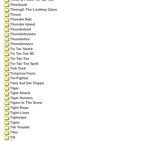
Threshold
Through The Looking Glass
Thrust
Thunder Ball
Thunder Island
Thunderbird
Thunderbombs
Thunderfox
Thundermaze
Tic Tac Snack
Tic Tac Toe 3D
Tic-Tac-Toe
Tic-Tac-Toe Spell
Tick Tock
Tictactoe Facts
Tie-Fighter
Tiere Auf Der Treppe
Tiger
Tiger Attack
Tiger Hunters
Tigers In The Snow
Tight Rope
Tight-Lines
Tightrope
Tigris
Tile Trouble
Tiles
Tilt