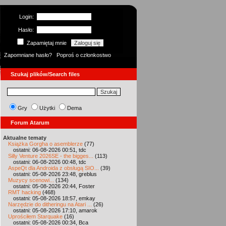
Login:
Hasło:
Zapamiętaj mnie
Zapomniane hasło?
Poproś o członkostwo
Szukaj plików/Search files
Gry
Użytki
Dema
Forum Atarum
Aktualne tematy
Książka Gorgha o asemblerze
(77)
ostatni: 06-08-2026 00:51, tdc
Silly Venture 2026SE - the bigges...
(113)
ostatni: 06-08-2026 00:48, tdc
AspeQt dla Androida z obsługą SIO...
(39)
ostatni: 05-08-2026 23:48, greblus
Muzycy scenowi...
(134)
ostatni: 05-08-2026 20:44, Foster
RMT hacking
(468)
ostatni: 05-08-2026 18:57, emkay
Narzędzie do ditheringu na Atari ...
(26)
ostatni: 05-08-2026 17:10, amarok
Uprościłem Starquake
(16)
ostatni: 05-08-2026 00:34, Bca