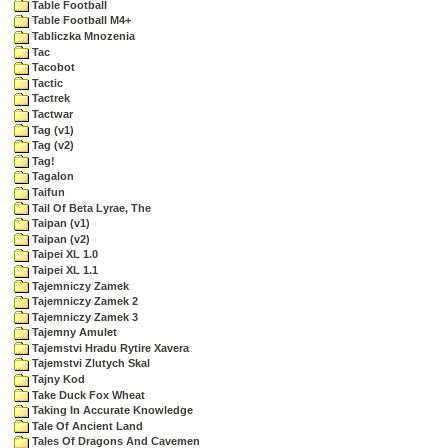
Table Football
Table Football M4+
Tabliczka Mnozenia
Tac
Tacobot
Tactic
Tactrek
Tactwar
Tag (v1)
Tag (v2)
Tag!
Tagalon
Taifun
Tail Of Beta Lyrae, The
Taipan (v1)
Taipan (v2)
Taipei XL 1.0
Taipei XL 1.1
Tajemniczy Zamek
Tajemniczy Zamek 2
Tajemniczy Zamek 3
Tajemny Amulet
Tajemstvi Hradu Rytire Xavera
Tajemstvi Zlutych Skal
Tajny Kod
Take Duck Fox Wheat
Taking In Accurate Knowledge
Tale Of Ancient Land
Tales Of Dragons And Cavemen