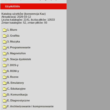
Użytki/Utils
Katalog użytków (konwencja Kaz)
Aktualizacja: 2026-03-12
Liczba katalogów: 2141, liczba plików: 10533
Zmian katalogów: 52, zmian plików: 93
1. Biuro
2. Grafika
3. Muzyka
4. Programowanie
5. Magnetofon
6. Stacja dyskietek
7. DOS-y
8. ROM-y
9. Rozne
B. Emulatory
C. Edukacyjne
D. Komunikacja
E. Diagnostyczne
F. Archiwizowanie i kompresowanie