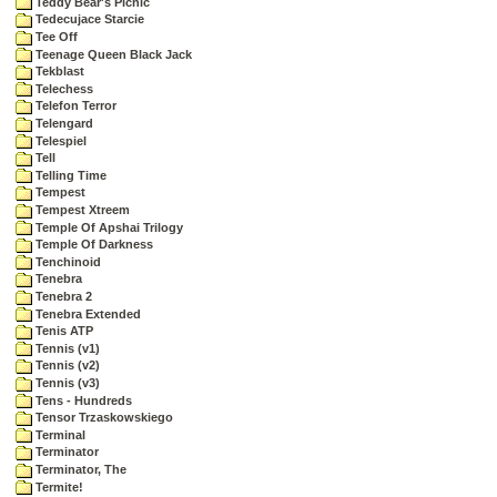
Teddy Bear's Picnic
Tedecujace Starcie
Tee Off
Teenage Queen Black Jack
Tekblast
Telechess
Telefon Terror
Telengard
Telespiel
Tell
Telling Time
Tempest
Tempest Xtreem
Temple Of Apshai Trilogy
Temple Of Darkness
Tenchinoid
Tenebra
Tenebra 2
Tenebra Extended
Tenis ATP
Tennis (v1)
Tennis (v2)
Tennis (v3)
Tens - Hundreds
Tensor Trzaskowskiego
Terminal
Terminator
Terminator, The
Termite!