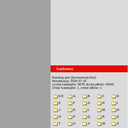
Gry/Games
Katalog gier (konwencja Kaz)
Aktualizacja: 2026-07-19
Liczba katalogów: 8878, liczba plików: 40040
Zmian katalogów: 1, zmian plików: 1
0-9
A
B
C
D
E
F
G
H
I
J
K
L
M
N
O
P
Q
R
S
T
U
V
W
X