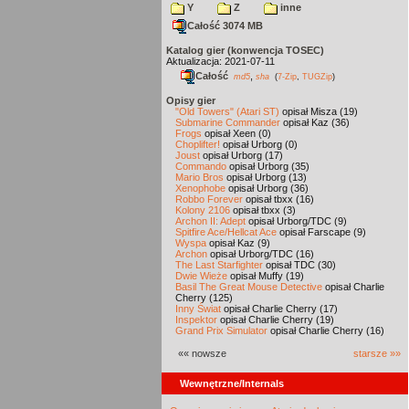
Y
Z
inne
Całość 3074 MB
Katalog gier (konwencja TOSEC)
Aktualizacja: 2021-07-11
Całość
,
md5
sha
(
7-Zip
,
TUGZip
)
Opisy gier
"Old Towers" (Atari ST)
opisał Misza (19)
Submarine Commander
opisał Kaz (36)
Frogs
opisał Xeen (0)
Choplifter!
opisał Urborg (0)
Joust
opisał Urborg (17)
Commando
opisał Urborg (35)
Mario Bros
opisał Urborg (13)
Xenophobe
opisał Urborg (36)
Robbo Forever
opisał tbxx (16)
Kolony 2106
opisał tbxx (3)
Archon II: Adept
opisał Urborg/TDC (9)
Spitfire Ace/Hellcat Ace
opisał Farscape (9)
Wyspa
opisał Kaz (9)
Archon
opisał Urborg/TDC (16)
The Last Starfighter
opisał TDC (30)
Dwie Wieże
opisał Muffy (19)
Basil The Great Mouse Detective
opisał Charlie
Cherry (125)
Inny Świat
opisał Charlie Cherry (17)
Inspektor
opisał Charlie Cherry (19)
Grand Prix Simulator
opisał Charlie Cherry (16)
«« nowsze
starsze »»
Wewnętrzne/Internals