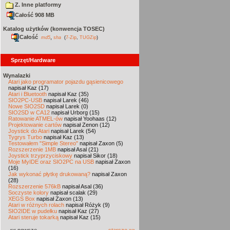
Z. Inne platformy
Całość 908 MB
Katalog użytków (konwencja TOSEC)
Całość
,
md5
sha
(
7-Zip
,
TUGZip
)
Sprzęt/Hardware
Wynalazki
Atari jako programator pojazdu gąsienicowego
napisał Kaz (17)
Atari i Bluetooth
napisał Kaz (35)
SIO2PC-USB
napisał Larek (46)
Nowe SIO2SD
napisał Larek (0)
SIO2SD w CA12
napisał Urborg (15)
Ratowanie ATMEL-ów
napisał Yoohaas (12)
Projektowanie cartów
napisał Zenon (12)
Joystick do Atari
napisał Larek (54)
Tygrys Turbo
napisał Kaz (13)
Testowałem "Simple Stereo"
napisał Zaxon (5)
Rozszerzenie 1MB
napisał Asal (21)
Joystick trzyprzyciskowy
napisał Sikor (18)
Moje MyIDE oraz SIO2PC na USB
napisał Zaxon
(16)
Jak wykonać płytkę drukowaną?
napisał Zaxon
(28)
Rozszerzenie 576kB
napisał Asal (36)
Soczyste kolory
napisał scalak (29)
XEGS Box
napisał Zaxon (13)
Atari w różnych rolach
napisał Różyk (9)
SIO2IDE w pudełku
napisał Kaz (27)
Atari steruje tokarką
napisał Kaz (15)