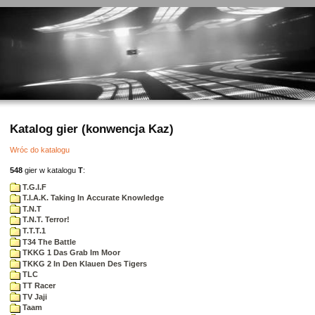
Katalog gier (konwencja Kaz)
Wróc do katalogu
548
gier w katalogu
T
:
T.G.I.F
T.I.A.K. Taking In Accurate Knowledge
T.N.T
T.N.T. Terror!
T.T.T.1
T34 The Battle
TKKG 1 Das Grab Im Moor
TKKG 2 In Den Klauen Des Tigers
TLC
TT Racer
TV Jaji
Taam