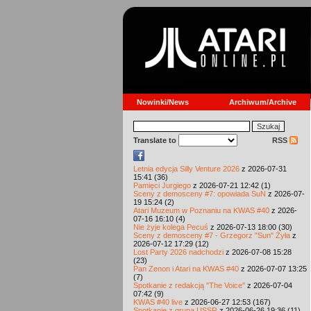
Nowinki/News
Archiwum/Archive
Translate to
RSS
Letnia edycja Silly Venture 2026
z 2026-07-31
15:41 (36)
Pamięci Jurgiego
z 2026-07-21 12:42 (1)
Sceny z demosceny #7: opowiada SuN
z 2026-07-
19 15:24 (2)
Atari Muzeum w Poznaniu na KWAS #40
z 2026-
07-16 16:10 (4)
Nie żyje kolega Pecuś
z 2026-07-13 18:00 (30)
Sceny z demosceny #7 - Grzegorz "Sun" Żyła
z
2026-07-12 17:29 (12)
Lost Party 2026 nadchodzi
z 2026-07-08 15:28
(23)
Pan Zenon i Atari na KWAS #40
z 2026-07-07 13:25
(7)
Spotkanie z redakcją "The Voice"
z 2026-07-04
07:42 (9)
KWAS #40 live
z 2026-06-27 12:53 (167)
Spotkanie z grupą USSR
z 2026-06-26 19:36 (11)