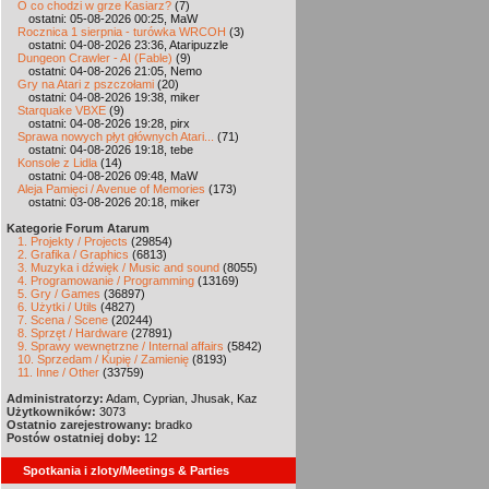
O co chodzi w grze Kasiarz?
(7)
ostatni: 05-08-2026 00:25, MaW
Rocznica 1 sierpnia - turówka WRCOH
(3)
ostatni: 04-08-2026 23:36, Ataripuzzle
Dungeon Crawler - AI (Fable)
(9)
ostatni: 04-08-2026 21:05, Nemo
Gry na Atari z pszczołami
(20)
ostatni: 04-08-2026 19:38, miker
Starquake VBXE
(9)
ostatni: 04-08-2026 19:28, pirx
Sprawa nowych płyt głównych Atari...
(71)
ostatni: 04-08-2026 19:18, tebe
Konsole z Lidla
(14)
ostatni: 04-08-2026 09:48, MaW
Aleja Pamięci / Avenue of Memories
(173)
ostatni: 03-08-2026 20:18, miker
Kategorie Forum Atarum
1. Projekty / Projects
(29854)
2. Grafika / Graphics
(6813)
3. Muzyka i dźwięk / Music and sound
(8055)
4. Programowanie / Programming
(13169)
5. Gry / Games
(36897)
6. Użytki / Utils
(4827)
7. Scena / Scene
(20244)
8. Sprzęt / Hardware
(27891)
9. Sprawy wewnętrzne / Internal affairs
(5842)
10. Sprzedam / Kupię / Zamienię
(8193)
11. Inne / Other
(33759)
Administratorzy:
Adam, Cyprian, Jhusak, Kaz
Użytkowników:
3073
Ostatnio zarejestrowany:
bradko
Postów ostatniej doby:
12
Spotkania i zloty/Meetings & Parties