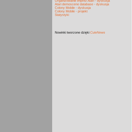
Organizowanie imprez Atari - dyskusja
Atari demoscene database - dyskusja
Colony Mobile - dyskusja
Colony Mobile - projekt
Statystyki
Nowinki
tworzone dzięki
CuteNews