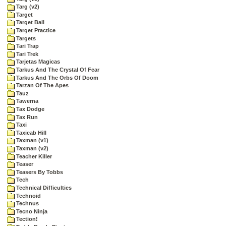
Targ (v2)
Target
Target Ball
Target Practice
Targets
Tari Trap
Tari Trek
Tarjetas Magicas
Tarkus And The Crystal Of Fear
Tarkus And The Orbs Of Doom
Tarzan Of The Apes
Tauz
Tawerna
Tax Dodge
Tax Run
Taxi
Taxicab Hill
Taxman (v1)
Taxman (v2)
Teacher Killer
Teaser
Teasers By Tobbs
Tech
Technical Difficulties
Technoid
Technus
Tecno Ninja
Tection!