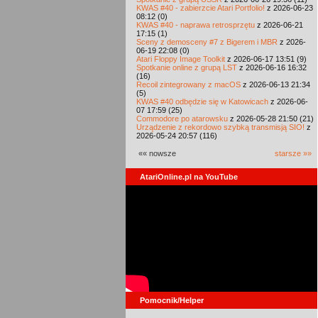
KWAS #40 - zabierzcie Atari Portfolio!
z 2026-06-23
08:12 (0)
KWAS #40 - naprawa retrosprzętu
z 2026-06-21
17:15 (1)
Sceny z demosceny #7 z Bigerem i MBR
z 2026-
06-19 22:08 (0)
Atari Floppy Image Toolkit
z 2026-06-17 13:51 (9)
Spotkanie online z grupą LST
z 2026-06-16 16:32
(16)
Recoil zintegrowany z macOS
z 2026-06-13 21:34
(5)
KWAS #40 odbędzie się w Katowicach
z 2026-06-
07 17:59 (25)
Commodore po atarowsku
z 2026-05-28 21:50 (21)
Urządzenie z rekordowo szybką transmisją SIO!
z
2026-05-24 20:57 (116)
«« nowsze
starsze »»
AtariOnline.pl na YouTube
Pomocnik/Helper