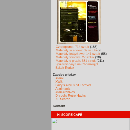
Czasopisma: 714 sztuk
(185)
Materiały scenowe: 32 sztuki
(9)
Materiały książkowe: 141 sztuk
(55)
Materiały firmowe: 27 sztuk
(20)
Materiały o grach: 351 sztuk
(211)
Spiżarnia Voya na Chomikuj.pl
Bajtek Redux
Zasoby wiedzy
Atariki
XWiki
Gury's Atari 8-bit Forever
Atarimania
Atari Archives
Drygol's Retro Hacks
XL Search
Kontakt
HI SCORE CAFÉ