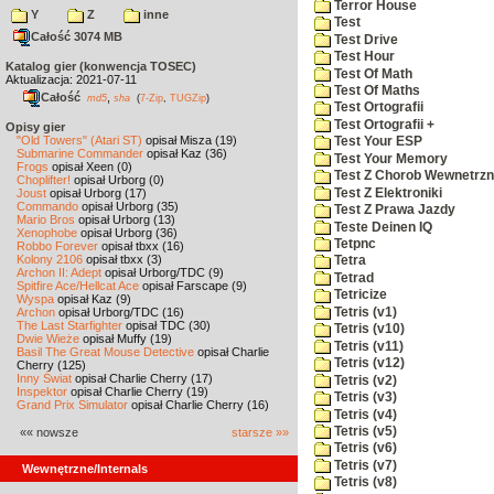
Terror House
Y
Z
inne
Test
Całość 3074 MB
Test Drive
Test Hour
Katalog gier (konwencja TOSEC)
Test Of Math
Aktualizacja: 2021-07-11
Test Of Maths
Całość
,
md5
sha
(
7-Zip
,
TUGZip
)
Test Ortografii
Test Ortografii +
Opisy gier
"Old Towers" (Atari ST)
opisał Misza (19)
Test Your ESP
Submarine Commander
opisał Kaz (36)
Test Your Memory
Frogs
opisał Xeen (0)
Test Z Chorob Wewnetrz
Choplifter!
opisał Urborg (0)
Test Z Elektroniki
Joust
opisał Urborg (17)
Commando
opisał Urborg (35)
Test Z Prawa Jazdy
Mario Bros
opisał Urborg (13)
Teste Deinen IQ
Xenophobe
opisał Urborg (36)
Tetpnc
Robbo Forever
opisał tbxx (16)
Kolony 2106
opisał tbxx (3)
Tetra
Archon II: Adept
opisał Urborg/TDC (9)
Tetrad
Spitfire Ace/Hellcat Ace
opisał Farscape (9)
Tetricize
Wyspa
opisał Kaz (9)
Tetris (v1)
Archon
opisał Urborg/TDC (16)
The Last Starfighter
opisał TDC (30)
Tetris (v10)
Dwie Wieże
opisał Muffy (19)
Tetris (v11)
Basil The Great Mouse Detective
opisał Charlie
Tetris (v12)
Cherry (125)
Inny Świat
opisał Charlie Cherry (17)
Tetris (v2)
Inspektor
opisał Charlie Cherry (19)
Tetris (v3)
Grand Prix Simulator
opisał Charlie Cherry (16)
Tetris (v4)
Tetris (v5)
«« nowsze
starsze »»
Tetris (v6)
Tetris (v7)
Wewnętrzne/Internals
Tetris (v8)