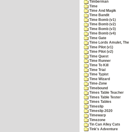
Timberman
Time
Time And Magik
Time Bandit
Time Bomb (v1)
Time Bomb (v2)
Time Bomb (v3)
Time Bomb (v4)
Time Gate
Time Lords Amulet, The
Time Pilot (v1)
Time Pilot (v2)
Time Quest
Time Runner
Time To Kill
Time Trial
Time Typist
Time Wizard
Time-Zone
Timebound
Times Table Teacher
Times Table Tester
Times Tables
Timeslip
Timeslip 2020
Timewarp
Timezone
Tin Can Alley Cats
Tink's Adventure