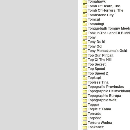
Tomahawk
Tomb Of Death, The
Tomb Of Horrors, The
Tombstone City
Tomcat
Tommingi
Tonguebath Tommy Meets 
Tonk In The Land Of Budd
Tony
Tony Do It!
Tony Go!
Tony Montezuma's Gold
Top Gun Pinball
Top Of The Hill
Top Secret
Top Speed
Top Speed 2
Topkapi
Topless Tina
Topografie Provincies
Topographie Deutschland
Topographie Europa
Topographie Welt
Topper
Toque Y Fama
Tornado
Torpedo
Tortura Wodna
Toskanec