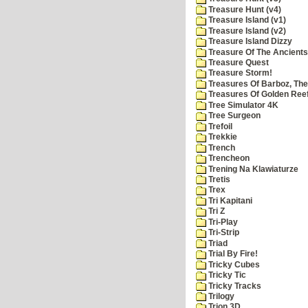
Treasure Hunt (v4)
Treasure Island (v1)
Treasure Island (v2)
Treasure Island Dizzy
Treasure Of The Ancients
Treasure Quest
Treasure Storm!
Treasures Of Barboz, The
Treasures Of Golden Reef
Tree Simulator 4K
Tree Surgeon
Trefoil
Trekkie
Trench
Trencheon
Trening Na Klawiaturze
Tretis
Trex
Tri Kapitani
Tri Z
Tri-Play
Tri-Strip
Triad
Trial By Fire!
Tricky Cubes
Tricky Tic
Tricky Tracks
Trilogy
Trion 3D