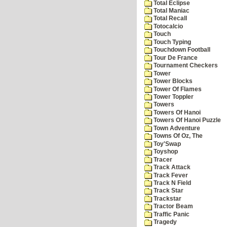
Total Eclipse
Total Maniac
Total Recall
Totocalcio
Touch
Touch Typing
Touchdown Football
Tour De France
Tournament Checkers
Tower
Tower Blocks
Tower Of Flames
Tower Toppler
Towers
Towers Of Hanoi
Towers Of Hanoi Puzzle
Town Adventure
Towns Of Oz, The
Toy'Swap
Toyshop
Tracer
Track Attack
Track Fever
Track N Field
Track Star
Trackstar
Tractor Beam
Traffic Panic
Tragedy