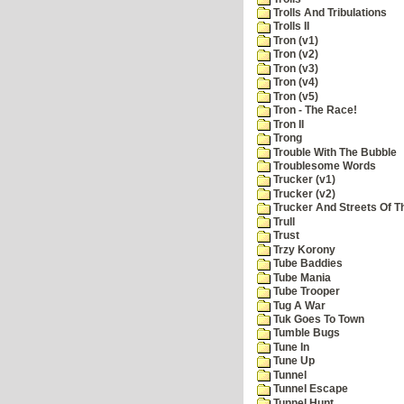
Trolls And Tribulations
Trolls II
Tron (v1)
Tron (v2)
Tron (v3)
Tron (v4)
Tron (v5)
Tron - The Race!
Tron II
Trong
Trouble With The Bubble
Troublesome Words
Trucker (v1)
Trucker (v2)
Trucker And Streets Of T
Trull
Trust
Trzy Korony
Tube Baddies
Tube Mania
Tube Trooper
Tug A War
Tuk Goes To Town
Tumble Bugs
Tune In
Tune Up
Tunnel
Tunnel Escape
Tunnel Hunt