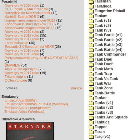
Talisman
Poradniki
Nowe gry w 2026 roku
(1)
Talladega
SFX-Engine w MAD Pascalu
(3)
Tangerine Pinball
Narzędzie do tworzenia scrolli
(12)
Tanium
Kartridż Sparta DOS X
(6)
Usprawnienia magnetofonu XC12
(12)
Tank (v1)
Konserwacja stacji dysków 1050
(19)
Tank (v2)
Konserwacja magnetofonu XC12
(15)
Tank (v3)
Nowe gry w 2020 roku
(2)
Tank Battle (v1)
Nowe gry w 2019 roku
(35)
Nowe gry w 2017 roku
(3)
Tank Battle (v2)
Larek pokazuje
(40)
Tank Battle (v3)
Emulacja ZX Spectrum na VBXE
(26)
Tank Battle (v4)
Nowe gry w 2016 roku
(7)
Nowe gry w 2015 roku
(4)
Tank Commander
Partycjonowanie karty SIDE (APT/FAT16/FAT32)
Tank Duel
(1)
Tank Duel!
BMPVIEW
(34)
Tank Math
Atari ST dla opornych
(75)
Nowe gry w 2014 roku
(19)
Tank Trap
Tritone engine
(11)
Tank Vs Tank
QChan Engine
(6)
Tank War
nowsze
starsze
Tank Zone
Tank-Battle
Emulatory
Tanker
Emulator Atari800Win
Tanks (v1)
Emulator Atari800Win PLus 4.0 (Windows)
Tanks (v2)
Emulator Atari++ (multiplatform)
Emulator Altirra (Windows)
Tanks (v3)
Tanks And Squads
Biblioteka Atarowca
Tanktics
Tapper
Taran
Targ (v1)