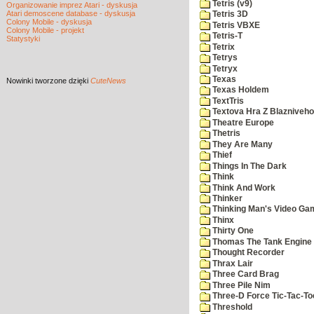
Tetris (v9)
Organizowanie imprez Atari - dyskusja
Atari demoscene database - dyskusja
Tetris 3D
Colony Mobile - dyskusja
Tetris VBXE
Colony Mobile - projekt
Tetris-T
Statystyki
Tetrix
Tetrys
Tetryx
Texas
Nowinki
tworzone dzięki
CuteNews
Texas Holdem
TextTris
Textova Hra Z Blazniveh
Theatre Europe
Thetris
They Are Many
Thief
Things In The Dark
Think
Think And Work
Thinker
Thinking Man's Video Ga
Thinx
Thirty One
Thomas The Tank Engine
Thought Recorder
Thrax Lair
Three Card Brag
Three Pile Nim
Three-D Force Tic-Tac-To
Threshold