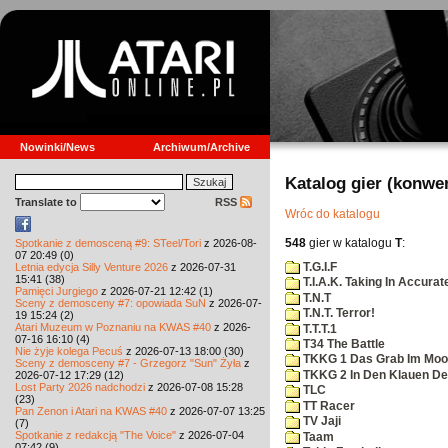
Nowinki/News
Archiwum/Archive
Katalog gier (konwe
Translate to
RSS
Wróc do katalogu
548
gier w katalogu
T
:
Spotkanie z demosceną #9: STeel/Tori
z 2026-08-
07 20:49 (0)
T.G.I.F
Letnia edycja Silly Venture 2026
z 2026-07-31
15:41 (38)
T.I.A.K. Taking In Accura
Pamięci Jurgiego
z 2026-07-21 12:42 (1)
T.N.T
Sceny z demosceny #7: opowiada SuN
z 2026-07-
T.N.T. Terror!
19 15:24 (2)
Atari Muzeum w Poznaniu na KWAS #40
z 2026-
T.T.T.1
07-16 16:10 (4)
T34 The Battle
Nie żyje kolega Pecuś
z 2026-07-13 18:00 (30)
TKKG 1 Das Grab Im Moo
Sceny z demosceny #7 - Grzegorz "Sun" Żyła
z
TKKG 2 In Den Klauen De
2026-07-12 17:29 (12)
Lost Party 2026 nadchodzi
z 2026-07-08 15:28
TLC
(23)
TT Racer
Pan Zenon i Atari na KWAS #40
z 2026-07-07 13:25
TV Jaji
(7)
Spotkanie z redakcją "The Voice"
z 2026-07-04
Taam
07:42 (9)