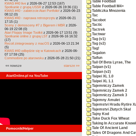
Table Football
KWAS #40 live
z 2026-06-27 12:53 (167)
Table Football M4+
Spotkanie z grupą USSR
z 2026-06-26 19:36 (11)
KWAS #40 - zabierzcie Atari Portfolio!
z 2026-06-23
Tabliczka Mnozenia
08:12 (0)
Tac
KWAS #40 - naprawa retrosprzętu
z 2026-06-21
Tacobot
17:15 (1)
Tactic
Sceny z demosceny #7 z Bigerem i MBR
z 2026-
06-19 22:08 (0)
Tactrek
Atari Floppy Image Toolkit
z 2026-06-17 13:51 (9)
Tactwar
Spotkanie online z grupą LST
z 2026-06-16 16:32
Tag (v1)
(17)
Recoil zintegrowany z macOS
z 2026-06-13 21:34
Tag (v2)
(5)
Tag!
KWAS #40 odbędzie się w Katowicach
z 2026-06-
Tagalon
07 17:59 (25)
Taifun
Commodore po atarowsku
z 2026-05-28 21:50 (21)
Tail Of Beta Lyrae, The
«« nowsze
starsze »»
Taipan (v1)
Taipan (v2)
AtariOnline.pl na YouTube
Taipei XL 1.0
Taipei XL 1.1
Tajemniczy Zamek
Tajemniczy Zamek 2
Tajemniczy Zamek 3
Tajemny Amulet
Tajemstvi Hradu Rytire X
Tajemstvi Zlutych Skal
Tajny Kod
Take Duck Fox Wheat
Taking In Accurate Know
Tale Of Ancient Land
Pomocnik/Helper
Tales Of Dragons And C