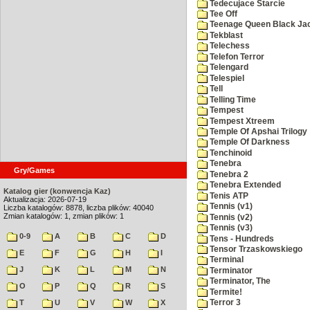
Tedecujace Starcie
Tee Off
Teenage Queen Black Ja
Tekblast
Telechess
Telefon Terror
Telengard
Telespiel
Tell
Telling Time
Tempest
Tempest Xtreem
Temple Of Apshai Trilogy
Temple Of Darkness
Tenchinoid
Tenebra
Gry/Games
Tenebra 2
Tenebra Extended
Katalog gier (konwencja Kaz)
Tenis ATP
Aktualizacja: 2026-07-19
Tennis (v1)
Liczba katalogów: 8878, liczba plików: 40040
Zmian katalogów: 1, zmian plików: 1
Tennis (v2)
Tennis (v3)
0-9
A
B
C
D
Tens - Hundreds
Tensor Trzaskowskiego
E
F
G
H
I
Terminal
J
K
L
M
N
Terminator
Terminator, The
O
P
Q
R
S
Termite!
T
U
V
W
X
Terror 3