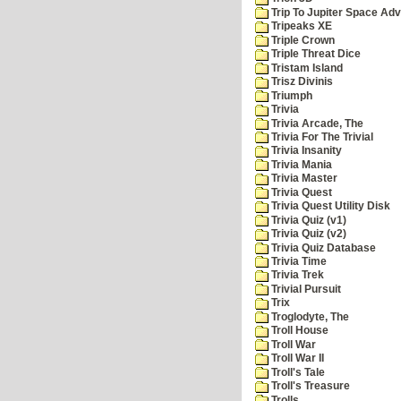
Trip To Jupiter Space Ad
Tripeaks XE
Triple Crown
Triple Threat Dice
Tristam Island
Trisz Divinis
Triumph
Trivia
Trivia Arcade, The
Trivia For The Trivial
Trivia Insanity
Trivia Mania
Trivia Master
Trivia Quest
Trivia Quest Utility Disk
Trivia Quiz (v1)
Trivia Quiz (v2)
Trivia Quiz Database
Trivia Time
Trivia Trek
Trivial Pursuit
Trix
Troglodyte, The
Troll House
Troll War
Troll War II
Troll's Tale
Troll's Treasure
Trolls