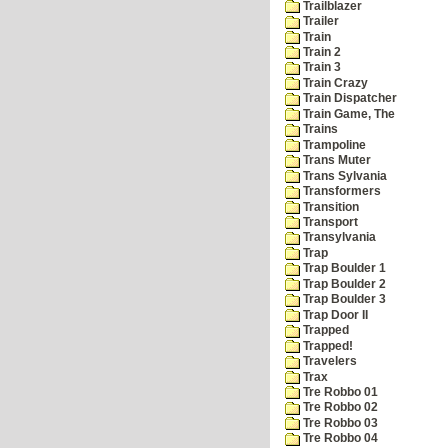
Trailblazer
Trailer
Train
Train 2
Train 3
Train Crazy
Train Dispatcher
Train Game, The
Trains
Trampoline
Trans Muter
Trans Sylvania
Transformers
Transition
Transport
Transylvania
Trap
Trap Boulder 1
Trap Boulder 2
Trap Boulder 3
Trap Door II
Trapped
Trapped!
Travelers
Trax
Tre Robbo 01
Tre Robbo 02
Tre Robbo 03
Tre Robbo 04