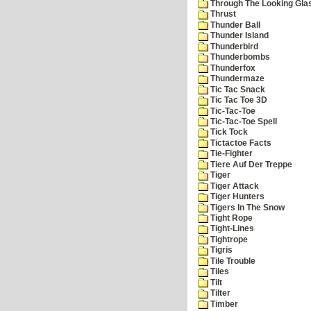
Through The Looking Gla
Thrust
Thunder Ball
Thunder Island
Thunderbird
Thunderbombs
Thunderfox
Thundermaze
Tic Tac Snack
Tic Tac Toe 3D
Tic-Tac-Toe
Tic-Tac-Toe Spell
Tick Tock
Tictactoe Facts
Tie-Fighter
Tiere Auf Der Treppe
Tiger
Tiger Attack
Tiger Hunters
Tigers In The Snow
Tight Rope
Tight-Lines
Tightrope
Tigris
Tile Trouble
Tiles
Tilt
Tilter
Timber