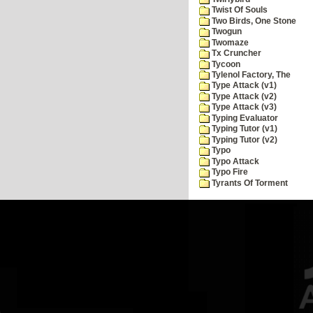
Twist Of Souls
Two Birds, One Stone
Twogun
Twomaze
Tx Cruncher
Tycoon
Tylenol Factory, The
Type Attack (v1)
Type Attack (v2)
Type Attack (v3)
Typing Evaluator
Typing Tutor (v1)
Typing Tutor (v2)
Typo
Typo Attack
Typo Fire
Tyrants Of Torment