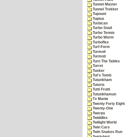
Tunnel Master
Tunnel Trekker
Tupouni
Tuptus
Turbican
Turbo Snail
Turbo Tennis
Turbo Worm
Turboflex
Turf-Form
Turmoil
Turmoti
Turn The Tables
Turret
Tusker
Tut's Tomb
Tutankham
Tutoris
Tutti Frutti
Tutunkhamun
Tv Manie
Twenty Forty Eight
Twenty-One
Twerps
Twiddles
Twilight World
Twin Cars
Twin Snakes Run
Twirlybird