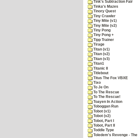
Tink's Subtraction Fair
Tinka's Mazes
Tinory Quest
Tiny Crawler
Tiny Mite (v1)
Tiny Mite (v2)
Tiny Pong
Tiny Pong +
Tipp Trainer
Tirage
Titan (v1)
Titan (v2)
Titan (v3)
Titan1
Titanic II
Titlebout
Titus The Fox VBXE
Tixo
To Je On
To The Rescue
To The Rescue!
Toayen In Action
Toboggan Run
Tobot (v1)
Tobot (v2)
Tobot, Part I
Tobot, Part II
Toddle Type
Toledem's Revenge - The R