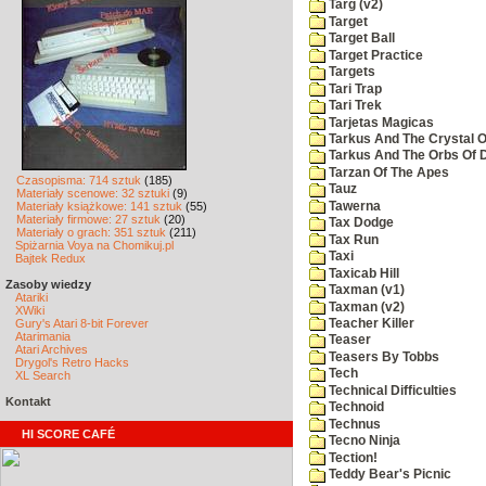
Targ (v2)
Target
Target Ball
Target Practice
Targets
Tari Trap
Tari Trek
Tarjetas Magicas
Tarkus And The Crystal O
Tarkus And The Orbs Of
Tarzan Of The Apes
Czasopisma: 714 sztuk
(185)
Tauz
Materiały scenowe: 32 sztuki
(9)
Tawerna
Materiały książkowe: 141 sztuk
(55)
Materiały firmowe: 27 sztuk
(20)
Tax Dodge
Materiały o grach: 351 sztuk
(211)
Tax Run
Spiżarnia Voya na Chomikuj.pl
Taxi
Bajtek Redux
Taxicab Hill
Zasoby wiedzy
Taxman (v1)
Atariki
Taxman (v2)
XWiki
Gury's Atari 8-bit Forever
Teacher Killer
Atarimania
Teaser
Atari Archives
Teasers By Tobbs
Drygol's Retro Hacks
Tech
XL Search
Technical Difficulties
Kontakt
Technoid
Technus
HI SCORE CAFÉ
Tecno Ninja
Tection!
Teddy Bear's Picnic