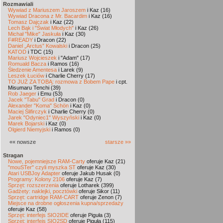
Rozmawiali
Wywiad z Mariuszem Jaroszem
i Kaz (16)
Wywiad Dracona z Mr. Bacardim
i Kaz (16)
Tomasz Dajczak
i Kaz (22)
Lech Bąk i "Świat Młodych"
i Kaz (26)
Michał "Mike" Jaskuła
i Kaz (30)
F#READY
i Dracon (22)
Daniel „Arctus” Kowalski
i Dracon (25)
KATOD
i TDC (15)
Mariusz Wojcieszek
i "Adam" (17)
Romuald Bacza
i Ramos (16)
Śledzenie Amentesa
i Larek (9)
Leszek Łuciów
i Charlie Cherry (17)
TO JUŻ ZA TOBĄ: rozmowa z Bobem Pape
i cpt.
Misumaru Tenchi (39)
Rob Jaeger
i Emu (53)
Jacek "Tabu" Grad
i Dracon (0)
Alexander "Koma" Schön
i Kaz (0)
Maciej Ślifirczyk
i Charlie Cherry (0)
Jarek "Odyniec1" Wyszyński
i Kaz (0)
Marek Bojarski
i Kaz (0)
Olgierd Niemyjski
i Ramos (0)
«« nowsze
starsze »»
Stragan
Nowe, pojemniejsze RAM-Carty
oferuje Kaz (21)
"mouSTer" czyli myszka ST
oferuje Kaz (30)
Atari USBJoy Adapter
oferuje Jakub Husak (0)
Programy: Kolony 2106
oferuje Kaz (7)
Sprzęt: rozszerzenia
oferuje Lotharek (399)
Gadżety: naklejki, pocztówki
oferuje Sikor (11)
Sprzęt: cartridge RAM-CART
oferuje Zenon (7)
Miejsce na drobne ogłoszenia kupna/sprzedaży
oferuje Kaz (58)
Sprzęt: interfejs SIO2IDE
oferuje Piguła (3)
Sprzęt: interfejs SIO2SD
oferuje Piguła (115)