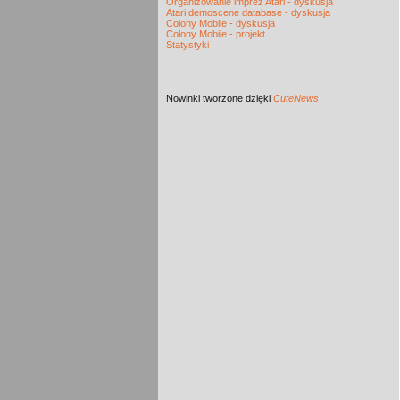
Organizowanie imprez Atari - dyskusja
Atari demoscene database - dyskusja
Colony Mobile - dyskusja
Colony Mobile - projekt
Statystyki
Nowinki
tworzone dzięki
CuteNews