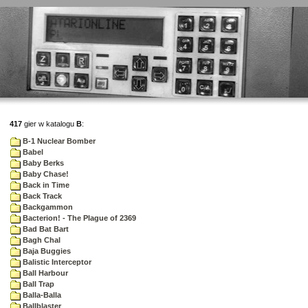
417
gier w katalogu
B
:
B-1 Nuclear Bomber
Babel
Baby Berks
Baby Chase!
Back in Time
Back Track
Backgammon
Bacterion! - The Plague of 2369
Bad Bat Bart
Bagh Chal
Baja Buggies
Balistic Interceptor
Ball Harbour
Ball Trap
Balla-Balla
Ballblaster