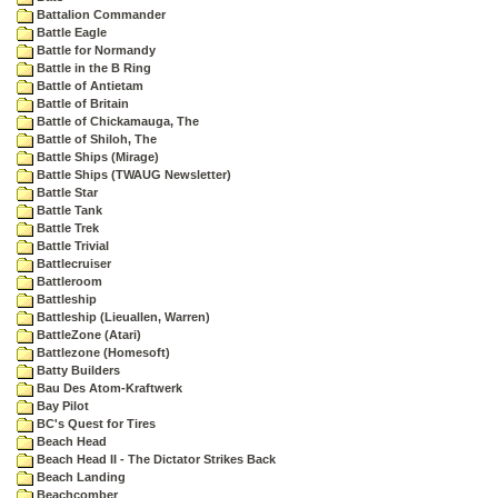
Battalion Commander
Battle Eagle
Battle for Normandy
Battle in the B Ring
Battle of Antietam
Battle of Britain
Battle of Chickamauga, The
Battle of Shiloh, The
Battle Ships (Mirage)
Battle Ships (TWAUG Newsletter)
Battle Star
Battle Tank
Battle Trek
Battle Trivial
Battlecruiser
Battleroom
Battleship
Battleship (Lieuallen, Warren)
BattleZone (Atari)
Battlezone (Homesoft)
Batty Builders
Bau Des Atom-Kraftwerk
Bay Pilot
BC's Quest for Tires
Beach Head
Beach Head II - The Dictator Strikes Back
Beach Landing
Beachcomber