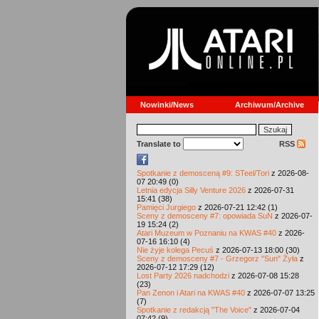
Nowinki/News
Archiwum/Archive
Translate to
RSS
Spotkanie z demosceną #9: STeel/Tori
z 2026-08-
07 20:49 (0)
Letnia edycja Silly Venture 2026
z 2026-07-31
15:41 (38)
Pamięci Jurgiego
z 2026-07-21 12:42 (1)
Sceny z demosceny #7: opowiada SuN
z 2026-07-
19 15:24 (2)
Atari Muzeum w Poznaniu na KWAS #40
z 2026-
07-16 16:10 (4)
Nie żyje kolega Pecuś
z 2026-07-13 18:00 (30)
Sceny z demosceny #7 - Grzegorz "Sun" Żyła
z
2026-07-12 17:29 (12)
Lost Party 2026 nadchodzi
z 2026-07-08 15:28
(23)
Pan Zenon i Atari na KWAS #40
z 2026-07-07 13:25
(7)
Spotkanie z redakcją "The Voice"
z 2026-07-04
07:42 (9)