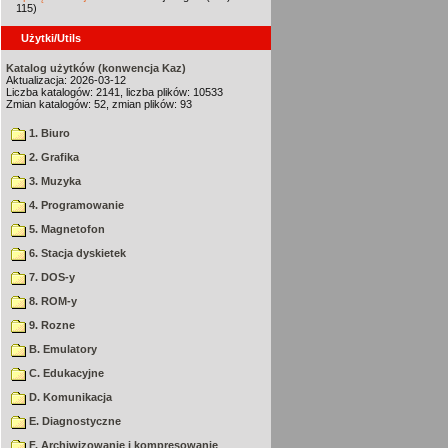
115)
Użytki/Utils
Katalog użytków (konwencja Kaz)
Aktualizacja: 2026-03-12
Liczba katalogów: 2141, liczba plików: 10533
Zmian katalogów: 52, zmian plików: 93
1. Biuro
2. Grafika
3. Muzyka
4. Programowanie
5. Magnetofon
6. Stacja dyskietek
7. DOS-y
8. ROM-y
9. Rozne
B. Emulatory
C. Edukacyjne
D. Komunikacja
E. Diagnostyczne
F. Archiwizowanie i kompresowanie