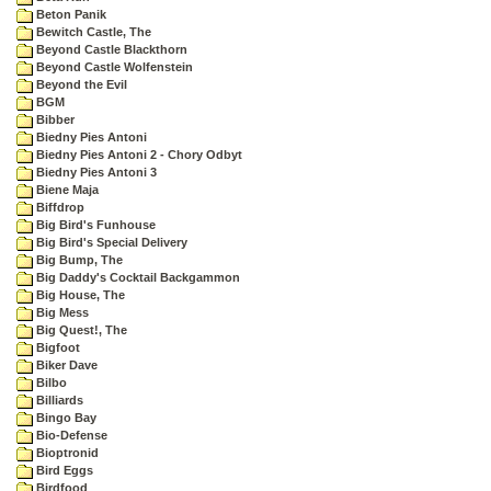
Beton Panik
Bewitch Castle, The
Beyond Castle Blackthorn
Beyond Castle Wolfenstein
Beyond the Evil
BGM
Bibber
Biedny Pies Antoni
Biedny Pies Antoni 2 - Chory Odbyt
Biedny Pies Antoni 3
Biene Maja
Biffdrop
Big Bird's Funhouse
Big Bird's Special Delivery
Big Bump, The
Big Daddy's Cocktail Backgammon
Big House, The
Big Mess
Big Quest!, The
Bigfoot
Biker Dave
Bilbo
Billiards
Bingo Bay
Bio-Defense
Bioptronid
Bird Eggs
Birdfood