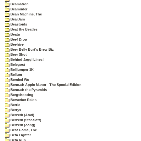
Beamatron
Beamrider
Bean Machine, The
BearJam
Beastoids
Beat the Beatles
Beata
Beef Drop
Beehive
Beer Belly Burt's Brew Biz
Beer Shot
Behind Jaggi Lines!
Belegost
Belljumper 1K
Bellum
Bembel Wo
Beneath Apple Manor - The Special Edition
Beneath the Pyramids
Bergshooting
Berserker Raids
Bertie
Bertyx
Berzerk (Atari)
Berzerk (Star-Soft)
Berzerk (Zong)
Best Game, The
Beta Fighter
Beta Run