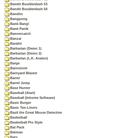
Bandit Boulderdash 53
Bandit Boulderdash 54
Bandits
Bangpong
Bank Bang!
Bank Panik
Bannercatch
Banzai
Barahir
Barbarian (Demo 1)
Barbarian (Demo 2)
Barbarian (L.K. Avalon)
Barge
Barnstorm
Barnyard Blaster
Barrel
Barrel Jump
Base Hunter
Baseball (Atari)
Baseball (Inhome Software)
Basic Burger
Basic Ten-Liners
Basil the Great Mouse Detective
Basketball
Basketball Pro Style
Bat Pack
Batman
Bats