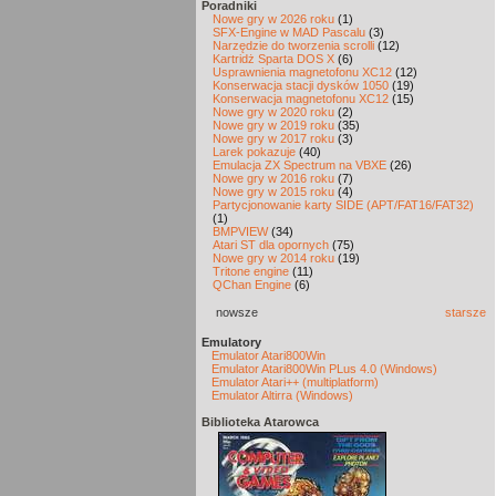
Poradniki
Nowe gry w 2026 roku
(1)
SFX-Engine w MAD Pascalu
(3)
Narzędzie do tworzenia scrolli
(12)
Kartridż Sparta DOS X
(6)
Usprawnienia magnetofonu XC12
(12)
Konserwacja stacji dysków 1050
(19)
Konserwacja magnetofonu XC12
(15)
Nowe gry w 2020 roku
(2)
Nowe gry w 2019 roku
(35)
Nowe gry w 2017 roku
(3)
Larek pokazuje
(40)
Emulacja ZX Spectrum na VBXE
(26)
Nowe gry w 2016 roku
(7)
Nowe gry w 2015 roku
(4)
Partycjonowanie karty SIDE (APT/FAT16/FAT32)
(1)
BMPVIEW
(34)
Atari ST dla opornych
(75)
Nowe gry w 2014 roku
(19)
Tritone engine
(11)
QChan Engine
(6)
nowsze
starsze
Emulatory
Emulator Atari800Win
Emulator Atari800Win PLus 4.0 (Windows)
Emulator Atari++ (multiplatform)
Emulator Altirra (Windows)
Biblioteka Atarowca