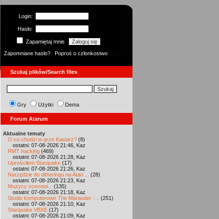
Login:
Hasło:
Zapamiętaj mnie
Zapomniane hasło?
Poproś o członkostwo
Szukaj plików/Search files
Gry
Użytki
Dema
Forum Atarum
Aktualne tematy
O co chodzi w grze Kasiarz?
(8)
ostatni: 07-08-2026 21:46, Kaz
RMT hacking
(469)
ostatni: 07-08-2026 21:28, Kaz
Uprościłem Starquake
(17)
ostatni: 07-08-2026 21:26, Kaz
Narzędzie do ditheringu na Atari ...
(28)
ostatni: 07-08-2026 21:23, Kaz
Muzycy scenowi...
(135)
ostatni: 07-08-2026 21:18, Kaz
Studio komputerowe The Marauder -...
(251)
ostatni: 07-08-2026 21:10, Kaz
Starquake VBXE
(17)
ostatni: 07-08-2026 21:09, Kaz