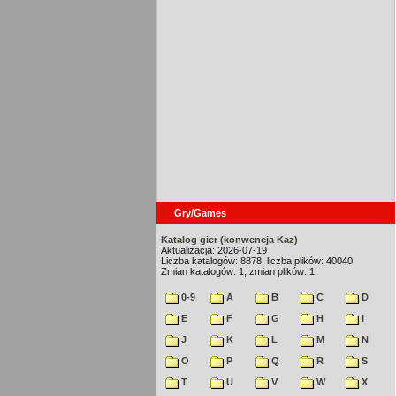
Gry/Games
Katalog gier (konwencja Kaz)
Aktualizacja: 2026-07-19
Liczba katalogów: 8878, liczba plików: 40040
Zmian katalogów: 1, zmian plików: 1
0-9
A
B
C
D
E
F
G
H
I
J
K
L
M
N
O
P
Q
R
S
T
U
V
W
X