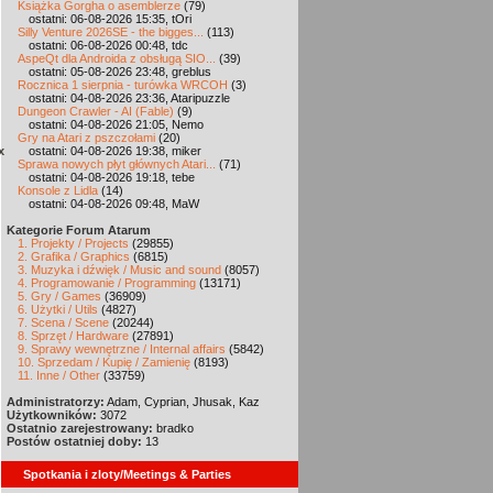
Książka Gorgha o asemblerze
(79)
ostatni: 06-08-2026 15:35, tOri
Silly Venture 2026SE - the bigges...
(113)
ostatni: 06-08-2026 00:48, tdc
AspeQt dla Androida z obsługą SIO...
(39)
ostatni: 05-08-2026 23:48, greblus
Rocznica 1 sierpnia - turówka WRCOH
(3)
ostatni: 04-08-2026 23:36, Ataripuzzle
Dungeon Crawler - AI (Fable)
(9)
ostatni: 04-08-2026 21:05, Nemo
Gry na Atari z pszczołami
(20)
x
ostatni: 04-08-2026 19:38, miker
Sprawa nowych płyt głównych Atari...
(71)
ostatni: 04-08-2026 19:18, tebe
Konsole z Lidla
(14)
ostatni: 04-08-2026 09:48, MaW
Kategorie Forum Atarum
1. Projekty / Projects
(29855)
2. Grafika / Graphics
(6815)
3. Muzyka i dźwięk / Music and sound
(8057)
4. Programowanie / Programming
(13171)
5. Gry / Games
(36909)
6. Użytki / Utils
(4827)
7. Scena / Scene
(20244)
8. Sprzęt / Hardware
(27891)
9. Sprawy wewnętrzne / Internal affairs
(5842)
10. Sprzedam / Kupię / Zamienię
(8193)
11. Inne / Other
(33759)
Administratorzy:
Adam, Cyprian, Jhusak, Kaz
Użytkowników:
3072
Ostatnio zarejestrowany:
bradko
Postów ostatniej doby:
13
Spotkania i zloty/Meetings & Parties