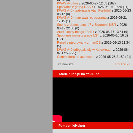
KWAS #40 live
z 2026-06-27 12:53 (167)
Spotkanie z grupą USSR
z 2026-06-26 19:36 (11)
KWAS #40 - zabierzcie Atari Portfolio!
z 2026-06-23
08:12 (0)
KWAS #40 - naprawa retrosprzętu
z 2026-06-21
17:15 (1)
Sceny z demosceny #7 z Bigerem i MBR
z 2026-
06-19 22:08 (0)
Atari Floppy Image Toolkit
z 2026-06-17 13:51 (9)
Spotkanie online z grupą LST
z 2026-06-16 16:32
(17)
Recoil zintegrowany z macOS
z 2026-06-13 21:34
(5)
KWAS #40 odbędzie się w Katowicach
z 2026-06-
07 17:59 (25)
Commodore po atarowsku
z 2026-05-28 21:50 (21)
«« nowsze
starsze »»
AtariOnline.pl na YouTube
Pomocnik/Helper