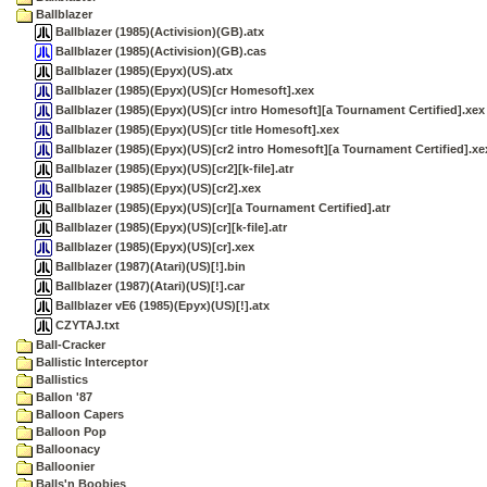
Ballblazer
Ballblazer (1985)(Activision)(GB).atx
Ballblazer (1985)(Activision)(GB).cas
Ballblazer (1985)(Epyx)(US).atx
Ballblazer (1985)(Epyx)(US)[cr Homesoft].xex
Ballblazer (1985)(Epyx)(US)[cr intro Homesoft][a Tournament Certified].xex
Ballblazer (1985)(Epyx)(US)[cr title Homesoft].xex
Ballblazer (1985)(Epyx)(US)[cr2 intro Homesoft][a Tournament Certified].xe
Ballblazer (1985)(Epyx)(US)[cr2][k-file].atr
Ballblazer (1985)(Epyx)(US)[cr2].xex
Ballblazer (1985)(Epyx)(US)[cr][a Tournament Certified].atr
Ballblazer (1985)(Epyx)(US)[cr][k-file].atr
Ballblazer (1985)(Epyx)(US)[cr].xex
Ballblazer (1987)(Atari)(US)[!].bin
Ballblazer (1987)(Atari)(US)[!].car
Ballblazer vE6 (1985)(Epyx)(US)[!].atx
CZYTAJ.txt
Ball-Cracker
Ballistic Interceptor
Ballistics
Ballon '87
Balloon Capers
Balloon Pop
Balloonacy
Balloonier
Balls'n Boobies