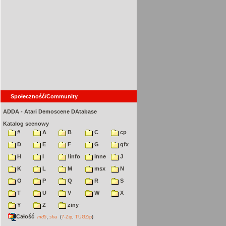
Społeczność/Community
ADDA - Atari Demoscene DAtabase
Katalog scenowy
#
A
B
C
cp
D
E
F
G
gfx
H
I
!info
inne
J
K
L
M
msx
N
O
P
Q
R
S
T
U
V
W
X
Y
Z
ziny
Całość
,
md5
sha
(
7-Zip
,
TUGZip
)