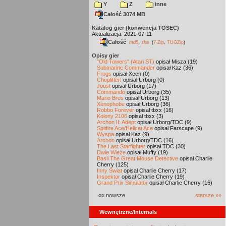
Y
Z
inne
Całość 3074 MB
Katalog gier (konwencja TOSEC)
Aktualizacja: 2021-07-11
Całość
,
md5
sha
(
7-Zip
,
TUGZip
)
Opisy gier
"Old Towers" (Atari ST)
opisał Misza (19)
Submarine Commander
opisał Kaz (36)
Frogs
opisał Xeen (0)
Choplifter!
opisał Urborg (0)
Joust
opisał Urborg (17)
Commando
opisał Urborg (35)
Mario Bros
opisał Urborg (13)
Xenophobe
opisał Urborg (36)
Robbo Forever
opisał tbxx (16)
Kolony 2106
opisał tbxx (3)
Archon II: Adept
opisał Urborg/TDC (9)
Spitfire Ace/Hellcat Ace
opisał Farscape (9)
Wyspa
opisał Kaz (9)
Archon
opisał Urborg/TDC (16)
The Last Starfighter
opisał TDC (30)
Dwie Wieże
opisał Muffy (19)
Basil The Great Mouse Detective
opisał Charlie
Cherry (125)
Inny Świat
opisał Charlie Cherry (17)
Inspektor
opisał Charlie Cherry (19)
Grand Prix Simulator
opisał Charlie Cherry (16)
«« nowsze
starsze »»
Wewnętrzne/Internals