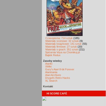
Czasopisma: 714 sztuk
(185)
Materiały scenowe: 32 sztuki
(9)
Materiały książkowe: 141 sztuk
(55)
Materiały firmowe: 27 sztuk
(20)
Materiały o grach: 351 sztuk
(211)
Spiżarnia Voya na Chomikuj.pl
Bajtek Redux
Zasoby wiedzy
Atariki
XWiki
Gury's Atari 8-bit Forever
Atarimania
Atari Archives
Drygol's Retro Hacks
XL Search
Kontakt
HI SCORE CAFÉ