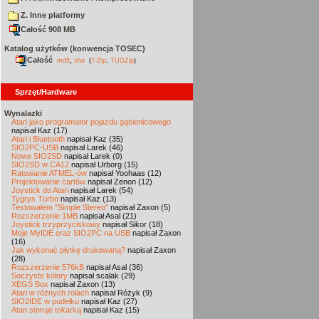
Z. Inne platformy
Całość 908 MB
Katalog użytków (konwencja TOSEC)
Całość
,
md5
sha
(
7-Zip
,
TUGZip
)
Sprzęt/Hardware
Wynalazki
Atari jako programator pojazdu gąsienicowego
napisał Kaz (17)
Atari i Bluetooth
napisał Kaz (35)
SIO2PC-USB
napisał Larek (46)
Nowe SIO2SD
napisał Larek (0)
SIO2SD w CA12
napisał Urborg (15)
Ratowanie ATMEL-ów
napisał Yoohaas (12)
Projektowanie cartów
napisał Zenon (12)
Joystick do Atari
napisał Larek (54)
Tygrys Turbo
napisał Kaz (13)
Testowałem "Simple Stereo"
napisał Zaxon (5)
Rozszerzenie 1MB
napisał Asal (21)
Joystick trzyprzyciskowy
napisał Sikor (18)
Moje MyIDE oraz SIO2PC na USB
napisał Zaxon
(16)
Jak wykonać płytkę drukowaną?
napisał Zaxon
(28)
Rozszerzenie 576kB
napisał Asal (36)
Soczyste kolory
napisał scalak (29)
XEGS Box
napisał Zaxon (13)
Atari w różnych rolach
napisał Różyk (9)
SIO2IDE w pudełku
napisał Kaz (27)
Atari steruje tokarką
napisał Kaz (15)