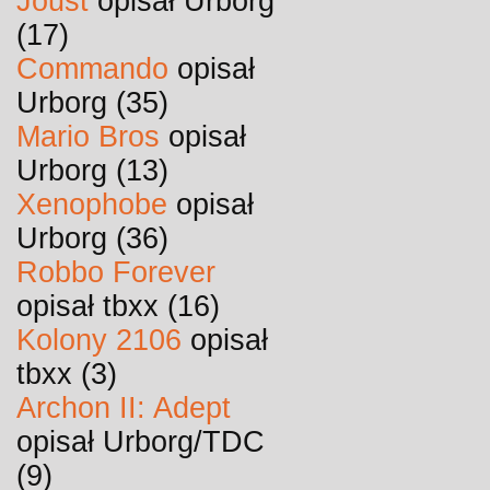
Joust
opisał Urborg
(17)
Commando
opisał
Urborg (35)
Mario Bros
opisał
Urborg (13)
Xenophobe
opisał
Urborg (36)
Robbo Forever
opisał tbxx (16)
Kolony 2106
opisał
tbxx (3)
Archon II: Adept
opisał Urborg/TDC
(9)