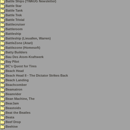
Battle Ships (TWAUG Newsletter)
Battle Star
Battle Tank
Battle Trek
Battle Trivial
Battlecruiser
Battleroom
Battleship
Battleship (Lieuallen, Warren)
BattleZone (Atari)
Battlezone (Homesoft)
Batty Builders
Bau Des Atom-Kraftwerk
Bay Pilot
BC's Quest for Tires
Beach Head
Beach Head II - The Dictator Strikes Back
Beach Landing
Beachcomber
Beamatron
Beamrider
Bean Machine, The
BearJam
Beastoids
Beat the Beatles
Beata
Beef Drop
Beehive