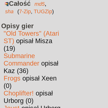
Całość
,
md5
sha
(
7-Zip
,
TUGZip
)
Opisy gier
"Old Towers" (Atari
ST)
opisał Misza
(19)
Submarine
Commander
opisał
Kaz (36)
Frogs
opisał Xeen
(0)
Choplifter!
opisał
Urborg (0)