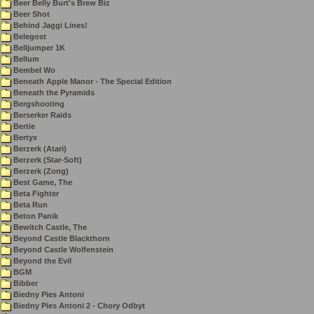
Beer Belly Burt's Brew Biz
Beer Shot
Behind Jaggi Lines!
Belegost
Belljumper 1K
Bellum
Bembel Wo
Beneath Apple Manor - The Special Edition
Beneath the Pyramids
Bergshooting
Berserker Raids
Bertie
Bertyx
Berzerk (Atari)
Berzerk (Star-Soft)
Berzerk (Zong)
Best Game, The
Beta Fighter
Beta Run
Beton Panik
Bewitch Castle, The
Beyond Castle Blackthorn
Beyond Castle Wolfenstein
Beyond the Evil
BGM
Bibber
Biedny Pies Antoni
Biedny Pies Antoni 2 - Chory Odbyt