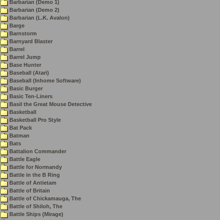
Barbarian (Demo 1)
Barbarian (Demo 2)
Barbarian (L.K. Avalon)
Barge
Barnstorm
Barnyard Blaster
Barrel
Barrel Jump
Base Hunter
Baseball (Atari)
Baseball (Inhome Software)
Basic Burger
Basic Ten-Liners
Basil the Great Mouse Detective
Basketball
Basketball Pro Style
Bat Pack
Batman
Bats
Battalion Commander
Battle Eagle
Battle for Normandy
Battle in the B Ring
Battle of Antietam
Battle of Britain
Battle of Chickamauga, The
Battle of Shiloh, The
Battle Ships (Mirage)