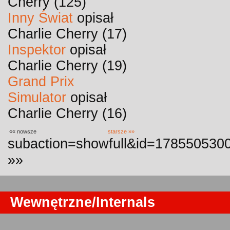
Cherry (125)
Inny Świat
opisał
Charlie Cherry (17)
Inspektor
opisał
Charlie Cherry (19)
Grand Prix
Simulator
opisał
Charlie Cherry (16)
«« nowsze
starsze »»
subaction=showfull&id=1785505300
»»
Wewnętrzne/Internals