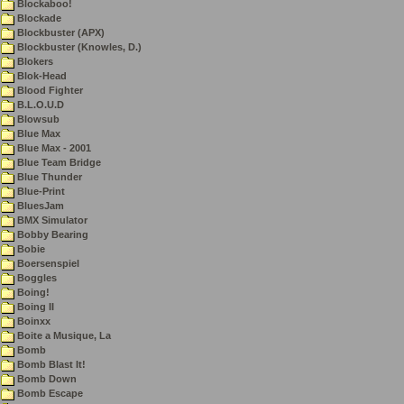
Blockaboo!
Blockade
Blockbuster (APX)
Blockbuster (Knowles, D.)
Blokers
Blok-Head
Blood Fighter
B.L.O.U.D
Blowsub
Blue Max
Blue Max - 2001
Blue Team Bridge
Blue Thunder
Blue-Print
BluesJam
BMX Simulator
Bobby Bearing
Bobie
Boersenspiel
Boggles
Boing!
Boing II
Boinxx
Boite a Musique, La
Bomb
Bomb Blast It!
Bomb Down
Bomb Escape