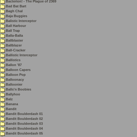
Bacterion! - The Plague of 2369
Bad Bat Bart
Bagh Chal
Baja Buggies
Balistic Interceptor
Ball Harbour
Ball Trap
Balla-Balla
Ballblaster
Ballblazer
Ball-Cracker
Ballistic Interceptor
Ballistics
Ballon '87
Balloon Capers
Balloon Pop
Balloonacy
Balloonier
Balls'n Boobies
Ballyhoo
Balz
Banana
Bandit
Bandit Boulderdash 01
Bandit Boulderdash 02
Bandit Boulderdash 03
Bandit Boulderdash 04
Bandit Boulderdash 05