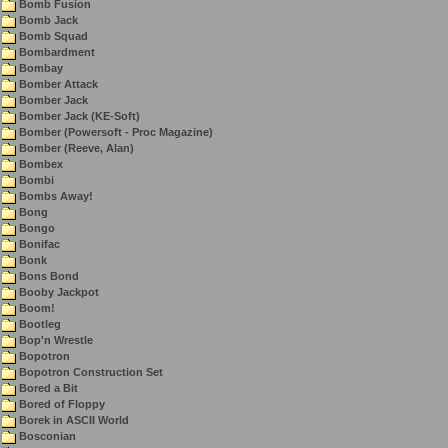
Bomb Fusion
Bomb Jack
Bomb Squad
Bombardment
Bombay
Bomber Attack
Bomber Jack
Bomber Jack (KE-Soft)
Bomber (Powersoft - Proc Magazine)
Bomber (Reeve, Alan)
Bombex
Bombi
Bombs Away!
Bong
Bongo
Bonifac
Bonk
Bons Bond
Booby Jackpot
Boom!
Bootleg
Bop'n Wrestle
Bopotron
Bopotron Construction Set
Bored a Bit
Bored of Floppy
Borek in ASCII World
Bosconian