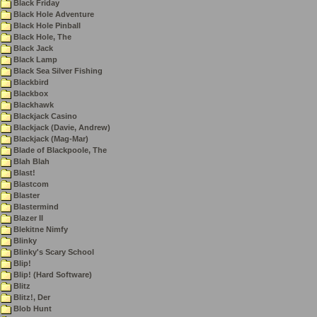
Black Friday
Black Hole Adventure
Black Hole Pinball
Black Hole, The
Black Jack
Black Lamp
Black Sea Silver Fishing
Blackbird
Blackbox
Blackhawk
Blackjack Casino
Blackjack (Davie, Andrew)
Blackjack (Mag-Mar)
Blade of Blackpoole, The
Blah Blah
Blast!
Blastcom
Blaster
Blastermind
Blazer II
Blekitne Nimfy
Blinky
Blinky's Scary School
Blip!
Blip! (Hard Software)
Blitz
Blitz!, Der
Blob Hunt