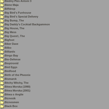
Biedny Pies Antoni 3
Biene Maja
Biffdrop
Big Bird's Funhouse
Big Bird's Special Delivery
Big Bump, The
Big Daddy's Cocktail Backgammon
Big House, The
Big Mess
Big Quest!, The
Bigfoot
Biker Dave
Bilbo
Billiards
Bingo Bay
Bio-Defense
Bioptronid
Bird Eggs
Birdfood
Birth of the Pheonix
Bismarck
Bitchy Witchy, The
Bitwa Morska (1990)
Bitwa Morska (2001)
Bitwa o Anglie
Biznesik
Biznesmen
Black Box