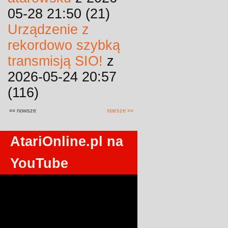
05-28 21:50 (21)
Urządzenie z
rekordowo szybką
transmisją SIO!
z
2026-05-24 20:57
(116)
«« nowsze
starsze »»
AtariOnline.pl na
YouTube