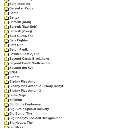
Bergshooting
Berserker Raids
Bertie
Bertyx
Berzerk (Atari)
Berzerk (Star-Soft)
Berzerk (Zong)
Best Game, The
Beta Fighter
Beta Run
Beton Panik
Bewitch Castle, The
Beyond Castle Blackthorn
Beyond Castle Wolfenstein
Beyond the Evil
BGM
Bibber
Biedny Pies Antoni
Biedny Pies Antoni 2 - Chory Odbyt
Biedny Pies Antoni 3
Biene Maja
Biffdrop
Big Bird's Funhouse
Big Bird's Special Delivery
Big Bump, The
Big Daddy's Cocktail Backgammon
Big House, The
Big Mess