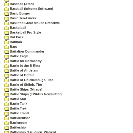
Baseball (Atari)
Baseball (Inhome Software)
Basic Burger
Basic Ten-Liners
Basil the Great Mouse Detective
Basketball
Basketball Pro Style
Bat Pack
Batman
Bats
Battalion Commander
Battle Eagle
Battle for Normandy
Battle in the B Ring
Battle of Antietam
Battle of Britain
Battle of Chickamauga, The
Battle of Shiloh, The
Battle Ships (Mirage)
Battle Ships (TWAUG Newsletter)
Battle Star
Battle Tank
Battle Trek
Battle Trivial
Battlecruiser
Battleroom
Battleship
Battleship (Lieuallen, Warren)