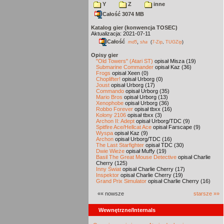
Y
Z
inne
Całość 3074 MB
Katalog gier (konwencja TOSEC)
Aktualizacja: 2021-07-11
Całość
,
md5
sha
(
7-Zip
,
TUGZip
)
Opisy gier
"Old Towers" (Atari ST)
opisał Misza (19)
Submarine Commander
opisał Kaz (36)
Frogs
opisał Xeen (0)
Choplifter!
opisał Urborg (0)
Joust
opisał Urborg (17)
Commando
opisał Urborg (35)
Mario Bros
opisał Urborg (13)
Xenophobe
opisał Urborg (36)
Robbo Forever
opisał tbxx (16)
Kolony 2106
opisał tbxx (3)
Archon II: Adept
opisał Urborg/TDC (9)
Spitfire Ace/Hellcat Ace
opisał Farscape (9)
Wyspa
opisał Kaz (9)
Archon
opisał Urborg/TDC (16)
The Last Starfighter
opisał TDC (30)
Dwie Wieże
opisał Muffy (19)
Basil The Great Mouse Detective
opisał Charlie
Cherry (125)
Inny Świat
opisał Charlie Cherry (17)
Inspektor
opisał Charlie Cherry (19)
Grand Prix Simulator
opisał Charlie Cherry (16)
«« nowsze
starsze »»
Wewnętrzne/Internals