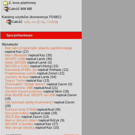
Z. Inne platformy
Całość 908 MB
Katalog użytków (konwencja TOSEC)
Całość
,
md5
sha
(
7-Zip
,
TUGZip
)
Sprzęt/Hardware
Wynalazki
Atari jako programator pojazdu gąsienicowego
napisał Kaz (17)
Atari i Bluetooth
napisał Kaz (35)
SIO2PC-USB
napisał Larek (46)
Nowe SIO2SD
napisał Larek (0)
SIO2SD w CA12
napisał Urborg (15)
Ratowanie ATMEL-ów
napisał Yoohaas (12)
Projektowanie cartów
napisał Zenon (12)
Joystick do Atari
napisał Larek (54)
Tygrys Turbo
napisał Kaz (13)
Testowałem "Simple Stereo"
napisał Zaxon (5)
Rozszerzenie 1MB
napisał Asal (21)
Joystick trzyprzyciskowy
napisał Sikor (18)
Moje MyIDE oraz SIO2PC na USB
napisał Zaxon
(16)
Jak wykonać płytkę drukowaną?
napisał Zaxon
(28)
Rozszerzenie 576kB
napisał Asal (36)
Soczyste kolory
napisał scalak (29)
XEGS Box
napisał Zaxon (13)
Atari w różnych rolach
napisał Różyk (9)
SIO2IDE w pudełku
napisał Kaz (27)
Atari steruje tokarką
napisał Kaz (15)