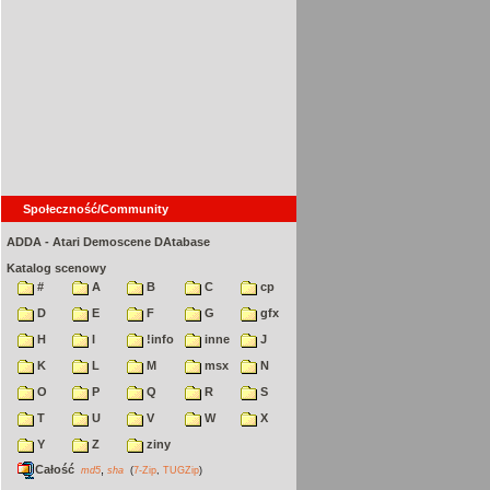
Społeczność/Community
ADDA - Atari Demoscene DAtabase
Katalog scenowy
#
A
B
C
cp
D
E
F
G
gfx
H
I
!info
inne
J
K
L
M
msx
N
O
P
Q
R
S
T
U
V
W
X
Y
Z
ziny
Całość
,
md5
sha
(
7-Zip
,
TUGZip
)