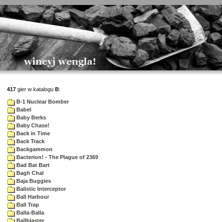
417
gier w katalogu
B
:
B-1 Nuclear Bomber
Babel
Baby Berks
Baby Chase!
Back in Time
Back Track
Backgammon
Bacterion! - The Plague of 2369
Bad Bat Bart
Bagh Chal
Baja Buggies
Balistic Interceptor
Ball Harbour
Ball Trap
Balla-Balla
Ballblaster