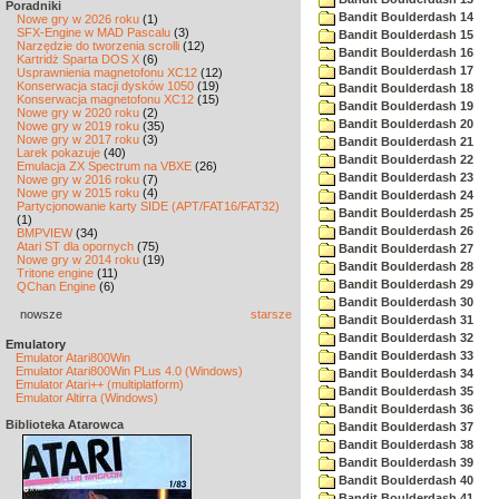
Poradniki
Bandit Boulderdash 14
Nowe gry w 2026 roku
(1)
SFX-Engine w MAD Pascalu
(3)
Bandit Boulderdash 15
Narzędzie do tworzenia scrolli
(12)
Bandit Boulderdash 16
Kartridż Sparta DOS X
(6)
Bandit Boulderdash 17
Usprawnienia magnetofonu XC12
(12)
Konserwacja stacji dysków 1050
(19)
Bandit Boulderdash 18
Konserwacja magnetofonu XC12
(15)
Bandit Boulderdash 19
Nowe gry w 2020 roku
(2)
Bandit Boulderdash 20
Nowe gry w 2019 roku
(35)
Nowe gry w 2017 roku
(3)
Bandit Boulderdash 21
Larek pokazuje
(40)
Bandit Boulderdash 22
Emulacja ZX Spectrum na VBXE
(26)
Bandit Boulderdash 23
Nowe gry w 2016 roku
(7)
Nowe gry w 2015 roku
(4)
Bandit Boulderdash 24
Partycjonowanie karty SIDE (APT/FAT16/FAT32)
Bandit Boulderdash 25
(1)
Bandit Boulderdash 26
BMPVIEW
(34)
Atari ST dla opornych
(75)
Bandit Boulderdash 27
Nowe gry w 2014 roku
(19)
Bandit Boulderdash 28
Tritone engine
(11)
Bandit Boulderdash 29
QChan Engine
(6)
Bandit Boulderdash 30
nowsze
starsze
Bandit Boulderdash 31
Bandit Boulderdash 32
Emulatory
Bandit Boulderdash 33
Emulator Atari800Win
Emulator Atari800Win PLus 4.0 (Windows)
Bandit Boulderdash 34
Emulator Atari++ (multiplatform)
Bandit Boulderdash 35
Emulator Altirra (Windows)
Bandit Boulderdash 36
Biblioteka Atarowca
Bandit Boulderdash 37
Bandit Boulderdash 38
Bandit Boulderdash 39
Bandit Boulderdash 40
Bandit Boulderdash 41