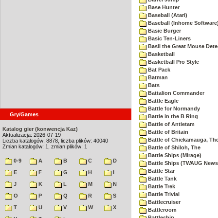
Base Hunter
Baseball (Atari)
Baseball (Inhome Software
Basic Burger
Basic Ten-Liners
Basil the Great Mouse Dete
Basketball
Basketball Pro Style
Bat Pack
Batman
Bats
Battalion Commander
Battle Eagle
Battle for Normandy
Gry/Games
Battle in the B Ring
Battle of Antietam
Katalog gier (konwencja Kaz)
Battle of Britain
Aktualizacja: 2026-07-19
Battle of Chickamauga, Th
Liczba katalogów: 8878, liczba plików: 40040
Zmian katalogów: 1, zmian plików: 1
Battle of Shiloh, The
Battle Ships (Mirage)
0-9
A
B
C
D
Battle Ships (TWAUG Newsl
Battle Star
E
F
G
H
I
Battle Tank
J
K
L
M
N
Battle Trek
Battle Trivial
O
P
Q
R
S
Battlecruiser
T
U
V
W
X
Battleroom
Battleship