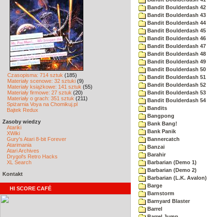
Bandit Boulderdash 42
Bandit Boulderdash 43
Bandit Boulderdash 44
Bandit Boulderdash 45
Bandit Boulderdash 46
Bandit Boulderdash 47
Bandit Boulderdash 48
Bandit Boulderdash 49
Bandit Boulderdash 50
Czasopisma: 714 sztuk
(185)
Bandit Boulderdash 51
Materiały scenowe: 32 sztuki
(9)
Bandit Boulderdash 52
Materiały książkowe: 141 sztuk
(55)
Materiały firmowe: 27 sztuk
(20)
Bandit Boulderdash 53
Materiały o grach: 351 sztuk
(211)
Bandit Boulderdash 54
Spiżarnia Voya na Chomikuj.pl
Bandits
Bajtek Redux
Bangpong
Zasoby wiedzy
Bank Bang!
Atariki
Bank Panik
XWiki
Gury's Atari 8-bit Forever
Bannercatch
Atarimania
Banzai
Atari Archives
Barahir
Drygol's Retro Hacks
XL Search
Barbarian (Demo 1)
Barbarian (Demo 2)
Kontakt
Barbarian (L.K. Avalon)
Barge
HI SCORE CAFÉ
Barnstorm
Barnyard Blaster
Barrel
Barrel Jump