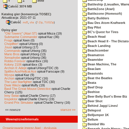
Y
Z
inne
Battleship (Lieuallen, Warr
Całość 3074 MB
BattleZone (Atari)
Battlezone (Homesoft)
Katalog gier (konwencja TOSEC)
Aktualizacja: 2021-07-11
Batty Builders
Całość
,
md5
sha
(
7-Zip
,
TUGZip
)
Bau Des Atom-Kraftwerk
Bay Pilot
Opisy gier
BC's Quest for Tires
"Old Towers" (Atari ST)
opisał Misza (19)
Beach Head
Submarine Commander
opisał Kaz (36)
Frogs
opisał Xeen (0)
Beach Head II - The Dictato
Choplifter!
opisał Urborg (0)
Beach Landing
Joust
opisał Urborg (17)
Beachcomber
Commando
opisał Urborg (35)
Mario Bros
opisał Urborg (13)
Beamatron
Xenophobe
opisał Urborg (36)
Beamrider
Robbo Forever
opisał tbxx (16)
Bean Machine, The
Kolony 2106
opisał tbxx (3)
Archon II: Adept
opisał Urborg/TDC (9)
BearJam
Spitfire Ace/Hellcat Ace
opisał Farscape (9)
Beastoids
Wyspa
opisał Kaz (9)
Beat the Beatles
Archon
opisał Urborg/TDC (16)
The Last Starfighter
opisał TDC (30)
Beata
Dwie Wieże
opisał Muffy (19)
Beef Drop
Basil The Great Mouse Detective
opisał Charlie
Beehive
Cherry (125)
Inny Świat
opisał Charlie Cherry (17)
Beer Belly Burt's Brew Biz
Inspektor
opisał Charlie Cherry (19)
Beer Shot
Grand Prix Simulator
opisał Charlie Cherry (16)
Behind Jaggi Lines!
«« nowsze
starsze »»
Belegost
Belljumper 1K
Wewnętrzne/Internals
Bellum
Bembel Wo
Organizowanie imprez Atari - dyskusja
Beneath Apple Manor - The 