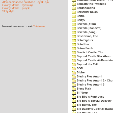
Atari demoscene database - dyskusja
Beneath the Pyramids
Colony Mobile - dyskusja
Bergshooting
Colony Mobile - projekt
Statystyki
Berserker Raids
Bertie
Bertyx
Berzerk (Atari)
Nowinki
tworzone dzięki
CuteNews
Berzerk (Star-Soft)
Berzerk (Zong)
Best Game, The
Beta Fighter
Beta Run
Beton Panik
Bewitch Castle, The
Beyond Castle Blackthorn
Beyond Castle Wolfenstein
Beyond the Evil
BGM
Bibber
Biedny Pies Antoni
Biedny Pies Antoni 2 - Cho
Biedny Pies Antoni 3
Biene Maja
Biffdrop
Big Bird's Funhouse
Big Bird's Special Delivery
Big Bump, The
Big Daddy's Cocktail Bac
Big House, The