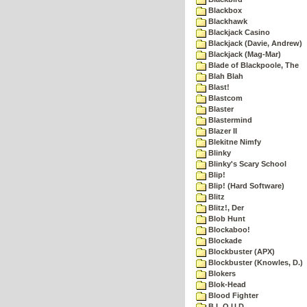
Blackbox
Blackhawk
Blackjack Casino
Blackjack (Davie, Andrew)
Blackjack (Mag-Mar)
Blade of Blackpoole, The
Blah Blah
Blast!
Blastcom
Blaster
Blastermind
Blazer II
Blekitne Nimfy
Blinky
Blinky's Scary School
Blip!
Blip! (Hard Software)
Blitz
Blitz!, Der
Blob Hunt
Blockaboo!
Blockade
Blockbuster (APX)
Blockbuster (Knowles, D.)
Blokers
Blok-Head
Blood Fighter
B.L.O.U.D