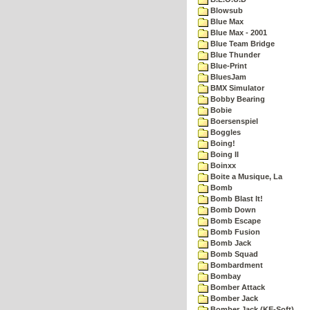
Blowsub
Blue Max
Blue Max - 2001
Blue Team Bridge
Blue Thunder
Blue-Print
BluesJam
BMX Simulator
Bobby Bearing
Bobie
Boersenspiel
Boggles
Boing!
Boing II
Boinxx
Boite a Musique, La
Bomb
Bomb Blast It!
Bomb Down
Bomb Escape
Bomb Fusion
Bomb Jack
Bomb Squad
Bombardment
Bombay
Bomber Attack
Bomber Jack
Bomber Jack (KE-Soft)