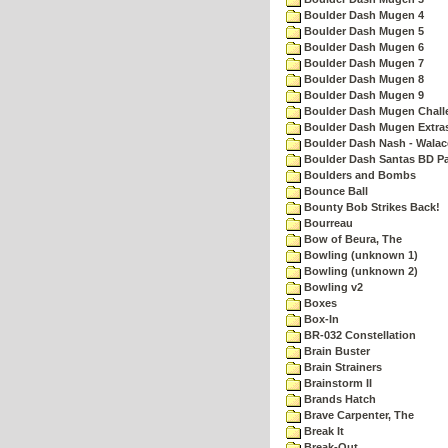
Boulder Dash Mugen 4
Boulder Dash Mugen 5
Boulder Dash Mugen 6
Boulder Dash Mugen 7
Boulder Dash Mugen 8
Boulder Dash Mugen 9
Boulder Dash Mugen Chall
Boulder Dash Mugen Extra
Boulder Dash Nash - Walac
Boulder Dash Santas BD Pa
Boulders and Bombs
Bounce Ball
Bounty Bob Strikes Back!
Bourreau
Bow of Beura, The
Bowling (unknown 1)
Bowling (unknown 2)
Bowling v2
Boxes
Box-In
BR-032 Constellation
Brain Buster
Brain Strainers
Brainstorm II
Brands Hatch
Brave Carpenter, The
Break It
Break-Out