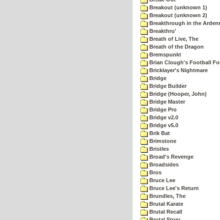
Breakout (unknown 1)
Breakout (unknown 2)
Breakthrough in the Arden
Breakthru'
Breath of Live, The
Breath of the Dragon
Bremspunkt
Brian Clough's Football Fo
Bricklayer's Nightmare
Bridge
Bridge Builder
Bridge (Hooper, John)
Bridge Master
Bridge Pro
Bridge v2.0
Bridge v5.0
Brik Bat
Brimstone
Bristles
Broad's Revenge
Broadsides
Bros
Bruce Lee
Bruce Lee's Return
Brundles, The
Brutal Karate
Brutal Recall
Brutal Story