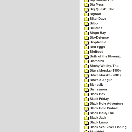
Big Mess
Big Quest!, The
Bigfoot
Biker Dave
Bilbo
Billiards
Bingo Bay
Bio-Defense
Bioptronid
Bird Eggs
Birdfood
Birth of the Pheonix
Bismarck
Bitchy Witchy, The
Bitwa Morska (1990)
Bitwa Morska (2001)
Bitwa o Anglie
Biznesik
Biznesmen
Black Box
Black Friday
Black Hole Adventure
Black Hole Pinball
Black Hole, The
Black Jack
Black Lamp
Black Sea Silver Fishing
Blackbird