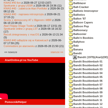
KWAS #40 live
z 2026-06-27 12:53 (167)
Ballblazer
Spotkanie z grupą USSR
z 2026-06-26 19:36 (11)
Ball-Cracker
KWAS #40 - zabierzcie Atari Portfolio!
z 2026-06-23
Ballistic Interceptor
08:12 (0)
KWAS #40 - naprawa retrosprzętu
z 2026-06-21
Ballistics
17:15 (1)
Ballon '87
Sceny z demosceny #7 z Bigerem i MBR
z 2026-
Balloon Capers
06-19 22:08 (0)
Atari Floppy Image Toolkit
z 2026-06-17 13:51 (9)
Balloon Pop
Spotkanie online z grupą LST
z 2026-06-16 16:32
Balloonacy
(17)
Balloonier
Recoil zintegrowany z macOS
z 2026-06-13 21:34
(5)
Balls'n Boobies
KWAS #40 odbędzie się w Katowicach
z 2026-06-
Ballyhoo
07 17:59 (25)
Balz
Commodore po atarowsku
z 2026-05-28 21:50 (21)
Banana
«« nowsze
starsze »»
Bandit
Bandit (1979)(Atari)(DE)
AtariOnline.pl na YouTube
Bandit Boulderdash 01
Bandit Boulderdash 02
Bandit Boulderdash 03
Bandit Boulderdash 04
Bandit Boulderdash 05
Bandit Boulderdash 06
Bandit Boulderdash 07
Bandit Boulderdash 08
Bandit Boulderdash 09
Bandit Boulderdash 10
Bandit Boulderdash 11
Pomocnik/Helper
Bandit Boulderdash 12
Bandit Boulderdash 13