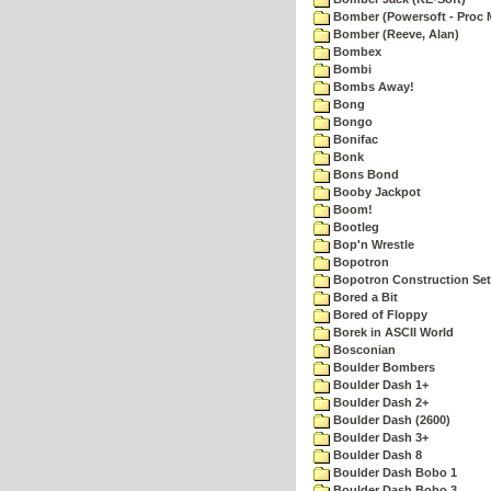
Bomber (Powersoft - Proc 
Bomber (Reeve, Alan)
Bombex
Bombi
Bombs Away!
Bong
Bongo
Bonifac
Bonk
Bons Bond
Booby Jackpot
Boom!
Bootleg
Bop'n Wrestle
Bopotron
Bopotron Construction Set
Bored a Bit
Bored of Floppy
Borek in ASCII World
Bosconian
Boulder Bombers
Boulder Dash 1+
Boulder Dash 2+
Boulder Dash (2600)
Boulder Dash 3+
Boulder Dash 8
Boulder Dash Bobo 1
Boulder Dash Bobo 3