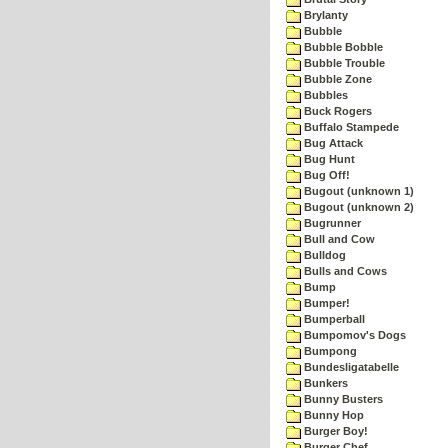
Brylanty
Bubble
Bubble Bobble
Bubble Trouble
Bubble Zone
Bubbles
Buck Rogers
Buffalo Stampede
Bug Attack
Bug Hunt
Bug Off!
Bugout (unknown 1)
Bugout (unknown 2)
Bugrunner
Bull and Cow
Bulldog
Bulls and Cows
Bump
Bumper!
Bumperball
Bumpomov's Dogs
Bumpong
Bundesligatabelle
Bunkers
Bunny Busters
Bunny Hop
Burger Boy!
Burger Chef