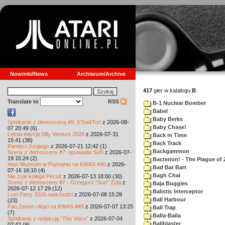
Nowinki/News
Archiwum/Archive
417
gier w katalogu
B
:
Translate to
RSS
B-1 Nuclear Bomber
Babel
Baby Berks
Spotkanie z demosceną #9: STeel/Tori
z 2026-08-
Baby Chase!
07 20:49 (6)
Letnia edycja Silly Venture 2026
z 2026-07-31
Back in Time
15:41 (38)
Back Track
Pamięci Jurgiego
z 2026-07-21 12:42 (1)
Backgammon
Sceny z demosceny #7: opowiada SuN
z 2026-07-
19 15:24 (2)
Bacterion! - The Plague of 
Atari Muzeum w Poznaniu na KWAS #40
z 2026-
Bad Bat Bart
07-16 16:10 (4)
Bagh Chal
Nie żyje kolega Pecuś
z 2026-07-13 18:00 (30)
Sceny z demosceny #7 - Grzegorz "Sun" Żyła
z
Baja Buggies
2026-07-12 17:29 (12)
Balistic Interceptor
Lost Party 2026 nadchodzi
z 2026-07-08 15:28
Ball Harbour
(23)
Pan Zenon i Atari na KWAS #40
z 2026-07-07 13:25
Ball Trap
(7)
Balla-Balla
Spotkanie z redakcją "The Voice"
z 2026-07-04
Ballblaster
07:42 (9)