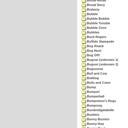
Brutal Recall
Brutal Story
Brylanty
Bubble
Bubble Bobble
Bubble Trouble
Bubble Zone
Bubbles
Buck Rogers
Buffalo Stampede
Bug Attack
Bug Hunt
Bug Off!
Bugout (unknown 1)
Bugout (unknown 2)
Bugrunner
Bull and Cow
Bulldog
Bulls and Cows
Bump
Bumper!
Bumperball
Bumpomov's Dogs
Bumpong
Bundesligatabelle
Bunkers
Bunny Busters
Bunny Hop