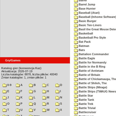
Barrel
Barrel Jump
Base Hunter
Baseball (Atari)
Baseball (Inhome Software
Basic Burger
Basic Ten-Liners
Basil the Great Mouse Dete
Basketball
Basketball Pro Style
Bat Pack
Batman
Bats
Battalion Commander
Battle Eagle
Gry/Games
Battle for Normandy
Battle in the B Ring
Katalog gier (konwencja Kaz)
Battle of Antietam
Aktualizacja: 2026-07-19
Liczba katalogów: 8878, liczba plików: 40040
Battle of Britain
Zmian katalogów: 1, zmian plików: 1
Battle of Chickamauga, Th
Battle of Shiloh, The
0-9
A
B
C
D
Battle Ships (Mirage)
E
F
G
H
I
Battle Ships (TWAUG Newsl
Battle Star
J
K
L
M
N
Battle Tank
O
P
Q
R
S
Battle Trek
Battle Trivial
T
U
V
W
X
Battlecruiser