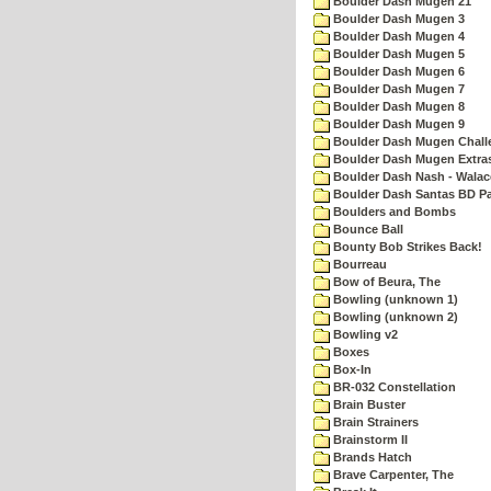
Boulder Dash Mugen 21
Boulder Dash Mugen 3
Boulder Dash Mugen 4
Boulder Dash Mugen 5
Boulder Dash Mugen 6
Boulder Dash Mugen 7
Boulder Dash Mugen 8
Boulder Dash Mugen 9
Boulder Dash Mugen Chall
Boulder Dash Mugen Extra
Boulder Dash Nash - Walac
Boulder Dash Santas BD Pa
Boulders and Bombs
Bounce Ball
Bounty Bob Strikes Back!
Bourreau
Bow of Beura, The
Bowling (unknown 1)
Bowling (unknown 2)
Bowling v2
Boxes
Box-In
BR-032 Constellation
Brain Buster
Brain Strainers
Brainstorm II
Brands Hatch
Brave Carpenter, The