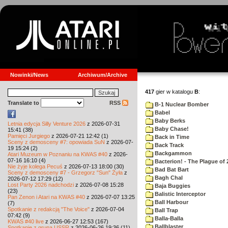
Nowinki/News
Archiwum/Archive
417
gier w katalogu
B
:
Translate to
RSS
B-1 Nuclear Bomber
Babel
Baby Berks
Letnia edycja Silly Venture 2026
z 2026-07-31
Baby Chase!
15:41 (38)
Pamięci Jurgiego
z 2026-07-21 12:42 (1)
Back in Time
Sceny z demosceny #7: opowiada SuN
z 2026-07-
Back Track
19 15:24 (2)
Backgammon
Atari Muzeum w Poznaniu na KWAS #40
z 2026-
07-16 16:10 (4)
Bacterion! - The Plague of 
Nie żyje kolega Pecuś
z 2026-07-13 18:00 (30)
Bad Bat Bart
Sceny z demosceny #7 - Grzegorz "Sun" Żyła
z
Bagh Chal
2026-07-12 17:29 (12)
Lost Party 2026 nadchodzi
z 2026-07-08 15:28
Baja Buggies
(23)
Balistic Interceptor
Pan Zenon i Atari na KWAS #40
z 2026-07-07 13:25
Ball Harbour
(7)
Spotkanie z redakcją "The Voice"
z 2026-07-04
Ball Trap
07:42 (9)
Balla-Balla
KWAS #40 live
z 2026-06-27 12:53 (167)
Ballblaster
Spotkanie z grupą USSR
z 2026-06-26 19:36 (11)