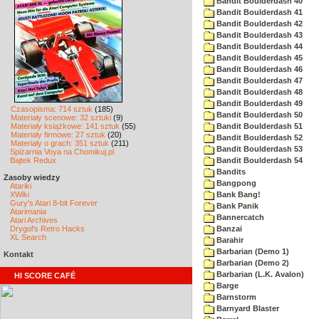
Bandit Boulderdash 40
Bandit Boulderdash 41
Bandit Boulderdash 42
Bandit Boulderdash 43
Bandit Boulderdash 44
Bandit Boulderdash 45
Bandit Boulderdash 46
Bandit Boulderdash 47
Bandit Boulderdash 48
Bandit Boulderdash 49
Czasopisma: 714 sztuk
(185)
Bandit Boulderdash 50
Materiały scenowe: 32 sztuki
(9)
Materiały książkowe: 141 sztuk
(55)
Bandit Boulderdash 51
Materiały firmowe: 27 sztuk
(20)
Bandit Boulderdash 52
Materiały o grach: 351 sztuk
(211)
Bandit Boulderdash 53
Spiżarnia Voya na Chomikuj.pl
Bajtek Redux
Bandit Boulderdash 54
Bandits
Zasoby wiedzy
Bangpong
Atariki
XWiki
Bank Bang!
Gury's Atari 8-bit Forever
Bank Panik
Atarimania
Bannercatch
Atari Archives
Drygol's Retro Hacks
Banzai
XL Search
Barahir
Barbarian (Demo 1)
Kontakt
Barbarian (Demo 2)
Barbarian (L.K. Avalon)
HI SCORE CAFÉ
Barge
Barnstorm
Barnyard Blaster