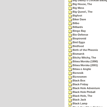
Big Daddy's Cocktail Bac
Big House, The
Big Mess
Big Quest!, The
Bigfoot
Biker Dave
Bilbo
Billiards
Bingo Bay
Bio-Defense
Bioptronid
Bird Eggs
Birdfood
Birth of the Pheonix
Bismarck
Bitchy Witchy, The
Bitwa Morska (1990)
Bitwa Morska (2001)
Bitwa o Anglie
Biznesik
Biznesmen
Black Box
Black Friday
Black Hole Adventure
Black Hole Pinball
Black Hole, The
Black Jack
Black Lamp