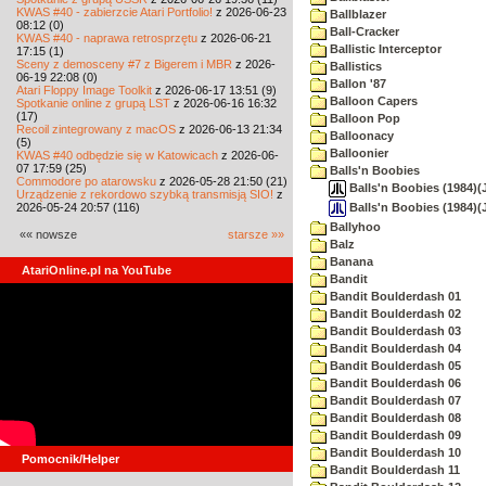
KWAS #40 - zabierzcie Atari Portfolio!
z 2026-06-23
Ballblazer
08:12 (0)
Ball-Cracker
KWAS #40 - naprawa retrosprzętu
z 2026-06-21
Ballistic Interceptor
17:15 (1)
Sceny z demosceny #7 z Bigerem i MBR
z 2026-
Ballistics
06-19 22:08 (0)
Ballon '87
Atari Floppy Image Toolkit
z 2026-06-17 13:51 (9)
Balloon Capers
Spotkanie online z grupą LST
z 2026-06-16 16:32
(17)
Balloon Pop
Recoil zintegrowany z macOS
z 2026-06-13 21:34
Balloonacy
(5)
Balloonier
KWAS #40 odbędzie się w Katowicach
z 2026-06-
07 17:59 (25)
Balls'n Boobies
Commodore po atarowsku
z 2026-05-28 21:50 (21)
Balls'n Boobies (1984)(
Urządzenie z rekordowo szybką transmisją SIO!
z
Balls'n Boobies (1984)(
2026-05-24 20:57 (116)
Ballyhoo
«« nowsze
starsze »»
Balz
Banana
AtariOnline.pl na YouTube
Bandit
Bandit Boulderdash 01
Bandit Boulderdash 02
Bandit Boulderdash 03
Bandit Boulderdash 04
Bandit Boulderdash 05
Bandit Boulderdash 06
Bandit Boulderdash 07
Bandit Boulderdash 08
Bandit Boulderdash 09
Bandit Boulderdash 10
Pomocnik/Helper
Bandit Boulderdash 11