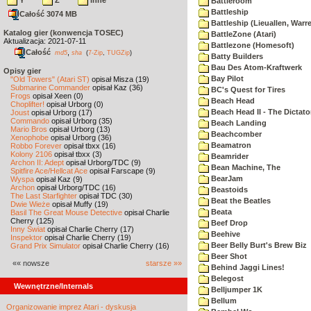
Y
Z
inne
Battleroom
Battleship
Całość 3074 MB
Battleship (Lieuallen, Warr
Katalog gier (konwencja TOSEC)
BattleZone (Atari)
Aktualizacja: 2021-07-11
Battlezone (Homesoft)
Całość
,
md5
sha
(
7-Zip
,
TUGZip
)
Batty Builders
Bau Des Atom-Kraftwerk
Opisy gier
Bay Pilot
"Old Towers" (Atari ST)
opisał Misza (19)
Submarine Commander
opisał Kaz (36)
BC's Quest for Tires
Frogs
opisał Xeen (0)
Beach Head
Choplifter!
opisał Urborg (0)
Beach Head II - The Dictato
Joust
opisał Urborg (17)
Commando
opisał Urborg (35)
Beach Landing
Mario Bros
opisał Urborg (13)
Beachcomber
Xenophobe
opisał Urborg (36)
Beamatron
Robbo Forever
opisał tbxx (16)
Kolony 2106
opisał tbxx (3)
Beamrider
Archon II: Adept
opisał Urborg/TDC (9)
Bean Machine, The
Spitfire Ace/Hellcat Ace
opisał Farscape (9)
BearJam
Wyspa
opisał Kaz (9)
Archon
opisał Urborg/TDC (16)
Beastoids
The Last Starfighter
opisał TDC (30)
Beat the Beatles
Dwie Wieże
opisał Muffy (19)
Beata
Basil The Great Mouse Detective
opisał Charlie
Cherry (125)
Beef Drop
Inny Świat
opisał Charlie Cherry (17)
Beehive
Inspektor
opisał Charlie Cherry (19)
Beer Belly Burt's Brew Biz
Grand Prix Simulator
opisał Charlie Cherry (16)
Beer Shot
«« nowsze
starsze »»
Behind Jaggi Lines!
Belegost
Wewnętrzne/Internals
Belljumper 1K
Bellum
Organizowanie imprez Atari - dyskusja