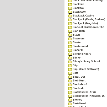
Black Sea Silver Fishing
Blackbird
Blackbox
Blackhawk
Blackjack Casino
Blackjack (Davie, Andrew)
Blackjack (Mag-Mar)
Blade of Blackpoole, The
Blah Blah
Blast!
Blastcom
Blaster
Blastermind
Blazer II
Blekitne Nimfy
Blinky
Blinky's Scary School
Blip!
Blip! (Hard Software)
Blitz
Blitz!, Der
Blob Hunt
Blockaboo!
Blockade
Blockbuster (APX)
Blockbuster (Knowles, D.)
Blokers
Blok-Head