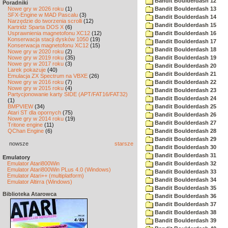
Bandit Boulderdash 12
Poradniki
Nowe gry w 2026 roku
(1)
Bandit Boulderdash 13
SFX-Engine w MAD Pascalu
(3)
Bandit Boulderdash 14
Narzędzie do tworzenia scrolli
(12)
Bandit Boulderdash 15
Kartridż Sparta DOS X
(6)
Usprawnienia magnetofonu XC12
(12)
Bandit Boulderdash 16
Konserwacja stacji dysków 1050
(19)
Bandit Boulderdash 17
Konserwacja magnetofonu XC12
(15)
Bandit Boulderdash 18
Nowe gry w 2020 roku
(2)
Nowe gry w 2019 roku
(35)
Bandit Boulderdash 19
Nowe gry w 2017 roku
(3)
Bandit Boulderdash 20
Larek pokazuje
(40)
Bandit Boulderdash 21
Emulacja ZX Spectrum na VBXE
(26)
Nowe gry w 2016 roku
(7)
Bandit Boulderdash 22
Nowe gry w 2015 roku
(4)
Bandit Boulderdash 23
Partycjonowanie karty SIDE (APT/FAT16/FAT32)
Bandit Boulderdash 24
(1)
BMPVIEW
(34)
Bandit Boulderdash 25
Atari ST dla opornych
(75)
Bandit Boulderdash 26
Nowe gry w 2014 roku
(19)
Bandit Boulderdash 27
Tritone engine
(11)
QChan Engine
(6)
Bandit Boulderdash 28
Bandit Boulderdash 29
nowsze
starsze
Bandit Boulderdash 30
Bandit Boulderdash 31
Emulatory
Emulator Atari800Win
Bandit Boulderdash 32
Emulator Atari800Win PLus 4.0 (Windows)
Bandit Boulderdash 33
Emulator Atari++ (multiplatform)
Bandit Boulderdash 34
Emulator Altirra (Windows)
Bandit Boulderdash 35
Biblioteka Atarowca
Bandit Boulderdash 36
Bandit Boulderdash 37
Bandit Boulderdash 38
Bandit Boulderdash 39