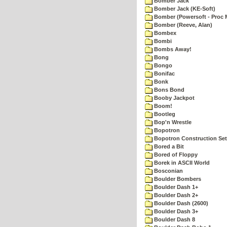
Bomber Jack
Bomber Jack (KE-Soft)
Bomber (Powersoft - Proc 
Bomber (Reeve, Alan)
Bombex
Bombi
Bombs Away!
Bong
Bongo
Bonifac
Bonk
Bons Bond
Booby Jackpot
Boom!
Bootleg
Bop'n Wrestle
Bopotron
Bopotron Construction Set
Bored a Bit
Bored of Floppy
Borek in ASCII World
Bosconian
Boulder Bombers
Boulder Dash 1+
Boulder Dash 2+
Boulder Dash (2600)
Boulder Dash 3+
Boulder Dash 8