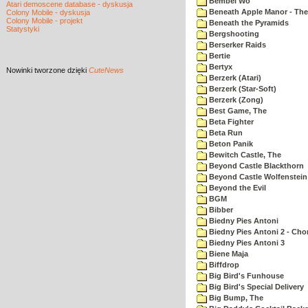
Bembel Wo
Atari demoscene database - dyskusja
Beneath Apple Manor - The 
Colony Mobile - dyskusja
Colony Mobile - projekt
Beneath the Pyramids
Statystyki
Bergshooting
Berserker Raids
Bertie
Bertyx
Nowinki
tworzone dzięki
CuteNews
Berzerk (Atari)
Berzerk (Star-Soft)
Berzerk (Zong)
Best Game, The
Beta Fighter
Beta Run
Beton Panik
Bewitch Castle, The
Beyond Castle Blackthorn
Beyond Castle Wolfenstein
Beyond the Evil
BGM
Bibber
Biedny Pies Antoni
Biedny Pies Antoni 2 - Cho
Biedny Pies Antoni 3
Biene Maja
Biffdrop
Big Bird's Funhouse
Big Bird's Special Delivery
Big Bump, The