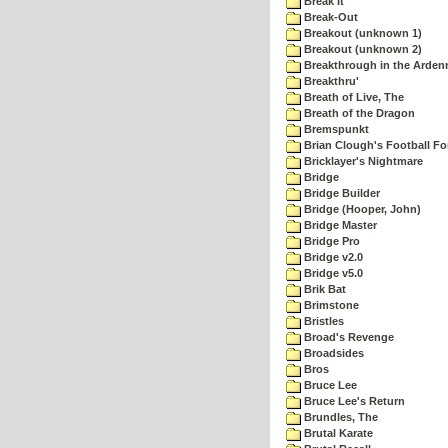
Break It
Break-Out
Breakout (unknown 1)
Breakout (unknown 2)
Breakthrough in the Arden
Breakthru'
Breath of Live, The
Breath of the Dragon
Bremspunkt
Brian Clough's Football Fo
Bricklayer's Nightmare
Bridge
Bridge Builder
Bridge (Hooper, John)
Bridge Master
Bridge Pro
Bridge v2.0
Bridge v5.0
Brik Bat
Brimstone
Bristles
Broad's Revenge
Broadsides
Bros
Bruce Lee
Bruce Lee's Return
Brundles, The
Brutal Karate