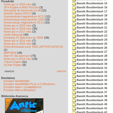
Poradniki
Bandit Boulderdash 15
Nowe gry w 2026 roku
(1)
SFX-Engine w MAD Pascalu
(3)
Bandit Boulderdash 16
Narzędzie do tworzenia scrolli
(12)
Bandit Boulderdash 17
Kartridż Sparta DOS X
(6)
Bandit Boulderdash 18
Usprawnienia magnetofonu XC12
(12)
Konserwacja stacji dysków 1050
(19)
Bandit Boulderdash 19
Konserwacja magnetofonu XC12
(15)
Bandit Boulderdash 20
Nowe gry w 2020 roku
(2)
Bandit Boulderdash 21
Nowe gry w 2019 roku
(35)
Nowe gry w 2017 roku
(3)
Bandit Boulderdash 22
Larek pokazuje
(40)
Bandit Boulderdash 23
Emulacja ZX Spectrum na VBXE
(26)
Bandit Boulderdash 24
Nowe gry w 2016 roku
(7)
Nowe gry w 2015 roku
(4)
Bandit Boulderdash 25
Partycjonowanie karty SIDE (APT/FAT16/FAT32)
Bandit Boulderdash 26
(1)
Bandit Boulderdash 27
BMPVIEW
(34)
Atari ST dla opornych
(75)
Bandit Boulderdash 28
Nowe gry w 2014 roku
(19)
Bandit Boulderdash 29
Tritone engine
(11)
Bandit Boulderdash 30
QChan Engine
(6)
Bandit Boulderdash 31
nowsze
starsze
Bandit Boulderdash 32
Bandit Boulderdash 33
Emulatory
Bandit Boulderdash 34
Emulator Atari800Win
Emulator Atari800Win PLus 4.0 (Windows)
Bandit Boulderdash 35
Emulator Atari++ (multiplatform)
Bandit Boulderdash 36
Emulator Altirra (Windows)
Bandit Boulderdash 37
Biblioteka Atarowca
Bandit Boulderdash 38
Bandit Boulderdash 39
Bandit Boulderdash 40
Bandit Boulderdash 41
Bandit Boulderdash 42