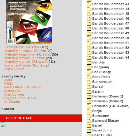
Bandit Boulderdash 43
Bandit Boulderdash 44
Bandit Boulderdash 45
Bandit Boulderdash 46
Bandit Boulderdash 47
Bandit Boulderdash 48
Bandit Boulderdash 49
Bandit Boulderdash 50
Bandit Boulderdash 51
Czasopisma: 714 sztuk
(185)
Bandit Boulderdash 52
Materiały scenowe: 32 sztuki
(9)
Bandit Boulderdash 53
Materiały książkowe: 141 sztuk
(55)
Bandit Boulderdash 54
Materiały firmowe: 27 sztuk
(20)
Materiały o grach: 351 sztuk
(211)
Bandits
Spiżarnia Voya na Chomikuj.pl
Bangpong
Bajtek Redux
Bank Bang!
Zasoby wiedzy
Bank Panik
Atariki
Bannercatch
XWiki
Banzai
Gury's Atari 8-bit Forever
Atarimania
Barahir
Atari Archives
Barbarian (Demo 1)
Drygol's Retro Hacks
Barbarian (Demo 2)
XL Search
Barbarian (L.K. Avalon)
Kontakt
Barge
Barnstorm
HI SCORE CAFÉ
Barnyard Blaster
Barrel
Barrel Jump
Base Hunter