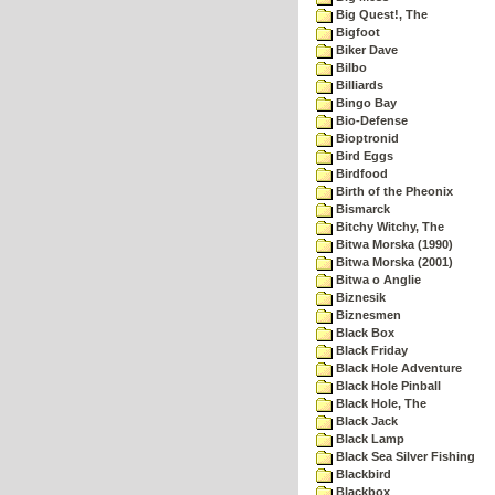
Big Quest!, The
Bigfoot
Biker Dave
Bilbo
Billiards
Bingo Bay
Bio-Defense
Bioptronid
Bird Eggs
Birdfood
Birth of the Pheonix
Bismarck
Bitchy Witchy, The
Bitwa Morska (1990)
Bitwa Morska (2001)
Bitwa o Anglie
Biznesik
Biznesmen
Black Box
Black Friday
Black Hole Adventure
Black Hole Pinball
Black Hole, The
Black Jack
Black Lamp
Black Sea Silver Fishing
Blackbird
Blackbox