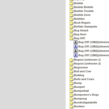
Bubble
Bubble Bobble
Bubble Trouble
Bubble Zone
Bubbles
Buck Rogers
Buffalo Stampede
Bug Attack
Bug Hunt
Bug Off!
Bug Off! (1982)(Adventur
Bug Off! (1982)(Adventu
Bug Off! (1982)(Adventur
Bug Off! (1982)(Adventu
Bugout (unknown 1)
Bugout (unknown 2)
Bugrunner
Bull and Cow
Bulldog
Bulls and Cows
Bump
Bumper!
Bumperball
Bumpomov's Dogs
Bumpong
Bundesligatabelle
Bunkers