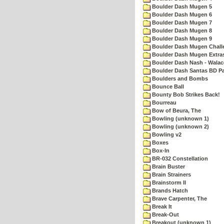
Boulder Dash Mugen 5
Boulder Dash Mugen 6
Boulder Dash Mugen 7
Boulder Dash Mugen 8
Boulder Dash Mugen 9
Boulder Dash Mugen Chall
Boulder Dash Mugen Extra
Boulder Dash Nash - Walac
Boulder Dash Santas BD Pa
Boulders and Bombs
Bounce Ball
Bounty Bob Strikes Back!
Bourreau
Bow of Beura, The
Bowling (unknown 1)
Bowling (unknown 2)
Bowling v2
Boxes
Box-In
BR-032 Constellation
Brain Buster
Brain Strainers
Brainstorm II
Brands Hatch
Brave Carpenter, The
Break It
Break-Out
Breakout (unknown 1)