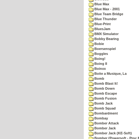
Blue Max
Blue Max - 2001
Blue Team Bridge
Blue Thunder
Blue-Print
BluesJam
BMX Simulator
Bobby Bearing
Bobie
Boersenspiel
Boggles
Boing!
Boing II
Boinxx
Boite a Musique, La
Bomb
Bomb Blast It!
Bomb Down
Bomb Escape
Bomb Fusion
Bomb Jack
Bomb Squad
Bombardment
Bombay
Bomber Attack
Bomber Jack
Bomber Jack (KE-Soft)
Bomber (Powersoft - Proc 