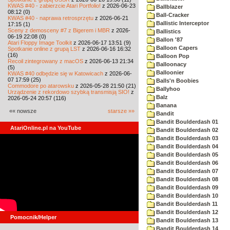
KWAS #40 - zabierzcie Atari Portfolio!
z 2026-06-23
Ballblazer
08:12 (0)
Ball-Cracker
KWAS #40 - naprawa retrosprzętu
z 2026-06-21
Ballistic Interceptor
17:15 (1)
Sceny z demosceny #7 z Bigerem i MBR
z 2026-
Ballistics
06-19 22:08 (0)
Ballon '87
Atari Floppy Image Toolkit
z 2026-06-17 13:51 (9)
Balloon Capers
Spotkanie online z grupą LST
z 2026-06-16 16:32
(16)
Balloon Pop
Recoil zintegrowany z macOS
z 2026-06-13 21:34
Balloonacy
(5)
Balloonier
KWAS #40 odbędzie się w Katowicach
z 2026-06-
07 17:59 (25)
Balls'n Boobies
Commodore po atarowsku
z 2026-05-28 21:50 (21)
Ballyhoo
Urządzenie z rekordowo szybką transmisją SIO!
z
Balz
2026-05-24 20:57 (116)
Banana
«« nowsze
starsze »»
Bandit
Bandit Boulderdash 01
AtariOnline.pl na YouTube
Bandit Boulderdash 02
Bandit Boulderdash 03
Bandit Boulderdash 04
Bandit Boulderdash 05
Bandit Boulderdash 06
Bandit Boulderdash 07
Bandit Boulderdash 08
Bandit Boulderdash 09
Bandit Boulderdash 10
Bandit Boulderdash 11
Bandit Boulderdash 12
Pomocnik/Helper
Bandit Boulderdash 13
Bandit Boulderdash 14