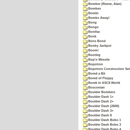
Bomber (Reeve, Alan)
Bombex
Bombi
Bombs Away!
Bong
Bongo
Bonifac
Bonk
Bons Bond
Booby Jackpot
Boom!
Bootleg
Bop'n Wrestle
Bopotron
Bopotron Construction Set
Bored a Bit
Bored of Floppy
Borek in ASCII World
Bosconian
Boulder Bombers
Boulder Dash 1+
Boulder Dash 2+
Boulder Dash (2600)
Boulder Dash 3+
Boulder Dash 8
Boulder Dash Bobo 1
Boulder Dash Bobo 3
Boulder Dash Bobo 4