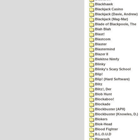
Blackhawk
Blackjack Casino
Blackjack (Davie, Andrew)
Blackjack (Mag-Mar)
Blade of Blackpoole, The
Blah Blah
Blast!
Blastcom
Blaster
Blastermind
Blazer II
Blekitne Nimfy
Blinky
Blinky's Scary School
Blip!
Blip! (Hard Software)
Blitz
Blitz!, Der
Blob Hunt
Blockaboo!
Blockade
Blockbuster (APX)
Blockbuster (Knowles, D.)
Blokers
Blok-Head
Blood Fighter
B.L.O.U.D
Blowsub