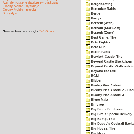
Atari demoscene database - dyskusja
Bergshooting
Colony Mobile - dyskusja
Berserker Raids
Colony Mobile - projekt
Statystyki
Bertie
Bertyx
Berzerk (Atari)
Berzerk (Star-Soft)
Nowinki
tworzone dzięki
CuteNews
Berzerk (Zong)
Best Game, The
Beta Fighter
Beta Run
Beton Panik
Bewitch Castle, The
Beyond Castle Blackthorn
Beyond Castle Wolfenstein
Beyond the Evil
BGM
Bibber
Biedny Pies Antoni
Biedny Pies Antoni 2 - Cho
Biedny Pies Antoni 3
Biene Maja
Biffdrop
Big Bird's Funhouse
Big Bird's Special Delivery
Big Bump, The
Big Daddy's Cocktail Bac
Big House, The
Big Mess