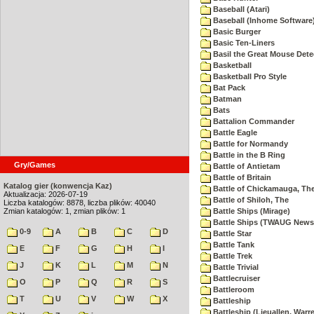
Baseball (Atari)
Baseball (Inhome Software
Basic Burger
Basic Ten-Liners
Basil the Great Mouse Dete
Basketball
Basketball Pro Style
Bat Pack
Batman
Bats
Battalion Commander
Battle Eagle
Battle for Normandy
Battle in the B Ring
Gry/Games
Battle of Antietam
Battle of Britain
Katalog gier (konwencja Kaz)
Battle of Chickamauga, Th
Aktualizacja: 2026-07-19
Battle of Shiloh, The
Liczba katalogów: 8878, liczba plików: 40040
Zmian katalogów: 1, zmian plików: 1
Battle Ships (Mirage)
Battle Ships (TWAUG Newsl
0-9
A
B
C
D
Battle Star
Battle Tank
E
F
G
H
I
Battle Trek
J
K
L
M
N
Battle Trivial
Battlecruiser
O
P
Q
R
S
Battleroom
T
U
V
W
X
Battleship
Battleship (Lieuallen, Warr