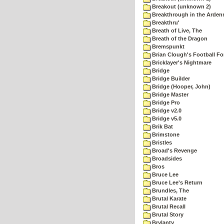
Breakout (unknown 2)
Breakthrough in the Arden
Breakthru'
Breath of Live, The
Breath of the Dragon
Bremspunkt
Brian Clough's Football Fo
Bricklayer's Nightmare
Bridge
Bridge Builder
Bridge (Hooper, John)
Bridge Master
Bridge Pro
Bridge v2.0
Bridge v5.0
Brik Bat
Brimstone
Bristles
Broad's Revenge
Broadsides
Bros
Bruce Lee
Bruce Lee's Return
Brundles, The
Brutal Karate
Brutal Recall
Brutal Story
Brylanty