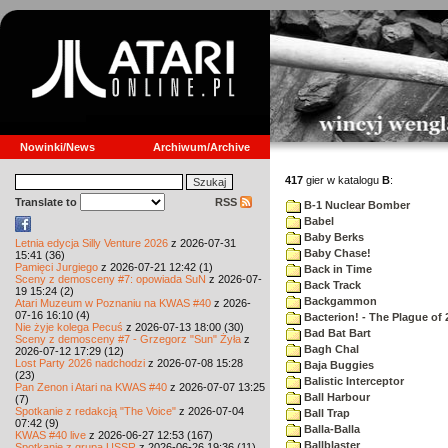
Nowinki/News
Archiwum/Archive
417
gier w katalogu
B
:
Translate to
RSS
B-1 Nuclear Bomber
Babel
Baby Berks
Letnia edycja Silly Venture 2026
z 2026-07-31
Baby Chase!
15:41 (36)
Pamięci Jurgiego
z 2026-07-21 12:42 (1)
Back in Time
Sceny z demosceny #7: opowiada SuN
z 2026-07-
Back Track
19 15:24 (2)
Backgammon
Atari Muzeum w Poznaniu na KWAS #40
z 2026-
07-16 16:10 (4)
Bacterion! - The Plague of 
Nie żyje kolega Pecuś
z 2026-07-13 18:00 (30)
Bad Bat Bart
Sceny z demosceny #7 - Grzegorz "Sun" Żyła
z
Bagh Chal
2026-07-12 17:29 (12)
Lost Party 2026 nadchodzi
z 2026-07-08 15:28
Baja Buggies
(23)
Balistic Interceptor
Pan Zenon i Atari na KWAS #40
z 2026-07-07 13:25
Ball Harbour
(7)
Spotkanie z redakcją "The Voice"
z 2026-07-04
Ball Trap
07:42 (9)
Balla-Balla
KWAS #40 live
z 2026-06-27 12:53 (167)
Ballblaster
Spotkanie z grupą USSR
z 2026-06-26 19:36 (11)