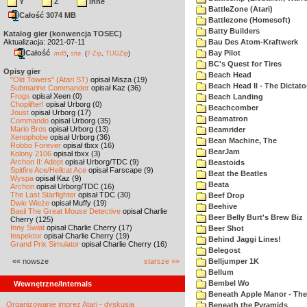
Y
Z
inne
BattleZone (Atari)
Całość 3074 MB
Battlezone (Homesoft)
Batty Builders
Katalog gier (konwencja TOSEC)
Aktualizacja: 2021-07-11
Bau Des Atom-Kraftwerk
Całość
,
Bay Pilot
md5
sha
(
7-Zip
,
TUGZip
)
BC's Quest for Tires
Opisy gier
Beach Head
"Old Towers" (Atari ST)
opisał Misza (19)
Beach Head II - The Dictato
Submarine Commander
opisał Kaz (36)
Frogs
opisał Xeen (0)
Beach Landing
Choplifter!
opisał Urborg (0)
Beachcomber
Joust
opisał Urborg (17)
Beamatron
Commando
opisał Urborg (35)
Mario Bros
opisał Urborg (13)
Beamrider
Xenophobe
opisał Urborg (36)
Bean Machine, The
Robbo Forever
opisał tbxx (16)
BearJam
Kolony 2106
opisał tbxx (3)
Archon II: Adept
opisał Urborg/TDC (9)
Beastoids
Spitfire Ace/Hellcat Ace
opisał Farscape (9)
Beat the Beatles
Wyspa
opisał Kaz (9)
Beata
Archon
opisał Urborg/TDC (16)
The Last Starfighter
opisał TDC (30)
Beef Drop
Dwie Wieże
opisał Muffy (19)
Beehive
Basil The Great Mouse Detective
opisał Charlie
Beer Belly Burt's Brew Biz
Cherry (125)
Inny Świat
opisał Charlie Cherry (17)
Beer Shot
Inspektor
opisał Charlie Cherry (19)
Behind Jaggi Lines!
Grand Prix Simulator
opisał Charlie Cherry (16)
Belegost
«« nowsze
starsze »»
Belljumper 1K
Bellum
Bembel Wo
Wewnętrzne/Internals
Beneath Apple Manor - The 
Organizowanie imprez Atari - dyskusja
Beneath the Pyramids