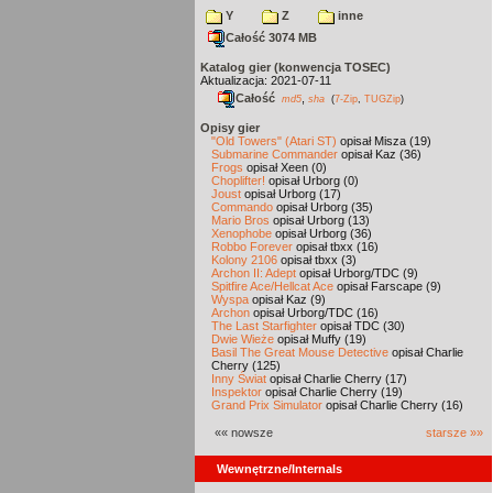
Y
Z
inne
Całość 3074 MB
Katalog gier (konwencja TOSEC)
Aktualizacja: 2021-07-11
Całość
,
md5
sha
(
7-Zip
,
TUGZip
)
Opisy gier
"Old Towers" (Atari ST)
opisał Misza (19)
Submarine Commander
opisał Kaz (36)
Frogs
opisał Xeen (0)
Choplifter!
opisał Urborg (0)
Joust
opisał Urborg (17)
Commando
opisał Urborg (35)
Mario Bros
opisał Urborg (13)
Xenophobe
opisał Urborg (36)
Robbo Forever
opisał tbxx (16)
Kolony 2106
opisał tbxx (3)
Archon II: Adept
opisał Urborg/TDC (9)
Spitfire Ace/Hellcat Ace
opisał Farscape (9)
Wyspa
opisał Kaz (9)
Archon
opisał Urborg/TDC (16)
The Last Starfighter
opisał TDC (30)
Dwie Wieże
opisał Muffy (19)
Basil The Great Mouse Detective
opisał Charlie
Cherry (125)
Inny Świat
opisał Charlie Cherry (17)
Inspektor
opisał Charlie Cherry (19)
Grand Prix Simulator
opisał Charlie Cherry (16)
«« nowsze
starsze »»
Wewnętrzne/Internals