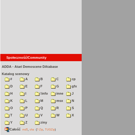
Społeczność/Community
ADDA - Atari Demoscene DAtabase
Katalog scenowy
#
A
B
C
cp
D
E
F
G
gfx
H
I
!info
inne
J
K
L
M
msx
N
O
P
Q
R
S
T
U
V
W
X
Y
Z
ziny
Całość
,
md5
sha
(
7-Zip
,
TUGZip
)