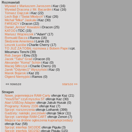
Rozmawiali
Wywiad z Mariuszem Jaroszem
i Kaz (16)
Wywiad Dracona z Mr. Bacardim
i Kaz (16)
Tomasz Dajczak
i Kaz (22)
Lech Bąk i "Świat Młodych"
i Kaz (26)
Michał "Mike" Jaskuła
i Kaz (30)
F#READY
i Dracon (22)
Daniel „Arctus” Kowalski
i Dracon (25)
KATOD
i TDC (15)
Mariusz Wojcieszek
i "Adam" (17)
Romuald Bacza
i Ramos (16)
Śledzenie Amentesa
i Larek (9)
Leszek Łuciów
i Charlie Cherry (17)
TO JUŻ ZA TOBĄ: rozmowa z Bobem Pape
i cpt.
Misumaru Tenchi (39)
Rob Jaeger
i Emu (53)
Jacek "Tabu" Grad
i Dracon (0)
Alexander "Koma" Schön
i Kaz (0)
Maciej Ślifirczyk
i Charlie Cherry (0)
Jarek "Odyniec1" Wyszyński
i Kaz (0)
Marek Bojarski
i Kaz (0)
Olgierd Niemyjski
i Ramos (0)
«« nowsze
starsze »»
Stragan
Nowe, pojemniejsze RAM-Carty
oferuje Kaz (21)
"mouSTer" czyli myszka ST
oferuje Kaz (30)
Atari USBJoy Adapter
oferuje Jakub Husak (0)
Programy: Kolony 2106
oferuje Kaz (7)
Sprzęt: rozszerzenia
oferuje Lotharek (399)
Gadżety: naklejki, pocztówki
oferuje Sikor (11)
Sprzęt: cartridge RAM-CART
oferuje Zenon (7)
Miejsce na drobne ogłoszenia kupna/sprzedaży
oferuje Kaz (58)
Sprzęt: interfejs SIO2IDE
oferuje Piguła (3)
Sprzęt: interfejs SIO2SD
oferuje Piguła (115)