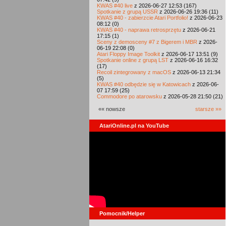
KWAS #40 live
z 2026-06-27 12:53 (167)
Spotkanie z grupą USSR
z 2026-06-26 19:36 (11)
KWAS #40 - zabierzcie Atari Portfolio!
z 2026-06-23
08:12 (0)
KWAS #40 - naprawa retrosprzętu
z 2026-06-21
17:15 (1)
Sceny z demosceny #7 z Bigerem i MBR
z 2026-
06-19 22:08 (0)
Atari Floppy Image Toolkit
z 2026-06-17 13:51 (9)
Spotkanie online z grupą LST
z 2026-06-16 16:32
(17)
Recoil zintegrowany z macOS
z 2026-06-13 21:34
(5)
KWAS #40 odbędzie się w Katowicach
z 2026-06-
07 17:59 (25)
Commodore po atarowsku
z 2026-05-28 21:50 (21)
«« nowsze
starsze »»
AtariOnline.pl na YouTube
Pomocnik/Helper