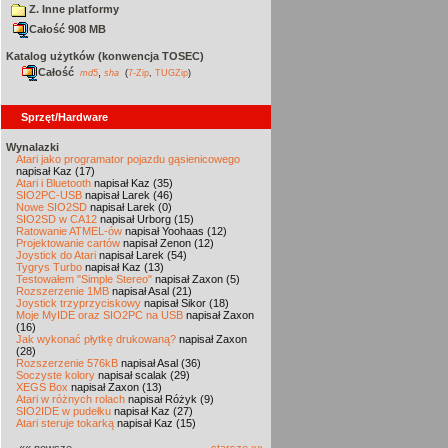
Z. Inne platformy
Całość 908 MB
Katalog użytków (konwencja TOSEC)
Całość
,
md5
sha
(
7-Zip
,
TUGZip
)
Sprzęt/Hardware
Wynalazki
Atari jako programator pojazdu gąsienicowego
napisał Kaz (17)
Atari i Bluetooth
napisał Kaz (35)
SIO2PC-USB
napisał Larek (46)
Nowe SIO2SD
napisał Larek (0)
SIO2SD w CA12
napisał Urborg (15)
Ratowanie ATMEL-ów
napisał Yoohaas (12)
Projektowanie cartów
napisał Zenon (12)
Joystick do Atari
napisał Larek (54)
Tygrys Turbo
napisał Kaz (13)
Testowałem "Simple Stereo"
napisał Zaxon (5)
Rozszerzenie 1MB
napisał Asal (21)
Joystick trzyprzyciskowy
napisał Sikor (18)
Moje MyIDE oraz SIO2PC na USB
napisał Zaxon
(16)
Jak wykonać płytkę drukowaną?
napisał Zaxon
(28)
Rozszerzenie 576kB
napisał Asal (36)
Soczyste kolory
napisał scalak (29)
XEGS Box
napisał Zaxon (13)
Atari w różnych rolach
napisał Różyk (9)
SIO2IDE w pudełku
napisał Kaz (27)
Atari steruje tokarką
napisał Kaz (15)