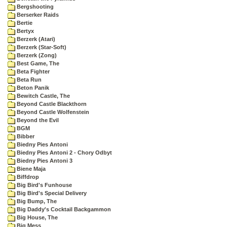
Bergshooting
Berserker Raids
Bertie
Bertyx
Berzerk (Atari)
Berzerk (Star-Soft)
Berzerk (Zong)
Best Game, The
Beta Fighter
Beta Run
Beton Panik
Bewitch Castle, The
Beyond Castle Blackthorn
Beyond Castle Wolfenstein
Beyond the Evil
BGM
Bibber
Biedny Pies Antoni
Biedny Pies Antoni 2 - Chory Odbyt
Biedny Pies Antoni 3
Biene Maja
Biffdrop
Big Bird's Funhouse
Big Bird's Special Delivery
Big Bump, The
Big Daddy's Cocktail Backgammon
Big House, The
Big Mess