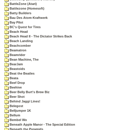
BattleZone (Atari)
Battlezone (Homesoft)
Batty Builders
Bau Des Atom-Kraftwerk
Bay Pilot
BC's Quest for Tires
Beach Head
Beach Head II - The Dictator Strikes Back
Beach Landing
Beachcomber
Beamatron
Beamrider
Bean Machine, The
BearJam
Beastoids
Beat the Beatles
Beata
Beef Drop
Beehive
Beer Belly Burt's Brew Biz
Beer Shot
Behind Jaggi Lines!
Belegost
Belljumper 1K
Bellum
Bembel Wo
Beneath Apple Manor - The Special Edition
Beneath the Pyramids