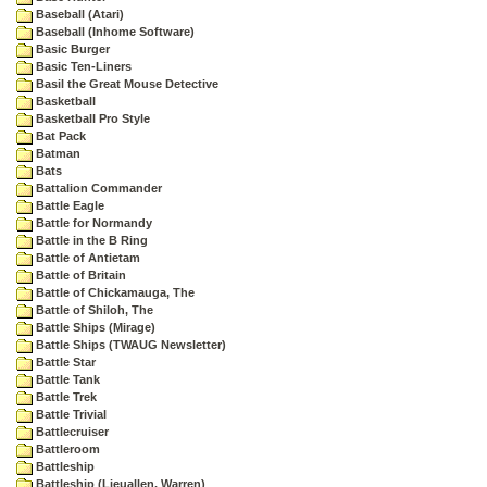
Baseball (Atari)
Baseball (Inhome Software)
Basic Burger
Basic Ten-Liners
Basil the Great Mouse Detective
Basketball
Basketball Pro Style
Bat Pack
Batman
Bats
Battalion Commander
Battle Eagle
Battle for Normandy
Battle in the B Ring
Battle of Antietam
Battle of Britain
Battle of Chickamauga, The
Battle of Shiloh, The
Battle Ships (Mirage)
Battle Ships (TWAUG Newsletter)
Battle Star
Battle Tank
Battle Trek
Battle Trivial
Battlecruiser
Battleroom
Battleship
Battleship (Lieuallen, Warren)