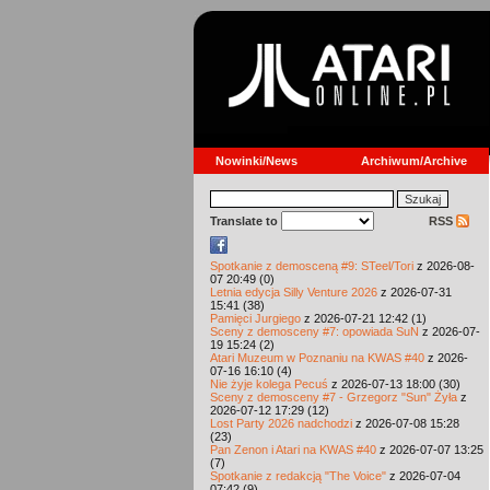
Nowinki/News
Archiwum/Archive
Translate to
RSS
Spotkanie z demosceną #9: STeel/Tori
z 2026-08-
07 20:49 (0)
Letnia edycja Silly Venture 2026
z 2026-07-31
15:41 (38)
Pamięci Jurgiego
z 2026-07-21 12:42 (1)
Sceny z demosceny #7: opowiada SuN
z 2026-07-
19 15:24 (2)
Atari Muzeum w Poznaniu na KWAS #40
z 2026-
07-16 16:10 (4)
Nie żyje kolega Pecuś
z 2026-07-13 18:00 (30)
Sceny z demosceny #7 - Grzegorz "Sun" Żyła
z
2026-07-12 17:29 (12)
Lost Party 2026 nadchodzi
z 2026-07-08 15:28
(23)
Pan Zenon i Atari na KWAS #40
z 2026-07-07 13:25
(7)
Spotkanie z redakcją "The Voice"
z 2026-07-04
07:42 (9)