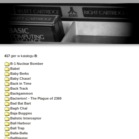
417
gier w katalogu
B
:
B-1 Nuclear Bomber
Babel
Baby Berks
Baby Chase!
Back in Time
Back Track
Backgammon
Bacterion! - The Plague of 2369
Bad Bat Bart
Bagh Chal
Baja Buggies
Balistic Interceptor
Ball Harbour
Ball Trap
Balla-Balla
Ballblaster