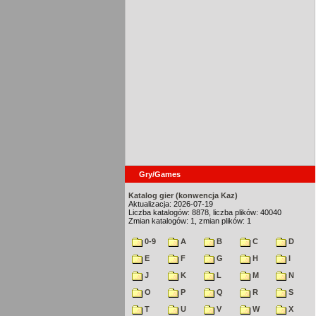
Gry/Games
Katalog gier (konwencja Kaz)
Aktualizacja: 2026-07-19
Liczba katalogów: 8878, liczba plików: 40040
Zmian katalogów: 1, zmian plików: 1
0-9
A
B
C
D
E
F
G
H
I
J
K
L
M
N
O
P
Q
R
S
T
U
V
W
X