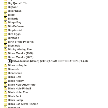
Big Quest!, The
Bigfoot
Biker Dave
Bilbo
Billiards
Bingo Bay
Bio-Defense
Bioptronid
Bird Eggs
Birdfood
Birth of the Pheonix
Bismarck
Bitchy Witchy, The
Bitwa Morska (1990)
Bitwa Morska (2001)
Bitwa Morska (demo) (2001)(ArSoft CORPORATION)(PL).atr
Bitwa o Anglie
Biznesik
Biznesmen
Black Box
Black Friday
Black Hole Adventure
Black Hole Pinball
Black Hole, The
Black Jack
Black Lamp
Black Sea Silver Fishing
Blackbird