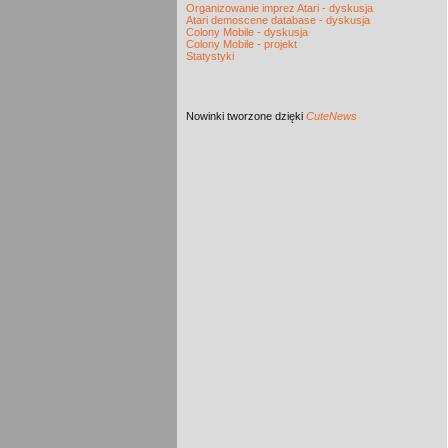
Organizowanie imprez Atari - dyskusja
Atari demoscene database - dyskusja
Colony Mobile - dyskusja
Colony Mobile - projekt
Statystyki
Nowinki
tworzone dzięki
CuteNews