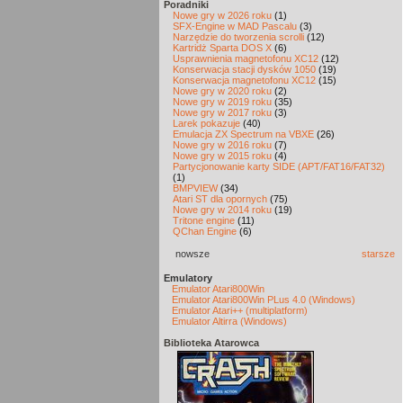
Poradniki
Nowe gry w 2026 roku
(1)
SFX-Engine w MAD Pascalu
(3)
Narzędzie do tworzenia scrolli
(12)
Kartridż Sparta DOS X
(6)
Usprawnienia magnetofonu XC12
(12)
Konserwacja stacji dysków 1050
(19)
Konserwacja magnetofonu XC12
(15)
Nowe gry w 2020 roku
(2)
Nowe gry w 2019 roku
(35)
Nowe gry w 2017 roku
(3)
Larek pokazuje
(40)
Emulacja ZX Spectrum na VBXE
(26)
Nowe gry w 2016 roku
(7)
Nowe gry w 2015 roku
(4)
Partycjonowanie karty SIDE (APT/FAT16/FAT32)
(1)
BMPVIEW
(34)
Atari ST dla opornych
(75)
Nowe gry w 2014 roku
(19)
Tritone engine
(11)
QChan Engine
(6)
nowsze
starsze
Emulatory
Emulator Atari800Win
Emulator Atari800Win PLus 4.0 (Windows)
Emulator Atari++ (multiplatform)
Emulator Altirra (Windows)
Biblioteka Atarowca