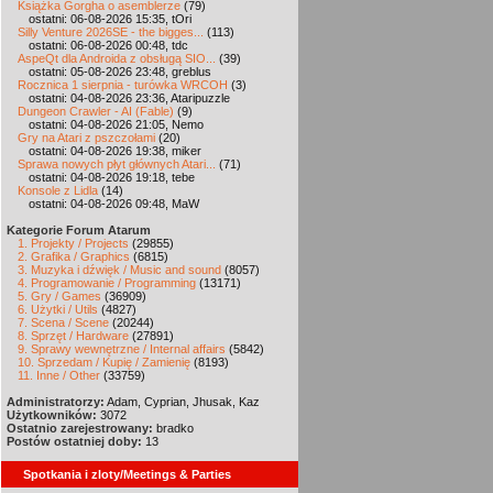
Książka Gorgha o asemblerze
(79)
ostatni: 06-08-2026 15:35, tOri
Silly Venture 2026SE - the bigges...
(113)
ostatni: 06-08-2026 00:48, tdc
AspeQt dla Androida z obsługą SIO...
(39)
ostatni: 05-08-2026 23:48, greblus
Rocznica 1 sierpnia - turówka WRCOH
(3)
ostatni: 04-08-2026 23:36, Ataripuzzle
Dungeon Crawler - AI (Fable)
(9)
ostatni: 04-08-2026 21:05, Nemo
Gry na Atari z pszczołami
(20)
ostatni: 04-08-2026 19:38, miker
Sprawa nowych płyt głównych Atari...
(71)
ostatni: 04-08-2026 19:18, tebe
Konsole z Lidla
(14)
ostatni: 04-08-2026 09:48, MaW
Kategorie Forum Atarum
1. Projekty / Projects
(29855)
2. Grafika / Graphics
(6815)
3. Muzyka i dźwięk / Music and sound
(8057)
4. Programowanie / Programming
(13171)
5. Gry / Games
(36909)
6. Użytki / Utils
(4827)
7. Scena / Scene
(20244)
8. Sprzęt / Hardware
(27891)
9. Sprawy wewnętrzne / Internal affairs
(5842)
10. Sprzedam / Kupię / Zamienię
(8193)
11. Inne / Other
(33759)
Administratorzy:
Adam, Cyprian, Jhusak, Kaz
Użytkowników:
3072
Ostatnio zarejestrowany:
bradko
Postów ostatniej doby:
13
Spotkania i zloty/Meetings & Parties