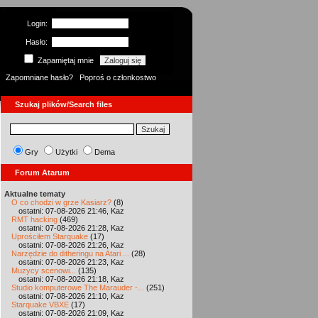
Login:
Hasło:
Zapamiętaj mnie
Zapomniane hasło?
Poproś o członkostwo
Szukaj plików/Search files
Gry
Użytki
Dema
Forum Atarum
Aktualne tematy
O co chodzi w grze Kasiarz?
(8)
ostatni: 07-08-2026 21:46, Kaz
RMT hacking
(469)
ostatni: 07-08-2026 21:28, Kaz
Uprościłem Starquake
(17)
ostatni: 07-08-2026 21:26, Kaz
Narzędzie do ditheringu na Atari ...
(28)
ostatni: 07-08-2026 21:23, Kaz
Muzycy scenowi...
(135)
ostatni: 07-08-2026 21:18, Kaz
Studio komputerowe The Marauder -...
(251)
ostatni: 07-08-2026 21:10, Kaz
Starquake VBXE
(17)
ostatni: 07-08-2026 21:09, Kaz