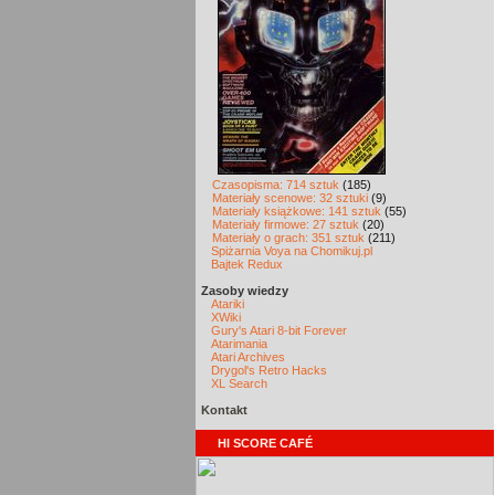
Czasopisma: 714 sztuk
(185)
Materiały scenowe: 32 sztuki
(9)
Materiały książkowe: 141 sztuk
(55)
Materiały firmowe: 27 sztuk
(20)
Materiały o grach: 351 sztuk
(211)
Spiżarnia Voya na Chomikuj.pl
Bajtek Redux
Zasoby wiedzy
Atariki
XWiki
Gury's Atari 8-bit Forever
Atarimania
Atari Archives
Drygol's Retro Hacks
XL Search
Kontakt
HI SCORE CAFÉ