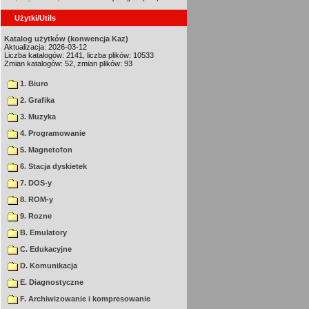
Użytki/Utils
Katalog użytków (konwencja Kaz)
Aktualizacja: 2026-03-12
Liczba katalogów: 2141, liczba plików: 10533
Zmian katalogów: 52, zmian plików: 93
1. Biuro
2. Grafika
3. Muzyka
4. Programowanie
5. Magnetofon
6. Stacja dyskietek
7. DOS-y
8. ROM-y
9. Rozne
B. Emulatory
C. Edukacyjne
D. Komunikacja
E. Diagnostyczne
F. Archiwizowanie i kompresowanie