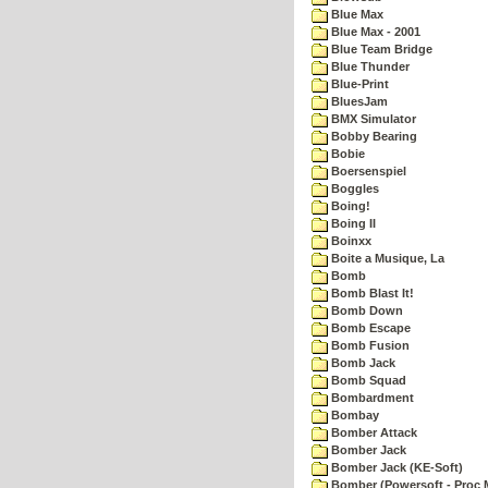
Blue Max
Blue Max - 2001
Blue Team Bridge
Blue Thunder
Blue-Print
BluesJam
BMX Simulator
Bobby Bearing
Bobie
Boersenspiel
Boggles
Boing!
Boing II
Boinxx
Boite a Musique, La
Bomb
Bomb Blast It!
Bomb Down
Bomb Escape
Bomb Fusion
Bomb Jack
Bomb Squad
Bombardment
Bombay
Bomber Attack
Bomber Jack
Bomber Jack (KE-Soft)
Bomber (Powersoft - Proc 