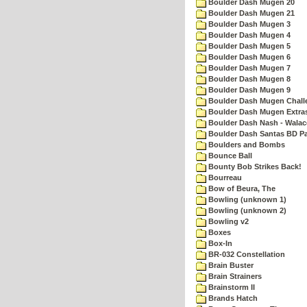
Boulder Dash Mugen 20
Boulder Dash Mugen 21
Boulder Dash Mugen 3
Boulder Dash Mugen 4
Boulder Dash Mugen 5
Boulder Dash Mugen 6
Boulder Dash Mugen 7
Boulder Dash Mugen 8
Boulder Dash Mugen 9
Boulder Dash Mugen Chall
Boulder Dash Mugen Extra
Boulder Dash Nash - Walac
Boulder Dash Santas BD Pa
Boulders and Bombs
Bounce Ball
Bounty Bob Strikes Back!
Bourreau
Bow of Beura, The
Bowling (unknown 1)
Bowling (unknown 2)
Bowling v2
Boxes
Box-In
BR-032 Constellation
Brain Buster
Brain Strainers
Brainstorm II
Brands Hatch