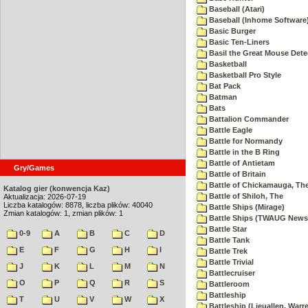
Baseball (Atari)
Baseball (Inhome Software
Basic Burger
Basic Ten-Liners
Basil the Great Mouse Dete
Basketball
Basketball Pro Style
Bat Pack
Batman
Bats
Battalion Commander
Battle Eagle
Battle for Normandy
Battle in the B Ring
Battle of Antietam
Gry/Games
Battle of Britain
Battle of Chickamauga, Th
Katalog gier (konwencja Kaz)
Battle of Shiloh, The
Aktualizacja: 2026-07-19
Liczba katalogów: 8878, liczba plików: 40040
Battle Ships (Mirage)
Zmian katalogów: 1, zmian plików: 1
Battle Ships (TWAUG Newsl
Battle Star
0-9
A
B
C
D
Battle Tank
E
F
G
H
I
Battle Trek
Battle Trivial
J
K
L
M
N
Battlecruiser
O
P
Q
R
S
Battleroom
Battleship
T
U
V
W
X
Battleship (Lieuallen, Warr