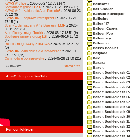
KWAS #40 live
z 2026-06-27 12:53 (167)
Ballblazer
Spotkanie z grupą USSR
z 2026-06-26 19:36 (11)
Ball-Cracker
KWAS #40 - zabierzcie Atari Portfolio!
z 2026-06-23
Ballistic Interceptor
08:12 (0)
KWAS #40 - naprawa retrosprzętu
z 2026-06-21
Ballistics
17:15 (1)
Ballon '87
Sceny z demosceny #7 z Bigerem i MBR
z 2026-
Balloon Capers
06-19 22:08 (0)
Atari Floppy Image Toolkit
z 2026-06-17 13:51 (9)
Balloon Pop
Spotkanie online z grupą LST
z 2026-06-16 16:32
Balloonacy
(17)
Balloonier
Recoil zintegrowany z macOS
z 2026-06-13 21:34
(5)
Balls'n Boobies
KWAS #40 odbędzie się w Katowicach
z 2026-06-
Ballyhoo
07 17:59 (25)
Balz
Commodore po atarowsku
z 2026-05-28 21:50 (21)
Banana
«« nowsze
starsze »»
Bandit
Bandit Boulderdash 01
AtariOnline.pl na YouTube
Bandit Boulderdash 02
Bandit Boulderdash 03
Bandit Boulderdash 04
Bandit Boulderdash 05
Bandit Boulderdash 06
Bandit Boulderdash 07
Bandit Boulderdash 08
Bandit Boulderdash 09
Bandit Boulderdash 10
Bandit Boulderdash 11
Bandit Boulderdash 12
Pomocnik/Helper
Bandit Boulderdash 13
Bandit Boulderdash 14