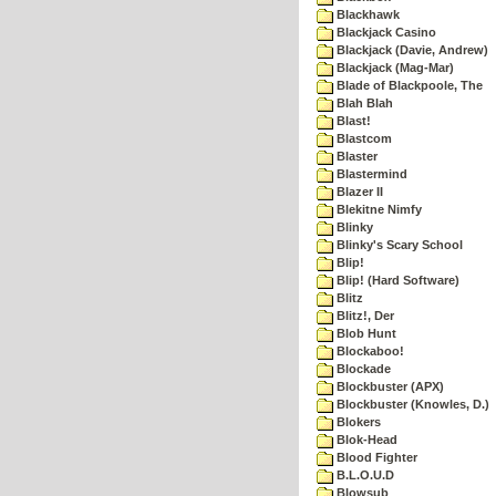
Blackhawk
Blackjack Casino
Blackjack (Davie, Andrew)
Blackjack (Mag-Mar)
Blade of Blackpoole, The
Blah Blah
Blast!
Blastcom
Blaster
Blastermind
Blazer II
Blekitne Nimfy
Blinky
Blinky's Scary School
Blip!
Blip! (Hard Software)
Blitz
Blitz!, Der
Blob Hunt
Blockaboo!
Blockade
Blockbuster (APX)
Blockbuster (Knowles, D.)
Blokers
Blok-Head
Blood Fighter
B.L.O.U.D
Blowsub