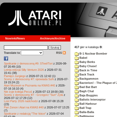
Nowinki/News
Archiwum/Archive
417
gier w katalogu
B
:
Translate to
RSS
B-1 Nuclear Bomber
Babel
Baby Berks
Spotkanie z demosceną #9: STeel/Tori
z 2026-08-
Baby Chase!
07 20:49 (10)
Letnia edycja Silly Venture 2026
z 2026-07-31
Back in Time
15:41 (38)
Back Track
Pamięci Jurgiego
z 2026-07-21 12:42 (1)
Backgammon
Sceny z demosceny #7: opowiada SuN
z 2026-07-
19 15:24 (2)
Bacterion! - The Plague of 
Atari Muzeum w Poznaniu na KWAS #40
z 2026-
Bad Bat Bart
07-16 16:10 (4)
Bagh Chal
Nie żyje kolega Pecuś
z 2026-07-13 18:00 (30)
Sceny z demosceny #7 - Grzegorz "Sun" Żyła
z
Baja Buggies
2026-07-12 17:29 (12)
Balistic Interceptor
Lost Party 2026 nadchodzi
z 2026-07-08 15:28
Ball Harbour
(23)
Pan Zenon i Atari na KWAS #40
z 2026-07-07 13:25
Ball Trap
(7)
Balla-Balla
Spotkanie z redakcją "The Voice"
z 2026-07-04
Ballblaster
07:42 (9)