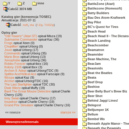
Y
Z
inne
BattleZone (Atari)
Battlezone (Homesoft)
Całość 3074 MB
Batty Builders
Katalog gier (konwencja TOSEC)
Bau Des Atom-Kraftwerk
Aktualizacja: 2021-07-11
Bay Pilot
Całość
,
md5
sha
(
7-Zip
,
TUGZip
)
BC's Quest for Tires
Beach Head
Opisy gier
"Old Towers" (Atari ST)
opisał Misza (19)
Beach Head II - The Dictato
Submarine Commander
opisał Kaz (36)
Beach Landing
Frogs
opisał Xeen (0)
Beachcomber
Choplifter!
opisał Urborg (0)
Joust
opisał Urborg (17)
Beamatron
Commando
opisał Urborg (35)
Beamrider
Mario Bros
opisał Urborg (13)
Bean Machine, The
Xenophobe
opisał Urborg (36)
Robbo Forever
opisał tbxx (16)
BearJam
Kolony 2106
opisał tbxx (3)
Beastoids
Archon II: Adept
opisał Urborg/TDC (9)
Beat the Beatles
Spitfire Ace/Hellcat Ace
opisał Farscape (9)
Wyspa
opisał Kaz (9)
Beata
Archon
opisał Urborg/TDC (16)
Beef Drop
The Last Starfighter
opisał TDC (30)
Beehive
Dwie Wieże
opisał Muffy (19)
Basil The Great Mouse Detective
opisał Charlie
Beer Belly Burt's Brew Biz
Cherry (125)
Beer Shot
Inny Świat
opisał Charlie Cherry (17)
Behind Jaggi Lines!
Inspektor
opisał Charlie Cherry (19)
Grand Prix Simulator
opisał Charlie Cherry (16)
Belegost
Belljumper 1K
«« nowsze
starsze »»
Bellum
Bembel Wo
Wewnętrzne/Internals
Beneath Apple Manor - The 
Beneath the Pyramids