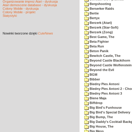
Organizowanie imprez Atari - dyskusja
Bergshooting
Atari demoscene database - dyskusja
Colony Mobile - dyskusja
Berserker Raids
Colony Mobile - projekt
Bertie
Statystyki
Bertyx
Berzerk (Atari)
Berzerk (Star-Soft)
Berzerk (Zong)
Nowinki
tworzone dzięki
CuteNews
Best Game, The
Beta Fighter
Beta Run
Beton Panik
Bewitch Castle, The
Beyond Castle Blackthorn
Beyond Castle Wolfenstein
Beyond the Evil
BGM
Bibber
Biedny Pies Antoni
Biedny Pies Antoni 2 - Cho
Biedny Pies Antoni 3
Biene Maja
Biffdrop
Big Bird's Funhouse
Big Bird's Special Delivery
Big Bump, The
Big Daddy's Cocktail Bac
Big House, The
Big Mess