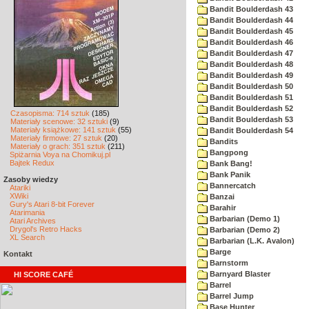
Bandit Boulderdash 43
Bandit Boulderdash 44
Bandit Boulderdash 45
Bandit Boulderdash 46
Bandit Boulderdash 47
Bandit Boulderdash 48
Bandit Boulderdash 49
Bandit Boulderdash 50
Bandit Boulderdash 51
Bandit Boulderdash 52
Czasopisma: 714 sztuk
(185)
Bandit Boulderdash 53
Materiały scenowe: 32 sztuki
(9)
Materiały książkowe: 141 sztuk
(55)
Bandit Boulderdash 54
Materiały firmowe: 27 sztuk
(20)
Bandits
Materiały o grach: 351 sztuk
(211)
Bangpong
Spiżarnia Voya na Chomikuj.pl
Bajtek Redux
Bank Bang!
Bank Panik
Zasoby wiedzy
Bannercatch
Atariki
XWiki
Banzai
Gury's Atari 8-bit Forever
Barahir
Atarimania
Barbarian (Demo 1)
Atari Archives
Drygol's Retro Hacks
Barbarian (Demo 2)
XL Search
Barbarian (L.K. Avalon)
Barge
Kontakt
Barnstorm
Barnyard Blaster
HI SCORE CAFÉ
Barrel
Barrel Jump
Base Hunter