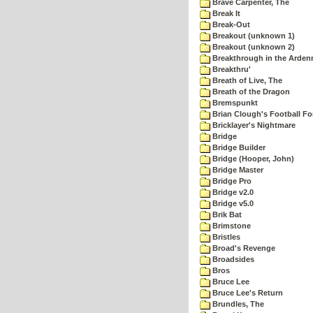
Brave Carpenter, The
Break It
Break-Out
Breakout (unknown 1)
Breakout (unknown 2)
Breakthrough in the Arden
Breakthru'
Breath of Live, The
Breath of the Dragon
Bremspunkt
Brian Clough's Football Fo
Bricklayer's Nightmare
Bridge
Bridge Builder
Bridge (Hooper, John)
Bridge Master
Bridge Pro
Bridge v2.0
Bridge v5.0
Brik Bat
Brimstone
Bristles
Broad's Revenge
Broadsides
Bros
Bruce Lee
Bruce Lee's Return
Brundles, The