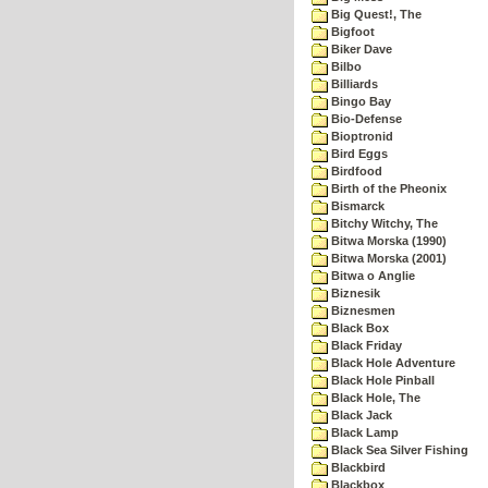
Big Quest!, The
Bigfoot
Biker Dave
Bilbo
Billiards
Bingo Bay
Bio-Defense
Bioptronid
Bird Eggs
Birdfood
Birth of the Pheonix
Bismarck
Bitchy Witchy, The
Bitwa Morska (1990)
Bitwa Morska (2001)
Bitwa o Anglie
Biznesik
Biznesmen
Black Box
Black Friday
Black Hole Adventure
Black Hole Pinball
Black Hole, The
Black Jack
Black Lamp
Black Sea Silver Fishing
Blackbird
Blackbox