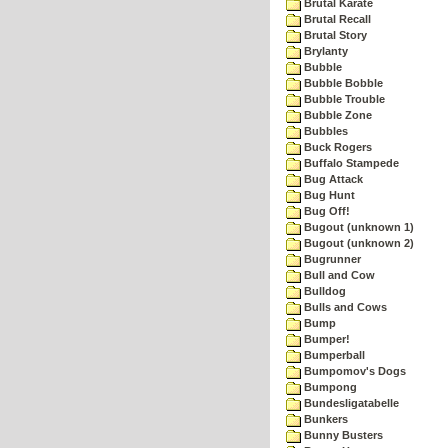
Brutal Karate
Brutal Recall
Brutal Story
Brylanty
Bubble
Bubble Bobble
Bubble Trouble
Bubble Zone
Bubbles
Buck Rogers
Buffalo Stampede
Bug Attack
Bug Hunt
Bug Off!
Bugout (unknown 1)
Bugout (unknown 2)
Bugrunner
Bull and Cow
Bulldog
Bulls and Cows
Bump
Bumper!
Bumperball
Bumpomov's Dogs
Bumpong
Bundesligatabelle
Bunkers
Bunny Busters