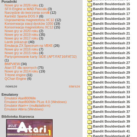
Poradniki
Bandit Boulderdash 15
Nowe gry w 2026 roku
(1)
SFX-Engine w MAD Pascalu
(3)
Bandit Boulderdash 16
Narzędzie do tworzenia scrolli
(12)
Bandit Boulderdash 17
Kartridż Sparta DOS X
(6)
Bandit Boulderdash 18
Usprawnienia magnetofonu XC12
(12)
Konserwacja stacji dysków 1050
(19)
Bandit Boulderdash 19
Konserwacja magnetofonu XC12
(15)
Bandit Boulderdash 20
Nowe gry w 2020 roku
(2)
Bandit Boulderdash 21
Nowe gry w 2019 roku
(35)
Nowe gry w 2017 roku
(3)
Bandit Boulderdash 22
Larek pokazuje
(40)
Bandit Boulderdash 23
Emulacja ZX Spectrum na VBXE
(26)
Bandit Boulderdash 24
Nowe gry w 2016 roku
(7)
Nowe gry w 2015 roku
(4)
Bandit Boulderdash 25
Partycjonowanie karty SIDE (APT/FAT16/FAT32)
Bandit Boulderdash 26
(1)
Bandit Boulderdash 27
BMPVIEW
(34)
Atari ST dla opornych
(75)
Bandit Boulderdash 28
Nowe gry w 2014 roku
(19)
Bandit Boulderdash 29
Tritone engine
(11)
Bandit Boulderdash 30
QChan Engine
(6)
Bandit Boulderdash 31
nowsze
starsze
Bandit Boulderdash 32
Bandit Boulderdash 33
Emulatory
Bandit Boulderdash 34
Emulator Atari800Win
Emulator Atari800Win PLus 4.0 (Windows)
Bandit Boulderdash 35
Emulator Atari++ (multiplatform)
Bandit Boulderdash 36
Emulator Altirra (Windows)
Bandit Boulderdash 37
Biblioteka Atarowca
Bandit Boulderdash 38
Bandit Boulderdash 39
Bandit Boulderdash 40
Bandit Boulderdash 41
Bandit Boulderdash 42