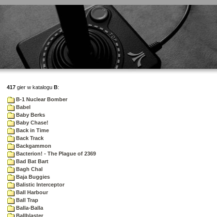
417
gier w katalogu
B
:
B-1 Nuclear Bomber
Babel
Baby Berks
Baby Chase!
Back in Time
Back Track
Backgammon
Bacterion! - The Plague of 2369
Bad Bat Bart
Bagh Chal
Baja Buggies
Balistic Interceptor
Ball Harbour
Ball Trap
Balla-Balla
Ballblaster