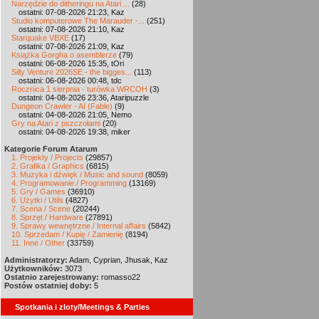
Narzędzie do ditheringu na Atari ...
(28)
ostatni: 07-08-2026 21:23, Kaz
Studio komputerowe The Marauder -...
(251)
ostatni: 07-08-2026 21:10, Kaz
Starquake VBXE
(17)
ostatni: 07-08-2026 21:09, Kaz
Książka Gorgha o asemblerze
(79)
ostatni: 06-08-2026 15:35, tOri
Silly Venture 2026SE - the bigges...
(113)
ostatni: 06-08-2026 00:48, tdc
Rocznica 1 sierpnia - turówka WRCOH
(3)
ostatni: 04-08-2026 23:36, Ataripuzzle
Dungeon Crawler - AI (Fable)
(9)
ostatni: 04-08-2026 21:05, Nemo
Gry na Atari z pszczołami
(20)
ostatni: 04-08-2026 19:38, miker
Kategorie Forum Atarum
1. Projekty / Projects
(29857)
2. Grafika / Graphics
(6815)
3. Muzyka i dźwięk / Music and sound
(8059)
4. Programowanie / Programming
(13169)
5. Gry / Games
(36910)
6. Użytki / Utils
(4827)
7. Scena / Scene
(20244)
8. Sprzęt / Hardware
(27891)
9. Sprawy wewnętrzne / Internal affairs
(5842)
10. Sprzedam / Kupię / Zamienię
(8194)
11. Inne / Other
(33759)
Administratorzy:
Adam, Cyprian, Jhusak, Kaz
Użytkowników:
3073
Ostatnio zarejestrowany:
romasso22
Postów ostatniej doby:
5
Spotkania i zloty/Meetings & Parties