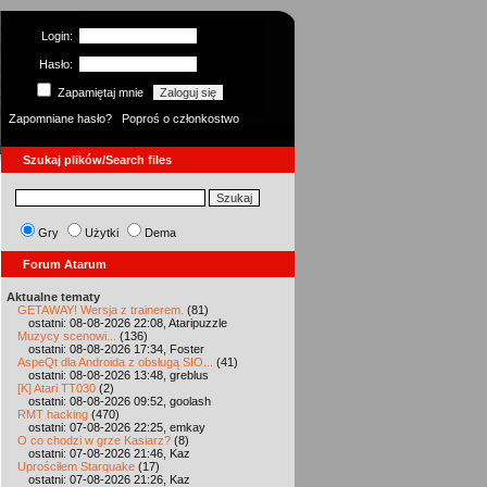
Login:
Hasło:
Zapamiętaj mnie
Zapomniane hasło?
Poproś o członkostwo
Szukaj plików/Search files
Gry
Użytki
Dema
Forum Atarum
Aktualne tematy
GETAWAY! Wersja z trainerem.
(81)
ostatni: 08-08-2026 22:08, Ataripuzzle
Muzycy scenowi...
(136)
ostatni: 08-08-2026 17:34, Foster
AspeQt dla Androida z obsługą SIO...
(41)
ostatni: 08-08-2026 13:48, greblus
[K] Atari TT030
(2)
ostatni: 08-08-2026 09:52, goolash
RMT hacking
(470)
ostatni: 07-08-2026 22:25, emkay
O co chodzi w grze Kasiarz?
(8)
ostatni: 07-08-2026 21:46, Kaz
Uprościłem Starquake
(17)
ostatni: 07-08-2026 21:26, Kaz