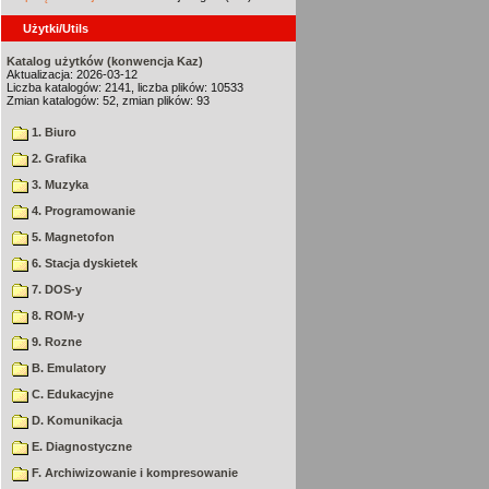
Użytki/Utils
Katalog użytków (konwencja Kaz)
Aktualizacja: 2026-03-12
Liczba katalogów: 2141, liczba plików: 10533
Zmian katalogów: 52, zmian plików: 93
1. Biuro
2. Grafika
3. Muzyka
4. Programowanie
5. Magnetofon
6. Stacja dyskietek
7. DOS-y
8. ROM-y
9. Rozne
B. Emulatory
C. Edukacyjne
D. Komunikacja
E. Diagnostyczne
F. Archiwizowanie i kompresowanie