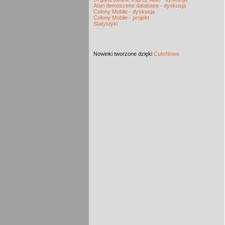
Atari demoscene database - dyskusja
Colony Mobile - dyskusja
Colony Mobile - projekt
Statystyki
Nowinki
tworzone dzięki
CuteNews