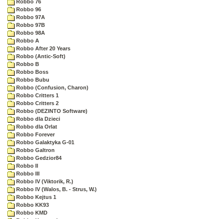
Robbo 76
Robbo 96
Robbo 97A
Robbo 97B
Robbo 98A
Robbo A
Robbo After 20 Years
Robbo (Antic-Soft)
Robbo B
Robbo Boss
Robbo Bubu
Robbo (Confusion, Charon)
Robbo Critters 1
Robbo Critters 2
Robbo (DEZINTO Software)
Robbo dla Dzieci
Robbo dla Orlat
Robbo Forever
Robbo Galaktyka G-01
Robbo Galtron
Robbo Gedzior84
Robbo II
Robbo III
Robbo IV (Viktorik, R.)
Robbo IV (Walos, B. - Strus, W.)
Robbo Kejtus 1
Robbo KK93
Robbo KMD