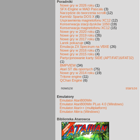
Poradniki
Nowe gry w 2026 roku
(1)
SFX-Engine w MAD Pascalu
(3)
Narzędzie do tworzenia scrolli
(12)
Kartridż Sparta DOS X
(6)
Usprawnienia magnetofonu XC12
(12)
Konserwacja stacji dysków 1050
(19)
Konserwacja magnetofonu XC12
(15)
Nowe gry w 2020 roku
(2)
Nowe gry w 2019 roku
(35)
Nowe gry w 2017 roku
(3)
Larek pokazuje
(40)
Emulacja ZX Spectrum na VBXE
(26)
Nowe gry w 2016 roku
(7)
Nowe gry w 2015 roku
(4)
Partycjonowanie karty SIDE (APT/FAT16/FAT32)
(1)
BMPVIEW
(34)
Atari ST dla opornych
(75)
Nowe gry w 2014 roku
(19)
Tritone engine
(11)
QChan Engine
(6)
nowsze
starsze
Emulatory
Emulator Atari800Win
Emulator Atari800Win PLus 4.0 (Windows)
Emulator Atari++ (multiplatform)
Emulator Altirra (Windows)
Biblioteka Atarowca