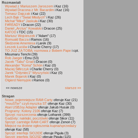
Rozmawiali
Wywiad z Mariuszem Jaroszem
i Kaz (16)
Wywiad Dracona z Mr. Bacardim
i Kaz (16)
Tomasz Dajczak
i Kaz (22)
Lech Bąk i "Świat Młodych"
i Kaz (26)
Michał "Mike" Jaskuła
i Kaz (30)
F#READY
i Dracon (22)
Daniel „Arctus” Kowalski
i Dracon (25)
KATOD
i TDC (15)
Mariusz Wojcieszek
i "Adam" (17)
Romuald Bacza
i Ramos (16)
Śledzenie Amentesa
i Larek (9)
Leszek Łuciów
i Charlie Cherry (17)
TO JUŻ ZA TOBĄ: rozmowa z Bobem Pape
i cpt.
Misumaru Tenchi (39)
Rob Jaeger
i Emu (53)
Jacek "Tabu" Grad
i Dracon (0)
Alexander "Koma" Schön
i Kaz (0)
Maciej Ślifirczyk
i Charlie Cherry (0)
Jarek "Odyniec1" Wyszyński
i Kaz (0)
Marek Bojarski
i Kaz (0)
Olgierd Niemyjski
i Ramos (0)
«« nowsze
starsze »»
Stragan
Nowe, pojemniejsze RAM-Carty
oferuje Kaz (21)
"mouSTer" czyli myszka ST
oferuje Kaz (30)
Atari USBJoy Adapter
oferuje Jakub Husak (0)
Programy: Kolony 2106
oferuje Kaz (7)
Sprzęt: rozszerzenia
oferuje Lotharek (399)
Gadżety: naklejki, pocztówki
oferuje Sikor (11)
Sprzęt: cartridge RAM-CART
oferuje Zenon (7)
Miejsce na drobne ogłoszenia kupna/sprzedaży
oferuje Kaz (58)
Sprzęt: interfejs SIO2IDE
oferuje Piguła (3)
Sprzęt: interfejs SIO2SD
oferuje Piguła (115)