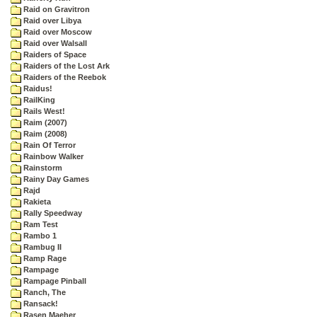
Raid on Gravitron
Raid over Libya
Raid over Moscow
Raid over Walsall
Raiders of Space
Raiders of the Lost Ark
Raiders of the Reebok
Raidus!
RailKing
Rails West!
Raim (2007)
Raim (2008)
Rain Of Terror
Rainbow Walker
Rainstorm
Rainy Day Games
Rajd
Rakieta
Rally Speedway
Ram Test
Rambo 1
Rambug II
Ramp Rage
Rampage
Rampage Pinball
Ranch, The
Ransack!
Rasen Maeher