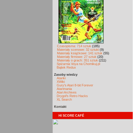
Czasopisma: 714 sztuk
(185)
Materiały scenowe: 32 sztuki
(9)
Materiały książkowe: 141 sztuk
(55)
Materiały firmowe: 27 sztuk
(20)
Materiały o grach: 351 sztuk
(211)
Spiżarnia Voya na Chomikuj.pl
Bajtek Redux
Zasoby wiedzy
Atariki
XWiki
Gury's Atari 8-bit Forever
Atarimania
Atari Archives
Drygol's Retro Hacks
XL Search
Kontakt
HI SCORE CAFÉ