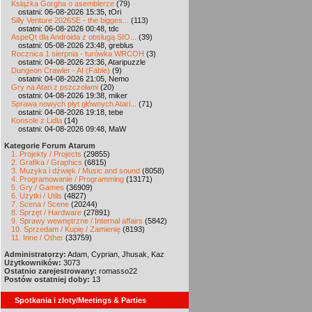
Książka Gorgha o asemblerze
(79)
ostatni: 06-08-2026 15:35, tOri
Silly Venture 2026SE - the bigges...
(113)
ostatni: 06-08-2026 00:48, tdc
AspeQt dla Androida z obsługą SIO...
(39)
ostatni: 05-08-2026 23:48, greblus
Rocznica 1 sierpnia - turówka WRCOH
(3)
ostatni: 04-08-2026 23:36, Ataripuzzle
Dungeon Crawler - AI (Fable)
(9)
ostatni: 04-08-2026 21:05, Nemo
Gry na Atari z pszczołami
(20)
ostatni: 04-08-2026 19:38, miker
Sprawa nowych płyt głównych Atari...
(71)
ostatni: 04-08-2026 19:18, tebe
Konsole z Lidla
(14)
ostatni: 04-08-2026 09:48, MaW
Kategorie Forum Atarum
1. Projekty / Projects
(29855)
2. Grafika / Graphics
(6815)
3. Muzyka i dźwięk / Music and sound
(8058)
4. Programowanie / Programming
(13171)
5. Gry / Games
(36909)
6. Użytki / Utils
(4827)
7. Scena / Scene
(20244)
8. Sprzęt / Hardware
(27891)
9. Sprawy wewnętrzne / Internal affairs
(5842)
10. Sprzedam / Kupię / Zamienię
(8193)
11. Inne / Other
(33759)
Administratorzy:
Adam, Cyprian, Jhusak, Kaz
Użytkowników:
3073
Ostatnio zarejestrowany:
romasso22
Postów ostatniej doby:
13
Spotkania i zloty/Meetings & Parties