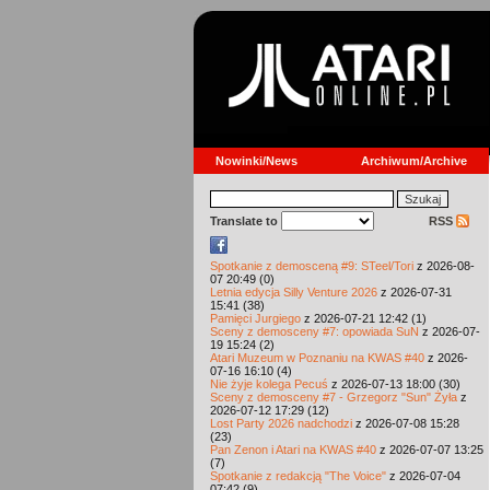
Nowinki/News
Archiwum/Archive
Translate to
RSS
Spotkanie z demosceną #9: STeel/Tori
z 2026-08-
07 20:49 (0)
Letnia edycja Silly Venture 2026
z 2026-07-31
15:41 (38)
Pamięci Jurgiego
z 2026-07-21 12:42 (1)
Sceny z demosceny #7: opowiada SuN
z 2026-07-
19 15:24 (2)
Atari Muzeum w Poznaniu na KWAS #40
z 2026-
07-16 16:10 (4)
Nie żyje kolega Pecuś
z 2026-07-13 18:00 (30)
Sceny z demosceny #7 - Grzegorz "Sun" Żyła
z
2026-07-12 17:29 (12)
Lost Party 2026 nadchodzi
z 2026-07-08 15:28
(23)
Pan Zenon i Atari na KWAS #40
z 2026-07-07 13:25
(7)
Spotkanie z redakcją "The Voice"
z 2026-07-04
07:42 (9)