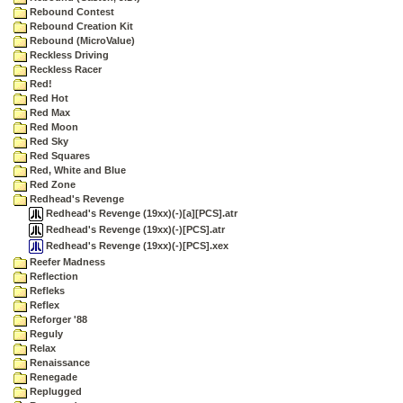
Rebound Contest
Rebound Creation Kit
Rebound (MicroValue)
Reckless Driving
Reckless Racer
Red!
Red Hot
Red Max
Red Moon
Red Sky
Red Squares
Red, White and Blue
Red Zone
Redhead's Revenge
Redhead's Revenge (19xx)(-)[a][PCS].atr
Redhead's Revenge (19xx)(-)[PCS].atr
Redhead's Revenge (19xx)(-)[PCS].xex
Reefer Madness
Reflection
Refleks
Reflex
Reforger '88
Reguly
Relax
Renaissance
Renegade
Replugged