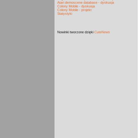
Atari demoscene database - dyskusja
Colony Mobile - dyskusja
Colony Mobile - projekt
Statystyki
Nowinki
tworzone dzięki
CuteNews