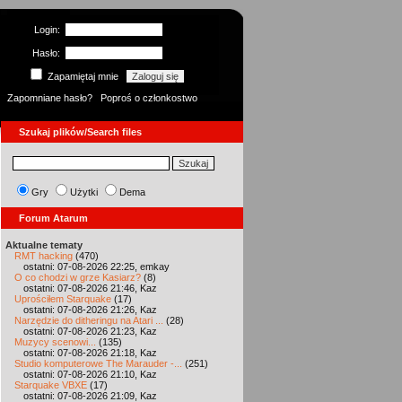
Login:
Hasło:
Zapamiętaj mnie
Zapomniane hasło?
Poproś o członkostwo
Szukaj plików/Search files
Gry
Użytki
Dema
Forum Atarum
Aktualne tematy
RMT hacking
(470)
ostatni: 07-08-2026 22:25, emkay
O co chodzi w grze Kasiarz?
(8)
ostatni: 07-08-2026 21:46, Kaz
Uprościłem Starquake
(17)
ostatni: 07-08-2026 21:26, Kaz
Narzędzie do ditheringu na Atari ...
(28)
ostatni: 07-08-2026 21:23, Kaz
Muzycy scenowi...
(135)
ostatni: 07-08-2026 21:18, Kaz
Studio komputerowe The Marauder -...
(251)
ostatni: 07-08-2026 21:10, Kaz
Starquake VBXE
(17)
ostatni: 07-08-2026 21:09, Kaz