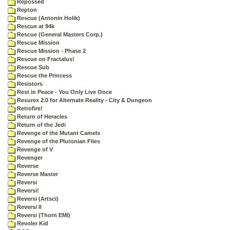
Repossed
Repton
Rescue (Antonin Holik)
Rescue at 94k
Rescue (General Masters Corp.)
Rescue Mission
Rescue Mission - Phase 2
Rescue on Fractalus!
Rescue Sub
Rescue the Princess
Resistors
Rest in Peace - You Only Live Once
Resurex 2.0 for Alternate Reality - City & Dungeon
Retrofire!
Return of Heracles
Return of the Jedi
Revenge of the Mutant Camels
Revenge of the Plutonian Flies
Revenge of V
Revenger
Reverse
Reverse Master
Reversi
Reversi!
Reversi (Artsci)
Reversi II
Reversi (Thorn EMI)
Revoler Kid