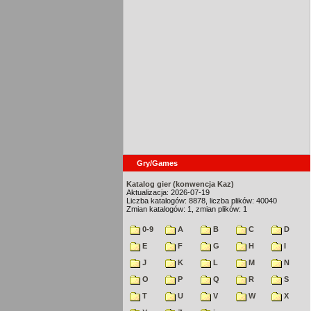
Gry/Games
Katalog gier (konwencja Kaz)
Aktualizacja: 2026-07-19
Liczba katalogów: 8878, liczba plików: 40040
Zmian katalogów: 1, zmian plików: 1
0-9
A
B
C
D
E
F
G
H
I
J
K
L
M
N
O
P
Q
R
S
T
U
V
W
X