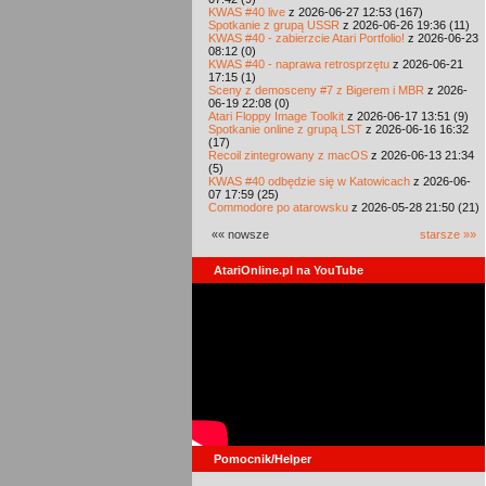
KWAS #40 live
z 2026-06-27 12:53 (167)
Spotkanie z grupą USSR
z 2026-06-26 19:36 (11)
KWAS #40 - zabierzcie Atari Portfolio!
z 2026-06-23
08:12 (0)
KWAS #40 - naprawa retrosprzętu
z 2026-06-21
17:15 (1)
Sceny z demosceny #7 z Bigerem i MBR
z 2026-
06-19 22:08 (0)
Atari Floppy Image Toolkit
z 2026-06-17 13:51 (9)
Spotkanie online z grupą LST
z 2026-06-16 16:32
(17)
Recoil zintegrowany z macOS
z 2026-06-13 21:34
(5)
KWAS #40 odbędzie się w Katowicach
z 2026-06-
07 17:59 (25)
Commodore po atarowsku
z 2026-05-28 21:50 (21)
«« nowsze
starsze »»
AtariOnline.pl na YouTube
Pomocnik/Helper