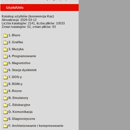
Użytki/Utils
Katalog użytków (konwencja Kaz)
Aktualizacja: 2026-03-12
Liczba katalogów: 2141, liczba plików: 10533
Zmian katalogów: 52, zmian plików: 93
1. Biuro
2. Grafika
3. Muzyka
4. Programowanie
5. Magnetofon
6. Stacja dyskietek
7. DOS-y
8. ROM-y
9. Rozne
B. Emulatory
C. Edukacyjne
D. Komunikacja
E. Diagnostyczne
F. Archiwizowanie i kompresowanie