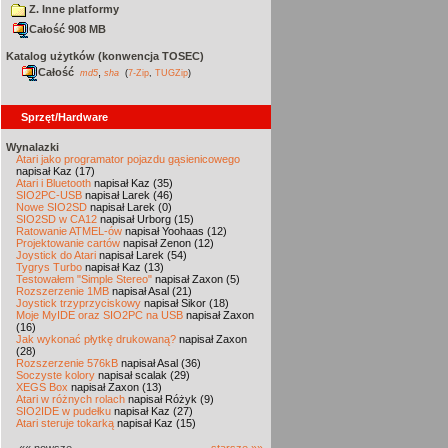
Z. Inne platformy
Całość 908 MB
Katalog użytków (konwencja TOSEC)
Całość
,
md5
sha
(
7-Zip
,
TUGZip
)
Sprzęt/Hardware
Wynalazki
Atari jako programator pojazdu gąsienicowego
napisał Kaz (17)
Atari i Bluetooth
napisał Kaz (35)
SIO2PC-USB
napisał Larek (46)
Nowe SIO2SD
napisał Larek (0)
SIO2SD w CA12
napisał Urborg (15)
Ratowanie ATMEL-ów
napisał Yoohaas (12)
Projektowanie cartów
napisał Zenon (12)
Joystick do Atari
napisał Larek (54)
Tygrys Turbo
napisał Kaz (13)
Testowałem "Simple Stereo"
napisał Zaxon (5)
Rozszerzenie 1MB
napisał Asal (21)
Joystick trzyprzyciskowy
napisał Sikor (18)
Moje MyIDE oraz SIO2PC na USB
napisał Zaxon
(16)
Jak wykonać płytkę drukowaną?
napisał Zaxon
(28)
Rozszerzenie 576kB
napisał Asal (36)
Soczyste kolory
napisał scalak (29)
XEGS Box
napisał Zaxon (13)
Atari w różnych rolach
napisał Różyk (9)
SIO2IDE w pudełku
napisał Kaz (27)
Atari steruje tokarką
napisał Kaz (15)