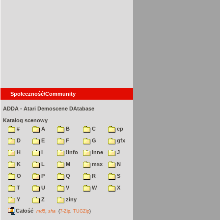
Społeczność/Community
ADDA - Atari Demoscene DAtabase
Katalog scenowy
#
A
B
C
cp
D
E
F
G
gfx
H
I
!info
inne
J
K
L
M
msx
N
O
P
Q
R
S
T
U
V
W
X
Y
Z
ziny
Całość
,
md5
sha
(
7-Zip
,
TUGZip
)