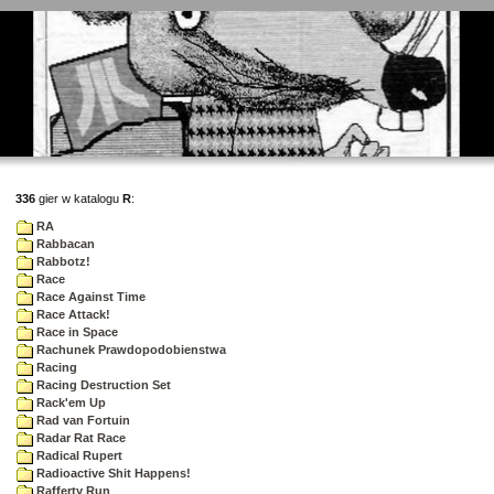
336
gier w katalogu
R
:
RA
Rabbacan
Rabbotz!
Race
Race Against Time
Race Attack!
Race in Space
Rachunek Prawdopodobienstwa
Racing
Racing Destruction Set
Rack'em Up
Rad van Fortuin
Radar Rat Race
Radical Rupert
Radioactive Shit Happens!
Rafferty Run