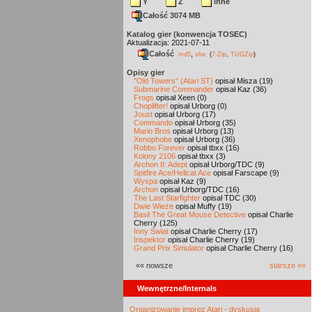
Y
Z
inne
Całość 3074 MB
Katalog gier (konwencja TOSEC)
Aktualizacja: 2021-07-11
Całość
,
md5
sha
(
7-Zip
,
TUGZip
)
Opisy gier
"Old Towers" (Atari ST)
opisał Misza (19)
Submarine Commander
opisał Kaz (36)
Frogs
opisał Xeen (0)
Choplifter!
opisał Urborg (0)
Joust
opisał Urborg (17)
Commando
opisał Urborg (35)
Mario Bros
opisał Urborg (13)
Xenophobe
opisał Urborg (36)
Robbo Forever
opisał tbxx (16)
Kolony 2106
opisał tbxx (3)
Archon II: Adept
opisał Urborg/TDC (9)
Spitfire Ace/Hellcat Ace
opisał Farscape (9)
Wyspa
opisał Kaz (9)
Archon
opisał Urborg/TDC (16)
The Last Starfighter
opisał TDC (30)
Dwie Wieże
opisał Muffy (19)
Basil The Great Mouse Detective
opisał Charlie
Cherry (125)
Inny Świat
opisał Charlie Cherry (17)
Inspektor
opisał Charlie Cherry (19)
Grand Prix Simulator
opisał Charlie Cherry (16)
«« nowsze
starsze »»
Wewnętrzne/Internals
Organizowanie imprez Atari - dyskusja