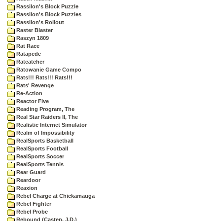
Rassilon's Block Puzzle
Rassilon's Block Puzzles
Rassilon's Rollout
Raster Blaster
Raszyn 1809
Rat Race
Ratapede
Ratcatcher
Ratowanie Game Compo
Rats!!! Rats!!! Rats!!!
Rats' Revenge
Re-Action
Reactor Five
Reading Program, The
Real Star Raiders II, The
Realistic Internet Simulator
Realm of Impossibility
RealSports Basketball
RealSports Football
RealSports Soccer
RealSports Tennis
Rear Guard
Reardoor
Reaxion
Rebel Charge at Chickamauga
Rebel Fighter
Rebel Probe
Rebound (Casten, J.D.)