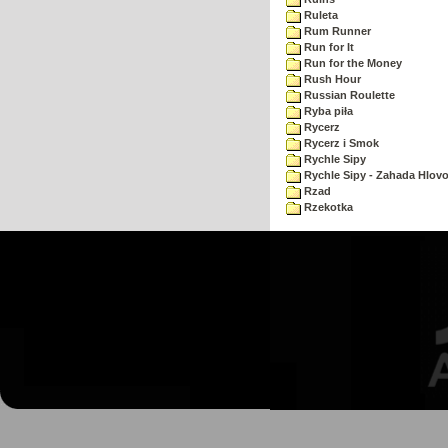
Ruleta
Rum Runner
Run for It
Run for the Money
Rush Hour
Russian Roulette
Ryba piła
Rycerz
Rycerz i Smok
Rychle Sipy
Rychle Sipy - Zahada Hlov
Rzad
Rzekotka