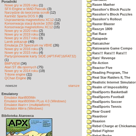
Poradniki
Rasen Maeher
Nowe gry w 2026 roku
(1)
SFX-Engine w MAD Pascalu
(3)
Rassilon's Block Puzzle
Narzędzie do tworzenia scrolli
(12)
Rassilon's Block Puzzles
Kartridż Sparta DOS X
(6)
Rassilon's Rollout
Usprawnienia magnetofonu XC12
(12)
Konserwacja stacji dysków 1050
(19)
Raster Blaster
Konserwacja magnetofonu XC12
(15)
Raszyn 1809
Nowe gry w 2020 roku
(2)
Rat Race
Nowe gry w 2019 roku
(35)
Nowe gry w 2017 roku
(3)
Ratapede
Larek pokazuje
(40)
Ratcatcher
Emulacja ZX Spectrum na VBXE
(26)
Ratowanie Game Compo
Nowe gry w 2016 roku
(7)
Nowe gry w 2015 roku
(4)
Rats!!! Rats!!! Rats!!!
Partycjonowanie karty SIDE (APT/FAT16/FAT32)
Rats' Revenge
(1)
Re-Action
BMPVIEW
(34)
Atari ST dla opornych
(75)
Reactor Five
Nowe gry w 2014 roku
(19)
Reading Program, The
Tritone engine
(11)
Real Star Raiders II, The
QChan Engine
(6)
Realistic Internet Simulator
nowsze
starsze
Realm of Impossibility
RealSports Basketball
Emulatory
RealSports Football
Emulator Atari800Win
Emulator Atari800Win PLus 4.0 (Windows)
RealSports Soccer
Emulator Atari++ (multiplatform)
RealSports Tennis
Emulator Altirra (Windows)
Rear Guard
Biblioteka Atarowca
Reardoor
Reaxion
Rebel Charge at Chickama
Rebel Fighter
Rebel Probe