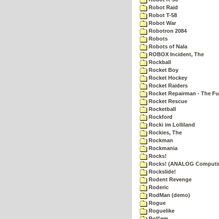
Robot Raid
Robot T-58
Robot War
Robotron 2084
Robots
Robots of Nala
ROBOX Incident, The
Rockball
Rocket Boy
Rocket Hockey
Rocket Raiders
Rocket Repairman - The Fu
Rocket Rescue
Rocketball
Rockford
Rocki im Lolliland
Rockies, The
Rockman
Rockmania
Rocks!
Rocks! (ANALOG Computi
Rockslide!
Rodent Revenge
Roderic
RodMan (demo)
Rogue
Roguelike
Roll'em