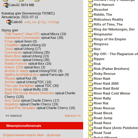
Rick Hanson
Całość 3074 MB
Ricochet
Katalog gier (konwencja TOSEC)
Riddle, The
Aktualizacja: 2021-07-11
Ridiculous Reality
Całość
,
md5
sha
(
7-Zip
,
TUGZip
)
Rifts of Time, The
Ring der Nibelungen, Der
Opisy gier
"Old Towers" (Atari ST)
opisał Misza (19)
Ringmaster
Submarine Commander
opisał Kaz (36)
Rings of the Empire
Frogs
opisał Xeen (0)
Ringtoss
Choplifter!
opisał Urborg (0)
Joust
opisał Urborg (17)
Riot
Commando
opisał Urborg (35)
Rip Off! - The Plagiarism o
Mario Bros
opisał Urborg (13)
Ripper
Xenophobe
opisał Urborg (36)
Robbo Forever
opisał tbxx (16)
Risk
Kolony 2106
opisał tbxx (3)
Risk (Parker Brothers)
Archon II: Adept
opisał Urborg/TDC (9)
Risky Rescue
Spitfire Ace/Hellcat Ace
opisał Farscape (9)
Wyspa
opisał Kaz (9)
River Raid
Archon
opisał Urborg/TDC (16)
River Raid 2600
The Last Starfighter
opisał TDC (30)
River Raid Bold
Dwie Wieże
opisał Muffy (19)
Basil The Great Mouse Detective
opisał Charlie
River Raid Cold Winter
Cherry (125)
River Rally
Inny Świat
opisał Charlie Cherry (17)
River Rat
Inspektor
opisał Charlie Cherry (19)
Grand Prix Simulator
opisał Charlie Cherry (16)
River Rescue
Road Block
«« nowsze
starsze »»
Road Jump
Road Race
Wewnętrzne/Internals
Road Race (Antic Publishi
Road Toad
Organizowanie imprez Atari - dyskusja
Robal (Mirage)