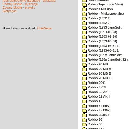
Atari demoscene database - dyskusja
Colony Mobile - dyskusja
Robal (Tajemnice Atari)
Colony Mobile - projekt
Robbies Mission
Statystyki
Robbo - Misja specjalna
Robbo (1992 1)
Robbo (1992 2)
Robbo (1993 JanuSoft)
Nowinki
tworzone dzięki
CuteNews
Robbo (1993-03-28)
Robbo (1993-03-29)
Robbo (1993-03-30)
Robbo (1993-03-31 1)
Robbo (1993-03-31 2)
Robbo (199x JanuSoft)
Robbo (199x JanuSoft 32 p
Robbo 20 MB
Robbo 20 MB A
Robbo 20 MB B
Robbo 20 MB C
Robbo 2001
Robbo 3 CS
Robbo 32 AK I
Robbo 32 AK II
Robbo 4
Robbo 5 (1997)
Robbo 5 (199x)
Robbo 653924
Robbo 76
Robbo 96
Robbo 97A