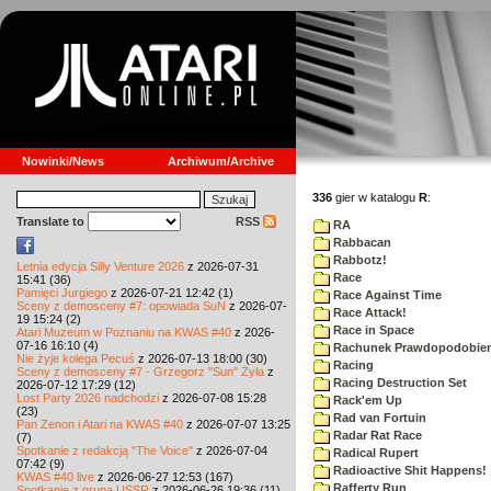
Nowinki/News
Archiwum/Archive
336
gier w katalogu
R
:
Translate to
RSS
RA
Rabbacan
Rabbotz!
Letnia edycja Silly Venture 2026
z 2026-07-31
Race
15:41 (36)
Pamięci Jurgiego
z 2026-07-21 12:42 (1)
Race Against Time
Sceny z demosceny #7: opowiada SuN
z 2026-07-
Race Attack!
19 15:24 (2)
Race in Space
Atari Muzeum w Poznaniu na KWAS #40
z 2026-
07-16 16:10 (4)
Rachunek Prawdopodobie
Nie żyje kolega Pecuś
z 2026-07-13 18:00 (30)
Racing
Sceny z demosceny #7 - Grzegorz "Sun" Żyła
z
Racing Destruction Set
2026-07-12 17:29 (12)
Lost Party 2026 nadchodzi
z 2026-07-08 15:28
Rack'em Up
(23)
Rad van Fortuin
Pan Zenon i Atari na KWAS #40
z 2026-07-07 13:25
Radar Rat Race
(7)
Spotkanie z redakcją "The Voice"
z 2026-07-04
Radical Rupert
07:42 (9)
Radioactive Shit Happens!
KWAS #40 live
z 2026-06-27 12:53 (167)
Rafferty Run
Spotkanie z grupą USSR
z 2026-06-26 19:36 (11)