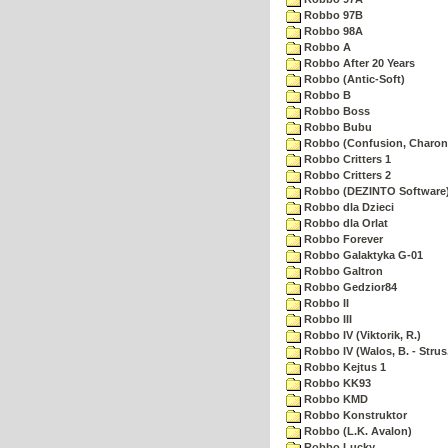
Robbo 97B
Robbo 98A
Robbo A
Robbo After 20 Years
Robbo (Antic-Soft)
Robbo B
Robbo Boss
Robbo Bubu
Robbo (Confusion, Charon
Robbo Critters 1
Robbo Critters 2
Robbo (DEZINTO Software
Robbo dla Dzieci
Robbo dla Orlat
Robbo Forever
Robbo Galaktyka G-01
Robbo Galtron
Robbo Gedzior84
Robbo II
Robbo III
Robbo IV (Viktorik, R.)
Robbo IV (Walos, B. - Strus,
Robbo Kejtus 1
Robbo KK93
Robbo KMD
Robbo Konstruktor
Robbo (L.K. Avalon)
Robbo Lucky