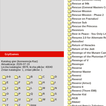
Rescue at 94k
Rescue (General Masters C
Rescue Mission
Rescue Mission - Phase 2
Rescue on Fractalus!
Rescue Sub
Rescue the Princess
Resistors
Rest in Peace - You Only L
Resurex 2.0 for Alternate R
Retrofire!
Return of Heracles
Return of the Jedi
Revenge of the Mutant Ca
Gry/Games
Revenge of the Plutonian F
Revenge of V
Katalog gier (konwencja Kaz)
Aktualizacja: 2026-07-19
Revenger
Liczba katalogów: 8878, liczba plików: 40040
Reverse
Zmian katalogów: 1, zmian plików: 1
Reverse Master
Reversi
0-9
A
B
C
D
Reversi!
E
F
G
H
I
Reversi (Artsci)
Reversi II
J
K
L
M
N
Reversi (Thorn EMI)
O
P
Q
R
S
Revoler Kid
RGB
T
U
V
W
X
Ribbit!
Y
Z
inne
Richard Petty's Talladega