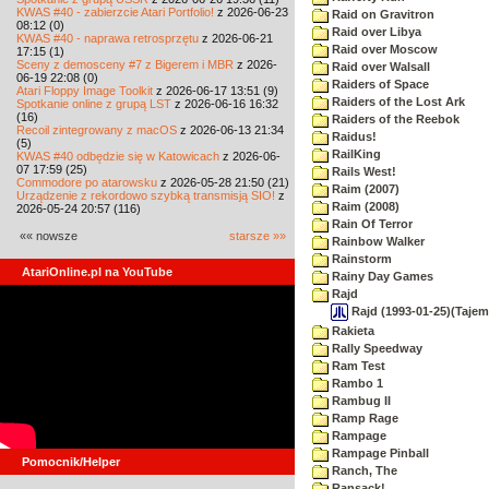
KWAS #40 - zabierzcie Atari Portfolio!
z 2026-06-23
Raid on Gravitron
08:12 (0)
Raid over Libya
KWAS #40 - naprawa retrosprzętu
z 2026-06-21
Raid over Moscow
17:15 (1)
Sceny z demosceny #7 z Bigerem i MBR
z 2026-
Raid over Walsall
06-19 22:08 (0)
Raiders of Space
Atari Floppy Image Toolkit
z 2026-06-17 13:51 (9)
Raiders of the Lost Ark
Spotkanie online z grupą LST
z 2026-06-16 16:32
(16)
Raiders of the Reebok
Recoil zintegrowany z macOS
z 2026-06-13 21:34
Raidus!
(5)
RailKing
KWAS #40 odbędzie się w Katowicach
z 2026-06-
07 17:59 (25)
Rails West!
Commodore po atarowsku
z 2026-05-28 21:50 (21)
Raim (2007)
Urządzenie z rekordowo szybką transmisją SIO!
z
Raim (2008)
2026-05-24 20:57 (116)
Rain Of Terror
«« nowsze
starsze »»
Rainbow Walker
Rainstorm
AtariOnline.pl na YouTube
Rainy Day Games
Rajd
Rajd (1993-01-25)(Tajem
Rakieta
Rally Speedway
Ram Test
Rambo 1
Rambug II
Ramp Rage
Rampage
Rampage Pinball
Pomocnik/Helper
Ranch, The
Ransack!