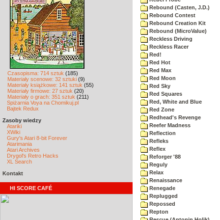
Rebound (Casten, J.D.)
Rebound Contest
Rebound Creation Kit
Rebound (MicroValue)
Reckless Driving
Reckless Racer
Red!
Red Hot
Red Max
Czasopisma: 714 sztuk
(185)
Red Moon
Materiały scenowe: 32 sztuki
(9)
Materiały książkowe: 141 sztuk
(55)
Red Sky
Materiały firmowe: 27 sztuk
(20)
Red Squares
Materiały o grach: 351 sztuk
(211)
Red, White and Blue
Spiżarnia Voya na Chomikuj.pl
Bajtek Redux
Red Zone
Redhead's Revenge
Zasoby wiedzy
Reefer Madness
Atariki
XWiki
Reflection
Gury's Atari 8-bit Forever
Refleks
Atarimania
Reflex
Atari Archives
Drygol's Retro Hacks
Reforger '88
XL Search
Reguly
Relax
Kontakt
Renaissance
HI SCORE CAFÉ
Renegade
Replugged
Repossed
Repton
Rescue (Antonin Holik)