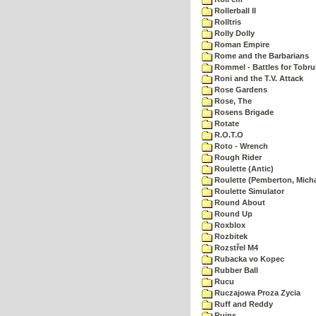
Rollerball II
Rolltris
Rolly Dolly
Roman Empire
Rome and the Barbarians
Rommel - Battles for Tobru
Roni and the T.V. Attack
Rose Gardens
Rose, The
Rosens Brigade
Rotate
R.O.T.O
Roto - Wrench
Rough Rider
Roulette (Antic)
Roulette (Pemberton, Micha
Roulette Simulator
Round About
Round Up
Roxblox
Rozbitek
Rozstřel M4
Rubacka vo Kopec
Rubber Ball
Rucu
Ruczajowa Proza Zycia
Ruff and Reddy
Ruins