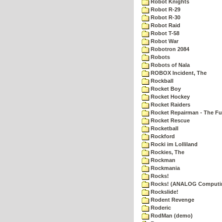
Robot Knights
Robot R-29
Robot R-30
Robot Raid
Robot T-58
Robot War
Robotron 2084
Robots
Robots of Nala
ROBOX Incident, The
Rockball
Rocket Boy
Rocket Hockey
Rocket Raiders
Rocket Repairman - The Fu
Rocket Rescue
Rocketball
Rockford
Rocki im Lolliland
Rockies, The
Rockman
Rockmania
Rocks!
Rocks! (ANALOG Computi
Rockslide!
Rodent Revenge
Roderic
RodMan (demo)