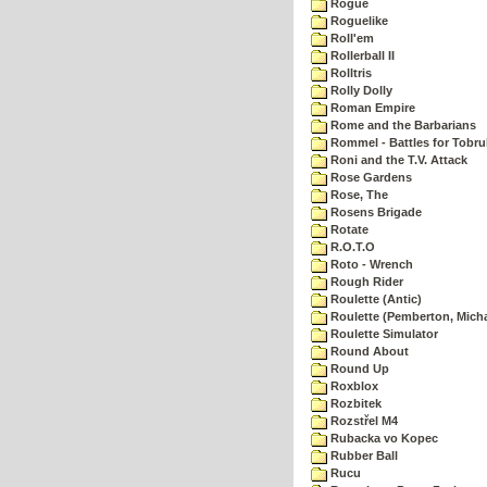
Rogue
Roguelike
Roll'em
Rollerball II
Rolltris
Rolly Dolly
Roman Empire
Rome and the Barbarians
Rommel - Battles for Tobru
Roni and the T.V. Attack
Rose Gardens
Rose, The
Rosens Brigade
Rotate
R.O.T.O
Roto - Wrench
Rough Rider
Roulette (Antic)
Roulette (Pemberton, Micha
Roulette Simulator
Round About
Round Up
Roxblox
Rozbitek
Rozstřel M4
Rubacka vo Kopec
Rubber Ball
Rucu