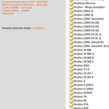
Organizowanie imprez Atari - dyskusja
Robbies Mission
Atari demoscene database - dyskusja
Robbo - Misja specjalna
Colony Mobile - dyskusja
Colony Mobile - projekt
Robbo (1992 1)
Statystyki
Robbo (1992 2)
Robbo (1993 JanuSoft)
Robbo (1993-03-28)
Robbo (1993-03-29)
Nowinki
tworzone dzięki
CuteNews
Robbo (1993-03-30)
Robbo (1993-03-31 1)
Robbo (1993-03-31 2)
Robbo (199x JanuSoft)
Robbo (199x JanuSoft 32 p
Robbo 20 MB
Robbo 20 MB A
Robbo 20 MB B
Robbo 20 MB C
Robbo 2001
Robbo 3 CS
Robbo 32 AK I
Robbo 32 AK II
Robbo 4
Robbo 5 (1997)
Robbo 5 (199x)
Robbo 653924
Robbo 76
Robbo 96
Robbo 97A
Robbo 97B