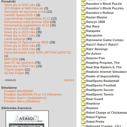
Poradniki
Rassilon's Block Puzzle
Nowe gry w 2026 roku
(1)
SFX-Engine w MAD Pascalu
(3)
Rassilon's Block Puzzles
Narzędzie do tworzenia scrolli
(12)
Rassilon's Rollout
Kartridż Sparta DOS X
(6)
Raster Blaster
Usprawnienia magnetofonu XC12
(12)
Konserwacja stacji dysków 1050
(19)
Raszyn 1809
Konserwacja magnetofonu XC12
(15)
Rat Race
Nowe gry w 2020 roku
(2)
Ratapede
Nowe gry w 2019 roku
(35)
Nowe gry w 2017 roku
(3)
Ratcatcher
Larek pokazuje
(40)
Ratowanie Game Compo
Emulacja ZX Spectrum na VBXE
(26)
Rats!!! Rats!!! Rats!!!
Nowe gry w 2016 roku
(7)
Nowe gry w 2015 roku
(4)
Rats' Revenge
Partycjonowanie karty SIDE (APT/FAT16/FAT32)
Re-Action
(1)
Reactor Five
BMPVIEW
(34)
Atari ST dla opornych
(75)
Reading Program, The
Nowe gry w 2014 roku
(19)
Real Star Raiders II, The
Tritone engine
(11)
Realistic Internet Simulator
QChan Engine
(6)
Realm of Impossibility
nowsze
starsze
RealSports Basketball
RealSports Football
Emulatory
RealSports Soccer
Emulator Atari800Win
Emulator Atari800Win PLus 4.0 (Windows)
RealSports Tennis
Emulator Atari++ (multiplatform)
Rear Guard
Emulator Altirra (Windows)
Reardoor
Biblioteka Atarowca
Reaxion
Rebel Charge at Chickama
Rebel Fighter
Rebel Probe
Rebound (Casten, J.D.)