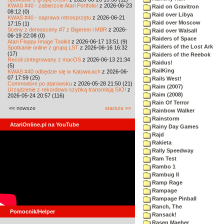
KWAS #40 - zabierzcie Atari Portfolio!
z 2026-06-23
Raid on Gravitron
08:12 (0)
Raid over Libya
KWAS #40 - naprawa retrosprzętu
z 2026-06-21
Raid over Moscow
17:15 (1)
Sceny z demosceny #7 z Bigerem i MBR
z 2026-
Raid over Walsall
06-19 22:08 (0)
Raiders of Space
Atari Floppy Image Toolkit
z 2026-06-17 13:51 (9)
Raiders of the Lost Ark
Spotkanie online z grupą LST
z 2026-06-16 16:32
(17)
Raiders of the Reebok
Recoil zintegrowany z macOS
z 2026-06-13 21:34
Raidus!
(5)
RailKing
KWAS #40 odbędzie się w Katowicach
z 2026-06-
07 17:59 (25)
Rails West!
Commodore po atarowsku
z 2026-05-28 21:50 (21)
Raim (2007)
Urządzenie z rekordowo szybką transmisją SIO!
z
Raim (2008)
2026-05-24 20:57 (116)
Rain Of Terror
«« nowsze
starsze »»
Rainbow Walker
Rainstorm
AtariOnline.pl na YouTube
Rainy Day Games
Rajd
Rakieta
Rally Speedway
Ram Test
Rambo 1
Rambug II
Ramp Rage
Rampage
Rampage Pinball
Ranch, The
Pomocnik/Helper
Ransack!
Rasen Maeher