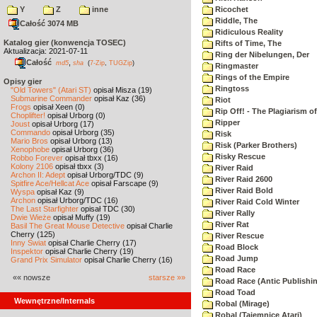
Y
Z
inne
Ricochet
Riddle, The
Całość 3074 MB
Ridiculous Reality
Katalog gier (konwencja TOSEC)
Rifts of Time, The
Aktualizacja: 2021-07-11
Ring der Nibelungen, Der
Całość
,
md5
sha
(
7-Zip
,
TUGZip
)
Ringmaster
Rings of the Empire
Opisy gier
Ringtoss
"Old Towers" (Atari ST)
opisał Misza (19)
Submarine Commander
opisał Kaz (36)
Riot
Frogs
opisał Xeen (0)
Rip Off! - The Plagiarism o
Choplifter!
opisał Urborg (0)
Ripper
Joust
opisał Urborg (17)
Commando
opisał Urborg (35)
Risk
Mario Bros
opisał Urborg (13)
Risk (Parker Brothers)
Xenophobe
opisał Urborg (36)
Risky Rescue
Robbo Forever
opisał tbxx (16)
Kolony 2106
opisał tbxx (3)
River Raid
Archon II: Adept
opisał Urborg/TDC (9)
River Raid 2600
Spitfire Ace/Hellcat Ace
opisał Farscape (9)
River Raid Bold
Wyspa
opisał Kaz (9)
Archon
opisał Urborg/TDC (16)
River Raid Cold Winter
The Last Starfighter
opisał TDC (30)
River Rally
Dwie Wieże
opisał Muffy (19)
River Rat
Basil The Great Mouse Detective
opisał Charlie
Cherry (125)
River Rescue
Inny Świat
opisał Charlie Cherry (17)
Road Block
Inspektor
opisał Charlie Cherry (19)
Road Jump
Grand Prix Simulator
opisał Charlie Cherry (16)
Road Race
«« nowsze
starsze »»
Road Race (Antic Publishi
Road Toad
Wewnętrzne/Internals
Robal (Mirage)
Robal (Tajemnice Atari)