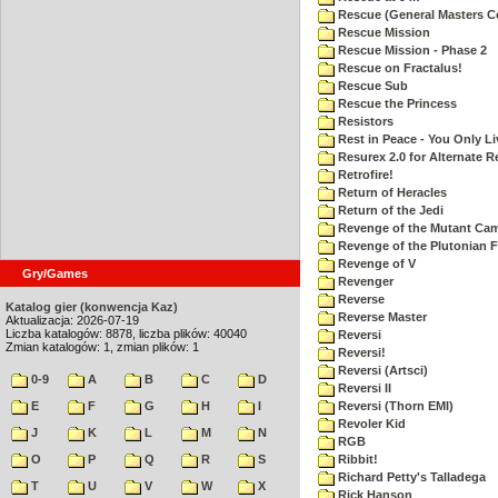
Rescue (General Masters C
Rescue Mission
Rescue Mission - Phase 2
Rescue on Fractalus!
Rescue Sub
Rescue the Princess
Resistors
Rest in Peace - You Only L
Resurex 2.0 for Alternate R
Retrofire!
Return of Heracles
Return of the Jedi
Revenge of the Mutant Ca
Revenge of the Plutonian F
Revenge of V
Gry/Games
Revenger
Reverse
Katalog gier (konwencja Kaz)
Reverse Master
Aktualizacja: 2026-07-19
Liczba katalogów: 8878, liczba plików: 40040
Reversi
Zmian katalogów: 1, zmian plików: 1
Reversi!
Reversi (Artsci)
0-9
A
B
C
D
Reversi II
E
F
G
H
I
Reversi (Thorn EMI)
Revoler Kid
J
K
L
M
N
RGB
O
P
Q
R
S
Ribbit!
Richard Petty's Talladega
T
U
V
W
X
Rick Hanson