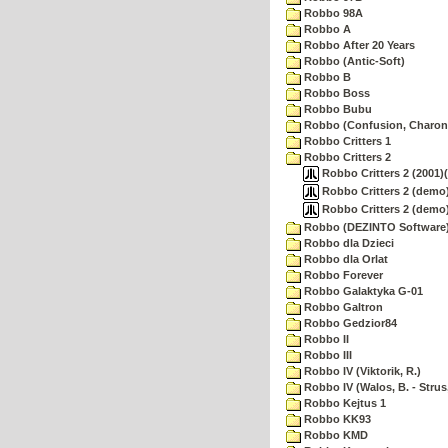
Robbo 98A
Robbo A
Robbo After 20 Years
Robbo (Antic-Soft)
Robbo B
Robbo Boss
Robbo Bubu
Robbo (Confusion, Charon
Robbo Critters 1
Robbo Critters 2
Robbo Critters 2 (2001)(C
Robbo Critters 2 (demo) 
Robbo Critters 2 (demo) 
Robbo (DEZINTO Software
Robbo dla Dzieci
Robbo dla Orlat
Robbo Forever
Robbo Galaktyka G-01
Robbo Galtron
Robbo Gedzior84
Robbo II
Robbo III
Robbo IV (Viktorik, R.)
Robbo IV (Walos, B. - Strus,
Robbo Kejtus 1
Robbo KK93
Robbo KMD