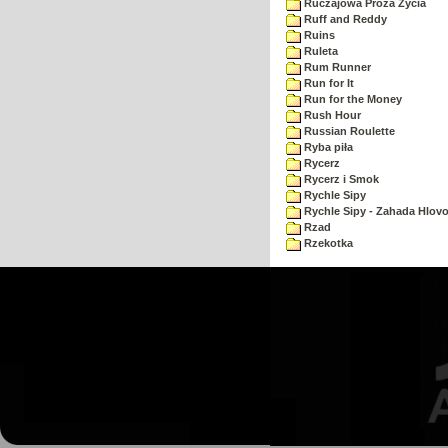
Ruczajowa Proza Zycia
Ruff and Reddy
Ruins
Ruleta
Rum Runner
Run for It
Run for the Money
Rush Hour
Russian Roulette
Ryba piła
Rycerz
Rycerz i Smok
Rychle Sipy
Rychle Sipy - Zahada Hlov
Rzad
Rzekotka