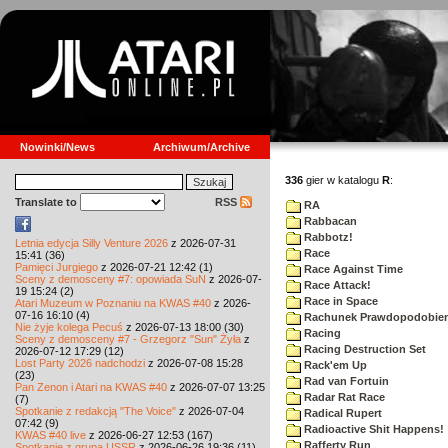
Nowinki/News
Archiwum/Archive
336
gier w katalogu
R
:
Translate to
RSS
RA
Rabbacan
Rabbotz!
Letnia edycja Silly Venture 2026
z 2026-07-31
Race
15:41 (36)
Pamięci Jurgiego
z 2026-07-21 12:42 (1)
Race Against Time
Sceny z demosceny #7: opowiada SuN
z 2026-07-
Race Attack!
19 15:24 (2)
Race in Space
Atari Muzeum w Poznaniu na KWAS #40
z 2026-
07-16 16:10 (4)
Rachunek Prawdopodobie
Nie żyje kolega Pecuś
z 2026-07-13 18:00 (30)
Racing
Sceny z demosceny #7 - Grzegorz "Sun" Żyła
z
Racing Destruction Set
2026-07-12 17:29 (12)
Lost Party 2026 nadchodzi
z 2026-07-08 15:28
Rack'em Up
(23)
Rad van Fortuin
Pan Zenon i Atari na KWAS #40
z 2026-07-07 13:25
Radar Rat Race
(7)
Spotkanie z redakcją "The Voice"
z 2026-07-04
Radical Rupert
07:42 (9)
Radioactive Shit Happens!
KWAS #40 live
z 2026-06-27 12:53 (167)
Rafferty Run
Spotkanie z grupą USSR
z 2026-06-26 19:36 (11)