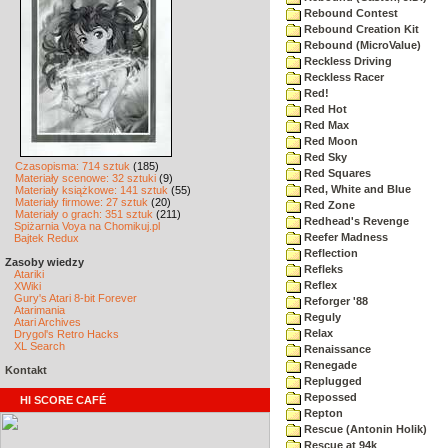
Rebound Contest
Rebound Creation Kit
Rebound (MicroValue)
Reckless Driving
Reckless Racer
Red!
Red Hot
Red Max
Red Moon
Red Sky
Czasopisma: 714 sztuk
(185)
Red Squares
Materiały scenowe: 32 sztuki
(9)
Red, White and Blue
Materiały książkowe: 141 sztuk
(55)
Materiały firmowe: 27 sztuk
(20)
Red Zone
Materiały o grach: 351 sztuk
(211)
Redhead's Revenge
Spiżarnia Voya na Chomikuj.pl
Reefer Madness
Bajtek Redux
Reflection
Zasoby wiedzy
Refleks
Atariki
Reflex
XWiki
Gury's Atari 8-bit Forever
Reforger '88
Atarimania
Reguly
Atari Archives
Relax
Drygol's Retro Hacks
XL Search
Renaissance
Renegade
Kontakt
Replugged
Repossed
HI SCORE CAFÉ
Repton
Rescue (Antonin Holik)
Rescue at 94k