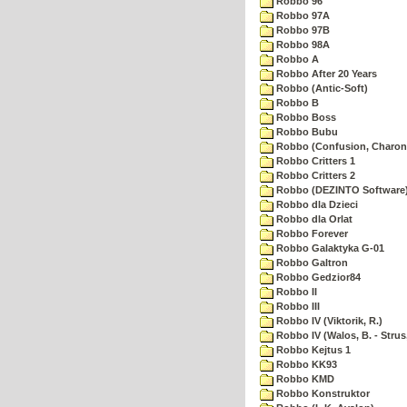
Robbo 96
Robbo 97A
Robbo 97B
Robbo 98A
Robbo A
Robbo After 20 Years
Robbo (Antic-Soft)
Robbo B
Robbo Boss
Robbo Bubu
Robbo (Confusion, Charon
Robbo Critters 1
Robbo Critters 2
Robbo (DEZINTO Software
Robbo dla Dzieci
Robbo dla Orlat
Robbo Forever
Robbo Galaktyka G-01
Robbo Galtron
Robbo Gedzior84
Robbo II
Robbo III
Robbo IV (Viktorik, R.)
Robbo IV (Walos, B. - Strus,
Robbo Kejtus 1
Robbo KK93
Robbo KMD
Robbo Konstruktor