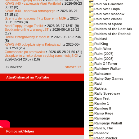
KWAS #40 - zabierzcie Atari Portfolio!
z 2026-06-23
Raid on Gravitron
08:12 (0)
Raid over Libya
KWAS #40 - naprawa retrosprzętu
z 2026-06-21
Raid over Moscow
17:15 (1)
Sceny z demosceny #7 z Bigerem i MBR
z 2026-
Raid over Walsall
06-19 22:08 (0)
Raiders of Space
Atari Floppy Image Toolkit
z 2026-06-17 13:51 (9)
Raiders of the Lost Ark
Spotkanie online z grupą LST
z 2026-06-16 16:32
(17)
Raiders of the Reebok
Recoil zintegrowany z macOS
z 2026-06-13 21:34
Raidus!
(5)
RailKing
KWAS #40 odbędzie się w Katowicach
z 2026-06-
07 17:59 (25)
Rails West!
Commodore po atarowsku
z 2026-05-28 21:50 (21)
Raim (2007)
Urządzenie z rekordowo szybką transmisją SIO!
z
Raim (2008)
2026-05-24 20:57 (116)
Rain Of Terror
«« nowsze
starsze »»
Rainbow Walker
Rainstorm
AtariOnline.pl na YouTube
Rainy Day Games
Rajd
Rakieta
Rally Speedway
Ram Test
Rambo 1
Rambug II
Ramp Rage
Rampage
Rampage Pinball
Ranch, The
Pomocnik/Helper
Ransack!
Rasen Maeher