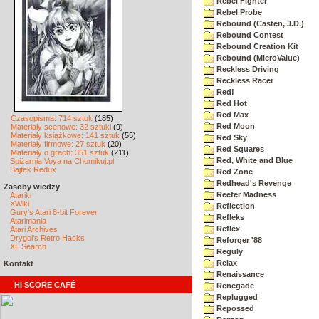
Rebel Fighter
Rebel Probe
Rebound (Casten, J.D.)
Rebound Contest
Rebound Creation Kit
Rebound (MicroValue)
Reckless Driving
Reckless Racer
Red!
Red Hot
Red Max
Czasopisma: 714 sztuk
(185)
Red Moon
Materiały scenowe: 32 sztuki
(9)
Materiały książkowe: 141 sztuk
(55)
Red Sky
Materiały firmowe: 27 sztuk
(20)
Red Squares
Materiały o grach: 351 sztuk
(211)
Red, White and Blue
Spiżarnia Voya na Chomikuj.pl
Bajtek Redux
Red Zone
Redhead's Revenge
Zasoby wiedzy
Reefer Madness
Atariki
XWiki
Reflection
Gury's Atari 8-bit Forever
Refleks
Atarimania
Reflex
Atari Archives
Drygol's Retro Hacks
Reforger '88
XL Search
Reguly
Relax
Kontakt
Renaissance
HI SCORE CAFÉ
Renegade
Replugged
Repossed