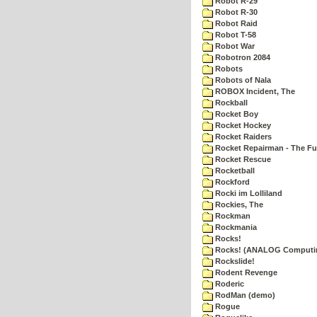
Robot R-29
Robot R-30
Robot Raid
Robot T-58
Robot War
Robotron 2084
Robots
Robots of Nala
ROBOX Incident, The
Rockball
Rocket Boy
Rocket Hockey
Rocket Raiders
Rocket Repairman - The Fu
Rocket Rescue
Rocketball
Rockford
Rocki im Lolliland
Rockies, The
Rockman
Rockmania
Rocks!
Rocks! (ANALOG Computi
Rockslide!
Rodent Revenge
Roderic
RodMan (demo)
Rogue