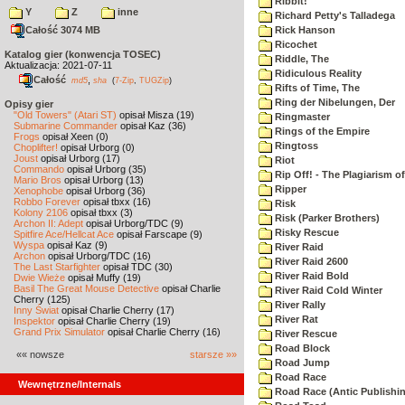
Ribbit!
Y
Z
inne
Richard Petty's Talladega
Całość 3074 MB
Rick Hanson
Ricochet
Katalog gier (konwencja TOSEC)
Riddle, The
Aktualizacja: 2021-07-11
Ridiculous Reality
Całość
,
md5
sha
(
7-Zip
,
TUGZip
)
Rifts of Time, The
Ring der Nibelungen, Der
Opisy gier
"Old Towers" (Atari ST)
opisał Misza (19)
Ringmaster
Submarine Commander
opisał Kaz (36)
Rings of the Empire
Frogs
opisał Xeen (0)
Ringtoss
Choplifter!
opisał Urborg (0)
Joust
opisał Urborg (17)
Riot
Commando
opisał Urborg (35)
Rip Off! - The Plagiarism o
Mario Bros
opisał Urborg (13)
Ripper
Xenophobe
opisał Urborg (36)
Robbo Forever
opisał tbxx (16)
Risk
Kolony 2106
opisał tbxx (3)
Risk (Parker Brothers)
Archon II: Adept
opisał Urborg/TDC (9)
Risky Rescue
Spitfire Ace/Hellcat Ace
opisał Farscape (9)
Wyspa
opisał Kaz (9)
River Raid
Archon
opisał Urborg/TDC (16)
River Raid 2600
The Last Starfighter
opisał TDC (30)
River Raid Bold
Dwie Wieże
opisał Muffy (19)
Basil The Great Mouse Detective
opisał Charlie
River Raid Cold Winter
Cherry (125)
River Rally
Inny Świat
opisał Charlie Cherry (17)
River Rat
Inspektor
opisał Charlie Cherry (19)
Grand Prix Simulator
opisał Charlie Cherry (16)
River Rescue
Road Block
«« nowsze
starsze »»
Road Jump
Road Race
Wewnętrzne/Internals
Road Race (Antic Publishi