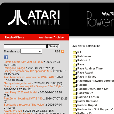
Nowinki/News
Archiwum/Archive
336
gier w katalogu
R
:
Translate to
RSS
RA
Rabbacan
Rabbotz!
Letnia edycja Silly Venture 2026
z 2026-07-31
Race
15:41 (38)
Pamięci Jurgiego
z 2026-07-21 12:42 (1)
Race Against Time
Sceny z demosceny #7: opowiada SuN
z 2026-07-
Race Attack!
19 15:24 (2)
Race in Space
Atari Muzeum w Poznaniu na KWAS #40
z 2026-
07-16 16:10 (4)
Rachunek Prawdopodobie
Nie żyje kolega Pecuś
z 2026-07-13 18:00 (30)
Racing
Sceny z demosceny #7 - Grzegorz "Sun" Żyła
z
Racing Destruction Set
2026-07-12 17:29 (12)
Lost Party 2026 nadchodzi
z 2026-07-08 15:28
Rack'em Up
(23)
Rad van Fortuin
Pan Zenon i Atari na KWAS #40
z 2026-07-07 13:25
Radar Rat Race
(7)
Spotkanie z redakcją "The Voice"
z 2026-07-04
Radical Rupert
07:42 (9)
Radioactive Shit Happens!
KWAS #40 live
z 2026-06-27 12:53 (167)
Rafferty Run
Spotkanie z grupą USSR
z 2026-06-26 19:36 (11)