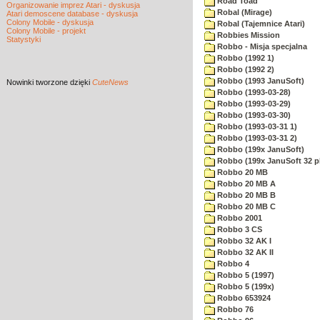
Road Toad
Organizowanie imprez Atari - dyskusja
Robal (Mirage)
Atari demoscene database - dyskusja
Colony Mobile - dyskusja
Robal (Tajemnice Atari)
Colony Mobile - projekt
Robbies Mission
Statystyki
Robbo - Misja specjalna
Robbo (1992 1)
Robbo (1992 2)
Robbo (1993 JanuSoft)
Nowinki
tworzone dzięki
CuteNews
Robbo (1993-03-28)
Robbo (1993-03-29)
Robbo (1993-03-30)
Robbo (1993-03-31 1)
Robbo (1993-03-31 2)
Robbo (199x JanuSoft)
Robbo (199x JanuSoft 32 p
Robbo 20 MB
Robbo 20 MB A
Robbo 20 MB B
Robbo 20 MB C
Robbo 2001
Robbo 3 CS
Robbo 32 AK I
Robbo 32 AK II
Robbo 4
Robbo 5 (1997)
Robbo 5 (199x)
Robbo 653924
Robbo 76