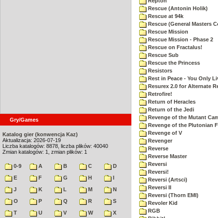
Repton
Rescue (Antonin Holik)
Rescue at 94k
Rescue (General Masters C
Rescue Mission
Rescue Mission - Phase 2
Rescue on Fractalus!
Rescue Sub
Rescue the Princess
Resistors
Rest in Peace - You Only L
Resurex 2.0 for Alternate R
Retrofire!
Return of Heracles
Return of the Jedi
Revenge of the Mutant Ca
Gry/Games
Revenge of the Plutonian F
Revenge of V
Katalog gier (konwencja Kaz)
Aktualizacja: 2026-07-19
Revenger
Liczba katalogów: 8878, liczba plików: 40040
Reverse
Zmian katalogów: 1, zmian plików: 1
Reverse Master
Reversi
0-9
A
B
C
D
Reversi!
E
F
G
H
I
Reversi (Artsci)
Reversi II
J
K
L
M
N
Reversi (Thorn EMI)
O
P
Q
R
S
Revoler Kid
RGB
T
U
V
W
X