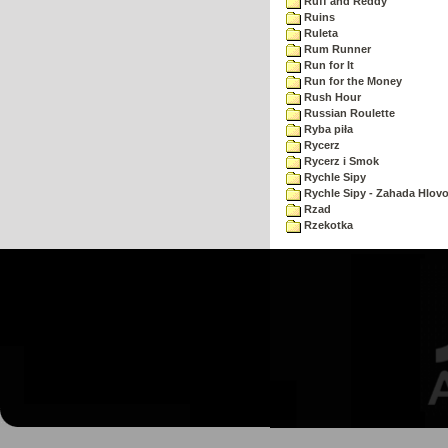
Ruff and Reddy
Ruins
Ruleta
Rum Runner
Run for It
Run for the Money
Rush Hour
Russian Roulette
Ryba piła
Rycerz
Rycerz i Smok
Rychle Sipy
Rychle Sipy - Zahada Hlov
Rzad
Rzekotka