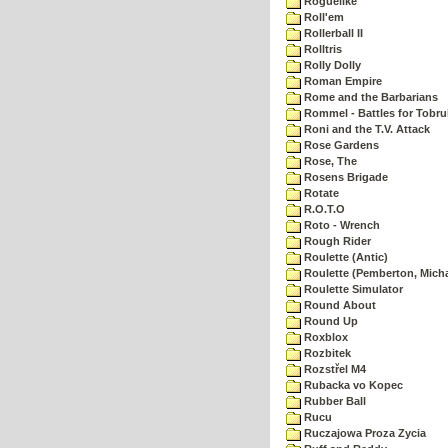
Roguelike
Roll'em
Rollerball II
Rolltris
Rolly Dolly
Roman Empire
Rome and the Barbarians
Rommel - Battles for Tobru
Roni and the T.V. Attack
Rose Gardens
Rose, The
Rosens Brigade
Rotate
R.O.T.O
Roto - Wrench
Rough Rider
Roulette (Antic)
Roulette (Pemberton, Micha
Roulette Simulator
Round About
Round Up
Roxblox
Rozbitek
Rozstřel M4
Rubacka vo Kopec
Rubber Ball
Rucu
Ruczajowa Proza Zycia