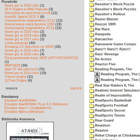
Poradniki
Rassilon's Block Puzzle
Nowe gry w 2026 roku
(1)
SFX-Engine w MAD Pascalu
(3)
Rassilon's Block Puzzles
Narzędzie do tworzenia scrolli
(12)
Rassilon's Rollout
Kartridż Sparta DOS X
(6)
Raster Blaster
Usprawnienia magnetofonu XC12
(12)
Konserwacja stacji dysków 1050
(19)
Raszyn 1809
Konserwacja magnetofonu XC12
(15)
Rat Race
Nowe gry w 2020 roku
(2)
Ratapede
Nowe gry w 2019 roku
(35)
Nowe gry w 2017 roku
(3)
Ratcatcher
Larek pokazuje
(40)
Ratowanie Game Compo
Emulacja ZX Spectrum na VBXE
(26)
Rats!!! Rats!!! Rats!!!
Nowe gry w 2016 roku
(7)
Nowe gry w 2015 roku
(4)
Rats' Revenge
Partycjonowanie karty SIDE (APT/FAT16/FAT32)
Re-Action
(1)
Reactor Five
BMPVIEW
(34)
Atari ST dla opornych
(75)
Reading Program, The
Nowe gry w 2014 roku
(19)
Reading Program, The (-)
Tritone engine
(11)
Reading Program, The (-
QChan Engine
(6)
Real Star Raiders II, The
nowsze
starsze
Realistic Internet Simulator
Realm of Impossibility
Emulatory
Emulator Atari800Win
RealSports Basketball
Emulator Atari800Win PLus 4.0 (Windows)
RealSports Football
Emulator Atari++ (multiplatform)
RealSports Soccer
Emulator Altirra (Windows)
RealSports Tennis
Biblioteka Atarowca
Rear Guard
Reardoor
Reaxion
Rebel Charge at Chickama