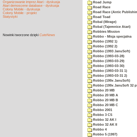
Organizowanie imprez Atari - dyskusja
Road Jump
Atari demoscene database - dyskusja
Road Race
Colony Mobile - dyskusja
Road Race (Antic Publishi
Colony Mobile - projekt
Statystyki
Road Toad
Robal (Mirage)
Robal (Tajemnice Atari)
Robbies Mission
Nowinki
tworzone dzięki
CuteNews
Robbo - Misja specjalna
Robbo (1992 1)
Robbo (1992 2)
Robbo (1993 JanuSoft)
Robbo (1993-03-28)
Robbo (1993-03-29)
Robbo (1993-03-30)
Robbo (1993-03-31 1)
Robbo (1993-03-31 2)
Robbo (199x JanuSoft)
Robbo (199x JanuSoft 32 p
Robbo 20 MB
Robbo 20 MB A
Robbo 20 MB B
Robbo 20 MB C
Robbo 2001
Robbo 3 CS
Robbo 32 AK I
Robbo 32 AK II
Robbo 4
Robbo 5 (1997)