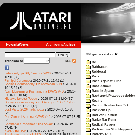
Nowinki/News
Archiwum/Archive
336
gier w katalogu
R
:
Translate to
RSS
RA
Rabbacan
Rabbotz!
Letnia edycja Silly Venture 2026
z 2026-07-31
Race
15:41 (36)
Pamięci Jurgiego
z 2026-07-21 12:42 (1)
Race Against Time
Sceny z demosceny #7: opowiada SuN
z 2026-07-
Race Attack!
19 15:24 (2)
Race in Space
Atari Muzeum w Poznaniu na KWAS #40
z 2026-
07-16 16:10 (4)
Rachunek Prawdopodobie
Nie żyje kolega Pecuś
z 2026-07-13 18:00 (30)
Racing
Sceny z demosceny #7 - Grzegorz "Sun" Żyła
z
Racing Destruction Set
2026-07-12 17:29 (12)
Lost Party 2026 nadchodzi
z 2026-07-08 15:28
Rack'em Up
(23)
Rad van Fortuin
Pan Zenon i Atari na KWAS #40
z 2026-07-07 13:25
Radar Rat Race
(7)
Spotkanie z redakcją "The Voice"
z 2026-07-04
Radical Rupert
07:42 (9)
Radioactive Shit Happens!
KWAS #40 live
z 2026-06-27 12:53 (167)
Rafferty Run
Spotkanie z grupą USSR
z 2026-06-26 19:36 (11)