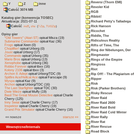
Reversi (Thorn EMI)
Y
Z
inne
Revoler Kid
Całość 3074 MB
RGB
Ribbit!
Katalog gier (konwencja TOSEC)
Aktualizacja: 2021-07-11
Richard Petty's Talladega
Całość
,
Rick Hanson
md5
sha
(
7-Zip
,
TUGZip
)
Ricochet
Opisy gier
Riddle, The
"Old Towers" (Atari ST)
opisał Misza (19)
Ridiculous Reality
Submarine Commander
opisał Kaz (36)
Frogs
opisał Xeen (0)
Rifts of Time, The
Choplifter!
opisał Urborg (0)
Ring der Nibelungen, Der
Joust
opisał Urborg (17)
Ringmaster
Commando
opisał Urborg (35)
Mario Bros
opisał Urborg (13)
Rings of the Empire
Xenophobe
opisał Urborg (36)
Ringtoss
Robbo Forever
opisał tbxx (16)
Riot
Kolony 2106
opisał tbxx (3)
Archon II: Adept
opisał Urborg/TDC (9)
Rip Off! - The Plagiarism o
Spitfire Ace/Hellcat Ace
opisał Farscape (9)
Ripper
Wyspa
opisał Kaz (9)
Risk
Archon
opisał Urborg/TDC (16)
The Last Starfighter
opisał TDC (30)
Risk (Parker Brothers)
Dwie Wieże
opisał Muffy (19)
Risky Rescue
Basil The Great Mouse Detective
opisał Charlie
River Raid
Cherry (125)
Inny Świat
opisał Charlie Cherry (17)
River Raid 2600
Inspektor
opisał Charlie Cherry (19)
River Raid Bold
Grand Prix Simulator
opisał Charlie Cherry (16)
River Raid Cold Winter
«« nowsze
starsze »»
River Rally
River Rat
River Rescue
Wewnętrzne/Internals
Road Block