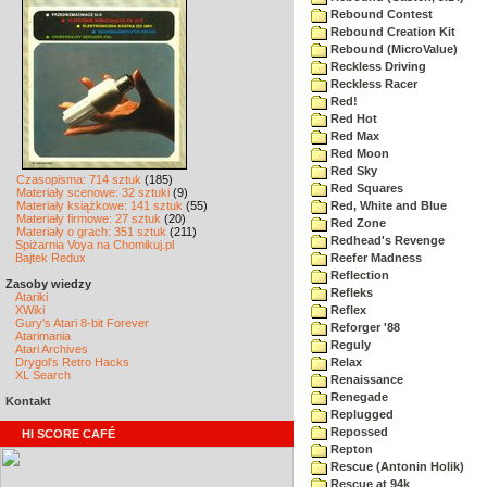
Rebound Contest
Rebound Creation Kit
Rebound (MicroValue)
Reckless Driving
Reckless Racer
Red!
Red Hot
Red Max
Red Moon
Red Sky
Czasopisma: 714 sztuk
(185)
Red Squares
Materiały scenowe: 32 sztuki
(9)
Materiały książkowe: 141 sztuk
(55)
Red, White and Blue
Materiały firmowe: 27 sztuk
(20)
Red Zone
Materiały o grach: 351 sztuk
(211)
Redhead's Revenge
Spiżarnia Voya na Chomikuj.pl
Bajtek Redux
Reefer Madness
Reflection
Zasoby wiedzy
Refleks
Atariki
XWiki
Reflex
Gury's Atari 8-bit Forever
Reforger '88
Atarimania
Reguly
Atari Archives
Drygol's Retro Hacks
Relax
XL Search
Renaissance
Renegade
Kontakt
Replugged
Repossed
HI SCORE CAFÉ
Repton
Rescue (Antonin Holik)
Rescue at 94k