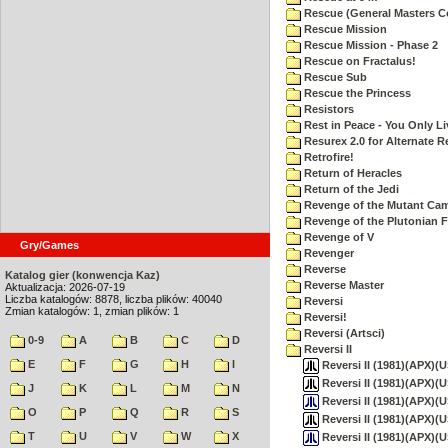
Rescue (General Masters C
Rescue Mission
Rescue Mission - Phase 2
Rescue on Fractalus!
Rescue Sub
Rescue the Princess
Resistors
Rest in Peace - You Only L
Resurex 2.0 for Alternate R
Retrofire!
Return of Heracles
Return of the Jedi
Revenge of the Mutant Ca
Revenge of the Plutonian F
Revenge of V
Gry/Games
Revenger
Reverse
Katalog gier (konwencja Kaz)
Reverse Master
Aktualizacja: 2026-07-19
Liczba katalogów: 8878, liczba plików: 40040
Reversi
Zmian katalogów: 1, zmian plików: 1
Reversi!
Reversi (Artsci)
0-9
A
B
C
D
Reversi II
E
F
G
H
I
Reversi II (1981)(APX)(US
Reversi II (1981)(APX)(U
J
K
L
M
N
Reversi II (1981)(APX)(U
O
P
Q
R
S
Reversi II (1981)(APX)(US
T
U
V
W
X
Reversi II (1981)(APX)(U