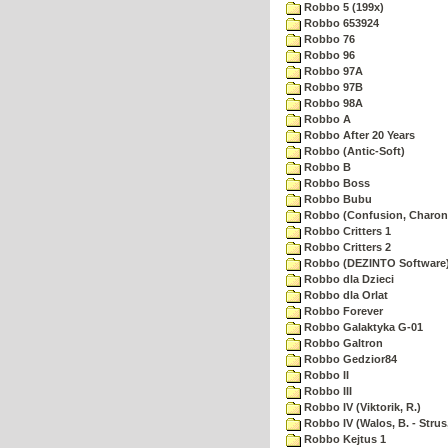
Robbo 5 (199x)
Robbo 653924
Robbo 76
Robbo 96
Robbo 97A
Robbo 97B
Robbo 98A
Robbo A
Robbo After 20 Years
Robbo (Antic-Soft)
Robbo B
Robbo Boss
Robbo Bubu
Robbo (Confusion, Charon
Robbo Critters 1
Robbo Critters 2
Robbo (DEZINTO Software
Robbo dla Dzieci
Robbo dla Orlat
Robbo Forever
Robbo Galaktyka G-01
Robbo Galtron
Robbo Gedzior84
Robbo II
Robbo III
Robbo IV (Viktorik, R.)
Robbo IV (Walos, B. - Strus,
Robbo Kejtus 1