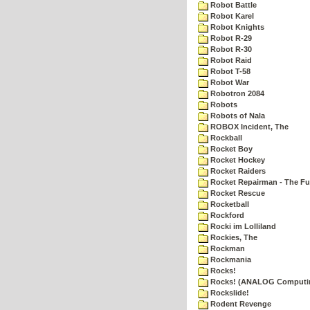
Robot Battle
Robot Karel
Robot Knights
Robot R-29
Robot R-30
Robot Raid
Robot T-58
Robot War
Robotron 2084
Robots
Robots of Nala
ROBOX Incident, The
Rockball
Rocket Boy
Rocket Hockey
Rocket Raiders
Rocket Repairman - The Fu
Rocket Rescue
Rocketball
Rockford
Rocki im Lolliland
Rockies, The
Rockman
Rockmania
Rocks!
Rocks! (ANALOG Computi
Rockslide!
Rodent Revenge