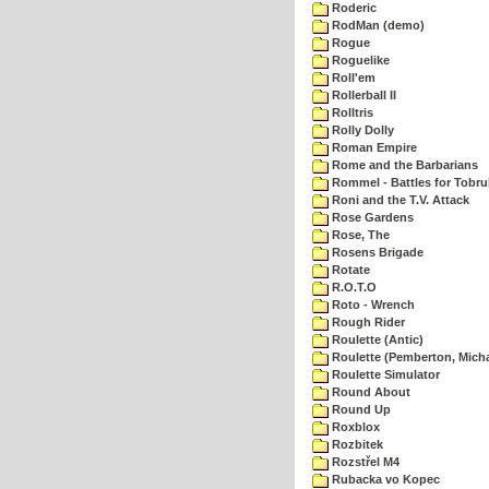
Roderic
RodMan (demo)
Rogue
Roguelike
Roll'em
Rollerball II
Rolltris
Rolly Dolly
Roman Empire
Rome and the Barbarians
Rommel - Battles for Tobru
Roni and the T.V. Attack
Rose Gardens
Rose, The
Rosens Brigade
Rotate
R.O.T.O
Roto - Wrench
Rough Rider
Roulette (Antic)
Roulette (Pemberton, Micha
Roulette Simulator
Round About
Round Up
Roxblox
Rozbitek
Rozstřel M4
Rubacka vo Kopec