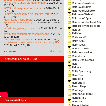
KWAS #40 - zabierzcie Atari Portfolio!
z 2026-06-23
Raid on Gravitron
08:12 (0)
Raid over Libya
KWAS #40 - naprawa retrosprzętu
z 2026-06-21
Raid over Moscow
17:15 (1)
Sceny z demosceny #7 z Bigerem i MBR
z 2026-
Raid over Walsall
06-19 22:08 (0)
Raiders of Space
Atari Floppy Image Toolkit
z 2026-06-17 13:51 (9)
Raiders of the Lost Ark
Spotkanie online z grupą LST
z 2026-06-16 16:32
(17)
Raiders of the Reebok
Recoil zintegrowany z macOS
z 2026-06-13 21:34
Raidus!
(5)
RailKing
KWAS #40 odbędzie się w Katowicach
z 2026-06-
07 17:59 (25)
Rails West!
Commodore po atarowsku
z 2026-05-28 21:50 (21)
Raim (2007)
Urządzenie z rekordowo szybką transmisją SIO!
z
Raim (2008)
2026-05-24 20:57 (116)
Rain Of Terror
«« nowsze
starsze »»
Rainbow Walker
Rainstorm
AtariOnline.pl na YouTube
Rainy Day Games
Rajd
Rakieta
Rally Speedway
Ram Test
Rambo 1
Rambug II
Ramp Rage
Rampage
Rampage Pinball
Ranch, The
Pomocnik/Helper
Ransack!
Rasen Maeher