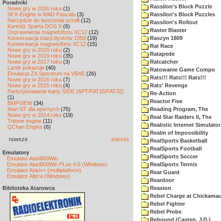
Poradniki
Rassilon's Block Puzzle
Nowe gry w 2026 roku
(1)
SFX-Engine w MAD Pascalu
(3)
Rassilon's Block Puzzles
Narzędzie do tworzenia scrolli
(12)
Rassilon's Rollout
Kartridż Sparta DOS X
(6)
Raster Blaster
Usprawnienia magnetofonu XC12
(12)
Konserwacja stacji dysków 1050
(19)
Raszyn 1809
Konserwacja magnetofonu XC12
(15)
Rat Race
Nowe gry w 2020 roku
(2)
Ratapede
Nowe gry w 2019 roku
(35)
Nowe gry w 2017 roku
(3)
Ratcatcher
Larek pokazuje
(40)
Ratowanie Game Compo
Emulacja ZX Spectrum na VBXE
(26)
Rats!!! Rats!!! Rats!!!
Nowe gry w 2016 roku
(7)
Nowe gry w 2015 roku
(4)
Rats' Revenge
Partycjonowanie karty SIDE (APT/FAT16/FAT32)
Re-Action
(1)
Reactor Five
BMPVIEW
(34)
Atari ST dla opornych
(75)
Reading Program, The
Nowe gry w 2014 roku
(19)
Real Star Raiders II, The
Tritone engine
(11)
Realistic Internet Simulator
QChan Engine
(6)
Realm of Impossibility
nowsze
starsze
RealSports Basketball
RealSports Football
Emulatory
RealSports Soccer
Emulator Atari800Win
Emulator Atari800Win PLus 4.0 (Windows)
RealSports Tennis
Emulator Atari++ (multiplatform)
Rear Guard
Emulator Altirra (Windows)
Reardoor
Biblioteka Atarowca
Reaxion
Rebel Charge at Chickama
Rebel Fighter
Rebel Probe
Rebound (Casten, J.D.)