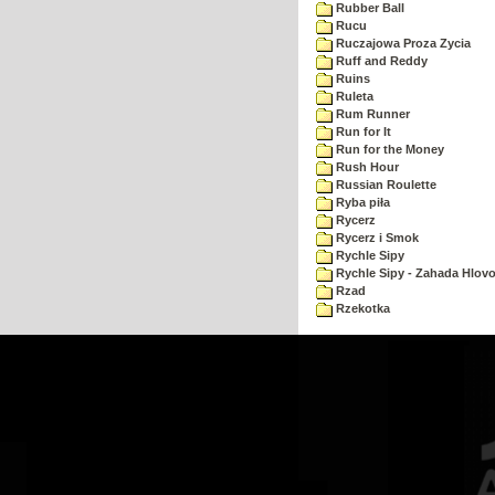
Rubber Ball
Rucu
Ruczajowa Proza Zycia
Ruff and Reddy
Ruins
Ruleta
Rum Runner
Run for It
Run for the Money
Rush Hour
Russian Roulette
Ryba piła
Rycerz
Rycerz i Smok
Rychle Sipy
Rychle Sipy - Zahada Hlov
Rzad
Rzekotka