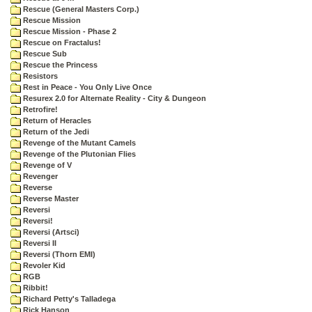
Rescue (General Masters Corp.)
Rescue Mission
Rescue Mission - Phase 2
Rescue on Fractalus!
Rescue Sub
Rescue the Princess
Resistors
Rest in Peace - You Only Live Once
Resurex 2.0 for Alternate Reality - City & Dungeon
Retrofire!
Return of Heracles
Return of the Jedi
Revenge of the Mutant Camels
Revenge of the Plutonian Flies
Revenge of V
Revenger
Reverse
Reverse Master
Reversi
Reversi!
Reversi (Artsci)
Reversi II
Reversi (Thorn EMI)
Revoler Kid
RGB
Ribbit!
Richard Petty's Talladega
Rick Hanson