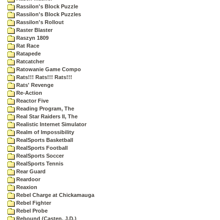
Rassilon's Block Puzzle
Rassilon's Block Puzzles
Rassilon's Rollout
Raster Blaster
Raszyn 1809
Rat Race
Ratapede
Ratcatcher
Ratowanie Game Compo
Rats!!! Rats!!! Rats!!!
Rats' Revenge
Re-Action
Reactor Five
Reading Program, The
Real Star Raiders II, The
Realistic Internet Simulator
Realm of Impossibility
RealSports Basketball
RealSports Football
RealSports Soccer
RealSports Tennis
Rear Guard
Reardoor
Reaxion
Rebel Charge at Chickamauga
Rebel Fighter
Rebel Probe
Rebound (Casten, J.D.)