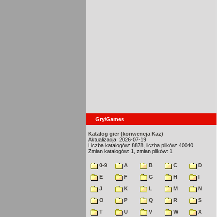
Gry/Games
Katalog gier (konwencja Kaz)
Aktualizacja: 2026-07-19
Liczba katalogów: 8878, liczba plików: 40040
Zmian katalogów: 1, zmian plików: 1
0-9
A
B
C
D
E
F
G
H
I
J
K
L
M
N
O
P
Q
R
S
T
U
V
W
X