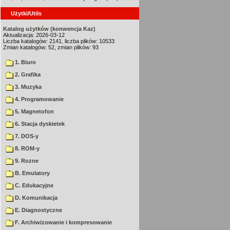
Użytki/Utils
Katalog użytków (konwencja Kaz)
Aktualizacja: 2026-03-12
Liczba katalogów: 2141, liczba plików: 10533
Zmian katalogów: 52, zmian plików: 93
1. Biuro
2. Grafika
3. Muzyka
4. Programowanie
5. Magnetofon
6. Stacja dyskietek
7. DOS-y
8. ROM-y
9. Rozne
B. Emulatory
C. Edukacyjne
D. Komunikacja
E. Diagnostyczne
F. Archiwizowanie i kompresowanie