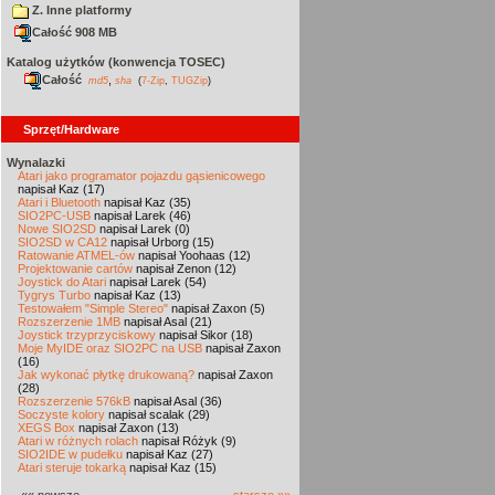
Z. Inne platformy
Całość 908 MB
Katalog użytków (konwencja TOSEC)
Całość
,
md5
sha
(
7-Zip
,
TUGZip
)
Sprzęt/Hardware
Wynalazki
Atari jako programator pojazdu gąsienicowego
napisał Kaz (17)
Atari i Bluetooth
napisał Kaz (35)
SIO2PC-USB
napisał Larek (46)
Nowe SIO2SD
napisał Larek (0)
SIO2SD w CA12
napisał Urborg (15)
Ratowanie ATMEL-ów
napisał Yoohaas (12)
Projektowanie cartów
napisał Zenon (12)
Joystick do Atari
napisał Larek (54)
Tygrys Turbo
napisał Kaz (13)
Testowałem "Simple Stereo"
napisał Zaxon (5)
Rozszerzenie 1MB
napisał Asal (21)
Joystick trzyprzyciskowy
napisał Sikor (18)
Moje MyIDE oraz SIO2PC na USB
napisał Zaxon
(16)
Jak wykonać płytkę drukowaną?
napisał Zaxon
(28)
Rozszerzenie 576kB
napisał Asal (36)
Soczyste kolory
napisał scalak (29)
XEGS Box
napisał Zaxon (13)
Atari w różnych rolach
napisał Różyk (9)
SIO2IDE w pudełku
napisał Kaz (27)
Atari steruje tokarką
napisał Kaz (15)