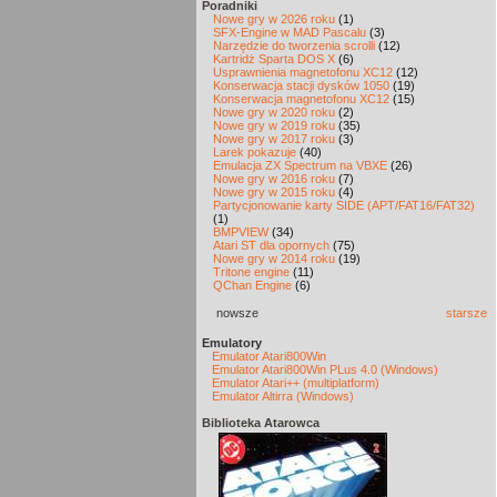
Poradniki
Nowe gry w 2026 roku
(1)
SFX-Engine w MAD Pascalu
(3)
Narzędzie do tworzenia scrolli
(12)
Kartridż Sparta DOS X
(6)
Usprawnienia magnetofonu XC12
(12)
Konserwacja stacji dysków 1050
(19)
Konserwacja magnetofonu XC12
(15)
Nowe gry w 2020 roku
(2)
Nowe gry w 2019 roku
(35)
Nowe gry w 2017 roku
(3)
Larek pokazuje
(40)
Emulacja ZX Spectrum na VBXE
(26)
Nowe gry w 2016 roku
(7)
Nowe gry w 2015 roku
(4)
Partycjonowanie karty SIDE (APT/FAT16/FAT32)
(1)
BMPVIEW
(34)
Atari ST dla opornych
(75)
Nowe gry w 2014 roku
(19)
Tritone engine
(11)
QChan Engine
(6)
nowsze
starsze
Emulatory
Emulator Atari800Win
Emulator Atari800Win PLus 4.0 (Windows)
Emulator Atari++ (multiplatform)
Emulator Altirra (Windows)
Biblioteka Atarowca