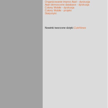
Organizowanie imprez Atari - dyskusja
Atari demoscene database - dyskusja
Colony Mobile - dyskusja
Colony Mobile - projekt
Statystyki
Nowinki
tworzone dzięki
CuteNews