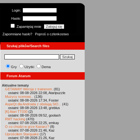
Login:
Hasło:
Zapamiętaj mnie
Zapomniane hasło?
Poproś o członkostwo
Szukaj plików/Search files
Gry
Użytki
Dema
Forum Atarum
Aktualne tematy
GETAWAY! Wersja z trainerem.
(81)
ostatni: 08-08-2026 22:08, Ataripuzzle
Muzycy scenowi...
(136)
ostatni: 08-08-2026 17:34, Foster
AspeQt dla Androida z obsługą SIO...
(41)
ostatni: 08-08-2026 13:48, greblus
[K] Atari TT030
(2)
ostatni: 08-08-2026 09:52, goolash
RMT hacking
(470)
ostatni: 07-08-2026 22:25, emkay
O co chodzi w grze Kasiarz?
(8)
ostatni: 07-08-2026 21:46, Kaz
Uprościłem Starquake
(17)
ostatni: 07-08-2026 21:26, Kaz