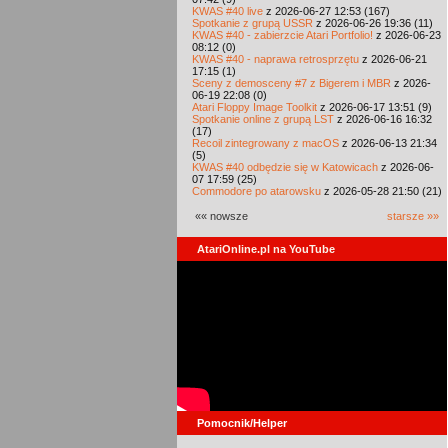
KWAS #40 live
z 2026-06-27 12:53 (167)
Spotkanie z grupą USSR
z 2026-06-26 19:36 (11)
KWAS #40 - zabierzcie Atari Portfolio!
z 2026-06-23
08:12 (0)
KWAS #40 - naprawa retrosprzętu
z 2026-06-21
17:15 (1)
Sceny z demosceny #7 z Bigerem i MBR
z 2026-
06-19 22:08 (0)
Atari Floppy Image Toolkit
z 2026-06-17 13:51 (9)
Spotkanie online z grupą LST
z 2026-06-16 16:32
(17)
Recoil zintegrowany z macOS
z 2026-06-13 21:34
(5)
KWAS #40 odbędzie się w Katowicach
z 2026-06-
07 17:59 (25)
Commodore po atarowsku
z 2026-05-28 21:50 (21)
«« nowsze
starsze »»
AtariOnline.pl na YouTube
Pomocnik/Helper