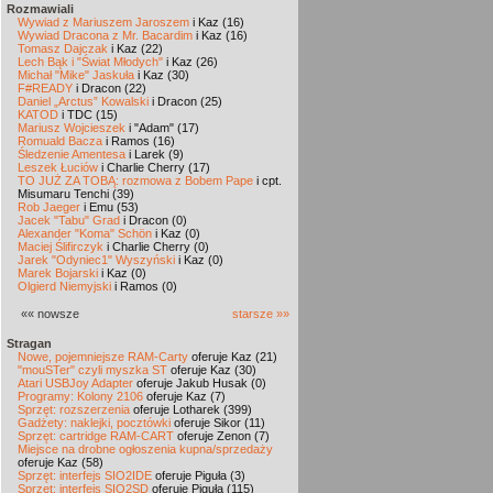
Rozmawiali
Wywiad z Mariuszem Jaroszem
i Kaz (16)
Wywiad Dracona z Mr. Bacardim
i Kaz (16)
Tomasz Dajczak
i Kaz (22)
Lech Bąk i "Świat Młodych"
i Kaz (26)
Michał "Mike" Jaskuła
i Kaz (30)
F#READY
i Dracon (22)
Daniel „Arctus” Kowalski
i Dracon (25)
KATOD
i TDC (15)
Mariusz Wojcieszek
i "Adam" (17)
Romuald Bacza
i Ramos (16)
Śledzenie Amentesa
i Larek (9)
Leszek Łuciów
i Charlie Cherry (17)
TO JUŻ ZA TOBĄ: rozmowa z Bobem Pape
i cpt.
Misumaru Tenchi (39)
Rob Jaeger
i Emu (53)
Jacek "Tabu" Grad
i Dracon (0)
Alexander "Koma" Schön
i Kaz (0)
Maciej Ślifirczyk
i Charlie Cherry (0)
Jarek "Odyniec1" Wyszyński
i Kaz (0)
Marek Bojarski
i Kaz (0)
Olgierd Niemyjski
i Ramos (0)
«« nowsze
starsze »»
Stragan
Nowe, pojemniejsze RAM-Carty
oferuje Kaz (21)
"mouSTer" czyli myszka ST
oferuje Kaz (30)
Atari USBJoy Adapter
oferuje Jakub Husak (0)
Programy: Kolony 2106
oferuje Kaz (7)
Sprzęt: rozszerzenia
oferuje Lotharek (399)
Gadżety: naklejki, pocztówki
oferuje Sikor (11)
Sprzęt: cartridge RAM-CART
oferuje Zenon (7)
Miejsce na drobne ogłoszenia kupna/sprzedaży
oferuje Kaz (58)
Sprzęt: interfejs SIO2IDE
oferuje Piguła (3)
Sprzęt: interfejs SIO2SD
oferuje Piguła (115)