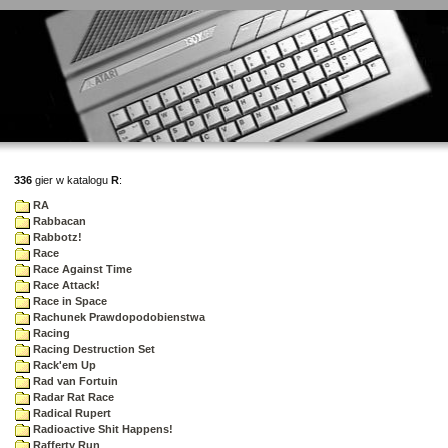
336
gier w katalogu
R
:
RA
Rabbacan
Rabbotz!
Race
Race Against Time
Race Attack!
Race in Space
Rachunek Prawdopodobienstwa
Racing
Racing Destruction Set
Rack'em Up
Rad van Fortuin
Radar Rat Race
Radical Rupert
Radioactive Shit Happens!
Rafferty Run