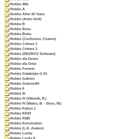
Robbo 98A
Robbo A
Robbo After 20 Years
Robbo (Antic-Soft)
Robbo B
Robbo Boss
Robbo Bubu
Robbo (Confusion, Charon)
Robbo Critters 1
Robbo Critters 2
Robbo (DEZINTO Software)
Robbo dla Dzieci
Robbo dla Orlat
Robbo Forever
Robbo Galaktyka G-01
Robbo Galtron
Robbo Gedzior84
Robbo II
Robbo III
Robbo IV (Viktorik, R.)
Robbo IV (Walos, B. - Strus, W.)
Robbo Kejtus 1
Robbo KK93
Robbo KMD
Robbo Konstruktor
Robbo (L.K. Avalon)
Robbo Lucky
Robbo Lucky II