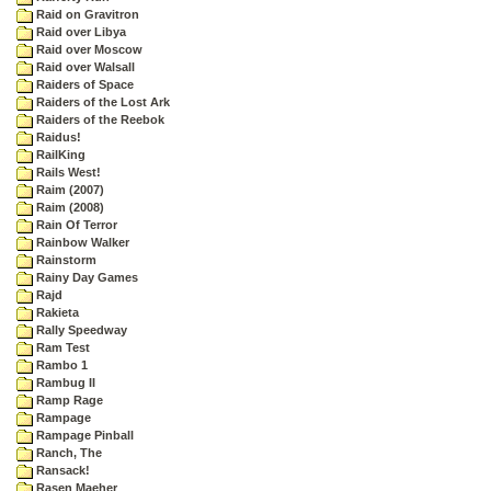
Raid on Gravitron
Raid over Libya
Raid over Moscow
Raid over Walsall
Raiders of Space
Raiders of the Lost Ark
Raiders of the Reebok
Raidus!
RailKing
Rails West!
Raim (2007)
Raim (2008)
Rain Of Terror
Rainbow Walker
Rainstorm
Rainy Day Games
Rajd
Rakieta
Rally Speedway
Ram Test
Rambo 1
Rambug II
Ramp Rage
Rampage
Rampage Pinball
Ranch, The
Ransack!
Rasen Maeher