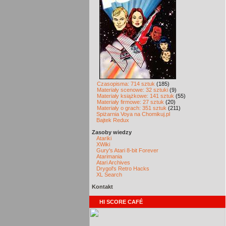
Czasopisma: 714 sztuk
(185)
Materiały scenowe: 32 sztuki
(9)
Materiały książkowe: 141 sztuk
(55)
Materiały firmowe: 27 sztuk
(20)
Materiały o grach: 351 sztuk
(211)
Spiżarnia Voya na Chomikuj.pl
Bajtek Redux
Zasoby wiedzy
Atariki
XWiki
Gury's Atari 8-bit Forever
Atarimania
Atari Archives
Drygol's Retro Hacks
XL Search
Kontakt
HI SCORE CAFÉ