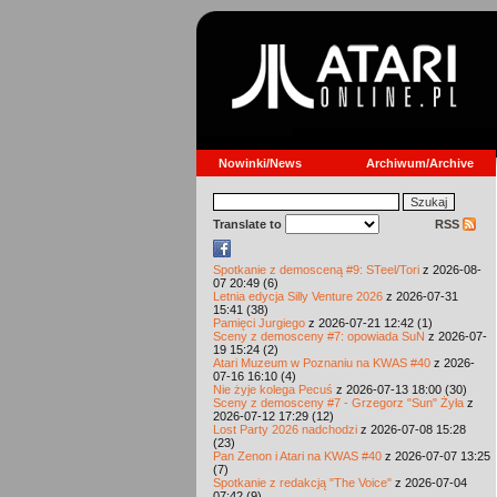
Nowinki/News
Archiwum/Archive
Translate to
RSS
Spotkanie z demosceną #9: STeel/Tori
z 2026-08-
07 20:49 (6)
Letnia edycja Silly Venture 2026
z 2026-07-31
15:41 (38)
Pamięci Jurgiego
z 2026-07-21 12:42 (1)
Sceny z demosceny #7: opowiada SuN
z 2026-07-
19 15:24 (2)
Atari Muzeum w Poznaniu na KWAS #40
z 2026-
07-16 16:10 (4)
Nie żyje kolega Pecuś
z 2026-07-13 18:00 (30)
Sceny z demosceny #7 - Grzegorz "Sun" Żyła
z
2026-07-12 17:29 (12)
Lost Party 2026 nadchodzi
z 2026-07-08 15:28
(23)
Pan Zenon i Atari na KWAS #40
z 2026-07-07 13:25
(7)
Spotkanie z redakcją "The Voice"
z 2026-07-04
07:42 (9)