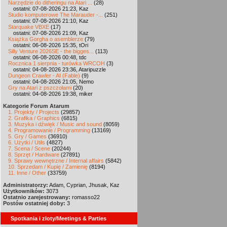
Narzędzie do ditheringu na Atari ...
(28)
ostatni: 07-08-2026 21:23, Kaz
Studio komputerowe The Marauder -...
(251)
ostatni: 07-08-2026 21:10, Kaz
Starquake VBXE
(17)
ostatni: 07-08-2026 21:09, Kaz
Książka Gorgha o asemblerze
(79)
ostatni: 06-08-2026 15:35, tOri
Silly Venture 2026SE - the bigges...
(113)
ostatni: 06-08-2026 00:48, tdc
Rocznica 1 sierpnia - turówka WRCOH
(3)
ostatni: 04-08-2026 23:36, Ataripuzzle
Dungeon Crawler - AI (Fable)
(9)
ostatni: 04-08-2026 21:05, Nemo
Gry na Atari z pszczołami
(20)
ostatni: 04-08-2026 19:38, miker
Kategorie Forum Atarum
1. Projekty / Projects
(29857)
2. Grafika / Graphics
(6815)
3. Muzyka i dźwięk / Music and sound
(8059)
4. Programowanie / Programming
(13169)
5. Gry / Games
(36910)
6. Użytki / Utils
(4827)
7. Scena / Scene
(20244)
8. Sprzęt / Hardware
(27891)
9. Sprawy wewnętrzne / Internal affairs
(5842)
10. Sprzedam / Kupię / Zamienię
(8194)
11. Inne / Other
(33759)
Administratorzy:
Adam, Cyprian, Jhusak, Kaz
Użytkowników:
3073
Ostatnio zarejestrowany:
romasso22
Postów ostatniej doby:
3
Spotkania i zloty/Meetings & Parties