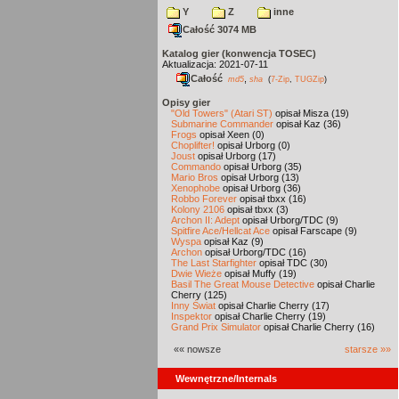
Y
Z
inne
Całość 3074 MB
Katalog gier (konwencja TOSEC)
Aktualizacja: 2021-07-11
Całość
,
md5
sha
(
7-Zip
,
TUGZip
)
Opisy gier
"Old Towers" (Atari ST)
opisał Misza (19)
Submarine Commander
opisał Kaz (36)
Frogs
opisał Xeen (0)
Choplifter!
opisał Urborg (0)
Joust
opisał Urborg (17)
Commando
opisał Urborg (35)
Mario Bros
opisał Urborg (13)
Xenophobe
opisał Urborg (36)
Robbo Forever
opisał tbxx (16)
Kolony 2106
opisał tbxx (3)
Archon II: Adept
opisał Urborg/TDC (9)
Spitfire Ace/Hellcat Ace
opisał Farscape (9)
Wyspa
opisał Kaz (9)
Archon
opisał Urborg/TDC (16)
The Last Starfighter
opisał TDC (30)
Dwie Wieże
opisał Muffy (19)
Basil The Great Mouse Detective
opisał Charlie
Cherry (125)
Inny Świat
opisał Charlie Cherry (17)
Inspektor
opisał Charlie Cherry (19)
Grand Prix Simulator
opisał Charlie Cherry (16)
«« nowsze
starsze »»
Wewnętrzne/Internals