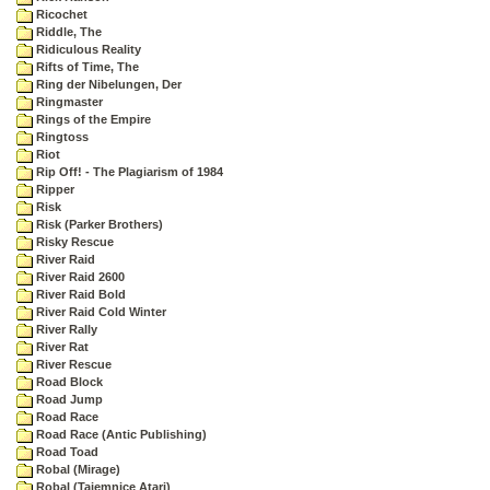
Ricochet
Riddle, The
Ridiculous Reality
Rifts of Time, The
Ring der Nibelungen, Der
Ringmaster
Rings of the Empire
Ringtoss
Riot
Rip Off! - The Plagiarism of 1984
Ripper
Risk
Risk (Parker Brothers)
Risky Rescue
River Raid
River Raid 2600
River Raid Bold
River Raid Cold Winter
River Rally
River Rat
River Rescue
Road Block
Road Jump
Road Race
Road Race (Antic Publishing)
Road Toad
Robal (Mirage)
Robal (Tajemnice Atari)