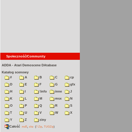
Społeczność/Community
ADDA - Atari Demoscene DAtabase
Katalog scenowy
#
A
B
C
cp
D
E
F
G
gfx
H
I
!info
inne
J
K
L
M
msx
N
O
P
Q
R
S
T
U
V
W
X
Y
Z
ziny
Całość
,
md5
sha
(
7-Zip
,
TUGZip
)