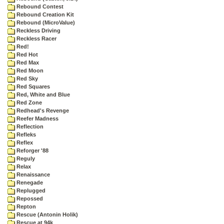
Rebound Contest
Rebound Creation Kit
Rebound (MicroValue)
Reckless Driving
Reckless Racer
Red!
Red Hot
Red Max
Red Moon
Red Sky
Red Squares
Red, White and Blue
Red Zone
Redhead's Revenge
Reefer Madness
Reflection
Refleks
Reflex
Reforger '88
Reguly
Relax
Renaissance
Renegade
Replugged
Repossed
Repton
Rescue (Antonin Holik)
Rescue at 94k