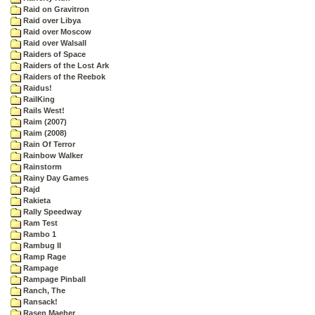
Raid on Gravitron
Raid over Libya
Raid over Moscow
Raid over Walsall
Raiders of Space
Raiders of the Lost Ark
Raiders of the Reebok
Raidus!
RailKing
Rails West!
Raim (2007)
Raim (2008)
Rain Of Terror
Rainbow Walker
Rainstorm
Rainy Day Games
Rajd
Rakieta
Rally Speedway
Ram Test
Rambo 1
Rambug II
Ramp Rage
Rampage
Rampage Pinball
Ranch, The
Ransack!
Rasen Maeher