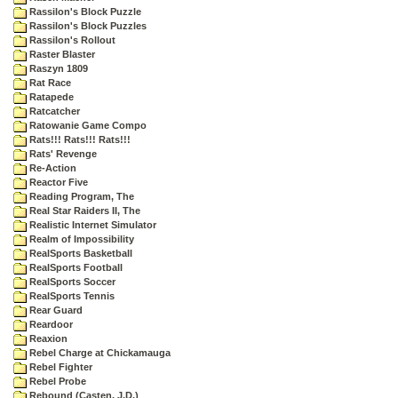
Rassilon's Block Puzzle
Rassilon's Block Puzzles
Rassilon's Rollout
Raster Blaster
Raszyn 1809
Rat Race
Ratapede
Ratcatcher
Ratowanie Game Compo
Rats!!! Rats!!! Rats!!!
Rats' Revenge
Re-Action
Reactor Five
Reading Program, The
Real Star Raiders II, The
Realistic Internet Simulator
Realm of Impossibility
RealSports Basketball
RealSports Football
RealSports Soccer
RealSports Tennis
Rear Guard
Reardoor
Reaxion
Rebel Charge at Chickamauga
Rebel Fighter
Rebel Probe
Rebound (Casten, J.D.)