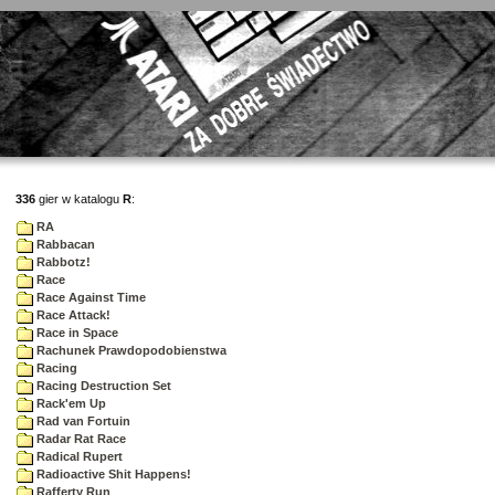
336
gier w katalogu
R
:
RA
Rabbacan
Rabbotz!
Race
Race Against Time
Race Attack!
Race in Space
Rachunek Prawdopodobienstwa
Racing
Racing Destruction Set
Rack'em Up
Rad van Fortuin
Radar Rat Race
Radical Rupert
Radioactive Shit Happens!
Rafferty Run