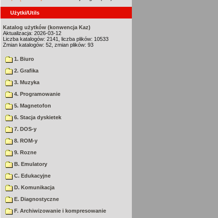
Użytki/Utils
Katalog użytków (konwencja Kaz)
Aktualizacja: 2026-03-12
Liczba katalogów: 2141, liczba plików: 10533
Zmian katalogów: 52, zmian plików: 93
1. Biuro
2. Grafika
3. Muzyka
4. Programowanie
5. Magnetofon
6. Stacja dyskietek
7. DOS-y
8. ROM-y
9. Rozne
B. Emulatory
C. Edukacyjne
D. Komunikacja
E. Diagnostyczne
F. Archiwizowanie i kompresowanie