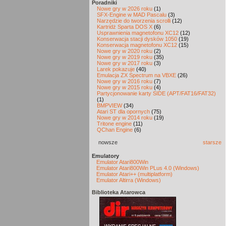
Poradniki
Nowe gry w 2026 roku
(1)
SFX-Engine w MAD Pascalu
(3)
Narzędzie do tworzenia scrolli
(12)
Kartridż Sparta DOS X
(6)
Usprawnienia magnetofonu XC12
(12)
Konserwacja stacji dysków 1050
(19)
Konserwacja magnetofonu XC12
(15)
Nowe gry w 2020 roku
(2)
Nowe gry w 2019 roku
(35)
Nowe gry w 2017 roku
(3)
Larek pokazuje
(40)
Emulacja ZX Spectrum na VBXE
(26)
Nowe gry w 2016 roku
(7)
Nowe gry w 2015 roku
(4)
Partycjonowanie karty SIDE (APT/FAT16/FAT32)
(1)
BMPVIEW
(34)
Atari ST dla opornych
(75)
Nowe gry w 2014 roku
(19)
Tritone engine
(11)
QChan Engine
(6)
nowsze
starsze
Emulatory
Emulator Atari800Win
Emulator Atari800Win PLus 4.0 (Windows)
Emulator Atari++ (multiplatform)
Emulator Altirra (Windows)
Biblioteka Atarowca