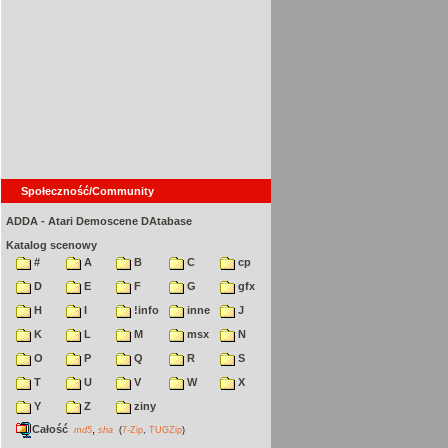
Społeczność/Community
ADDA - Atari Demoscene DAtabase
Katalog scenowy
#
A
B
C
cp
D
E
F
G
gfx
H
I
!info
inne
J
K
L
M
msx
N
O
P
Q
R
S
T
U
V
W
X
Y
Z
ziny
Całość
,
md5
sha
(
7-Zip
,
TUGZip
)