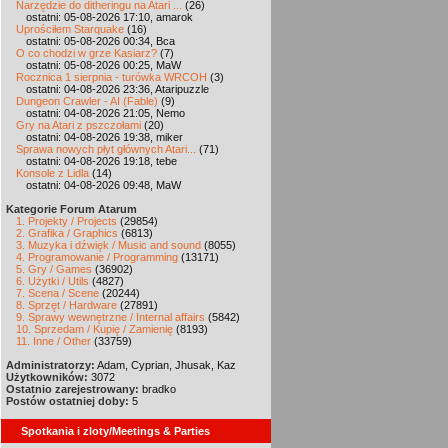
Narzędzie do ditheringu na Atari ...
(26)
ostatni: 05-08-2026 17:10, amarok
Uprościłem Starquake
(16)
ostatni: 05-08-2026 00:34, Bca
O co chodzi w grze Kasiarz?
(7)
ostatni: 05-08-2026 00:25, MaW
Rocznica 1 sierpnia - turówka WRCOH
(3)
ostatni: 04-08-2026 23:36, Ataripuzzle
Dungeon Crawler - AI (Fable)
(9)
ostatni: 04-08-2026 21:05, Nemo
Gry na Atari z pszczołami
(20)
ostatni: 04-08-2026 19:38, miker
Sprawa nowych płyt głównych Atari...
(71)
ostatni: 04-08-2026 19:18, tebe
Konsole z Lidla
(14)
ostatni: 04-08-2026 09:48, MaW
Kategorie Forum Atarum
1. Projekty / Projects
(29854)
2. Grafika / Graphics
(6813)
3. Muzyka i dźwięk / Music and sound
(8055)
4. Programowanie / Programming
(13171)
5. Gry / Games
(36902)
6. Użytki / Utils
(4827)
7. Scena / Scene
(20244)
8. Sprzęt / Hardware
(27891)
9. Sprawy wewnętrzne / Internal affairs
(5842)
10. Sprzedam / Kupię / Zamienię
(8193)
11. Inne / Other
(33759)
Administratorzy:
Adam, Cyprian, Jhusak, Kaz
Użytkowników:
3072
Ostatnio zarejestrowany:
bradko
Postów ostatniej doby:
5
Spotkania i zloty/Meetings & Parties