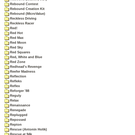
Rebound Contest
Rebound Creation Kit
Rebound (MicroValue)
Reckless Driving
Reckless Racer
Red!
Red Hot
Red Max
Red Moon
Red Sky
Red Squares
Red, White and Blue
Red Zone
Redhead's Revenge
Reefer Madness
Reflection
Refleks
Reflex
Reforger '88
Reguly
Relax
Renaissance
Renegade
Replugged
Repossed
Repton
Rescue (Antonin Holik)
Rescue at 94k