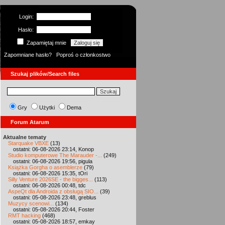
Login:
Hasło:
Zapamiętaj mnie
Zapomniane hasło?
Poproś o członkostwo
Szukaj plików/Search files
Gry
Użytki
Dema
Forum Atarum
Aktualne tematy
Starquake VBXE
(13)
ostatni: 06-08-2026 23:14, Konop
Studio komputerowe The Marauder -...
(249)
ostatni: 06-08-2026 19:56, pigula
Książka Gorgha o asemblerze
(79)
ostatni: 06-08-2026 15:35, tOri
Silly Venture 2026SE - the bigges...
(113)
ostatni: 06-08-2026 00:48, tdc
AspeQt dla Androida z obsługą SIO...
(39)
ostatni: 05-08-2026 23:48, greblus
Muzycy scenowi...
(134)
ostatni: 05-08-2026 20:44, Foster
RMT hacking
(468)
ostatni: 05-08-2026 18:57, emkay