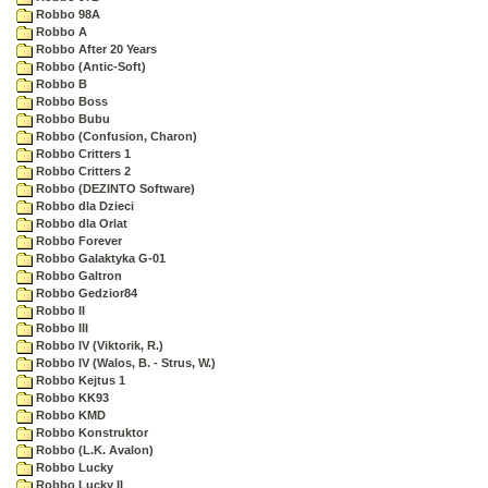
Robbo 98A
Robbo A
Robbo After 20 Years
Robbo (Antic-Soft)
Robbo B
Robbo Boss
Robbo Bubu
Robbo (Confusion, Charon)
Robbo Critters 1
Robbo Critters 2
Robbo (DEZINTO Software)
Robbo dla Dzieci
Robbo dla Orlat
Robbo Forever
Robbo Galaktyka G-01
Robbo Galtron
Robbo Gedzior84
Robbo II
Robbo III
Robbo IV (Viktorik, R.)
Robbo IV (Walos, B. - Strus, W.)
Robbo Kejtus 1
Robbo KK93
Robbo KMD
Robbo Konstruktor
Robbo (L.K. Avalon)
Robbo Lucky
Robbo Lucky II