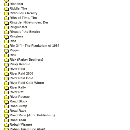
Ricochet
Riddle, The
Ridiculous Reality
Rifts of Time, The
Ring der Nibelungen, Der
Ringmaster
Rings of the Empire
Ringtoss
Riot
Rip Off! - The Plagiarism of 1984
Ripper
Risk
Risk (Parker Brothers)
Risky Rescue
River Raid
River Raid 2600
River Raid Bold
River Raid Cold Winter
River Rally
River Rat
River Rescue
Road Block
Road Jump
Road Race
Road Race (Antic Publishing)
Road Toad
Robal (Mirage)
Robal (Tajemnice Atari)