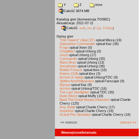
Y
Z
inne
Całość 3074 MB
Katalog gier (konwencja TOSEC)
Aktualizacja: 2021-07-11
Całość
,
md5
sha
(
7-Zip
,
TUGZip
)
Opisy gier
"Old Towers" (Atari ST)
opisał Misza (19)
Submarine Commander
opisał Kaz (36)
Frogs
opisał Xeen (0)
Choplifter!
opisał Urborg (0)
Joust
opisał Urborg (17)
Commando
opisał Urborg (35)
Mario Bros
opisał Urborg (13)
Xenophobe
opisał Urborg (36)
Robbo Forever
opisał tbxx (16)
Kolony 2106
opisał tbxx (3)
Archon II: Adept
opisał Urborg/TDC (9)
Spitfire Ace/Hellcat Ace
opisał Farscape (9)
Wyspa
opisał Kaz (9)
Archon
opisał Urborg/TDC (16)
The Last Starfighter
opisał TDC (30)
Dwie Wieże
opisał Muffy (19)
Basil The Great Mouse Detective
opisał Charlie
Cherry (125)
Inny Świat
opisał Charlie Cherry (17)
Inspektor
opisał Charlie Cherry (19)
Grand Prix Simulator
opisał Charlie Cherry (16)
«« nowsze
starsze »»
Wewnętrzne/Internals