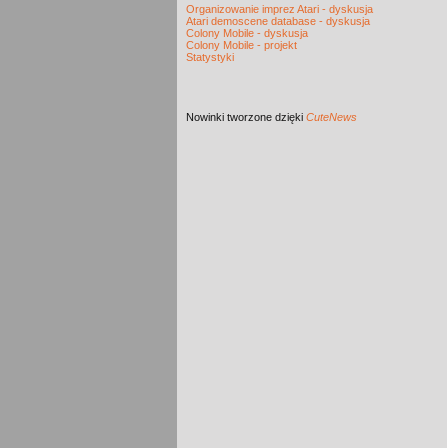
Organizowanie imprez Atari - dyskusja
Atari demoscene database - dyskusja
Colony Mobile - dyskusja
Colony Mobile - projekt
Statystyki
Nowinki
tworzone dzięki
CuteNews