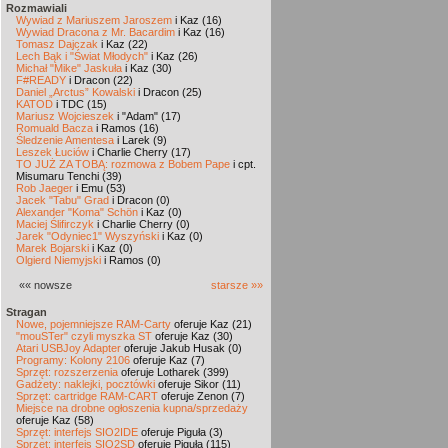
Rozmawiali
Wywiad z Mariuszem Jaroszem
i Kaz (16)
Wywiad Dracona z Mr. Bacardim
i Kaz (16)
Tomasz Dajczak
i Kaz (22)
Lech Bąk i "Świat Młodych"
i Kaz (26)
Michał "Mike" Jaskuła
i Kaz (30)
F#READY
i Dracon (22)
Daniel „Arctus” Kowalski
i Dracon (25)
KATOD
i TDC (15)
Mariusz Wojcieszek
i "Adam" (17)
Romuald Bacza
i Ramos (16)
Śledzenie Amentesa
i Larek (9)
Leszek Łuciów
i Charlie Cherry (17)
TO JUŻ ZA TOBĄ: rozmowa z Bobem Pape
i cpt.
Misumaru Tenchi (39)
Rob Jaeger
i Emu (53)
Jacek "Tabu" Grad
i Dracon (0)
Alexander "Koma" Schön
i Kaz (0)
Maciej Ślifirczyk
i Charlie Cherry (0)
Jarek "Odyniec1" Wyszyński
i Kaz (0)
Marek Bojarski
i Kaz (0)
Olgierd Niemyjski
i Ramos (0)
«« nowsze
starsze »»
Stragan
Nowe, pojemniejsze RAM-Carty
oferuje Kaz (21)
"mouSTer" czyli myszka ST
oferuje Kaz (30)
Atari USBJoy Adapter
oferuje Jakub Husak (0)
Programy: Kolony 2106
oferuje Kaz (7)
Sprzęt: rozszerzenia
oferuje Lotharek (399)
Gadżety: naklejki, pocztówki
oferuje Sikor (11)
Sprzęt: cartridge RAM-CART
oferuje Zenon (7)
Miejsce na drobne ogłoszenia kupna/sprzedaży
oferuje Kaz (58)
Sprzęt: interfejs SIO2IDE
oferuje Piguła (3)
Sprzęt: interfejs SIO2SD
oferuje Piguła (115)