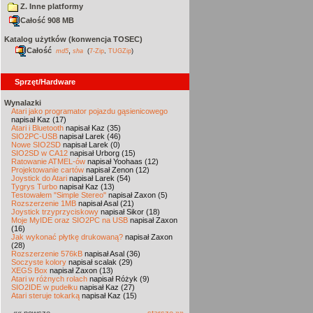
Z. Inne platformy
Całość 908 MB
Katalog użytków (konwencja TOSEC)
Całość
,
md5
sha
(
7-Zip
,
TUGZip
)
Sprzęt/Hardware
Wynalazki
Atari jako programator pojazdu gąsienicowego
napisał Kaz (17)
Atari i Bluetooth
napisał Kaz (35)
SIO2PC-USB
napisał Larek (46)
Nowe SIO2SD
napisał Larek (0)
SIO2SD w CA12
napisał Urborg (15)
Ratowanie ATMEL-ów
napisał Yoohaas (12)
Projektowanie cartów
napisał Zenon (12)
Joystick do Atari
napisał Larek (54)
Tygrys Turbo
napisał Kaz (13)
Testowałem "Simple Stereo"
napisał Zaxon (5)
Rozszerzenie 1MB
napisał Asal (21)
Joystick trzyprzyciskowy
napisał Sikor (18)
Moje MyIDE oraz SIO2PC na USB
napisał Zaxon
(16)
Jak wykonać płytkę drukowaną?
napisał Zaxon
(28)
Rozszerzenie 576kB
napisał Asal (36)
Soczyste kolory
napisał scalak (29)
XEGS Box
napisał Zaxon (13)
Atari w różnych rolach
napisał Różyk (9)
SIO2IDE w pudełku
napisał Kaz (27)
Atari steruje tokarką
napisał Kaz (15)