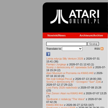
Nowinki/News
Archiwum/Archive
Translate to
RSS
Letnia edycja Silly Venture 2026
z 2026-07-31
15:41 (36)
Pamięci Jurgiego
z 2026-07-21 12:42 (1)
Sceny z demosceny #7: opowiada SuN
z 2026-07-
19 15:24 (2)
Atari Muzeum w Poznaniu na KWAS #40
z 2026-
07-16 16:10 (4)
Nie żyje kolega Pecuś
z 2026-07-13 18:00 (30)
Sceny z demosceny #7 - Grzegorz "Sun" Żyła
z
2026-07-12 17:29 (12)
Lost Party 2026 nadchodzi
z 2026-07-08 15:28
(23)
Pan Zenon i Atari na KWAS #40
z 2026-07-07 13:25
(7)
Spotkanie z redakcją "The Voice"
z 2026-07-04
07:42 (9)
KWAS #40 live
z 2026-06-27 12:53 (167)
Spotkanie z grupą USSR
z 2026-06-26 19:36 (11)