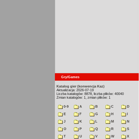
Gry/Games
Katalog gier (konwencja Kaz)
Aktualizacja: 2026-07-19
Liczba katalogów: 8878, liczba plików: 40040
Zmian katalogów: 1, zmian plików: 1
0-9
A
B
C
D
E
F
G
H
I
J
K
L
M
N
O
P
Q
R
S
T
U
V
W
X