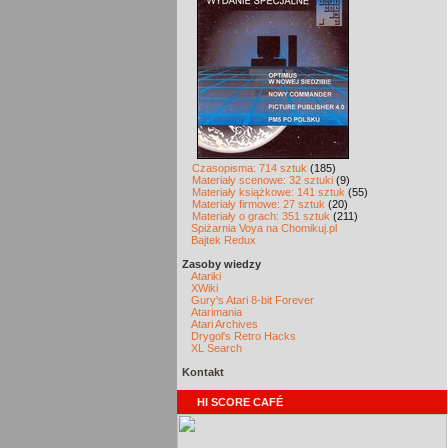
Czasopisma: 714 sztuk
(185)
Materiały scenowe: 32 sztuki
(9)
Materiały książkowe: 141 sztuk
(55)
Materiały firmowe: 27 sztuk
(20)
Materiały o grach: 351 sztuk
(211)
Spiżarnia Voya na Chomikuj.pl
Bajtek Redux
Zasoby wiedzy
Atariki
XWiki
Gury's Atari 8-bit Forever
Atarimania
Atari Archives
Drygol's Retro Hacks
XL Search
Kontakt
HI SCORE CAFÉ