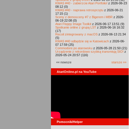
KWAS #40 - zabierzcie Atari Portfolio!
z 2026-06-23
08:12 (0)
KWAS #40 - naprawa retrosprzętu
z 2026-06-21
17:15 (1)
Sceny z demosceny #7 z Bigerem i MBR
z 2026-
06-19 22:08 (0)
Atari Floppy Image Toolkit
z 2026-06-17 13:51 (9)
Spotkanie online z grupą LST
z 2026-06-16 16:32
(17)
Recoil zintegrowany z macOS
z 2026-06-13 21:34
(5)
KWAS #40 odbędzie się w Katowicach
z 2026-06-
07 17:59 (25)
Commodore po atarowsku
z 2026-05-28 21:50 (21)
Urządzenie z rekordowo szybką transmisją SIO!
z
2026-05-24 20:57 (116)
«« nowsze
starsze »»
AtariOnline.pl na YouTube
Pomocnik/Helper