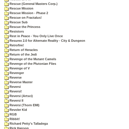
Rescue (General Masters Corp.)
Rescue Mission
Rescue Mission - Phase 2
Rescue on Fractalus!
Rescue Sub
Rescue the Princess
Resistors
Rest in Peace - You Only Live Once
Resurex 2.0 for Alternate Reality - City & Dungeon
Retrofire!
Return of Heracles
Return of the Jedi
Revenge of the Mutant Camels
Revenge of the Plutonian Flies
Revenge of V
Revenger
Reverse
Reverse Master
Reversi
Reversi!
Reversi (Artsci)
Reversi II
Reversi (Thorn EMI)
Revoler Kid
RGB
Ribbit!
Richard Petty's Talladega
Rick Hanson