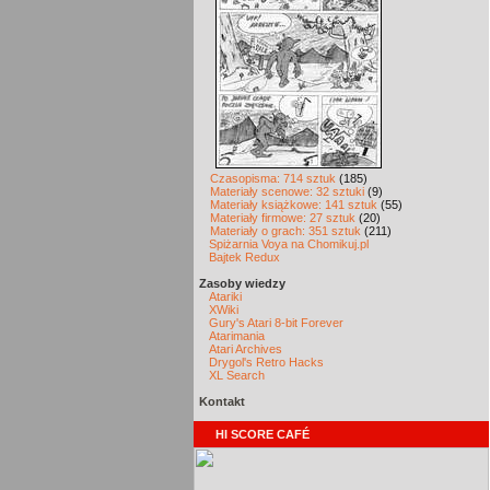
Czasopisma: 714 sztuk
(185)
Materiały scenowe: 32 sztuki
(9)
Materiały książkowe: 141 sztuk
(55)
Materiały firmowe: 27 sztuk
(20)
Materiały o grach: 351 sztuk
(211)
Spiżarnia Voya na Chomikuj.pl
Bajtek Redux
Zasoby wiedzy
Atariki
XWiki
Gury's Atari 8-bit Forever
Atarimania
Atari Archives
Drygol's Retro Hacks
XL Search
Kontakt
HI SCORE CAFÉ