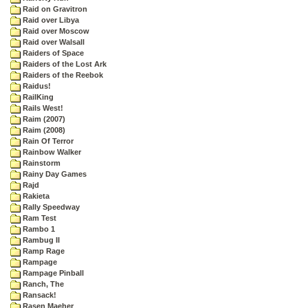
Raid on Gravitron
Raid over Libya
Raid over Moscow
Raid over Walsall
Raiders of Space
Raiders of the Lost Ark
Raiders of the Reebok
Raidus!
RailKing
Rails West!
Raim (2007)
Raim (2008)
Rain Of Terror
Rainbow Walker
Rainstorm
Rainy Day Games
Rajd
Rakieta
Rally Speedway
Ram Test
Rambo 1
Rambug II
Ramp Rage
Rampage
Rampage Pinball
Ranch, The
Ransack!
Rasen Maeher