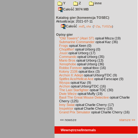
Y
Z
inne
Całość 3074 MB
Katalog gier (konwencja TOSEC)
Aktualizacja: 2021-07-11
Całość
,
md5
sha
(
7-Zip
,
TUGZip
)
Opisy gier
"Old Towers" (Atari ST)
opisał Misza (19)
Submarine Commander
opisał Kaz (36)
Frogs
opisał Xeen (0)
Choplifter!
opisał Urborg (0)
Joust
opisał Urborg (17)
Commando
opisał Urborg (35)
Mario Bros
opisał Urborg (13)
Xenophobe
opisał Urborg (36)
Robbo Forever
opisał tbxx (16)
Kolony 2106
opisał tbxx (3)
Archon II: Adept
opisał Urborg/TDC (9)
Spitfire Ace/Hellcat Ace
opisał Farscape (9)
Wyspa
opisał Kaz (9)
Archon
opisał Urborg/TDC (16)
The Last Starfighter
opisał TDC (30)
Dwie Wieże
opisał Muffy (19)
Basil The Great Mouse Detective
opisał Charlie
Cherry (125)
Inny Świat
opisał Charlie Cherry (17)
Inspektor
opisał Charlie Cherry (19)
Grand Prix Simulator
opisał Charlie Cherry (16)
«« nowsze
starsze »»
Wewnętrzne/Internals