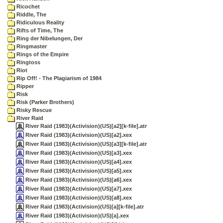
Ricochet
Riddle, The
Ridiculous Reality
Rifts of Time, The
Ring der Nibelungen, Der
Ringmaster
Rings of the Empire
Ringtoss
Riot
Rip Off! - The Plagiarism of 1984
Ripper
Risk
Risk (Parker Brothers)
Risky Rescue
River Raid
River Raid (1983)(Activision)(US)[a2][k-file].atr
River Raid (1983)(Activision)(US)[a2].xex
River Raid (1983)(Activision)(US)[a3][k-file].atr
River Raid (1983)(Activision)(US)[a3].xex
River Raid (1983)(Activision)(US)[a4].xex
River Raid (1983)(Activision)(US)[a5].xex
River Raid (1983)(Activision)(US)[a6].xex
River Raid (1983)(Activision)(US)[a7].xex
River Raid (1983)(Activision)(US)[a8].xex
River Raid (1983)(Activision)(US)[a][k-file].atr
River Raid (1983)(Activision)(US)[a].xex