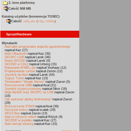
Z. Inne platformy
Całość 908 MB
Katalog użytków (konwencja TOSEC)
Całość
,
md5
sha
(
7-Zip
,
TUGZip
)
Sprzęt/Hardware
Wynalazki
Atari jako programator pojazdu gąsienicowego
napisał Kaz (17)
Atari i Bluetooth
napisał Kaz (35)
SIO2PC-USB
napisał Larek (46)
Nowe SIO2SD
napisał Larek (0)
SIO2SD w CA12
napisał Urborg (15)
Ratowanie ATMEL-ów
napisał Yoohaas (12)
Projektowanie cartów
napisał Zenon (12)
Joystick do Atari
napisał Larek (54)
Tygrys Turbo
napisał Kaz (13)
Testowałem "Simple Stereo"
napisał Zaxon (5)
Rozszerzenie 1MB
napisał Asal (21)
Joystick trzyprzyciskowy
napisał Sikor (18)
Moje MyIDE oraz SIO2PC na USB
napisał Zaxon
(16)
Jak wykonać płytkę drukowaną?
napisał Zaxon
(28)
Rozszerzenie 576kB
napisał Asal (36)
Soczyste kolory
napisał scalak (29)
XEGS Box
napisał Zaxon (13)
Atari w różnych rolach
napisał Różyk (9)
SIO2IDE w pudełku
napisał Kaz (27)
Atari steruje tokarką
napisał Kaz (15)