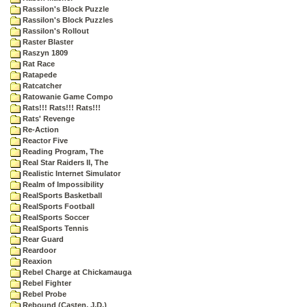
Rassilon's Block Puzzle
Rassilon's Block Puzzles
Rassilon's Rollout
Raster Blaster
Raszyn 1809
Rat Race
Ratapede
Ratcatcher
Ratowanie Game Compo
Rats!!! Rats!!! Rats!!!
Rats' Revenge
Re-Action
Reactor Five
Reading Program, The
Real Star Raiders II, The
Realistic Internet Simulator
Realm of Impossibility
RealSports Basketball
RealSports Football
RealSports Soccer
RealSports Tennis
Rear Guard
Reardoor
Reaxion
Rebel Charge at Chickamauga
Rebel Fighter
Rebel Probe
Rebound (Casten, J.D.)