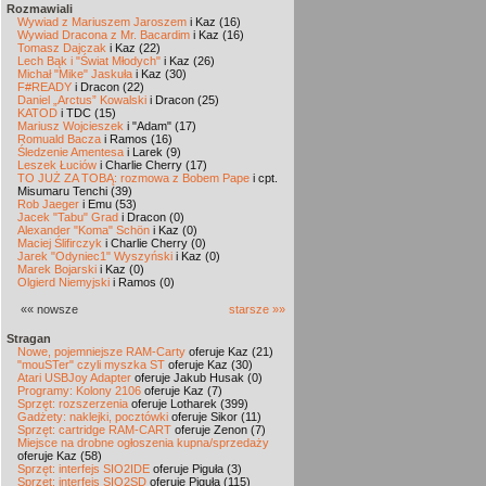
Rozmawiali
Wywiad z Mariuszem Jaroszem
i Kaz (16)
Wywiad Dracona z Mr. Bacardim
i Kaz (16)
Tomasz Dajczak
i Kaz (22)
Lech Bąk i "Świat Młodych"
i Kaz (26)
Michał "Mike" Jaskuła
i Kaz (30)
F#READY
i Dracon (22)
Daniel „Arctus” Kowalski
i Dracon (25)
KATOD
i TDC (15)
Mariusz Wojcieszek
i "Adam" (17)
Romuald Bacza
i Ramos (16)
Śledzenie Amentesa
i Larek (9)
Leszek Łuciów
i Charlie Cherry (17)
TO JUŻ ZA TOBĄ: rozmowa z Bobem Pape
i cpt.
Misumaru Tenchi (39)
Rob Jaeger
i Emu (53)
Jacek "Tabu" Grad
i Dracon (0)
Alexander "Koma" Schön
i Kaz (0)
Maciej Ślifirczyk
i Charlie Cherry (0)
Jarek "Odyniec1" Wyszyński
i Kaz (0)
Marek Bojarski
i Kaz (0)
Olgierd Niemyjski
i Ramos (0)
«« nowsze
starsze »»
Stragan
Nowe, pojemniejsze RAM-Carty
oferuje Kaz (21)
"mouSTer" czyli myszka ST
oferuje Kaz (30)
Atari USBJoy Adapter
oferuje Jakub Husak (0)
Programy: Kolony 2106
oferuje Kaz (7)
Sprzęt: rozszerzenia
oferuje Lotharek (399)
Gadżety: naklejki, pocztówki
oferuje Sikor (11)
Sprzęt: cartridge RAM-CART
oferuje Zenon (7)
Miejsce na drobne ogłoszenia kupna/sprzedaży
oferuje Kaz (58)
Sprzęt: interfejs SIO2IDE
oferuje Piguła (3)
Sprzęt: interfejs SIO2SD
oferuje Piguła (115)