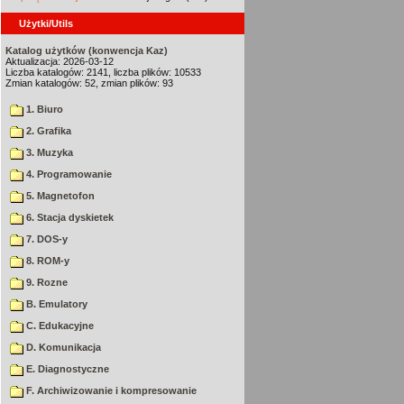
Użytki/Utils
Katalog użytków (konwencja Kaz)
Aktualizacja: 2026-03-12
Liczba katalogów: 2141, liczba plików: 10533
Zmian katalogów: 52, zmian plików: 93
1. Biuro
2. Grafika
3. Muzyka
4. Programowanie
5. Magnetofon
6. Stacja dyskietek
7. DOS-y
8. ROM-y
9. Rozne
B. Emulatory
C. Edukacyjne
D. Komunikacja
E. Diagnostyczne
F. Archiwizowanie i kompresowanie