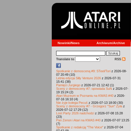
Nowinki/News
Archiwum/Archive
Translate to
RSS
Spotkanie z demosceną #9: STeel/Tori
z 2026-08-
07 20:49 (10)
Letnia edycja Silly Venture 2026
z 2026-07-31
15:41 (38)
Pamięci Jurgiego
z 2026-07-21 12:42 (1)
Sceny z demosceny #7: opowiada SuN
z 2026-07-
19 15:24 (2)
Atari Muzeum w Poznaniu na KWAS #40
z 2026-
07-16 16:10 (4)
Nie żyje kolega Pecuś
z 2026-07-13 18:00 (30)
Sceny z demosceny #7 - Grzegorz "Sun" Żyła
z
2026-07-12 17:29 (12)
Lost Party 2026 nadchodzi
z 2026-07-08 15:28
(23)
Pan Zenon i Atari na KWAS #40
z 2026-07-07 13:25
(7)
Spotkanie z redakcją "The Voice"
z 2026-07-04
07:42 (9)