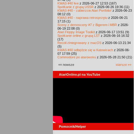
KWAS #40 live
z 2026-06-27 12:53 (167)
Spotkanie z grupą USSR
z 2026-06-26 19:36 (11)
KWAS #40 - zabierzcie Atari Portfolio!
z 2026-06-23
08:12 (0)
KWAS #40 - naprawa retrosprzętu
z 2026-06-21
17:15 (1)
Sceny z demosceny #7 z Bigerem i MBR
z 2026-
06-19 22:08 (0)
Atari Floppy Image Toolkit
z 2026-06-17 13:51 (9)
Spotkanie online z grupą LST
z 2026-06-16 16:32
(17)
Recoil zintegrowany z macOS
z 2026-06-13 21:34
(5)
KWAS #40 odbędzie się w Katowicach
z 2026-06-
07 17:59 (25)
Commodore po atarowsku
z 2026-05-28 21:50 (21)
«« nowsze
starsze »»
AtariOnline.pl na YouTube
Pomocnik/Helper