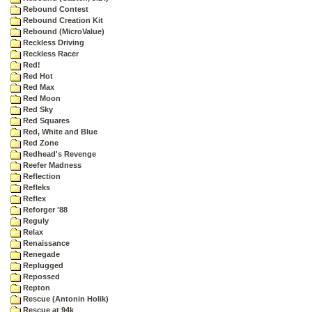
Rebound Contest
Rebound Creation Kit
Rebound (MicroValue)
Reckless Driving
Reckless Racer
Red!
Red Hot
Red Max
Red Moon
Red Sky
Red Squares
Red, White and Blue
Red Zone
Redhead's Revenge
Reefer Madness
Reflection
Refleks
Reflex
Reforger '88
Reguly
Relax
Renaissance
Renegade
Replugged
Repossed
Repton
Rescue (Antonin Holik)
Rescue at 94k