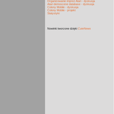
Organizowanie imprez Atari - dyskusja
Atari demoscene database - dyskusja
Colony Mobile - dyskusja
Colony Mobile - projekt
Statystyki
Nowinki
tworzone dzięki
CuteNews