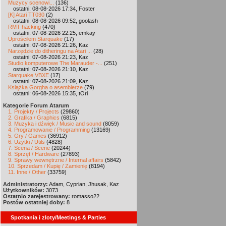
Muzycy scenowi...
(136)
ostatni: 08-08-2026 17:34, Foster
[K] Atari TT030
(2)
ostatni: 08-08-2026 09:52, goolash
RMT hacking
(470)
ostatni: 07-08-2026 22:25, emkay
Uprościłem Starquake
(17)
ostatni: 07-08-2026 21:26, Kaz
Narzędzie do ditheringu na Atari ...
(28)
ostatni: 07-08-2026 21:23, Kaz
Studio komputerowe The Marauder -...
(251)
ostatni: 07-08-2026 21:10, Kaz
Starquake VBXE
(17)
ostatni: 07-08-2026 21:09, Kaz
Książka Gorgha o asemblerze
(79)
ostatni: 06-08-2026 15:35, tOri
Kategorie Forum Atarum
1. Projekty / Projects
(29860)
2. Grafika / Graphics
(6815)
3. Muzyka i dźwięk / Music and sound
(8059)
4. Programowanie / Programming
(13169)
5. Gry / Games
(36912)
6. Użytki / Utils
(4828)
7. Scena / Scene
(20244)
8. Sprzęt / Hardware
(27893)
9. Sprawy wewnętrzne / Internal affairs
(5842)
10. Sprzedam / Kupię / Zamienię
(8194)
11. Inne / Other
(33759)
Administratorzy:
Adam, Cyprian, Jhusak, Kaz
Użytkowników:
3073
Ostatnio zarejestrowany:
romasso22
Postów ostatniej doby:
8
Spotkania i zloty/Meetings & Parties