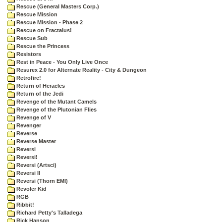
Rescue (General Masters Corp.)
Rescue Mission
Rescue Mission - Phase 2
Rescue on Fractalus!
Rescue Sub
Rescue the Princess
Resistors
Rest in Peace - You Only Live Once
Resurex 2.0 for Alternate Reality - City & Dungeon
Retrofire!
Return of Heracles
Return of the Jedi
Revenge of the Mutant Camels
Revenge of the Plutonian Flies
Revenge of V
Revenger
Reverse
Reverse Master
Reversi
Reversi!
Reversi (Artsci)
Reversi II
Reversi (Thorn EMI)
Revoler Kid
RGB
Ribbit!
Richard Petty's Talladega
Rick Hanson