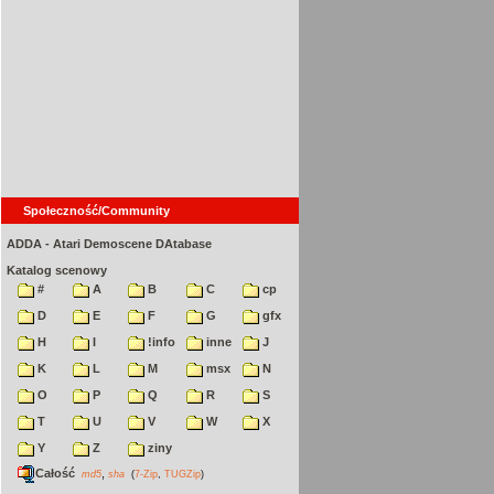
Społeczność/Community
ADDA - Atari Demoscene DAtabase
Katalog scenowy
#
A
B
C
cp
D
E
F
G
gfx
H
I
!info
inne
J
K
L
M
msx
N
O
P
Q
R
S
T
U
V
W
X
Y
Z
ziny
Całość
,
md5
sha
(
7-Zip
,
TUGZip
)