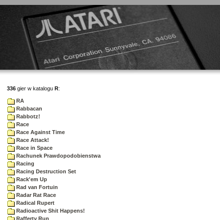
336
gier w katalogu
R
:
RA
Rabbacan
Rabbotz!
Race
Race Against Time
Race Attack!
Race in Space
Rachunek Prawdopodobienstwa
Racing
Racing Destruction Set
Rack'em Up
Rad van Fortuin
Radar Rat Race
Radical Rupert
Radioactive Shit Happens!
Rafferty Run