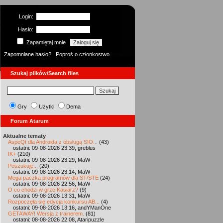
Login:
Hasło:
Zapamiętaj mnie
Zapomniane hasło?
Poproś o członkostwo
Szukaj plików/Search files
Gry
Użytki
Dema
Forum Atarum
Aktualne tematy
AspeQt dla Androida z obsługą SIO...
(43)
ostatni: 09-08-2026 23:39, greblus
IK+
(210)
ostatni: 09-08-2026 23:29, MaW
Poszukuję...
(20)
ostatni: 09-08-2026 23:14, MaW
Mega paczka programów dla ST/STE
(24)
ostatni: 09-08-2026 22:56, MaW
O co chodzi w grze Kasiarz?
(9)
ostatni: 09-08-2026 13:31, MaW
Rozpoczęła się edycja konkursu AB...
(4)
ostatni: 09-08-2026 13:16, andYManOne
GETAWAY! Wersja z trainerem.
(81)
ostatni: 08-08-2026 22:08, Ataripuzzle