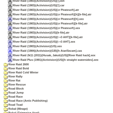
River Raid (1983)(Activision)(US)[!].bin
River Raid (1983)(Activision)(US)[!].car
River Raid (1983)(Activision)(US)[cr Piratesoft].atr
River Raid (1983)(Activision)(US)[cr Piratesoft][h][k-file].atr
River Raid (1983)(Activision)(US)[cr Piratesoft][h].xex
River Raid (1983)(Activision)(US)[cr Piratesoft][k-file].atr
River Raid (1983)(Activision)(US)[cr Piratesoft].xex
River Raid (1983)(Activision)(US)[k-file].atr
River Raid (1983)(Activision)(US)[t +3 AHT][k-file].atr
River Raid (1983)(Activision)(US)[t +3 AHT].xex
River Raid (1983)(Activision)(US).xex
River Raid (1984)(Activision)(GB)[h AtariSezam].cas
River Raid 2k11 (2011)(Husak, Jakub)(US)[River Raid hack].xex
River Raid Plus (1991)(Activision)(US)[h straight watersides].xex
River Raid 2600
River Raid Bold
River Raid Cold Winter
River Rally
River Rat
River Rescue
Road Block
Road Jump
Road Race
Road Race (Antic Publishing)
Road Toad
Robal (Mirage)
Robal (Tajemnice Atari)