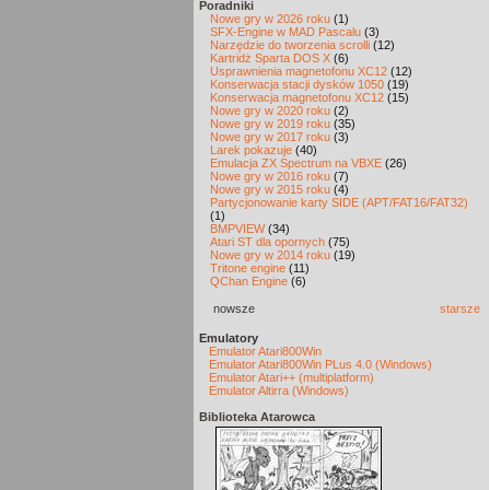
Poradniki
Nowe gry w 2026 roku
(1)
SFX-Engine w MAD Pascalu
(3)
Narzędzie do tworzenia scrolli
(12)
Kartridż Sparta DOS X
(6)
Usprawnienia magnetofonu XC12
(12)
Konserwacja stacji dysków 1050
(19)
Konserwacja magnetofonu XC12
(15)
Nowe gry w 2020 roku
(2)
Nowe gry w 2019 roku
(35)
Nowe gry w 2017 roku
(3)
Larek pokazuje
(40)
Emulacja ZX Spectrum na VBXE
(26)
Nowe gry w 2016 roku
(7)
Nowe gry w 2015 roku
(4)
Partycjonowanie karty SIDE (APT/FAT16/FAT32)
(1)
BMPVIEW
(34)
Atari ST dla opornych
(75)
Nowe gry w 2014 roku
(19)
Tritone engine
(11)
QChan Engine
(6)
nowsze
starsze
Emulatory
Emulator Atari800Win
Emulator Atari800Win PLus 4.0 (Windows)
Emulator Atari++ (multiplatform)
Emulator Altirra (Windows)
Biblioteka Atarowca