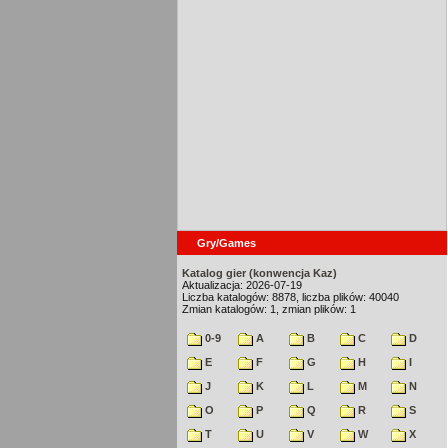
Gry/Games
Katalog gier (konwencja Kaz)
Aktualizacja: 2026-07-19
Liczba katalogów: 8878, liczba plików: 40040
Zmian katalogów: 1, zmian plików: 1
0-9
A
B
C
D
E
F
G
H
I
J
K
L
M
N
O
P
Q
R
S
T
U
V
W
X