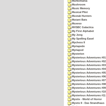
Murkomania
Mushroom
Music Memory
Musical Pilot
Mustak Hunters
Mutant Bats
Muxeso
MVSBC Galactica
My First Alphabet
My Jong
My Spelling Easel
Mychess II
Myriapede
Myriapod
Mysterion
Mysterious Adventures #01
Mysterious Adventures #02
Mysterious Adventures #03 
Mysterious Adventures #04 
Mysterious Adventures #05 
Mysterious Adventures #06 
Mysterious Adventures #07 
Mysterious Adventures #08 
Mysterious Adventures #09
Mysterious Adventures #10 -
Mysterious Adventures #11
Mystix - World of Horror
Mystix II - Das Strandhaus