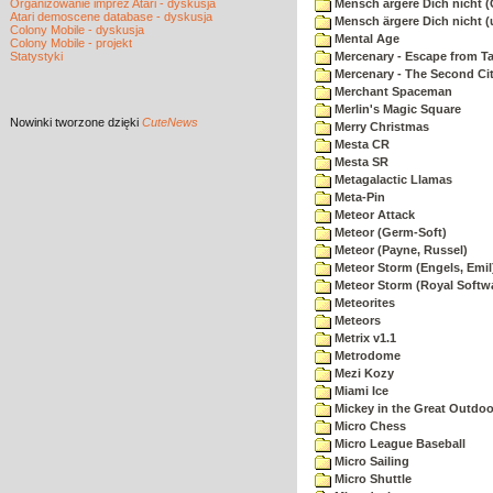
Organizowanie imprez Atari - dyskusja
Mensch ärgere Dich nicht 
Atari demoscene database - dyskusja
Mensch ärgere Dich nicht 
Colony Mobile - dyskusja
Mental Age
Colony Mobile - projekt
Statystyki
Mercenary - Escape from T
Mercenary - The Second Ci
Merchant Spaceman
Merlin's Magic Square
Nowinki
tworzone dzięki
CuteNews
Merry Christmas
Mesta CR
Mesta SR
Metagalactic Llamas
Meta-Pin
Meteor Attack
Meteor (Germ-Soft)
Meteor (Payne, Russel)
Meteor Storm (Engels, Emil
Meteor Storm (Royal Softw
Meteorites
Meteors
Metrix v1.1
Metrodome
Mezi Kozy
Miami Ice
Mickey in the Great Outdoo
Micro Chess
Micro League Baseball
Micro Sailing
Micro Shuttle