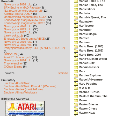
Maniac Tales II, The
Poradniki
Nowe gry w 2026 roku
(1)
Maniac Tales, The
SFX-Engine w MAD Pascalu
(3)
Manic Miner
Narzędzie do tworzenia scrolli
(12)
Mankala
Kartridż Sparta DOS X
(6)
Usprawnienia magnetofonu XC12
(12)
Mansbie Quest, The
Konserwacja stacji dysków 1050
(19)
Mapmaker
Konserwacja magnetofonu XC12
(15)
Mar Tesoro
Nowe gry w 2020 roku
(2)
Nowe gry w 2019 roku
(35)
Marauder
Nowe gry w 2017 roku
(3)
Marble Magic
Larek pokazuje
(40)
Marbled
Emulacja ZX Spectrum na VBXE
(26)
Nowe gry w 2016 roku
(7)
Marinus
Nowe gry w 2015 roku
(4)
Mario Bros. (1983)
Partycjonowanie karty SIDE (APT/FAT16/FAT32)
Mario Bros. (1988)
(1)
BMPVIEW
(34)
Mario Bros. 2007
Atari ST dla opornych
(75)
Mario's Desert World
Nowe gry w 2014 roku
(19)
Market Blitz
Tritone engine
(11)
QChan Engine
(6)
Markus Rosner
Mars
nowsze
starsze
Martian Explorer
Marvel Adventure
Emulatory
Emulator Atari800Win
Mary Poppins
Emulator Atari800Win PLus 4.0 (Windows)
M-A-S-H
Emulator Atari++ (multiplatform)
Mashed Turtles
Emulator Altirra (Windows)
Mask of the Sun, The
Biblioteka Atarowca
Masox
Master Blaster
Master Chess
Master Head