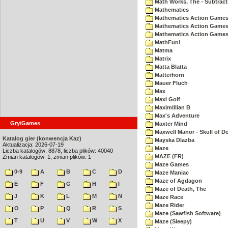
Math Works, The - Subtract
Mathematics
Mathematics Action Games 
Mathematics Action Games
Mathematics Action Games 
MathFun!
Matma
Matrix
Matta Blatta
Matterhorn
Mauer Fluch
Max
Maxi Golf
Maximillian B
Max's Adventure
Gry/Games
Maxter Mind
Maxwell Manor - Skull of 
Katalog gier (konwencja Kaz)
Mayska Dlazba
Aktualizacja: 2026-07-19
Maze
Liczba katalogów: 8878, liczba plików: 40040
MAZE (FR)
Zmian katalogów: 1, zmian plików: 1
Maze Games
0-9
A
B
C
D
Maze Maniac
Maze of Agdagon
E
F
G
H
I
Maze of Death, The
J
K
L
M
N
Maze Race
Maze Rider
O
P
Q
R
S
Maze (Sawfish Software)
T
U
V
W
X
Maze (Sleepy)