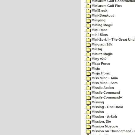
Miniature Golf Constructio
Miniature Golf Plus
MiniBreak
Mini-Breakout
Minijong
Mining Mogul
Mini-Race
mini-Slots
Mini-Zork I - The Great Un
Minotaur 16k
MinTaj
Minute Magic
Miny v2.0
Mirax Force
Misja
Misja Tronic
Miss Mind - Ania
Miss Mind - Sara
Missile Action
Missile Command
Missile Command+
Missing
Missing - One Droid
Mission
Mission - ArSoft
Mission, Die
Mission Moscow
Mission on Thunderhead - 