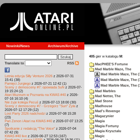
Nowinki/News
Archiwum/Archive
405
gier w katalogu
M
:
Translate to
RSS
MacPHEE'S Fortune
Mad Marble Maze, The
Mad Marble Maze, The (1
Letnia edycja Silly Venture 2026
z 2026-07-31
Mad Marble Maze, The (1
15:41 (38)
Pamięci Jurgiego
z 2026-07-21 12:42 (1)
Mad Marble Maze, The (1
Sceny z demosceny #7: opowiada SuN
z 2026-07-
19 15:24 (2)
Mad Marbles
Atari Muzeum w Poznaniu na KWAS #40
z 2026-
Mad Netter, The
07-16 16:10 (4)
Mad Stone
Nie żyje kolega Pecuś
z 2026-07-13 18:00 (30)
Sceny z demosceny #7 - Grzegorz "Sun" Żyła
z
Madhouse
2026-07-12 17:29 (12)
Mad's Revenge
Lost Party 2026 nadchodzi
z 2026-07-08 15:28
Magazynier
(23)
Pan Zenon i Atari na KWAS #40
z 2026-07-07 13:25
Magia
(7)
Magia Fortuny
Spotkanie z redakcją "The Voice"
z 2026-07-04
Magia Krysztalu
07:42 (9)
KWAS #40 live
z 2026-06-27 12:53 (167)
Magic
Spotkanie z grupą USSR
z 2026-06-26 19:36 (11)