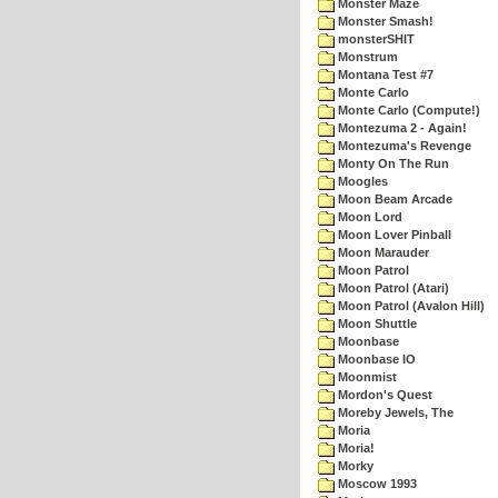
Monster Maze
Monster Smash!
monsterSHIT
Monstrum
Montana Test #7
Monte Carlo
Monte Carlo (Compute!)
Montezuma 2 - Again!
Montezuma's Revenge
Monty On The Run
Moogles
Moon Beam Arcade
Moon Lord
Moon Lover Pinball
Moon Marauder
Moon Patrol
Moon Patrol (Atari)
Moon Patrol (Avalon Hill)
Moon Shuttle
Moonbase
Moonbase IO
Moonmist
Mordon's Quest
Moreby Jewels, The
Moria
Moria!
Morky
Moscow 1993