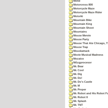
Motie
Motorcross 800
Motorcycle Maze
Motorcycle Maze Rider
Motorki
Mountain Bike
Mountain King
Mountain Shoot
Mountains
Mouse Mervin
Mouse Party
Mouse That Ate Chicago, 
Mouse Trap
Mouskattack
Movie Musical Madness
Mozaico
Mózgprocesor
Mr. Bear
Mr. Cool
Mr. Dig
Mr. Do!
Mr. Do's Castle
Mr. M
Mr. Proper
Mr. Robot and His Robot F
Mr. Robot II
Mr. Splash
Mr. TNT