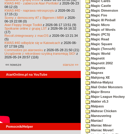
Magic Cards
KWAS #40 - zabierzcie Atari Portfolio!
z 2026-06-23
Magic Castle
08:12 (0)
KWAS #40 - naprawa retrosprzętu
z 2026-06-21
Magic Dimension
17:15 (1)
Magic Fire
Sceny z demosceny #7 z Bigerem i MBR
z 2026-
Magic III Pinball
06-19 22:08 (0)
Atari Floppy Image Toolkit
z 2026-06-17 13:51 (9)
Magic Micro
Spotkanie online z grupą LST
z 2026-06-16 16:32
Magic of Words
(17)
Magic (PCS)
Recoil zintegrowany z macOS
z 2026-06-13 21:34
(5)
Magic Read
KWAS #40 odbędzie się w Katowicach
z 2026-06-
Magic Square
07 17:59 (25)
Magic (Tensoft)
Commodore po atarowsku
z 2026-05-28 21:50 (21)
Urządzenie z rekordowo szybką transmisją SIO!
z
Magic World
2026-05-24 20:57 (116)
Magnetit
Magnetit 2002
«« nowsze
starsze »»
Magnetix
Magnex
AtariOnline.pl na YouTube
Mahjong XE
Mahna-Malysz
Mail Order Monsters
Major Bronx
Major League Hockey
Makler v5.3
Malpass
Maltese Chicken
Maneuvering
Maniac!
Maniac Miner
Pomocnik/Helper
Maniac Mover!