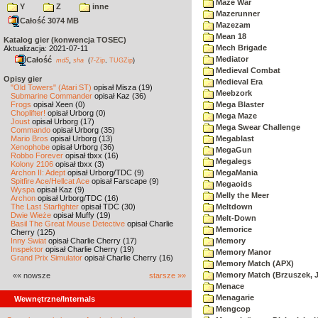
Maze War
Y
Z
inne
Mazerunner
Całość 3074 MB
Mazezam
Mean 18
Katalog gier (konwencja TOSEC)
Mech Brigade
Aktualizacja: 2021-07-11
Mediator
Całość
,
md5
sha
(
7-Zip
,
TUGZip
)
Medieval Combat
Opisy gier
Medieval Era
"Old Towers" (Atari ST)
opisał Misza (19)
Meebzork
Submarine Commander
opisał Kaz (36)
Frogs
opisał Xeen (0)
Mega Blaster
Choplifter!
opisał Urborg (0)
Mega Maze
Joust
opisał Urborg (17)
Mega Swear Challenge
Commando
opisał Urborg (35)
Mario Bros
opisał Urborg (13)
Megablast
Xenophobe
opisał Urborg (36)
MegaGun
Robbo Forever
opisał tbxx (16)
Megalegs
Kolony 2106
opisał tbxx (3)
Archon II: Adept
opisał Urborg/TDC (9)
MegaMania
Spitfire Ace/Hellcat Ace
opisał Farscape (9)
Megaoids
Wyspa
opisał Kaz (9)
Melly the Meer
Archon
opisał Urborg/TDC (16)
The Last Starfighter
opisał TDC (30)
Meltdown
Dwie Wieże
opisał Muffy (19)
Melt-Down
Basil The Great Mouse Detective
opisał Charlie
Memorice
Cherry (125)
Inny Świat
opisał Charlie Cherry (17)
Memory
Inspektor
opisał Charlie Cherry (19)
Memory Manor
Grand Prix Simulator
opisał Charlie Cherry (16)
Memory Match (APX)
Memory Match (Brzuszek, 
«« nowsze
starsze »»
Menace
Menagarie
Wewnętrzne/Internals
Mengcop