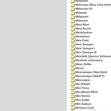
Milligreen
Millionaire (Blue Chip Soft
Millionaire PL
Millipede
Millipedes
Millonario
Mind Blast
Mind Buster
Mindshadow
Mindwheel
Mine Field
Mine Sweeper
Mine Sweeper I
Mine Sweeper III
Minefield (Spectre Software
Minefield (unknown)
Miner 2049er
Mines!
Minesweeper (MatoSimi)
Minesweeper (NSOFT)
Mineswiper
Mini Billard
Mini Firma
Mini Master-Mind
Mini Robbo
Mini Snake
Mini Zjadacz
Miniature Golf