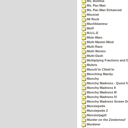
Ms. Bulimia
Ms. Pac-Man
Ms. Pac-Man Enhanced
Msciciel
Mt Rock
Muchblastesz
Muff
M.U.L.E
Mule Wars
Multi Master-Mind
Multi Race
Multi Worms
Multi-Dash
Multiplying Fractions and D
Multris
Munch'in Climb'in
Munching Mandy
Munchy
Munchy Madness - Quest fo
Munchy Madness II
Munchy Madness III
Munchy Madness IV
Munchy Madness Screen D
Munsiepede
Munsiepede 2
Munsterjagd!
Murder on the Zinderneuf
Murderer