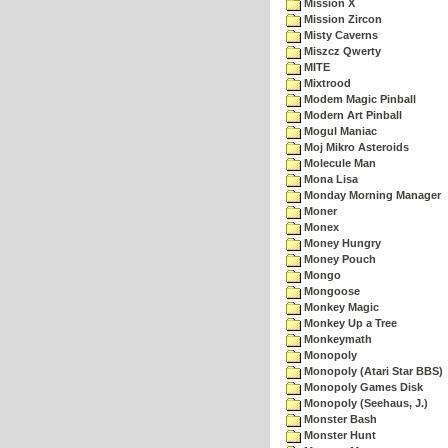
Mission X
Mission Zircon
Misty Caverns
Miszcz Qwerty
MITE
Mixtrood
Modem Magic Pinball
Modern Art Pinball
Mogul Maniac
Moj Mikro Asteroids
Molecule Man
Mona Lisa
Monday Morning Manager
Moner
Monex
Money Hungry
Money Pouch
Mongo
Mongoose
Monkey Magic
Monkey Up a Tree
Monkeymath
Monopoly
Monopoly (Atari Star BBS)
Monopoly Games Disk
Monopoly (Seehaus, J.)
Monster Bash
Monster Hunt