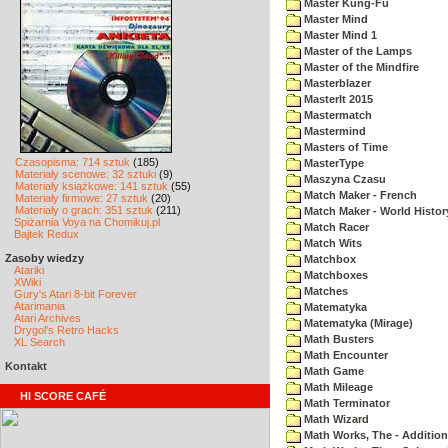
Master Kung-Fu
Master Mind
Master Mind 1
Master of the Lamps
Master of the Mindfire
Masterblazer
MasterIt 2015
Mastermatch
Mastermind
Masters of Time
Czasopisma: 714 sztuk
(185)
MasterType
Materiały scenowe: 32 sztuki
(9)
Maszyna Czasu
Materiały książkowe: 141 sztuk
(55)
Match Maker - French
Materiały firmowe: 27 sztuk
(20)
Materiały o grach: 351 sztuk
(211)
Match Maker - World Histor
Spiżarnia Voya na Chomikuj.pl
Match Racer
Bajtek Redux
Match Wits
Zasoby wiedzy
Matchbox
Atariki
Matchboxes
XWiki
Matches
Gury's Atari 8-bit Forever
Atarimania
Matematyka
Atari Archives
Matematyka (Mirage)
Drygol's Retro Hacks
Math Busters
XL Search
Math Encounter
Kontakt
Math Game
Math Mileage
HI SCORE CAFÉ
Math Terminator
Math Wizard
Math Works, The - Addition