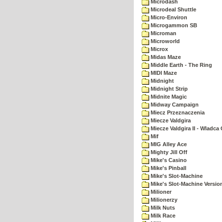
Microdash
Microdeal Shuttle
Micro-Environ
Microgammon SB
Microman
Microworld
Microx
Midas Maze
Middle Earth - The Ring
MIDI Maze
Midnight
Midnight Strip
Midnite Magic
Midway Campaign
Miecz Przeznaczenia
Miecze Valdgira
Miecze Valdgira II - Wladca
Mif
MIG Alley Ace
Mighty Jill Off
Mike's Casino
Mike's Pinball
Mike's Slot-Machine
Mike's Slot-Machine Version
Milioner
Milionerzy
Milk Nuts
Milk Race