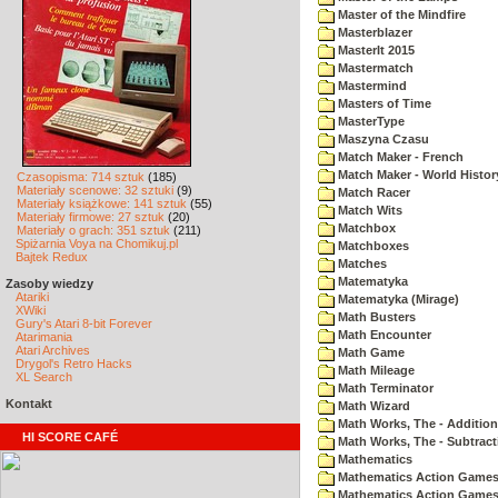
Master of the Mindfire
Masterblazer
MasterIt 2015
Mastermatch
Mastermind
Masters of Time
MasterType
Maszyna Czasu
Match Maker - French
Match Maker - World Histor
Czasopisma: 714 sztuk
(185)
Materiały scenowe: 32 sztuki
(9)
Match Racer
Materiały książkowe: 141 sztuk
(55)
Match Wits
Materiały firmowe: 27 sztuk
(20)
Matchbox
Materiały o grach: 351 sztuk
(211)
Spiżarnia Voya na Chomikuj.pl
Matchboxes
Bajtek Redux
Matches
Matematyka
Zasoby wiedzy
Atariki
Matematyka (Mirage)
XWiki
Math Busters
Gury's Atari 8-bit Forever
Math Encounter
Atarimania
Atari Archives
Math Game
Drygol's Retro Hacks
Math Mileage
XL Search
Math Terminator
Kontakt
Math Wizard
Math Works, The - Addition
HI SCORE CAFÉ
Math Works, The - Subtract
Mathematics
Mathematics Action Games 
Mathematics Action Games