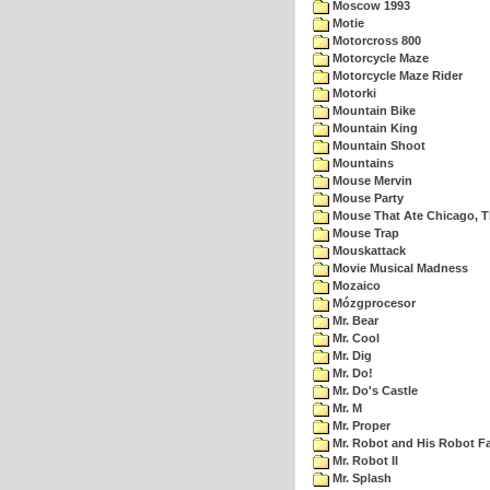
Moscow 1993
Motie
Motorcross 800
Motorcycle Maze
Motorcycle Maze Rider
Motorki
Mountain Bike
Mountain King
Mountain Shoot
Mountains
Mouse Mervin
Mouse Party
Mouse That Ate Chicago, 
Mouse Trap
Mouskattack
Movie Musical Madness
Mozaico
Mózgprocesor
Mr. Bear
Mr. Cool
Mr. Dig
Mr. Do!
Mr. Do's Castle
Mr. M
Mr. Proper
Mr. Robot and His Robot F
Mr. Robot II
Mr. Splash