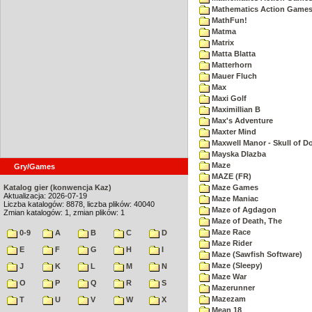
Mathematics Action Games 
MathFun!
Matma
Matrix
Matta Blatta
Matterhorn
Mauer Fluch
Max
Maxi Golf
Maximillian B
Max's Adventure
Maxter Mind
Maxwell Manor - Skull of 
Mayska Dlazba
Maze
Gry/Games
MAZE (FR)
Katalog gier (konwencja Kaz)
Maze Games
Aktualizacja: 2026-07-19
Maze Maniac
Liczba katalogów: 8878, liczba plików: 40040
Maze of Agdagon
Zmian katalogów: 1, zmian plików: 1
Maze of Death, The
Maze Race
0-9
A
B
C
D
Maze Rider
E
F
G
H
I
Maze (Sawfish Software)
Maze (Sleepy)
J
K
L
M
N
Maze War
O
P
Q
R
S
Mazerunner
Mazezam
T
U
V
W
X
Mean 18