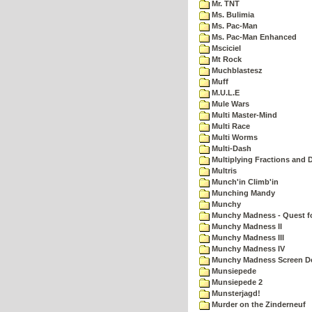
Mr. TNT
Ms. Bulimia
Ms. Pac-Man
Ms. Pac-Man Enhanced
Msciciel
Mt Rock
Muchblastesz
Muff
M.U.L.E
Mule Wars
Multi Master-Mind
Multi Race
Multi Worms
Multi-Dash
Multiplying Fractions and D
Multris
Munch'in Climb'in
Munching Mandy
Munchy
Munchy Madness - Quest fo
Munchy Madness II
Munchy Madness III
Munchy Madness IV
Munchy Madness Screen D
Munsiepede
Munsiepede 2
Munsterjagd!
Murder on the Zinderneuf