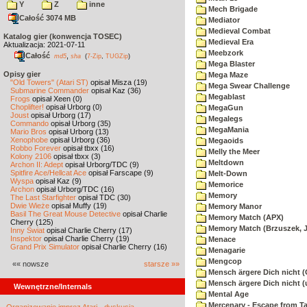
Y
Z
inne
Mech Brigade
Całość 3074 MB
Mediator
Medieval Combat
Katalog gier (konwencja TOSEC)
Medieval Era
Aktualizacja: 2021-07-11
Meebzork
Całość
,
md5
sha
(
7-Zip
,
TUGZip
)
Mega Blaster
Opisy gier
Mega Maze
"Old Towers" (Atari ST)
opisał Misza (19)
Mega Swear Challenge
Submarine Commander
opisał Kaz (36)
Megablast
Frogs
opisał Xeen (0)
Choplifter!
opisał Urborg (0)
MegaGun
Joust
opisał Urborg (17)
Megalegs
Commando
opisał Urborg (35)
MegaMania
Mario Bros
opisał Urborg (13)
Xenophobe
opisał Urborg (36)
Megaoids
Robbo Forever
opisał tbxx (16)
Melly the Meer
Kolony 2106
opisał tbxx (3)
Meltdown
Archon II: Adept
opisał Urborg/TDC (9)
Spitfire Ace/Hellcat Ace
opisał Farscape (9)
Melt-Down
Wyspa
opisał Kaz (9)
Memorice
Archon
opisał Urborg/TDC (16)
Memory
The Last Starfighter
opisał TDC (30)
Dwie Wieże
opisał Muffy (19)
Memory Manor
Basil The Great Mouse Detective
opisał Charlie
Memory Match (APX)
Cherry (125)
Memory Match (Brzuszek, 
Inny Świat
opisał Charlie Cherry (17)
Inspektor
opisał Charlie Cherry (19)
Menace
Grand Prix Simulator
opisał Charlie Cherry (16)
Menagarie
Mengcop
«« nowsze
starsze »»
Mensch ärgere Dich nicht 
Mensch ärgere Dich nicht 
Wewnętrzne/Internals
Mental Age
Mercenary - Escape from T