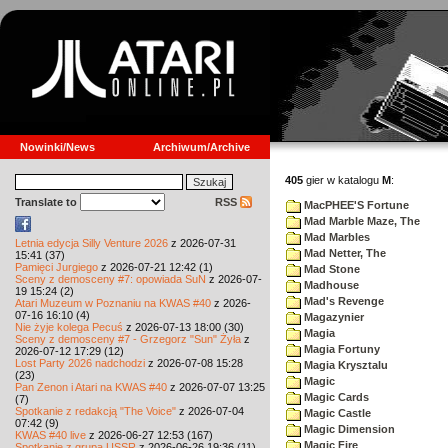
Nowinki/News
Archiwum/Archive
405
gier w katalogu
M
:
Translate to
RSS
MacPHEE'S Fortune
Mad Marble Maze, The
Mad Marbles
Letnia edycja Silly Venture 2026
z 2026-07-31
Mad Netter, The
15:41 (37)
Pamięci Jurgiego
z 2026-07-21 12:42 (1)
Mad Stone
Sceny z demosceny #7: opowiada SuN
z 2026-07-
Madhouse
19 15:24 (2)
Mad's Revenge
Atari Muzeum w Poznaniu na KWAS #40
z 2026-
07-16 16:10 (4)
Magazynier
Nie żyje kolega Pecuś
z 2026-07-13 18:00 (30)
Magia
Sceny z demosceny #7 - Grzegorz "Sun" Żyła
z
Magia Fortuny
2026-07-12 17:29 (12)
Lost Party 2026 nadchodzi
z 2026-07-08 15:28
Magia Krysztalu
(23)
Magic
Pan Zenon i Atari na KWAS #40
z 2026-07-07 13:25
Magic Cards
(7)
Spotkanie z redakcją "The Voice"
z 2026-07-04
Magic Castle
07:42 (9)
Magic Dimension
KWAS #40 live
z 2026-06-27 12:53 (167)
Magic Fire
Spotkanie z grupą USSR
z 2026-06-26 19:36 (11)