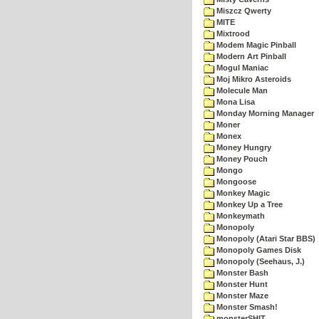
Miszcz Qwerty
MITE
Mixtrood
Modem Magic Pinball
Modern Art Pinball
Mogul Maniac
Moj Mikro Asteroids
Molecule Man
Mona Lisa
Monday Morning Manager
Moner
Monex
Money Hungry
Money Pouch
Mongo
Mongoose
Monkey Magic
Monkey Up a Tree
Monkeymath
Monopoly
Monopoly (Atari Star BBS)
Monopoly Games Disk
Monopoly (Seehaus, J.)
Monster Bash
Monster Hunt
Monster Maze
Monster Smash!
monsterSHIT