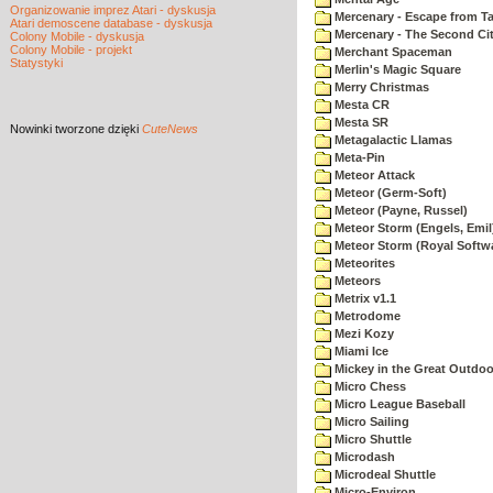
Organizowanie imprez Atari - dyskusja
Mercenary - Escape from T
Atari demoscene database - dyskusja
Mercenary - The Second Ci
Colony Mobile - dyskusja
Colony Mobile - projekt
Merchant Spaceman
Statystyki
Merlin's Magic Square
Merry Christmas
Mesta CR
Mesta SR
Nowinki
tworzone dzięki
CuteNews
Metagalactic Llamas
Meta-Pin
Meteor Attack
Meteor (Germ-Soft)
Meteor (Payne, Russel)
Meteor Storm (Engels, Emil
Meteor Storm (Royal Softw
Meteorites
Meteors
Metrix v1.1
Metrodome
Mezi Kozy
Miami Ice
Mickey in the Great Outdoo
Micro Chess
Micro League Baseball
Micro Sailing
Micro Shuttle
Microdash
Microdeal Shuttle
Micro-Environ