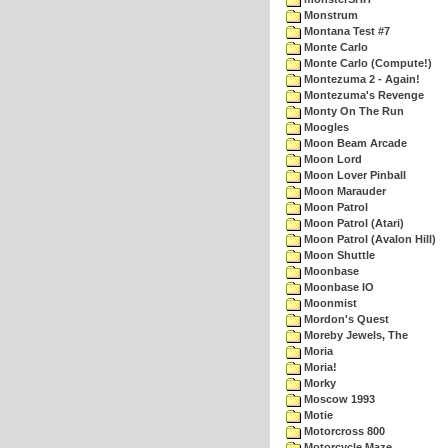
Monstrum
Montana Test #7
Monte Carlo
Monte Carlo (Compute!)
Montezuma 2 - Again!
Montezuma's Revenge
Monty On The Run
Moogles
Moon Beam Arcade
Moon Lord
Moon Lover Pinball
Moon Marauder
Moon Patrol
Moon Patrol (Atari)
Moon Patrol (Avalon Hill)
Moon Shuttle
Moonbase
Moonbase IO
Moonmist
Mordon's Quest
Moreby Jewels, The
Moria
Moria!
Morky
Moscow 1993
Motie
Motorcross 800
Motorcycle Maze