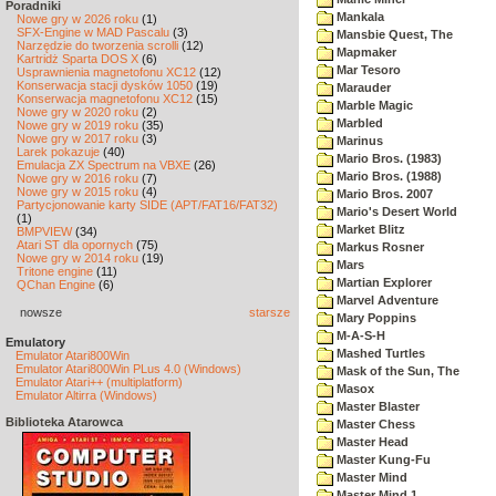
Poradniki
Mankala
Nowe gry w 2026 roku
(1)
SFX-Engine w MAD Pascalu
(3)
Mansbie Quest, The
Narzędzie do tworzenia scrolli
(12)
Mapmaker
Kartridż Sparta DOS X
(6)
Mar Tesoro
Usprawnienia magnetofonu XC12
(12)
Konserwacja stacji dysków 1050
(19)
Marauder
Konserwacja magnetofonu XC12
(15)
Marble Magic
Nowe gry w 2020 roku
(2)
Marbled
Nowe gry w 2019 roku
(35)
Nowe gry w 2017 roku
(3)
Marinus
Larek pokazuje
(40)
Mario Bros. (1983)
Emulacja ZX Spectrum na VBXE
(26)
Mario Bros. (1988)
Nowe gry w 2016 roku
(7)
Nowe gry w 2015 roku
(4)
Mario Bros. 2007
Partycjonowanie karty SIDE (APT/FAT16/FAT32)
Mario's Desert World
(1)
Market Blitz
BMPVIEW
(34)
Atari ST dla opornych
(75)
Markus Rosner
Nowe gry w 2014 roku
(19)
Mars
Tritone engine
(11)
Martian Explorer
QChan Engine
(6)
Marvel Adventure
nowsze
starsze
Mary Poppins
M-A-S-H
Emulatory
Mashed Turtles
Emulator Atari800Win
Emulator Atari800Win PLus 4.0 (Windows)
Mask of the Sun, The
Emulator Atari++ (multiplatform)
Masox
Emulator Altirra (Windows)
Master Blaster
Biblioteka Atarowca
Master Chess
Master Head
Master Kung-Fu
Master Mind
Master Mind 1