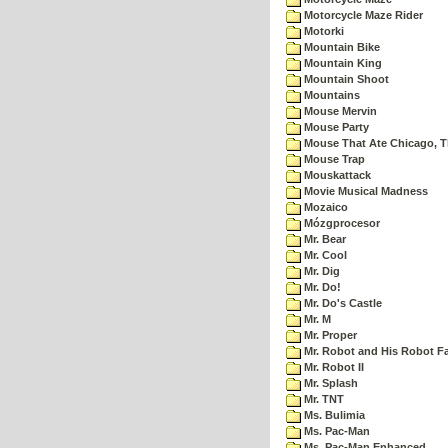
Motorcycle Maze Rider
Motorki
Mountain Bike
Mountain King
Mountain Shoot
Mountains
Mouse Mervin
Mouse Party
Mouse That Ate Chicago, 
Mouse Trap
Mouskattack
Movie Musical Madness
Mozaico
Mózgprocesor
Mr. Bear
Mr. Cool
Mr. Dig
Mr. Do!
Mr. Do's Castle
Mr. M
Mr. Proper
Mr. Robot and His Robot F
Mr. Robot II
Mr. Splash
Mr. TNT
Ms. Bulimia
Ms. Pac-Man
Ms. Pac-Man Enhanced