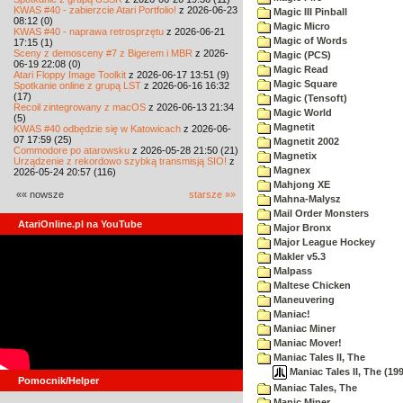
KWAS #40 - zabierzcie Atari Portfolio!
z 2026-06-23
Magic III Pinball
08:12 (0)
Magic Micro
KWAS #40 - naprawa retrosprzętu
z 2026-06-21
Magic of Words
17:15 (1)
Sceny z demosceny #7 z Bigerem i MBR
z 2026-
Magic (PCS)
06-19 22:08 (0)
Magic Read
Atari Floppy Image Toolkit
z 2026-06-17 13:51 (9)
Magic Square
Spotkanie online z grupą LST
z 2026-06-16 16:32
(17)
Magic (Tensoft)
Recoil zintegrowany z macOS
z 2026-06-13 21:34
Magic World
(5)
Magnetit
KWAS #40 odbędzie się w Katowicach
z 2026-06-
07 17:59 (25)
Magnetit 2002
Commodore po atarowsku
z 2026-05-28 21:50 (21)
Magnetix
Urządzenie z rekordowo szybką transmisją SIO!
z
Magnex
2026-05-24 20:57 (116)
Mahjong XE
«« nowsze
starsze »»
Mahna-Malysz
Mail Order Monsters
AtariOnline.pl na YouTube
Major Bronx
Major League Hockey
Makler v5.3
Malpass
Maltese Chicken
Maneuvering
Maniac!
Maniac Miner
Maniac Mover!
Maniac Tales II, The
Maniac Tales II, The (19
Pomocnik/Helper
Maniac Tales, The
Manic Miner