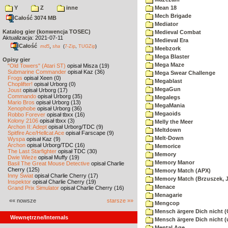
Y
Z
inne
Mean 18
Mech Brigade
Całość 3074 MB
Mediator
Katalog gier (konwencja TOSEC)
Medieval Combat
Aktualizacja: 2021-07-11
Medieval Era
Całość
,
md5
sha
(
7-Zip
,
TUGZip
)
Meebzork
Mega Blaster
Opisy gier
Mega Maze
"Old Towers" (Atari ST)
opisał Misza (19)
Submarine Commander
opisał Kaz (36)
Mega Swear Challenge
Frogs
opisał Xeen (0)
Megablast
Choplifter!
opisał Urborg (0)
MegaGun
Joust
opisał Urborg (17)
Commando
opisał Urborg (35)
Megalegs
Mario Bros
opisał Urborg (13)
MegaMania
Xenophobe
opisał Urborg (36)
Megaoids
Robbo Forever
opisał tbxx (16)
Kolony 2106
opisał tbxx (3)
Melly the Meer
Archon II: Adept
opisał Urborg/TDC (9)
Meltdown
Spitfire Ace/Hellcat Ace
opisał Farscape (9)
Melt-Down
Wyspa
opisał Kaz (9)
Archon
opisał Urborg/TDC (16)
Memorice
The Last Starfighter
opisał TDC (30)
Memory
Dwie Wieże
opisał Muffy (19)
Memory Manor
Basil The Great Mouse Detective
opisał Charlie
Cherry (125)
Memory Match (APX)
Inny Świat
opisał Charlie Cherry (17)
Memory Match (Brzuszek, 
Inspektor
opisał Charlie Cherry (19)
Menace
Grand Prix Simulator
opisał Charlie Cherry (16)
Menagarie
«« nowsze
starsze »»
Mengcop
Mensch ärgere Dich nicht 
Wewnętrzne/Internals
Mensch ärgere Dich nicht 
Mental Age