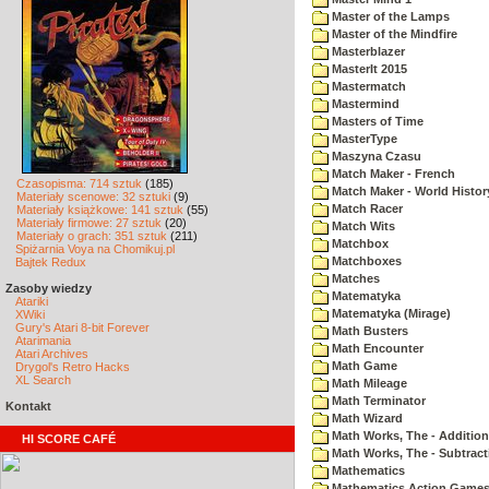
Master of the Lamps
Master of the Mindfire
Masterblazer
MasterIt 2015
Mastermatch
Mastermind
Masters of Time
MasterType
Maszyna Czasu
Match Maker - French
Czasopisma: 714 sztuk
(185)
Match Maker - World Histor
Materiały scenowe: 32 sztuki
(9)
Match Racer
Materiały książkowe: 141 sztuk
(55)
Materiały firmowe: 27 sztuk
(20)
Match Wits
Materiały o grach: 351 sztuk
(211)
Matchbox
Spiżarnia Voya na Chomikuj.pl
Matchboxes
Bajtek Redux
Matches
Zasoby wiedzy
Matematyka
Atariki
Matematyka (Mirage)
XWiki
Gury's Atari 8-bit Forever
Math Busters
Atarimania
Math Encounter
Atari Archives
Math Game
Drygol's Retro Hacks
XL Search
Math Mileage
Math Terminator
Kontakt
Math Wizard
Math Works, The - Addition
HI SCORE CAFÉ
Math Works, The - Subtract
Mathematics
Mathematics Action Games 