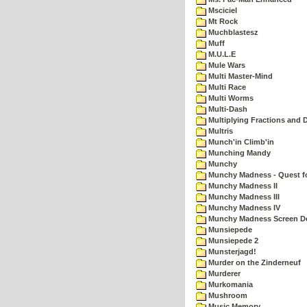
Msciciel
Mt Rock
Muchblastesz
Muff
M.U.L.E
Mule Wars
Multi Master-Mind
Multi Race
Multi Worms
Multi-Dash
Multiplying Fractions and D
Multris
Munch'in Climb'in
Munching Mandy
Munchy
Munchy Madness - Quest fo
Munchy Madness II
Munchy Madness III
Munchy Madness IV
Munchy Madness Screen D
Munsiepede
Munsiepede 2
Munsterjagd!
Murder on the Zinderneuf
Murderer
Murkomania
Mushroom
Music Memory