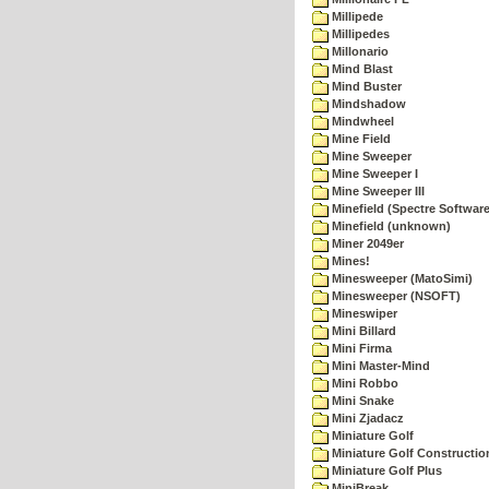
Millipede
Millipedes
Millonario
Mind Blast
Mind Buster
Mindshadow
Mindwheel
Mine Field
Mine Sweeper
Mine Sweeper I
Mine Sweeper III
Minefield (Spectre Software
Minefield (unknown)
Miner 2049er
Mines!
Minesweeper (MatoSimi)
Minesweeper (NSOFT)
Mineswiper
Mini Billard
Mini Firma
Mini Master-Mind
Mini Robbo
Mini Snake
Mini Zjadacz
Miniature Golf
Miniature Golf Constructio
Miniature Golf Plus
MiniBreak