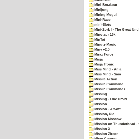
Mini-Breakout
Minijong
Mining Mogul
Mini-Race
mini-Slots
Mini-Zork I - The Great Un
Minotaur 16k
MinTaj
Minute Magic
Miny v2.0
Mirax Force
Misja
Misja Tronic
Miss Mind - Ania
Miss Mind - Sara
Missile Action
Missile Command
Missile Command+
Missing
Missing - One Droid
Mission
Mission - ArSoft
Mission, Die
Mission Moscow
Mission on Thunderhead - 
Mission X
Mission Zircon
Misty Caverns