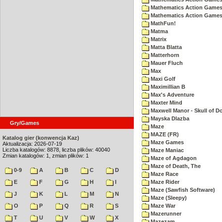
Mathematics Action Games
Mathematics Action Games 
MathFun!
Matma
Matrix
Matta Blatta
Matterhorn
Mauer Fluch
Max
Maxi Golf
Maximillian B
Max's Adventure
Maxter Mind
Maxwell Manor - Skull of 
Mayska Dlazba
Gry/Games
Maze
MAZE (FR)
Katalog gier (konwencja Kaz)
Maze Games
Aktualizacja: 2026-07-19
Liczba katalogów: 8878, liczba plików: 40040
Maze Maniac
Zmian katalogów: 1, zmian plików: 1
Maze of Agdagon
Maze of Death, The
0-9
A
B
C
D
Maze Race
E
F
G
H
I
Maze Rider
Maze (Sawfish Software)
J
K
L
M
N
Maze (Sleepy)
O
P
Q
R
S
Maze War
Mazerunner
T
U
V
W
X
Mazezam