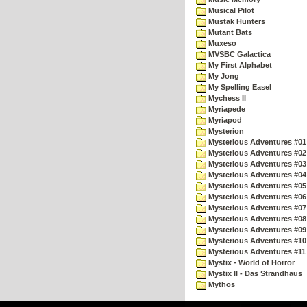
Musical Pilot
Mustak Hunters
Mutant Bats
Muxeso
MVSBC Galactica
My First Alphabet
My Jong
My Spelling Easel
Mychess II
Myriapede
Myriapod
Mysterion
Mysterious Adventures #01
Mysterious Adventures #02
Mysterious Adventures #03 
Mysterious Adventures #04 
Mysterious Adventures #05 
Mysterious Adventures #06 
Mysterious Adventures #07 
Mysterious Adventures #08 
Mysterious Adventures #09
Mysterious Adventures #10 -
Mysterious Adventures #11
Mystix - World of Horror
Mystix II - Das Strandhaus
Mythos