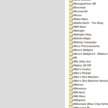
Microgammon SB
Microman
Microworld
Microx
Midas Maze
Middle Earth - The Ring
MIDI Maze
Midnight
Midnight Strip
Midnite Magic
Midway Campaign
Miecz Przeznaczenia
Miecze Valdgira
Miecze Valdgira II - Wladca
Mif
MIG Alley Ace
Mighty Jill Off
Mike's Casino
Mike's Pinball
Mike's Slot-Machine
Mike's Slot-Machine Version
Milioner
Milionerzy
Milk Nuts
Milk Race
Milligreen
Millionaire (Blue Chip Soft
Millionaire PL