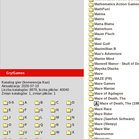
Mathematics Action Games 
MathFun!
Matma
Matrix
Matta Blatta
Matterhorn
Mauer Fluch
Max
Maxi Golf
Maximillian B
Max's Adventure
Maxter Mind
Maxwell Manor - Skull of 
Mayska Dlazba
Gry/Games
Maze
MAZE (FR)
Katalog gier (konwencja Kaz)
Maze Games
Aktualizacja: 2026-07-19
Maze Maniac
Liczba katalogów: 8878, liczba plików: 40040
Zmian katalogów: 1, zmian plików: 1
Maze of Agdagon
Maze of Death, The
0-9
A
B
C
D
Maze of Death, The (198
Maze Race
E
F
G
H
I
Maze Rider
J
K
L
M
N
Maze (Sawfish Software)
Maze (Sleepy)
O
P
Q
R
S
Maze War
T
U
V
W
X
Mazerunner
Mazezam