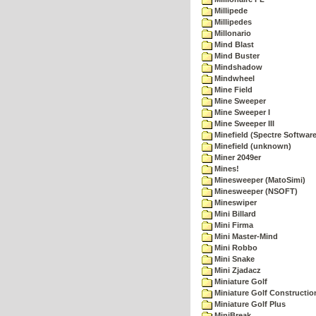
Millipede
Millipedes
Millonario
Mind Blast
Mind Buster
Mindshadow
Mindwheel
Mine Field
Mine Sweeper
Mine Sweeper I
Mine Sweeper III
Minefield (Spectre Software
Minefield (unknown)
Miner 2049er
Mines!
Minesweeper (MatoSimi)
Minesweeper (NSOFT)
Mineswiper
Mini Billard
Mini Firma
Mini Master-Mind
Mini Robbo
Mini Snake
Mini Zjadacz
Miniature Golf
Miniature Golf Constructio
Miniature Golf Plus
MiniBreak