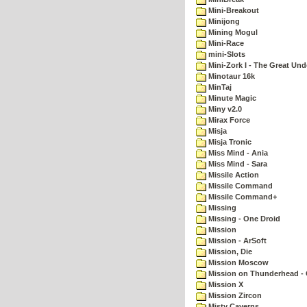
Mini-Breakout
Minijong
Mining Mogul
Mini-Race
mini-Slots
Mini-Zork I - The Great Un
Minotaur 16k
MinTaj
Minute Magic
Miny v2.0
Mirax Force
Misja
Misja Tronic
Miss Mind - Ania
Miss Mind - Sara
Missile Action
Missile Command
Missile Command+
Missing
Missing - One Droid
Mission
Mission - ArSoft
Mission, Die
Mission Moscow
Mission on Thunderhead - 
Mission X
Mission Zircon
Misty Caverns