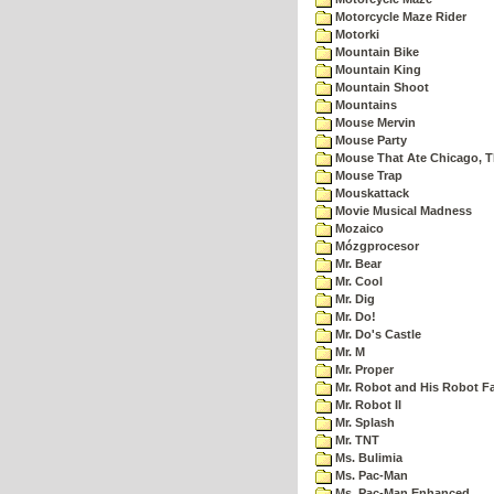
Motorcycle Maze Rider
Motorki
Mountain Bike
Mountain King
Mountain Shoot
Mountains
Mouse Mervin
Mouse Party
Mouse That Ate Chicago, 
Mouse Trap
Mouskattack
Movie Musical Madness
Mozaico
Mózgprocesor
Mr. Bear
Mr. Cool
Mr. Dig
Mr. Do!
Mr. Do's Castle
Mr. M
Mr. Proper
Mr. Robot and His Robot F
Mr. Robot II
Mr. Splash
Mr. TNT
Ms. Bulimia
Ms. Pac-Man
Ms. Pac-Man Enhanced