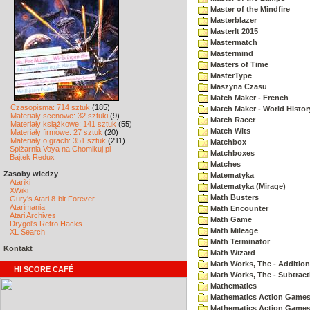
Master of the Mindfire
Masterblazer
MasterIt 2015
Mastermatch
Mastermind
Masters of Time
MasterType
Maszyna Czasu
Match Maker - French
Czasopisma: 714 sztuk
(185)
Match Maker - World Histor
Materiały scenowe: 32 sztuki
(9)
Match Racer
Materiały książkowe: 141 sztuk
(55)
Match Wits
Materiały firmowe: 27 sztuk
(20)
Materiały o grach: 351 sztuk
(211)
Matchbox
Spiżarnia Voya na Chomikuj.pl
Matchboxes
Bajtek Redux
Matches
Zasoby wiedzy
Matematyka
Atariki
Matematyka (Mirage)
XWiki
Math Busters
Gury's Atari 8-bit Forever
Atarimania
Math Encounter
Atari Archives
Math Game
Drygol's Retro Hacks
Math Mileage
XL Search
Math Terminator
Kontakt
Math Wizard
Math Works, The - Addition
HI SCORE CAFÉ
Math Works, The - Subtract
Mathematics
Mathematics Action Games 
Mathematics Action Games