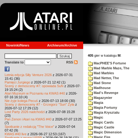
Nowinki/News
Archiwum/Archive
405
gier w katalogu
M
:
Translate to
RSS
MacPHEE'S Fortune
Mad Marble Maze, The
Mad Marbles
Letnia edycja Silly Venture 2026
z 2026-07-31
Mad Netter, The
15:41 (36)
Pamięci Jurgiego
z 2026-07-21 12:42 (1)
Mad Stone
Sceny z demosceny #7: opowiada SuN
z 2026-07-
Madhouse
19 15:24 (2)
Mad's Revenge
Atari Muzeum w Poznaniu na KWAS #40
z 2026-
07-16 16:10 (4)
Magazynier
Nie żyje kolega Pecuś
z 2026-07-13 18:00 (30)
Magia
Sceny z demosceny #7 - Grzegorz "Sun" Żyła
z
Magia Fortuny
2026-07-12 17:29 (12)
Lost Party 2026 nadchodzi
z 2026-07-08 15:28
Magia Krysztalu
(23)
Magic
Pan Zenon i Atari na KWAS #40
z 2026-07-07 13:25
Magic Cards
(7)
Spotkanie z redakcją "The Voice"
z 2026-07-04
Magic Castle
07:42 (9)
Magic Dimension
KWAS #40 live
z 2026-06-27 12:53 (167)
Magic Fire
Spotkanie z grupą USSR
z 2026-06-26 19:36 (11)