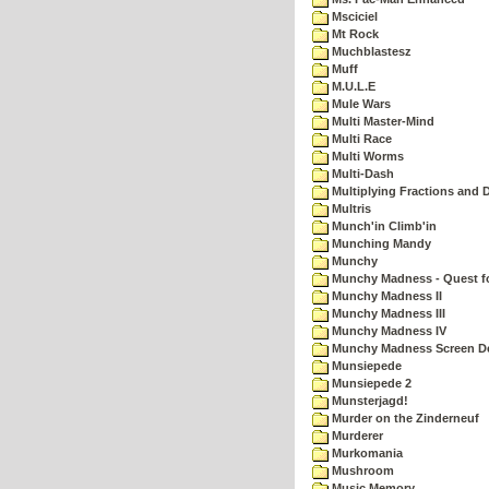
Msciciel
Mt Rock
Muchblastesz
Muff
M.U.L.E
Mule Wars
Multi Master-Mind
Multi Race
Multi Worms
Multi-Dash
Multiplying Fractions and D
Multris
Munch'in Climb'in
Munching Mandy
Munchy
Munchy Madness - Quest fo
Munchy Madness II
Munchy Madness III
Munchy Madness IV
Munchy Madness Screen D
Munsiepede
Munsiepede 2
Munsterjagd!
Murder on the Zinderneuf
Murderer
Murkomania
Mushroom
Music Memory