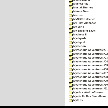
Musical Pilot
Mustak Hunters
Mutant Bats
Muxeso
MVSBC Galactica
My First Alphabet
My Jong
My Spelling Easel
Mychess II
Myriapede
Myriapod
Mysterion
Mysterious Adventures #01
Mysterious Adventures #02
Mysterious Adventures #03 
Mysterious Adventures #04 
Mysterious Adventures #05 
Mysterious Adventures #06 
Mysterious Adventures #07 
Mysterious Adventures #08 
Mysterious Adventures #09
Mysterious Adventures #10 -
Mysterious Adventures #11
Mystix - World of Horror
Mystix II - Das Strandhaus
Mythos