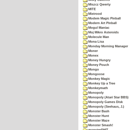
Miszcz Qwerty
MITE
Mixtrood
Modem Magic Pinball
Modern Art Pinball
Mogul Maniac
Moj Mikro Asteroids
Molecule Man
Mona Lisa
Monday Morning Manager
Moner
Monex
Money Hungry
Money Pouch
Mongo
Mongoose
Monkey Magic
Monkey Up a Tree
Monkeymath
Monopoly
Monopoly (Atari Star BBS)
Monopoly Games Disk
Monopoly (Seehaus, J.)
Monster Bash
Monster Hunt
Monster Maze
Monster Smash!
monsterSHIT