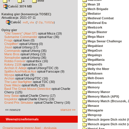
Y
Z
inne
Mean 18
Całość 3074 MB
Mech Brigade
Mediator
Katalog gier (konwencja TOSEC)
Aktualizacja: 2021-07-11
Medieval Combat
Całość
,
md5
sha
(
7-Zip
,
TUGZip
)
Medieval Era
Meebzork
Opisy gier
Mega Blaster
"Old Towers" (Atari ST)
opisał Misza (19)
Mega Maze
Submarine Commander
opisał Kaz (36)
Frogs
opisał Xeen (0)
Mega Swear Challenge
Choplifter!
opisał Urborg (0)
Megablast
Joust
opisał Urborg (17)
MegaGun
Commando
opisał Urborg (35)
Mario Bros
opisał Urborg (13)
Megalegs
Xenophobe
opisał Urborg (36)
MegaMania
Robbo Forever
opisał tbxx (16)
Megaoids
Kolony 2106
opisał tbxx (3)
Archon II: Adept
opisał Urborg/TDC (9)
Melly the Meer
Spitfire Ace/Hellcat Ace
opisał Farscape (9)
Meltdown
Wyspa
opisał Kaz (9)
Melt-Down
Archon
opisał Urborg/TDC (16)
The Last Starfighter
opisał TDC (30)
Memorice
Dwie Wieże
opisał Muffy (19)
Memory
Basil The Great Mouse Detective
opisał Charlie
Memory Manor
Cherry (125)
Inny Świat
opisał Charlie Cherry (17)
Memory Match (APX)
Inspektor
opisał Charlie Cherry (19)
Memory Match (Brzuszek, 
Grand Prix Simulator
opisał Charlie Cherry (16)
Menace
«« nowsze
starsze »»
Menagarie
Mengcop
Wewnętrzne/Internals
Mensch ärgere Dich nicht 
Mensch ärgere Dich nicht 
Organizowanie imprez Atari - dyskusja
Mental Age