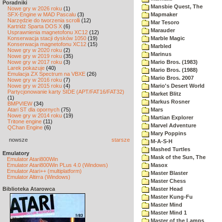
Poradniki
Mansbie Quest, The
Nowe gry w 2026 roku
(1)
SFX-Engine w MAD Pascalu
(3)
Mapmaker
Narzędzie do tworzenia scrolli
(12)
Mar Tesoro
Kartridż Sparta DOS X
(6)
Marauder
Usprawnienia magnetofonu XC12
(12)
Konserwacja stacji dysków 1050
(19)
Marble Magic
Konserwacja magnetofonu XC12
(15)
Marbled
Nowe gry w 2020 roku
(2)
Marinus
Nowe gry w 2019 roku
(35)
Nowe gry w 2017 roku
(3)
Mario Bros. (1983)
Larek pokazuje
(40)
Mario Bros. (1988)
Emulacja ZX Spectrum na VBXE
(26)
Mario Bros. 2007
Nowe gry w 2016 roku
(7)
Nowe gry w 2015 roku
(4)
Mario's Desert World
Partycjonowanie karty SIDE (APT/FAT16/FAT32)
Market Blitz
(1)
Markus Rosner
BMPVIEW
(34)
Atari ST dla opornych
(75)
Mars
Nowe gry w 2014 roku
(19)
Martian Explorer
Tritone engine
(11)
Marvel Adventure
QChan Engine
(6)
Mary Poppins
nowsze
starsze
M-A-S-H
Mashed Turtles
Emulatory
Mask of the Sun, The
Emulator Atari800Win
Emulator Atari800Win PLus 4.0 (Windows)
Masox
Emulator Atari++ (multiplatform)
Master Blaster
Emulator Altirra (Windows)
Master Chess
Biblioteka Atarowca
Master Head
Master Kung-Fu
Master Mind
Master Mind 1
Master of the Lamps