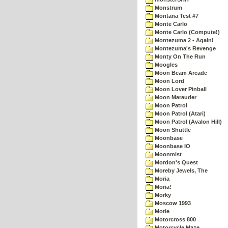
Monstrum
Montana Test #7
Monte Carlo
Monte Carlo (Compute!)
Montezuma 2 - Again!
Montezuma's Revenge
Monty On The Run
Moogles
Moon Beam Arcade
Moon Lord
Moon Lover Pinball
Moon Marauder
Moon Patrol
Moon Patrol (Atari)
Moon Patrol (Avalon Hill)
Moon Shuttle
Moonbase
Moonbase IO
Moonmist
Mordon's Quest
Moreby Jewels, The
Moria
Moria!
Morky
Moscow 1993
Motie
Motorcross 800
Motorcycle Maze