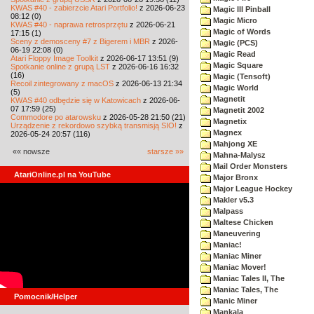
KWAS #40 - zabierzcie Atari Portfolio!
z 2026-06-23
Magic III Pinball
08:12 (0)
Magic Micro
KWAS #40 - naprawa retrosprzętu
z 2026-06-21
Magic of Words
17:15 (1)
Sceny z demosceny #7 z Bigerem i MBR
z 2026-
Magic (PCS)
06-19 22:08 (0)
Magic Read
Atari Floppy Image Toolkit
z 2026-06-17 13:51 (9)
Magic Square
Spotkanie online z grupą LST
z 2026-06-16 16:32
(16)
Magic (Tensoft)
Recoil zintegrowany z macOS
z 2026-06-13 21:34
Magic World
(5)
Magnetit
KWAS #40 odbędzie się w Katowicach
z 2026-06-
07 17:59 (25)
Magnetit 2002
Commodore po atarowsku
z 2026-05-28 21:50 (21)
Magnetix
Urządzenie z rekordowo szybką transmisją SIO!
z
Magnex
2026-05-24 20:57 (116)
Mahjong XE
«« nowsze
starsze »»
Mahna-Malysz
Mail Order Monsters
AtariOnline.pl na YouTube
Major Bronx
Major League Hockey
Makler v5.3
Malpass
Maltese Chicken
Maneuvering
Maniac!
Maniac Miner
Maniac Mover!
Maniac Tales II, The
Maniac Tales, The
Pomocnik/Helper
Manic Miner
Mankala