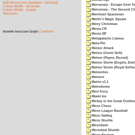
Atari demoscene database - dyskusja
Mercenary - Escape from T
Colony Mobile - dyskusja
Mercenary - The Second Ci
Colony Mobile - projekt
Statystyki
Merchant Spaceman
Merlin's Magic Square
Merry Christmas
Mesta CR
Nowinki
tworzone dzięki
CuteNews
Mesta SR
Metagalactic Llamas
Meta-Pin
Meteor Attack
Meteor (Germ-Soft)
Meteor (Payne, Russel)
Meteor Storm (Engels, Emil
Meteor Storm (Royal Softw
Meteorites
Meteors
Metrix v1.1
Metrodome
Mezi Kozy
Miami Ice
Mickey in the Great Outdoo
Micro Chess
Micro League Baseball
Micro Sailing
Micro Shuttle
Microdash
Microdeal Shuttle
Micro-Environ