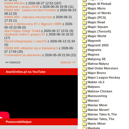
KWAS #40 live
z 2026-06-27 12:53 (167)
Magic III Pinball
Spotkanie z grupą USSR
z 2026-06-26 19:36 (11)
Magic Micro
KWAS #40 - zabierzcie Atari Portfolio!
z 2026-06-23
Magic of Words
08:12 (0)
KWAS #40 - naprawa retrosprzętu
z 2026-06-21
Magic (PCS)
17:15 (1)
Magic Read
Sceny z demosceny #7 z Bigerem i MBR
z 2026-
Magic Square
06-19 22:08 (0)
Atari Floppy Image Toolkit
z 2026-06-17 13:51 (9)
Magic (Tensoft)
Spotkanie online z grupą LST
z 2026-06-16 16:32
Magic World
(17)
Magnetit
Recoil zintegrowany z macOS
z 2026-06-13 21:34
(5)
Magnetit 2002
KWAS #40 odbędzie się w Katowicach
z 2026-06-
Magnetix
07 17:59 (25)
Magnex
Commodore po atarowsku
z 2026-05-28 21:50 (21)
Mahjong XE
«« nowsze
starsze »»
Mahna-Malysz
Mail Order Monsters
AtariOnline.pl na YouTube
Major Bronx
Major League Hockey
Makler v5.3
Malpass
Maltese Chicken
Maneuvering
Maniac!
Maniac Miner
Maniac Mover!
Maniac Tales II, The
Maniac Tales, The
Pomocnik/Helper
Manic Miner
Mankala