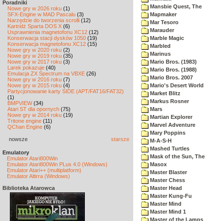
Poradniki
Mansbie Quest, The
Nowe gry w 2026 roku
(1)
SFX-Engine w MAD Pascalu
(3)
Mapmaker
Narzędzie do tworzenia scrolli
(12)
Mar Tesoro
Kartridż Sparta DOS X
(6)
Marauder
Usprawnienia magnetofonu XC12
(12)
Konserwacja stacji dysków 1050
(19)
Marble Magic
Konserwacja magnetofonu XC12
(15)
Marbled
Nowe gry w 2020 roku
(2)
Marinus
Nowe gry w 2019 roku
(35)
Nowe gry w 2017 roku
(3)
Mario Bros. (1983)
Larek pokazuje
(40)
Mario Bros. (1988)
Emulacja ZX Spectrum na VBXE
(26)
Mario Bros. 2007
Nowe gry w 2016 roku
(7)
Nowe gry w 2015 roku
(4)
Mario's Desert World
Partycjonowanie karty SIDE (APT/FAT16/FAT32)
Market Blitz
(1)
Markus Rosner
BMPVIEW
(34)
Atari ST dla opornych
(75)
Mars
Nowe gry w 2014 roku
(19)
Martian Explorer
Tritone engine
(11)
Marvel Adventure
QChan Engine
(6)
Mary Poppins
nowsze
starsze
M-A-S-H
Mashed Turtles
Emulatory
Mask of the Sun, The
Emulator Atari800Win
Emulator Atari800Win PLus 4.0 (Windows)
Masox
Emulator Atari++ (multiplatform)
Master Blaster
Emulator Altirra (Windows)
Master Chess
Biblioteka Atarowca
Master Head
Master Kung-Fu
Master Mind
Master Mind 1
Master of the Lamps