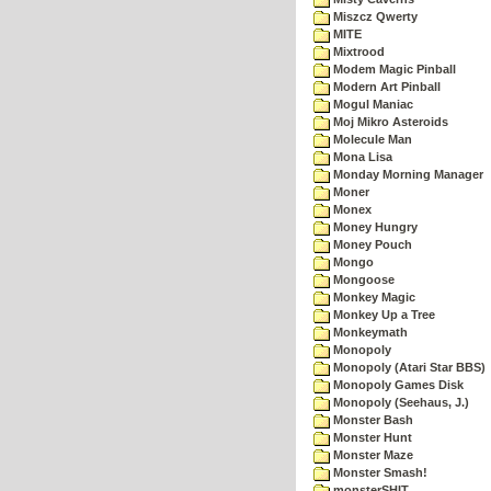
Miszcz Qwerty
MITE
Mixtrood
Modem Magic Pinball
Modern Art Pinball
Mogul Maniac
Moj Mikro Asteroids
Molecule Man
Mona Lisa
Monday Morning Manager
Moner
Monex
Money Hungry
Money Pouch
Mongo
Mongoose
Monkey Magic
Monkey Up a Tree
Monkeymath
Monopoly
Monopoly (Atari Star BBS)
Monopoly Games Disk
Monopoly (Seehaus, J.)
Monster Bash
Monster Hunt
Monster Maze
Monster Smash!
monsterSHIT