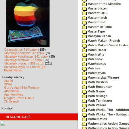
Master of the Mindfire
Masterblazer
MasterIt 2015
Mastermatch
Mastermind
Masters of Time
MasterType
Maszyna Czasu
Match Maker - French
Match Maker - World Histor
Czasopisma: 714 sztuk
(185)
Match Racer
Materiały scenowe: 32 sztuki
(9)
Match Wits
Materiały książkowe: 141 sztuk
(55)
Matchbox
Materiały firmowe: 27 sztuk
(20)
Materiały o grach: 351 sztuk
(211)
Matchboxes
Spiżarnia Voya na Chomikuj.pl
Matches
Bajtek Redux
Matematyka
Zasoby wiedzy
Matematyka (Mirage)
Atariki
Math Busters
XWiki
Math Encounter
Gury's Atari 8-bit Forever
Atarimania
Math Game
Atari Archives
Math Mileage
Drygol's Retro Hacks
Math Terminator
XL Search
Math Wizard
Kontakt
Math Works, The - Addition
Math Works, The - Subtract
HI SCORE CAFÉ
Mathematics
Mathematics Action Games 
Mathematics Action Games