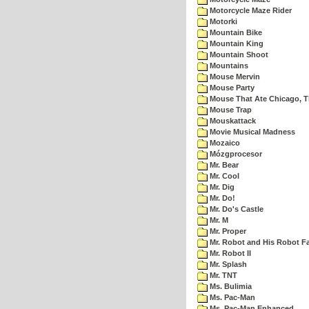
Motorcycle Maze Rider
Motorki
Mountain Bike
Mountain King
Mountain Shoot
Mountains
Mouse Mervin
Mouse Party
Mouse That Ate Chicago, 
Mouse Trap
Mouskattack
Movie Musical Madness
Mozaico
Mózgprocesor
Mr. Bear
Mr. Cool
Mr. Dig
Mr. Do!
Mr. Do's Castle
Mr. M
Mr. Proper
Mr. Robot and His Robot F
Mr. Robot II
Mr. Splash
Mr. TNT
Ms. Bulimia
Ms. Pac-Man
Ms. Pac-Man Enhanced