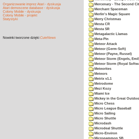
Organizowanie imprez Atari - dyskusja
Mercenary - The Second Ci
Atari demoscene database - dyskusja
Merchant Spaceman
Colony Mobile - dyskusja
Merlin's Magic Square
Colony Mobile - projekt
Statystyki
Merry Christmas
Mesta CR
Mesta SR
Metagalactic Llamas
Nowinki
tworzone dzięki
CuteNews
Meta-Pin
Meteor Attack
Meteor (Germ-Soft)
Meteor (Payne, Russel)
Meteor Storm (Engels, Emil
Meteor Storm (Royal Softw
Meteorites
Meteors
Metrix v1.1
Metrodome
Mezi Kozy
Miami Ice
Mickey in the Great Outdoo
Micro Chess
Micro League Baseball
Micro Sailing
Micro Shuttle
Microdash
Microdeal Shuttle
Micro-Environ
Microgammon SB