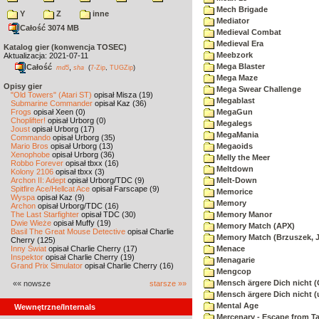
Mech Brigade
Y
Z
inne
Mediator
Całość 3074 MB
Medieval Combat
Medieval Era
Katalog gier (konwencja TOSEC)
Meebzork
Aktualizacja: 2021-07-11
Mega Blaster
Całość
,
md5
sha
(
7-Zip
,
TUGZip
)
Mega Maze
Opisy gier
Mega Swear Challenge
"Old Towers" (Atari ST)
opisał Misza (19)
Megablast
Submarine Commander
opisał Kaz (36)
Frogs
opisał Xeen (0)
MegaGun
Choplifter!
opisał Urborg (0)
Megalegs
Joust
opisał Urborg (17)
MegaMania
Commando
opisał Urborg (35)
Mario Bros
opisał Urborg (13)
Megaoids
Xenophobe
opisał Urborg (36)
Melly the Meer
Robbo Forever
opisał tbxx (16)
Meltdown
Kolony 2106
opisał tbxx (3)
Archon II: Adept
opisał Urborg/TDC (9)
Melt-Down
Spitfire Ace/Hellcat Ace
opisał Farscape (9)
Memorice
Wyspa
opisał Kaz (9)
Memory
Archon
opisał Urborg/TDC (16)
The Last Starfighter
opisał TDC (30)
Memory Manor
Dwie Wieże
opisał Muffy (19)
Memory Match (APX)
Basil The Great Mouse Detective
opisał Charlie
Memory Match (Brzuszek, 
Cherry (125)
Inny Świat
opisał Charlie Cherry (17)
Menace
Inspektor
opisał Charlie Cherry (19)
Menagarie
Grand Prix Simulator
opisał Charlie Cherry (16)
Mengcop
Mensch ärgere Dich nicht 
«« nowsze
starsze »»
Mensch ärgere Dich nicht 
Mental Age
Wewnętrzne/Internals
Mercenary - Escape from T