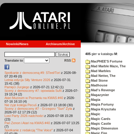
Nowinki/News
Archiwum/Archive
405
gier w katalogu
M
:
Translate to
RSS
MacPHEE'S Fortune
Mad Marble Maze, The
Mad Marbles
Spotkanie z demosceną #9: STeel/Tori
z 2026-08-
Mad Netter, The
07 20:49 (0)
Letnia edycja Silly Venture 2026
z 2026-07-31
Mad Stone
15:41 (38)
Madhouse
Pamięci Jurgiego
z 2026-07-21 12:42 (1)
Mad's Revenge
Sceny z demosceny #7: opowiada SuN
z 2026-07-
19 15:24 (2)
Magazynier
Atari Muzeum w Poznaniu na KWAS #40
z 2026-
Magia
07-16 16:10 (4)
Magia Fortuny
Nie żyje kolega Pecuś
z 2026-07-13 18:00 (30)
Sceny z demosceny #7 - Grzegorz "Sun" Żyła
z
Magia Krysztalu
2026-07-12 17:29 (12)
Magic
Lost Party 2026 nadchodzi
z 2026-07-08 15:28
Magic Cards
(23)
Pan Zenon i Atari na KWAS #40
z 2026-07-07 13:25
Magic Castle
(7)
Magic Dimension
Spotkanie z redakcją "The Voice"
z 2026-07-04
Magic Fire
07:42 (9)