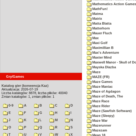
Mathematics Action Games 
MathFun!
Matma
Matrix
Matta Blatta
Matterhorn
Mauer Fluch
Max
Maxi Golf
Maximillian B
Max's Adventure
Maxter Mind
Maxwell Manor - Skull of 
Mayska Dlazba
Maze
Gry/Games
MAZE (FR)
Maze Games
Katalog gier (konwencja Kaz)
Maze Maniac
Aktualizacja: 2026-07-19
Maze of Agdagon
Liczba katalogów: 8878, liczba plików: 40040
Maze of Death, The
Zmian katalogów: 1, zmian plików: 1
Maze Race
0-9
A
B
C
D
Maze Rider
Maze (Sawfish Software)
E
F
G
H
I
Maze (Sleepy)
J
K
L
M
N
Maze War
Mazerunner
O
P
Q
R
S
Mazezam
T
U
V
W
X
Mean 18