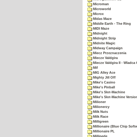
Microman
Microworld
Microx
Midas Maze
Middle Earth - The Ring
MIDI Maze
Midnight
Midnight Strip
Midnite Magic
Midway Campaign
Miecz Przeznaczenia
Miecze Valdgira
Miecze Valdgira II - Wladca
Mif
MIG Alley Ace
Mighty Jill Off
Mike's Casino
Mike's Pinball
Mike's Slot-Machine
Mike's Slot-Machine Version
Milioner
Milionerzy
Milk Nuts
Milk Race
Milligreen
Millionaire (Blue Chip Soft
Millionaire PL
Millipede