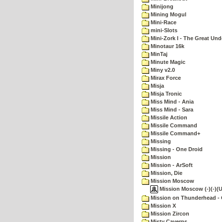
Minijong
Mining Mogul
Mini-Race
mini-Slots
Mini-Zork I - The Great Un
Minotaur 16k
MinTaj
Minute Magic
Miny v2.0
Mirax Force
Misja
Misja Tronic
Miss Mind - Ania
Miss Mind - Sara
Missile Action
Missile Command
Missile Command+
Missing
Missing - One Droid
Mission
Mission - ArSoft
Mission, Die
Mission Moscow
Mission Moscow (-)(-)(U
Mission on Thunderhead - 
Mission X
Mission Zircon
Misty Caverns