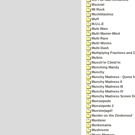
Msciciel
Mt Rock
Muchblastesz
Muff
M.U.L.E
Mule Wars
Multi Master-Mind
Multi Race
Multi Worms
Multi-Dash
Multiplying Fractions and D
Multris
Munch'in Climb'in
Munching Mandy
Munchy
Munchy Madness - Quest fo
Munchy Madness II
Munchy Madness III
Munchy Madness IV
Munchy Madness Screen D
Munsiepede
Munsiepede 2
Munsterjagd!
Murder on the Zinderneuf
Murderer
Murkomania
Mushroom
Music Memory