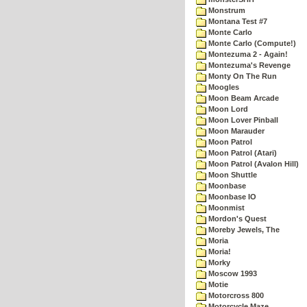
Monstrum
Montana Test #7
Monte Carlo
Monte Carlo (Compute!)
Montezuma 2 - Again!
Montezuma's Revenge
Monty On The Run
Moogles
Moon Beam Arcade
Moon Lord
Moon Lover Pinball
Moon Marauder
Moon Patrol
Moon Patrol (Atari)
Moon Patrol (Avalon Hill)
Moon Shuttle
Moonbase
Moonbase IO
Moonmist
Mordon's Quest
Moreby Jewels, The
Moria
Moria!
Morky
Moscow 1993
Motie
Motorcross 800
Motorcycle Maze