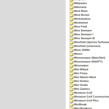
Millipedes
Millonario
Mind Blast
Mind Buster
Mindshadow
Mindwheel
Mine Field
Mine Sweeper
Mine Sweeper I
Mine Sweeper III
Minefield (Spectre Software
Minefield (unknown)
Miner 2049er
Mines!
Minesweeper (MatoSimi)
Minesweeper (NSOFT)
Mineswiper
Mini Billard
Mini Firma
Mini Master-Mind
Mini Robbo
Mini Snake
Mini Zjadacz
Miniature Golf
Miniature Golf Constructio
Miniature Golf Plus
MiniBreak
Mini-Breakout