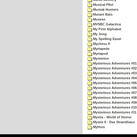
Musical Pilot
Mustak Hunters
Mutant Bats
Muxeso
MVSBC Galactica
My First Alphabet
My Jong
My Spelling Easel
Mychess II
Myriapede
Myriapod
Mysterion
Mysterious Adventures #01
Mysterious Adventures #02
Mysterious Adventures #03 
Mysterious Adventures #04 
Mysterious Adventures #05 
Mysterious Adventures #06 
Mysterious Adventures #07 
Mysterious Adventures #08 
Mysterious Adventures #09
Mysterious Adventures #10 -
Mysterious Adventures #11
Mystix - World of Horror
Mystix II - Das Strandhaus
Mythos