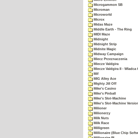
Microgammon SB
Microman
Microworld
Microx
Midas Maze
Middle Earth - The Ring
MIDI Maze
Midnight
Midnight Strip
Midnite Magic
Midway Campaign
Miecz Przeznaczenia
Miecze Valdgira
Miecze Valdgira II - Wladca
Mif
MIG Alley Ace
Mighty Jill Off
Mike's Casino
Mike's Pinball
Mike's Slot-Machine
Mike's Slot-Machine Version
Milioner
Milionerzy
Milk Nuts
Milk Race
Milligreen
Millionaire (Blue Chip Soft
Millionaire PL