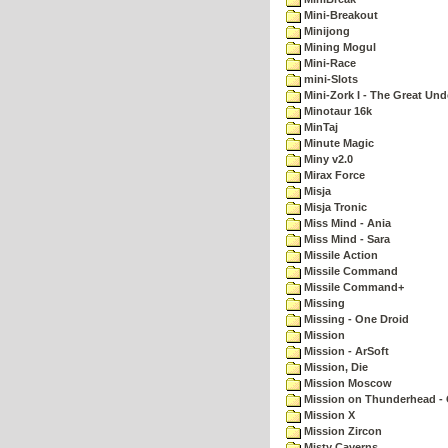
Mini-Breakout
Minijong
Mining Mogul
Mini-Race
mini-Slots
Mini-Zork I - The Great Un
Minotaur 16k
MinTaj
Minute Magic
Miny v2.0
Mirax Force
Misja
Misja Tronic
Miss Mind - Ania
Miss Mind - Sara
Missile Action
Missile Command
Missile Command+
Missing
Missing - One Droid
Mission
Mission - ArSoft
Mission, Die
Mission Moscow
Mission on Thunderhead - 
Mission X
Mission Zircon
Misty Caverns