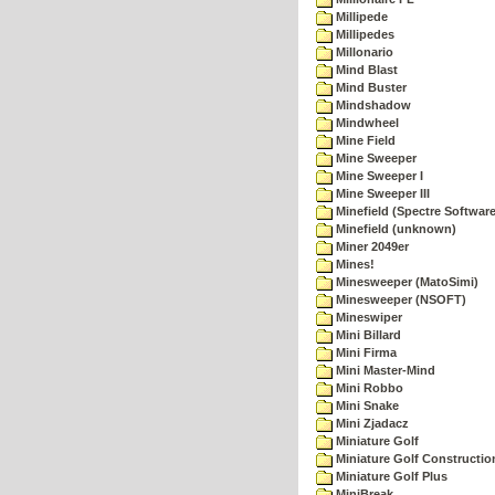
Millipede
Millipedes
Millonario
Mind Blast
Mind Buster
Mindshadow
Mindwheel
Mine Field
Mine Sweeper
Mine Sweeper I
Mine Sweeper III
Minefield (Spectre Software
Minefield (unknown)
Miner 2049er
Mines!
Minesweeper (MatoSimi)
Minesweeper (NSOFT)
Mineswiper
Mini Billard
Mini Firma
Mini Master-Mind
Mini Robbo
Mini Snake
Mini Zjadacz
Miniature Golf
Miniature Golf Constructio
Miniature Golf Plus
MiniBreak