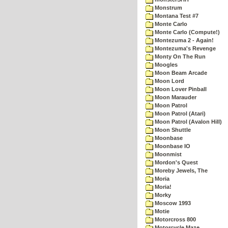
Monstrum
Montana Test #7
Monte Carlo
Monte Carlo (Compute!)
Montezuma 2 - Again!
Montezuma's Revenge
Monty On The Run
Moogles
Moon Beam Arcade
Moon Lord
Moon Lover Pinball
Moon Marauder
Moon Patrol
Moon Patrol (Atari)
Moon Patrol (Avalon Hill)
Moon Shuttle
Moonbase
Moonbase IO
Moonmist
Mordon's Quest
Moreby Jewels, The
Moria
Moria!
Morky
Moscow 1993
Motie
Motorcross 800
Motorcycle Maze