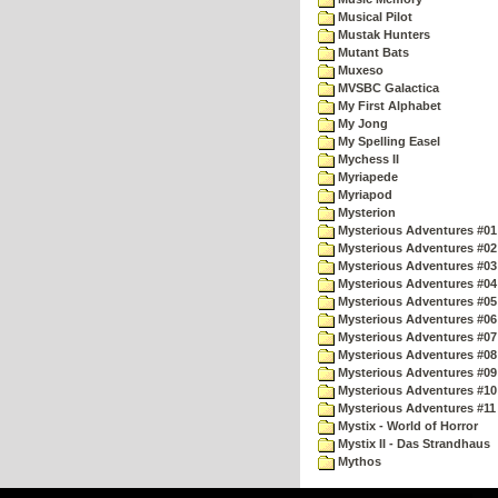
Musical Pilot
Mustak Hunters
Mutant Bats
Muxeso
MVSBC Galactica
My First Alphabet
My Jong
My Spelling Easel
Mychess II
Myriapede
Myriapod
Mysterion
Mysterious Adventures #01
Mysterious Adventures #02
Mysterious Adventures #03 
Mysterious Adventures #04 
Mysterious Adventures #05 
Mysterious Adventures #06 
Mysterious Adventures #07 
Mysterious Adventures #08 
Mysterious Adventures #09
Mysterious Adventures #10 -
Mysterious Adventures #11
Mystix - World of Horror
Mystix II - Das Strandhaus
Mythos