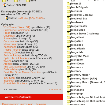
Y
Z
inne
Mean 18
Całość 3074 MB
Mech Brigade
Mediator
Katalog gier (konwencja TOSEC)
Aktualizacja: 2021-07-11
Medieval Combat
Całość
,
md5
sha
(
7-Zip
,
TUGZip
)
Medieval Era
Meebzork
Opisy gier
Mega Blaster
"Old Towers" (Atari ST)
opisał Misza (19)
Mega Maze
Submarine Commander
opisał Kaz (36)
Frogs
opisał Xeen (0)
Mega Swear Challenge
Choplifter!
opisał Urborg (0)
Megablast
Joust
opisał Urborg (17)
MegaGun
Commando
opisał Urborg (35)
Mario Bros
opisał Urborg (13)
Megalegs
Xenophobe
opisał Urborg (36)
MegaMania
Robbo Forever
opisał tbxx (16)
Megaoids
Kolony 2106
opisał tbxx (3)
Archon II: Adept
opisał Urborg/TDC (9)
Melly the Meer
Spitfire Ace/Hellcat Ace
opisał Farscape (9)
Meltdown
Wyspa
opisał Kaz (9)
Melt-Down
Archon
opisał Urborg/TDC (16)
The Last Starfighter
opisał TDC (30)
Memorice
Dwie Wieże
opisał Muffy (19)
Memory
Basil The Great Mouse Detective
opisał Charlie
Memory Manor
Cherry (125)
Inny Świat
opisał Charlie Cherry (17)
Memory Match (APX)
Inspektor
opisał Charlie Cherry (19)
Memory Match (Brzuszek, 
Grand Prix Simulator
opisał Charlie Cherry (16)
Menace
«« nowsze
starsze »»
Menagarie
Mengcop
Wewnętrzne/Internals
Mensch ärgere Dich nicht 
Mensch ärgere Dich nicht 
Organizowanie imprez Atari - dyskusja
Mental Age