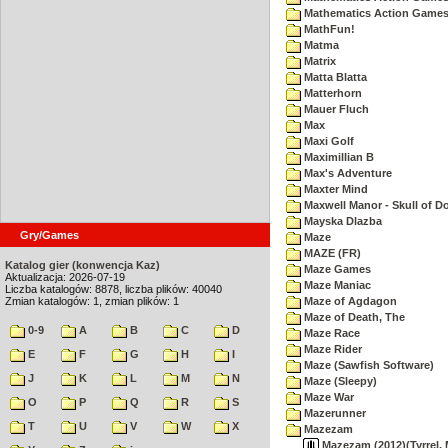
Mathematics Action Games 
MathFun!
Matma
Matrix
Matta Blatta
Matterhorn
Mauer Fluch
Max
Maxi Golf
Maximillian B
Max's Adventure
Maxter Mind
Maxwell Manor - Skull of 
Mayska Dlazba
Gry/Games
Maze
MAZE (FR)
Katalog gier (konwencja Kaz)
Maze Games
Aktualizacja: 2026-07-19
Maze Maniac
Liczba katalogów: 8878, liczba plików: 40040
Zmian katalogów: 1, zmian plików: 1
Maze of Agdagon
Maze of Death, The
0-9
A
B
C
D
Maze Race
Maze Rider
E
F
G
H
I
Maze (Sawfish Software)
J
K
L
M
N
Maze (Sleepy)
Maze War
O
P
Q
R
S
Mazerunner
T
U
V
W
X
Mazezam
Mazezam (2012)(Tyrrel, 