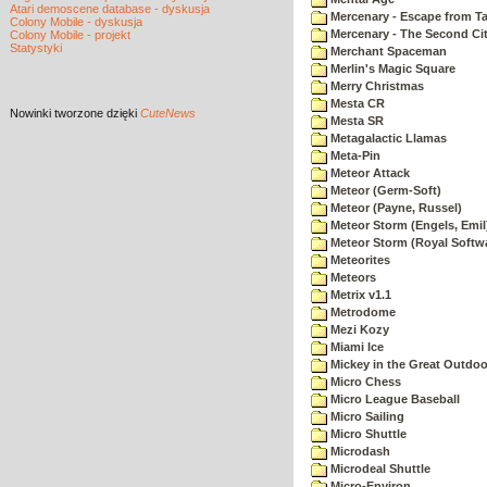
Atari demoscene database - dyskusja
Mercenary - Escape from T
Colony Mobile - dyskusja
Mercenary - The Second Ci
Colony Mobile - projekt
Statystyki
Merchant Spaceman
Merlin's Magic Square
Merry Christmas
Mesta CR
Nowinki
tworzone dzięki
CuteNews
Mesta SR
Metagalactic Llamas
Meta-Pin
Meteor Attack
Meteor (Germ-Soft)
Meteor (Payne, Russel)
Meteor Storm (Engels, Emil
Meteor Storm (Royal Softw
Meteorites
Meteors
Metrix v1.1
Metrodome
Mezi Kozy
Miami Ice
Mickey in the Great Outdoo
Micro Chess
Micro League Baseball
Micro Sailing
Micro Shuttle
Microdash
Microdeal Shuttle
Micro-Environ