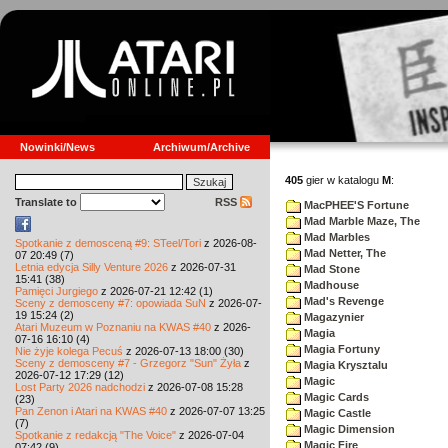
Nowinki/News
Archiwum/Archive
405
gier w katalogu
M
:
Translate to
RSS
MacPHEE'S Fortune
Mad Marble Maze, The
Mad Marbles
Spotkanie z demosceną #9: STeel/Tori
z 2026-08-
Mad Netter, The
07 20:49 (7)
Letnia edycja Silly Venture 2026
z 2026-07-31
Mad Stone
15:41 (38)
Madhouse
Pamięci Jurgiego
z 2026-07-21 12:42 (1)
Mad's Revenge
Sceny z demosceny #7: opowiada SuN
z 2026-07-
19 15:24 (2)
Magazynier
Atari Muzeum w Poznaniu na KWAS #40
z 2026-
Magia
07-16 16:10 (4)
Magia Fortuny
Nie żyje kolega Pecuś
z 2026-07-13 18:00 (30)
Sceny z demosceny #7 - Grzegorz "Sun" Żyła
z
Magia Krysztalu
2026-07-12 17:29 (12)
Magic
Lost Party 2026 nadchodzi
z 2026-07-08 15:28
Magic Cards
(23)
Pan Zenon i Atari na KWAS #40
z 2026-07-07 13:25
Magic Castle
(7)
Magic Dimension
Spotkanie z redakcją "The Voice"
z 2026-07-04
Magic Fire
07:42 (9)