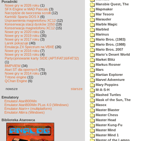
Poradniki
Mansbie Quest, The
Nowe gry w 2026 roku
(1)
SFX-Engine w MAD Pascalu
(3)
Mapmaker
Narzędzie do tworzenia scrolli
(12)
Mar Tesoro
Kartridż Sparta DOS X
(6)
Marauder
Usprawnienia magnetofonu XC12
(12)
Konserwacja stacji dysków 1050
(19)
Marble Magic
Konserwacja magnetofonu XC12
(15)
Marbled
Nowe gry w 2020 roku
(2)
Marinus
Nowe gry w 2019 roku
(35)
Nowe gry w 2017 roku
(3)
Mario Bros. (1983)
Larek pokazuje
(40)
Mario Bros. (1988)
Emulacja ZX Spectrum na VBXE
(26)
Mario Bros. 2007
Nowe gry w 2016 roku
(7)
Nowe gry w 2015 roku
(4)
Mario's Desert World
Partycjonowanie karty SIDE (APT/FAT16/FAT32)
Market Blitz
(1)
Markus Rosner
BMPVIEW
(34)
Atari ST dla opornych
(75)
Mars
Nowe gry w 2014 roku
(19)
Martian Explorer
Tritone engine
(11)
Marvel Adventure
QChan Engine
(6)
Mary Poppins
nowsze
starsze
M-A-S-H
Mashed Turtles
Emulatory
Mask of the Sun, The
Emulator Atari800Win
Emulator Atari800Win PLus 4.0 (Windows)
Masox
Emulator Atari++ (multiplatform)
Master Blaster
Emulator Altirra (Windows)
Master Chess
Biblioteka Atarowca
Master Head
Master Kung-Fu
Master Mind
Master Mind 1
Master of the Lamps