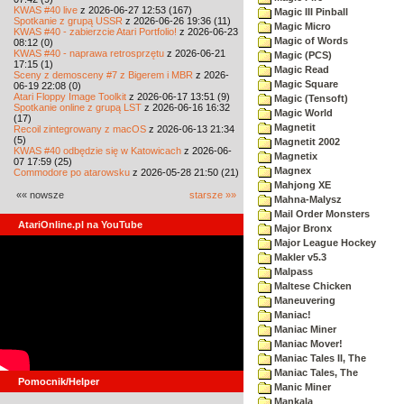
KWAS #40 live
z 2026-06-27 12:53 (167)
Magic III Pinball
Spotkanie z grupą USSR
z 2026-06-26 19:36 (11)
Magic Micro
KWAS #40 - zabierzcie Atari Portfolio!
z 2026-06-23
Magic of Words
08:12 (0)
KWAS #40 - naprawa retrosprzętu
z 2026-06-21
Magic (PCS)
17:15 (1)
Magic Read
Sceny z demosceny #7 z Bigerem i MBR
z 2026-
Magic Square
06-19 22:08 (0)
Atari Floppy Image Toolkit
z 2026-06-17 13:51 (9)
Magic (Tensoft)
Spotkanie online z grupą LST
z 2026-06-16 16:32
Magic World
(17)
Magnetit
Recoil zintegrowany z macOS
z 2026-06-13 21:34
(5)
Magnetit 2002
KWAS #40 odbędzie się w Katowicach
z 2026-06-
Magnetix
07 17:59 (25)
Magnex
Commodore po atarowsku
z 2026-05-28 21:50 (21)
Mahjong XE
«« nowsze
starsze »»
Mahna-Malysz
Mail Order Monsters
AtariOnline.pl na YouTube
Major Bronx
Major League Hockey
Makler v5.3
Malpass
Maltese Chicken
Maneuvering
Maniac!
Maniac Miner
Maniac Mover!
Maniac Tales II, The
Maniac Tales, The
Pomocnik/Helper
Manic Miner
Mankala