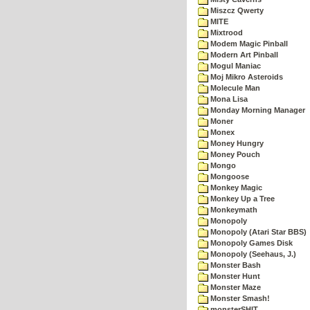
Miszcz Qwerty
MITE
Mixtrood
Modem Magic Pinball
Modern Art Pinball
Mogul Maniac
Moj Mikro Asteroids
Molecule Man
Mona Lisa
Monday Morning Manager
Moner
Monex
Money Hungry
Money Pouch
Mongo
Mongoose
Monkey Magic
Monkey Up a Tree
Monkeymath
Monopoly
Monopoly (Atari Star BBS)
Monopoly Games Disk
Monopoly (Seehaus, J.)
Monster Bash
Monster Hunt
Monster Maze
Monster Smash!
monsterSHIT