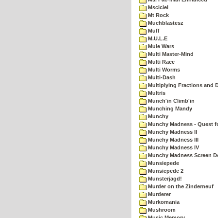
Msciciel
Mt Rock
Muchblastesz
Muff
M.U.L.E
Mule Wars
Multi Master-Mind
Multi Race
Multi Worms
Multi-Dash
Multiplying Fractions and D
Multris
Munch'in Climb'in
Munching Mandy
Munchy
Munchy Madness - Quest fo
Munchy Madness II
Munchy Madness III
Munchy Madness IV
Munchy Madness Screen D
Munsiepede
Munsiepede 2
Munsterjagd!
Murder on the Zinderneuf
Murderer
Murkomania
Mushroom
Music Memory