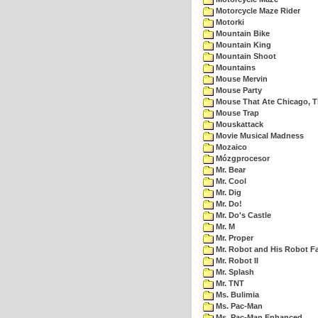
Motorcycle Maze Rider
Motorki
Mountain Bike
Mountain King
Mountain Shoot
Mountains
Mouse Mervin
Mouse Party
Mouse That Ate Chicago, 
Mouse Trap
Mouskattack
Movie Musical Madness
Mozaico
Mózgprocesor
Mr. Bear
Mr. Cool
Mr. Dig
Mr. Do!
Mr. Do's Castle
Mr. M
Mr. Proper
Mr. Robot and His Robot F
Mr. Robot II
Mr. Splash
Mr. TNT
Ms. Bulimia
Ms. Pac-Man
Ms. Pac-Man Enhanced