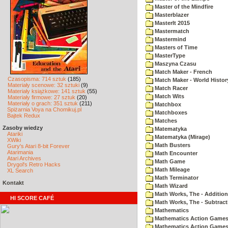
Master of the Mindfire
Masterblazer
MasterIt 2015
Mastermatch
Mastermind
Masters of Time
MasterType
Maszyna Czasu
Match Maker - French
Czasopisma: 714 sztuk
(185)
Match Maker - World Histor
Materiały scenowe: 32 sztuki
(9)
Match Racer
Materiały książkowe: 141 sztuk
(55)
Match Wits
Materiały firmowe: 27 sztuk
(20)
Materiały o grach: 351 sztuk
(211)
Matchbox
Spiżarnia Voya na Chomikuj.pl
Matchboxes
Bajtek Redux
Matches
Zasoby wiedzy
Matematyka
Atariki
Matematyka (Mirage)
XWiki
Math Busters
Gury's Atari 8-bit Forever
Atarimania
Math Encounter
Atari Archives
Math Game
Drygol's Retro Hacks
Math Mileage
XL Search
Math Terminator
Kontakt
Math Wizard
Math Works, The - Addition
HI SCORE CAFÉ
Math Works, The - Subtract
Mathematics
Mathematics Action Games 
Mathematics Action Games