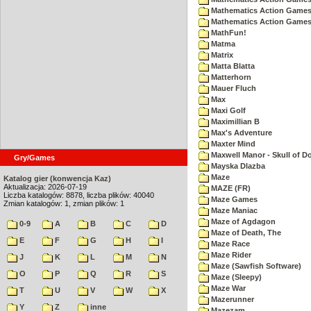
Mathematics Action Games
Mathematics Action Games 
MathFun!
Matma
Matrix
Matta Blatta
Matterhorn
Mauer Fluch
Max
Maxi Golf
Maximillian B
Max's Adventure
Maxter Mind
Maxwell Manor - Skull of 
Gry/Games
Mayska Dlazba
Maze
Katalog gier (konwencja Kaz)
Aktualizacja: 2026-07-19
MAZE (FR)
Liczba katalogów: 8878, liczba plików: 40040
Maze Games
Zmian katalogów: 1, zmian plików: 1
Maze Maniac
Maze of Agdagon
0-9
A
B
C
D
Maze of Death, The
E
F
G
H
I
Maze Race
Maze Rider
J
K
L
M
N
Maze (Sawfish Software)
O
P
Q
R
S
Maze (Sleepy)
Maze War
T
U
V
W
X
Mazerunner
Y
Z
inne
Mazezam