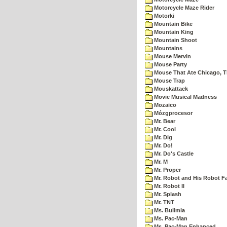
Motorcycle Maze Rider
Motorki
Mountain Bike
Mountain King
Mountain Shoot
Mountains
Mouse Mervin
Mouse Party
Mouse That Ate Chicago, 
Mouse Trap
Mouskattack
Movie Musical Madness
Mozaico
Mózgprocesor
Mr. Bear
Mr. Cool
Mr. Dig
Mr. Do!
Mr. Do's Castle
Mr. M
Mr. Proper
Mr. Robot and His Robot F
Mr. Robot II
Mr. Splash
Mr. TNT
Ms. Bulimia
Ms. Pac-Man
Ms. Pac-Man Enhanced