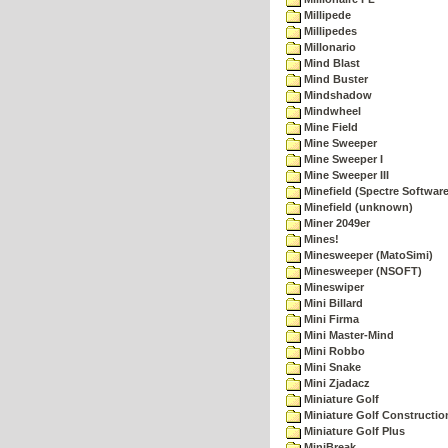
Millipede
Millipedes
Millonario
Mind Blast
Mind Buster
Mindshadow
Mindwheel
Mine Field
Mine Sweeper
Mine Sweeper I
Mine Sweeper III
Minefield (Spectre Software
Minefield (unknown)
Miner 2049er
Mines!
Minesweeper (MatoSimi)
Minesweeper (NSOFT)
Mineswiper
Mini Billard
Mini Firma
Mini Master-Mind
Mini Robbo
Mini Snake
Mini Zjadacz
Miniature Golf
Miniature Golf Constructio
Miniature Golf Plus
MiniBreak