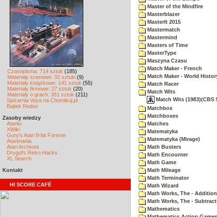
Master of the Mindfire
Masterblazer
MasterIt 2015
Mastermatch
Mastermind
Masters of Time
MasterType
Maszyna Czasu
Match Maker - French
Czasopisma: 714 sztuk
(185)
Match Maker - World Histor
Materiały scenowe: 32 sztuki
(9)
Materiały książkowe: 141 sztuk
(55)
Match Racer
Materiały firmowe: 27 sztuk
(20)
Match Wits
Materiały o grach: 351 sztuk
(211)
Match Wits (1983)(CBS S
Spiżarnia Voya na Chomikuj.pl
Bajtek Redux
Matchbox
Matchboxes
Zasoby wiedzy
Atariki
Matches
XWiki
Matematyka
Gury's Atari 8-bit Forever
Matematyka (Mirage)
Atarimania
Atari Archives
Math Busters
Drygol's Retro Hacks
Math Encounter
XL Search
Math Game
Kontakt
Math Mileage
Math Terminator
HI SCORE CAFÉ
Math Wizard
Math Works, The - Addition
Math Works, The - Subtract
Mathematics
Mathematics Action Games 