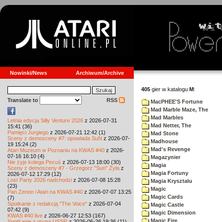
Nowinki/News
Archiwum/Archive
405
gier w katalogu
M
:
Translate to
RSS
MacPHEE'S Fortune
Mad Marble Maze, The
Mad Marbles
Letnia edycja Silly Venture 2026
z 2026-07-31
Mad Netter, The
15:41 (36)
Pamięci Jurgiego
z 2026-07-21 12:42 (1)
Mad Stone
Sceny z demosceny #7: opowiada SuN
z 2026-07-
Madhouse
19 15:24 (2)
Mad's Revenge
Atari Muzeum w Poznaniu na KWAS #40
z 2026-
07-16 16:10 (4)
Magazynier
Nie żyje kolega Pecuś
z 2026-07-13 18:00 (30)
Magia
Sceny z demosceny #7 - Grzegorz "Sun" Żyła
z
Magia Fortuny
2026-07-12 17:29 (12)
Lost Party 2026 nadchodzi
z 2026-07-08 15:28
Magia Krysztalu
(23)
Magic
Pan Zenon i Atari na KWAS #40
z 2026-07-07 13:25
Magic Cards
(7)
Spotkanie z redakcją "The Voice"
z 2026-07-04
Magic Castle
07:42 (9)
Magic Dimension
KWAS #40 live
z 2026-06-27 12:53 (167)
Magic Fire
Spotkanie z grupą USSR
z 2026-06-26 19:36 (11)