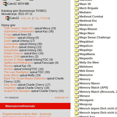
Całość 3074 MB
Mean 18
Mech Brigade
Katalog gier (konwencja TOSEC)
Mediator
Aktualizacja: 2021-07-11
Medieval Combat
Całość
,
md5
sha
(
7-Zip
,
TUGZip
)
Medieval Era
Meebzork
Opisy gier
"Old Towers" (Atari ST)
opisał Misza (19)
Mega Blaster
Submarine Commander
opisał Kaz (36)
Mega Maze
Frogs
opisał Xeen (0)
Mega Swear Challenge
Choplifter!
opisał Urborg (0)
Joust
opisał Urborg (17)
Megablast
Commando
opisał Urborg (35)
MegaGun
Mario Bros
opisał Urborg (13)
Megalegs
Xenophobe
opisał Urborg (36)
Robbo Forever
opisał tbxx (16)
MegaMania
Kolony 2106
opisał tbxx (3)
Megaoids
Archon II: Adept
opisał Urborg/TDC (9)
Melly the Meer
Spitfire Ace/Hellcat Ace
opisał Farscape (9)
Wyspa
opisał Kaz (9)
Meltdown
Archon
opisał Urborg/TDC (16)
Melt-Down
The Last Starfighter
opisał TDC (30)
Memorice
Dwie Wieże
opisał Muffy (19)
Basil The Great Mouse Detective
opisał Charlie
Memory
Cherry (125)
Memory Manor
Inny Świat
opisał Charlie Cherry (17)
Memory Match (APX)
Inspektor
opisał Charlie Cherry (19)
Grand Prix Simulator
opisał Charlie Cherry (16)
Memory Match (Brzuszek, 
Menace
«« nowsze
starsze »»
Menagarie
Mengcop
Wewnętrzne/Internals
Mensch ärgere Dich nicht 
Mensch ärgere Dich nicht 
Organizowanie imprez Atari - dyskusja
Mental Age