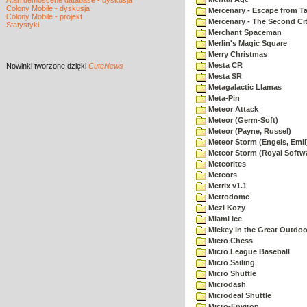
Atari demoscene database - dyskusja
Colony Mobile - dyskusja
Mercenary - Escape from T
Colony Mobile - projekt
Mercenary - The Second Ci
Statystyki
Merchant Spaceman
Merlin's Magic Square
Merry Christmas
Mesta CR
Nowinki
tworzone dzięki
CuteNews
Mesta SR
Metagalactic Llamas
Meta-Pin
Meteor Attack
Meteor (Germ-Soft)
Meteor (Payne, Russel)
Meteor Storm (Engels, Emil
Meteor Storm (Royal Softw
Meteorites
Meteors
Metrix v1.1
Metrodome
Mezi Kozy
Miami Ice
Mickey in the Great Outdoo
Micro Chess
Micro League Baseball
Micro Sailing
Micro Shuttle
Microdash
Microdeal Shuttle
Micro-Environ