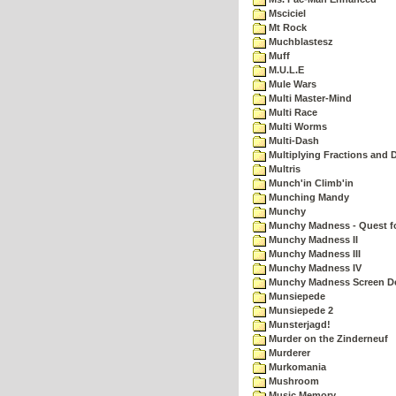
Msciciel
Mt Rock
Muchblastesz
Muff
M.U.L.E
Mule Wars
Multi Master-Mind
Multi Race
Multi Worms
Multi-Dash
Multiplying Fractions and D
Multris
Munch'in Climb'in
Munching Mandy
Munchy
Munchy Madness - Quest fo
Munchy Madness II
Munchy Madness III
Munchy Madness IV
Munchy Madness Screen D
Munsiepede
Munsiepede 2
Munsterjagd!
Murder on the Zinderneuf
Murderer
Murkomania
Mushroom
Music Memory