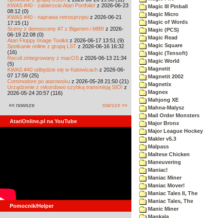
KWAS #40 - zabierzcie Atari Portfolio!
z 2026-06-23
Magic III Pinball
08:12 (0)
Magic Micro
KWAS #40 - naprawa retrosprzętu
z 2026-06-21
Magic of Words
17:15 (1)
Sceny z demosceny #7 z Bigerem i MBR
z 2026-
Magic (PCS)
06-19 22:08 (0)
Magic Read
Atari Floppy Image Toolkit
z 2026-06-17 13:51 (9)
Magic Square
Spotkanie online z grupą LST
z 2026-06-16 16:32
(16)
Magic (Tensoft)
Recoil zintegrowany z macOS
z 2026-06-13 21:34
Magic World
(5)
Magnetit
KWAS #40 odbędzie się w Katowicach
z 2026-06-
07 17:59 (25)
Magnetit 2002
Commodore po atarowsku
z 2026-05-28 21:50 (21)
Magnetix
Urządzenie z rekordowo szybką transmisją SIO!
z
Magnex
2026-05-24 20:57 (116)
Mahjong XE
«« nowsze
starsze »»
Mahna-Malysz
Mail Order Monsters
AtariOnline.pl na YouTube
Major Bronx
Major League Hockey
Makler v5.3
Malpass
Maltese Chicken
Maneuvering
Maniac!
Maniac Miner
Maniac Mover!
Maniac Tales II, The
Maniac Tales, The
Pomocnik/Helper
Manic Miner
Mankala