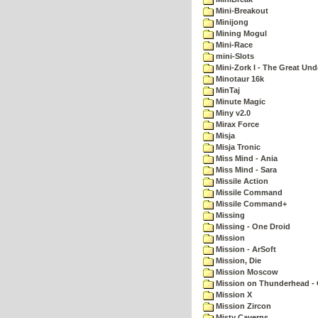
Mini-Breakout
Minijong
Mining Mogul
Mini-Race
mini-Slots
Mini-Zork I - The Great Un
Minotaur 16k
MinTaj
Minute Magic
Miny v2.0
Mirax Force
Misja
Misja Tronic
Miss Mind - Ania
Miss Mind - Sara
Missile Action
Missile Command
Missile Command+
Missing
Missing - One Droid
Mission
Mission - ArSoft
Mission, Die
Mission Moscow
Mission on Thunderhead - 
Mission X
Mission Zircon
Misty Caverns