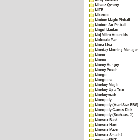
Miszcz Qwerty
MITE
Mixtrood
Modem Magic Pinball
Modern Art Pinball
Mogul Maniac
Moj Mikro Asteroids
Molecule Man
Mona Lisa
Monday Morning Manager
Moner
Monex
Money Hungry
Money Pouch
Mongo
Mongoose
Monkey Magic
Monkey Up a Tree
Monkeymath
Monopoly
Monopoly (Atari Star BBS)
Monopoly Games Disk
Monopoly (Seehaus, J.)
Monster Bash
Monster Hunt
Monster Maze
Monster Smash!
monsterSHIT