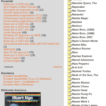
Poradniki
Mansbie Quest, The
Nowe gry w 2026 roku
(1)
SFX-Engine w MAD Pascalu
(3)
Mapmaker
Narzędzie do tworzenia scrolli
(12)
Mar Tesoro
Kartridż Sparta DOS X
(6)
Marauder
Usprawnienia magnetofonu XC12
(12)
Konserwacja stacji dysków 1050
(19)
Marble Magic
Konserwacja magnetofonu XC12
(15)
Marbled
Nowe gry w 2020 roku
(2)
Marinus
Nowe gry w 2019 roku
(35)
Nowe gry w 2017 roku
(3)
Mario Bros. (1983)
Larek pokazuje
(40)
Mario Bros. (1988)
Emulacja ZX Spectrum na VBXE
(26)
Mario Bros. 2007
Nowe gry w 2016 roku
(7)
Nowe gry w 2015 roku
(4)
Mario's Desert World
Partycjonowanie karty SIDE (APT/FAT16/FAT32)
Market Blitz
(1)
Markus Rosner
BMPVIEW
(34)
Atari ST dla opornych
(75)
Mars
Nowe gry w 2014 roku
(19)
Martian Explorer
Tritone engine
(11)
Marvel Adventure
QChan Engine
(6)
Mary Poppins
nowsze
starsze
M-A-S-H
Mashed Turtles
Emulatory
Mask of the Sun, The
Emulator Atari800Win
Emulator Atari800Win PLus 4.0 (Windows)
Masox
Emulator Atari++ (multiplatform)
Master Blaster
Emulator Altirra (Windows)
Master Chess
Biblioteka Atarowca
Master Head
Master Kung-Fu
Master Mind
Master Mind 1
Master of the Lamps