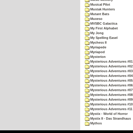
Musical Pilot
Mustak Hunters
Mutant Bats
Muxeso
MVSBC Galactica
My First Alphabet
My Jong
My Spelling Easel
Mychess II
Myriapede
Myriapod
Mysterion
Mysterious Adventures #01
Mysterious Adventures #02
Mysterious Adventures #03 
Mysterious Adventures #04 
Mysterious Adventures #05 
Mysterious Adventures #06 
Mysterious Adventures #07 
Mysterious Adventures #08 
Mysterious Adventures #09
Mysterious Adventures #10 -
Mysterious Adventures #11
Mystix - World of Horror
Mystix II - Das Strandhaus
Mythos