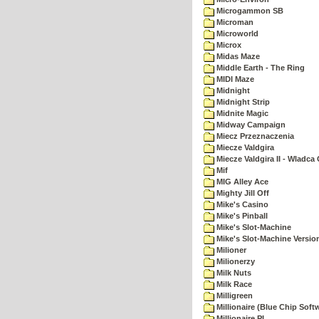
Microgammon SB
Microman
Microworld
Microx
Midas Maze
Middle Earth - The Ring
MIDI Maze
Midnight
Midnight Strip
Midnite Magic
Midway Campaign
Miecz Przeznaczenia
Miecze Valdgira
Miecze Valdgira II - Wladca
Mif
MIG Alley Ace
Mighty Jill Off
Mike's Casino
Mike's Pinball
Mike's Slot-Machine
Mike's Slot-Machine Version
Milioner
Milionerzy
Milk Nuts
Milk Race
Milligreen
Millionaire (Blue Chip Soft
Millionaire PL