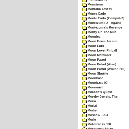
Monstrum
Montana Test #7
Monte Carlo
Monte Carlo (Compute!)
Montezuma 2 - Again!
Montezuma's Revenge
Monty On The Run
Moogles
Moon Beam Arcade
Moon Lord
Moon Lover Pinball
Moon Marauder
Moon Patrol
Moon Patrol (Atari)
Moon Patrol (Avalon Hill)
Moon Shuttle
Moonbase
Moonbase IO
Moonmist
Mordon's Quest
Moreby Jewels, The
Moria
Moria!
Morky
Moscow 1993
Motie
Motorcross 800
Motorcycle Maze