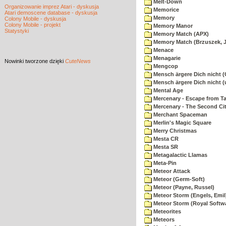
Melt-Down
Organizowanie imprez Atari - dyskusja
Memorice
Atari demoscene database - dyskusja
Memory
Colony Mobile - dyskusja
Colony Mobile - projekt
Memory Manor
Statystyki
Memory Match (APX)
Memory Match (Brzuszek, 
Menace
Menagarie
Nowinki
tworzone dzięki
CuteNews
Mengcop
Mensch ärgere Dich nicht 
Mensch ärgere Dich nicht 
Mental Age
Mercenary - Escape from T
Mercenary - The Second Ci
Merchant Spaceman
Merlin's Magic Square
Merry Christmas
Mesta CR
Mesta SR
Metagalactic Llamas
Meta-Pin
Meteor Attack
Meteor (Germ-Soft)
Meteor (Payne, Russel)
Meteor Storm (Engels, Emil
Meteor Storm (Royal Softw
Meteorites
Meteors