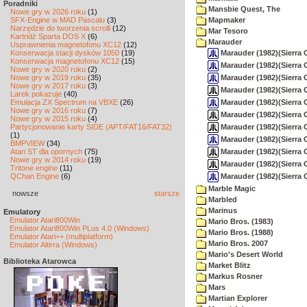
Poradniki
Mansbie Quest, The
Nowe gry w 2026 roku
(1)
SFX-Engine w MAD Pascalu
(3)
Mapmaker
Narzędzie do tworzenia scrolli
(12)
Mar Tesoro
Kartridż Sparta DOS X
(6)
Marauder
Usprawnienia magnetofonu XC12
(12)
Marauder (1982)(Sierra 
Konserwacja stacji dysków 1050
(19)
Konserwacja magnetofonu XC12
(15)
Marauder (1982)(Sierra 
Nowe gry w 2020 roku
(2)
Marauder (1982)(Sierra 
Nowe gry w 2019 roku
(35)
Nowe gry w 2017 roku
(3)
Marauder (1982)(Sierra O
Larek pokazuje
(40)
Marauder (1982)(Sierra 
Emulacja ZX Spectrum na VBXE
(26)
Nowe gry w 2016 roku
(7)
Marauder (1982)(Sierra O
Nowe gry w 2015 roku
(4)
Marauder (1982)(Sierra O
Partycjonowanie karty SIDE (APT/FAT16/FAT32)
(1)
Marauder (1982)(Sierra 
BMPVIEW
(34)
Marauder (1982)(Sierra O
Atari ST dla opornych
(75)
Nowe gry w 2014 roku
(19)
Marauder (1982)(Sierra O
Tritone engine
(11)
Marauder (1982)(Sierra 
QChan Engine
(6)
Marble Magic
nowsze
starsze
Marbled
Marinus
Emulatory
Emulator Atari800Win
Mario Bros. (1983)
Emulator Atari800Win PLus 4.0 (Windows)
Mario Bros. (1988)
Emulator Atari++ (multiplatform)
Mario Bros. 2007
Emulator Altirra (Windows)
Mario's Desert World
Biblioteka Atarowca
Market Blitz
Markus Rosner
Mars
Martian Explorer