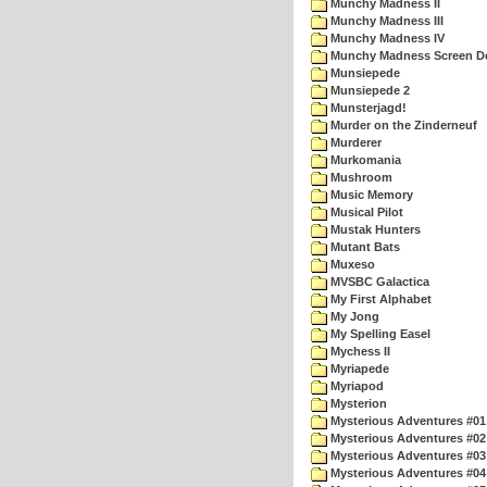
Munchy Madness II
Munchy Madness III
Munchy Madness IV
Munchy Madness Screen D
Munsiepede
Munsiepede 2
Munsterjagd!
Murder on the Zinderneuf
Murderer
Murkomania
Mushroom
Music Memory
Musical Pilot
Mustak Hunters
Mutant Bats
Muxeso
MVSBC Galactica
My First Alphabet
My Jong
My Spelling Easel
Mychess II
Myriapede
Myriapod
Mysterion
Mysterious Adventures #01
Mysterious Adventures #02
Mysterious Adventures #03 
Mysterious Adventures #04 