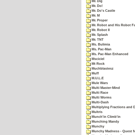
Mr. Dig
Mr. Do!
Mr. Do's Castle
Mr. M
Mr. Proper
Mr. Robot and His Robot F
Mr. Robot II
Mr. Splash
Mr. TNT
Ms. Bulimia
Ms. Pac-Man
Ms. Pac-Man Enhanced
Msciciel
Mt Rock
Muchblastesz
Muff
M.U.L.E
Mule Wars
Multi Master-Mind
Multi Race
Multi Worms
Multi-Dash
Multiplying Fractions and D
Multris
Munch'in Climb'in
Munching Mandy
Munchy
Munchy Madness - Quest fo