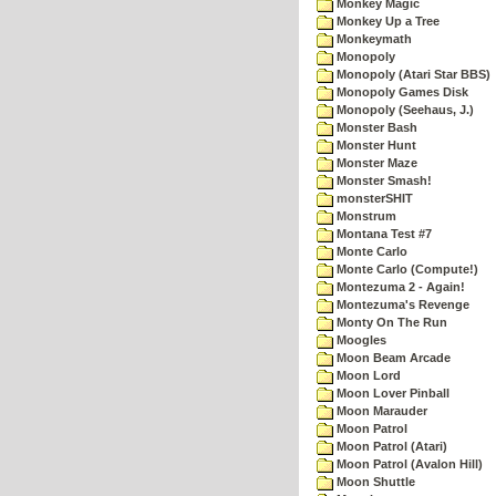
Monkey Magic
Monkey Up a Tree
Monkeymath
Monopoly
Monopoly (Atari Star BBS)
Monopoly Games Disk
Monopoly (Seehaus, J.)
Monster Bash
Monster Hunt
Monster Maze
Monster Smash!
monsterSHIT
Monstrum
Montana Test #7
Monte Carlo
Monte Carlo (Compute!)
Montezuma 2 - Again!
Montezuma's Revenge
Monty On The Run
Moogles
Moon Beam Arcade
Moon Lord
Moon Lover Pinball
Moon Marauder
Moon Patrol
Moon Patrol (Atari)
Moon Patrol (Avalon Hill)
Moon Shuttle