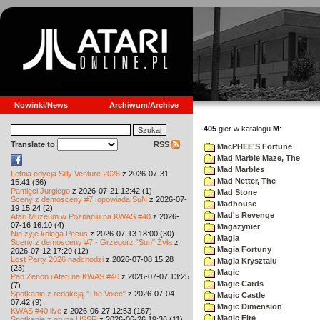
Nowinki/News
Archiwum/Archive
405
gier w katalogu
M
:
Translate to
RSS
MacPHEE'S Fortune
Mad Marble Maze, The
Mad Marbles
Letnia edycja Silly Venture 2026
z 2026-07-31
Mad Netter, The
15:41 (36)
Pamięci Jurgiego
z 2026-07-21 12:42 (1)
Mad Stone
Sceny z demosceny #7: opowiada SuN
z 2026-07-
Madhouse
19 15:24 (2)
Mad's Revenge
Atari Muzeum w Poznaniu na KWAS #40
z 2026-
07-16 16:10 (4)
Magazynier
Nie żyje kolega Pecuś
z 2026-07-13 18:00 (30)
Magia
Sceny z demosceny #7 - Grzegorz "Sun" Żyła
z
Magia Fortuny
2026-07-12 17:29 (12)
Lost Party 2026 nadchodzi
z 2026-07-08 15:28
Magia Krysztalu
(23)
Magic
Pan Zenon i Atari na KWAS #40
z 2026-07-07 13:25
Magic Cards
(7)
Spotkanie z redakcją "The Voice"
z 2026-07-04
Magic Castle
07:42 (9)
Magic Dimension
KWAS #40 live
z 2026-06-27 12:53 (167)
Magic Fire
Spotkanie z grupą USSR
z 2026-06-26 19:36 (11)