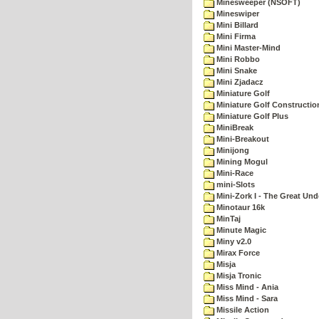
Minesweeper (NSOFT)
Mineswiper
Mini Billard
Mini Firma
Mini Master-Mind
Mini Robbo
Mini Snake
Mini Zjadacz
Miniature Golf
Miniature Golf Constructio
Miniature Golf Plus
MiniBreak
Mini-Breakout
Minijong
Mining Mogul
Mini-Race
mini-Slots
Mini-Zork I - The Great Un
Minotaur 16k
MinTaj
Minute Magic
Miny v2.0
Mirax Force
Misja
Misja Tronic
Miss Mind - Ania
Miss Mind - Sara
Missile Action