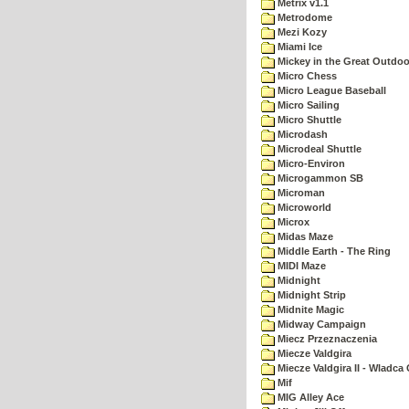
Metrix v1.1
Metrodome
Mezi Kozy
Miami Ice
Mickey in the Great Outdoo
Micro Chess
Micro League Baseball
Micro Sailing
Micro Shuttle
Microdash
Microdeal Shuttle
Micro-Environ
Microgammon SB
Microman
Microworld
Microx
Midas Maze
Middle Earth - The Ring
MIDI Maze
Midnight
Midnight Strip
Midnite Magic
Midway Campaign
Miecz Przeznaczenia
Miecze Valdgira
Miecze Valdgira II - Wladca
Mif
MIG Alley Ace