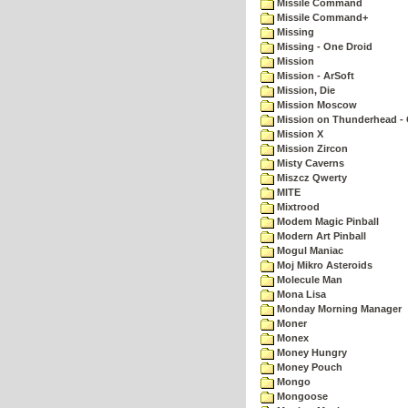
Missile Command
Missile Command+
Missing
Missing - One Droid
Mission
Mission - ArSoft
Mission, Die
Mission Moscow
Mission on Thunderhead - 
Mission X
Mission Zircon
Misty Caverns
Miszcz Qwerty
MITE
Mixtrood
Modem Magic Pinball
Modern Art Pinball
Mogul Maniac
Moj Mikro Asteroids
Molecule Man
Mona Lisa
Monday Morning Manager
Moner
Monex
Money Hungry
Money Pouch
Mongo
Mongoose