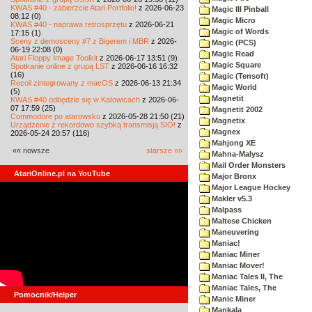
KWAS #40 - zabierzcie Atari Portfolio!
z 2026-06-23
Magic III Pinball
08:12 (0)
Magic Micro
KWAS #40 - naprawa retrosprzętu
z 2026-06-21
Magic of Words
17:15 (1)
Sceny z demosceny #7 z Bigerem i MBR
z 2026-
Magic (PCS)
06-19 22:08 (0)
Magic Read
Atari Floppy Image Toolkit
z 2026-06-17 13:51 (9)
Magic Square
Spotkanie online z grupą LST
z 2026-06-16 16:32
(16)
Magic (Tensoft)
Recoil zintegrowany z macOS
z 2026-06-13 21:34
Magic World
(5)
Magnetit
KWAS #40 odbędzie się w Katowicach
z 2026-06-
07 17:59 (25)
Magnetit 2002
Commodore po atarowsku
z 2026-05-28 21:50 (21)
Magnetix
Urządzenie z rekordowo szybką transmisją SIO!
z
Magnex
2026-05-24 20:57 (116)
Mahjong XE
«« nowsze
starsze »»
Mahna-Malysz
Mail Order Monsters
AtariOnline.pl na YouTube
Major Bronx
Major League Hockey
Makler v5.3
Malpass
Maltese Chicken
Maneuvering
Maniac!
Maniac Miner
Maniac Mover!
Maniac Tales II, The
Maniac Tales, The
Pomocnik/Helper
Manic Miner
Mankala