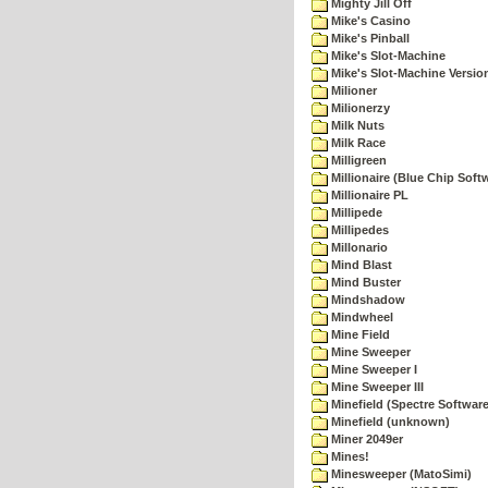
Mighty Jill Off
Mike's Casino
Mike's Pinball
Mike's Slot-Machine
Mike's Slot-Machine Version
Milioner
Milionerzy
Milk Nuts
Milk Race
Milligreen
Millionaire (Blue Chip Soft
Millionaire PL
Millipede
Millipedes
Millonario
Mind Blast
Mind Buster
Mindshadow
Mindwheel
Mine Field
Mine Sweeper
Mine Sweeper I
Mine Sweeper III
Minefield (Spectre Software
Minefield (unknown)
Miner 2049er
Mines!
Minesweeper (MatoSimi)