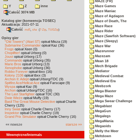
MAZE (FR)
Y
Z
inne
Maze Games
Maze Maniac
Całość 3074 MB
Maze of Agdagon
Katalog gier (konwencja TOSEC)
Maze of Death, The
Aktualizacja: 2021-07-11
Maze Race
Całość
,
md5
sha
(
7-Zip
,
TUGZip
)
Maze Rider
Maze (Sawfish Software)
Opisy gier
Maze (Sleepy)
"Old Towers" (Atari ST)
opisał Misza (19)
Submarine Commander
opisał Kaz (36)
Maze War
Frogs
opisał Xeen (0)
Mazerunner
Choplifter!
opisał Urborg (0)
Mazezam
Joust
opisał Urborg (17)
Commando
opisał Urborg (35)
Mean 18
Mario Bros
opisał Urborg (13)
Mech Brigade
Xenophobe
opisał Urborg (36)
Mediator
Robbo Forever
opisał tbxx (16)
Kolony 2106
opisał tbxx (3)
Medieval Combat
Archon II: Adept
opisał Urborg/TDC (9)
Medieval Era
Spitfire Ace/Hellcat Ace
opisał Farscape (9)
Meebzork
Wyspa
opisał Kaz (9)
Archon
opisał Urborg/TDC (16)
Mega Blaster
The Last Starfighter
opisał TDC (30)
Mega Maze
Dwie Wieże
opisał Muffy (19)
Mega Swear Challenge
Basil The Great Mouse Detective
opisał Charlie
Cherry (125)
Megablast
Inny Świat
opisał Charlie Cherry (17)
MegaGun
Inspektor
opisał Charlie Cherry (19)
Megalegs
Grand Prix Simulator
opisał Charlie Cherry (16)
MegaMania
«« nowsze
starsze »»
Megaoids
Melly the Meer
Wewnętrzne/Internals
Meltdown