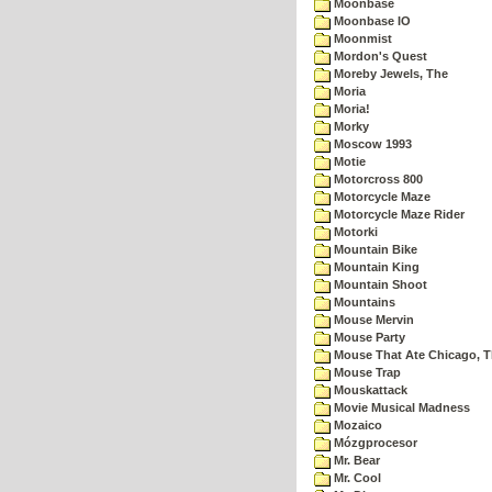
Moonbase
Moonbase IO
Moonmist
Mordon's Quest
Moreby Jewels, The
Moria
Moria!
Morky
Moscow 1993
Motie
Motorcross 800
Motorcycle Maze
Motorcycle Maze Rider
Motorki
Mountain Bike
Mountain King
Mountain Shoot
Mountains
Mouse Mervin
Mouse Party
Mouse That Ate Chicago, 
Mouse Trap
Mouskattack
Movie Musical Madness
Mozaico
Mózgprocesor
Mr. Bear
Mr. Cool