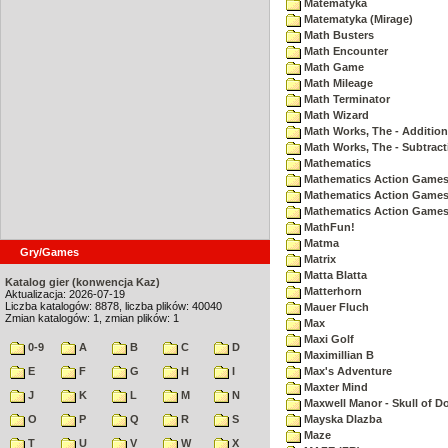
Matematyka
Matematyka (Mirage)
Math Busters
Math Encounter
Math Game
Math Mileage
Math Terminator
Math Wizard
Math Works, The - Addition
Math Works, The - Subtract
Mathematics
Mathematics Action Games 
Mathematics Action Games
Mathematics Action Games 
MathFun!
Matma
Gry/Games
Matrix
Matta Blatta
Katalog gier (konwencja Kaz)
Matterhorn
Aktualizacja: 2026-07-19
Liczba katalogów: 8878, liczba plików: 40040
Mauer Fluch
Zmian katalogów: 1, zmian plików: 1
Max
Maxi Golf
0-9
A
B
C
D
Maximillian B
E
F
G
H
I
Max's Adventure
Maxter Mind
J
K
L
M
N
Maxwell Manor - Skull of 
O
P
Q
R
S
Mayska Dlazba
Maze
T
U
V
W
X