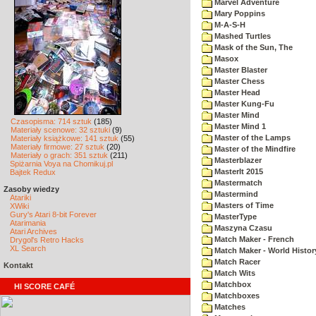
Marvel Adventure
Mary Poppins
M-A-S-H
Mashed Turtles
Mask of the Sun, The
Masox
Master Blaster
Master Chess
Master Head
Master Kung-Fu
Master Mind
Czasopisma: 714 sztuk
(185)
Master Mind 1
Materiały scenowe: 32 sztuki
(9)
Master of the Lamps
Materiały książkowe: 141 sztuk
(55)
Materiały firmowe: 27 sztuk
(20)
Master of the Mindfire
Materiały o grach: 351 sztuk
(211)
Masterblazer
Spiżarnia Voya na Chomikuj.pl
MasterIt 2015
Bajtek Redux
Mastermatch
Zasoby wiedzy
Mastermind
Atariki
Masters of Time
XWiki
Gury's Atari 8-bit Forever
MasterType
Atarimania
Maszyna Czasu
Atari Archives
Match Maker - French
Drygol's Retro Hacks
XL Search
Match Maker - World Histor
Match Racer
Kontakt
Match Wits
Matchbox
HI SCORE CAFÉ
Matchboxes
Matches