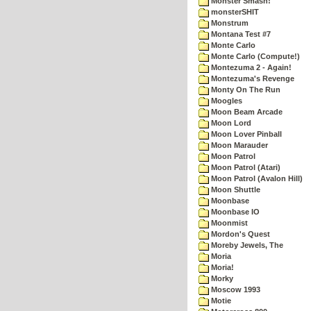
Monster Smash!
monsterSHIT
Monstrum
Montana Test #7
Monte Carlo
Monte Carlo (Compute!)
Montezuma 2 - Again!
Montezuma's Revenge
Monty On The Run
Moogles
Moon Beam Arcade
Moon Lord
Moon Lover Pinball
Moon Marauder
Moon Patrol
Moon Patrol (Atari)
Moon Patrol (Avalon Hill)
Moon Shuttle
Moonbase
Moonbase IO
Moonmist
Mordon's Quest
Moreby Jewels, The
Moria
Moria!
Morky
Moscow 1993
Motie