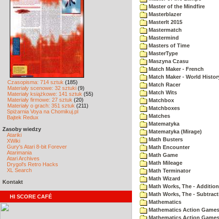
Master of the Mindfire
Masterblazer
MasterIt 2015
Mastermatch
Mastermind
Masters of Time
MasterType
Maszyna Czasu
Match Maker - French
Match Maker - World Histor
Czasopisma: 714 sztuk
(185)
Match Racer
Materiały scenowe: 32 sztuki
(9)
Match Wits
Materiały książkowe: 141 sztuk
(55)
Materiały firmowe: 27 sztuk
(20)
Matchbox
Materiały o grach: 351 sztuk
(211)
Matchboxes
Spiżarnia Voya na Chomikuj.pl
Matches
Bajtek Redux
Matematyka
Zasoby wiedzy
Matematyka (Mirage)
Atariki
Math Busters
XWiki
Gury's Atari 8-bit Forever
Math Encounter
Atarimania
Math Game
Atari Archives
Math Mileage
Drygol's Retro Hacks
XL Search
Math Terminator
Math Wizard
Kontakt
Math Works, The - Addition
Math Works, The - Subtract
HI SCORE CAFÉ
Mathematics
Mathematics Action Games 
Mathematics Action Games