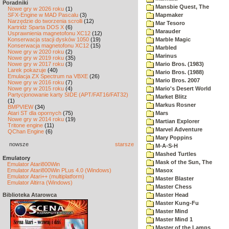
Poradniki
Mansbie Quest, The
Nowe gry w 2026 roku
(1)
SFX-Engine w MAD Pascalu
(3)
Mapmaker
Narzędzie do tworzenia scrolli
(12)
Mar Tesoro
Kartridż Sparta DOS X
(6)
Marauder
Usprawnienia magnetofonu XC12
(12)
Konserwacja stacji dysków 1050
(19)
Marble Magic
Konserwacja magnetofonu XC12
(15)
Marbled
Nowe gry w 2020 roku
(2)
Marinus
Nowe gry w 2019 roku
(35)
Nowe gry w 2017 roku
(3)
Mario Bros. (1983)
Larek pokazuje
(40)
Mario Bros. (1988)
Emulacja ZX Spectrum na VBXE
(26)
Mario Bros. 2007
Nowe gry w 2016 roku
(7)
Nowe gry w 2015 roku
(4)
Mario's Desert World
Partycjonowanie karty SIDE (APT/FAT16/FAT32)
Market Blitz
(1)
Markus Rosner
BMPVIEW
(34)
Atari ST dla opornych
(75)
Mars
Nowe gry w 2014 roku
(19)
Martian Explorer
Tritone engine
(11)
Marvel Adventure
QChan Engine
(6)
Mary Poppins
nowsze
starsze
M-A-S-H
Mashed Turtles
Emulatory
Mask of the Sun, The
Emulator Atari800Win
Emulator Atari800Win PLus 4.0 (Windows)
Masox
Emulator Atari++ (multiplatform)
Master Blaster
Emulator Altirra (Windows)
Master Chess
Biblioteka Atarowca
Master Head
Master Kung-Fu
Master Mind
Master Mind 1
Master of the Lamps