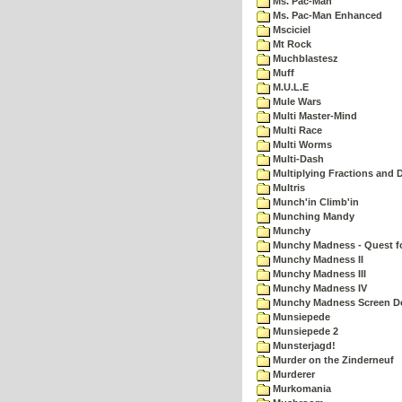
Ms. Pac-Man
Ms. Pac-Man Enhanced
Msciciel
Mt Rock
Muchblastesz
Muff
M.U.L.E
Mule Wars
Multi Master-Mind
Multi Race
Multi Worms
Multi-Dash
Multiplying Fractions and D
Multris
Munch'in Climb'in
Munching Mandy
Munchy
Munchy Madness - Quest fo
Munchy Madness II
Munchy Madness III
Munchy Madness IV
Munchy Madness Screen D
Munsiepede
Munsiepede 2
Munsterjagd!
Murder on the Zinderneuf
Murderer
Murkomania