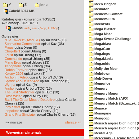
Mech Brigade
Y
Z
inne
Mediator
Całość 3074 MB
Medieval Combat
Medieval Era
Katalog gier (konwencja TOSEC)
Aktualizacja: 2021-07-11
Meebzork
Całość
,
md5
sha
(
7-Zip
,
TUGZip
)
Mega Blaster
Mega Maze
Opisy gier
Mega Swear Challenge
"Old Towers" (Atari ST)
opisał Misza (19)
Submarine Commander
opisał Kaz (36)
Megablast
Frogs
opisał Xeen (0)
MegaGun
Choplifter!
opisał Urborg (0)
Megalegs
Joust
opisał Urborg (17)
Commando
opisał Urborg (35)
MegaMania
Mario Bros
opisał Urborg (13)
Megaoids
Xenophobe
opisał Urborg (36)
Melly the Meer
Robbo Forever
opisał tbxx (16)
Kolony 2106
opisał tbxx (3)
Meltdown
Archon II: Adept
opisał Urborg/TDC (9)
Melt-Down
Spitfire Ace/Hellcat Ace
opisał Farscape (9)
Memorice
Wyspa
opisał Kaz (9)
Archon
opisał Urborg/TDC (16)
Memory
The Last Starfighter
opisał TDC (30)
Memory Manor
Dwie Wieże
opisał Muffy (19)
Memory Match (APX)
Basil The Great Mouse Detective
opisał Charlie
Cherry (125)
Memory Match (Brzuszek, 
Inny Świat
opisał Charlie Cherry (17)
Menace
Inspektor
opisał Charlie Cherry (19)
Menagarie
Grand Prix Simulator
opisał Charlie Cherry (16)
Mengcop
«« nowsze
starsze »»
Mensch ärgere Dich nicht 
Mensch ärgere Dich nicht 
Wewnętrzne/Internals
Mental Age
Mercenary - Escape from T