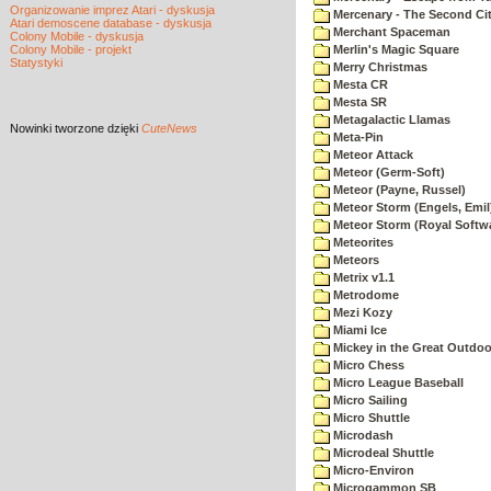
Organizowanie imprez Atari - dyskusja
Mercenary - The Second Ci
Atari demoscene database - dyskusja
Merchant Spaceman
Colony Mobile - dyskusja
Colony Mobile - projekt
Merlin's Magic Square
Statystyki
Merry Christmas
Mesta CR
Mesta SR
Metagalactic Llamas
Nowinki
tworzone dzięki
CuteNews
Meta-Pin
Meteor Attack
Meteor (Germ-Soft)
Meteor (Payne, Russel)
Meteor Storm (Engels, Emil
Meteor Storm (Royal Softw
Meteorites
Meteors
Metrix v1.1
Metrodome
Mezi Kozy
Miami Ice
Mickey in the Great Outdoo
Micro Chess
Micro League Baseball
Micro Sailing
Micro Shuttle
Microdash
Microdeal Shuttle
Micro-Environ
Microgammon SB