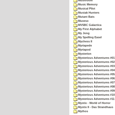
Mushroom
Music Memory
Musical Pilot
Mustak Hunters
Mutant Bats
Muxeso
MVSBC Galactica
My First Alphabet
My Jong
My Spelling Easel
Mychess II
Myriapede
Myriapod
Mysterion
Mysterious Adventures #01
Mysterious Adventures #02
Mysterious Adventures #03 
Mysterious Adventures #04 
Mysterious Adventures #05 
Mysterious Adventures #06 
Mysterious Adventures #07 
Mysterious Adventures #08 
Mysterious Adventures #09
Mysterious Adventures #10 -
Mysterious Adventures #11
Mystix - World of Horror
Mystix II - Das Strandhaus
Mythos