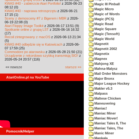
KWAS #40 - zabierzcie Atari Portfolio!
z 2026-06-23
Magic III Pinball
08:12 (0)
Magic Micro
KWAS #40 - naprawa retrosprzętu
z 2026-06-21
Magic of Words
17:15 (1)
Sceny z demosceny #7 z Bigerem i MBR
z 2026-
Magic (PCS)
06-19 22:08 (0)
Magic Read
Atari Floppy Image Toolkit
z 2026-06-17 13:51 (9)
Magic Square
Spotkanie online z grupą LST
z 2026-06-16 16:32
(17)
Magic (Tensoft)
Recoil zintegrowany z macOS
z 2026-06-13 21:34
Magic World
(5)
Magnetit
KWAS #40 odbędzie się w Katowicach
z 2026-06-
07 17:59 (25)
Magnetit 2002
Commodore po atarowsku
z 2026-05-28 21:50 (21)
Magnetix
Urządzenie z rekordowo szybką transmisją SIO!
z
Magnex
2026-05-24 20:57 (116)
Mahjong XE
«« nowsze
starsze »»
Mahna-Malysz
Mail Order Monsters
AtariOnline.pl na YouTube
Major Bronx
Major League Hockey
Makler v5.3
Malpass
Maltese Chicken
Maneuvering
Maniac!
Maniac Miner
Maniac Mover!
Maniac Tales II, The
Maniac Tales, The
Pomocnik/Helper
Manic Miner
Mankala