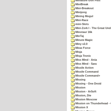
Miniature Golf Plus
MiniBreak
Mini-Breakout
Minijong
Mining Mogul
Mini-Race
mini-Slots
Mini-Zork I - The Great Un
Minotaur 16k
MinTaj
Minute Magic
Miny v2.0
Mirax Force
Misja
Misja Tronic
Miss Mind - Ania
Miss Mind - Sara
Missile Action
Missile Command
Missile Command+
Missing
Missing - One Droid
Mission
Mission - ArSoft
Mission, Die
Mission Moscow
Mission on Thunderhead - 
Mission X