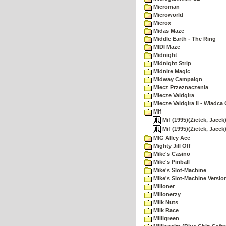
Microman
Microworld
Microx
Midas Maze
Middle Earth - The Ring
MIDI Maze
Midnight
Midnight Strip
Midnite Magic
Midway Campaign
Miecz Przeznaczenia
Miecze Valdgira
Miecze Valdgira II - Wladca
Mif
Mif (1995)(Zietek, Jacek
Mif (1995)(Zietek, Jace
MIG Alley Ace
Mighty Jill Off
Mike's Casino
Mike's Pinball
Mike's Slot-Machine
Mike's Slot-Machine Version
Milioner
Milionerzy
Milk Nuts
Milk Race
Milligreen