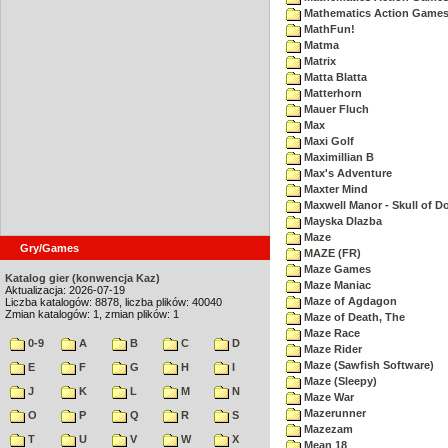
Mathematics Action Games 
MathFun!
Matma
Matrix
Matta Blatta
Matterhorn
Mauer Fluch
Max
Maxi Golf
Maximillian B
Max's Adventure
Maxter Mind
Maxwell Manor - Skull of 
Mayska Dlazba
Maze
Gry/Games
MAZE (FR)
Maze Games
Katalog gier (konwencja Kaz)
Maze Maniac
Aktualizacja: 2026-07-19
Maze of Agdagon
Liczba katalogów: 8878, liczba plików: 40040
Zmian katalogów: 1, zmian plików: 1
Maze of Death, The
Maze Race
0-9
A
B
C
D
Maze Rider
Maze (Sawfish Software)
E
F
G
H
I
Maze (Sleepy)
J
K
L
M
N
Maze War
Mazerunner
O
P
Q
R
S
Mazezam
T
U
V
W
X
Mean 18