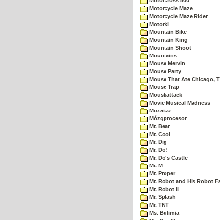
Motorcross 800
Motorcycle Maze
Motorcycle Maze Rider
Motorki
Mountain Bike
Mountain King
Mountain Shoot
Mountains
Mouse Mervin
Mouse Party
Mouse That Ate Chicago, 
Mouse Trap
Mouskattack
Movie Musical Madness
Mozaico
Mózgprocesor
Mr. Bear
Mr. Cool
Mr. Dig
Mr. Do!
Mr. Do's Castle
Mr. M
Mr. Proper
Mr. Robot and His Robot F
Mr. Robot II
Mr. Splash
Mr. TNT
Ms. Bulimia