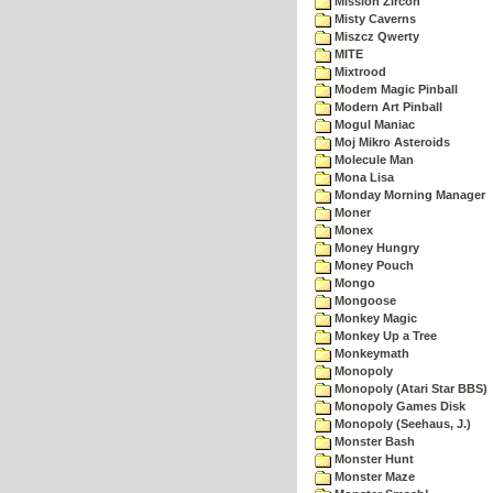
Mission Zircon
Misty Caverns
Miszcz Qwerty
MITE
Mixtrood
Modem Magic Pinball
Modern Art Pinball
Mogul Maniac
Moj Mikro Asteroids
Molecule Man
Mona Lisa
Monday Morning Manager
Moner
Monex
Money Hungry
Money Pouch
Mongo
Mongoose
Monkey Magic
Monkey Up a Tree
Monkeymath
Monopoly
Monopoly (Atari Star BBS)
Monopoly Games Disk
Monopoly (Seehaus, J.)
Monster Bash
Monster Hunt
Monster Maze