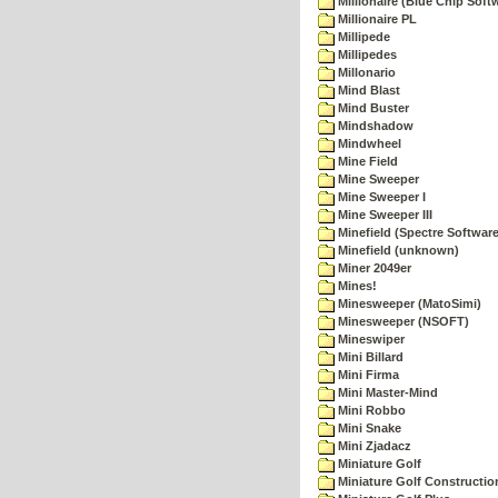
Millionaire (Blue Chip Soft
Millionaire PL
Millipede
Millipedes
Millonario
Mind Blast
Mind Buster
Mindshadow
Mindwheel
Mine Field
Mine Sweeper
Mine Sweeper I
Mine Sweeper III
Minefield (Spectre Software
Minefield (unknown)
Miner 2049er
Mines!
Minesweeper (MatoSimi)
Minesweeper (NSOFT)
Mineswiper
Mini Billard
Mini Firma
Mini Master-Mind
Mini Robbo
Mini Snake
Mini Zjadacz
Miniature Golf
Miniature Golf Constructio