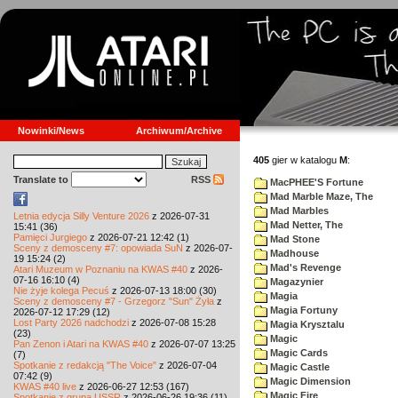
Nowinki/News
Archiwum/Archive
405
gier w katalogu
M
:
Translate to
RSS
MacPHEE'S Fortune
Mad Marble Maze, The
Mad Marbles
Letnia edycja Silly Venture 2026
z 2026-07-31
Mad Netter, The
15:41 (36)
Pamięci Jurgiego
z 2026-07-21 12:42 (1)
Mad Stone
Sceny z demosceny #7: opowiada SuN
z 2026-07-
Madhouse
19 15:24 (2)
Mad's Revenge
Atari Muzeum w Poznaniu na KWAS #40
z 2026-
07-16 16:10 (4)
Magazynier
Nie żyje kolega Pecuś
z 2026-07-13 18:00 (30)
Magia
Sceny z demosceny #7 - Grzegorz "Sun" Żyła
z
Magia Fortuny
2026-07-12 17:29 (12)
Lost Party 2026 nadchodzi
z 2026-07-08 15:28
Magia Krysztalu
(23)
Magic
Pan Zenon i Atari na KWAS #40
z 2026-07-07 13:25
Magic Cards
(7)
Spotkanie z redakcją "The Voice"
z 2026-07-04
Magic Castle
07:42 (9)
Magic Dimension
KWAS #40 live
z 2026-06-27 12:53 (167)
Magic Fire
Spotkanie z grupą USSR
z 2026-06-26 19:36 (11)