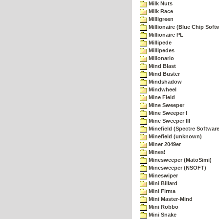
Milk Nuts
Milk Race
Milligreen
Millionaire (Blue Chip Soft
Millionaire PL
Millipede
Millipedes
Millonario
Mind Blast
Mind Buster
Mindshadow
Mindwheel
Mine Field
Mine Sweeper
Mine Sweeper I
Mine Sweeper III
Minefield (Spectre Software
Minefield (unknown)
Miner 2049er
Mines!
Minesweeper (MatoSimi)
Minesweeper (NSOFT)
Mineswiper
Mini Billard
Mini Firma
Mini Master-Mind
Mini Robbo
Mini Snake