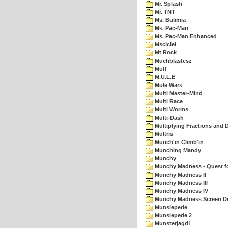
Mr. Splash
Mr. TNT
Ms. Bulimia
Ms. Pac-Man
Ms. Pac-Man Enhanced
Msciciel
Mt Rock
Muchblastesz
Muff
M.U.L.E
Mule Wars
Multi Master-Mind
Multi Race
Multi Worms
Multi-Dash
Multiplying Fractions and D
Multris
Munch'in Climb'in
Munching Mandy
Munchy
Munchy Madness - Quest fo
Munchy Madness II
Munchy Madness III
Munchy Madness IV
Munchy Madness Screen D
Munsiepede
Munsiepede 2
Munsterjagd!