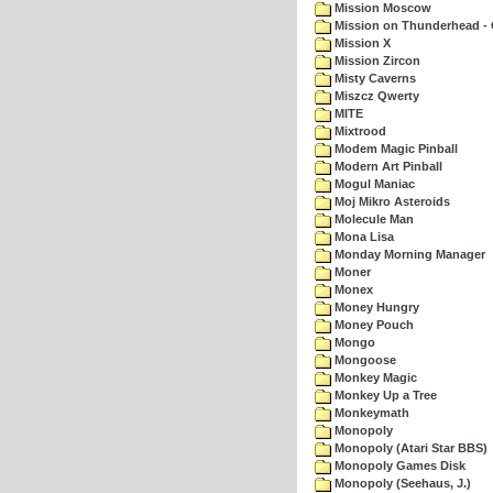
Mission Moscow
Mission on Thunderhead - 
Mission X
Mission Zircon
Misty Caverns
Miszcz Qwerty
MITE
Mixtrood
Modem Magic Pinball
Modern Art Pinball
Mogul Maniac
Moj Mikro Asteroids
Molecule Man
Mona Lisa
Monday Morning Manager
Moner
Monex
Money Hungry
Money Pouch
Mongo
Mongoose
Monkey Magic
Monkey Up a Tree
Monkeymath
Monopoly
Monopoly (Atari Star BBS)
Monopoly Games Disk
Monopoly (Seehaus, J.)