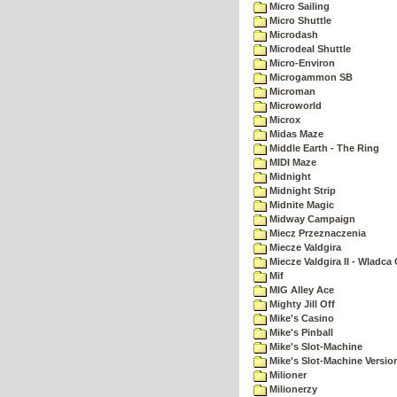
Micro Sailing
Micro Shuttle
Microdash
Microdeal Shuttle
Micro-Environ
Microgammon SB
Microman
Microworld
Microx
Midas Maze
Middle Earth - The Ring
MIDI Maze
Midnight
Midnight Strip
Midnite Magic
Midway Campaign
Miecz Przeznaczenia
Miecze Valdgira
Miecze Valdgira II - Wladca
Mif
MIG Alley Ace
Mighty Jill Off
Mike's Casino
Mike's Pinball
Mike's Slot-Machine
Mike's Slot-Machine Version
Milioner
Milionerzy