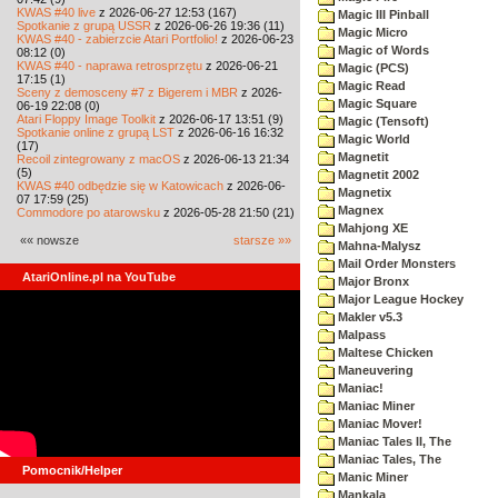
KWAS #40 live
z 2026-06-27 12:53 (167)
Magic III Pinball
Spotkanie z grupą USSR
z 2026-06-26 19:36 (11)
Magic Micro
KWAS #40 - zabierzcie Atari Portfolio!
z 2026-06-23
Magic of Words
08:12 (0)
KWAS #40 - naprawa retrosprzętu
z 2026-06-21
Magic (PCS)
17:15 (1)
Magic Read
Sceny z demosceny #7 z Bigerem i MBR
z 2026-
Magic Square
06-19 22:08 (0)
Atari Floppy Image Toolkit
z 2026-06-17 13:51 (9)
Magic (Tensoft)
Spotkanie online z grupą LST
z 2026-06-16 16:32
Magic World
(17)
Magnetit
Recoil zintegrowany z macOS
z 2026-06-13 21:34
(5)
Magnetit 2002
KWAS #40 odbędzie się w Katowicach
z 2026-06-
Magnetix
07 17:59 (25)
Magnex
Commodore po atarowsku
z 2026-05-28 21:50 (21)
Mahjong XE
«« nowsze
starsze »»
Mahna-Malysz
Mail Order Monsters
AtariOnline.pl na YouTube
Major Bronx
Major League Hockey
Makler v5.3
Malpass
Maltese Chicken
Maneuvering
Maniac!
Maniac Miner
Maniac Mover!
Maniac Tales II, The
Maniac Tales, The
Pomocnik/Helper
Manic Miner
Mankala