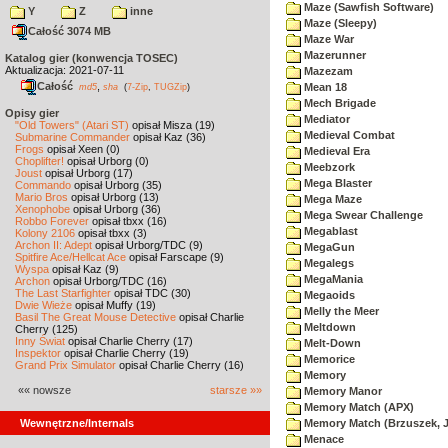
Maze (Sawfish Software)
Y
Z
inne
Maze (Sleepy)
Całość 3074 MB
Maze War
Mazerunner
Katalog gier (konwencja TOSEC)
Aktualizacja: 2021-07-11
Mazezam
Całość
,
Mean 18
md5
sha
(
7-Zip
,
TUGZip
)
Mech Brigade
Opisy gier
Mediator
"Old Towers" (Atari ST)
opisał Misza (19)
Medieval Combat
Submarine Commander
opisał Kaz (36)
Frogs
opisał Xeen (0)
Medieval Era
Choplifter!
opisał Urborg (0)
Meebzork
Joust
opisał Urborg (17)
Mega Blaster
Commando
opisał Urborg (35)
Mario Bros
opisał Urborg (13)
Mega Maze
Xenophobe
opisał Urborg (36)
Mega Swear Challenge
Robbo Forever
opisał tbxx (16)
Megablast
Kolony 2106
opisał tbxx (3)
Archon II: Adept
opisał Urborg/TDC (9)
MegaGun
Spitfire Ace/Hellcat Ace
opisał Farscape (9)
Megalegs
Wyspa
opisał Kaz (9)
MegaMania
Archon
opisał Urborg/TDC (16)
The Last Starfighter
opisał TDC (30)
Megaoids
Dwie Wieże
opisał Muffy (19)
Melly the Meer
Basil The Great Mouse Detective
opisał Charlie
Meltdown
Cherry (125)
Inny Świat
opisał Charlie Cherry (17)
Melt-Down
Inspektor
opisał Charlie Cherry (19)
Memorice
Grand Prix Simulator
opisał Charlie Cherry (16)
Memory
«« nowsze
starsze »»
Memory Manor
Memory Match (APX)
Wewnętrzne/Internals
Memory Match (Brzuszek, 
Menace