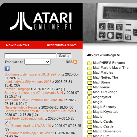
Nowinki/News
Archiwum/Archive
405
gier w katalogu
M
:
Translate to
RSS
MacPHEE'S Fortune
Mad Marble Maze, The
Mad Marbles
Spotkanie z demosceną #9: STeel/Tori
z 2026-08-
Mad Netter, The
07 20:49 (0)
Letnia edycja Silly Venture 2026
z 2026-07-31
Mad Stone
15:41 (38)
Madhouse
Pamięci Jurgiego
z 2026-07-21 12:42 (1)
Mad's Revenge
Sceny z demosceny #7: opowiada SuN
z 2026-07-
19 15:24 (2)
Magazynier
Atari Muzeum w Poznaniu na KWAS #40
z 2026-
Magia
07-16 16:10 (4)
Magia Fortuny
Nie żyje kolega Pecuś
z 2026-07-13 18:00 (30)
Sceny z demosceny #7 - Grzegorz "Sun" Żyła
z
Magia Krysztalu
2026-07-12 17:29 (12)
Magic
Lost Party 2026 nadchodzi
z 2026-07-08 15:28
Magic Cards
(23)
Pan Zenon i Atari na KWAS #40
z 2026-07-07 13:25
Magic Castle
(7)
Magic Dimension
Spotkanie z redakcją "The Voice"
z 2026-07-04
Magic Fire
07:42 (9)