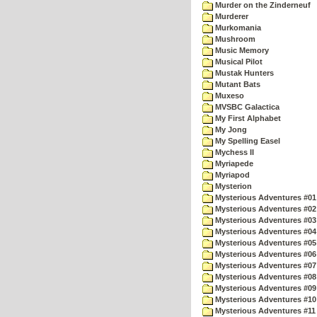
Murder on the Zinderneuf
Murderer
Murkomania
Mushroom
Music Memory
Musical Pilot
Mustak Hunters
Mutant Bats
Muxeso
MVSBC Galactica
My First Alphabet
My Jong
My Spelling Easel
Mychess II
Myriapede
Myriapod
Mysterion
Mysterious Adventures #01
Mysterious Adventures #02
Mysterious Adventures #03 
Mysterious Adventures #04 
Mysterious Adventures #05 
Mysterious Adventures #06 
Mysterious Adventures #07 
Mysterious Adventures #08 
Mysterious Adventures #09
Mysterious Adventures #10 -
Mysterious Adventures #11