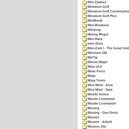
Mini Zjadacz
Miniature Golf
Miniature Golf Constructio
Miniature Golf Plus
MiniBreak
Mini-Breakout
Minijong
Mining Mogul
Mini-Race
mini-Slots
Mini-Zork I - The Great Un
Minotaur 16k
MinTaj
Minute Magic
Miny v2.0
Mirax Force
Misja
Misja Tronic
Miss Mind - Ania
Miss Mind - Sara
Missile Action
Missile Command
Missile Command+
Missing
Missing - One Droid
Mission
Mission - ArSoft
Mission, Die