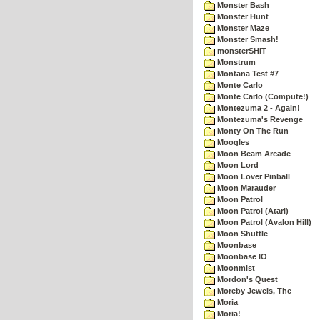
Monster Bash
Monster Hunt
Monster Maze
Monster Smash!
monsterSHIT
Monstrum
Montana Test #7
Monte Carlo
Monte Carlo (Compute!)
Montezuma 2 - Again!
Montezuma's Revenge
Monty On The Run
Moogles
Moon Beam Arcade
Moon Lord
Moon Lover Pinball
Moon Marauder
Moon Patrol
Moon Patrol (Atari)
Moon Patrol (Avalon Hill)
Moon Shuttle
Moonbase
Moonbase IO
Moonmist
Mordon's Quest
Moreby Jewels, The
Moria
Moria!