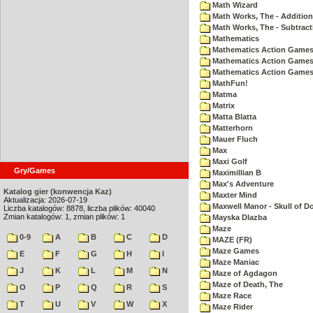
Math Wizard
Math Works, The - Addition
Math Works, The - Subtract
Mathematics
Mathematics Action Games 
Mathematics Action Games
Mathematics Action Games 
MathFun!
Matma
Matrix
Matta Blatta
Matterhorn
Mauer Fluch
Max
Maxi Golf
Gry/Games
Maximillian B
Max's Adventure
Katalog gier (konwencja Kaz)
Maxter Mind
Aktualizacja: 2026-07-19
Maxwell Manor - Skull of 
Liczba katalogów: 8878, liczba plików: 40040
Zmian katalogów: 1, zmian plików: 1
Mayska Dlazba
Maze
0-9
A
B
C
D
MAZE (FR)
Maze Games
E
F
G
H
I
Maze Maniac
J
K
L
M
N
Maze of Agdagon
Maze of Death, The
O
P
Q
R
S
Maze Race
T
U
V
W
X
Maze Rider