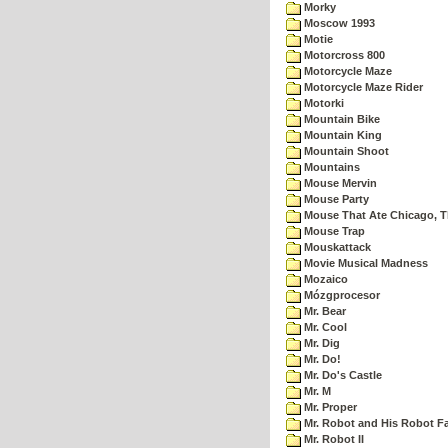
Morky
Moscow 1993
Motie
Motorcross 800
Motorcycle Maze
Motorcycle Maze Rider
Motorki
Mountain Bike
Mountain King
Mountain Shoot
Mountains
Mouse Mervin
Mouse Party
Mouse That Ate Chicago, 
Mouse Trap
Mouskattack
Movie Musical Madness
Mozaico
Mózgprocesor
Mr. Bear
Mr. Cool
Mr. Dig
Mr. Do!
Mr. Do's Castle
Mr. M
Mr. Proper
Mr. Robot and His Robot F
Mr. Robot II