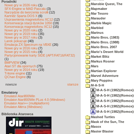
Poradniki
Mansbie Quest, The
Nowe gry w 2026 roku
(1)
SFX-Engine w MAD Pascalu
(3)
Mapmaker
Narzędzie do tworzenia scrolli
(12)
Mar Tesoro
Kartridż Sparta DOS X
(6)
Marauder
Usprawnienia magnetofonu XC12
(12)
Konserwacja stacji dysków 1050
(19)
Marble Magic
Konserwacja magnetofonu XC12
(15)
Marbled
Nowe gry w 2020 roku
(2)
Marinus
Nowe gry w 2019 roku
(35)
Nowe gry w 2017 roku
(3)
Mario Bros. (1983)
Larek pokazuje
(40)
Mario Bros. (1988)
Emulacja ZX Spectrum na VBXE
(26)
Mario Bros. 2007
Nowe gry w 2016 roku
(7)
Nowe gry w 2015 roku
(4)
Mario's Desert World
Partycjonowanie karty SIDE (APT/FAT16/FAT32)
Market Blitz
(1)
Markus Rosner
BMPVIEW
(34)
Atari ST dla opornych
(75)
Mars
Nowe gry w 2014 roku
(19)
Martian Explorer
Tritone engine
(11)
Marvel Adventure
QChan Engine
(6)
Mary Poppins
nowsze
starsze
M-A-S-H
M-A-S-H (1982)(Romox)
Emulatory
M-A-S-H (1982)(Romox)(
Emulator Atari800Win
Emulator Atari800Win PLus 4.0 (Windows)
M-A-S-H (1982)(Romox)(
Emulator Atari++ (multiplatform)
M-A-S-H (1982)(Romox)(U
Emulator Altirra (Windows)
M-A-S-H (1982)(Romox)
Biblioteka Atarowca
Mashed Turtles
Mask of the Sun, The
Masox
Master Blaster