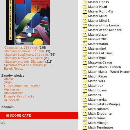
Master Chess
Master Head
Master Kung-Fu
Master Mind
Master Mind 1
Master of the Lamps
Master of the Mindfire
Masterblazer
MasterIt 2015
Mastermatch
Czasopisma: 714 sztuk
(185)
Mastermind
Materiały scenowe: 32 sztuki
(9)
Masters of Time
Materiały książkowe: 141 sztuk
(55)
MasterType
Materiały firmowe: 27 sztuk
(20)
Materiały o grach: 351 sztuk
(211)
Maszyna Czasu
Spiżarnia Voya na Chomikuj.pl
Match Maker - French
Bajtek Redux
Match Maker - World Histor
Zasoby wiedzy
Match Racer
Atariki
Match Wits
XWiki
Matchbox
Gury's Atari 8-bit Forever
Atarimania
Matchboxes
Atari Archives
Matches
Drygol's Retro Hacks
Matematyka
XL Search
Matematyka (Mirage)
Kontakt
Math Busters
Math Encounter
HI SCORE CAFÉ
Math Game
Math Mileage
Math Terminator