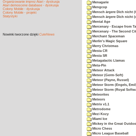
Organizowanie imprez Atari - dyskusja
Menagarie
Atari demoscene database - dyskusja
Mengcop
Colony Mobile - dyskusja
Mensch ärgere Dich nicht 
Colony Mobile - projekt
Statystyki
Mensch ärgere Dich nicht 
Mental Age
Mercenary - Escape from T
Mercenary - The Second Ci
Nowinki
tworzone dzięki
CuteNews
Merchant Spaceman
Merlin's Magic Square
Merry Christmas
Mesta CR
Mesta SR
Metagalactic Llamas
Meta-Pin
Meteor Attack
Meteor (Germ-Soft)
Meteor (Payne, Russel)
Meteor Storm (Engels, Emil
Meteor Storm (Royal Softw
Meteorites
Meteors
Metrix v1.1
Metrodome
Mezi Kozy
Miami Ice
Mickey in the Great Outdoo
Micro Chess
Micro League Baseball