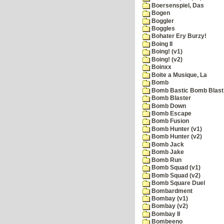
Boersenspiel, Das
Bogen
Boggler
Boggles
Bohater Ery Burzy!
Boing II
Boing! (v1)
Boing! (v2)
Boinxx
Boite a Musique, La
Bomb
Bomb Bastic Bomb Blast 
Bomb Blaster
Bomb Down
Bomb Escape
Bomb Fusion
Bomb Hunter (v1)
Bomb Hunter (v2)
Bomb Jack
Bomb Jake
Bomb Run
Bomb Squad (v1)
Bomb Squad (v2)
Bomb Square Duel
Bombardment
Bombay (v1)
Bombay (v2)
Bombay II
Bombeeno