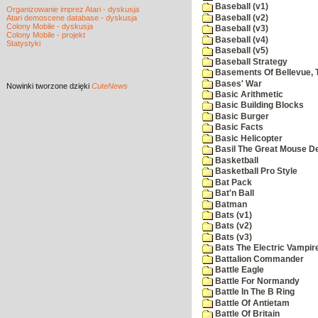
Baseball (v1)
Organizowanie imprez Atari - dyskusja
Baseball (v2)
Atari demoscene database - dyskusja
Colony Mobile - dyskusja
Baseball (v3)
Colony Mobile - projekt
Baseball (v4)
Statystyki
Baseball (v5)
Baseball Strategy
Basements Of Bellevue, 
Bases' War
Nowinki
tworzone dzięki
CuteNews
Basic Arithmetic
Basic Building Blocks
Basic Burger
Basic Facts
Basic Helicopter
Basil The Great Mouse De
Basketball
Basketball Pro Style
Bat Pack
Bat'n Ball
Batman
Bats (v1)
Bats (v2)
Bats (v3)
Bats The Electric Vampi
Battalion Commander
Battle Eagle
Battle For Normandy
Battle In The B Ring
Battle Of Antietam
Battle Of Britain