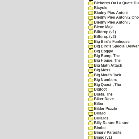
Bicheres Ou La Quete Du
Bicycle
Biedny Pies Antoni
Biedny Pies Antoni 2 Cho
Biedny Pies Antoni 3
Biene Maja
Biffdrop (v1)
Biffdrop (v2)
Big Bird's Funhouse
Big Bird's Special Delive
Big Boggle
Big Bump, The
Big House, The
Big Math Attack
Big Mess
Big Mouth Jack
Big Numbers
Big Quest!, The
Bigfoot
Bijets, The
Biker Dave
Bilbo
Bilder Puzzle
Billard
Billiards
Billy Raster Blaster
Bimbo
Binary Parasite
Bingo (v1)