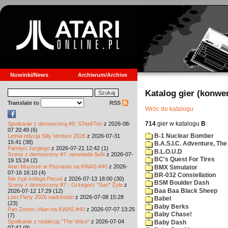
Nowinki/News
Archiwum/Archive
Katalog gier (konwe
Translate to
RSS
Wróc do katalogu
714
gier w katalogu
B
:
Spotkanie z demosceną #9: STeel/Tori
z 2026-08-
07 20:49 (6)
B-1 Nuclear Bomber
Letnia edycja Silly Venture 2026
z 2026-07-31
15:41 (38)
B.A.S.I.C. Adventure, The
Pamięci Jurgiego
z 2026-07-21 12:42 (1)
B.L.O.U.D
Sceny z demosceny #7: opowiada SuN
z 2026-07-
BC's Quest For Tires
19 15:24 (2)
Atari Muzeum w Poznaniu na KWAS #40
z 2026-
BMX Simulator
07-16 16:10 (4)
BR-032 Constellation
Nie żyje kolega Pecuś
z 2026-07-13 18:00 (30)
BSM Boulder Dash
Sceny z demosceny #7 - Grzegorz "Sun" Żyła
z
Baa Baa Black Sheep
2026-07-12 17:29 (12)
Lost Party 2026 nadchodzi
z 2026-07-08 15:28
Babel
(23)
Baby Berks
Pan Zenon i Atari na KWAS #40
z 2026-07-07 13:25
Baby Chase!
(7)
Spotkanie z redakcją "The Voice"
z 2026-07-04
Baby Dash
07:42 (9)