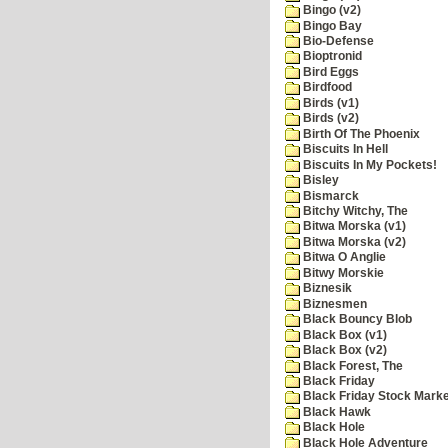
Bingo (v2)
Bingo Bay
Bio-Defense
Bioptronid
Bird Eggs
Birdfood
Birds (v1)
Birds (v2)
Birth Of The Phoenix
Biscuits In Hell
Biscuits In My Pockets!
Bisley
Bismarck
Bitchy Witchy, The
Bitwa Morska (v1)
Bitwa Morska (v2)
Bitwa O Anglie
Bitwy Morskie
Biznesik
Biznesmen
Black Bouncy Blob
Black Box (v1)
Black Box (v2)
Black Forest, The
Black Friday
Black Friday Stock Mark
Black Hawk
Black Hole
Black Hole Adventure