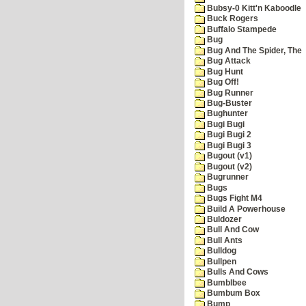
Bubsy-0 Kitt'n Kaboodle
Buck Rogers
Buffalo Stampede
Bug
Bug And The Spider, The
Bug Attack
Bug Hunt
Bug Off!
Bug Runner
Bug-Buster
Bughunter
Bugi Bugi
Bugi Bugi 2
Bugi Bugi 3
Bugout (v1)
Bugout (v2)
Bugrunner
Bugs
Bugs Fight M4
Build A Powerhouse
Buldozer
Bull And Cow
Bull Ants
Bulldog
Bullpen
Bulls And Cows
Bumblbee
Bumbum Box
Bump