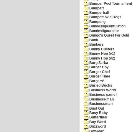
Bumper Pool Tournament
Bumper!
Bumperball
Bumpomov's Dogs
Bumpong
Bundesligasimulation
Bundesligatabelle
Bungo's Quest For Gold
Bunk
Bunkers
Bunny Busters
Bunny Hop (v1)
Bunny Hop (v2)
Burg Zarka
Burger Boy
Burger Chef
Burger Time
Burgers!
Buried Bucks
Business World
Business game I
Business-man
Businessman
Bust Out
Busy Baby
Butterflies
Buy Word
Buzzword
Byx-Man