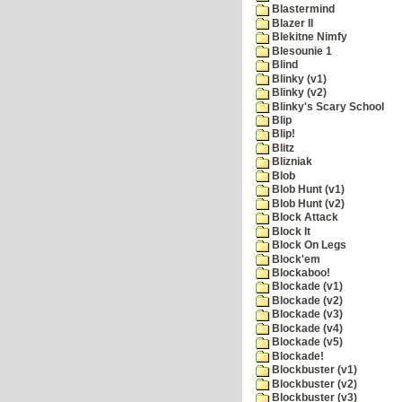
Blastermind
Blazer II
Blekitne Nimfy
Blesounie 1
Blind
Blinky (v1)
Blinky (v2)
Blinky's Scary School
Blip
Blip!
Blitz
Blizniak
Blob
Blob Hunt (v1)
Blob Hunt (v2)
Block Attack
Block It
Block On Legs
Block'em
Blockaboo!
Blockade (v1)
Blockade (v2)
Blockade (v3)
Blockade (v4)
Blockade (v5)
Blockade!
Blockbuster (v1)
Blockbuster (v2)
Blockbuster (v3)