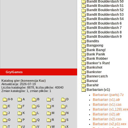
Bandit Boulderdash 50
Bandit Boulderdash 51
Bandit Boulderdash 52
Bandit Boulderdash 53
Bandit Boulderdash 54
Bandit Boulderdash 6
Bandit Boulderdash 7
Bandit Boulderdash 8
Bandit Boulderdash 9
Bandits
Bangpong
Bank Bang!
Bank Panik
Bank Robber
Banker's Run!
Bankshot
Bankster
Gry/Games
Bannercatch
Katalog gier (konwencja Kaz)
Banzai
Aktualizacja: 2026-07-19
Barahir
Liczba katalogów: 8878, liczba plików: 40040
Barbarian (v1)
Zmian katalogów: 1, zmian plików: 1
Barbarian (parts).7z
0-9
A
B
C
D
Barbarian (v1).atr
Barbarian (v1).cas
E
F
G
H
I
Barbarian (v1,128).xe
J
K
L
M
N
Barbarian (v2).atr
Barbarian (v2).cas
O
P
Q
R
S
Barbarian (v2,p1).xex
T
U
V
W
X