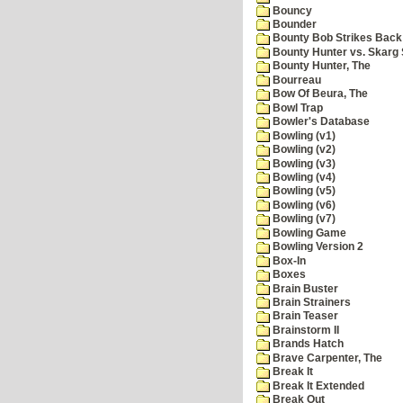
Bouncy
Bounder
Bounty Bob Strikes Back
Bounty Hunter vs. Skarg S
Bounty Hunter, The
Bourreau
Bow Of Beura, The
Bowl Trap
Bowler's Database
Bowling (v1)
Bowling (v2)
Bowling (v3)
Bowling (v4)
Bowling (v5)
Bowling (v6)
Bowling (v7)
Bowling Game
Bowling Version 2
Box-In
Boxes
Brain Buster
Brain Strainers
Brain Teaser
Brainstorm II
Brands Hatch
Brave Carpenter, The
Break It
Break It Extended
Break Out