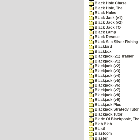
Black Hole Chase
Black Hole, The
Black Holes
Black Jack (v1)
Black Jack (v2)
Black Jack TQ
Black Lamp
Black Rescue
Black Sea Silver Fishing
Blackbird
Blackbox
Blackjack (21) Trainer
Blackjack (v1)
Blackjack (v2)
Blackjack (v3)
Blackjack (v4)
Blackjack (v5)
Blackjack (v6)
Blackjack (v7)
Blackjack (v8)
Blackjack (v9)
Blackjack Plus
Blackjack Strategy Tutor
Blackjack Tutor
Blade Of Blackpoole, The
Blah Blah
Blast!
Blastcom
Blaster