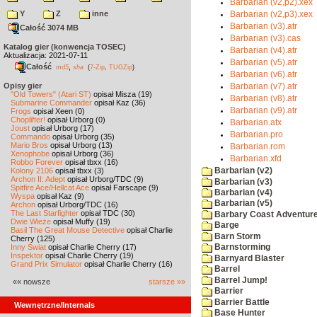
Barbarian (v2,p2).xex
Y
Z
inne
Barbarian (v2,p3).xex
Barbarian (v3).atr
Całość 3074 MB
Barbarian (v3).cas
Katalog gier (konwencja TOSEC)
Barbarian (v4).atr
Aktualizacja: 2021-07-11
Barbarian (v5).atr
Całość
,
md5
sha
(
7-Zip
,
TUGZip
)
Barbarian (v6).atr
Opisy gier
Barbarian (v7).atr
"Old Towers" (Atari ST)
opisał Misza (19)
Barbarian (v8).atr
Submarine Commander
opisał Kaz (36)
Barbarian (v9).atr
Frogs
opisał Xeen (0)
Choplifter!
opisał Urborg (0)
Barbarian.atx
Joust
opisał Urborg (17)
Barbarian.pro
Commando
opisał Urborg (35)
Mario Bros
opisał Urborg (13)
Barbarian.rom
Xenophobe
opisał Urborg (36)
Barbarian.xfd
Robbo Forever
opisał tbxx (16)
Kolony 2106
opisał tbxx (3)
Barbarian (v2)
Archon II: Adept
opisał Urborg/TDC (9)
Barbarian (v3)
Spitfire Ace/Hellcat Ace
opisał Farscape (9)
Barbarian (v4)
Wyspa
opisał Kaz (9)
Barbarian (v5)
Archon
opisał Urborg/TDC (16)
The Last Starfighter
opisał TDC (30)
Barbary Coast Adventur
Dwie Wieże
opisał Muffy (19)
Barge
Basil The Great Mouse Detective
opisał Charlie
Barn Storm
Cherry (125)
Inny Świat
opisał Charlie Cherry (17)
Barnstorming
Inspektor
opisał Charlie Cherry (19)
Barnyard Blaster
Grand Prix Simulator
opisał Charlie Cherry (16)
Barrel
Barrel Jump!
«« nowsze
starsze »»
Barrier
Barrier Battle
Wewnętrzne/Internals
Base Hunter