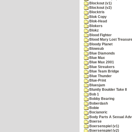
Blockout (v1)
Blockout (v2)
Blocktris
Blok Copy
Blok-Head
Blokers
Blokz
Blood Fighter
Blood Mary Lost Treasur
Bloody Planet
Blowsub
Blue Diamonds
Blue Max
Blue Max 2001
Blue Streakers
Blue Team Bridge
Blue Thunder
Blue-Print
Bluesjam
Bluntly Boulder Take II
Bob 1
Bobby Bearing
Boberdash
Bobie
Bocianoric
Body Parts A Sexual Adv
Boerse
Boersenspiel (v1)
Boersenspiel (v2)