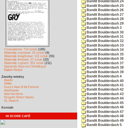
Bandit Boulderdash 24
Bandit Boulderdash 25
Bandit Boulderdash 26
Bandit Boulderdash 27
Bandit Boulderdash 28
Bandit Boulderdash 29
Bandit Boulderdash 3
Bandit Boulderdash 30
Bandit Boulderdash 31
Bandit Boulderdash 32
Bandit Boulderdash 33
Czasopisma: 714 sztuk
(185)
Bandit Boulderdash 34
Materiały scenowe: 32 sztuki
(9)
Bandit Boulderdash 35
Materiały książkowe: 141 sztuk
(55)
Bandit Boulderdash 36
Materiały firmowe: 27 sztuk
(20)
Materiały o grach: 351 sztuk
(211)
Bandit Boulderdash 37
Spiżarnia Voya na Chomikuj.pl
Bandit Boulderdash 38
Bajtek Redux
Bandit Boulderdash 39
Bandit Boulderdash 4
Zasoby wiedzy
Atariki
Bandit Boulderdash 40
XWiki
Bandit Boulderdash 41
Gury's Atari 8-bit Forever
Bandit Boulderdash 42
Atarimania
Atari Archives
Bandit Boulderdash 43
Drygol's Retro Hacks
Bandit Boulderdash 44
XL Search
Bandit Boulderdash 45
Bandit Boulderdash 46
Kontakt
Bandit Boulderdash 47
HI SCORE CAFÉ
Bandit Boulderdash 48
Bandit Boulderdash 49
Bandit Boulderdash 5