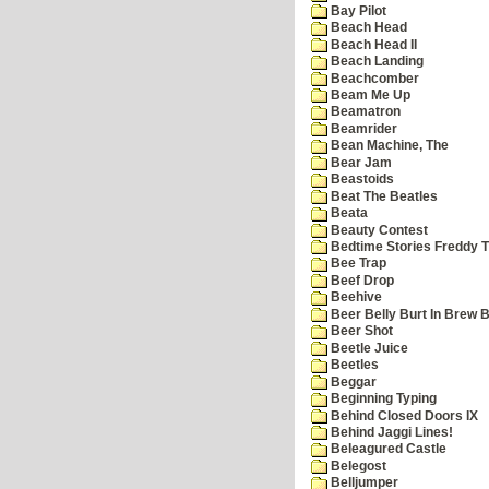
Bay Pilot
Beach Head
Beach Head II
Beach Landing
Beachcomber
Beam Me Up
Beamatron
Beamrider
Bean Machine, The
Bear Jam
Beastoids
Beat The Beatles
Beata
Beauty Contest
Bedtime Stories Freddy Th
Bee Trap
Beef Drop
Beehive
Beer Belly Burt In Brew B
Beer Shot
Beetle Juice
Beetles
Beggar
Beginning Typing
Behind Closed Doors IX
Behind Jaggi Lines!
Beleagured Castle
Belegost
Belljumper