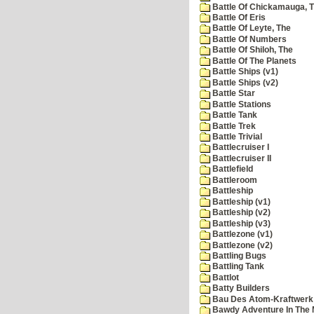
Battle Of Chickamauga, 
Battle Of Eris
Battle Of Leyte, The
Battle Of Numbers
Battle Of Shiloh, The
Battle Of The Planets
Battle Ships (v1)
Battle Ships (v2)
Battle Star
Battle Stations
Battle Tank
Battle Trek
Battle Trivial
Battlecruiser I
Battlecruiser II
Battlefield
Battleroom
Battleship
Battleship (v1)
Battleship (v2)
Battleship (v3)
Battlezone (v1)
Battlezone (v2)
Battling Bugs
Battling Tank
Battlot
Batty Builders
Bau Des Atom-Kraftwerk
Bawdy Adventure In The 