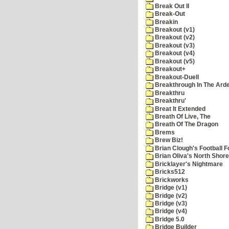
Break Out II
Break-Out
Breakin
Breakout (v1)
Breakout (v2)
Breakout (v3)
Breakout (v4)
Breakout (v5)
Breakout+
Breakout-Duell
Breakthrough In The Ard
Breakthru
Breakthru'
Breat It Extended
Breath Of Live, The
Breath Of The Dragon
Brems
Brew Biz!
Brian Clough's Football F
Brian Oliva's North Shore
Bricklayer's Nightmare
Bricks512
Brickworks
Bridge (v1)
Bridge (v2)
Bridge (v3)
Bridge (v4)
Bridge 5.0
Bridge Builder