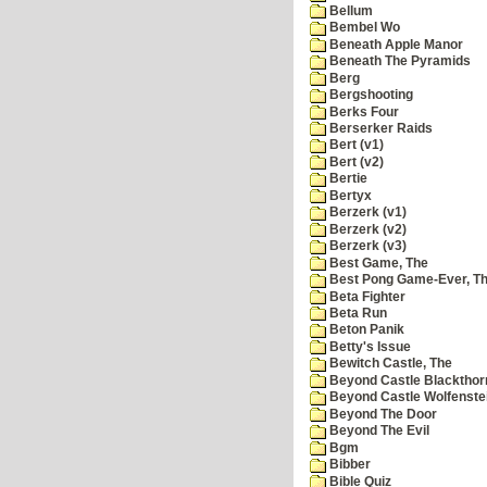
Bellum
Bembel Wo
Beneath Apple Manor
Beneath The Pyramids
Berg
Bergshooting
Berks Four
Berserker Raids
Bert (v1)
Bert (v2)
Bertie
Bertyx
Berzerk (v1)
Berzerk (v2)
Berzerk (v3)
Best Game, The
Best Pong Game-Ever, T
Beta Fighter
Beta Run
Beton Panik
Betty's Issue
Bewitch Castle, The
Beyond Castle Blackthor
Beyond Castle Wolfenste
Beyond The Door
Beyond The Evil
Bgm
Bibber
Bible Quiz