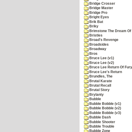
Bridge Crosser
Bridge Master
Bridge Pro
Bright Eyes
Brik Bat
Briky
Brimstone The Dream Of
Bristles
Broad's Revenge
Broadsides
Broadway
Bros
Bruce Lee (v1)
Bruce Lee (v2)
Bruce Lee Return Of Fur
Bruce Lee's Return
Brundles, The
Brutal Karate
Brutal Recall
Brutal Story
Brylanty
Bubble
Bubble Bobble (v1)
Bubble Bobble (v2)
Bubble Bobble (v3)
Bubble Dash
Bubble Shooter
Bubble Trouble
Bubble Zone