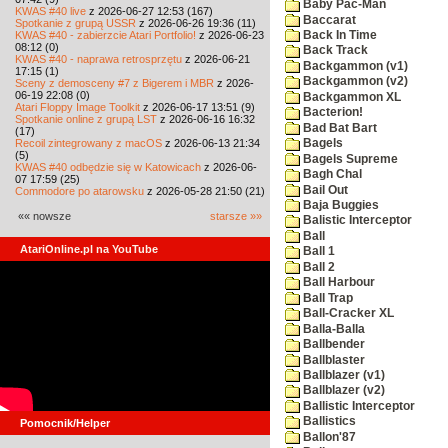
Baby Pac-Man
KWAS #40 live
z 2026-06-27 12:53 (167)
Baccarat
Spotkanie z grupą USSR
z 2026-06-26 19:36 (11)
KWAS #40 - zabierzcie Atari Portfolio!
z 2026-06-23
Back In Time
08:12 (0)
Back Track
KWAS #40 - naprawa retrosprzętu
z 2026-06-21
Backgammon (v1)
17:15 (1)
Backgammon (v2)
Sceny z demosceny #7 z Bigerem i MBR
z 2026-
06-19 22:08 (0)
Backgammon XL
Atari Floppy Image Toolkit
z 2026-06-17 13:51 (9)
Bacterion!
Spotkanie online z grupą LST
z 2026-06-16 16:32
Bad Bat Bart
(17)
Recoil zintegrowany z macOS
z 2026-06-13 21:34
Bagels
(5)
Bagels Supreme
KWAS #40 odbędzie się w Katowicach
z 2026-06-
Bagh Chal
07 17:59 (25)
Bail Out
Commodore po atarowsku
z 2026-05-28 21:50 (21)
Baja Buggies
«« nowsze
starsze »»
Balistic Interceptor
Ball
AtariOnline.pl na YouTube
Ball 1
Ball 2
Ball Harbour
Ball Trap
Ball-Cracker XL
Balla-Balla
Ballbender
Ballblaster
Ballblazer (v1)
Ballblazer (v2)
Ballistic Interceptor
Ballistics
Pomocnik/Helper
Ballon'87