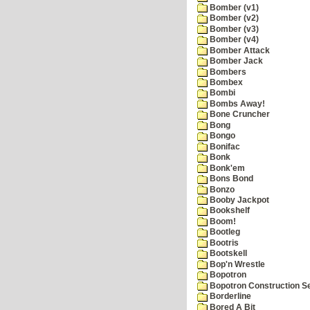
Bomber (v1)
Bomber (v2)
Bomber (v3)
Bomber (v4)
Bomber Attack
Bomber Jack
Bombers
Bombex
Bombi
Bombs Away!
Bone Cruncher
Bong
Bongo
Bonifac
Bonk
Bonk'em
Bons Bond
Bonzo
Booby Jackpot
Bookshelf
Boom!
Bootleg
Bootris
Bootskell
Bop'n Wrestle
Bopotron
Bopotron Construction S
Borderline
Bored A Bit