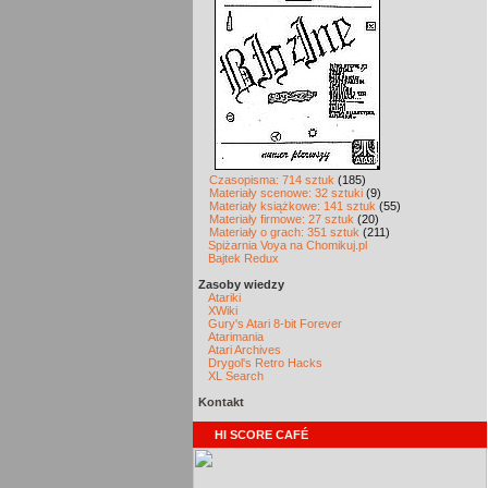
Czasopisma: 714 sztuk
(185)
Materiały scenowe: 32 sztuki
(9)
Materiały książkowe: 141 sztuk
(55)
Materiały firmowe: 27 sztuk
(20)
Materiały o grach: 351 sztuk
(211)
Spiżarnia Voya na Chomikuj.pl
Bajtek Redux
Zasoby wiedzy
Atariki
XWiki
Gury's Atari 8-bit Forever
Atarimania
Atari Archives
Drygol's Retro Hacks
XL Search
Kontakt
HI SCORE CAFÉ