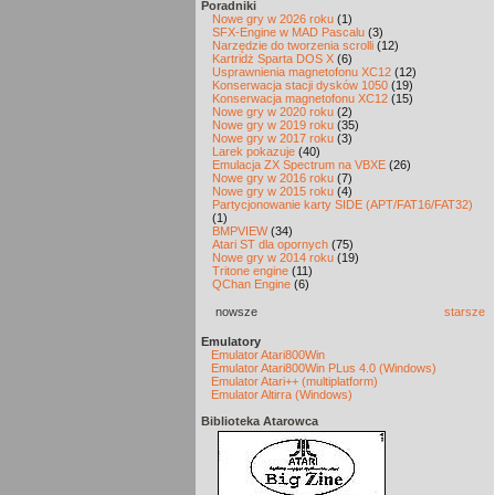
Poradniki
Nowe gry w 2026 roku
(1)
SFX-Engine w MAD Pascalu
(3)
Narzędzie do tworzenia scrolli
(12)
Kartridż Sparta DOS X
(6)
Usprawnienia magnetofonu XC12
(12)
Konserwacja stacji dysków 1050
(19)
Konserwacja magnetofonu XC12
(15)
Nowe gry w 2020 roku
(2)
Nowe gry w 2019 roku
(35)
Nowe gry w 2017 roku
(3)
Larek pokazuje
(40)
Emulacja ZX Spectrum na VBXE
(26)
Nowe gry w 2016 roku
(7)
Nowe gry w 2015 roku
(4)
Partycjonowanie karty SIDE (APT/FAT16/FAT32)
(1)
BMPVIEW
(34)
Atari ST dla opornych
(75)
Nowe gry w 2014 roku
(19)
Tritone engine
(11)
QChan Engine
(6)
nowsze
starsze
Emulatory
Emulator Atari800Win
Emulator Atari800Win PLus 4.0 (Windows)
Emulator Atari++ (multiplatform)
Emulator Altirra (Windows)
Biblioteka Atarowca