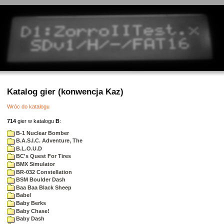
Katalog gier (konwencja Kaz)
Wróc do katalogu
714
gier w katalogu
B
:
B-1 Nuclear Bomber
B.A.S.I.C. Adventure, The
B.L.O.U.D
BC's Quest For Tires
BMX Simulator
BR-032 Constellation
BSM Boulder Dash
Baa Baa Black Sheep
Babel
Baby Berks
Baby Chase!
Baby Dash