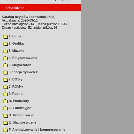
Użytki/Utils
Katalog użytków (konwencja Kaz)
Aktualizacja: 2026-03-12
Liczba katalogów: 2141, liczba plików: 10533
Zmian katalogów: 52, zmian plików: 93
1. Biuro
2. Grafika
3. Muzyka
4. Programowanie
5. Magnetofon
6. Stacja dyskietek
7. DOS-y
8. ROM-y
9. Rozne
B. Emulatory
C. Edukacyjne
D. Komunikacja
E. Diagnostyczne
F. Archiwizowanie i kompresowanie