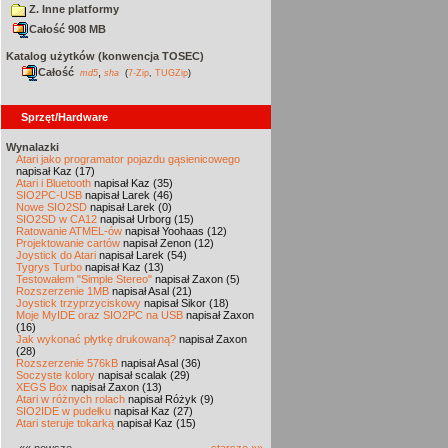
Z. Inne platformy
Całość 908 MB
Katalog użytków (konwencja TOSEC)
Całość
,
md5
sha
(
7-Zip
,
TUGZip
)
Sprzęt/Hardware
Wynalazki
Atari jako programator pojazdu gąsienicowego
napisał Kaz (17)
Atari i Bluetooth
napisał Kaz (35)
SIO2PC-USB
napisał Larek (46)
Nowe SIO2SD
napisał Larek (0)
SIO2SD w CA12
napisał Urborg (15)
Ratowanie ATMEL-ów
napisał Yoohaas (12)
Projektowanie cartów
napisał Zenon (12)
Joystick do Atari
napisał Larek (54)
Tygrys Turbo
napisał Kaz (13)
Testowałem "Simple Stereo"
napisał Zaxon (5)
Rozszerzenie 1MB
napisał Asal (21)
Joystick trzyprzyciskowy
napisał Sikor (18)
Moje MyIDE oraz SIO2PC na USB
napisał Zaxon
(16)
Jak wykonać płytkę drukowaną?
napisał Zaxon
(28)
Rozszerzenie 576kB
napisał Asal (36)
Soczyste kolory
napisał scalak (29)
XEGS Box
napisał Zaxon (13)
Atari w różnych rolach
napisał Różyk (9)
SIO2IDE w pudełku
napisał Kaz (27)
Atari steruje tokarką
napisał Kaz (15)