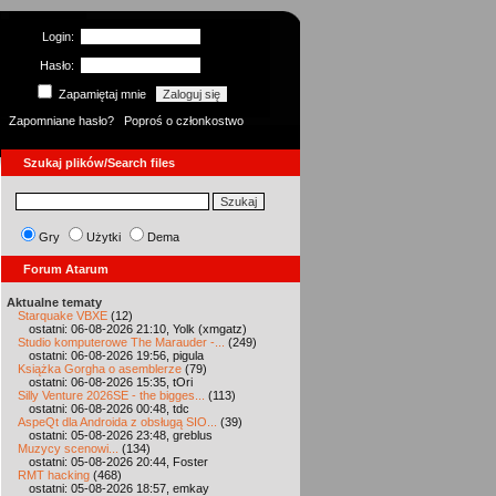
Login:
Hasło:
Zapamiętaj mnie
Zapomniane hasło?
Poproś o członkostwo
Szukaj plików/Search files
Gry
Użytki
Dema
Forum Atarum
Aktualne tematy
Starquake VBXE
(12)
ostatni: 06-08-2026 21:10, Yolk (xmgatz)
Studio komputerowe The Marauder -...
(249)
ostatni: 06-08-2026 19:56, pigula
Książka Gorgha o asemblerze
(79)
ostatni: 06-08-2026 15:35, tOri
Silly Venture 2026SE - the bigges...
(113)
ostatni: 06-08-2026 00:48, tdc
AspeQt dla Androida z obsługą SIO...
(39)
ostatni: 05-08-2026 23:48, greblus
Muzycy scenowi...
(134)
ostatni: 05-08-2026 20:44, Foster
RMT hacking
(468)
ostatni: 05-08-2026 18:57, emkay