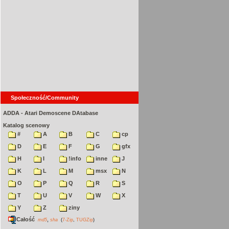
Społeczność/Community
ADDA - Atari Demoscene DAtabase
Katalog scenowy
#
A
B
C
cp
D
E
F
G
gfx
H
I
!info
inne
J
K
L
M
msx
N
O
P
Q
R
S
T
U
V
W
X
Y
Z
ziny
Całość
,
md5
sha
(
7-Zip
,
TUGZip
)