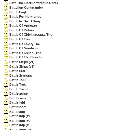
Bats The Electric Vampire Game
Battalion Commander
Battle Eagle
Battle For Normandy
Battle In The B Ring
Battle Of Antietam
Battle Of Britain
Battle Of Chickamauga, The
Battle Of Eris
Battle Of Leyte, The
Battle Of Numbers
Battle Of Shiloh, The
Battle Of The Planets
Battle Ships (v1)
Battle Ships (v2)
Battle Star
Battle Stations
Battle Tank
Battle Trek
Battle Trivial
Battlecruiser I
Battlecruiser II
Battlefield
Battleroom
Battleship
Battleship (v1)
Battleship (v2)
Battleship (v3)
Battlezone (v1)