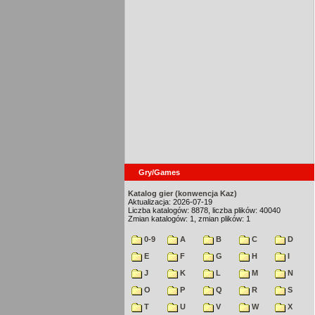
Gry/Games
Katalog gier (konwencja Kaz)
Aktualizacja: 2026-07-19
Liczba katalogów: 8878, liczba plików: 40040
Zmian katalogów: 1, zmian plików: 1
0-9
A
B
C
D
E
F
G
H
I
J
K
L
M
N
O
P
Q
R
S
T
U
V
W
X