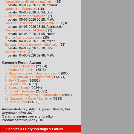
Narzędzie do ditheringu na Atari ...
(26)
ostatni: 05-08-2026 17:10, amarok
Uprościłem Starquake
(16)
ostatni: 05-08-2026 00:34, Bca
O co chodzi w grze Kasiarz?
(7)
ostatni: 05-08-2026 00:25, MaW
Rocznica 1 sierpnia - turówka WRCOH
(3)
ostatni: 04-08-2026 23:36, Ataripuzzle
Dungeon Crawler - AI (Fable)
(9)
ostatni: 04-08-2026 21:05, Nemo
Gry na Atari z pszczołami
(20)
ostatni: 04-08-2026 19:38, miker
Sprawa nowych płyt głównych Atari...
(71)
ostatni: 04-08-2026 19:18, tebe
Konsole z Lidla
(14)
ostatni: 04-08-2026 09:48, MaW
Kategorie Forum Atarum
1. Projekty / Projects
(29854)
2. Grafika / Graphics
(6813)
3. Muzyka i dźwięk / Music and sound
(8055)
4. Programowanie / Programming
(13171)
5. Gry / Games
(36901)
6. Użytki / Utils
(4827)
7. Scena / Scene
(20244)
8. Sprzęt / Hardware
(27891)
9. Sprawy wewnętrzne / Internal affairs
(5842)
10. Sprzedam / Kupię / Zamienię
(8193)
11. Inne / Other
(33759)
Administratorzy:
Adam, Cyprian, Jhusak, Kaz
Użytkowników:
3072
Ostatnio zarejestrowany:
bradko
Postów ostatniej doby:
10
Spotkania i zloty/Meetings & Parties