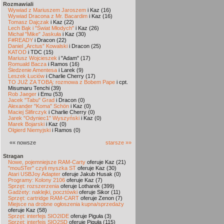
Rozmawiali
Wywiad z Mariuszem Jaroszem
i Kaz (16)
Wywiad Dracona z Mr. Bacardim
i Kaz (16)
Tomasz Dajczak
i Kaz (22)
Lech Bąk i "Świat Młodych"
i Kaz (26)
Michał "Mike" Jaskuła
i Kaz (30)
F#READY
i Dracon (22)
Daniel „Arctus” Kowalski
i Dracon (25)
KATOD
i TDC (15)
Mariusz Wojcieszek
i "Adam" (17)
Romuald Bacza
i Ramos (16)
Śledzenie Amentesa
i Larek (9)
Leszek Łuciów
i Charlie Cherry (17)
TO JUŻ ZA TOBĄ: rozmowa z Bobem Pape
i cpt.
Misumaru Tenchi (39)
Rob Jaeger
i Emu (53)
Jacek "Tabu" Grad
i Dracon (0)
Alexander "Koma" Schön
i Kaz (0)
Maciej Ślifirczyk
i Charlie Cherry (0)
Jarek "Odyniec1" Wyszyński
i Kaz (0)
Marek Bojarski
i Kaz (0)
Olgierd Niemyjski
i Ramos (0)
«« nowsze
starsze »»
Stragan
Nowe, pojemniejsze RAM-Carty
oferuje Kaz (21)
"mouSTer" czyli myszka ST
oferuje Kaz (30)
Atari USBJoy Adapter
oferuje Jakub Husak (0)
Programy: Kolony 2106
oferuje Kaz (7)
Sprzęt: rozszerzenia
oferuje Lotharek (399)
Gadżety: naklejki, pocztówki
oferuje Sikor (11)
Sprzęt: cartridge RAM-CART
oferuje Zenon (7)
Miejsce na drobne ogłoszenia kupna/sprzedaży
oferuje Kaz (58)
Sprzęt: interfejs SIO2IDE
oferuje Piguła (3)
Sprzęt: interfejs SIO2SD
oferuje Piguła (115)