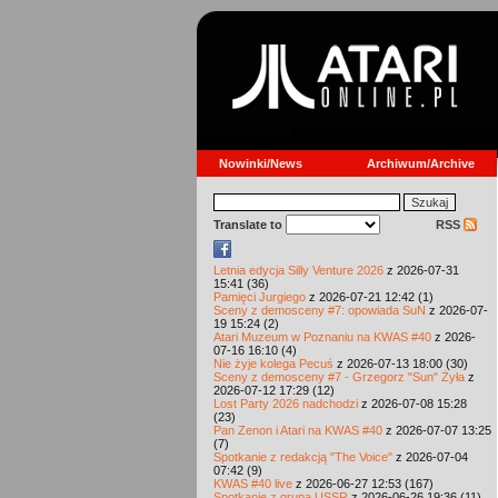
Nowinki/News
Archiwum/Archive
Translate to
RSS
Letnia edycja Silly Venture 2026
z 2026-07-31
15:41 (36)
Pamięci Jurgiego
z 2026-07-21 12:42 (1)
Sceny z demosceny #7: opowiada SuN
z 2026-07-
19 15:24 (2)
Atari Muzeum w Poznaniu na KWAS #40
z 2026-
07-16 16:10 (4)
Nie żyje kolega Pecuś
z 2026-07-13 18:00 (30)
Sceny z demosceny #7 - Grzegorz "Sun" Żyła
z
2026-07-12 17:29 (12)
Lost Party 2026 nadchodzi
z 2026-07-08 15:28
(23)
Pan Zenon i Atari na KWAS #40
z 2026-07-07 13:25
(7)
Spotkanie z redakcją "The Voice"
z 2026-07-04
07:42 (9)
KWAS #40 live
z 2026-06-27 12:53 (167)
Spotkanie z grupą USSR
z 2026-06-26 19:36 (11)