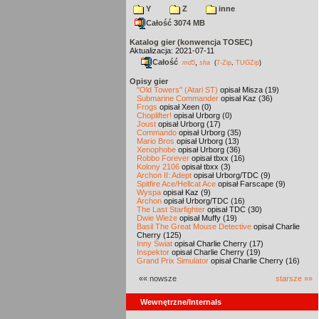
Y
Z
inne
Całość 3074 MB
Katalog gier (konwencja TOSEC)
Aktualizacja: 2021-07-11
Całość
,
md5
sha
(
7-Zip
,
TUGZip
)
Opisy gier
"Old Towers" (Atari ST)
opisał Misza (19)
Submarine Commander
opisał Kaz (36)
Frogs
opisał Xeen (0)
Choplifter!
opisał Urborg (0)
Joust
opisał Urborg (17)
Commando
opisał Urborg (35)
Mario Bros
opisał Urborg (13)
Xenophobe
opisał Urborg (36)
Robbo Forever
opisał tbxx (16)
Kolony 2106
opisał tbxx (3)
Archon II: Adept
opisał Urborg/TDC (9)
Spitfire Ace/Hellcat Ace
opisał Farscape (9)
Wyspa
opisał Kaz (9)
Archon
opisał Urborg/TDC (16)
The Last Starfighter
opisał TDC (30)
Dwie Wieże
opisał Muffy (19)
Basil The Great Mouse Detective
opisał Charlie
Cherry (125)
Inny Świat
opisał Charlie Cherry (17)
Inspektor
opisał Charlie Cherry (19)
Grand Prix Simulator
opisał Charlie Cherry (16)
«« nowsze
starsze »»
Wewnętrzne/Internals