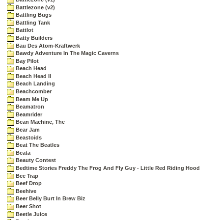
Battlezone (v2)
Battling Bugs
Battling Tank
Battlot
Batty Builders
Bau Des Atom-Kraftwerk
Bawdy Adventure In The Magic Caverns
Bay Pilot
Beach Head
Beach Head II
Beach Landing
Beachcomber
Beam Me Up
Beamatron
Beamrider
Bean Machine, The
Bear Jam
Beastoids
Beat The Beatles
Beata
Beauty Contest
Bedtime Stories Freddy The Frog And Fly Guy - Little Red Riding Hood
Bee Trap
Beef Drop
Beehive
Beer Belly Burt In Brew Biz
Beer Shot
Beetle Juice