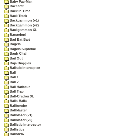
Baby Pac-Man
Baccarat
Back In Time
Back Track
Backgammon (v1)
Backgammon (v2)
Backgammon XL
Bacterion!
Bad Bat Bart
Bagels
Bagels Supreme
Bagh Chal
Bail Out
Baja Buggies
Balistic Interceptor
Ball
Ball 1
Ball 2
Ball Harbour
Ball Trap
Ball-Cracker XL
Balla-Balla
Ballbender
Ballblaster
Ballblazer (v1)
Ballblazer (v2)
Ballistic Interceptor
Ballistics
Ballon'87