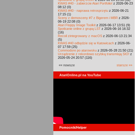
KWAS #40 - zabierzcie Atari Portfolio!
z 2026-06-23
08:12 (0)
KWAS #40 - naprawa retrosprzętu
z 2026-06-21
17:15 (1)
Sceny z demosceny #7 z Bigerem i MBR
z 2026-
06-19 22:08 (0)
Atari Floppy Image Toolkit
z 2026-06-17 13:51 (9)
Spotkanie online z grupą LST
z 2026-06-16 16:32
(16)
Recoil zintegrowany z macOS
z 2026-06-13 21:34
(5)
KWAS #40 odbędzie się w Katowicach
z 2026-06-
07 17:59 (25)
Commodore po atarowsku
z 2026-05-28 21:50 (21)
Urządzenie z rekordowo szybką transmisją SIO!
z
2026-05-24 20:57 (116)
«« nowsze
starsze »»
AtariOnline.pl na YouTube
Pomocnik/Helper