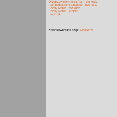
Organizowanie imprez Atari - dyskusja
Atari demoscene database - dyskusja
Colony Mobile - dyskusja
Colony Mobile - projekt
Statystyki
Nowinki
tworzone dzięki
CuteNews