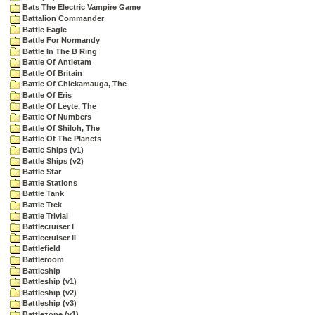
Bats The Electric Vampire Game
Battalion Commander
Battle Eagle
Battle For Normandy
Battle In The B Ring
Battle Of Antietam
Battle Of Britain
Battle Of Chickamauga, The
Battle Of Eris
Battle Of Leyte, The
Battle Of Numbers
Battle Of Shiloh, The
Battle Of The Planets
Battle Ships (v1)
Battle Ships (v2)
Battle Star
Battle Stations
Battle Tank
Battle Trek
Battle Trivial
Battlecruiser I
Battlecruiser II
Battlefield
Battleroom
Battleship
Battleship (v1)
Battleship (v2)
Battleship (v3)
Battlezone (v1)