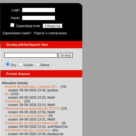
Login:
Hasło:
Zapamiętaj mnie
Zapomniane hasło?
Poproś o członkostwo
Szukaj plików/Search files
Gry
Użytki
Dema
Forum Atarum
Aktualne tematy
AspeQt dla Androida z obsługą SIO...
(43)
ostatni: 09-08-2026 23:39, greblus
IK+
(210)
ostatni: 09-08-2026 23:29, MaW
Poszukuję...
(20)
ostatni: 09-08-2026 23:14, MaW
Mega paczka programów dla ST/STE
(24)
ostatni: 09-08-2026 22:56, MaW
O co chodzi w grze Kasiarz?
(9)
ostatni: 09-08-2026 13:31, MaW
Rozpoczęła się edycja konkursu AB...
(4)
ostatni: 09-08-2026 13:16, andYManOne
GETAWAY! Wersja z trainerem.
(81)
ostatni: 08-08-2026 22:08, Ataripuzzle