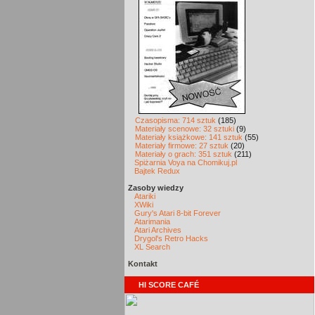
Czasopisma: 714 sztuk
(185)
Materiały scenowe: 32 sztuki
(9)
Materiały książkowe: 141 sztuk
(55)
Materiały firmowe: 27 sztuk
(20)
Materiały o grach: 351 sztuk
(211)
Spiżarnia Voya na Chomikuj.pl
Bajtek Redux
Zasoby wiedzy
Atariki
XWiki
Gury's Atari 8-bit Forever
Atarimania
Atari Archives
Drygol's Retro Hacks
XL Search
Kontakt
HI SCORE CAFÉ