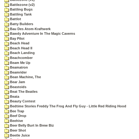
Battlezone (v2)
Battling Bugs
Battling Tank
Battlot
Batty Builders
Bau Des Atom-Kraftwerk
Bawdy Adventure In The Magic Caverns
Bay Pilot
Beach Head
Beach Head II
Beach Landing
Beachcomber
Beam Me Up
Beamatron
Beamrider
Bean Machine, The
Bear Jam
Beastoids
Beat The Beatles
Beata
Beauty Contest
Bedtime Stories Freddy The Frog And Fly Guy - Little Red Riding Hood
Bee Trap
Beef Drop
Beehive
Beer Belly Burt In Brew Biz
Beer Shot
Beetle Juice