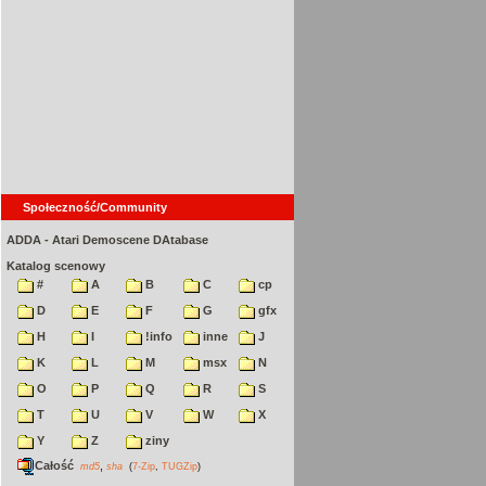
Społeczność/Community
ADDA - Atari Demoscene DAtabase
Katalog scenowy
#
A
B
C
cp
D
E
F
G
gfx
H
I
!info
inne
J
K
L
M
msx
N
O
P
Q
R
S
T
U
V
W
X
Y
Z
ziny
Całość
,
md5
sha
(
7-Zip
,
TUGZip
)