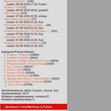
Muzycy scenowi...
(136)
ostatni: 08-08-2026 17:34, Foster
[K] Atari TT030
(2)
ostatni: 08-08-2026 09:52, goolash
RMT hacking
(470)
ostatni: 07-08-2026 22:25, emkay
Uprościłem Starquake
(17)
ostatni: 07-08-2026 21:26, Kaz
Narzędzie do ditheringu na Atari ...
(28)
ostatni: 07-08-2026 21:23, Kaz
Studio komputerowe The Marauder -...
(251)
ostatni: 07-08-2026 21:10, Kaz
Starquake VBXE
(17)
ostatni: 07-08-2026 21:09, Kaz
Książka Gorgha o asemblerze
(79)
ostatni: 06-08-2026 15:35, tOri
Kategorie Forum Atarum
1. Projekty / Projects
(29860)
2. Grafika / Graphics
(6815)
3. Muzyka i dźwięk / Music and sound
(8059)
4. Programowanie / Programming
(13169)
5. Gry / Games
(36912)
6. Użytki / Utils
(4828)
7. Scena / Scene
(20244)
8. Sprzęt / Hardware
(27893)
9. Sprawy wewnętrzne / Internal affairs
(5842)
10. Sprzedam / Kupię / Zamienię
(8194)
11. Inne / Other
(33759)
Administratorzy:
Adam, Cyprian, Jhusak, Kaz
Użytkowników:
3073
Ostatnio zarejestrowany:
romasso22
Postów ostatniej doby:
8
Spotkania i zloty/Meetings & Parties