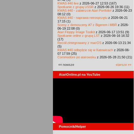
KWAS #40 live
z 2026-06-27 12:53 (167)
Spotkanie z grupą USSR
z 2026-06-26 19:36 (11)
KWAS #40 - zabierzcie Atari Portfolio!
z 2026-06-23
08:12 (0)
KWAS #40 - naprawa retrosprzętu
z 2026-06-21
17:15 (1)
Sceny z demosceny #7 z Bigerem i MBR
z 2026-
06-19 22:08 (0)
Atari Floppy Image Toolkit
z 2026-06-17 13:51 (9)
Spotkanie online z grupą LST
z 2026-06-16 16:32
(17)
Recoil zintegrowany z macOS
z 2026-06-13 21:34
(5)
KWAS #40 odbędzie się w Katowicach
z 2026-06-
07 17:59 (25)
Commodore po atarowsku
z 2026-05-28 21:50 (21)
«« nowsze
starsze »»
AtariOnline.pl na YouTube
Pomocnik/Helper