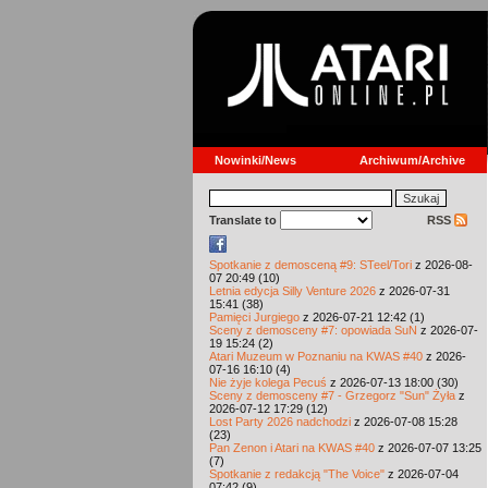
Nowinki/News
Archiwum/Archive
Translate to
RSS
Spotkanie z demosceną #9: STeel/Tori
z 2026-08-
07 20:49 (10)
Letnia edycja Silly Venture 2026
z 2026-07-31
15:41 (38)
Pamięci Jurgiego
z 2026-07-21 12:42 (1)
Sceny z demosceny #7: opowiada SuN
z 2026-07-
19 15:24 (2)
Atari Muzeum w Poznaniu na KWAS #40
z 2026-
07-16 16:10 (4)
Nie żyje kolega Pecuś
z 2026-07-13 18:00 (30)
Sceny z demosceny #7 - Grzegorz "Sun" Żyła
z
2026-07-12 17:29 (12)
Lost Party 2026 nadchodzi
z 2026-07-08 15:28
(23)
Pan Zenon i Atari na KWAS #40
z 2026-07-07 13:25
(7)
Spotkanie z redakcją "The Voice"
z 2026-07-04
07:42 (9)