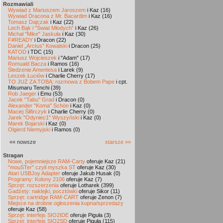
Rozmawiali
Wywiad z Mariuszem Jaroszem
i Kaz (16)
Wywiad Dracona z Mr. Bacardim
i Kaz (16)
Tomasz Dajczak
i Kaz (22)
Lech Bąk i "Świat Młodych"
i Kaz (26)
Michał "Mike" Jaskuła
i Kaz (30)
F#READY
i Dracon (22)
Daniel „Arctus” Kowalski
i Dracon (25)
KATOD
i TDC (15)
Mariusz Wojcieszek
i "Adam" (17)
Romuald Bacza
i Ramos (16)
Śledzenie Amentesa
i Larek (9)
Leszek Łuciów
i Charlie Cherry (17)
TO JUŻ ZA TOBĄ: rozmowa z Bobem Pape
i cpt.
Misumaru Tenchi (39)
Rob Jaeger
i Emu (53)
Jacek "Tabu" Grad
i Dracon (0)
Alexander "Koma" Schön
i Kaz (0)
Maciej Ślifirczyk
i Charlie Cherry (0)
Jarek "Odyniec1" Wyszyński
i Kaz (0)
Marek Bojarski
i Kaz (0)
Olgierd Niemyjski
i Ramos (0)
«« nowsze
starsze »»
Stragan
Nowe, pojemniejsze RAM-Carty
oferuje Kaz (21)
"mouSTer" czyli myszka ST
oferuje Kaz (30)
Atari USBJoy Adapter
oferuje Jakub Husak (0)
Programy: Kolony 2106
oferuje Kaz (7)
Sprzęt: rozszerzenia
oferuje Lotharek (399)
Gadżety: naklejki, pocztówki
oferuje Sikor (11)
Sprzęt: cartridge RAM-CART
oferuje Zenon (7)
Miejsce na drobne ogłoszenia kupna/sprzedaży
oferuje Kaz (58)
Sprzęt: interfejs SIO2IDE
oferuje Piguła (3)
Sprzęt: interfejs SIO2SD
oferuje Piguła (115)