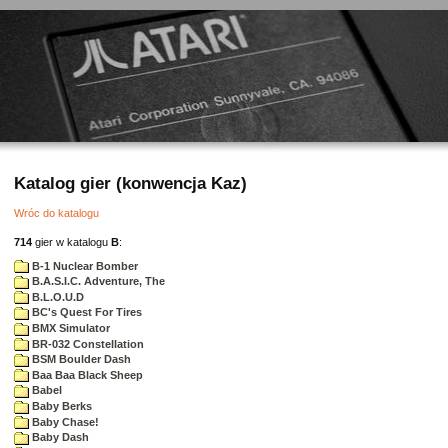
Katalog gier (konwencja Kaz)
Wróc do katalogu
714
gier w katalogu
B
:
B-1 Nuclear Bomber
B.A.S.I.C. Adventure, The
B.L.O.U.D
BC's Quest For Tires
BMX Simulator
BR-032 Constellation
BSM Boulder Dash
Baa Baa Black Sheep
Babel
Baby Berks
Baby Chase!
Baby Dash