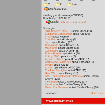
Y
Z
inne
Całość 3074 MB
Katalog gier (konwencja TOSEC)
Aktualizacja: 2021-07-11
Całość
,
md5
sha
(
7-Zip
,
TUGZip
)
Opisy gier
"Old Towers" (Atari ST)
opisał Misza (19)
Submarine Commander
opisał Kaz (36)
Frogs
opisał Xeen (0)
Choplifter!
opisał Urborg (0)
Joust
opisał Urborg (17)
Commando
opisał Urborg (35)
Mario Bros
opisał Urborg (13)
Xenophobe
opisał Urborg (36)
Robbo Forever
opisał tbxx (16)
Kolony 2106
opisał tbxx (3)
Archon II: Adept
opisał Urborg/TDC (9)
Spitfire Ace/Hellcat Ace
opisał Farscape (9)
Wyspa
opisał Kaz (9)
Archon
opisał Urborg/TDC (16)
The Last Starfighter
opisał TDC (30)
Dwie Wieże
opisał Muffy (19)
Basil The Great Mouse Detective
opisał Charlie
Cherry (125)
Inny Świat
opisał Charlie Cherry (17)
Inspektor
opisał Charlie Cherry (19)
Grand Prix Simulator
opisał Charlie Cherry (16)
«« nowsze
starsze »»
Wewnętrzne/Internals