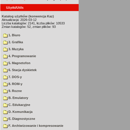
Użytki/Utils
Katalog użytków (konwencja Kaz)
Aktualizacja: 2026-03-12
Liczba katalogów: 2141, liczba plików: 10533
Zmian katalogów: 52, zmian plików: 93
1. Biuro
2. Grafika
3. Muzyka
4. Programowanie
5. Magnetofon
6. Stacja dyskietek
7. DOS-y
8. ROM-y
9. Rozne
B. Emulatory
C. Edukacyjne
D. Komunikacja
E. Diagnostyczne
F. Archiwizowanie i kompresowanie