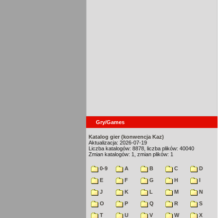
Gry/Games
Katalog gier (konwencja Kaz)
Aktualizacja: 2026-07-19
Liczba katalogów: 8878, liczba plików: 40040
Zmian katalogów: 1, zmian plików: 1
0-9
A
B
C
D
E
F
G
H
I
J
K
L
M
N
O
P
Q
R
S
T
U
V
W
X