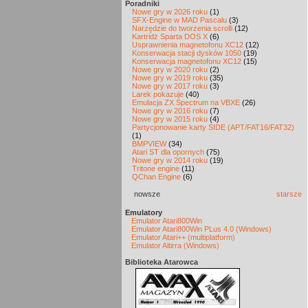
Poradniki
Nowe gry w 2026 roku
(1)
SFX-Engine w MAD Pascalu
(3)
Narzędzie do tworzenia scrolli
(12)
Kartridż Sparta DOS X
(6)
Usprawnienia magnetofonu XC12
(12)
Konserwacja stacji dysków 1050
(19)
Konserwacja magnetofonu XC12
(15)
Nowe gry w 2020 roku
(2)
Nowe gry w 2019 roku
(35)
Nowe gry w 2017 roku
(3)
Larek pokazuje
(40)
Emulacja ZX Spectrum na VBXE
(26)
Nowe gry w 2016 roku
(7)
Nowe gry w 2015 roku
(4)
Partycjonowanie karty SIDE (APT/FAT16/FAT32)
(1)
BMPVIEW
(34)
Atari ST dla opornych
(75)
Nowe gry w 2014 roku
(19)
Tritone engine
(11)
QChan Engine
(6)
nowsze
starsze
Emulatory
Emulator Atari800Win
Emulator Atari800Win PLus 4.0 (Windows)
Emulator Atari++ (multiplatform)
Emulator Altirra (Windows)
Biblioteka Atarowca