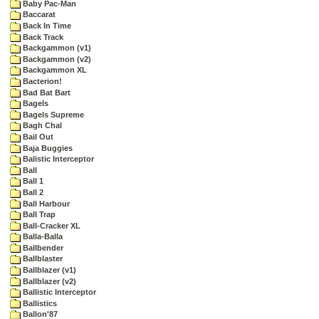
Baby Pac-Man
Baccarat
Back In Time
Back Track
Backgammon (v1)
Backgammon (v2)
Backgammon XL
Bacterion!
Bad Bat Bart
Bagels
Bagels Supreme
Bagh Chal
Bail Out
Baja Buggies
Balistic Interceptor
Ball
Ball 1
Ball 2
Ball Harbour
Ball Trap
Ball-Cracker XL
Balla-Balla
Ballbender
Ballblaster
Ballblazer (v1)
Ballblazer (v2)
Ballistic Interceptor
Ballistics
Ballon'87