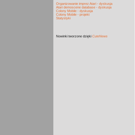
Organizowanie imprez Atari - dyskusja
Atari demoscene database - dyskusja
Colony Mobile - dyskusja
Colony Mobile - projekt
Statystyki
Nowinki
tworzone dzięki
CuteNews