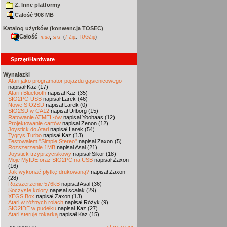
Z. Inne platformy
Całość 908 MB
Katalog użytków (konwencja TOSEC)
Całość
,
md5
sha
(
7-Zip
,
TUGZip
)
Sprzęt/Hardware
Wynalazki
Atari jako programator pojazdu gąsienicowego
napisał Kaz (17)
Atari i Bluetooth
napisał Kaz (35)
SIO2PC-USB
napisał Larek (46)
Nowe SIO2SD
napisał Larek (0)
SIO2SD w CA12
napisał Urborg (15)
Ratowanie ATMEL-ów
napisał Yoohaas (12)
Projektowanie cartów
napisał Zenon (12)
Joystick do Atari
napisał Larek (54)
Tygrys Turbo
napisał Kaz (13)
Testowałem "Simple Stereo"
napisał Zaxon (5)
Rozszerzenie 1MB
napisał Asal (21)
Joystick trzyprzyciskowy
napisał Sikor (18)
Moje MyIDE oraz SIO2PC na USB
napisał Zaxon
(16)
Jak wykonać płytkę drukowaną?
napisał Zaxon
(28)
Rozszerzenie 576kB
napisał Asal (36)
Soczyste kolory
napisał scalak (29)
XEGS Box
napisał Zaxon (13)
Atari w różnych rolach
napisał Różyk (9)
SIO2IDE w pudełku
napisał Kaz (27)
Atari steruje tokarką
napisał Kaz (15)