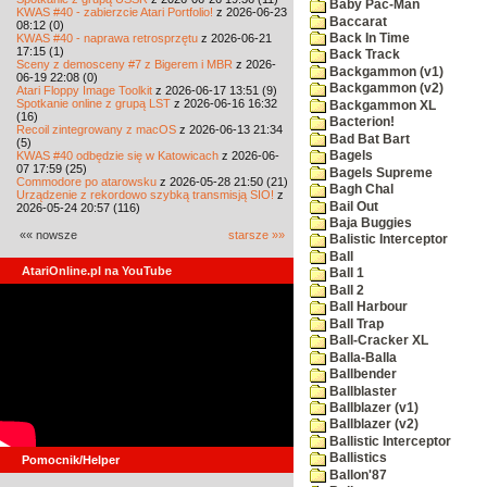
Baby Pac-Man
KWAS #40 - zabierzcie Atari Portfolio!
z 2026-06-23
Baccarat
08:12 (0)
KWAS #40 - naprawa retrosprzętu
z 2026-06-21
Back In Time
17:15 (1)
Back Track
Sceny z demosceny #7 z Bigerem i MBR
z 2026-
Backgammon (v1)
06-19 22:08 (0)
Backgammon (v2)
Atari Floppy Image Toolkit
z 2026-06-17 13:51 (9)
Spotkanie online z grupą LST
z 2026-06-16 16:32
Backgammon XL
(16)
Bacterion!
Recoil zintegrowany z macOS
z 2026-06-13 21:34
Bad Bat Bart
(5)
KWAS #40 odbędzie się w Katowicach
z 2026-06-
Bagels
07 17:59 (25)
Bagels Supreme
Commodore po atarowsku
z 2026-05-28 21:50 (21)
Bagh Chal
Urządzenie z rekordowo szybką transmisją SIO!
z
Bail Out
2026-05-24 20:57 (116)
Baja Buggies
«« nowsze
starsze »»
Balistic Interceptor
Ball
AtariOnline.pl na YouTube
Ball 1
Ball 2
Ball Harbour
Ball Trap
Ball-Cracker XL
Balla-Balla
Ballbender
Ballblaster
Ballblazer (v1)
Ballblazer (v2)
Ballistic Interceptor
Ballistics
Pomocnik/Helper
Ballon'87