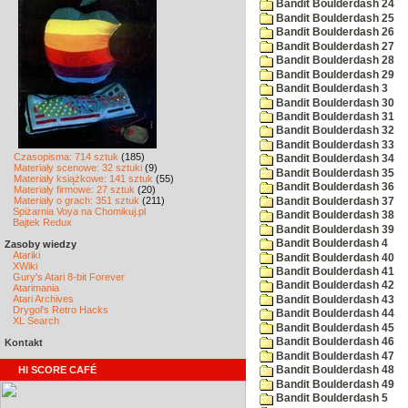
Bandit Boulderdash 24
Bandit Boulderdash 25
Bandit Boulderdash 26
Bandit Boulderdash 27
Bandit Boulderdash 28
Bandit Boulderdash 29
Bandit Boulderdash 3
Bandit Boulderdash 30
Bandit Boulderdash 31
Bandit Boulderdash 32
Bandit Boulderdash 33
Czasopisma: 714 sztuk
(185)
Bandit Boulderdash 34
Materiały scenowe: 32 sztuki
(9)
Bandit Boulderdash 35
Materiały książkowe: 141 sztuk
(55)
Bandit Boulderdash 36
Materiały firmowe: 27 sztuk
(20)
Materiały o grach: 351 sztuk
(211)
Bandit Boulderdash 37
Spiżarnia Voya na Chomikuj.pl
Bandit Boulderdash 38
Bajtek Redux
Bandit Boulderdash 39
Bandit Boulderdash 4
Zasoby wiedzy
Atariki
Bandit Boulderdash 40
XWiki
Bandit Boulderdash 41
Gury's Atari 8-bit Forever
Bandit Boulderdash 42
Atarimania
Atari Archives
Bandit Boulderdash 43
Drygol's Retro Hacks
Bandit Boulderdash 44
XL Search
Bandit Boulderdash 45
Bandit Boulderdash 46
Kontakt
Bandit Boulderdash 47
HI SCORE CAFÉ
Bandit Boulderdash 48
Bandit Boulderdash 49
Bandit Boulderdash 5