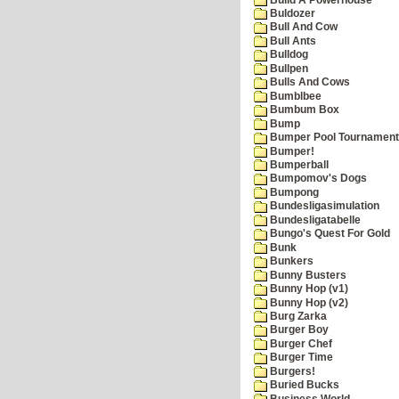
Buldozer
Bull And Cow
Bull Ants
Bulldog
Bullpen
Bulls And Cows
Bumblbee
Bumbum Box
Bump
Bumper Pool Tournament
Bumper!
Bumperball
Bumpomov's Dogs
Bumpong
Bundesligasimulation
Bundesligatabelle
Bungo's Quest For Gold
Bunk
Bunkers
Bunny Busters
Bunny Hop (v1)
Bunny Hop (v2)
Burg Zarka
Burger Boy
Burger Chef
Burger Time
Burgers!
Buried Bucks
Business World