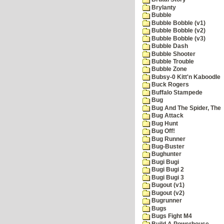
Brylanty
Bubble
Bubble Bobble (v1)
Bubble Bobble (v2)
Bubble Bobble (v3)
Bubble Dash
Bubble Shooter
Bubble Trouble
Bubble Zone
Bubsy-0 Kitt'n Kaboodle
Buck Rogers
Buffalo Stampede
Bug
Bug And The Spider, The
Bug Attack
Bug Hunt
Bug Off!
Bug Runner
Bug-Buster
Bughunter
Bugi Bugi
Bugi Bugi 2
Bugi Bugi 3
Bugout (v1)
Bugout (v2)
Bugrunner
Bugs
Bugs Fight M4
Build A Powerhouse