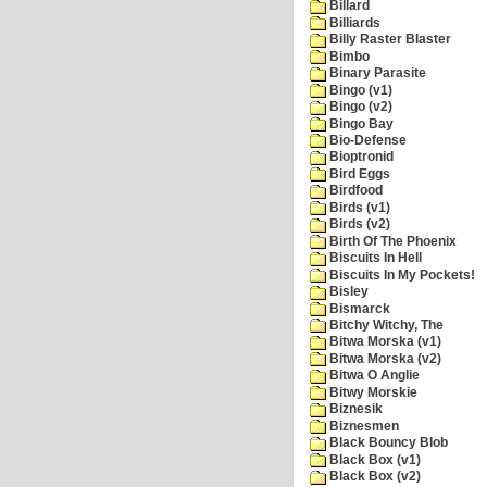
Billard
Billiards
Billy Raster Blaster
Bimbo
Binary Parasite
Bingo (v1)
Bingo (v2)
Bingo Bay
Bio-Defense
Bioptronid
Bird Eggs
Birdfood
Birds (v1)
Birds (v2)
Birth Of The Phoenix
Biscuits In Hell
Biscuits In My Pockets!
Bisley
Bismarck
Bitchy Witchy, The
Bitwa Morska (v1)
Bitwa Morska (v2)
Bitwa O Anglie
Bitwy Morskie
Biznesik
Biznesmen
Black Bouncy Blob
Black Box (v1)
Black Box (v2)