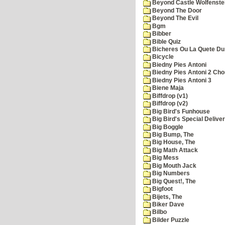
Beyond Castle Wolfenste
Beyond The Door
Beyond The Evil
Bgm
Bibber
Bible Quiz
Bicheres Ou La Quete Du
Bicycle
Biedny Pies Antoni
Biedny Pies Antoni 2 Cho
Biedny Pies Antoni 3
Biene Maja
Biffdrop (v1)
Biffdrop (v2)
Big Bird's Funhouse
Big Bird's Special Delive
Big Boggle
Big Bump, The
Big House, The
Big Math Attack
Big Mess
Big Mouth Jack
Big Numbers
Big Quest!, The
Bigfoot
Bijets, The
Biker Dave
Bilbo
Bilder Puzzle