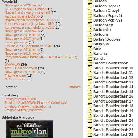
Balloon
Poradniki
Nowe gry w 2026 roku
(1)
Balloon Capers
SFX-Engine w MAD Pascalu
(3)
Balloon Crazy!
Narzędzie do tworzenia scrolli
(12)
Balloon Pop (v1)
Kartridż Sparta DOS X
(6)
Usprawnienia magnetofonu XC12
(12)
Balloon Pop (v2)
Konserwacja stacji dysków 1050
(19)
Balloonacy
Konserwacja magnetofonu XC12
(15)
Balloonier
Nowe gry w 2020 roku
(2)
Balloons
Nowe gry w 2019 roku
(35)
Nowe gry w 2017 roku
(3)
Balls'n'Boobies
Larek pokazuje
(40)
Ballyhoo
Emulacja ZX Spectrum na VBXE
(26)
Balz
Nowe gry w 2016 roku
(7)
Nowe gry w 2015 roku
(4)
Banana
Partycjonowanie karty SIDE (APT/FAT16/FAT32)
Bandit
(1)
Bandit Boulderdash
BMPVIEW
(34)
Bandit Boulderdash 10
Atari ST dla opornych
(75)
Nowe gry w 2014 roku
(19)
Bandit Boulderdash 11
Tritone engine
(11)
Bandit Boulderdash 12
QChan Engine
(6)
Bandit Boulderdash 13
nowsze
starsze
Bandit Boulderdash 14
Bandit Boulderdash 15
Emulatory
Bandit Boulderdash 16
Emulator Atari800Win
Bandit Boulderdash 17
Emulator Atari800Win PLus 4.0 (Windows)
Bandit Boulderdash 18
Emulator Atari++ (multiplatform)
Emulator Altirra (Windows)
Bandit Boulderdash 19
Bandit Boulderdash 2
Biblioteka Atarowca
Bandit Boulderdash 20
Bandit Boulderdash 21
Bandit Boulderdash 22
Bandit Boulderdash 23