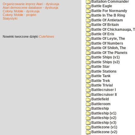
Battalion Commander
Organizowanie imprez Atari - dyskusja
Battle Eagle
Atari demoscene database - dyskusja
Battle For Normandy
Colony Mobile - dyskusja
Colony Mobile - projekt
Battle In The B Ring
Statystyki
Battle Of Antietam
Battle Of Britain
Battle Of Chickamauga, 
Battle Of Eris
Nowinki
tworzone dzięki
CuteNews
Battle Of Leyte, The
Battle Of Numbers
Battle Of Shiloh, The
Battle Of The Planets
Battle Ships (v1)
Battle Ships (v2)
Battle Star
Battle Stations
Battle Tank
Battle Trek
Battle Trivial
Battlecruiser I
Battlecruiser II
Battlefield
Battleroom
Battleship
Battleship (v1)
Battleship (v2)
Battleship (v3)
Battlezone (v1)
Battlezone (v2)