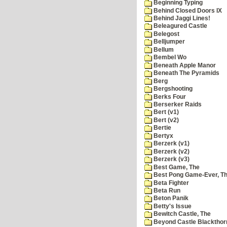
Beginning Typing
Behind Closed Doors IX
Behind Jaggi Lines!
Beleagured Castle
Belegost
Belljumper
Bellum
Bembel Wo
Beneath Apple Manor
Beneath The Pyramids
Berg
Bergshooting
Berks Four
Berserker Raids
Bert (v1)
Bert (v2)
Bertie
Bertyx
Berzerk (v1)
Berzerk (v2)
Berzerk (v3)
Best Game, The
Best Pong Game-Ever, T
Beta Fighter
Beta Run
Beton Panik
Betty's Issue
Bewitch Castle, The
Beyond Castle Blackthor