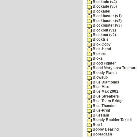
Blockade (v4)
Blockade (v5)
Blockade!
Blockbuster (v1)
Blockbuster (v2)
Blockbuster (v3)
Blockout (v1)
Blockout (v2)
Blocktris
Blok Copy
Blok-Head
Blokers
Blokz
Blood Fighter
Blood Mary Lost Treasur
Bloody Planet
Blowsub
Blue Diamonds
Blue Max
Blue Max 2001
Blue Streakers
Blue Team Bridge
Blue Thunder
Blue-Print
Bluesjam
Bluntly Boulder Take II
Bob 1
Bobby Bearing
Boberdash