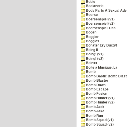
Bobie
Bocianoric
Body Parts A Sexual Adv
Boerse
Boersenspiel (v1)
Boersenspiel (v2)
Boersenspiel, Das
Bogen
Boggler
Boggles
Bohater Ery Burzy!
Boing II
Boing! (v1)
Boing! (v2)
Boinxx
Boite a Musique, La
Bomb
Bomb Bastic Bomb Blast 
Bomb Blaster
Bomb Down
Bomb Escape
Bomb Fusion
Bomb Hunter (v1)
Bomb Hunter (v2)
Bomb Jack
Bomb Jake
Bomb Run
Bomb Squad (v1)
Bomb Squad (v2)