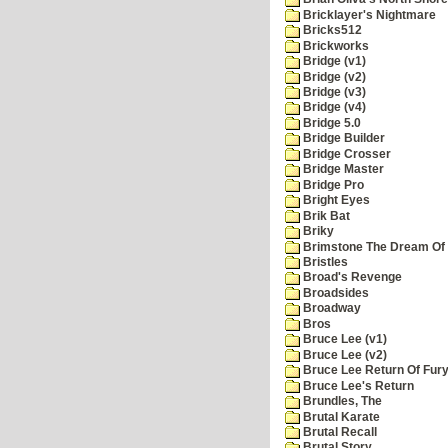
Bricklayer's Nightmare
Bricks512
Brickworks
Bridge (v1)
Bridge (v2)
Bridge (v3)
Bridge (v4)
Bridge 5.0
Bridge Builder
Bridge Crosser
Bridge Master
Bridge Pro
Bright Eyes
Brik Bat
Briky
Brimstone The Dream Of
Bristles
Broad's Revenge
Broadsides
Broadway
Bros
Bruce Lee (v1)
Bruce Lee (v2)
Bruce Lee Return Of Fur
Bruce Lee's Return
Brundles, The
Brutal Karate
Brutal Recall
Brutal Story