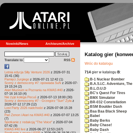
Nowinki/News
Archiwum/Archive
Katalog gier (konwe
Translate to
RSS
Wróc do katalogu
714
gier w katalogu
B
:
Letnia edycja Silly Venture 2026
z 2026-07-31
15:41 (36)
B-1 Nuclear Bomber
Pamięci Jurgiego
z 2026-07-21 12:42 (1)
Sceny z demosceny #7: opowiada SuN
z 2026-07-
B.A.S.I.C. Adventure, The
19 15:24 (2)
B.L.O.U.D
Atari Muzeum w Poznaniu na KWAS #40
z 2026-
BC's Quest For Tires
07-16 16:10 (4)
Nie żyje kolega Pecuś
z 2026-07-13 18:00 (30)
BMX Simulator
Sceny z demosceny #7 - Grzegorz "Sun" Żyła
z
BR-032 Constellation
2026-07-12 17:29 (12)
BSM Boulder Dash
Lost Party 2026 nadchodzi
z 2026-07-08 15:28
Baa Baa Black Sheep
(23)
Pan Zenon i Atari na KWAS #40
z 2026-07-07 13:25
Babel
(7)
Baby Berks
Spotkanie z redakcją "The Voice"
z 2026-07-04
Baby Chase!
07:42 (9)
KWAS #40 live
z 2026-06-27 12:53 (167)
Baby Dash
Spotkanie z grupą USSR
z 2026-06-26 19:36 (11)