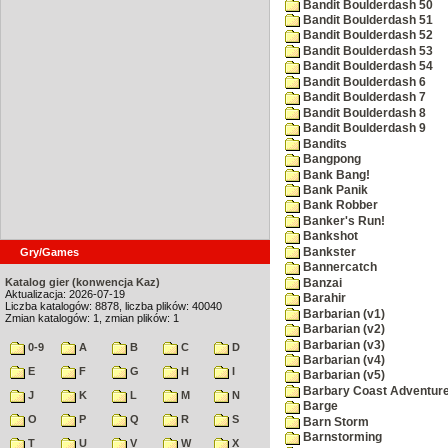
Bandit Boulderdash 50
Bandit Boulderdash 51
Bandit Boulderdash 52
Bandit Boulderdash 53
Bandit Boulderdash 54
Bandit Boulderdash 6
Bandit Boulderdash 7
Bandit Boulderdash 8
Bandit Boulderdash 9
Bandits
Bangpong
Bank Bang!
Bank Panik
Bank Robber
Banker's Run!
Bankshot
Bankster
Gry/Games
Bannercatch
Katalog gier (konwencja Kaz)
Banzai
Aktualizacja: 2026-07-19
Barahir
Liczba katalogów: 8878, liczba plików: 40040
Barbarian (v1)
Zmian katalogów: 1, zmian plików: 1
Barbarian (v2)
Barbarian (v3)
0-9
A
B
C
D
Barbarian (v4)
E
F
G
H
I
Barbarian (v5)
Barbary Coast Adventur
J
K
L
M
N
Barge
O
P
Q
R
S
Barn Storm
Barnstorming
T
U
V
W
X