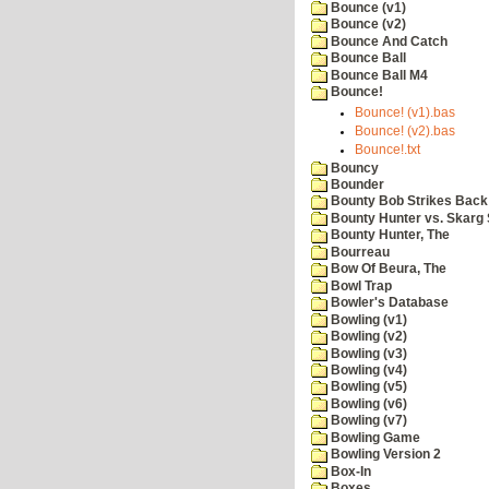
Bounce (v1)
Bounce (v2)
Bounce And Catch
Bounce Ball
Bounce Ball M4
Bounce!
Bounce! (v1).bas
Bounce! (v2).bas
Bounce!.txt
Bouncy
Bounder
Bounty Bob Strikes Back
Bounty Hunter vs. Skarg S
Bounty Hunter, The
Bourreau
Bow Of Beura, The
Bowl Trap
Bowler's Database
Bowling (v1)
Bowling (v2)
Bowling (v3)
Bowling (v4)
Bowling (v5)
Bowling (v6)
Bowling (v7)
Bowling Game
Bowling Version 2
Box-In
Boxes