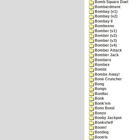
Bomb Square Duel
Bombardment
Bombay (v1)
Bombay (v2)
Bombay II
Bombeeno
Bomber (v1)
Bomber (v2)
Bomber (v3)
Bomber (v4)
Bomber Attack
Bomber Jack
Bombers
Bombex
Bombi
Bombs Away!
Bone Cruncher
Bong
Bongo
Bonifac
Bonk
Bonk'em
Bons Bond
Bonzo
Booby Jackpot
Bookshelf
Boom!
Bootleg
Bootris