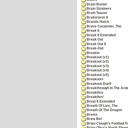
Brain Buster
Brain Strainers
Brain Teaser
Brainstorm II
Brands Hatch
Brave Carpenter, The
Break It
Break It Extended
Break Out
Break Out II
Break-Out
Breakin
Breakout (v1)
Breakout (v2)
Breakout (v3)
Breakout (v4)
Breakout (v5)
Breakout+
Breakout-Duell
Breakthrough In The Ard
Breakthru
Breakthru'
Breat It Extended
Breath Of Live, The
Breath Of The Dragon
Brems
Brew Biz!
Brian Clough's Football F
Brian Oliva's North Shore