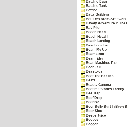
Battling Bugs
Battling Tank
Battlot
Batty Builders
Bau Des Atom-Kraftwerk
Bawdy Adventure In The 
Bay Pilot
Beach Head
Beach Head II
Beach Landing
Beachcomber
Beam Me Up
Beamatron
Beamrider
Bean Machine, The
Bear Jam
Beastoids
Beat The Beatles
Beata
Beauty Contest
Bedtime Stories Freddy Th
Bee Trap
Beef Drop
Beehive
Beer Belly Burt In Brew B
Beer Shot
Beetle Juice
Beetles
Beggar