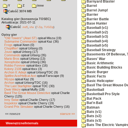
Barnyard Blaster
Y
Z
inne
Barrel
Barrel Jump!
Całość 3074 MB
Barrier
Katalog gier (konwencja TOSEC)
Barrier Battle
Aktualizacja: 2021-07-11
Base Hunter
Całość
,
md5
sha
(
7-Zip
,
TUGZip
)
Baseball (v1)
Baseball (v2)
Opisy gier
Baseball (v3)
"Old Towers" (Atari ST)
opisał Misza (19)
Baseball (v4)
Submarine Commander
opisał Kaz (36)
Frogs
opisał Xeen (0)
Baseball (v5)
Choplifter!
opisał Urborg (0)
Baseball Strategy
Joust
opisał Urborg (17)
Basements Of Bellevue, 
Commando
opisał Urborg (35)
Mario Bros
opisał Urborg (13)
Bases' War
Xenophobe
opisał Urborg (36)
Basic Arithmetic
Robbo Forever
opisał tbxx (16)
Basic Building Blocks
Kolony 2106
opisał tbxx (3)
Basic Burger
Archon II: Adept
opisał Urborg/TDC (9)
Spitfire Ace/Hellcat Ace
opisał Farscape (9)
Basic Facts
Wyspa
opisał Kaz (9)
Basic Helicopter
Archon
opisał Urborg/TDC (16)
Basil The Great Mouse De
The Last Starfighter
opisał TDC (30)
Dwie Wieże
opisał Muffy (19)
Basketball
Basil The Great Mouse Detective
opisał Charlie
Basketball Pro Style
Cherry (125)
Bat Pack
Inny Świat
opisał Charlie Cherry (17)
Bat'n Ball
Inspektor
opisał Charlie Cherry (19)
Grand Prix Simulator
opisał Charlie Cherry (16)
Batman
Bats (v1)
«« nowsze
starsze »»
Bats (v2)
Bats (v3)
Wewnętrzne/Internals
Bats The Electric Vampi