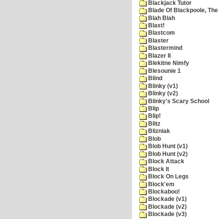
Blackjack Tutor
Blade Of Blackpoole, The
Blah Blah
Blast!
Blastcom
Blaster
Blastermind
Blazer II
Blekitne Nimfy
Blesounie 1
Blind
Blinky (v1)
Blinky (v2)
Blinky's Scary School
Blip
Blip!
Blitz
Blizniak
Blob
Blob Hunt (v1)
Blob Hunt (v2)
Block Attack
Block It
Block On Legs
Block'em
Blockaboo!
Blockade (v1)
Blockade (v2)
Blockade (v3)