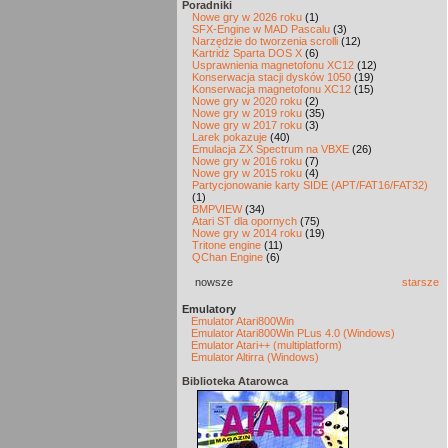
Poradniki
Nowe gry w 2026 roku
(1)
SFX-Engine w MAD Pascalu
(3)
Narzędzie do tworzenia scrolli
(12)
Kartridż Sparta DOS X
(6)
Usprawnienia magnetofonu XC12
(12)
Konserwacja stacji dysków 1050
(19)
Konserwacja magnetofonu XC12
(15)
Nowe gry w 2020 roku
(2)
Nowe gry w 2019 roku
(35)
Nowe gry w 2017 roku
(3)
Larek pokazuje
(40)
Emulacja ZX Spectrum na VBXE
(26)
Nowe gry w 2016 roku
(7)
Nowe gry w 2015 roku
(4)
Partycjonowanie karty SIDE (APT/FAT16/FAT32)
(1)
BMPVIEW
(34)
Atari ST dla opornych
(75)
Nowe gry w 2014 roku
(19)
Tritone engine
(11)
QChan Engine
(6)
nowsze
starsze
Emulatory
Emulator Atari800Win
Emulator Atari800Win PLus 4.0 (Windows)
Emulator Atari++ (multiplatform)
Emulator Altirra (Windows)
Biblioteka Atarowca