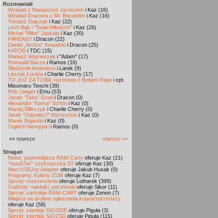
Rozmawiali
Wywiad z Mariuszem Jaroszem
i Kaz (16)
Wywiad Dracona z Mr. Bacardim
i Kaz (16)
Tomasz Dajczak
i Kaz (22)
Lech Bąk i "Świat Młodych"
i Kaz (26)
Michał "Mike" Jaskuła
i Kaz (30)
F#READY
i Dracon (22)
Daniel „Arctus” Kowalski
i Dracon (25)
KATOD
i TDC (15)
Mariusz Wojcieszek
i "Adam" (17)
Romuald Bacza
i Ramos (16)
Śledzenie Amentesa
i Larek (9)
Leszek Łuciów
i Charlie Cherry (17)
TO JUŻ ZA TOBĄ: rozmowa z Bobem Pape
i cpt.
Misumaru Tenchi (39)
Rob Jaeger
i Emu (53)
Jacek "Tabu" Grad
i Dracon (0)
Alexander "Koma" Schön
i Kaz (0)
Maciej Ślifirczyk
i Charlie Cherry (0)
Jarek "Odyniec1" Wyszyński
i Kaz (0)
Marek Bojarski
i Kaz (0)
Olgierd Niemyjski
i Ramos (0)
«« nowsze
starsze »»
Stragan
Nowe, pojemniejsze RAM-Carty
oferuje Kaz (21)
"mouSTer" czyli myszka ST
oferuje Kaz (30)
Atari USBJoy Adapter
oferuje Jakub Husak (0)
Programy: Kolony 2106
oferuje Kaz (7)
Sprzęt: rozszerzenia
oferuje Lotharek (399)
Gadżety: naklejki, pocztówki
oferuje Sikor (11)
Sprzęt: cartridge RAM-CART
oferuje Zenon (7)
Miejsce na drobne ogłoszenia kupna/sprzedaży
oferuje Kaz (58)
Sprzęt: interfejs SIO2IDE
oferuje Piguła (3)
Sprzęt: interfejs SIO2SD
oferuje Piguła (115)