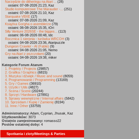
Narzędzie do ditheringu na Atari ...
(28)
ostatni: 07-08-2026 21:23, Kaz
Studio komputerowe The Marauder -...
(251)
ostatni: 07-08-2026 21:10, Kaz
Starquake VBXE
(17)
ostatni: 07-08-2026 21:09, Kaz
Książka Gorgha o asemblerze
(79)
ostatni: 06-08-2026 15:35, tOri
Silly Venture 2026SE - the bigges...
(113)
ostatni: 06-08-2026 00:48, tdc
Rocznica 1 sierpnia - turówka WRCOH
(3)
ostatni: 04-08-2026 23:36, Ataripuzzle
Dungeon Crawler - AI (Fable)
(9)
ostatni: 04-08-2026 21:05, Nemo
Gry na Atari z pszczołami
(20)
ostatni: 04-08-2026 19:38, miker
Kategorie Forum Atarum
1. Projekty / Projects
(29857)
2. Grafika / Graphics
(6815)
3. Muzyka i dźwięk / Music and sound
(8059)
4. Programowanie / Programming
(13169)
5. Gry / Games
(36910)
6. Użytki / Utils
(4827)
7. Scena / Scene
(20244)
8. Sprzęt / Hardware
(27891)
9. Sprawy wewnętrzne / Internal affairs
(5842)
10. Sprzedam / Kupię / Zamienię
(8194)
11. Inne / Other
(33759)
Administratorzy:
Adam, Cyprian, Jhusak, Kaz
Użytkowników:
3073
Ostatnio zarejestrowany:
romasso22
Postów ostatniej doby:
4
Spotkania i zloty/Meetings & Parties