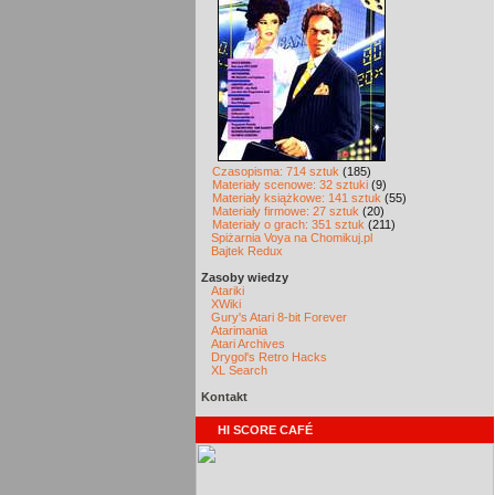
Czasopisma: 714 sztuk
(185)
Materiały scenowe: 32 sztuki
(9)
Materiały książkowe: 141 sztuk
(55)
Materiały firmowe: 27 sztuk
(20)
Materiały o grach: 351 sztuk
(211)
Spiżarnia Voya na Chomikuj.pl
Bajtek Redux
Zasoby wiedzy
Atariki
XWiki
Gury's Atari 8-bit Forever
Atarimania
Atari Archives
Drygol's Retro Hacks
XL Search
Kontakt
HI SCORE CAFÉ