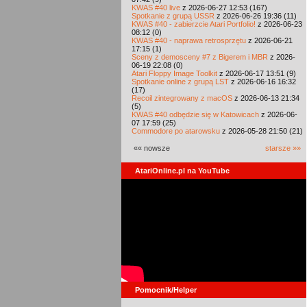
KWAS #40 live
z 2026-06-27 12:53 (167)
Spotkanie z grupą USSR
z 2026-06-26 19:36 (11)
KWAS #40 - zabierzcie Atari Portfolio!
z 2026-06-23
08:12 (0)
KWAS #40 - naprawa retrosprzętu
z 2026-06-21
17:15 (1)
Sceny z demosceny #7 z Bigerem i MBR
z 2026-
06-19 22:08 (0)
Atari Floppy Image Toolkit
z 2026-06-17 13:51 (9)
Spotkanie online z grupą LST
z 2026-06-16 16:32
(17)
Recoil zintegrowany z macOS
z 2026-06-13 21:34
(5)
KWAS #40 odbędzie się w Katowicach
z 2026-06-
07 17:59 (25)
Commodore po atarowsku
z 2026-05-28 21:50 (21)
«« nowsze
starsze »»
AtariOnline.pl na YouTube
Pomocnik/Helper