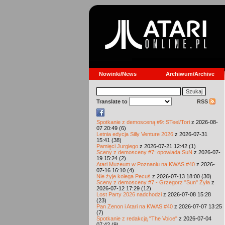
Nowinki/News
Archiwum/Archive
Translate to
RSS
Spotkanie z demosceną #9: STeel/Tori
z 2026-08-
07 20:49 (6)
Letnia edycja Silly Venture 2026
z 2026-07-31
15:41 (38)
Pamięci Jurgiego
z 2026-07-21 12:42 (1)
Sceny z demosceny #7: opowiada SuN
z 2026-07-
19 15:24 (2)
Atari Muzeum w Poznaniu na KWAS #40
z 2026-
07-16 16:10 (4)
Nie żyje kolega Pecuś
z 2026-07-13 18:00 (30)
Sceny z demosceny #7 - Grzegorz "Sun" Żyła
z
2026-07-12 17:29 (12)
Lost Party 2026 nadchodzi
z 2026-07-08 15:28
(23)
Pan Zenon i Atari na KWAS #40
z 2026-07-07 13:25
(7)
Spotkanie z redakcją "The Voice"
z 2026-07-04
07:42 (9)