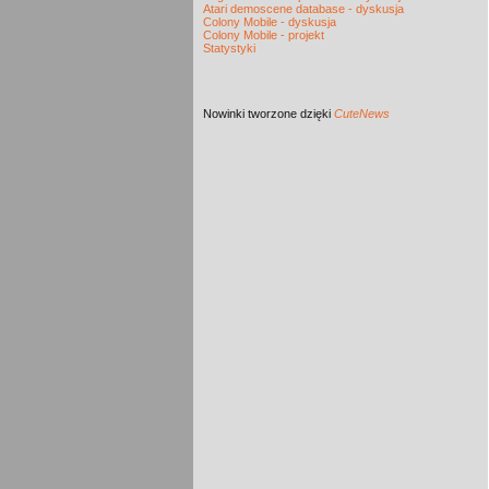
Atari demoscene database - dyskusja
Colony Mobile - dyskusja
Colony Mobile - projekt
Statystyki
Nowinki
tworzone dzięki
CuteNews