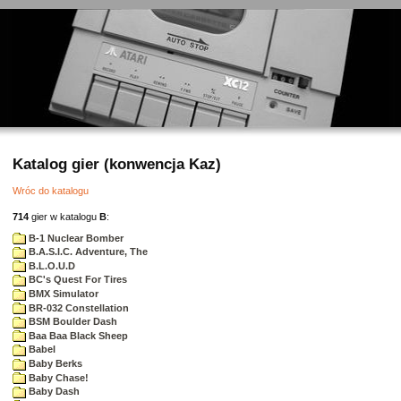
Katalog gier (konwencja Kaz)
Wróc do katalogu
714
gier w katalogu
B
:
B-1 Nuclear Bomber
B.A.S.I.C. Adventure, The
B.L.O.U.D
BC's Quest For Tires
BMX Simulator
BR-032 Constellation
BSM Boulder Dash
Baa Baa Black Sheep
Babel
Baby Berks
Baby Chase!
Baby Dash