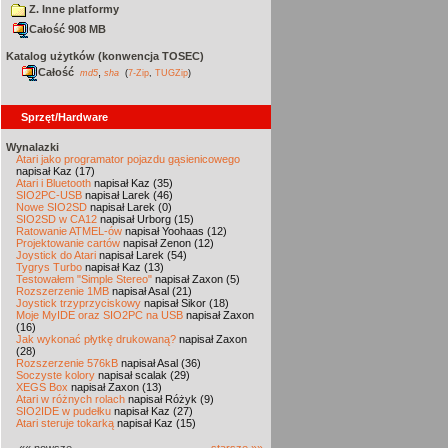
Z. Inne platformy
Całość 908 MB
Katalog użytków (konwencja TOSEC)
Całość
,
md5
sha
(
7-Zip
,
TUGZip
)
Sprzęt/Hardware
Wynalazki
Atari jako programator pojazdu gąsienicowego
napisał Kaz (17)
Atari i Bluetooth
napisał Kaz (35)
SIO2PC-USB
napisał Larek (46)
Nowe SIO2SD
napisał Larek (0)
SIO2SD w CA12
napisał Urborg (15)
Ratowanie ATMEL-ów
napisał Yoohaas (12)
Projektowanie cartów
napisał Zenon (12)
Joystick do Atari
napisał Larek (54)
Tygrys Turbo
napisał Kaz (13)
Testowałem "Simple Stereo"
napisał Zaxon (5)
Rozszerzenie 1MB
napisał Asal (21)
Joystick trzyprzyciskowy
napisał Sikor (18)
Moje MyIDE oraz SIO2PC na USB
napisał Zaxon
(16)
Jak wykonać płytkę drukowaną?
napisał Zaxon
(28)
Rozszerzenie 576kB
napisał Asal (36)
Soczyste kolory
napisał scalak (29)
XEGS Box
napisał Zaxon (13)
Atari w różnych rolach
napisał Różyk (9)
SIO2IDE w pudełku
napisał Kaz (27)
Atari steruje tokarką
napisał Kaz (15)