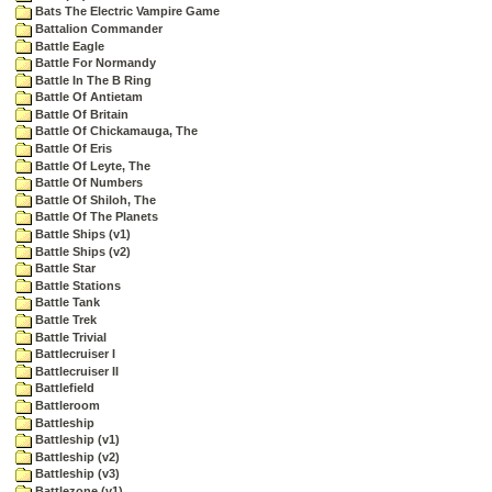
Bats The Electric Vampire Game
Battalion Commander
Battle Eagle
Battle For Normandy
Battle In The B Ring
Battle Of Antietam
Battle Of Britain
Battle Of Chickamauga, The
Battle Of Eris
Battle Of Leyte, The
Battle Of Numbers
Battle Of Shiloh, The
Battle Of The Planets
Battle Ships (v1)
Battle Ships (v2)
Battle Star
Battle Stations
Battle Tank
Battle Trek
Battle Trivial
Battlecruiser I
Battlecruiser II
Battlefield
Battleroom
Battleship
Battleship (v1)
Battleship (v2)
Battleship (v3)
Battlezone (v1)