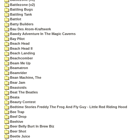
Battlezone (v2)
Battling Bugs
Battling Tank
Battlot
Batty Builders
Bau Des Atom-Kraftwerk
Bawdy Adventure In The Magic Caverns
Bay Pilot
Beach Head
Beach Head II
Beach Landing
Beachcomber
Beam Me Up
Beamatron
Beamrider
Bean Machine, The
Bear Jam
Beastoids
Beat The Beatles
Beata
Beauty Contest
Bedtime Stories Freddy The Frog And Fly Guy - Little Red Riding Hood
Bee Trap
Beef Drop
Beehive
Beer Belly Burt In Brew Biz
Beer Shot
Beetle Juice