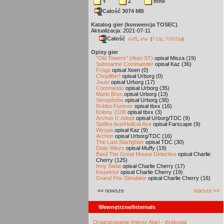
Y
Z
inne
Całość 3074 MB
Katalog gier (konwencja TOSEC)
Aktualizacja: 2021-07-11
Całość
,
md5
sha
(
7-Zip
,
TUGZip
)
Opisy gier
"Old Towers" (Atari ST)
opisał Misza (19)
Submarine Commander
opisał Kaz (36)
Frogs
opisał Xeen (0)
Choplifter!
opisał Urborg (0)
Joust
opisał Urborg (17)
Commando
opisał Urborg (35)
Mario Bros
opisał Urborg (13)
Xenophobe
opisał Urborg (36)
Robbo Forever
opisał tbxx (16)
Kolony 2106
opisał tbxx (3)
Archon II: Adept
opisał Urborg/TDC (9)
Spitfire Ace/Hellcat Ace
opisał Farscape (9)
Wyspa
opisał Kaz (9)
Archon
opisał Urborg/TDC (16)
The Last Starfighter
opisał TDC (30)
Dwie Wieże
opisał Muffy (19)
Basil The Great Mouse Detective
opisał Charlie
Cherry (125)
Inny Świat
opisał Charlie Cherry (17)
Inspektor
opisał Charlie Cherry (19)
Grand Prix Simulator
opisał Charlie Cherry (16)
«« nowsze
starsze »»
Wewnętrzne/Internals
Organizowanie imprez Atari - dyskusja