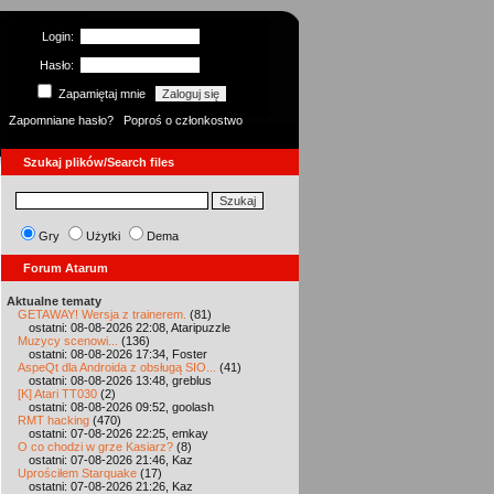
Login:
Hasło:
Zapamiętaj mnie
Zapomniane hasło?
Poproś o członkostwo
Szukaj plików/Search files
Gry
Użytki
Dema
Forum Atarum
Aktualne tematy
GETAWAY! Wersja z trainerem.
(81)
ostatni: 08-08-2026 22:08, Ataripuzzle
Muzycy scenowi...
(136)
ostatni: 08-08-2026 17:34, Foster
AspeQt dla Androida z obsługą SIO...
(41)
ostatni: 08-08-2026 13:48, greblus
[K] Atari TT030
(2)
ostatni: 08-08-2026 09:52, goolash
RMT hacking
(470)
ostatni: 07-08-2026 22:25, emkay
O co chodzi w grze Kasiarz?
(8)
ostatni: 07-08-2026 21:46, Kaz
Uprościłem Starquake
(17)
ostatni: 07-08-2026 21:26, Kaz