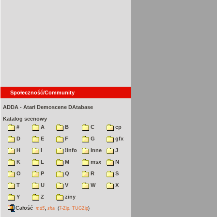
Społeczność/Community
ADDA - Atari Demoscene DAtabase
Katalog scenowy
#
A
B
C
cp
D
E
F
G
gfx
H
I
!info
inne
J
K
L
M
msx
N
O
P
Q
R
S
T
U
V
W
X
Y
Z
ziny
Całość
,
md5
sha
(
7-Zip
,
TUGZip
)