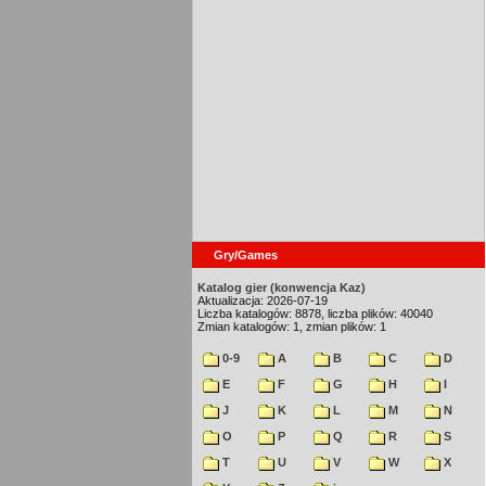
Gry/Games
Katalog gier (konwencja Kaz)
Aktualizacja: 2026-07-19
Liczba katalogów: 8878, liczba plików: 40040
Zmian katalogów: 1, zmian plików: 1
0-9
A
B
C
D
E
F
G
H
I
J
K
L
M
N
O
P
Q
R
S
T
U
V
W
X