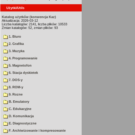
Użytki/Utils
Katalog użytków (konwencja Kaz)
Aktualizacja: 2026-03-12
Liczba katalogów: 2141, liczba plików: 10533
Zmian katalogów: 52, zmian plików: 93
1. Biuro
2. Grafika
3. Muzyka
4. Programowanie
5. Magnetofon
6. Stacja dyskietek
7. DOS-y
8. ROM-y
9. Rozne
B. Emulatory
C. Edukacyjne
D. Komunikacja
E. Diagnostyczne
F. Archiwizowanie i kompresowanie