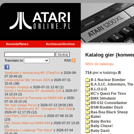
Nowinki/News
Archiwum/Archive
Katalog gier (konwe
Translate to
RSS
Wróc do katalogu
714
gier w katalogu
B
:
Spotkanie z demosceną #9: STeel/Tori
z 2026-08-
07 20:49 (0)
B-1 Nuclear Bomber
Letnia edycja Silly Venture 2026
z 2026-07-31
15:41 (38)
B.A.S.I.C. Adventure, The
Pamięci Jurgiego
z 2026-07-21 12:42 (1)
B.L.O.U.D
Sceny z demosceny #7: opowiada SuN
z 2026-07-
BC's Quest For Tires
19 15:24 (2)
Atari Muzeum w Poznaniu na KWAS #40
z 2026-
BMX Simulator
07-16 16:10 (4)
BR-032 Constellation
Nie żyje kolega Pecuś
z 2026-07-13 18:00 (30)
BSM Boulder Dash
Sceny z demosceny #7 - Grzegorz "Sun" Żyła
z
Baa Baa Black Sheep
2026-07-12 17:29 (12)
Lost Party 2026 nadchodzi
z 2026-07-08 15:28
Babel
(23)
Baby Berks
Pan Zenon i Atari na KWAS #40
z 2026-07-07 13:25
Baby Chase!
(7)
Spotkanie z redakcją "The Voice"
z 2026-07-04
Baby Dash
07:42 (9)