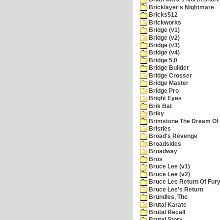
Bricklayer's Nightmare
Bricks512
Brickworks
Bridge (v1)
Bridge (v2)
Bridge (v3)
Bridge (v4)
Bridge 5.0
Bridge Builder
Bridge Crosser
Bridge Master
Bridge Pro
Bright Eyes
Brik Bat
Briky
Brimstone The Dream Of
Bristles
Broad's Revenge
Broadsides
Broadway
Bros
Bruce Lee (v1)
Bruce Lee (v2)
Bruce Lee Return Of Fur
Bruce Lee's Return
Brundles, The
Brutal Karate
Brutal Recall
Brutal Story