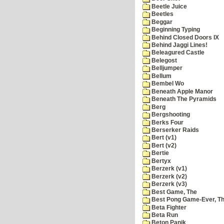
Beetle Juice
Beetles
Beggar
Beginning Typing
Behind Closed Doors IX
Behind Jaggi Lines!
Beleagured Castle
Belegost
Belljumper
Bellum
Bembel Wo
Beneath Apple Manor
Beneath The Pyramids
Berg
Bergshooting
Berks Four
Berserker Raids
Bert (v1)
Bert (v2)
Bertie
Bertyx
Berzerk (v1)
Berzerk (v2)
Berzerk (v3)
Best Game, The
Best Pong Game-Ever, T
Beta Fighter
Beta Run
Beton Panik