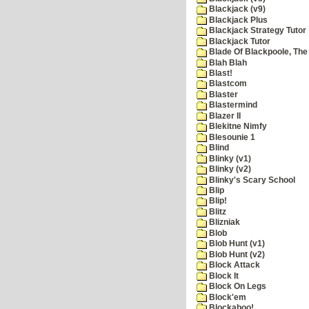
Blackjack (v9)
Blackjack Plus
Blackjack Strategy Tutor
Blackjack Tutor
Blade Of Blackpoole, The
Blah Blah
Blast!
Blastcom
Blaster
Blastermind
Blazer II
Blekitne Nimfy
Blesounie 1
Blind
Blinky (v1)
Blinky (v2)
Blinky's Scary School
Blip
Blip!
Blitz
Blizniak
Blob
Blob Hunt (v1)
Blob Hunt (v2)
Block Attack
Block It
Block On Legs
Block'em
Blockaboo!