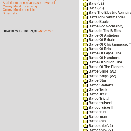
Atari demoscene database - dyskusja
Bats (v2)
Colony Mobile - dyskusja
Bats (v3)
Colony Mobile - projekt
Bats The Electric Vampi
Statystyki
Battalion Commander
Battle Eagle
Battle For Normandy
Nowinki
tworzone dzięki
CuteNews
Battle In The B Ring
Battle Of Antietam
Battle Of Britain
Battle Of Chickamauga, 
Battle Of Eris
Battle Of Leyte, The
Battle Of Numbers
Battle Of Shiloh, The
Battle Of The Planets
Battle Ships (v1)
Battle Ships (v2)
Battle Star
Battle Stations
Battle Tank
Battle Trek
Battle Trivial
Battlecruiser I
Battlecruiser II
Battlefield
Battleroom
Battleship
Battleship (v1)
Battleship (v2)