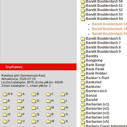
Bandit Boulderdash 50
Bandit Boulderdash 51
Bandit Boulderdash 52
Bandit Boulderdash 53
Bandit Boulderdash 54
Bandit Boulderdash 54
Bandit Boulderdash 54
Bandit Boulderdash 54
Bandit Boulderdash 6
Bandit Boulderdash 7
Bandit Boulderdash 8
Bandit Boulderdash 9
Bandits
Bangpong
Bank Bang!
Gry/Games
Bank Panik
Bank Robber
Katalog gier (konwencja Kaz)
Banker's Run!
Aktualizacja: 2026-07-19
Liczba katalogów: 8878, liczba plików: 40040
Bankshot
Zmian katalogów: 1, zmian plików: 1
Bankster
Bannercatch
0-9
A
B
C
D
Banzai
Barahir
E
F
G
H
I
Barbarian (v1)
J
K
L
M
N
Barbarian (v2)
Barbarian (v3)
O
P
Q
R
S
Barbarian (v4)
T
U
V
W
X
Barbarian (v5)
Barbary Coast Adventur