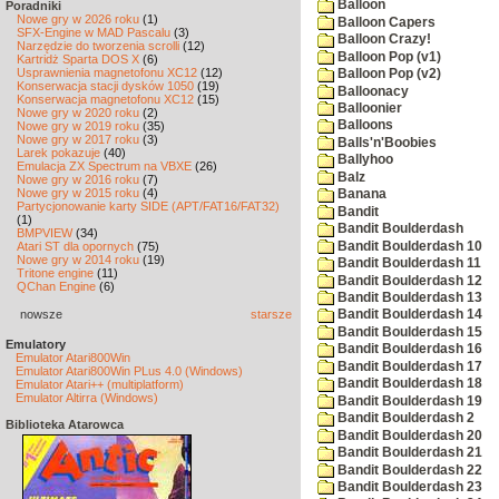
Balloon
Poradniki
Nowe gry w 2026 roku
(1)
Balloon Capers
SFX-Engine w MAD Pascalu
(3)
Balloon Crazy!
Narzędzie do tworzenia scrolli
(12)
Balloon Pop (v1)
Kartridż Sparta DOS X
(6)
Usprawnienia magnetofonu XC12
(12)
Balloon Pop (v2)
Konserwacja stacji dysków 1050
(19)
Balloonacy
Konserwacja magnetofonu XC12
(15)
Balloonier
Nowe gry w 2020 roku
(2)
Balloons
Nowe gry w 2019 roku
(35)
Nowe gry w 2017 roku
(3)
Balls'n'Boobies
Larek pokazuje
(40)
Ballyhoo
Emulacja ZX Spectrum na VBXE
(26)
Balz
Nowe gry w 2016 roku
(7)
Nowe gry w 2015 roku
(4)
Banana
Partycjonowanie karty SIDE (APT/FAT16/FAT32)
Bandit
(1)
Bandit Boulderdash
BMPVIEW
(34)
Bandit Boulderdash 10
Atari ST dla opornych
(75)
Nowe gry w 2014 roku
(19)
Bandit Boulderdash 11
Tritone engine
(11)
Bandit Boulderdash 12
QChan Engine
(6)
Bandit Boulderdash 13
nowsze
starsze
Bandit Boulderdash 14
Bandit Boulderdash 15
Emulatory
Bandit Boulderdash 16
Emulator Atari800Win
Bandit Boulderdash 17
Emulator Atari800Win PLus 4.0 (Windows)
Bandit Boulderdash 18
Emulator Atari++ (multiplatform)
Emulator Altirra (Windows)
Bandit Boulderdash 19
Bandit Boulderdash 2
Biblioteka Atarowca
Bandit Boulderdash 20
Bandit Boulderdash 21
Bandit Boulderdash 22
Bandit Boulderdash 23