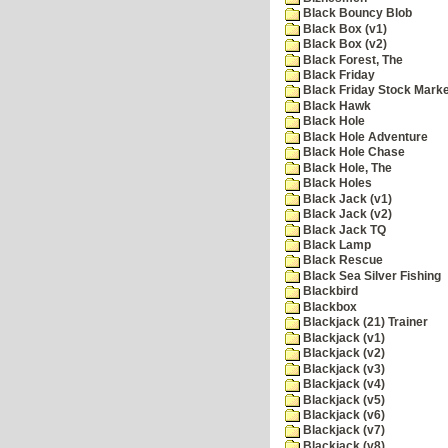
Black Bouncy Blob
Black Box (v1)
Black Box (v2)
Black Forest, The
Black Friday
Black Friday Stock Mark
Black Hawk
Black Hole
Black Hole Adventure
Black Hole Chase
Black Hole, The
Black Holes
Black Jack (v1)
Black Jack (v2)
Black Jack TQ
Black Lamp
Black Rescue
Black Sea Silver Fishing
Blackbird
Blackbox
Blackjack (21) Trainer
Blackjack (v1)
Blackjack (v2)
Blackjack (v3)
Blackjack (v4)
Blackjack (v5)
Blackjack (v6)
Blackjack (v7)
Blackjack (v8)