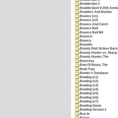
Boulderdan 2
Boulderdash II 25th Anni
Boulders And Bombs
Bounce (v1)
Bounce (v2)
Bounce And Catch
Bounce Ball
Bounce Ball M4
Bounce!
Bouncy
Bounder
Bounty Bob Strikes Back
Bounty Hunter vs. Skarg S
Bounty Hunter, The
Bourreau
Bow Of Beura, The
Bowl Trap
Bowler's Database
Bowling (v1)
Bowling (v2)
Bowling (v3)
Bowling (v4)
Bowling (v5)
Bowling (v6)
Bowling (v7)
Bowling Game
Bowling Version 2
Box-In
Boxes