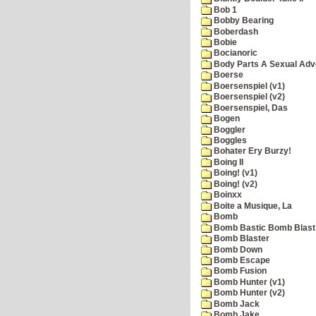
Bob 1
Bobby Bearing
Boberdash
Bobie
Bocianoric
Body Parts A Sexual Adv
Boerse
Boersenspiel (v1)
Boersenspiel (v2)
Boersenspiel, Das
Bogen
Boggler
Boggles
Bohater Ery Burzy!
Boing II
Boing! (v1)
Boing! (v2)
Boinxx
Boite a Musique, La
Bomb
Bomb Bastic Bomb Blast 
Bomb Blaster
Bomb Down
Bomb Escape
Bomb Fusion
Bomb Hunter (v1)
Bomb Hunter (v2)
Bomb Jack
Bomb Jake