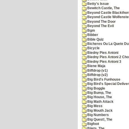
Betty's Issue
Bewitch Castle, The
Beyond Castle Blackthor
Beyond Castle Wolfenste
Beyond The Door
Beyond The Evil
Bgm
Bibber
Bible Quiz
Bicheres Ou La Quete Du
Bicycle
Biedny Pies Antoni
Biedny Pies Antoni 2 Cho
Biedny Pies Antoni 3
Biene Maja
Biffdrop (v1)
Biffdrop (v2)
Big Bird's Funhouse
Big Bird's Special Delive
Big Boggle
Big Bump, The
Big House, The
Big Math Attack
Big Mess
Big Mouth Jack
Big Numbers
Big Quest!, The
Bigfoot
Bijets, The