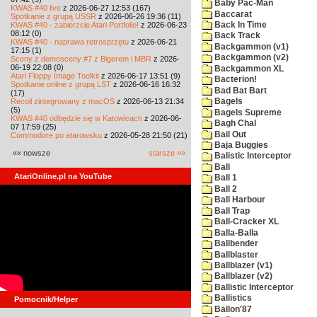
Baby Pac-Man
KWAS #40 live
z 2026-06-27 12:53 (167)
Baccarat
Spotkanie z grupą USSR
z 2026-06-26 19:36 (11)
KWAS #40 - zabierzcie Atari Portfolio!
z 2026-06-23
Back In Time
08:12 (0)
Back Track
KWAS #40 - naprawa retrosprzętu
z 2026-06-21
Backgammon (v1)
17:15 (1)
Backgammon (v2)
Sceny z demosceny #7 z Bigerem i MBR
z 2026-
06-19 22:08 (0)
Backgammon XL
Atari Floppy Image Toolkit
z 2026-06-17 13:51 (9)
Bacterion!
Spotkanie online z grupą LST
z 2026-06-16 16:32
Bad Bat Bart
(17)
Recoil zintegrowany z macOS
z 2026-06-13 21:34
Bagels
(5)
Bagels Supreme
KWAS #40 odbędzie się w Katowicach
z 2026-06-
Bagh Chal
07 17:59 (25)
Bail Out
Commodore po atarowsku
z 2026-05-28 21:50 (21)
Baja Buggies
«« nowsze
starsze »»
Balistic Interceptor
Ball
AtariOnline.pl na YouTube
Ball 1
Ball 2
Ball Harbour
Ball Trap
Ball-Cracker XL
Balla-Balla
Ballbender
Ballblaster
Ballblazer (v1)
Ballblazer (v2)
Ballistic Interceptor
Ballistics
Pomocnik/Helper
Ballon'87