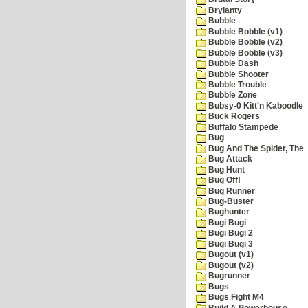
Brylanty
Bubble
Bubble Bobble (v1)
Bubble Bobble (v2)
Bubble Bobble (v3)
Bubble Dash
Bubble Shooter
Bubble Trouble
Bubble Zone
Bubsy-0 Kitt'n Kaboodle
Buck Rogers
Buffalo Stampede
Bug
Bug And The Spider, The
Bug Attack
Bug Hunt
Bug Off!
Bug Runner
Bug-Buster
Bughunter
Bugi Bugi
Bugi Bugi 2
Bugi Bugi 3
Bugout (v1)
Bugout (v2)
Bugrunner
Bugs
Bugs Fight M4
Build A Powerhouse