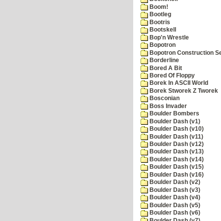
Boom!
Bootleg
Bootris
Bootskell
Bop'n Wrestle
Bopotron
Bopotron Construction S
Borderline
Bored A Bit
Bored Of Floppy
Borek In ASCII World
Borek Stworek Z Tworek
Bosconian
Boss Invader
Boulder Bombers
Boulder Dash (v1)
Boulder Dash (v10)
Boulder Dash (v11)
Boulder Dash (v12)
Boulder Dash (v13)
Boulder Dash (v14)
Boulder Dash (v15)
Boulder Dash (v16)
Boulder Dash (v2)
Boulder Dash (v3)
Boulder Dash (v4)
Boulder Dash (v5)
Boulder Dash (v6)
Boulder Dash (v7)