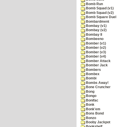
Bomb Run
Bomb Squad (v1)
Bomb Squad (v2)
Bomb Square Duel
Bombardment
Bombay (v1)
Bombay (v2)
Bombay II
Bombeeno
Bomber (v1)
Bomber (v2)
Bomber (v3)
Bomber (v4)
Bomber Attack
Bomber Jack
Bombers
Bombex
Bombi
Bombs Away!
Bone Cruncher
Bong
Bongo
Bonifac
Bonk
Bonk'em
Bons Bond
Bonzo
Booby Jackpot
Bookshelf