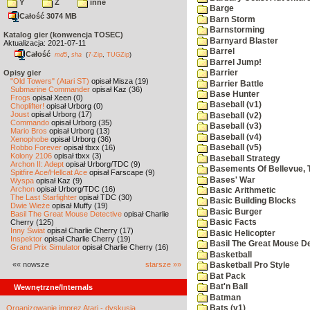
Y
Z
inne
Barge
Całość 3074 MB
Barn Storm
Barnstorming
Katalog gier (konwencja TOSEC)
Barnyard Blaster
Aktualizacja: 2021-07-11
Barrel
Całość
,
md5
sha
(
7-Zip
,
TUGZip
)
Barrel Jump!
Opisy gier
Barrier
"Old Towers" (Atari ST)
opisał Misza (19)
Barrier Battle
Submarine Commander
opisał Kaz (36)
Base Hunter
Frogs
opisał Xeen (0)
Baseball (v1)
Choplifter!
opisał Urborg (0)
Joust
opisał Urborg (17)
Baseball (v2)
Commando
opisał Urborg (35)
Baseball (v3)
Mario Bros
opisał Urborg (13)
Baseball (v4)
Xenophobe
opisał Urborg (36)
Robbo Forever
opisał tbxx (16)
Baseball (v5)
Kolony 2106
opisał tbxx (3)
Baseball Strategy
Archon II: Adept
opisał Urborg/TDC (9)
Basements Of Bellevue, 
Spitfire Ace/Hellcat Ace
opisał Farscape (9)
Bases' War
Wyspa
opisał Kaz (9)
Archon
opisał Urborg/TDC (16)
Basic Arithmetic
The Last Starfighter
opisał TDC (30)
Basic Building Blocks
Dwie Wieże
opisał Muffy (19)
Basic Burger
Basil The Great Mouse Detective
opisał Charlie
Cherry (125)
Basic Facts
Inny Świat
opisał Charlie Cherry (17)
Basic Helicopter
Inspektor
opisał Charlie Cherry (19)
Basil The Great Mouse De
Grand Prix Simulator
opisał Charlie Cherry (16)
Basketball
«« nowsze
starsze »»
Basketball Pro Style
Bat Pack
Bat'n Ball
Wewnętrzne/Internals
Batman
Organizowanie imprez Atari - dyskusja
Bats (v1)