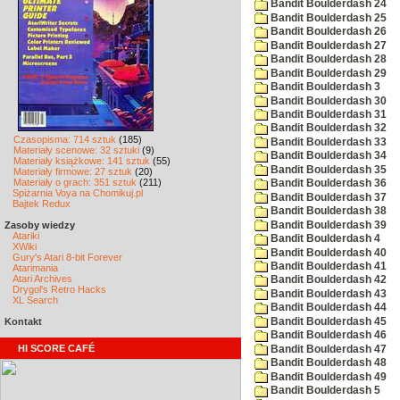
Bandit Boulderdash 24
Bandit Boulderdash 25
Bandit Boulderdash 26
Bandit Boulderdash 27
Bandit Boulderdash 28
Bandit Boulderdash 29
Bandit Boulderdash 3
Bandit Boulderdash 30
Bandit Boulderdash 31
Bandit Boulderdash 32
Czasopisma: 714 sztuk
(185)
Bandit Boulderdash 33
Materiały scenowe: 32 sztuki
(9)
Bandit Boulderdash 34
Materiały książkowe: 141 sztuk
(55)
Bandit Boulderdash 35
Materiały firmowe: 27 sztuk
(20)
Materiały o grach: 351 sztuk
(211)
Bandit Boulderdash 36
Spiżarnia Voya na Chomikuj.pl
Bandit Boulderdash 37
Bajtek Redux
Bandit Boulderdash 38
Bandit Boulderdash 39
Zasoby wiedzy
Atariki
Bandit Boulderdash 4
XWiki
Bandit Boulderdash 40
Gury's Atari 8-bit Forever
Bandit Boulderdash 41
Atarimania
Atari Archives
Bandit Boulderdash 42
Drygol's Retro Hacks
Bandit Boulderdash 43
XL Search
Bandit Boulderdash 44
Bandit Boulderdash 45
Kontakt
Bandit Boulderdash 46
HI SCORE CAFÉ
Bandit Boulderdash 47
Bandit Boulderdash 48
Bandit Boulderdash 49
Bandit Boulderdash 5