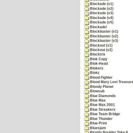
Blockade (v1)
Blockade (v2)
Blockade (v3)
Blockade (v4)
Blockade (v5)
Blockade!
Blockbuster (v1)
Blockbuster (v2)
Blockbuster (v3)
Blockout (v1)
Blockout (v2)
Blocktris
Blok Copy
Blok-Head
Blokers
Blokz
Blood Fighter
Blood Mary Lost Treasur
Bloody Planet
Blowsub
Blue Diamonds
Blue Max
Blue Max 2001
Blue Streakers
Blue Team Bridge
Blue Thunder
Blue-Print
Bluesjam
Bluntly Boulder Take II