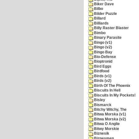
Biker Dave
Bilbo
Bilder Puzzle
Billard
Billiards
Billy Raster Blaster
Bimbo
Binary Parasite
Bingo (v1)
Bingo (v2)
Bingo Bay
Bio-Defense
Bioptronid
Bird Eggs
Birdfood
Birds (v1)
Birds (v2)
Birth Of The Phoenix
Biscuits In Hell
Biscuits In My Pockets!
Bisley
Bismarck
Bitchy Witchy, The
Bitwa Morska (v1)
Bitwa Morska (v2)
Bitwa O Anglie
Bitwy Morskie
Biznesik
Biznesmen