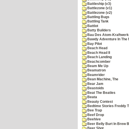
Battleship (v3)
Battlezone (v1)
Battlezone (v2)
Battling Bugs
Battling Tank
Battlot
Batty Builders
Bau Des Atom-Kraftwerk
Bawdy Adventure In The 
Bay Pilot
Beach Head
Beach Head II
Beach Landing
Beachcomber
Beam Me Up
Beamatron
Beamrider
Bean Machine, The
Bear Jam
Beastoids
Beat The Beatles
Beata
Beauty Contest
Bedtime Stories Freddy Th
Bee Trap
Beef Drop
Beehive
Beer Belly Burt In Brew B
Beer Shot