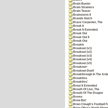
Brain Buster
Brain Strainers
Brain Teaser
Brainstorm II
Brands Hatch
Brave Carpenter, The
Break It
Break It Extended
Break Out
Break Out II
Break-Out
Breakin
Breakout (v1)
Breakout (v2)
Breakout (v3)
Breakout (v4)
Breakout (v5)
Breakout+
Breakout-Duell
Breakthrough In The Ard
Breakthru
Breakthru'
Breat It Extended
Breath Of Live, The
Breath Of The Dragon
Brems
Brew Biz!
Brian Clough's Football F
Brian Oliva's North Shore