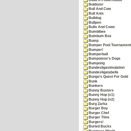
Buldozer
Bull And Cow
Bull Ants
Bulldog
Bullpen
Bulls And Cows
Bumblbee
Bumbum Box
Bump
Bumper Pool Tournament
Bumper!
Bumperball
Bumpomov's Dogs
Bumpong
Bundesligasimulation
Bundesligatabelle
Bungo's Quest For Gold
Bunk
Bunkers
Bunny Busters
Bunny Hop (v1)
Bunny Hop (v2)
Burg Zarka
Burger Boy
Burger Chef
Burger Time
Burgers!
Buried Bucks
Business World