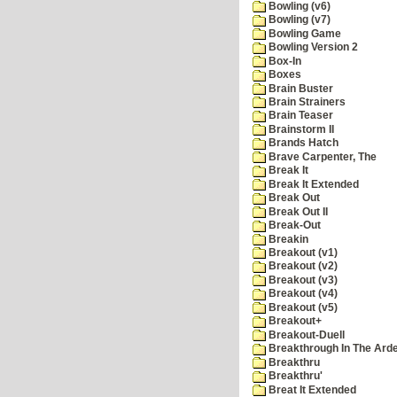
Bowling (v6)
Bowling (v7)
Bowling Game
Bowling Version 2
Box-In
Boxes
Brain Buster
Brain Strainers
Brain Teaser
Brainstorm II
Brands Hatch
Brave Carpenter, The
Break It
Break It Extended
Break Out
Break Out II
Break-Out
Breakin
Breakout (v1)
Breakout (v2)
Breakout (v3)
Breakout (v4)
Breakout (v5)
Breakout+
Breakout-Duell
Breakthrough In The Ard
Breakthru
Breakthru'
Breat It Extended