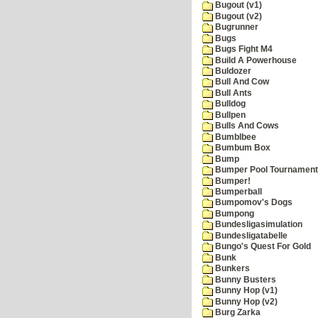
Bugout (v1)
Bugout (v2)
Bugrunner
Bugs
Bugs Fight M4
Build A Powerhouse
Buldozer
Bull And Cow
Bull Ants
Bulldog
Bullpen
Bulls And Cows
Bumblbee
Bumbum Box
Bump
Bumper Pool Tournament
Bumper!
Bumperball
Bumpomov's Dogs
Bumpong
Bundesligasimulation
Bundesligatabelle
Bungo's Quest For Gold
Bunk
Bunkers
Bunny Busters
Bunny Hop (v1)
Bunny Hop (v2)
Burg Zarka