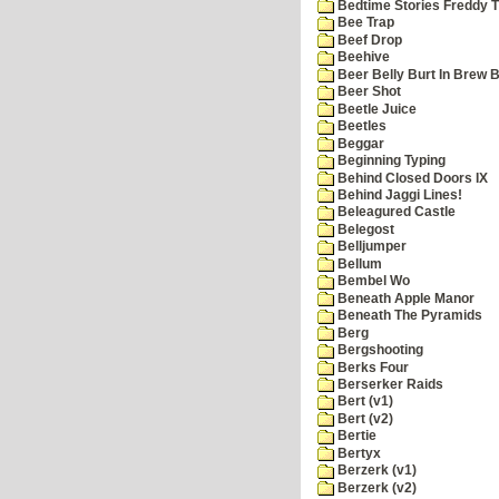
Bedtime Stories Freddy Th
Bee Trap
Beef Drop
Beehive
Beer Belly Burt In Brew B
Beer Shot
Beetle Juice
Beetles
Beggar
Beginning Typing
Behind Closed Doors IX
Behind Jaggi Lines!
Beleagured Castle
Belegost
Belljumper
Bellum
Bembel Wo
Beneath Apple Manor
Beneath The Pyramids
Berg
Bergshooting
Berks Four
Berserker Raids
Bert (v1)
Bert (v2)
Bertie
Bertyx
Berzerk (v1)
Berzerk (v2)