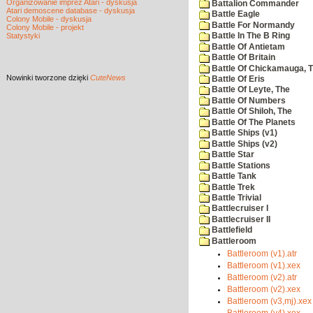
Organizowanie imprez Atari - dyskusja
Battalion Commander
Atari demoscene database - dyskusja
Battle Eagle
Colony Mobile - dyskusja
Battle For Normandy
Colony Mobile - projekt
Statystyki
Battle In The B Ring
Battle Of Antietam
Battle Of Britain
Battle Of Chickamauga, 
Nowinki
tworzone dzięki
CuteNews
Battle Of Eris
Battle Of Leyte, The
Battle Of Numbers
Battle Of Shiloh, The
Battle Of The Planets
Battle Ships (v1)
Battle Ships (v2)
Battle Star
Battle Stations
Battle Tank
Battle Trek
Battle Trivial
Battlecruiser I
Battlecruiser II
Battlefield
Battleroom
Battleroom (v1).atr
Battleroom (v1).xex
Battleroom (v2).atr
Battleroom (v2).xex
Battleroom (v3,mj).xex