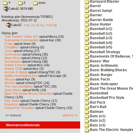
Barnyard Blaster
Y
Z
inne
Barrel
Całość 3074 MB
Barrel Jump!
Barrier
Katalog gier (konwencja TOSEC)
Barrier Battle
Aktualizacja: 2021-07-11
Base Hunter
Całość
,
md5
sha
(
7-Zip
,
TUGZip
)
Baseball (v1)
Opisy gier
Baseball (v2)
"Old Towers" (Atari ST)
opisał Misza (19)
Baseball (v3)
Submarine Commander
opisał Kaz (36)
Baseball (v4)
Frogs
opisał Xeen (0)
Choplifter!
opisał Urborg (0)
Baseball (v5)
Joust
opisał Urborg (17)
Baseball Strategy
Commando
opisał Urborg (35)
Basements Of Bellevue, 
Mario Bros
opisał Urborg (13)
Bases' War
Xenophobe
opisał Urborg (36)
Robbo Forever
opisał tbxx (16)
Basic Arithmetic
Kolony 2106
opisał tbxx (3)
Basic Building Blocks
Archon II: Adept
opisał Urborg/TDC (9)
Basic Burger
Spitfire Ace/Hellcat Ace
opisał Farscape (9)
Wyspa
opisał Kaz (9)
Basic Facts
Archon
opisał Urborg/TDC (16)
Basic Helicopter
The Last Starfighter
opisał TDC (30)
Basil The Great Mouse De
Dwie Wieże
opisał Muffy (19)
Basketball
Basil The Great Mouse Detective
opisał Charlie
Cherry (125)
Basketball Pro Style
Inny Świat
opisał Charlie Cherry (17)
Bat Pack
Inspektor
opisał Charlie Cherry (19)
Bat'n Ball
Grand Prix Simulator
opisał Charlie Cherry (16)
Batman
«« nowsze
starsze »»
Bats (v1)
Bats (v2)
Wewnętrzne/Internals
Bats (v3)
Bats The Electric Vampi