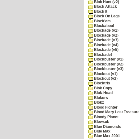
Blob Hunt (v2)
Block Attack
Block It
Block On Legs
Block'em
Blockaboo!
Blockade (v1)
Blockade (v2)
Blockade (v3)
Blockade (v4)
Blockade (v5)
Blockade!
Blockbuster (v1)
Blockbuster (v2)
Blockbuster (v3)
Blockout (v1)
Blockout (v2)
Blocktris
Blok Copy
Blok-Head
Blokers
Blokz
Blood Fighter
Blood Mary Lost Treasur
Bloody Planet
Blowsub
Blue Diamonds
Blue Max
Blue Max 2001