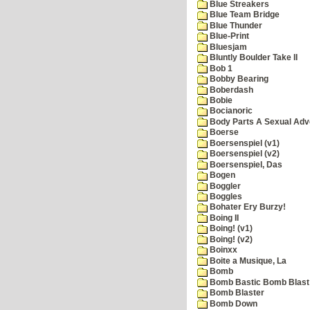
Blue Streakers
Blue Team Bridge
Blue Thunder
Blue-Print
Bluesjam
Bluntly Boulder Take II
Bob 1
Bobby Bearing
Boberdash
Bobie
Bocianoric
Body Parts A Sexual Adv
Boerse
Boersenspiel (v1)
Boersenspiel (v2)
Boersenspiel, Das
Bogen
Boggler
Boggles
Bohater Ery Burzy!
Boing II
Boing! (v1)
Boing! (v2)
Boinxx
Boite a Musique, La
Bomb
Bomb Bastic Bomb Blast 
Bomb Blaster
Bomb Down