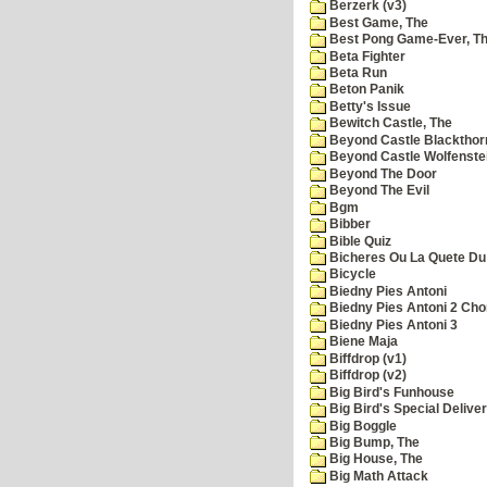
Berzerk (v3)
Best Game, The
Best Pong Game-Ever, T
Beta Fighter
Beta Run
Beton Panik
Betty's Issue
Bewitch Castle, The
Beyond Castle Blackthor
Beyond Castle Wolfenste
Beyond The Door
Beyond The Evil
Bgm
Bibber
Bible Quiz
Bicheres Ou La Quete Du
Bicycle
Biedny Pies Antoni
Biedny Pies Antoni 2 Cho
Biedny Pies Antoni 3
Biene Maja
Biffdrop (v1)
Biffdrop (v2)
Big Bird's Funhouse
Big Bird's Special Delive
Big Boggle
Big Bump, The
Big House, The
Big Math Attack