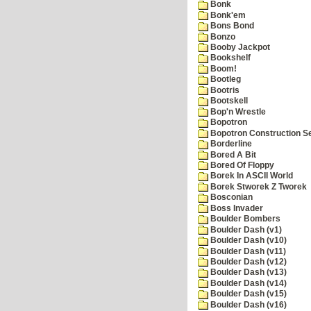
Bonk
Bonk'em
Bons Bond
Bonzo
Booby Jackpot
Bookshelf
Boom!
Bootleg
Bootris
Bootskell
Bop'n Wrestle
Bopotron
Bopotron Construction S
Borderline
Bored A Bit
Bored Of Floppy
Borek In ASCII World
Borek Stworek Z Tworek
Bosconian
Boss Invader
Boulder Bombers
Boulder Dash (v1)
Boulder Dash (v10)
Boulder Dash (v11)
Boulder Dash (v12)
Boulder Dash (v13)
Boulder Dash (v14)
Boulder Dash (v15)
Boulder Dash (v16)