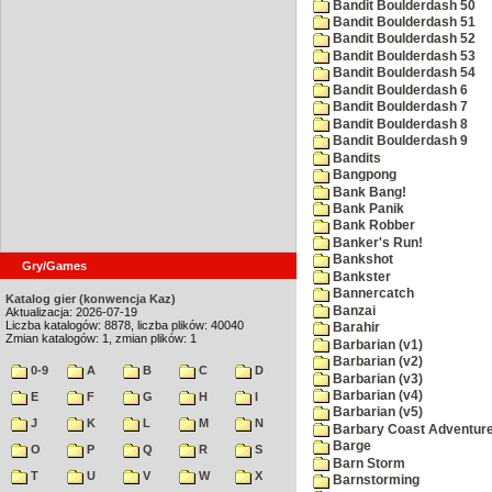
Bandit Boulderdash 50
Bandit Boulderdash 51
Bandit Boulderdash 52
Bandit Boulderdash 53
Bandit Boulderdash 54
Bandit Boulderdash 6
Bandit Boulderdash 7
Bandit Boulderdash 8
Bandit Boulderdash 9
Bandits
Bangpong
Bank Bang!
Bank Panik
Bank Robber
Banker's Run!
Bankshot
Gry/Games
Bankster
Bannercatch
Katalog gier (konwencja Kaz)
Banzai
Aktualizacja: 2026-07-19
Liczba katalogów: 8878, liczba plików: 40040
Barahir
Zmian katalogów: 1, zmian plików: 1
Barbarian (v1)
Barbarian (v2)
0-9
A
B
C
D
Barbarian (v3)
Barbarian (v4)
E
F
G
H
I
Barbarian (v5)
J
K
L
M
N
Barbary Coast Adventur
Barge
O
P
Q
R
S
Barn Storm
T
U
V
W
X
Barnstorming