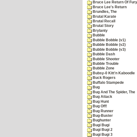
Bruce Lee Return Of Fur
Bruce Lee's Return
Brundles, The
Brutal Karate
Brutal Recall
Brutal Story
Brylanty
Bubble
Bubble Bobble (v1)
Bubble Bobble (v2)
Bubble Bobble (v3)
Bubble Dash
Bubble Shooter
Bubble Trouble
Bubble Zone
Bubsy-0 Kitt'n Kaboodle
Buck Rogers
Buffalo Stampede
Bug
Bug And The Spider, The
Bug Attack
Bug Hunt
Bug Off!
Bug Runner
Bug-Buster
Bughunter
Bugi Bugi
Bugi Bugi 2
Bugi Bugi 3