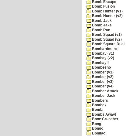
Bomb Escape
Bomb Fusion
Bomb Hunter (v1)
Bomb Hunter (v2)
Bomb Jack
Bomb Jake
Bomb Run
Bomb Squad (v1)
Bomb Squad (v2)
Bomb Square Duel
Bombardment
Bombay (v1)
Bombay (v2)
Bombay II
Bombeeno
Bomber (v1)
Bomber (v2)
Bomber (v3)
Bomber (v4)
Bomber Attack
Bomber Jack
Bombers
Bombex
Bombi
Bombs Away!
Bone Cruncher
Bong
Bongo
Bonifac