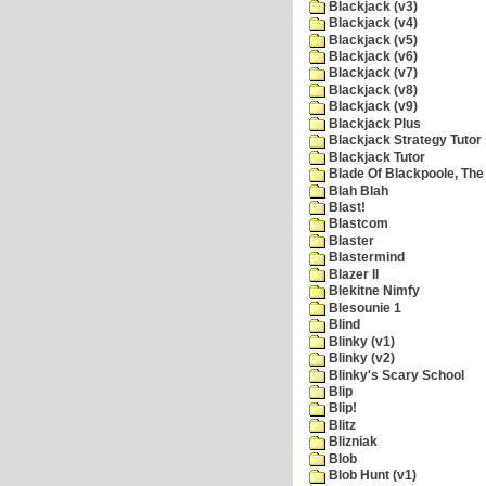
Blackjack (v3)
Blackjack (v4)
Blackjack (v5)
Blackjack (v6)
Blackjack (v7)
Blackjack (v8)
Blackjack (v9)
Blackjack Plus
Blackjack Strategy Tutor
Blackjack Tutor
Blade Of Blackpoole, The
Blah Blah
Blast!
Blastcom
Blaster
Blastermind
Blazer II
Blekitne Nimfy
Blesounie 1
Blind
Blinky (v1)
Blinky (v2)
Blinky's Scary School
Blip
Blip!
Blitz
Blizniak
Blob
Blob Hunt (v1)