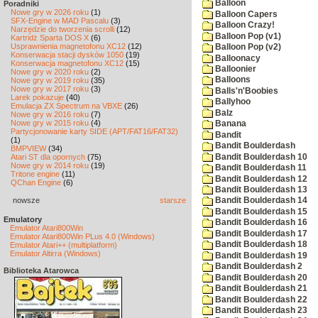
Balloon
Poradniki
Nowe gry w 2026 roku
(1)
Balloon Capers
SFX-Engine w MAD Pascalu
(3)
Balloon Crazy!
Narzędzie do tworzenia scrolli
(12)
Balloon Pop (v1)
Kartridż Sparta DOS X
(6)
Usprawnienia magnetofonu XC12
(12)
Balloon Pop (v2)
Konserwacja stacji dysków 1050
(19)
Balloonacy
Konserwacja magnetofonu XC12
(15)
Balloonier
Nowe gry w 2020 roku
(2)
Balloons
Nowe gry w 2019 roku
(35)
Nowe gry w 2017 roku
(3)
Balls'n'Boobies
Larek pokazuje
(40)
Ballyhoo
Emulacja ZX Spectrum na VBXE
(26)
Balz
Nowe gry w 2016 roku
(7)
Nowe gry w 2015 roku
(4)
Banana
Partycjonowanie karty SIDE (APT/FAT16/FAT32)
Bandit
(1)
Bandit Boulderdash
BMPVIEW
(34)
Bandit Boulderdash 10
Atari ST dla opornych
(75)
Nowe gry w 2014 roku
(19)
Bandit Boulderdash 11
Tritone engine
(11)
Bandit Boulderdash 12
QChan Engine
(6)
Bandit Boulderdash 13
nowsze
starsze
Bandit Boulderdash 14
Bandit Boulderdash 15
Emulatory
Bandit Boulderdash 16
Emulator Atari800Win
Bandit Boulderdash 17
Emulator Atari800Win PLus 4.0 (Windows)
Bandit Boulderdash 18
Emulator Atari++ (multiplatform)
Emulator Altirra (Windows)
Bandit Boulderdash 19
Bandit Boulderdash 2
Biblioteka Atarowca
Bandit Boulderdash 20
Bandit Boulderdash 21
Bandit Boulderdash 22
Bandit Boulderdash 23