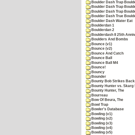
Boulder Dash Trap Bould
Boulder Dash Trap Bould
Boulder Dash Trap Bould
Boulder Dash True Bould
Boulder Dash Water Eat
Boulderdan 1
Boulderdan 2
Boulderdash II 25th Anni
Boulders And Bombs
Bounce (v1)
Bounce (v2)
Bounce And Catch
Bounce Ball
Bounce Ball M4
Bounce!
Bouncy
Bounder
Bounty Bob Strikes Back
Bounty Hunter vs. Skarg S
Bounty Hunter, The
Bourreau
Bow Of Beura, The
Bowl Trap
Bowler's Database
Bowling (v1)
Bowling (v2)
Bowling (v3)
Bowling (v4)
Bowling (v5)