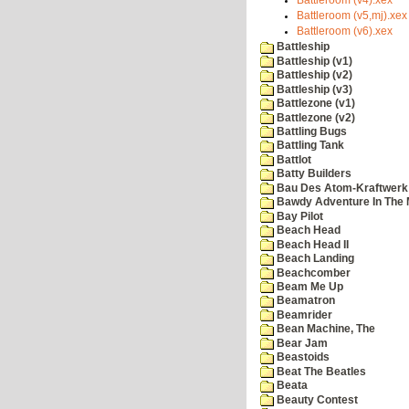
Battleroom (v4).xex
Battleroom (v5,mj).xex
Battleroom (v6).xex
Battleship
Battleship (v1)
Battleship (v2)
Battleship (v3)
Battlezone (v1)
Battlezone (v2)
Battling Bugs
Battling Tank
Battlot
Batty Builders
Bau Des Atom-Kraftwerk
Bawdy Adventure In The 
Bay Pilot
Beach Head
Beach Head II
Beach Landing
Beachcomber
Beam Me Up
Beamatron
Beamrider
Bean Machine, The
Bear Jam
Beastoids
Beat The Beatles
Beata
Beauty Contest