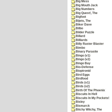
Big Mess
Big Mouth Jack
Big Numbers
Big Quest!, The
Bigfoot
Bijets, The
Biker Dave
Bilbo
Bilder Puzzle
Billard
Billiards
Billy Raster Blaster
Bimbo
Binary Parasite
Bingo (v1)
Bingo (v2)
Bingo Bay
Bio-Defense
Bioptronid
Bird Eggs
Birdfood
Birds (v1)
Birds (v2)
Birth Of The Phoenix
Biscuits In Hell
Biscuits In My Pockets!
Bisley
Bismarck
Bitchy Witchy, The