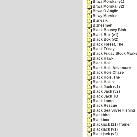
Bitwa Morska (v1)
Bitwa Morska (v2)
Bitwa O Anglie
Bitwy Morskie
Biznesik
Biznesmen
Black Bouncy Blob
Black Box (v1)
Black Box (v2)
Black Forest, The
Black Friday
Black Friday Stock Mark
Black Hawk
Black Hole
Black Hole Adventure
Black Hole Chase
Black Hole, The
Black Holes
Black Jack (v1)
Black Jack (v2)
Black Jack TQ
Black Lamp
Black Rescue
Black Sea Silver Fishing
Blackbird
Blackbox
Blackjack (21) Trainer
Blackjack (v1)
Blackjack (v2)