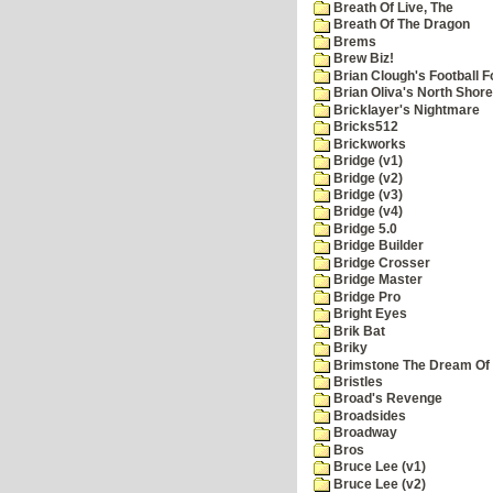
Breath Of Live, The
Breath Of The Dragon
Brems
Brew Biz!
Brian Clough's Football F
Brian Oliva's North Shore
Bricklayer's Nightmare
Bricks512
Brickworks
Bridge (v1)
Bridge (v2)
Bridge (v3)
Bridge (v4)
Bridge 5.0
Bridge Builder
Bridge Crosser
Bridge Master
Bridge Pro
Bright Eyes
Brik Bat
Briky
Brimstone The Dream Of
Bristles
Broad's Revenge
Broadsides
Broadway
Bros
Bruce Lee (v1)
Bruce Lee (v2)