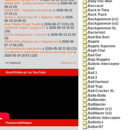
Baby Pac-Man
KWAS #40 - zabierzcie Atari Portfolio!
z 2026-06-23
Baccarat
08:12 (0)
KWAS #40 - naprawa retrosprzętu
z 2026-06-21
Back In Time
17:15 (1)
Back Track
Sceny z demosceny #7 z Bigerem i MBR
z 2026-
Backgammon (v1)
06-19 22:08 (0)
Backgammon (v2)
Atari Floppy Image Toolkit
z 2026-06-17 13:51 (9)
Spotkanie online z grupą LST
z 2026-06-16 16:32
Backgammon XL
(16)
Bacterion!
Recoil zintegrowany z macOS
z 2026-06-13 21:34
Bad Bat Bart
(5)
KWAS #40 odbędzie się w Katowicach
z 2026-06-
Bagels
07 17:59 (25)
Bagels Supreme
Commodore po atarowsku
z 2026-05-28 21:50 (21)
Bagh Chal
Urządzenie z rekordowo szybką transmisją SIO!
z
Bail Out
2026-05-24 20:57 (116)
Baja Buggies
«« nowsze
starsze »»
Balistic Interceptor
Ball
AtariOnline.pl na YouTube
Ball 1
Ball 2
Ball Harbour
Ball Trap
Ball-Cracker XL
Balla-Balla
Ballbender
Ballblaster
Ballblazer (v1)
Ballblazer (v2)
Ballistic Interceptor
Ballistics
Pomocnik/Helper
Ballon'87