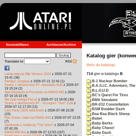
Nowinki/News
Archiwum/Archive
Katalog gier (konwe
Translate to
RSS
Wróc do katalogu
714
gier w katalogu
B
:
Letnia edycja Silly Venture 2026
z 2026-07-31
15:41 (36)
B-1 Nuclear Bomber
Pamięci Jurgiego
z 2026-07-21 12:42 (1)
Sceny z demosceny #7: opowiada SuN
z 2026-07-
B.A.S.I.C. Adventure, The
19 15:24 (2)
B.L.O.U.D
Atari Muzeum w Poznaniu na KWAS #40
z 2026-
BC's Quest For Tires
07-16 16:10 (4)
Nie żyje kolega Pecuś
z 2026-07-13 18:00 (30)
BMX Simulator
Sceny z demosceny #7 - Grzegorz "Sun" Żyła
z
BR-032 Constellation
2026-07-12 17:29 (12)
BSM Boulder Dash
Lost Party 2026 nadchodzi
z 2026-07-08 15:28
Baa Baa Black Sheep
(23)
Pan Zenon i Atari na KWAS #40
z 2026-07-07 13:25
Babel
(7)
Baby Berks
Spotkanie z redakcją "The Voice"
z 2026-07-04
Baby Chase!
07:42 (9)
KWAS #40 live
z 2026-06-27 12:53 (167)
Baby Dash
Spotkanie z grupą USSR
z 2026-06-26 19:36 (11)