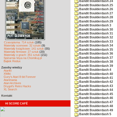
Bandit Boulderdash 24
Bandit Boulderdash 25
Bandit Boulderdash 26
Bandit Boulderdash 27
Bandit Boulderdash 28
Bandit Boulderdash 29
Bandit Boulderdash 3
Bandit Boulderdash 30
Bandit Boulderdash 31
Bandit Boulderdash 32
Bandit Boulderdash 33
Czasopisma: 714 sztuk
(185)
Materiały scenowe: 32 sztuki
(9)
Bandit Boulderdash 34
Materiały książkowe: 141 sztuk
(55)
Bandit Boulderdash 35
Materiały firmowe: 27 sztuk
(20)
Bandit Boulderdash 36
Materiały o grach: 351 sztuk
(211)
Bandit Boulderdash 37
Spiżarnia Voya na Chomikuj.pl
Bajtek Redux
Bandit Boulderdash 38
Bandit Boulderdash 39
Zasoby wiedzy
Bandit Boulderdash 4
Atariki
XWiki
Bandit Boulderdash 40
Gury's Atari 8-bit Forever
Bandit Boulderdash 41
Atarimania
Bandit Boulderdash 42
Atari Archives
Bandit Boulderdash 43
Drygol's Retro Hacks
XL Search
Bandit Boulderdash 44
Bandit Boulderdash 45
Kontakt
Bandit Boulderdash 46
Bandit Boulderdash 47
HI SCORE CAFÉ
Bandit Boulderdash 48
Bandit Boulderdash 49
Bandit Boulderdash 5