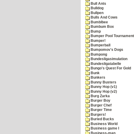
Bull Ants
Bulldog
Bullpen
Bulls And Cows
Bumblbee
Bumbum Box
Bump
Bumper Pool Tournament
Bumper!
Bumperball
Bumpomov's Dogs
Bumpong
Bundesligasimulation
Bundesligatabelle
Bungo's Quest For Gold
Bunk
Bunkers
Bunny Busters
Bunny Hop (v1)
Bunny Hop (v2)
Burg Zarka
Burger Boy
Burger Chef
Burger Time
Burgers!
Buried Bucks
Business World
Business game I
Business-man