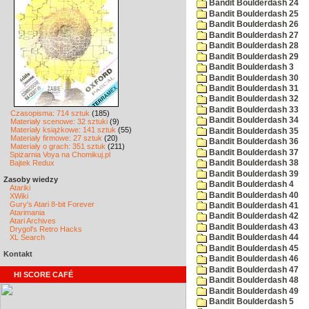
Bandit Boulderdash 24
Bandit Boulderdash 25
Bandit Boulderdash 26
Bandit Boulderdash 27
Bandit Boulderdash 28
Bandit Boulderdash 29
Bandit Boulderdash 3
Bandit Boulderdash 30
Bandit Boulderdash 31
Bandit Boulderdash 32
Bandit Boulderdash 33
Czasopisma: 714 sztuk
(185)
Bandit Boulderdash 34
Materiały scenowe: 32 sztuki
(9)
Materiały książkowe: 141 sztuk
(55)
Bandit Boulderdash 35
Materiały firmowe: 27 sztuk
(20)
Bandit Boulderdash 36
Materiały o grach: 351 sztuk
(211)
Bandit Boulderdash 37
Spiżarnia Voya na Chomikuj.pl
Bajtek Redux
Bandit Boulderdash 38
Bandit Boulderdash 39
Zasoby wiedzy
Bandit Boulderdash 4
Atariki
Bandit Boulderdash 40
XWiki
Gury's Atari 8-bit Forever
Bandit Boulderdash 41
Atarimania
Bandit Boulderdash 42
Atari Archives
Bandit Boulderdash 43
Drygol's Retro Hacks
XL Search
Bandit Boulderdash 44
Bandit Boulderdash 45
Kontakt
Bandit Boulderdash 46
Bandit Boulderdash 47
HI SCORE CAFÉ
Bandit Boulderdash 48
Bandit Boulderdash 49
Bandit Boulderdash 5