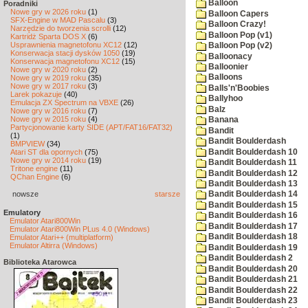
Balloon
Poradniki
Nowe gry w 2026 roku
(1)
Balloon Capers
SFX-Engine w MAD Pascalu
(3)
Balloon Crazy!
Narzędzie do tworzenia scrolli
(12)
Balloon Pop (v1)
Kartridż Sparta DOS X
(6)
Usprawnienia magnetofonu XC12
(12)
Balloon Pop (v2)
Konserwacja stacji dysków 1050
(19)
Balloonacy
Konserwacja magnetofonu XC12
(15)
Balloonier
Nowe gry w 2020 roku
(2)
Balloons
Nowe gry w 2019 roku
(35)
Nowe gry w 2017 roku
(3)
Balls'n'Boobies
Larek pokazuje
(40)
Ballyhoo
Emulacja ZX Spectrum na VBXE
(26)
Balz
Nowe gry w 2016 roku
(7)
Nowe gry w 2015 roku
(4)
Banana
Partycjonowanie karty SIDE (APT/FAT16/FAT32)
Bandit
(1)
Bandit Boulderdash
BMPVIEW
(34)
Bandit Boulderdash 10
Atari ST dla opornych
(75)
Nowe gry w 2014 roku
(19)
Bandit Boulderdash 11
Tritone engine
(11)
Bandit Boulderdash 12
QChan Engine
(6)
Bandit Boulderdash 13
nowsze
starsze
Bandit Boulderdash 14
Bandit Boulderdash 15
Emulatory
Bandit Boulderdash 16
Emulator Atari800Win
Bandit Boulderdash 17
Emulator Atari800Win PLus 4.0 (Windows)
Bandit Boulderdash 18
Emulator Atari++ (multiplatform)
Emulator Altirra (Windows)
Bandit Boulderdash 19
Bandit Boulderdash 2
Biblioteka Atarowca
Bandit Boulderdash 20
Bandit Boulderdash 21
Bandit Boulderdash 22
Bandit Boulderdash 23