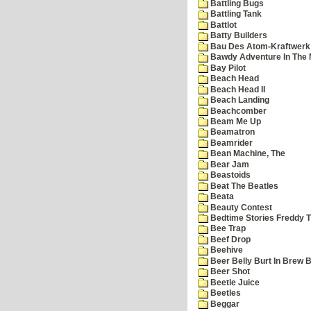
Battling Bugs
Battling Tank
Battlot
Batty Builders
Bau Des Atom-Kraftwerk
Bawdy Adventure In The 
Bay Pilot
Beach Head
Beach Head II
Beach Landing
Beachcomber
Beam Me Up
Beamatron
Beamrider
Bean Machine, The
Bear Jam
Beastoids
Beat The Beatles
Beata
Beauty Contest
Bedtime Stories Freddy Th
Bee Trap
Beef Drop
Beehive
Beer Belly Burt In Brew B
Beer Shot
Beetle Juice
Beetles
Beggar