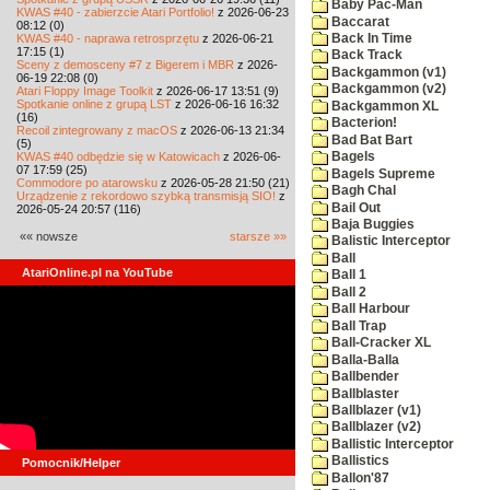
Baby Pac-Man
KWAS #40 - zabierzcie Atari Portfolio!
z 2026-06-23
Baccarat
08:12 (0)
KWAS #40 - naprawa retrosprzętu
z 2026-06-21
Back In Time
17:15 (1)
Back Track
Sceny z demosceny #7 z Bigerem i MBR
z 2026-
Backgammon (v1)
06-19 22:08 (0)
Backgammon (v2)
Atari Floppy Image Toolkit
z 2026-06-17 13:51 (9)
Spotkanie online z grupą LST
z 2026-06-16 16:32
Backgammon XL
(16)
Bacterion!
Recoil zintegrowany z macOS
z 2026-06-13 21:34
Bad Bat Bart
(5)
KWAS #40 odbędzie się w Katowicach
z 2026-06-
Bagels
07 17:59 (25)
Bagels Supreme
Commodore po atarowsku
z 2026-05-28 21:50 (21)
Bagh Chal
Urządzenie z rekordowo szybką transmisją SIO!
z
Bail Out
2026-05-24 20:57 (116)
Baja Buggies
«« nowsze
starsze »»
Balistic Interceptor
Ball
AtariOnline.pl na YouTube
Ball 1
Ball 2
Ball Harbour
Ball Trap
Ball-Cracker XL
Balla-Balla
Ballbender
Ballblaster
Ballblazer (v1)
Ballblazer (v2)
Ballistic Interceptor
Ballistics
Pomocnik/Helper
Ballon'87