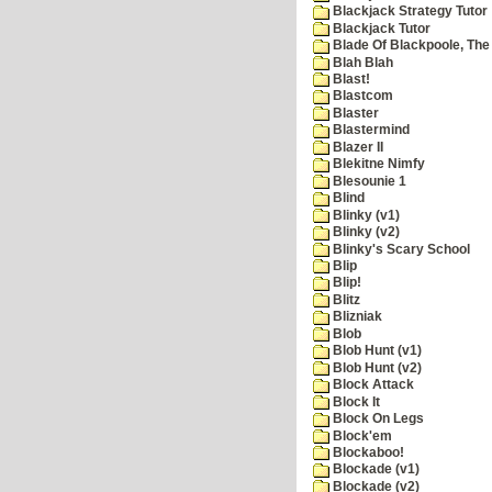
Blackjack Strategy Tutor
Blackjack Tutor
Blade Of Blackpoole, The
Blah Blah
Blast!
Blastcom
Blaster
Blastermind
Blazer II
Blekitne Nimfy
Blesounie 1
Blind
Blinky (v1)
Blinky (v2)
Blinky's Scary School
Blip
Blip!
Blitz
Blizniak
Blob
Blob Hunt (v1)
Blob Hunt (v2)
Block Attack
Block It
Block On Legs
Block'em
Blockaboo!
Blockade (v1)
Blockade (v2)