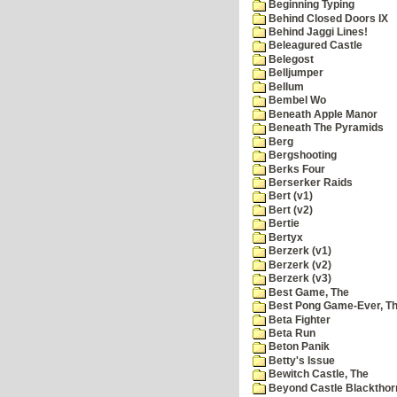
Beginning Typing
Behind Closed Doors IX
Behind Jaggi Lines!
Beleagured Castle
Belegost
Belljumper
Bellum
Bembel Wo
Beneath Apple Manor
Beneath The Pyramids
Berg
Bergshooting
Berks Four
Berserker Raids
Bert (v1)
Bert (v2)
Bertie
Bertyx
Berzerk (v1)
Berzerk (v2)
Berzerk (v3)
Best Game, The
Best Pong Game-Ever, T
Beta Fighter
Beta Run
Beton Panik
Betty's Issue
Bewitch Castle, The
Beyond Castle Blackthor