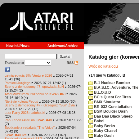
Nowinki/News
Archiwum/Archive
Katalog gier (konwe
Translate to
RSS
Wróc do katalogu
714
gier w katalogu
B
:
Letnia edycja Silly Venture 2026
z 2026-07-31
15:41 (36)
B-1 Nuclear Bomber
Pamięci Jurgiego
z 2026-07-21 12:42 (1)
Sceny z demosceny #7: opowiada SuN
z 2026-07-
B.A.S.I.C. Adventure, The
19 15:24 (2)
B.L.O.U.D
Atari Muzeum w Poznaniu na KWAS #40
z 2026-
BC's Quest For Tires
07-16 16:10 (4)
Nie żyje kolega Pecuś
z 2026-07-13 18:00 (30)
BMX Simulator
Sceny z demosceny #7 - Grzegorz "Sun" Żyła
z
BR-032 Constellation
2026-07-12 17:29 (12)
BSM Boulder Dash
Lost Party 2026 nadchodzi
z 2026-07-08 15:28
Baa Baa Black Sheep
(23)
Pan Zenon i Atari na KWAS #40
z 2026-07-07 13:25
Babel
(7)
Baby Berks
Spotkanie z redakcją "The Voice"
z 2026-07-04
Baby Chase!
07:42 (9)
KWAS #40 live
z 2026-06-27 12:53 (167)
Baby Dash
Spotkanie z grupą USSR
z 2026-06-26 19:36 (11)