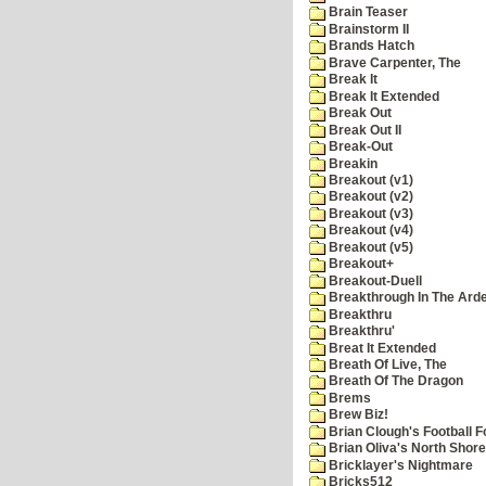
Brain Teaser
Brainstorm II
Brands Hatch
Brave Carpenter, The
Break It
Break It Extended
Break Out
Break Out II
Break-Out
Breakin
Breakout (v1)
Breakout (v2)
Breakout (v3)
Breakout (v4)
Breakout (v5)
Breakout+
Breakout-Duell
Breakthrough In The Ard
Breakthru
Breakthru'
Breat It Extended
Breath Of Live, The
Breath Of The Dragon
Brems
Brew Biz!
Brian Clough's Football F
Brian Oliva's North Shore
Bricklayer's Nightmare
Bricks512