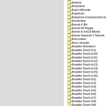
Bootris
Bootskell
Bop'n Wrestle
Bopotron
Bopotron Construction S
Borderline
Bored A Bit
Bored Of Floppy
Borek In ASCII World
Borek Stworek Z Tworek
Bosconian
Boss Invader
Boulder Bombers
Boulder Dash (v1)
Boulder Dash (v10)
Boulder Dash (v11)
Boulder Dash (v12)
Boulder Dash (v13)
Boulder Dash (v14)
Boulder Dash (v15)
Boulder Dash (v16)
Boulder Dash (v2)
Boulder Dash (v3)
Boulder Dash (v4)
Boulder Dash (v5)
Boulder Dash (v6)
Boulder Dash (v7)
Boulder Dash (v8)
Boulder Dash (v9)