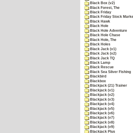
Black Box (v2)
Black Forest, The
Black Friday
Black Friday Stock Mark
Black Hawk
Black Hole
Black Hole Adventure
Black Hole Chase
Black Hole, The
Black Holes
Black Jack (v1)
Black Jack (v2)
Black Jack TQ
Black Lamp
Black Rescue
Black Sea Silver Fishing
Blackbird
Blackbox
Blackjack (21) Trainer
Blackjack (v1)
Blackjack (v2)
Blackjack (v3)
Blackjack (v4)
Blackjack (v5)
Blackjack (v6)
Blackjack (v7)
Blackjack (v8)
Blackjack (v9)
Blackjack Plus