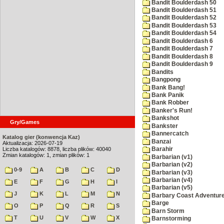
Bandit Boulderdash 50
Bandit Boulderdash 51
Bandit Boulderdash 52
Bandit Boulderdash 53
Bandit Boulderdash 54
Bandit Boulderdash 6
Bandit Boulderdash 7
Bandit Boulderdash 8
Bandit Boulderdash 9
Bandits
Bangpong
Bank Bang!
Bank Panik
Bank Robber
Banker's Run!
Bankshot
Gry/Games
Bankster
Bannercatch
Katalog gier (konwencja Kaz)
Banzai
Aktualizacja: 2026-07-19
Liczba katalogów: 8878, liczba plików: 40040
Barahir
Zmian katalogów: 1, zmian plików: 1
Barbarian (v1)
Barbarian (v2)
0-9
A
B
C
D
Barbarian (v3)
Barbarian (v4)
E
F
G
H
I
Barbarian (v5)
J
K
L
M
N
Barbary Coast Adventur
Barge
O
P
Q
R
S
Barn Storm
T
U
V
W
X
Barnstorming