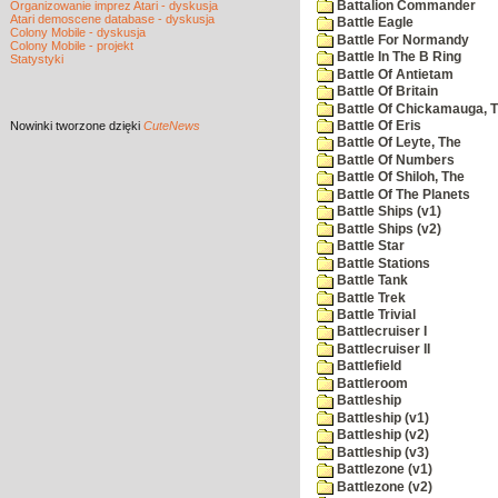
Battalion Commander
Organizowanie imprez Atari - dyskusja
Atari demoscene database - dyskusja
Battle Eagle
Colony Mobile - dyskusja
Battle For Normandy
Colony Mobile - projekt
Battle In The B Ring
Statystyki
Battle Of Antietam
Battle Of Britain
Battle Of Chickamauga, 
Nowinki
tworzone dzięki
CuteNews
Battle Of Eris
Battle Of Leyte, The
Battle Of Numbers
Battle Of Shiloh, The
Battle Of The Planets
Battle Ships (v1)
Battle Ships (v2)
Battle Star
Battle Stations
Battle Tank
Battle Trek
Battle Trivial
Battlecruiser I
Battlecruiser II
Battlefield
Battleroom
Battleship
Battleship (v1)
Battleship (v2)
Battleship (v3)
Battlezone (v1)
Battlezone (v2)