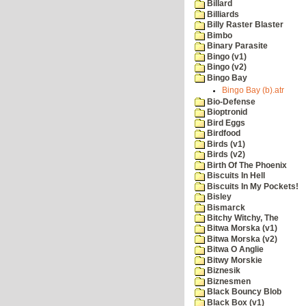
Billard
Billiards
Billy Raster Blaster
Bimbo
Binary Parasite
Bingo (v1)
Bingo (v2)
Bingo Bay
Bingo Bay (b).atr
Bio-Defense
Bioptronid
Bird Eggs
Birdfood
Birds (v1)
Birds (v2)
Birth Of The Phoenix
Biscuits In Hell
Biscuits In My Pockets!
Bisley
Bismarck
Bitchy Witchy, The
Bitwa Morska (v1)
Bitwa Morska (v2)
Bitwa O Anglie
Bitwy Morskie
Biznesik
Biznesmen
Black Bouncy Blob
Black Box (v1)