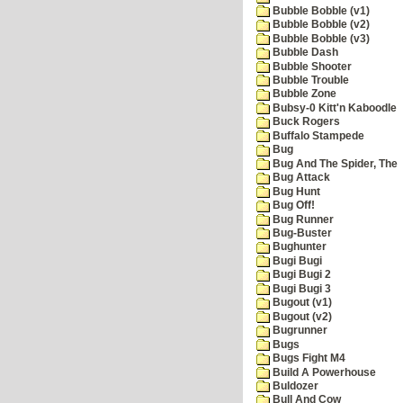
Bubble Bobble (v1)
Bubble Bobble (v2)
Bubble Bobble (v3)
Bubble Dash
Bubble Shooter
Bubble Trouble
Bubble Zone
Bubsy-0 Kitt'n Kaboodle
Buck Rogers
Buffalo Stampede
Bug
Bug And The Spider, The
Bug Attack
Bug Hunt
Bug Off!
Bug Runner
Bug-Buster
Bughunter
Bugi Bugi
Bugi Bugi 2
Bugi Bugi 3
Bugout (v1)
Bugout (v2)
Bugrunner
Bugs
Bugs Fight M4
Build A Powerhouse
Buldozer
Bull And Cow