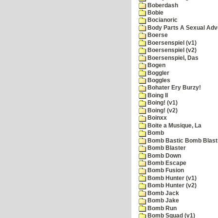
Boberdash
Bobie
Bocianoric
Body Parts A Sexual Adv
Boerse
Boersenspiel (v1)
Boersenspiel (v2)
Boersenspiel, Das
Bogen
Boggler
Boggles
Bohater Ery Burzy!
Boing II
Boing! (v1)
Boing! (v2)
Boinxx
Boite a Musique, La
Bomb
Bomb Bastic Bomb Blast 
Bomb Blaster
Bomb Down
Bomb Escape
Bomb Fusion
Bomb Hunter (v1)
Bomb Hunter (v2)
Bomb Jack
Bomb Jake
Bomb Run
Bomb Squad (v1)