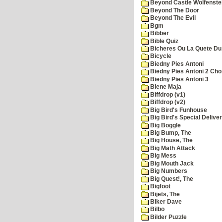
Beyond Castle Wolfenste
Beyond The Door
Beyond The Evil
Bgm
Bibber
Bible Quiz
Bicheres Ou La Quete Du
Bicycle
Biedny Pies Antoni
Biedny Pies Antoni 2 Cho
Biedny Pies Antoni 3
Biene Maja
Biffdrop (v1)
Biffdrop (v2)
Big Bird's Funhouse
Big Bird's Special Delive
Big Boggle
Big Bump, The
Big House, The
Big Math Attack
Big Mess
Big Mouth Jack
Big Numbers
Big Quest!, The
Bigfoot
Bijets, The
Biker Dave
Bilbo
Bilder Puzzle