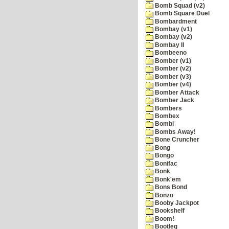
Bomb Squad (v2)
Bomb Square Duel
Bombardment
Bombay (v1)
Bombay (v2)
Bombay II
Bombeeno
Bomber (v1)
Bomber (v2)
Bomber (v3)
Bomber (v4)
Bomber Attack
Bomber Jack
Bombers
Bombex
Bombi
Bombs Away!
Bone Cruncher
Bong
Bongo
Bonifac
Bonk
Bonk'em
Bons Bond
Bonzo
Booby Jackpot
Bookshelf
Boom!
Bootleg