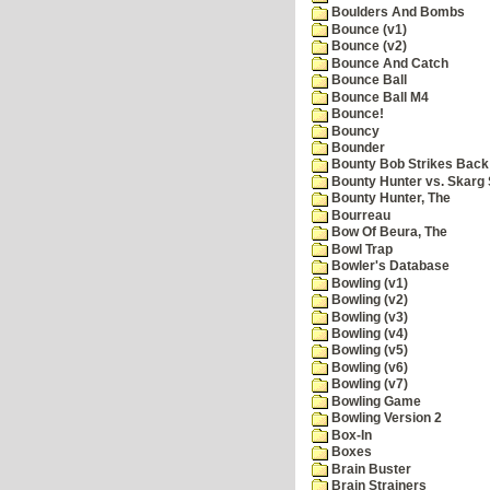
Boulders And Bombs
Bounce (v1)
Bounce (v2)
Bounce And Catch
Bounce Ball
Bounce Ball M4
Bounce!
Bouncy
Bounder
Bounty Bob Strikes Back
Bounty Hunter vs. Skarg S
Bounty Hunter, The
Bourreau
Bow Of Beura, The
Bowl Trap
Bowler's Database
Bowling (v1)
Bowling (v2)
Bowling (v3)
Bowling (v4)
Bowling (v5)
Bowling (v6)
Bowling (v7)
Bowling Game
Bowling Version 2
Box-In
Boxes
Brain Buster
Brain Strainers