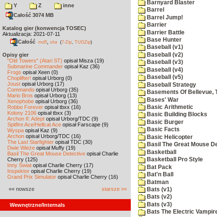
Barnyard Blaster
Y
Z
inne
Barrel
Całość 3074 MB
Barrel Jump!
Barrier
Katalog gier (konwencja TOSEC)
Barrier Battle
Aktualizacja: 2021-07-11
Base Hunter
Całość
,
md5
sha
(
7-Zip
,
TUGZip
)
Baseball (v1)
Baseball (v2)
Opisy gier
"Old Towers" (Atari ST)
opisał Misza (19)
Baseball (v3)
Submarine Commander
opisał Kaz (36)
Baseball (v4)
Frogs
opisał Xeen (0)
Baseball (v5)
Choplifter!
opisał Urborg (0)
Joust
opisał Urborg (17)
Baseball Strategy
Commando
opisał Urborg (35)
Basements Of Bellevue, 
Mario Bros
opisał Urborg (13)
Bases' War
Xenophobe
opisał Urborg (36)
Robbo Forever
opisał tbxx (16)
Basic Arithmetic
Kolony 2106
opisał tbxx (3)
Basic Building Blocks
Archon II: Adept
opisał Urborg/TDC (9)
Basic Burger
Spitfire Ace/Hellcat Ace
opisał Farscape (9)
Basic Facts
Wyspa
opisał Kaz (9)
Archon
opisał Urborg/TDC (16)
Basic Helicopter
The Last Starfighter
opisał TDC (30)
Basil The Great Mouse De
Dwie Wieże
opisał Muffy (19)
Basketball
Basil The Great Mouse Detective
opisał Charlie
Cherry (125)
Basketball Pro Style
Inny Świat
opisał Charlie Cherry (17)
Bat Pack
Inspektor
opisał Charlie Cherry (19)
Bat'n Ball
Grand Prix Simulator
opisał Charlie Cherry (16)
Batman
«« nowsze
starsze »»
Bats (v1)
Bats (v2)
Bats (v3)
Wewnętrzne/Internals
Bats The Electric Vampi