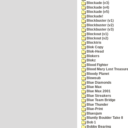
Blockade (v3)
Blockade (v4)
Blockade (v5)
Blockade!
Blockbuster (v1)
Blockbuster (v2)
Blockbuster (v3)
Blockout (v1)
Blockout (v2)
Blocktris
Blok Copy
Blok-Head
Blokers
Blokz
Blood Fighter
Blood Mary Lost Treasur
Bloody Planet
Blowsub
Blue Diamonds
Blue Max
Blue Max 2001
Blue Streakers
Blue Team Bridge
Blue Thunder
Blue-Print
Bluesjam
Bluntly Boulder Take II
Bob 1
Bobby Bearing