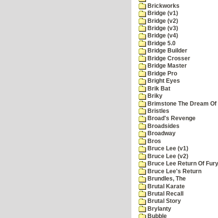
Brickworks
Bridge (v1)
Bridge (v2)
Bridge (v3)
Bridge (v4)
Bridge 5.0
Bridge Builder
Bridge Crosser
Bridge Master
Bridge Pro
Bright Eyes
Brik Bat
Briky
Brimstone The Dream Of
Bristles
Broad's Revenge
Broadsides
Broadway
Bros
Bruce Lee (v1)
Bruce Lee (v2)
Bruce Lee Return Of Fur
Bruce Lee's Return
Brundles, The
Brutal Karate
Brutal Recall
Brutal Story
Brylanty
Bubble