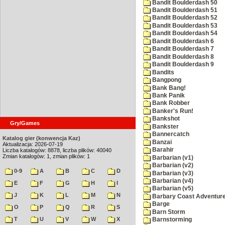
Bandit Boulderdash 50
Bandit Boulderdash 51
Bandit Boulderdash 52
Bandit Boulderdash 53
Bandit Boulderdash 54
Bandit Boulderdash 6
Bandit Boulderdash 7
Bandit Boulderdash 8
Bandit Boulderdash 9
Bandits
Bangpong
Bank Bang!
Bank Panik
Bank Robber
Banker's Run!
Bankshot
Gry/Games
Bankster
Bannercatch
Katalog gier (konwencja Kaz)
Banzai
Aktualizacja: 2026-07-19
Barahir
Liczba katalogów: 8878, liczba plików: 40040
Zmian katalogów: 1, zmian plików: 1
Barbarian (v1)
Barbarian (v2)
0-9
A
B
C
D
Barbarian (v3)
Barbarian (v4)
E
F
G
H
I
Barbarian (v5)
J
K
L
M
N
Barbary Coast Adventur
Barge
O
P
Q
R
S
Barn Storm
T
U
V
W
X
Barnstorming