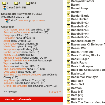
Barnyard Blaster
Y
Z
inne
Barrel
Całość 3074 MB
Barrel Jump!
Barrier
Katalog gier (konwencja TOSEC)
Barrier Battle
Aktualizacja: 2021-07-11
Base Hunter
Całość
,
md5
sha
(
7-Zip
,
TUGZip
)
Baseball (v1)
Baseball (v2)
Opisy gier
"Old Towers" (Atari ST)
opisał Misza (19)
Baseball (v3)
Submarine Commander
opisał Kaz (36)
Baseball (v4)
Frogs
opisał Xeen (0)
Baseball (v5)
Choplifter!
opisał Urborg (0)
Joust
opisał Urborg (17)
Baseball Strategy
Commando
opisał Urborg (35)
Basements Of Bellevue, 
Mario Bros
opisał Urborg (13)
Bases' War
Xenophobe
opisał Urborg (36)
Basic Arithmetic
Robbo Forever
opisał tbxx (16)
Kolony 2106
opisał tbxx (3)
Basic Building Blocks
Archon II: Adept
opisał Urborg/TDC (9)
Basic Burger
Spitfire Ace/Hellcat Ace
opisał Farscape (9)
Basic Facts
Wyspa
opisał Kaz (9)
Archon
opisał Urborg/TDC (16)
Basic Helicopter
The Last Starfighter
opisał TDC (30)
Basil The Great Mouse De
Dwie Wieże
opisał Muffy (19)
Basketball
Basil The Great Mouse Detective
opisał Charlie
Basketball Pro Style
Cherry (125)
Inny Świat
opisał Charlie Cherry (17)
Bat Pack
Inspektor
opisał Charlie Cherry (19)
Bat'n Ball
Grand Prix Simulator
opisał Charlie Cherry (16)
Batman
«« nowsze
starsze »»
Bats (v1)
Bats (v2)
Bats (v3)
Wewnętrzne/Internals
Bats The Electric Vampi