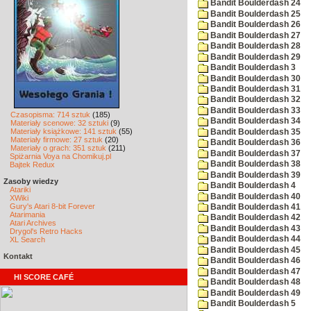
Bandit Boulderdash 24
Bandit Boulderdash 25
Bandit Boulderdash 26
Bandit Boulderdash 27
Bandit Boulderdash 28
Bandit Boulderdash 29
Bandit Boulderdash 3
Bandit Boulderdash 30
Bandit Boulderdash 31
Bandit Boulderdash 32
Bandit Boulderdash 33
Czasopisma: 714 sztuk
(185)
Bandit Boulderdash 34
Materiały scenowe: 32 sztuki
(9)
Materiały książkowe: 141 sztuk
(55)
Bandit Boulderdash 35
Materiały firmowe: 27 sztuk
(20)
Bandit Boulderdash 36
Materiały o grach: 351 sztuk
(211)
Bandit Boulderdash 37
Spiżarnia Voya na Chomikuj.pl
Bandit Boulderdash 38
Bajtek Redux
Bandit Boulderdash 39
Zasoby wiedzy
Bandit Boulderdash 4
Atariki
Bandit Boulderdash 40
XWiki
Gury's Atari 8-bit Forever
Bandit Boulderdash 41
Atarimania
Bandit Boulderdash 42
Atari Archives
Bandit Boulderdash 43
Drygol's Retro Hacks
Bandit Boulderdash 44
XL Search
Bandit Boulderdash 45
Kontakt
Bandit Boulderdash 46
Bandit Boulderdash 47
HI SCORE CAFÉ
Bandit Boulderdash 48
Bandit Boulderdash 49
Bandit Boulderdash 5