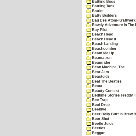
Battling Bugs
Battling Tank
Battlot
Batty Builders
Bau Des Atom-Kraftwerk
Bawdy Adventure In The 
Bay Pilot
Beach Head
Beach Head II
Beach Landing
Beachcomber
Beam Me Up
Beamatron
Beamrider
Bean Machine, The
Bear Jam
Beastoids
Beat The Beatles
Beata
Beauty Contest
Bedtime Stories Freddy Th
Bee Trap
Beef Drop
Beehive
Beer Belly Burt In Brew B
Beer Shot
Beetle Juice
Beetles
Beggar