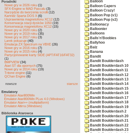
Balloon
Poradniki
Nowe gry w 2026 roku
(1)
Balloon Capers
SFX-Engine w MAD Pascalu
(3)
Balloon Crazy!
Narzędzie do tworzenia scrolli
(12)
Balloon Pop (v1)
Kartridż Sparta DOS X
(6)
Usprawnienia magnetofonu XC12
(12)
Balloon Pop (v2)
Konserwacja stacji dysków 1050
(19)
Balloonacy
Konserwacja magnetofonu XC12
(15)
Balloonier
Nowe gry w 2020 roku
(2)
Balloons
Nowe gry w 2019 roku
(35)
Nowe gry w 2017 roku
(3)
Balls'n'Boobies
Larek pokazuje
(40)
Ballyhoo
Emulacja ZX Spectrum na VBXE
(26)
Balz
Nowe gry w 2016 roku
(7)
Nowe gry w 2015 roku
(4)
Banana
Partycjonowanie karty SIDE (APT/FAT16/FAT32)
Bandit
(1)
Bandit Boulderdash
BMPVIEW
(34)
Bandit Boulderdash 10
Atari ST dla opornych
(75)
Nowe gry w 2014 roku
(19)
Bandit Boulderdash 11
Tritone engine
(11)
Bandit Boulderdash 12
QChan Engine
(6)
Bandit Boulderdash 13
nowsze
starsze
Bandit Boulderdash 14
Bandit Boulderdash 15
Emulatory
Bandit Boulderdash 16
Emulator Atari800Win
Bandit Boulderdash 17
Emulator Atari800Win PLus 4.0 (Windows)
Bandit Boulderdash 18
Emulator Atari++ (multiplatform)
Emulator Altirra (Windows)
Bandit Boulderdash 19
Bandit Boulderdash 2
Biblioteka Atarowca
Bandit Boulderdash 20
Bandit Boulderdash 21
Bandit Boulderdash 22
Bandit Boulderdash 23