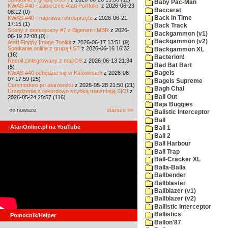
Baby Pac-Man
KWAS #40 - zabierzcie Atari Portfolio!
z 2026-06-23
Baccarat
08:12 (0)
KWAS #40 - naprawa retrosprzętu
z 2026-06-21
Back In Time
17:15 (1)
Back Track
Sceny z demosceny #7 z Bigerem i MBR
z 2026-
Backgammon (v1)
06-19 22:08 (0)
Backgammon (v2)
Atari Floppy Image Toolkit
z 2026-06-17 13:51 (9)
Spotkanie online z grupą LST
z 2026-06-16 16:32
Backgammon XL
(16)
Bacterion!
Recoil zintegrowany z macOS
z 2026-06-13 21:34
Bad Bat Bart
(5)
KWAS #40 odbędzie się w Katowicach
z 2026-06-
Bagels
07 17:59 (25)
Bagels Supreme
Commodore po atarowsku
z 2026-05-28 21:50 (21)
Bagh Chal
Urządzenie z rekordowo szybką transmisją SIO!
z
Bail Out
2026-05-24 20:57 (116)
Baja Buggies
«« nowsze
starsze »»
Balistic Interceptor
Ball
AtariOnline.pl na YouTube
Ball 1
Ball 2
Ball Harbour
Ball Trap
Ball-Cracker XL
Balla-Balla
Ballbender
Ballblaster
Ballblazer (v1)
Ballblazer (v2)
Ballistic Interceptor
Ballistics
Pomocnik/Helper
Ballon'87