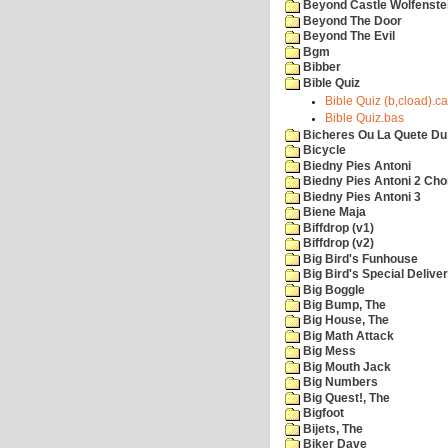
Beyond Castle Wolfenste
Beyond The Door
Beyond The Evil
Bgm
Bibber
Bible Quiz
Bible Quiz (b,cload).c
Bible Quiz.bas
Bicheres Ou La Quete Du
Bicycle
Biedny Pies Antoni
Biedny Pies Antoni 2 Cho
Biedny Pies Antoni 3
Biene Maja
Biffdrop (v1)
Biffdrop (v2)
Big Bird's Funhouse
Big Bird's Special Delive
Big Boggle
Big Bump, The
Big House, The
Big Math Attack
Big Mess
Big Mouth Jack
Big Numbers
Big Quest!, The
Bigfoot
Bijets, The
Biker Dave