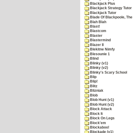
Blackjack Plus
Blackjack Strategy Tutor
Blackjack Tutor
Blade Of Blackpoole, The
Blah Blah
Blast!
Blastcom
Blaster
Blastermind
Blazer II
Blekitne Nimfy
Blesounie 1
Blind
Blinky (v1)
Blinky (v2)
Blinky's Scary School
Blip
Blip!
Blitz
Blizniak
Blob
Blob Hunt (v1)
Blob Hunt (v2)
Block Attack
Block It
Block On Legs
Block'em
Blockaboo!
Blockade (v1)