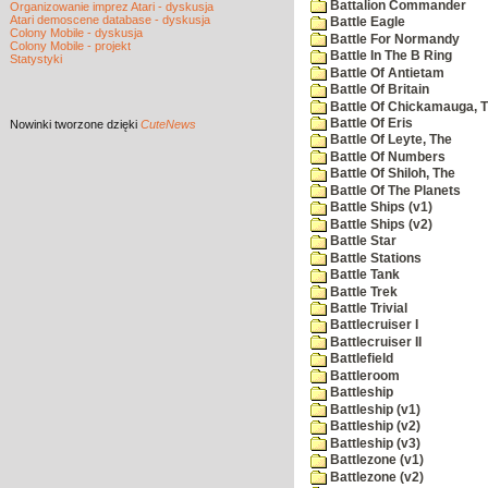
Battalion Commander
Organizowanie imprez Atari - dyskusja
Atari demoscene database - dyskusja
Battle Eagle
Colony Mobile - dyskusja
Battle For Normandy
Colony Mobile - projekt
Battle In The B Ring
Statystyki
Battle Of Antietam
Battle Of Britain
Battle Of Chickamauga, 
Battle Of Eris
Nowinki
tworzone dzięki
CuteNews
Battle Of Leyte, The
Battle Of Numbers
Battle Of Shiloh, The
Battle Of The Planets
Battle Ships (v1)
Battle Ships (v2)
Battle Star
Battle Stations
Battle Tank
Battle Trek
Battle Trivial
Battlecruiser I
Battlecruiser II
Battlefield
Battleroom
Battleship
Battleship (v1)
Battleship (v2)
Battleship (v3)
Battlezone (v1)
Battlezone (v2)