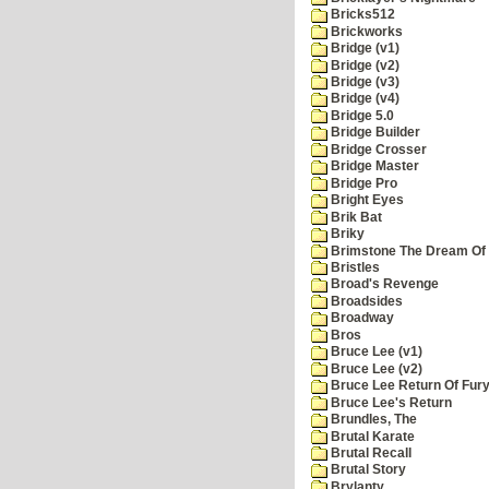
Bricks512
Brickworks
Bridge (v1)
Bridge (v2)
Bridge (v3)
Bridge (v4)
Bridge 5.0
Bridge Builder
Bridge Crosser
Bridge Master
Bridge Pro
Bright Eyes
Brik Bat
Briky
Brimstone The Dream Of
Bristles
Broad's Revenge
Broadsides
Broadway
Bros
Bruce Lee (v1)
Bruce Lee (v2)
Bruce Lee Return Of Fur
Bruce Lee's Return
Brundles, The
Brutal Karate
Brutal Recall
Brutal Story
Brylanty