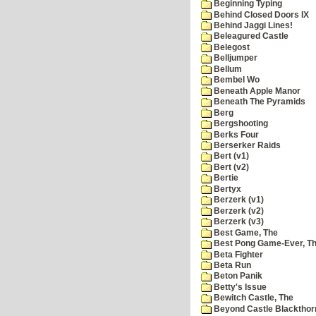
Beginning Typing
Behind Closed Doors IX
Behind Jaggi Lines!
Beleagured Castle
Belegost
Belljumper
Bellum
Bembel Wo
Beneath Apple Manor
Beneath The Pyramids
Berg
Bergshooting
Berks Four
Berserker Raids
Bert (v1)
Bert (v2)
Bertie
Bertyx
Berzerk (v1)
Berzerk (v2)
Berzerk (v3)
Best Game, The
Best Pong Game-Ever, T
Beta Fighter
Beta Run
Beton Panik
Betty's Issue
Bewitch Castle, The
Beyond Castle Blackthor