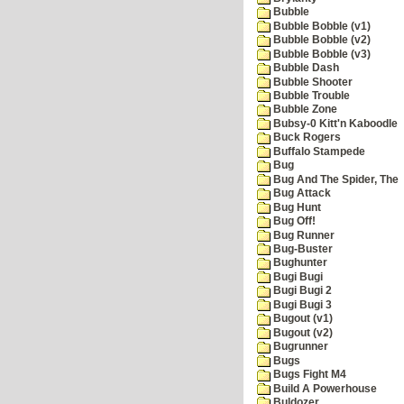
Bubble
Bubble Bobble (v1)
Bubble Bobble (v2)
Bubble Bobble (v3)
Bubble Dash
Bubble Shooter
Bubble Trouble
Bubble Zone
Bubsy-0 Kitt'n Kaboodle
Buck Rogers
Buffalo Stampede
Bug
Bug And The Spider, The
Bug Attack
Bug Hunt
Bug Off!
Bug Runner
Bug-Buster
Bughunter
Bugi Bugi
Bugi Bugi 2
Bugi Bugi 3
Bugout (v1)
Bugout (v2)
Bugrunner
Bugs
Bugs Fight M4
Build A Powerhouse
Buldozer