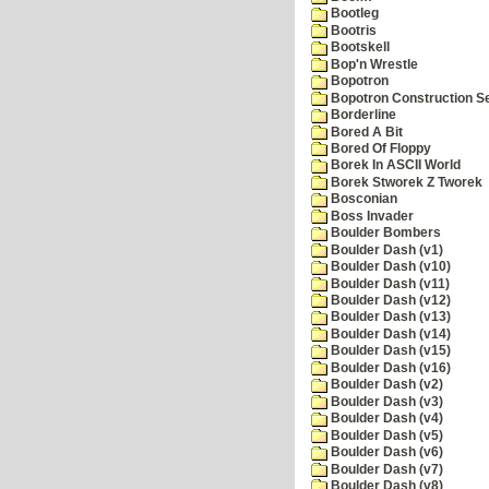
Bootleg
Bootris
Bootskell
Bop'n Wrestle
Bopotron
Bopotron Construction S
Borderline
Bored A Bit
Bored Of Floppy
Borek In ASCII World
Borek Stworek Z Tworek
Bosconian
Boss Invader
Boulder Bombers
Boulder Dash (v1)
Boulder Dash (v10)
Boulder Dash (v11)
Boulder Dash (v12)
Boulder Dash (v13)
Boulder Dash (v14)
Boulder Dash (v15)
Boulder Dash (v16)
Boulder Dash (v2)
Boulder Dash (v3)
Boulder Dash (v4)
Boulder Dash (v5)
Boulder Dash (v6)
Boulder Dash (v7)
Boulder Dash (v8)