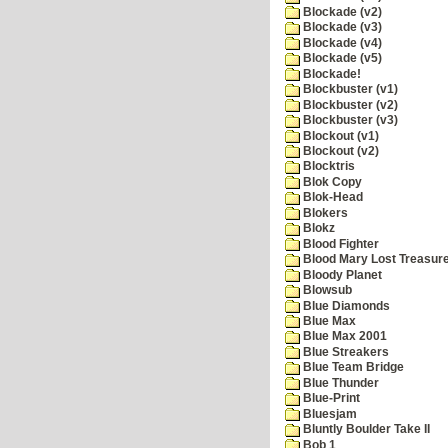
Blockade (v2)
Blockade (v3)
Blockade (v4)
Blockade (v5)
Blockade!
Blockbuster (v1)
Blockbuster (v2)
Blockbuster (v3)
Blockout (v1)
Blockout (v2)
Blocktris
Blok Copy
Blok-Head
Blokers
Blokz
Blood Fighter
Blood Mary Lost Treasur
Bloody Planet
Blowsub
Blue Diamonds
Blue Max
Blue Max 2001
Blue Streakers
Blue Team Bridge
Blue Thunder
Blue-Print
Bluesjam
Bluntly Boulder Take II
Bob 1