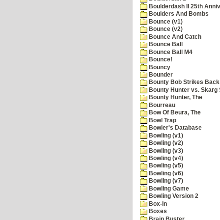
Boulderdash II 25th Anni
Boulders And Bombs
Bounce (v1)
Bounce (v2)
Bounce And Catch
Bounce Ball
Bounce Ball M4
Bounce!
Bouncy
Bounder
Bounty Bob Strikes Back
Bounty Hunter vs. Skarg S
Bounty Hunter, The
Bourreau
Bow Of Beura, The
Bowl Trap
Bowler's Database
Bowling (v1)
Bowling (v2)
Bowling (v3)
Bowling (v4)
Bowling (v5)
Bowling (v6)
Bowling (v7)
Bowling Game
Bowling Version 2
Box-In
Boxes
Brain Buster