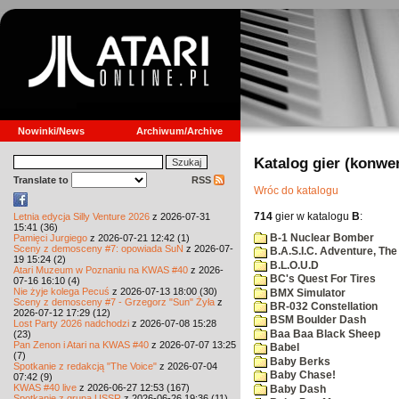
Nowinki/News
Archiwum/Archive
Katalog gier (konwe
Translate to
RSS
Wróc do katalogu
714
gier w katalogu
B
:
Letnia edycja Silly Venture 2026
z 2026-07-31
15:41 (36)
B-1 Nuclear Bomber
Pamięci Jurgiego
z 2026-07-21 12:42 (1)
Sceny z demosceny #7: opowiada SuN
z 2026-07-
B.A.S.I.C. Adventure, The
19 15:24 (2)
B.L.O.U.D
Atari Muzeum w Poznaniu na KWAS #40
z 2026-
BC's Quest For Tires
07-16 16:10 (4)
Nie żyje kolega Pecuś
z 2026-07-13 18:00 (30)
BMX Simulator
Sceny z demosceny #7 - Grzegorz "Sun" Żyła
z
BR-032 Constellation
2026-07-12 17:29 (12)
BSM Boulder Dash
Lost Party 2026 nadchodzi
z 2026-07-08 15:28
Baa Baa Black Sheep
(23)
Pan Zenon i Atari na KWAS #40
z 2026-07-07 13:25
Babel
(7)
Baby Berks
Spotkanie z redakcją "The Voice"
z 2026-07-04
Baby Chase!
07:42 (9)
KWAS #40 live
z 2026-06-27 12:53 (167)
Baby Dash
Spotkanie z grupą USSR
z 2026-06-26 19:36 (11)