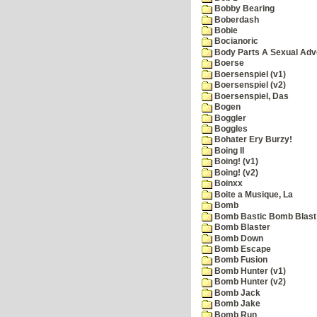
Bobby Bearing
Boberdash
Bobie
Bocianoric
Body Parts A Sexual Adv
Boerse
Boersenspiel (v1)
Boersenspiel (v2)
Boersenspiel, Das
Bogen
Boggler
Boggles
Bohater Ery Burzy!
Boing II
Boing! (v1)
Boing! (v2)
Boinxx
Boite a Musique, La
Bomb
Bomb Bastic Bomb Blast 
Bomb Blaster
Bomb Down
Bomb Escape
Bomb Fusion
Bomb Hunter (v1)
Bomb Hunter (v2)
Bomb Jack
Bomb Jake
Bomb Run