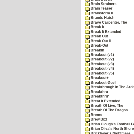
Brain Strainers
Brain Teaser
Brainstorm II
Brands Hatch
Brave Carpenter, The
Break It
Break It Extended
Break Out
Break Out II
Break-Out
Breakin
Breakout (v1)
Breakout (v2)
Breakout (v3)
Breakout (v4)
Breakout (v5)
Breakout+
Breakout-Duell
Breakthrough In The Ard
Breakthru
Breakthru'
Breat It Extended
Breath Of Live, The
Breath Of The Dragon
Brems
Brew Biz!
Brian Clough's Football F
Brian Oliva's North Shore
Bricklayer's Nightmare