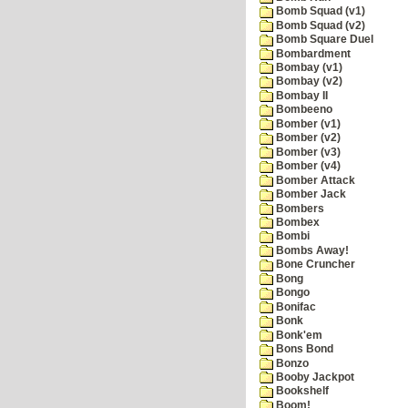
Bomb Squad (v1)
Bomb Squad (v2)
Bomb Square Duel
Bombardment
Bombay (v1)
Bombay (v2)
Bombay II
Bombeeno
Bomber (v1)
Bomber (v2)
Bomber (v3)
Bomber (v4)
Bomber Attack
Bomber Jack
Bombers
Bombex
Bombi
Bombs Away!
Bone Cruncher
Bong
Bongo
Bonifac
Bonk
Bonk'em
Bons Bond
Bonzo
Booby Jackpot
Bookshelf
Boom!