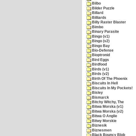
Bilbo
Bilder Puzzle
Billard
Billiards
Billy Raster Blaster
Bimbo
Binary Parasite
Bingo (v1)
Bingo (v2)
Bingo Bay
Bio-Defense
Bioptronid
Bird Eggs
Birdfood
Birds (v1)
Birds (v2)
Birth Of The Phoenix
Biscuits In Hell
Biscuits In My Pockets!
Bisley
Bismarck
Bitchy Witchy, The
Bitwa Morska (v1)
Bitwa Morska (v2)
Bitwa O Anglie
Bitwy Morskie
Biznesik
Biznesmen
Black Bouncy Blob