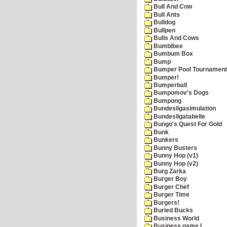
Bull And Cow
Bull Ants
Bulldog
Bullpen
Bulls And Cows
Bumblbee
Bumbum Box
Bump
Bumper Pool Tournament
Bumper!
Bumperball
Bumpomov's Dogs
Bumpong
Bundesligasimulation
Bundesligatabelle
Bungo's Quest For Gold
Bunk
Bunkers
Bunny Busters
Bunny Hop (v1)
Bunny Hop (v2)
Burg Zarka
Burger Boy
Burger Chef
Burger Time
Burgers!
Buried Bucks
Business World
Business game I