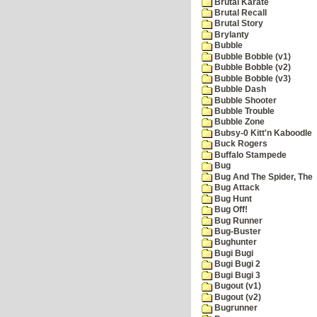
Brutal Karate
Brutal Recall
Brutal Story
Brylanty
Bubble
Bubble Bobble (v1)
Bubble Bobble (v2)
Bubble Bobble (v3)
Bubble Dash
Bubble Shooter
Bubble Trouble
Bubble Zone
Bubsy-0 Kitt'n Kaboodle
Buck Rogers
Buffalo Stampede
Bug
Bug And The Spider, The
Bug Attack
Bug Hunt
Bug Off!
Bug Runner
Bug-Buster
Bughunter
Bugi Bugi
Bugi Bugi 2
Bugi Bugi 3
Bugout (v1)
Bugout (v2)
Bugrunner