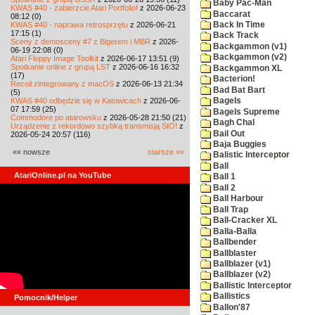
Baby Pac-Man
KWAS #40 - zabierzcie Atari Portfolio!
z 2026-06-23
Baccarat
08:12 (0)
KWAS #40 - naprawa retrosprzętu
z 2026-06-21
Back In Time
17:15 (1)
Back Track
Sceny z demosceny #7 z Bigerem i MBR
z 2026-
Backgammon (v1)
06-19 22:08 (0)
Backgammon (v2)
Atari Floppy Image Toolkit
z 2026-06-17 13:51 (9)
Spotkanie online z grupą LST
z 2026-06-16 16:32
Backgammon XL
(17)
Bacterion!
Recoil zintegrowany z macOS
z 2026-06-13 21:34
Bad Bat Bart
(5)
KWAS #40 odbędzie się w Katowicach
z 2026-06-
Bagels
07 17:59 (25)
Bagels Supreme
Commodore po atarowsku
z 2026-05-28 21:50 (21)
Bagh Chal
Urządzenie z rekordowo szybką transmisją SIO!
z
Bail Out
2026-05-24 20:57 (116)
Baja Buggies
«« nowsze
starsze »»
Balistic Interceptor
Ball
AtariOnline.pl na YouTube
Ball 1
Ball 2
Ball Harbour
Ball Trap
Ball-Cracker XL
Balla-Balla
Ballbender
Ballblaster
Ballblazer (v1)
Ballblazer (v2)
Ballistic Interceptor
Ballistics
Pomocnik/Helper
Ballon'87