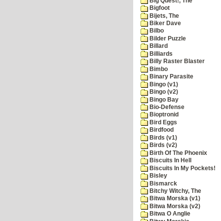
Big Quest!, The
Bigfoot
Bijets, The
Biker Dave
Bilbo
Bilder Puzzle
Billard
Billiards
Billy Raster Blaster
Bimbo
Binary Parasite
Bingo (v1)
Bingo (v2)
Bingo Bay
Bio-Defense
Bioptronid
Bird Eggs
Birdfood
Birds (v1)
Birds (v2)
Birth Of The Phoenix
Biscuits In Hell
Biscuits In My Pockets!
Bisley
Bismarck
Bitchy Witchy, The
Bitwa Morska (v1)
Bitwa Morska (v2)
Bitwa O Anglie