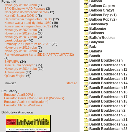
Balloon
Poradniki
Nowe gry w 2026 roku
(1)
Balloon Capers
SFX-Engine w MAD Pascalu
(3)
Balloon Crazy!
Narzędzie do tworzenia scrolli
(12)
Balloon Pop (v1)
Kartridż Sparta DOS X
(6)
Usprawnienia magnetofonu XC12
(12)
Balloon Pop (v2)
Konserwacja stacji dysków 1050
(19)
Balloonacy
Konserwacja magnetofonu XC12
(15)
Balloonier
Nowe gry w 2020 roku
(2)
Balloons
Nowe gry w 2019 roku
(35)
Nowe gry w 2017 roku
(3)
Balls'n'Boobies
Larek pokazuje
(40)
Ballyhoo
Emulacja ZX Spectrum na VBXE
(26)
Balz
Nowe gry w 2016 roku
(7)
Nowe gry w 2015 roku
(4)
Banana
Partycjonowanie karty SIDE (APT/FAT16/FAT32)
Bandit
(1)
Bandit Boulderdash
BMPVIEW
(34)
Bandit Boulderdash 10
Atari ST dla opornych
(75)
Nowe gry w 2014 roku
(19)
Bandit Boulderdash 11
Tritone engine
(11)
Bandit Boulderdash 12
QChan Engine
(6)
Bandit Boulderdash 13
nowsze
starsze
Bandit Boulderdash 14
Bandit Boulderdash 15
Emulatory
Bandit Boulderdash 16
Emulator Atari800Win
Bandit Boulderdash 17
Emulator Atari800Win PLus 4.0 (Windows)
Bandit Boulderdash 18
Emulator Atari++ (multiplatform)
Emulator Altirra (Windows)
Bandit Boulderdash 19
Bandit Boulderdash 2
Biblioteka Atarowca
Bandit Boulderdash 20
Bandit Boulderdash 21
Bandit Boulderdash 22
Bandit Boulderdash 23