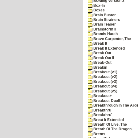
Bowling Version 2
Box-In
Boxes
Brain Buster
Brain Strainers
Brain Teaser
Brainstorm II
Brands Hatch
Brave Carpenter, The
Break It
Break It Extended
Break Out
Break Out II
Break-Out
Breakin
Breakout (v1)
Breakout (v2)
Breakout (v3)
Breakout (v4)
Breakout (v5)
Breakout+
Breakout-Duell
Breakthrough In The Ard
Breakthru
Breakthru'
Breat It Extended
Breath Of Live, The
Breath Of The Dragon
Brems