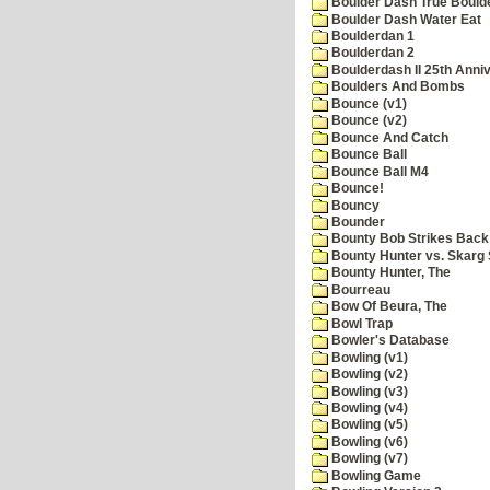
Boulder Dash True Bould
Boulder Dash Water Eat
Boulderdan 1
Boulderdan 2
Boulderdash II 25th Anni
Boulders And Bombs
Bounce (v1)
Bounce (v2)
Bounce And Catch
Bounce Ball
Bounce Ball M4
Bounce!
Bouncy
Bounder
Bounty Bob Strikes Back
Bounty Hunter vs. Skarg S
Bounty Hunter, The
Bourreau
Bow Of Beura, The
Bowl Trap
Bowler's Database
Bowling (v1)
Bowling (v2)
Bowling (v3)
Bowling (v4)
Bowling (v5)
Bowling (v6)
Bowling (v7)
Bowling Game