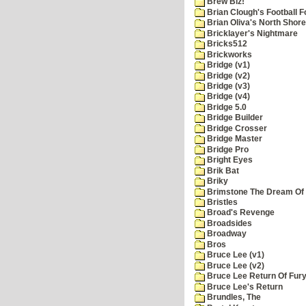
Brew Biz!
Brian Clough's Football F
Brian Oliva's North Shore
Bricklayer's Nightmare
Bricks512
Brickworks
Bridge (v1)
Bridge (v2)
Bridge (v3)
Bridge (v4)
Bridge 5.0
Bridge Builder
Bridge Crosser
Bridge Master
Bridge Pro
Bright Eyes
Brik Bat
Briky
Brimstone The Dream Of
Bristles
Broad's Revenge
Broadsides
Broadway
Bros
Bruce Lee (v1)
Bruce Lee (v2)
Bruce Lee Return Of Fur
Bruce Lee's Return
Brundles, The