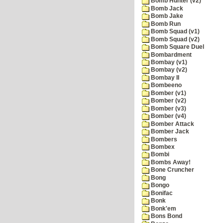
Bomb Hunter (v2)
Bomb Jack
Bomb Jake
Bomb Run
Bomb Squad (v1)
Bomb Squad (v2)
Bomb Square Duel
Bombardment
Bombay (v1)
Bombay (v2)
Bombay II
Bombeeno
Bomber (v1)
Bomber (v2)
Bomber (v3)
Bomber (v4)
Bomber Attack
Bomber Jack
Bombers
Bombex
Bombi
Bombs Away!
Bone Cruncher
Bong
Bongo
Bonifac
Bonk
Bonk'em
Bons Bond