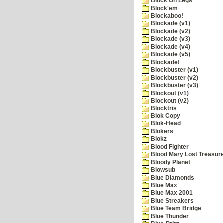
Block On Legs
Block'em
Blockaboo!
Blockade (v1)
Blockade (v2)
Blockade (v3)
Blockade (v4)
Blockade (v5)
Blockade!
Blockbuster (v1)
Blockbuster (v2)
Blockbuster (v3)
Blockout (v1)
Blockout (v2)
Blocktris
Blok Copy
Blok-Head
Blokers
Blokz
Blood Fighter
Blood Mary Lost Treasur
Bloody Planet
Blowsub
Blue Diamonds
Blue Max
Blue Max 2001
Blue Streakers
Blue Team Bridge
Blue Thunder