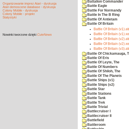
Battalion Commander
Organizowanie imprez Atari - dyskusja
Battle Eagle
Atari demoscene database - dyskusja
Battle For Normandy
Colony Mobile - dyskusja
Colony Mobile - projekt
Battle In The B Ring
Statystyki
Battle Of Antietam
Battle Of Britain
Battle Of Britain (v1).at
Battle Of Britain (v1).x
Nowinki
tworzone dzięki
CuteNews
Battle Of Britain (v2).at
Battle Of Britain (v2).x
Battle Of Britain (v3).at
Battle Of Chickamauga, 
Battle Of Eris
Battle Of Leyte, The
Battle Of Numbers
Battle Of Shiloh, The
Battle Of The Planets
Battle Ships (v1)
Battle Ships (v2)
Battle Star
Battle Stations
Battle Tank
Battle Trek
Battle Trivial
Battlecruiser I
Battlecruiser II
Battlefield
Battleroom