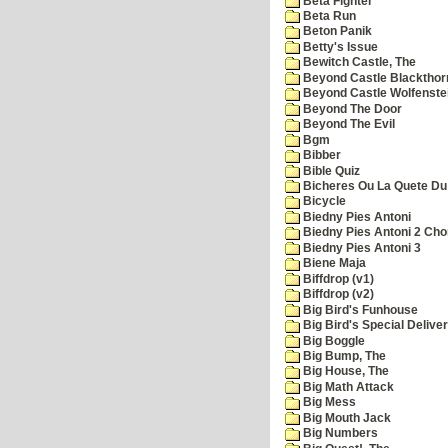
Beta Fighter
Beta Run
Beton Panik
Betty's Issue
Bewitch Castle, The
Beyond Castle Blackthor
Beyond Castle Wolfenste
Beyond The Door
Beyond The Evil
Bgm
Bibber
Bible Quiz
Bicheres Ou La Quete Du
Bicycle
Biedny Pies Antoni
Biedny Pies Antoni 2 Cho
Biedny Pies Antoni 3
Biene Maja
Biffdrop (v1)
Biffdrop (v2)
Big Bird's Funhouse
Big Bird's Special Delive
Big Boggle
Big Bump, The
Big House, The
Big Math Attack
Big Mess
Big Mouth Jack
Big Numbers