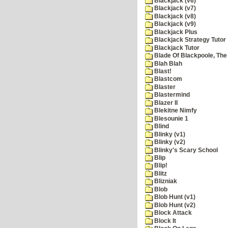
Blackjack (v6)
Blackjack (v7)
Blackjack (v8)
Blackjack (v9)
Blackjack Plus
Blackjack Strategy Tutor
Blackjack Tutor
Blade Of Blackpoole, The
Blah Blah
Blast!
Blastcom
Blaster
Blastermind
Blazer II
Blekitne Nimfy
Blesounie 1
Blind
Blinky (v1)
Blinky (v2)
Blinky's Scary School
Blip
Blip!
Blitz
Blizniak
Blob
Blob Hunt (v1)
Blob Hunt (v2)
Block Attack
Block It