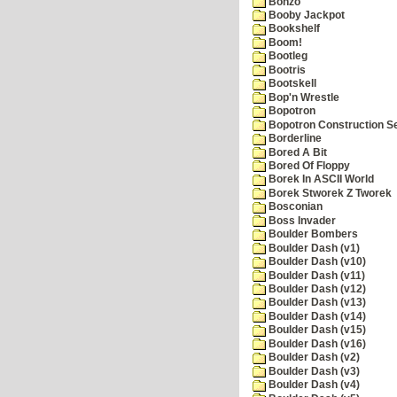
Bonzo
Booby Jackpot
Bookshelf
Boom!
Bootleg
Bootris
Bootskell
Bop'n Wrestle
Bopotron
Bopotron Construction S
Borderline
Bored A Bit
Bored Of Floppy
Borek In ASCII World
Borek Stworek Z Tworek
Bosconian
Boss Invader
Boulder Bombers
Boulder Dash (v1)
Boulder Dash (v10)
Boulder Dash (v11)
Boulder Dash (v12)
Boulder Dash (v13)
Boulder Dash (v14)
Boulder Dash (v15)
Boulder Dash (v16)
Boulder Dash (v2)
Boulder Dash (v3)
Boulder Dash (v4)