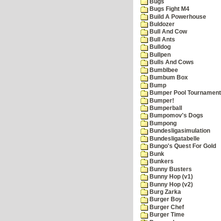
Bugs
Bugs Fight M4
Build A Powerhouse
Buldozer
Bull And Cow
Bull Ants
Bulldog
Bullpen
Bulls And Cows
Bumblbee
Bumbum Box
Bump
Bumper Pool Tournament
Bumper!
Bumperball
Bumpomov's Dogs
Bumpong
Bundesligasimulation
Bundesligatabelle
Bungo's Quest For Gold
Bunk
Bunkers
Bunny Busters
Bunny Hop (v1)
Bunny Hop (v2)
Burg Zarka
Burger Boy
Burger Chef
Burger Time