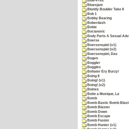
Blue-Print
Bluesjam
Bluntly Boulder Take II
Bob 1
Bobby Bearing
Boberdash
Bobie
Bocianoric
Body Parts A Sexual Adv
Boerse
Boersenspiel (v1)
Boersenspiel (v2)
Boersenspiel, Das
Bogen
Boggler
Boggles
Bohater Ery Burzy!
Boing II
Boing! (v1)
Boing! (v2)
Boinxx
Boite a Musique, La
Bomb
Bomb Bastic Bomb Blast 
Bomb Blaster
Bomb Down
Bomb Escape
Bomb Fusion
Bomb Hunter (v1)