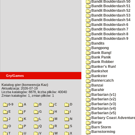
Bandit Boulderdash 50
Bandit Boulderdash 51
Bandit Boulderdash 52
Bandit Boulderdash 53
Bandit Boulderdash 54
Bandit Boulderdash 6
Bandit Boulderdash 7
Bandit Boulderdash 8
Bandit Boulderdash 9
Bandits
Bangpong
Bank Bang!
Bank Panik
Bank Robber
Banker's Run!
Bankshot
Gry/Games
Bankster
Bannercatch
Katalog gier (konwencja Kaz)
Banzai
Aktualizacja: 2026-07-19
Barahir
Liczba katalogów: 8878, liczba plików: 40040
Barbarian (v1)
Zmian katalogów: 1, zmian plików: 1
Barbarian (v2)
Barbarian (v3)
0-9
A
B
C
D
Barbarian (v4)
E
F
G
H
I
Barbarian (v5)
Barbary Coast Adventur
J
K
L
M
N
Barge
O
P
Q
R
S
Barn Storm
Barnstorming
T
U
V
W
X