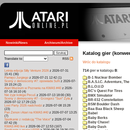
Nowinki/News
Archiwum/Archive
Katalog gier (konwe
Translate to
RSS
Wróc do katalogu
714
gier w katalogu
B
:
Letnia edycja Silly Venture 2026
z 2026-07-31
15:41 (36)
B-1 Nuclear Bomber
Pamięci Jurgiego
z 2026-07-21 12:42 (1)
Sceny z demosceny #7: opowiada SuN
z 2026-07-
B.A.S.I.C. Adventure, The
19 15:24 (2)
B.L.O.U.D
Atari Muzeum w Poznaniu na KWAS #40
z 2026-
BC's Quest For Tires
07-16 16:10 (4)
Nie żyje kolega Pecuś
z 2026-07-13 18:00 (30)
BMX Simulator
Sceny z demosceny #7 - Grzegorz "Sun" Żyła
z
BR-032 Constellation
2026-07-12 17:29 (12)
BSM Boulder Dash
Lost Party 2026 nadchodzi
z 2026-07-08 15:28
Baa Baa Black Sheep
(23)
Pan Zenon i Atari na KWAS #40
z 2026-07-07 13:25
Babel
(7)
Baby Berks
Spotkanie z redakcją "The Voice"
z 2026-07-04
Baby Chase!
07:42 (9)
KWAS #40 live
z 2026-06-27 12:53 (167)
Baby Dash
Spotkanie z grupą USSR
z 2026-06-26 19:36 (11)