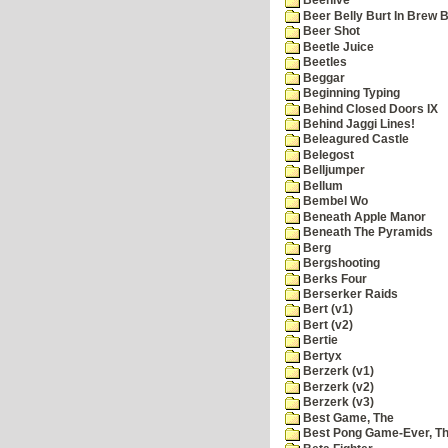
Beehive
Beer Belly Burt In Brew B
Beer Shot
Beetle Juice
Beetles
Beggar
Beginning Typing
Behind Closed Doors IX
Behind Jaggi Lines!
Beleagured Castle
Belegost
Belljumper
Bellum
Bembel Wo
Beneath Apple Manor
Beneath The Pyramids
Berg
Bergshooting
Berks Four
Berserker Raids
Bert (v1)
Bert (v2)
Bertie
Bertyx
Berzerk (v1)
Berzerk (v2)
Berzerk (v3)
Best Game, The
Best Pong Game-Ever, T