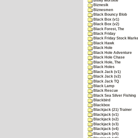
Bitwy Morskie
Biznesik
Biznesmen
Black Bouncy Blob
Black Box (v1)
Black Box (v2)
Black Forest, The
Black Friday
Black Friday Stock Mark
Black Hawk
Black Hole
Black Hole Adventure
Black Hole Chase
Black Hole, The
Black Holes
Black Jack (v1)
Black Jack (v2)
Black Jack TQ
Black Lamp
Black Rescue
Black Sea Silver Fishing
Blackbird
Blackbox
Blackjack (21) Trainer
Blackjack (v1)
Blackjack (v2)
Blackjack (v3)
Blackjack (v4)
Blackjack (v5)