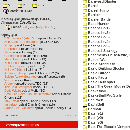
Barnyard Blaster
Y
Z
inne
Barrel
Barrel Jump!
Całość 3074 MB
Barrier
Katalog gier (konwencja TOSEC)
Barrier Battle
Aktualizacja: 2021-07-11
Base Hunter
Całość
,
md5
sha
(
7-Zip
,
TUGZip
)
Baseball (v1)
Baseball (v2)
Opisy gier
Baseball (v3)
"Old Towers" (Atari ST)
opisał Misza (19)
Baseball (v4)
Submarine Commander
opisał Kaz (36)
Frogs
opisał Xeen (0)
Baseball (v5)
Choplifter!
opisał Urborg (0)
Baseball Strategy
Joust
opisał Urborg (17)
Basements Of Bellevue, 
Commando
opisał Urborg (35)
Mario Bros
opisał Urborg (13)
Bases' War
Xenophobe
opisał Urborg (36)
Basic Arithmetic
Robbo Forever
opisał tbxx (16)
Basic Building Blocks
Kolony 2106
opisał tbxx (3)
Basic Burger
Archon II: Adept
opisał Urborg/TDC (9)
Spitfire Ace/Hellcat Ace
opisał Farscape (9)
Basic Facts
Wyspa
opisał Kaz (9)
Basic Helicopter
Archon
opisał Urborg/TDC (16)
Basil The Great Mouse De
The Last Starfighter
opisał TDC (30)
Dwie Wieże
opisał Muffy (19)
Basketball
Basil The Great Mouse Detective
opisał Charlie
Basketball Pro Style
Cherry (125)
Bat Pack
Inny Świat
opisał Charlie Cherry (17)
Inspektor
opisał Charlie Cherry (19)
Bat'n Ball
Grand Prix Simulator
opisał Charlie Cherry (16)
Batman
Bats (v1)
«« nowsze
starsze »»
Bats (v2)
Bats (v3)
Wewnętrzne/Internals
Bats The Electric Vampi