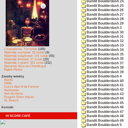
Bandit Boulderdash 24
Bandit Boulderdash 25
Bandit Boulderdash 26
Bandit Boulderdash 27
Bandit Boulderdash 28
Bandit Boulderdash 29
Bandit Boulderdash 3
Bandit Boulderdash 30
Bandit Boulderdash 31
Bandit Boulderdash 32
Bandit Boulderdash 33
Czasopisma: 714 sztuk
(185)
Bandit Boulderdash 34
Materiały scenowe: 32 sztuki
(9)
Bandit Boulderdash 35
Materiały książkowe: 141 sztuk
(55)
Bandit Boulderdash 36
Materiały firmowe: 27 sztuk
(20)
Materiały o grach: 351 sztuk
(211)
Bandit Boulderdash 37
Spiżarnia Voya na Chomikuj.pl
Bandit Boulderdash 38
Bajtek Redux
Bandit Boulderdash 39
Zasoby wiedzy
Bandit Boulderdash 4
Atariki
Bandit Boulderdash 40
XWiki
Bandit Boulderdash 41
Gury's Atari 8-bit Forever
Bandit Boulderdash 42
Atarimania
Atari Archives
Bandit Boulderdash 43
Drygol's Retro Hacks
Bandit Boulderdash 44
XL Search
Bandit Boulderdash 45
Kontakt
Bandit Boulderdash 46
Bandit Boulderdash 47
HI SCORE CAFÉ
Bandit Boulderdash 48
Bandit Boulderdash 49
Bandit Boulderdash 5