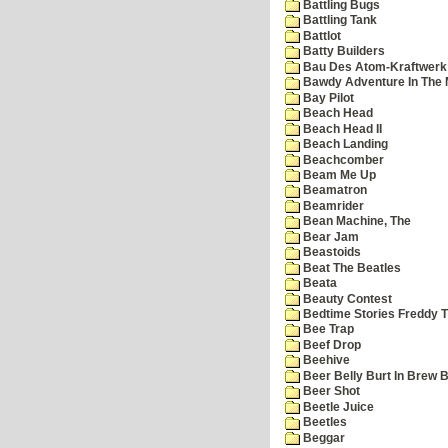
Battling Bugs
Battling Tank
Battlot
Batty Builders
Bau Des Atom-Kraftwerk
Bawdy Adventure In The 
Bay Pilot
Beach Head
Beach Head II
Beach Landing
Beachcomber
Beam Me Up
Beamatron
Beamrider
Bean Machine, The
Bear Jam
Beastoids
Beat The Beatles
Beata
Beauty Contest
Bedtime Stories Freddy Th
Bee Trap
Beef Drop
Beehive
Beer Belly Burt In Brew B
Beer Shot
Beetle Juice
Beetles
Beggar