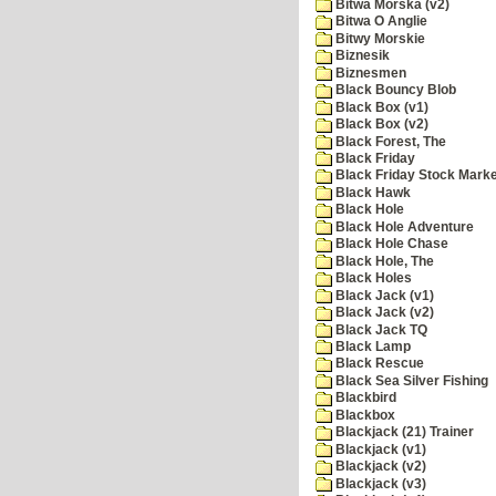
Bitwa Morska (v2)
Bitwa O Anglie
Bitwy Morskie
Biznesik
Biznesmen
Black Bouncy Blob
Black Box (v1)
Black Box (v2)
Black Forest, The
Black Friday
Black Friday Stock Mark
Black Hawk
Black Hole
Black Hole Adventure
Black Hole Chase
Black Hole, The
Black Holes
Black Jack (v1)
Black Jack (v2)
Black Jack TQ
Black Lamp
Black Rescue
Black Sea Silver Fishing
Blackbird
Blackbox
Blackjack (21) Trainer
Blackjack (v1)
Blackjack (v2)
Blackjack (v3)