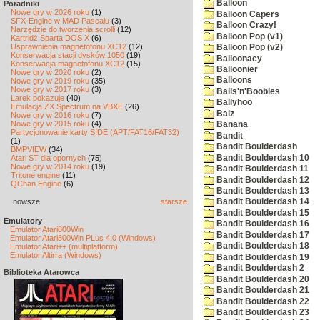
Balloon
Poradniki
Nowe gry w 2026 roku
(1)
Balloon Capers
SFX-Engine w MAD Pascalu
(3)
Balloon Crazy!
Narzędzie do tworzenia scrolli
(12)
Balloon Pop (v1)
Kartridż Sparta DOS X
(6)
Usprawnienia magnetofonu XC12
(12)
Balloon Pop (v2)
Konserwacja stacji dysków 1050
(19)
Balloonacy
Konserwacja magnetofonu XC12
(15)
Balloonier
Nowe gry w 2020 roku
(2)
Balloons
Nowe gry w 2019 roku
(35)
Nowe gry w 2017 roku
(3)
Balls'n'Boobies
Larek pokazuje
(40)
Ballyhoo
Emulacja ZX Spectrum na VBXE
(26)
Balz
Nowe gry w 2016 roku
(7)
Nowe gry w 2015 roku
(4)
Banana
Partycjonowanie karty SIDE (APT/FAT16/FAT32)
Bandit
(1)
Bandit Boulderdash
BMPVIEW
(34)
Bandit Boulderdash 10
Atari ST dla opornych
(75)
Nowe gry w 2014 roku
(19)
Bandit Boulderdash 11
Tritone engine
(11)
Bandit Boulderdash 12
QChan Engine
(6)
Bandit Boulderdash 13
nowsze
starsze
Bandit Boulderdash 14
Bandit Boulderdash 15
Emulatory
Bandit Boulderdash 16
Emulator Atari800Win
Bandit Boulderdash 17
Emulator Atari800Win PLus 4.0 (Windows)
Bandit Boulderdash 18
Emulator Atari++ (multiplatform)
Emulator Altirra (Windows)
Bandit Boulderdash 19
Bandit Boulderdash 2
Biblioteka Atarowca
Bandit Boulderdash 20
Bandit Boulderdash 21
Bandit Boulderdash 22
Bandit Boulderdash 23