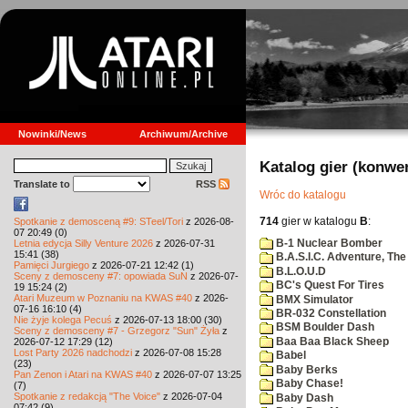
Nowinki/News
Archiwum/Archive
Katalog gier (konwe
Translate to
RSS
Wróc do katalogu
714
gier w katalogu
B
:
Spotkanie z demosceną #9: STeel/Tori
z 2026-08-
07 20:49 (0)
B-1 Nuclear Bomber
Letnia edycja Silly Venture 2026
z 2026-07-31
15:41 (38)
B.A.S.I.C. Adventure, The
Pamięci Jurgiego
z 2026-07-21 12:42 (1)
B.L.O.U.D
Sceny z demosceny #7: opowiada SuN
z 2026-07-
BC's Quest For Tires
19 15:24 (2)
Atari Muzeum w Poznaniu na KWAS #40
z 2026-
BMX Simulator
07-16 16:10 (4)
BR-032 Constellation
Nie żyje kolega Pecuś
z 2026-07-13 18:00 (30)
BSM Boulder Dash
Sceny z demosceny #7 - Grzegorz "Sun" Żyła
z
Baa Baa Black Sheep
2026-07-12 17:29 (12)
Lost Party 2026 nadchodzi
z 2026-07-08 15:28
Babel
(23)
Baby Berks
Pan Zenon i Atari na KWAS #40
z 2026-07-07 13:25
Baby Chase!
(7)
Spotkanie z redakcją "The Voice"
z 2026-07-04
Baby Dash
07:42 (9)