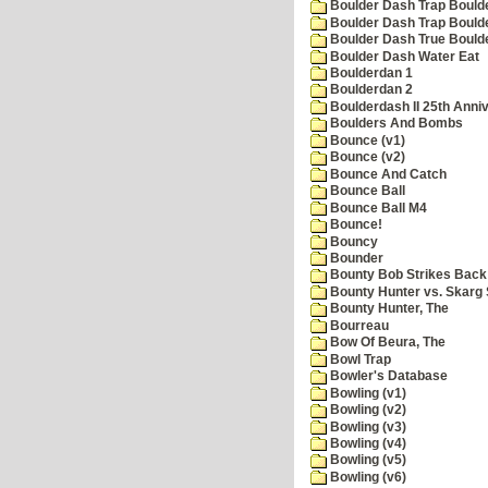
Boulder Dash Trap Bould
Boulder Dash Trap Bould
Boulder Dash True Bould
Boulder Dash Water Eat
Boulderdan 1
Boulderdan 2
Boulderdash II 25th Anni
Boulders And Bombs
Bounce (v1)
Bounce (v2)
Bounce And Catch
Bounce Ball
Bounce Ball M4
Bounce!
Bouncy
Bounder
Bounty Bob Strikes Back
Bounty Hunter vs. Skarg S
Bounty Hunter, The
Bourreau
Bow Of Beura, The
Bowl Trap
Bowler's Database
Bowling (v1)
Bowling (v2)
Bowling (v3)
Bowling (v4)
Bowling (v5)
Bowling (v6)