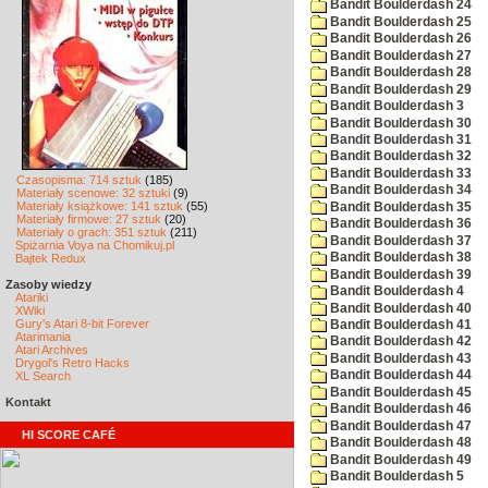
Bandit Boulderdash 24
Bandit Boulderdash 25
Bandit Boulderdash 26
Bandit Boulderdash 27
Bandit Boulderdash 28
Bandit Boulderdash 29
Bandit Boulderdash 3
Bandit Boulderdash 30
Bandit Boulderdash 31
Bandit Boulderdash 32
Bandit Boulderdash 33
Czasopisma: 714 sztuk
(185)
Bandit Boulderdash 34
Materiały scenowe: 32 sztuki
(9)
Materiały książkowe: 141 sztuk
(55)
Bandit Boulderdash 35
Materiały firmowe: 27 sztuk
(20)
Bandit Boulderdash 36
Materiały o grach: 351 sztuk
(211)
Bandit Boulderdash 37
Spiżarnia Voya na Chomikuj.pl
Bandit Boulderdash 38
Bajtek Redux
Bandit Boulderdash 39
Zasoby wiedzy
Bandit Boulderdash 4
Atariki
Bandit Boulderdash 40
XWiki
Gury's Atari 8-bit Forever
Bandit Boulderdash 41
Atarimania
Bandit Boulderdash 42
Atari Archives
Bandit Boulderdash 43
Drygol's Retro Hacks
Bandit Boulderdash 44
XL Search
Bandit Boulderdash 45
Kontakt
Bandit Boulderdash 46
Bandit Boulderdash 47
HI SCORE CAFÉ
Bandit Boulderdash 48
Bandit Boulderdash 49
Bandit Boulderdash 5