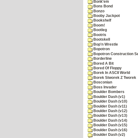
Bonk'em
Bons Bond
Bonzo
Booby Jackpot
Bookshelf
Boom!
Bootleg
Bootris
Bootskell
Bop'n Wrestle
Bopotron
Bopotron Construction S
Borderline
Bored A Bit
Bored Of Floppy
Borek In ASCII World
Borek Stworek Z Tworek
Bosconian
Boss Invader
Boulder Bombers
Boulder Dash (v1)
Boulder Dash (v10)
Boulder Dash (v11)
Boulder Dash (v12)
Boulder Dash (v13)
Boulder Dash (v14)
Boulder Dash (v15)
Boulder Dash (v16)
Boulder Dash (v2)