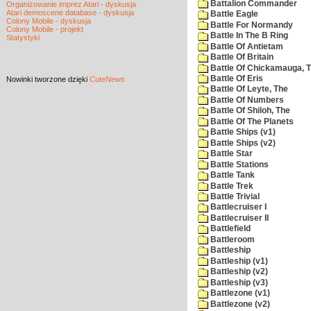
Battalion Commander
Organizowanie imprez Atari - dyskusja
Atari demoscene database - dyskusja
Battle Eagle
Colony Mobile - dyskusja
Battle For Normandy
Colony Mobile - projekt
Battle In The B Ring
Statystyki
Battle Of Antietam
Battle Of Britain
Battle Of Chickamauga, 
Battle Of Eris
Nowinki
tworzone dzięki
CuteNews
Battle Of Leyte, The
Battle Of Numbers
Battle Of Shiloh, The
Battle Of The Planets
Battle Ships (v1)
Battle Ships (v2)
Battle Star
Battle Stations
Battle Tank
Battle Trek
Battle Trivial
Battlecruiser I
Battlecruiser II
Battlefield
Battleroom
Battleship
Battleship (v1)
Battleship (v2)
Battleship (v3)
Battlezone (v1)
Battlezone (v2)