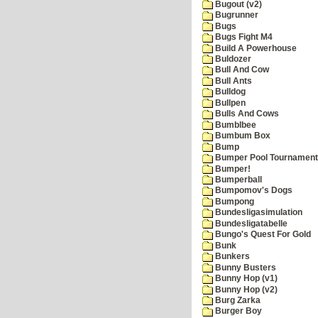
Bugout (v2)
Bugrunner
Bugs
Bugs Fight M4
Build A Powerhouse
Buldozer
Bull And Cow
Bull Ants
Bulldog
Bullpen
Bulls And Cows
Bumblbee
Bumbum Box
Bump
Bumper Pool Tournament
Bumper!
Bumperball
Bumpomov's Dogs
Bumpong
Bundesligasimulation
Bundesligatabelle
Bungo's Quest For Gold
Bunk
Bunkers
Bunny Busters
Bunny Hop (v1)
Bunny Hop (v2)
Burg Zarka
Burger Boy