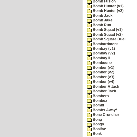
Bomb Fusion
Bomb Hunter (v1)
Bomb Hunter (v2)
Bomb Jack
Bomb Jake
Bomb Run
Bomb Squad (v1)
Bomb Squad (v2)
Bomb Square Duel
Bombardment
Bombay (v1)
Bombay (v2)
Bombay II
Bombeeno
Bomber (v1)
Bomber (v2)
Bomber (v3)
Bomber (v4)
Bomber Attack
Bomber Jack
Bombers
Bombex
Bombi
Bombs Away!
Bone Cruncher
Bong
Bongo
Bonifac
Bonk