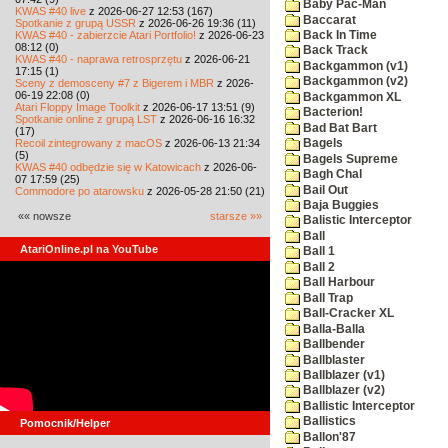
Baby Pac-Man
KWAS #40 live
z 2026-06-27 12:53 (167)
Baccarat
Spotkanie z grupą USSR
z 2026-06-26 19:36 (11)
KWAS #40 - zabierzcie Atari Portfolio!
z 2026-06-23
Back In Time
08:12 (0)
Back Track
KWAS #40 - naprawa retrosprzętu
z 2026-06-21
Backgammon (v1)
17:15 (1)
Backgammon (v2)
Sceny z demosceny #7 z Bigerem i MBR
z 2026-
06-19 22:08 (0)
Backgammon XL
Atari Floppy Image Toolkit
z 2026-06-17 13:51 (9)
Bacterion!
Spotkanie online z grupą LST
z 2026-06-16 16:32
Bad Bat Bart
(17)
Recoil zintegrowany z macOS
z 2026-06-13 21:34
Bagels
(5)
Bagels Supreme
KWAS #40 odbędzie się w Katowicach
z 2026-06-
Bagh Chal
07 17:59 (25)
Bail Out
Commodore po atarowsku
z 2026-05-28 21:50 (21)
Baja Buggies
«« nowsze
starsze »»
Balistic Interceptor
Ball
AtariOnline.pl na YouTube
Ball 1
Ball 2
Ball Harbour
Ball Trap
Ball-Cracker XL
Balla-Balla
Ballbender
Ballblaster
Ballblazer (v1)
Ballblazer (v2)
Ballistic Interceptor
Ballistics
Pomocnik/Helper
Ballon'87