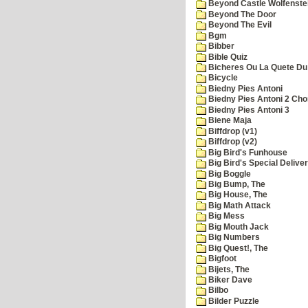
Beyond Castle Wolfenste
Beyond The Door
Beyond The Evil
Bgm
Bibber
Bible Quiz
Bicheres Ou La Quete Du
Bicycle
Biedny Pies Antoni
Biedny Pies Antoni 2 Cho
Biedny Pies Antoni 3
Biene Maja
Biffdrop (v1)
Biffdrop (v2)
Big Bird's Funhouse
Big Bird's Special Delive
Big Boggle
Big Bump, The
Big House, The
Big Math Attack
Big Mess
Big Mouth Jack
Big Numbers
Big Quest!, The
Bigfoot
Bijets, The
Biker Dave
Bilbo
Bilder Puzzle