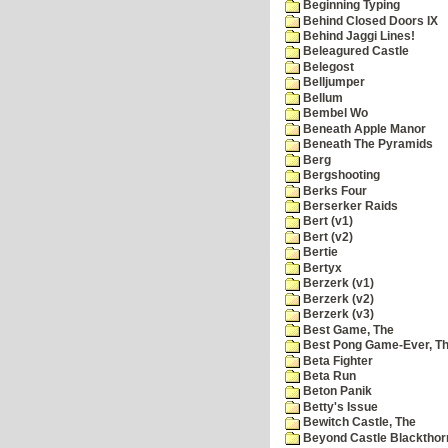
Beginning Typing
Behind Closed Doors IX
Behind Jaggi Lines!
Beleagured Castle
Belegost
Belljumper
Bellum
Bembel Wo
Beneath Apple Manor
Beneath The Pyramids
Berg
Bergshooting
Berks Four
Berserker Raids
Bert (v1)
Bert (v2)
Bertie
Bertyx
Berzerk (v1)
Berzerk (v2)
Berzerk (v3)
Best Game, The
Best Pong Game-Ever, T
Beta Fighter
Beta Run
Beton Panik
Betty's Issue
Bewitch Castle, The
Beyond Castle Blackthor