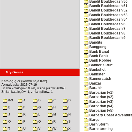
Bandit Boulderdash 50
Bandit Boulderdash 51
Bandit Boulderdash 52
Bandit Boulderdash 53
Bandit Boulderdash 54
Bandit Boulderdash 6
Bandit Boulderdash 7
Bandit Boulderdash 8
Bandit Boulderdash 9
Bandits
Bangpong
Bank Bang!
Bank Panik
Bank Robber
Banker's Run!
Bankshot
Gry/Games
Bankster
Bannercatch
Katalog gier (konwencja Kaz)
Banzai
Aktualizacja: 2026-07-19
Barahir
Liczba katalogów: 8878, liczba plików: 40040
Zmian katalogów: 1, zmian plików: 1
Barbarian (v1)
Barbarian (v2)
0-9
A
B
C
D
Barbarian (v3)
Barbarian (v4)
E
F
G
H
I
Barbarian (v5)
J
K
L
M
N
Barbary Coast Adventur
Barge
O
P
Q
R
S
Barn Storm
T
U
V
W
X
Barnstorming