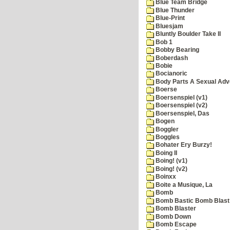
Blue Team Bridge
Blue Thunder
Blue-Print
Bluesjam
Bluntly Boulder Take II
Bob 1
Bobby Bearing
Boberdash
Bobie
Bocianoric
Body Parts A Sexual Adv
Boerse
Boersenspiel (v1)
Boersenspiel (v2)
Boersenspiel, Das
Bogen
Boggler
Boggles
Bohater Ery Burzy!
Boing II
Boing! (v1)
Boing! (v2)
Boinxx
Boite a Musique, La
Bomb
Bomb Bastic Bomb Blast 
Bomb Blaster
Bomb Down
Bomb Escape