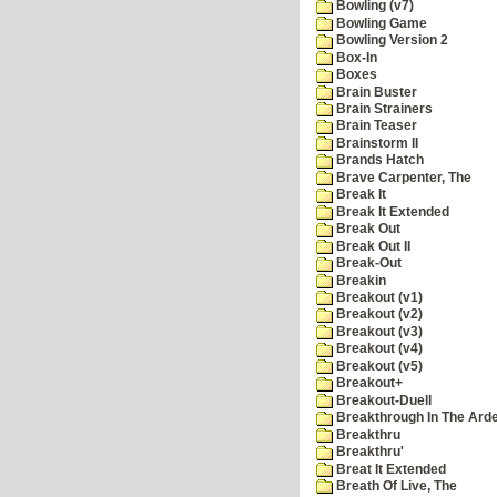
Bowling (v7)
Bowling Game
Bowling Version 2
Box-In
Boxes
Brain Buster
Brain Strainers
Brain Teaser
Brainstorm II
Brands Hatch
Brave Carpenter, The
Break It
Break It Extended
Break Out
Break Out II
Break-Out
Breakin
Breakout (v1)
Breakout (v2)
Breakout (v3)
Breakout (v4)
Breakout (v5)
Breakout+
Breakout-Duell
Breakthrough In The Ard
Breakthru
Breakthru'
Breat It Extended
Breath Of Live, The