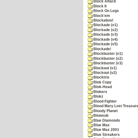
Block Attack
Block It
Block On Legs
Block'em
Blockaboo!
Blockade (v1)
Blockade (v2)
Blockade (v3)
Blockade (v4)
Blockade (v5)
Blockade!
Blockbuster (v1)
Blockbuster (v2)
Blockbuster (v3)
Blockout (v1)
Blockout (v2)
Blocktris
Blok Copy
Blok-Head
Blokers
Blokz
Blood Fighter
Blood Mary Lost Treasur
Bloody Planet
Blowsub
Blue Diamonds
Blue Max
Blue Max 2001
Blue Streakers