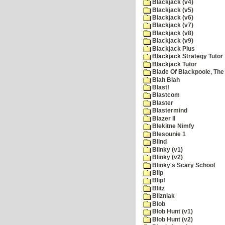
Blackjack (v4)
Blackjack (v5)
Blackjack (v6)
Blackjack (v7)
Blackjack (v8)
Blackjack (v9)
Blackjack Plus
Blackjack Strategy Tutor
Blackjack Tutor
Blade Of Blackpoole, The
Blah Blah
Blast!
Blastcom
Blaster
Blastermind
Blazer II
Blekitne Nimfy
Blesounie 1
Blind
Blinky (v1)
Blinky (v2)
Blinky's Scary School
Blip
Blip!
Blitz
Blizniak
Blob
Blob Hunt (v1)
Blob Hunt (v2)