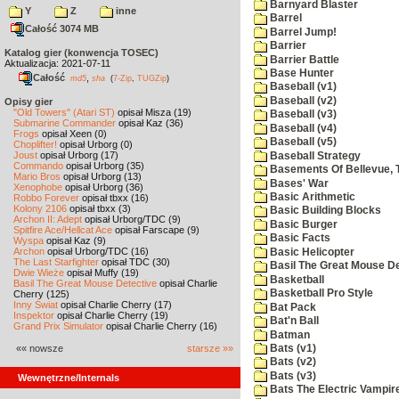
Barnyard Blaster
Y
Z
inne
Barrel
Całość 3074 MB
Barrel Jump!
Barrier
Katalog gier (konwencja TOSEC)
Barrier Battle
Aktualizacja: 2021-07-11
Base Hunter
Całość
,
md5
sha
(
7-Zip
,
TUGZip
)
Baseball (v1)
Baseball (v2)
Opisy gier
"Old Towers" (Atari ST)
opisał Misza (19)
Baseball (v3)
Submarine Commander
opisał Kaz (36)
Baseball (v4)
Frogs
opisał Xeen (0)
Baseball (v5)
Choplifter!
opisał Urborg (0)
Joust
opisał Urborg (17)
Baseball Strategy
Commando
opisał Urborg (35)
Basements Of Bellevue, 
Mario Bros
opisał Urborg (13)
Bases' War
Xenophobe
opisał Urborg (36)
Basic Arithmetic
Robbo Forever
opisał tbxx (16)
Kolony 2106
opisał tbxx (3)
Basic Building Blocks
Archon II: Adept
opisał Urborg/TDC (9)
Basic Burger
Spitfire Ace/Hellcat Ace
opisał Farscape (9)
Basic Facts
Wyspa
opisał Kaz (9)
Archon
opisał Urborg/TDC (16)
Basic Helicopter
The Last Starfighter
opisał TDC (30)
Basil The Great Mouse De
Dwie Wieże
opisał Muffy (19)
Basketball
Basil The Great Mouse Detective
opisał Charlie
Basketball Pro Style
Cherry (125)
Inny Świat
opisał Charlie Cherry (17)
Bat Pack
Inspektor
opisał Charlie Cherry (19)
Bat'n Ball
Grand Prix Simulator
opisał Charlie Cherry (16)
Batman
«« nowsze
starsze »»
Bats (v1)
Bats (v2)
Bats (v3)
Wewnętrzne/Internals
Bats The Electric Vampi