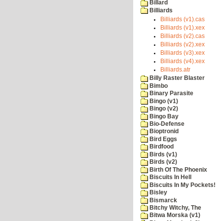
Billard
Billiards
Billiards (v1).cas
Billiards (v1).xex
Billiards (v2).cas
Billiards (v2).xex
Billiards (v3).xex
Billiards (v4).xex
Billiards.atr
Billy Raster Blaster
Bimbo
Binary Parasite
Bingo (v1)
Bingo (v2)
Bingo Bay
Bio-Defense
Bioptronid
Bird Eggs
Birdfood
Birds (v1)
Birds (v2)
Birth Of The Phoenix
Biscuits In Hell
Biscuits In My Pockets!
Bisley
Bismarck
Bitchy Witchy, The
Bitwa Morska (v1)