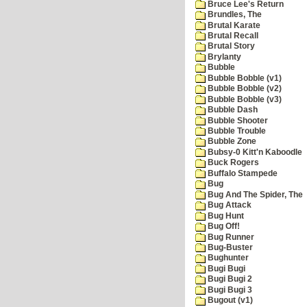
Bruce Lee's Return
Brundles, The
Brutal Karate
Brutal Recall
Brutal Story
Brylanty
Bubble
Bubble Bobble (v1)
Bubble Bobble (v2)
Bubble Bobble (v3)
Bubble Dash
Bubble Shooter
Bubble Trouble
Bubble Zone
Bubsy-0 Kitt'n Kaboodle
Buck Rogers
Buffalo Stampede
Bug
Bug And The Spider, The
Bug Attack
Bug Hunt
Bug Off!
Bug Runner
Bug-Buster
Bughunter
Bugi Bugi
Bugi Bugi 2
Bugi Bugi 3
Bugout (v1)