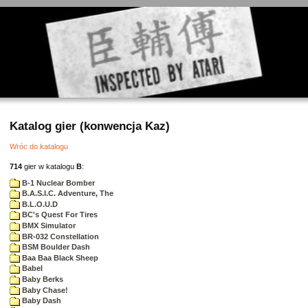
Katalog gier (konwencja Kaz)
Wróc do katalogu
714
gier w katalogu
B
:
B-1 Nuclear Bomber
B.A.S.I.C. Adventure, The
B.L.O.U.D
BC's Quest For Tires
BMX Simulator
BR-032 Constellation
BSM Boulder Dash
Baa Baa Black Sheep
Babel
Baby Berks
Baby Chase!
Baby Dash