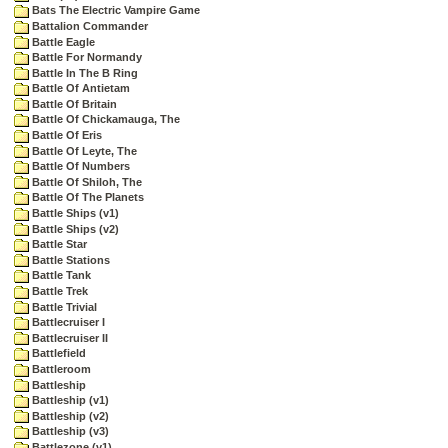
Bats The Electric Vampire Game
Battalion Commander
Battle Eagle
Battle For Normandy
Battle In The B Ring
Battle Of Antietam
Battle Of Britain
Battle Of Chickamauga, The
Battle Of Eris
Battle Of Leyte, The
Battle Of Numbers
Battle Of Shiloh, The
Battle Of The Planets
Battle Ships (v1)
Battle Ships (v2)
Battle Star
Battle Stations
Battle Tank
Battle Trek
Battle Trivial
Battlecruiser I
Battlecruiser II
Battlefield
Battleroom
Battleship
Battleship (v1)
Battleship (v2)
Battleship (v3)
Battlezone (v1)