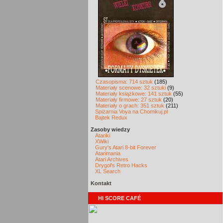
Czasopisma: 714 sztuk
(185)
Materiały scenowe: 32 sztuki
(9)
Materiały książkowe: 141 sztuk
(55)
Materiały firmowe: 27 sztuk
(20)
Materiały o grach: 351 sztuk
(211)
Spiżarnia Voya na Chomikuj.pl
Bajtek Redux
Zasoby wiedzy
Atariki
XWiki
Gury's Atari 8-bit Forever
Atarimania
Atari Archives
Drygol's Retro Hacks
XL Search
Kontakt
HI SCORE CAFÉ