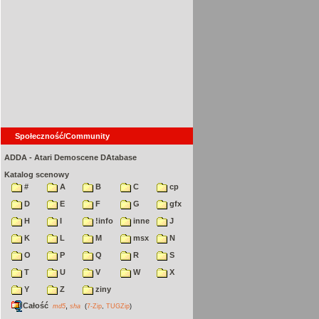
Społeczność/Community
ADDA - Atari Demoscene DAtabase
Katalog scenowy
#
A
B
C
cp
D
E
F
G
gfx
H
I
!info
inne
J
K
L
M
msx
N
O
P
Q
R
S
T
U
V
W
X
Y
Z
ziny
Całość
,
md5
sha
(
7-Zip
,
TUGZip
)