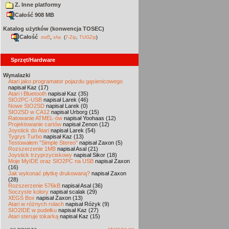
Z. Inne platformy
Całość 908 MB
Katalog użytków (konwencja TOSEC)
Całość
,
md5
sha
(
7-Zip
,
TUGZip
)
Sprzęt/Hardware
Wynalazki
Atari jako programator pojazdu gąsienicowego
napisał Kaz (17)
Atari i Bluetooth
napisał Kaz (35)
SIO2PC-USB
napisał Larek (46)
Nowe SIO2SD
napisał Larek (0)
SIO2SD w CA12
napisał Urborg (15)
Ratowanie ATMEL-ów
napisał Yoohaas (12)
Projektowanie cartów
napisał Zenon (12)
Joystick do Atari
napisał Larek (54)
Tygrys Turbo
napisał Kaz (13)
Testowałem "Simple Stereo"
napisał Zaxon (5)
Rozszerzenie 1MB
napisał Asal (21)
Joystick trzyprzyciskowy
napisał Sikor (18)
Moje MyIDE oraz SIO2PC na USB
napisał Zaxon
(16)
Jak wykonać płytkę drukowaną?
napisał Zaxon
(28)
Rozszerzenie 576kB
napisał Asal (36)
Soczyste kolory
napisał scalak (29)
XEGS Box
napisał Zaxon (13)
Atari w różnych rolach
napisał Różyk (9)
SIO2IDE w pudełku
napisał Kaz (27)
Atari steruje tokarką
napisał Kaz (15)