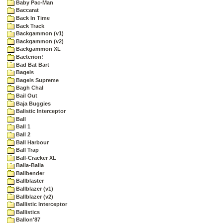
Baby Pac-Man
Baccarat
Back In Time
Back Track
Backgammon (v1)
Backgammon (v2)
Backgammon XL
Bacterion!
Bad Bat Bart
Bagels
Bagels Supreme
Bagh Chal
Bail Out
Baja Buggies
Balistic Interceptor
Ball
Ball 1
Ball 2
Ball Harbour
Ball Trap
Ball-Cracker XL
Balla-Balla
Ballbender
Ballblaster
Ballblazer (v1)
Ballblazer (v2)
Ballistic Interceptor
Ballistics
Ballon'87