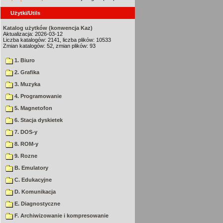
Użytki/Utils
Katalog użytków (konwencja Kaz)
Aktualizacja: 2026-03-12
Liczba katalogów: 2141, liczba plików: 10533
Zmian katalogów: 52, zmian plików: 93
1. Biuro
2. Grafika
3. Muzyka
4. Programowanie
5. Magnetofon
6. Stacja dyskietek
7. DOS-y
8. ROM-y
9. Rozne
B. Emulatory
C. Edukacyjne
D. Komunikacja
E. Diagnostyczne
F. Archiwizowanie i kompresowanie