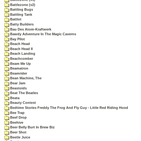
Battlezone (v2)
Battling Bugs
Battling Tank
Battlot
Batty Builders
Bau Des Atom-Kraftwerk
Bawdy Adventure In The Magic Caverns
Bay Pilot
Beach Head
Beach Head II
Beach Landing
Beachcomber
Beam Me Up
Beamatron
Beamrider
Bean Machine, The
Bear Jam
Beastoids
Beat The Beatles
Beata
Beauty Contest
Bedtime Stories Freddy The Frog And Fly Guy - Little Red Riding Hood
Bee Trap
Beef Drop
Beehive
Beer Belly Burt In Brew Biz
Beer Shot
Beetle Juice