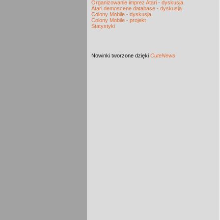
Organizowanie imprez Atari - dyskusja
Atari demoscene database - dyskusja
Colony Mobile - dyskusja
Colony Mobile - projekt
Statystyki
Nowinki
tworzone dzięki
CuteNews