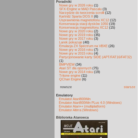
Poradniki
Nowe gry w 2026 roku
(1)
SFX-Engine w MAD Pascalu
(3)
Narzędzie do tworzenia scrolli
(12)
Kartridż Sparta DOS X
(6)
Usprawnienia magnetofonu XC12
(12)
Konserwacja stacji dysków 1050
(19)
Konserwacja magnetofonu XC12
(15)
Nowe gry w 2020 roku
(2)
Nowe gry w 2019 roku
(35)
Nowe gry w 2017 roku
(3)
Larek pokazuje
(40)
Emulacja ZX Spectrum na VBXE
(26)
Nowe gry w 2016 roku
(7)
Nowe gry w 2015 roku
(4)
Partycjonowanie karty SIDE (APT/FAT16/FAT32)
(1)
BMPVIEW
(34)
Atari ST dla opornych
(75)
Nowe gry w 2014 roku
(19)
Tritone engine
(11)
QChan Engine
(6)
nowsze
starsze
Emulatory
Emulator Atari800Win
Emulator Atari800Win PLus 4.0 (Windows)
Emulator Atari++ (multiplatform)
Emulator Altirra (Windows)
Biblioteka Atarowca