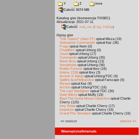
Y
Z
inne
Całość 3074 MB
Katalog gier (konwencja TOSEC)
Aktualizacja: 2021-07-11
Całość
,
md5
sha
(
7-Zip
,
TUGZip
)
Opisy gier
"Old Towers" (Atari ST)
opisał Misza (19)
Submarine Commander
opisał Kaz (36)
Frogs
opisał Xeen (0)
Choplifter!
opisał Urborg (0)
Joust
opisał Urborg (17)
Commando
opisał Urborg (35)
Mario Bros
opisał Urborg (13)
Xenophobe
opisał Urborg (36)
Robbo Forever
opisał tbxx (16)
Kolony 2106
opisał tbxx (3)
Archon II: Adept
opisał Urborg/TDC (9)
Spitfire Ace/Hellcat Ace
opisał Farscape (9)
Wyspa
opisał Kaz (9)
Archon
opisał Urborg/TDC (16)
The Last Starfighter
opisał TDC (30)
Dwie Wieże
opisał Muffy (19)
Basil The Great Mouse Detective
opisał Charlie
Cherry (125)
Inny Świat
opisał Charlie Cherry (17)
Inspektor
opisał Charlie Cherry (19)
Grand Prix Simulator
opisał Charlie Cherry (16)
«« nowsze
starsze »»
Wewnętrzne/Internals