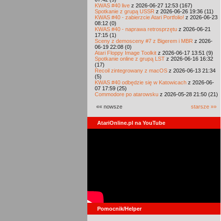
KWAS #40 live
z 2026-06-27 12:53 (167)
Spotkanie z grupą USSR
z 2026-06-26 19:36 (11)
KWAS #40 - zabierzcie Atari Portfolio!
z 2026-06-23
08:12 (0)
KWAS #40 - naprawa retrosprzętu
z 2026-06-21
17:15 (1)
Sceny z demosceny #7 z Bigerem i MBR
z 2026-
06-19 22:08 (0)
Atari Floppy Image Toolkit
z 2026-06-17 13:51 (9)
Spotkanie online z grupą LST
z 2026-06-16 16:32
(17)
Recoil zintegrowany z macOS
z 2026-06-13 21:34
(5)
KWAS #40 odbędzie się w Katowicach
z 2026-06-
07 17:59 (25)
Commodore po atarowsku
z 2026-05-28 21:50 (21)
«« nowsze
starsze »»
AtariOnline.pl na YouTube
Pomocnik/Helper