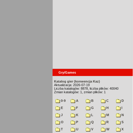
Gry/Games
Katalog gier (konwencja Kaz)
Aktualizacja: 2026-07-19
Liczba katalogów: 8878, liczba plików: 40040
Zmian katalogów: 1, zmian plików: 1
0-9
A
B
C
D
E
F
G
H
I
J
K
L
M
N
O
P
Q
R
S
T
U
V
W
X