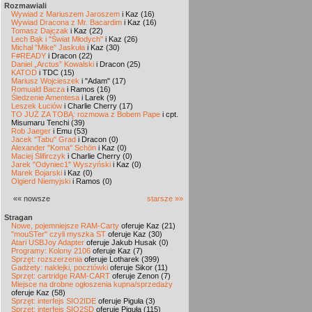
Rozmawiali
Wywiad z Mariuszem Jaroszem
i Kaz (16)
Wywiad Dracona z Mr. Bacardim
i Kaz (16)
Tomasz Dajczak
i Kaz (22)
Lech Bąk i "Świat Młodych"
i Kaz (26)
Michał "Mike" Jaskuła
i Kaz (30)
F#READY
i Dracon (22)
Daniel „Arctus” Kowalski
i Dracon (25)
KATOD
i TDC (15)
Mariusz Wojcieszek
i "Adam" (17)
Romuald Bacza
i Ramos (16)
Śledzenie Amentesa
i Larek (9)
Leszek Łuciów
i Charlie Cherry (17)
TO JUŻ ZA TOBĄ: rozmowa z Bobem Pape
i cpt.
Misumaru Tenchi (39)
Rob Jaeger
i Emu (53)
Jacek "Tabu" Grad
i Dracon (0)
Alexander "Koma" Schön
i Kaz (0)
Maciej Ślifirczyk
i Charlie Cherry (0)
Jarek "Odyniec1" Wyszyński
i Kaz (0)
Marek Bojarski
i Kaz (0)
Olgierd Niemyjski
i Ramos (0)
«« nowsze
starsze »»
Stragan
Nowe, pojemniejsze RAM-Carty
oferuje Kaz (21)
"mouSTer" czyli myszka ST
oferuje Kaz (30)
Atari USBJoy Adapter
oferuje Jakub Husak (0)
Programy: Kolony 2106
oferuje Kaz (7)
Sprzęt: rozszerzenia
oferuje Lotharek (399)
Gadżety: naklejki, pocztówki
oferuje Sikor (11)
Sprzęt: cartridge RAM-CART
oferuje Zenon (7)
Miejsce na drobne ogłoszenia kupna/sprzedaży
oferuje Kaz (58)
Sprzęt: interfejs SIO2IDE
oferuje Piguła (3)
Sprzęt: interfejs SIO2SD
oferuje Piguła (115)