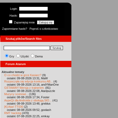
Login:
Hasło:
Zapamiętaj mnie
Zapomniane hasło?
Poproś o członkostwo
Szukaj plików/Search files
Gry
Użytki
Dema
Forum Atarum
Aktualne tematy
O co chodzi w grze Kasiarz?
(9)
ostatni: 09-08-2026 13:31, MaW
Rozpoczęła się edycja konkursu AB...
(4)
ostatni: 09-08-2026 13:16, andYManOne
GETAWAY! Wersja z trainerem.
(81)
ostatni: 08-08-2026 22:08, Ataripuzzle
Muzycy scenowi...
(136)
ostatni: 08-08-2026 17:34, Foster
AspeQt dla Androida z obsługą SIO...
(41)
ostatni: 08-08-2026 13:48, greblus
[K] Atari TT030
(2)
ostatni: 08-08-2026 09:52, goolash
RMT hacking
(470)
ostatni: 07-08-2026 22:25, emkay