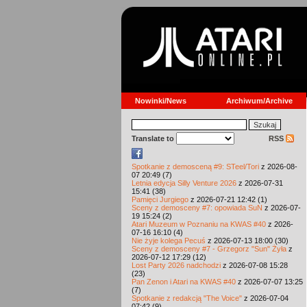
Nowinki/News
Archiwum/Archive
Translate to
RSS
Spotkanie z demosceną #9: STeel/Tori
z 2026-08-
07 20:49 (7)
Letnia edycja Silly Venture 2026
z 2026-07-31
15:41 (38)
Pamięci Jurgiego
z 2026-07-21 12:42 (1)
Sceny z demosceny #7: opowiada SuN
z 2026-07-
19 15:24 (2)
Atari Muzeum w Poznaniu na KWAS #40
z 2026-
07-16 16:10 (4)
Nie żyje kolega Pecuś
z 2026-07-13 18:00 (30)
Sceny z demosceny #7 - Grzegorz "Sun" Żyła
z
2026-07-12 17:29 (12)
Lost Party 2026 nadchodzi
z 2026-07-08 15:28
(23)
Pan Zenon i Atari na KWAS #40
z 2026-07-07 13:25
(7)
Spotkanie z redakcją "The Voice"
z 2026-07-04
07:42 (9)