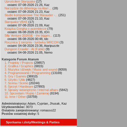
Uprościłem Starquake
(17)
ostatni: 07-08-2026 21:26, Kaz
Narzędzie do ditheringu na Atari ...
(28)
ostatni: 07-08-2026 21:23, Kaz
Studio komputerowe The Marauder -...
(251)
ostatni: 07-08-2026 21:10, Kaz
Starquake VBXE
(17)
ostatni: 07-08-2026 21:09, Kaz
Książka Gorgha o asemblerze
(79)
ostatni: 06-08-2026 15:35, tOri
Silly Venture 2026SE - the bigges...
(113)
ostatni: 06-08-2026 00:48, tdc
Rocznica 1 sierpnia - turówka WRCOH
(3)
ostatni: 04-08-2026 23:36, Ataripuzzle
Dungeon Crawler - AI (Fable)
(9)
ostatni: 04-08-2026 21:05, Nemo
Kategorie Forum Atarum
1. Projekty / Projects
(29857)
2. Grafika / Graphics
(6815)
3. Muzyka i dźwięk / Music and sound
(8059)
4. Programowanie / Programming
(13169)
5. Gry / Games
(36910)
6. Użytki / Utils
(4827)
7. Scena / Scene
(20244)
8. Sprzęt / Hardware
(27893)
9. Sprawy wewnętrzne / Internal affairs
(5842)
10. Sprzedam / Kupię / Zamienię
(8194)
11. Inne / Other
(33759)
Administratorzy:
Adam, Cyprian, Jhusak, Kaz
Użytkowników:
3073
Ostatnio zarejestrowany:
romasso22
Postów ostatniej doby:
5
Spotkania i zloty/Meetings & Parties