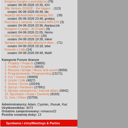
Książka Gorgha o asemblerze
(79)
ostatni: 06-08-2026 15:35, tOri
Silly Venture 2026SE - the bigges...
(113)
ostatni: 06-08-2026 00:48, tdc
AspeQt dla Androida z obsługą SIO...
(39)
ostatni: 05-08-2026 23:48, greblus
Rocznica 1 sierpnia - turówka WRCOH
(3)
ostatni: 04-08-2026 23:36, Ataripuzzle
Dungeon Crawler - AI (Fable)
(9)
ostatni: 04-08-2026 21:05, Nemo
Gry na Atari z pszczołami
(20)
ostatni: 04-08-2026 19:38, miker
Sprawa nowych płyt głównych Atari...
(71)
ostatni: 04-08-2026 19:18, tebe
Konsole z Lidla
(14)
ostatni: 04-08-2026 09:48, MaW
Kategorie Forum Atarum
1. Projekty / Projects
(29855)
2. Grafika / Graphics
(6815)
3. Muzyka i dźwięk / Music and sound
(8058)
4. Programowanie / Programming
(13171)
5. Gry / Games
(36909)
6. Użytki / Utils
(4827)
7. Scena / Scene
(20244)
8. Sprzęt / Hardware
(27891)
9. Sprawy wewnętrzne / Internal affairs
(5842)
10. Sprzedam / Kupię / Zamienię
(8193)
11. Inne / Other
(33759)
Administratorzy:
Adam, Cyprian, Jhusak, Kaz
Użytkowników:
3073
Ostatnio zarejestrowany:
romasso22
Postów ostatniej doby:
13
Spotkania i zloty/Meetings & Parties