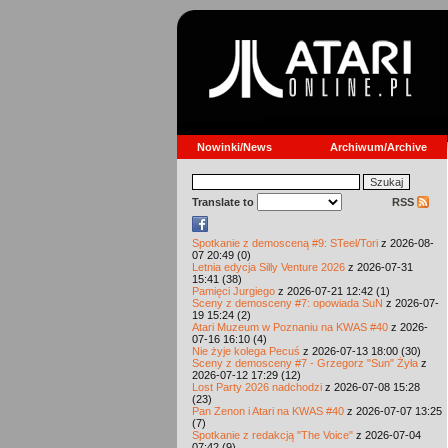
Nowinki/News
Archiwum/Archive
Translate to
RSS
Spotkanie z demosceną #9: STeel/Tori
z 2026-08-
07 20:49 (0)
Letnia edycja Silly Venture 2026
z 2026-07-31
15:41 (38)
Pamięci Jurgiego
z 2026-07-21 12:42 (1)
Sceny z demosceny #7: opowiada SuN
z 2026-07-
19 15:24 (2)
Atari Muzeum w Poznaniu na KWAS #40
z 2026-
07-16 16:10 (4)
Nie żyje kolega Pecuś
z 2026-07-13 18:00 (30)
Sceny z demosceny #7 - Grzegorz "Sun" Żyła
z
2026-07-12 17:29 (12)
Lost Party 2026 nadchodzi
z 2026-07-08 15:28
(23)
Pan Zenon i Atari na KWAS #40
z 2026-07-07 13:25
(7)
Spotkanie z redakcją "The Voice"
z 2026-07-04
07:42 (9)