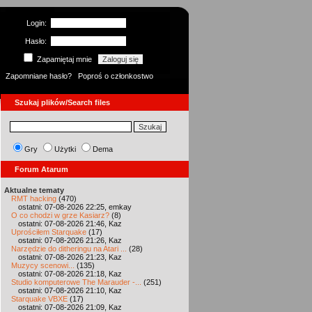
Login:
Hasło:
Zapamiętaj mnie
Zapomniane hasło?
Poproś o członkostwo
Szukaj plików/Search files
Gry
Użytki
Dema
Forum Atarum
Aktualne tematy
RMT hacking
(470)
ostatni: 07-08-2026 22:25, emkay
O co chodzi w grze Kasiarz?
(8)
ostatni: 07-08-2026 21:46, Kaz
Uprościłem Starquake
(17)
ostatni: 07-08-2026 21:26, Kaz
Narzędzie do ditheringu na Atari ...
(28)
ostatni: 07-08-2026 21:23, Kaz
Muzycy scenowi...
(135)
ostatni: 07-08-2026 21:18, Kaz
Studio komputerowe The Marauder -...
(251)
ostatni: 07-08-2026 21:10, Kaz
Starquake VBXE
(17)
ostatni: 07-08-2026 21:09, Kaz