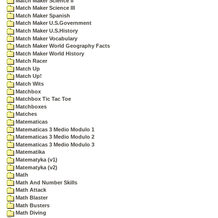
Match Maker Science II
Match Maker Science III
Match Maker Spanish
Match Maker U.S.Government
Match Maker U.S.History
Match Maker Vocabulary
Match Maker World Geography Facts
Match Maker World History
Match Racer
Match Up
Match Up!
Match Wits
Matchbox
Matchbox Tic Tac Toe
Matchboxes
Matches
Matematicas
Matematicas 3 Medio Modulo 1
Matematicas 3 Medio Modulo 2
Matematicas 3 Medio Modulo 3
Matematika
Matematyka (v1)
Matematyka (v2)
Math
Math And Number Skills
Math Attack
Math Blaster
Math Busters
Math Diving