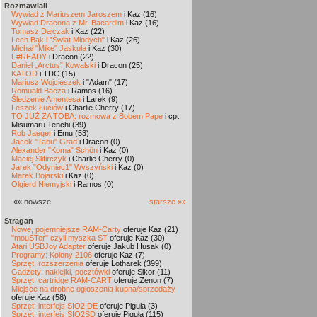
Rozmawiali
Wywiad z Mariuszem Jaroszem
i Kaz (16)
Wywiad Dracona z Mr. Bacardim
i Kaz (16)
Tomasz Dajczak
i Kaz (22)
Lech Bąk i "Świat Młodych"
i Kaz (26)
Michał "Mike" Jaskuła
i Kaz (30)
F#READY
i Dracon (22)
Daniel „Arctus” Kowalski
i Dracon (25)
KATOD
i TDC (15)
Mariusz Wojcieszek
i "Adam" (17)
Romuald Bacza
i Ramos (16)
Śledzenie Amentesa
i Larek (9)
Leszek Łuciów
i Charlie Cherry (17)
TO JUŻ ZA TOBĄ: rozmowa z Bobem Pape
i cpt.
Misumaru Tenchi (39)
Rob Jaeger
i Emu (53)
Jacek "Tabu" Grad
i Dracon (0)
Alexander "Koma" Schön
i Kaz (0)
Maciej Ślifirczyk
i Charlie Cherry (0)
Jarek "Odyniec1" Wyszyński
i Kaz (0)
Marek Bojarski
i Kaz (0)
Olgierd Niemyjski
i Ramos (0)
«« nowsze
starsze »»
Stragan
Nowe, pojemniejsze RAM-Carty
oferuje Kaz (21)
"mouSTer" czyli myszka ST
oferuje Kaz (30)
Atari USBJoy Adapter
oferuje Jakub Husak (0)
Programy: Kolony 2106
oferuje Kaz (7)
Sprzęt: rozszerzenia
oferuje Lotharek (399)
Gadżety: naklejki, pocztówki
oferuje Sikor (11)
Sprzęt: cartridge RAM-CART
oferuje Zenon (7)
Miejsce na drobne ogłoszenia kupna/sprzedaży
oferuje Kaz (58)
Sprzęt: interfejs SIO2IDE
oferuje Piguła (3)
Sprzęt: interfejs SIO2SD
oferuje Piguła (115)