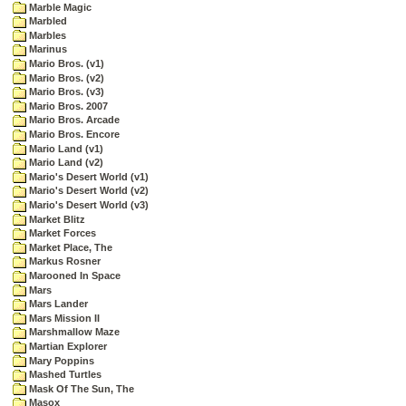
Marble Magic
Marbled
Marbles
Marinus
Mario Bros. (v1)
Mario Bros. (v2)
Mario Bros. (v3)
Mario Bros. 2007
Mario Bros. Arcade
Mario Bros. Encore
Mario Land (v1)
Mario Land (v2)
Mario's Desert World (v1)
Mario's Desert World (v2)
Mario's Desert World (v3)
Market Blitz
Market Forces
Market Place, The
Markus Rosner
Marooned In Space
Mars
Mars Lander
Mars Mission II
Marshmallow Maze
Martian Explorer
Mary Poppins
Mashed Turtles
Mask Of The Sun, The
Masox