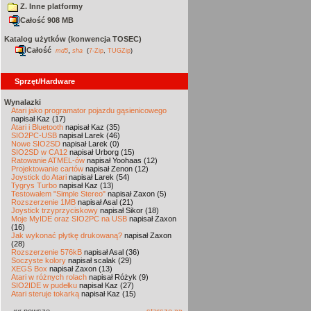
Z. Inne platformy
Całość 908 MB
Katalog użytków (konwencja TOSEC)
Całość
,
md5
sha
(
7-Zip
,
TUGZip
)
Sprzęt/Hardware
Wynalazki
Atari jako programator pojazdu gąsienicowego
napisał Kaz (17)
Atari i Bluetooth
napisał Kaz (35)
SIO2PC-USB
napisał Larek (46)
Nowe SIO2SD
napisał Larek (0)
SIO2SD w CA12
napisał Urborg (15)
Ratowanie ATMEL-ów
napisał Yoohaas (12)
Projektowanie cartów
napisał Zenon (12)
Joystick do Atari
napisał Larek (54)
Tygrys Turbo
napisał Kaz (13)
Testowałem "Simple Stereo"
napisał Zaxon (5)
Rozszerzenie 1MB
napisał Asal (21)
Joystick trzyprzyciskowy
napisał Sikor (18)
Moje MyIDE oraz SIO2PC na USB
napisał Zaxon
(16)
Jak wykonać płytkę drukowaną?
napisał Zaxon
(28)
Rozszerzenie 576kB
napisał Asal (36)
Soczyste kolory
napisał scalak (29)
XEGS Box
napisał Zaxon (13)
Atari w różnych rolach
napisał Różyk (9)
SIO2IDE w pudełku
napisał Kaz (27)
Atari steruje tokarką
napisał Kaz (15)