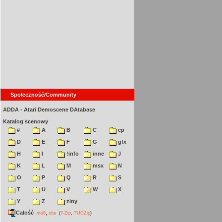
Społeczność/Community
ADDA - Atari Demoscene DAtabase
Katalog scenowy
#
A
B
C
cp
D
E
F
G
gfx
H
I
!info
inne
J
K
L
M
msx
N
O
P
Q
R
S
T
U
V
W
X
Y
Z
ziny
Całość
,
md5
sha
(
7-Zip
,
TUGZip
)