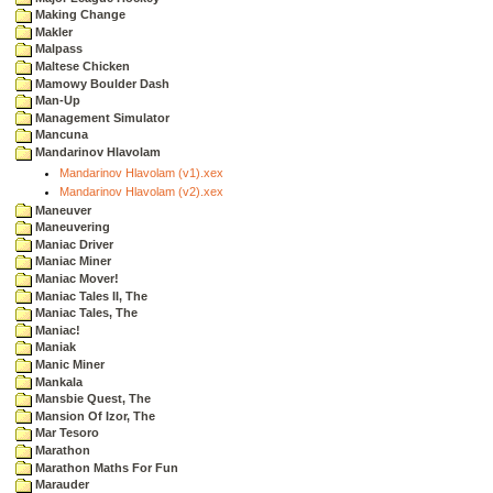
Making Change
Makler
Malpass
Maltese Chicken
Mamowy Boulder Dash
Man-Up
Management Simulator
Mancuna
Mandarinov Hlavolam
Mandarinov Hlavolam (v1).xex
Mandarinov Hlavolam (v2).xex
Maneuver
Maneuvering
Maniac Driver
Maniac Miner
Maniac Mover!
Maniac Tales II, The
Maniac Tales, The
Maniac!
Maniak
Manic Miner
Mankala
Mansbie Quest, The
Mansion Of Izor, The
Mar Tesoro
Marathon
Marathon Maths For Fun
Marauder