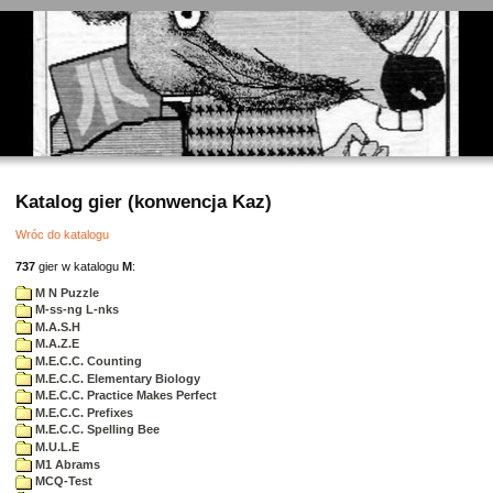
Katalog gier (konwencja Kaz)
Wróc do katalogu
737
gier w katalogu
M
:
M N Puzzle
M-ss-ng L-nks
M.A.S.H
M.A.Z.E
M.E.C.C. Counting
M.E.C.C. Elementary Biology
M.E.C.C. Practice Makes Perfect
M.E.C.C. Prefixes
M.E.C.C. Spelling Bee
M.U.L.E
M1 Abrams
MCQ-Test