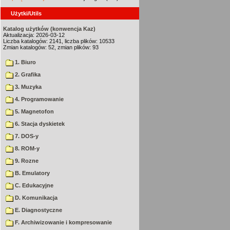
Użytki/Utils
Katalog użytków (konwencja Kaz)
Aktualizacja: 2026-03-12
Liczba katalogów: 2141, liczba plików: 10533
Zmian katalogów: 52, zmian plików: 93
1. Biuro
2. Grafika
3. Muzyka
4. Programowanie
5. Magnetofon
6. Stacja dyskietek
7. DOS-y
8. ROM-y
9. Rozne
B. Emulatory
C. Edukacyjne
D. Komunikacja
E. Diagnostyczne
F. Archiwizowanie i kompresowanie