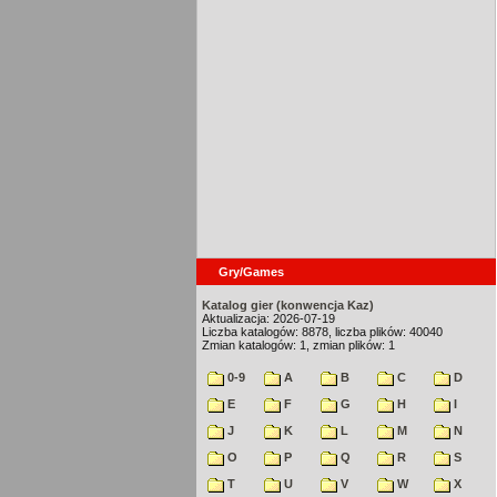
Gry/Games
Katalog gier (konwencja Kaz)
Aktualizacja: 2026-07-19
Liczba katalogów: 8878, liczba plików: 40040
Zmian katalogów: 1, zmian plików: 1
0-9
A
B
C
D
E
F
G
H
I
J
K
L
M
N
O
P
Q
R
S
T
U
V
W
X