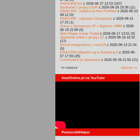
KWAS #40 live
z 2026-06-27 12:53 (167)
Spotkanie z grupą USSR
z 2026-06-26 19:36 (11)
KWAS #40 - zabierzcie Atari Portfolio!
z 2026-06-23
08:12 (0)
KWAS #40 - naprawa retrosprzętu
z 2026-06-21
17:15 (1)
Sceny z demosceny #7 z Bigerem i MBR
z 2026-
06-19 22:08 (0)
Atari Floppy Image Toolkit
z 2026-06-17 13:51 (9)
Spotkanie online z grupą LST
z 2026-06-16 16:32
(17)
Recoil zintegrowany z macOS
z 2026-06-13 21:34
(5)
KWAS #40 odbędzie się w Katowicach
z 2026-06-
07 17:59 (25)
Commodore po atarowsku
z 2026-05-28 21:50 (21)
«« nowsze
starsze »»
AtariOnline.pl na YouTube
Pomocnik/Helper