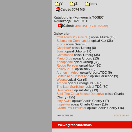
Y
Z
inne
Całość 3074 MB
Katalog gier (konwencja TOSEC)
Aktualizacja: 2021-07-11
Całość
,
md5
sha
(
7-Zip
,
TUGZip
)
Opisy gier
"Old Towers" (Atari ST)
opisał Misza (19)
Submarine Commander
opisał Kaz (36)
Frogs
opisał Xeen (0)
Choplifter!
opisał Urborg (0)
Joust
opisał Urborg (17)
Commando
opisał Urborg (35)
Mario Bros
opisał Urborg (13)
Xenophobe
opisał Urborg (36)
Robbo Forever
opisał tbxx (16)
Kolony 2106
opisał tbxx (3)
Archon II: Adept
opisał Urborg/TDC (9)
Spitfire Ace/Hellcat Ace
opisał Farscape (9)
Wyspa
opisał Kaz (9)
Archon
opisał Urborg/TDC (16)
The Last Starfighter
opisał TDC (30)
Dwie Wieże
opisał Muffy (19)
Basil The Great Mouse Detective
opisał Charlie
Cherry (125)
Inny Świat
opisał Charlie Cherry (17)
Inspektor
opisał Charlie Cherry (19)
Grand Prix Simulator
opisał Charlie Cherry (16)
«« nowsze
starsze »»
Wewnętrzne/Internals