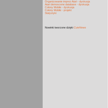
Organizowanie imprez Atari - dyskusja
Atari demoscene database - dyskusja
Colony Mobile - dyskusja
Colony Mobile - projekt
Statystyki
Nowinki
tworzone dzięki
CuteNews