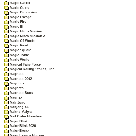
Magic Castle
Magic Cups
Magic Dimension
Magic Escape
Magic Fire
Magic III
Magic Micro Mission
Magic Micro Mission 2
Magic Of Words
Magic Read
Magic Square
Magic Tonic
Magic World
Magical Fairy Force
Magical Rolling Stones, The
Magnetit
Magnetit 2002
Magnetix
Magneto
Magneto Bugs
Magnex
Mah Jong
Mahjong XE
Mahna-Malysz
Mail Order Monsters
Major Blink
Major Blink 2020
Major Bronx
Major League Hockey