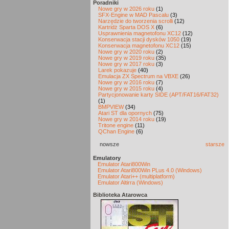
Poradniki
Nowe gry w 2026 roku
(1)
SFX-Engine w MAD Pascalu
(3)
Narzędzie do tworzenia scrolli
(12)
Kartridż Sparta DOS X
(6)
Usprawnienia magnetofonu XC12
(12)
Konserwacja stacji dysków 1050
(19)
Konserwacja magnetofonu XC12
(15)
Nowe gry w 2020 roku
(2)
Nowe gry w 2019 roku
(35)
Nowe gry w 2017 roku
(3)
Larek pokazuje
(40)
Emulacja ZX Spectrum na VBXE
(26)
Nowe gry w 2016 roku
(7)
Nowe gry w 2015 roku
(4)
Partycjonowanie karty SIDE (APT/FAT16/FAT32)
(1)
BMPVIEW
(34)
Atari ST dla opornych
(75)
Nowe gry w 2014 roku
(19)
Tritone engine
(11)
QChan Engine
(6)
nowsze
starsze
Emulatory
Emulator Atari800Win
Emulator Atari800Win PLus 4.0 (Windows)
Emulator Atari++ (multiplatform)
Emulator Altirra (Windows)
Biblioteka Atarowca