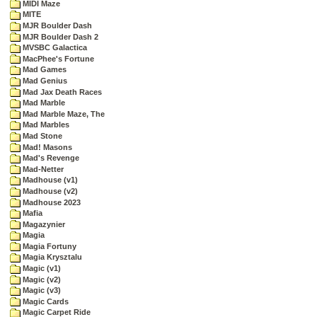
MIDI Maze
MITE
MJR Boulder Dash
MJR Boulder Dash 2
MVSBC Galactica
MacPhee's Fortune
Mad Games
Mad Genius
Mad Jax Death Races
Mad Marble
Mad Marble Maze, The
Mad Marbles
Mad Stone
Mad! Masons
Mad's Revenge
Mad-Netter
Madhouse (v1)
Madhouse (v2)
Madhouse 2023
Mafia
Magazynier
Magia
Magia Fortuny
Magia Krysztalu
Magic (v1)
Magic (v2)
Magic (v3)
Magic Cards
Magic Carpet Ride