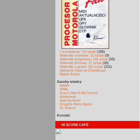
Czasopisma: 714 sztuk
(185)
Materiały scenowe: 32 sztuki
(9)
Materiały książkowe: 141 sztuk
(55)
Materiały firmowe: 27 sztuk
(20)
Materiały o grach: 351 sztuk
(211)
Spiżarnia Voya na Chomikuj.pl
Bajtek Redux
Zasoby wiedzy
Atariki
XWiki
Gury's Atari 8-bit Forever
Atarimania
Atari Archives
Drygol's Retro Hacks
XL Search
Kontakt
HI SCORE CAFÉ