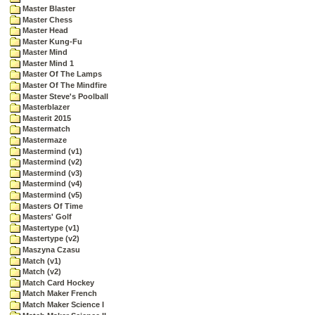
Master Blaster
Master Chess
Master Head
Master Kung-Fu
Master Mind
Master Mind 1
Master Of The Lamps
Master Of The Mindfire
Master Steve's Poolball
Masterblazer
Masterit 2015
Mastermatch
Mastermaze
Mastermind (v1)
Mastermind (v2)
Mastermind (v3)
Mastermind (v4)
Mastermind (v5)
Masters Of Time
Masters' Golf
Mastertype (v1)
Mastertype (v2)
Maszyna Czasu
Match (v1)
Match (v2)
Match Card Hockey
Match Maker French
Match Maker Science I