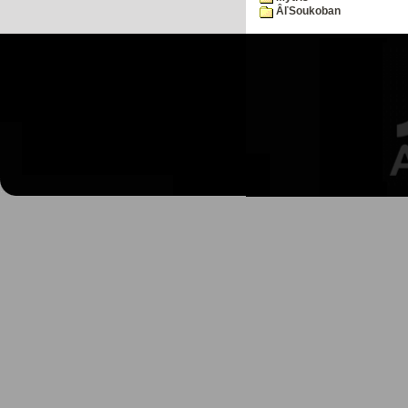
ÂľSoukoban