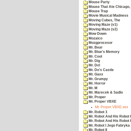
Mouse Party
Mouse That Ate Chicago,
Mouse Trap
Movie Musical Madness
Moving Cubes, The
Moving Maze (v1)
Moving Maze (v2)
Mow Down
Mozaico
Mozgprocesor
Mr. Bear
Mr. Blue's Memory
Mr. Cool
Mr. Dig
Mr. Do!
Mr. Do's Castle
Mr. Gaxx
Mr. Grumpy
Mr. Horror
Mr. M
Mr. Marecek & Sadlo
Mr. Proper
Mr. Proper VBXE
Mr. Proper VBXE.xex
Mr. Robot 3
Mr. Robot And His Robot 
Mr. Robot And His Robot
Mr. Robot I Jego Fabryka
Mr. Robot II