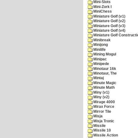
Mini-Slots
Mini-Zork I
MiniChess
Miniature Golf (v1)
Miniature Golf (v2)
Miniature Golf (v3)
Miniature Golf (v4)
Miniature Golf Constructi
Minibreak
Minijong
Minilife
Mining Mogul
Minipac
Minipede
Minotaur 16k
Minotaur, The
Mintaj
Minute Magic
Minute Math
Miny (v1)
Miny (v2)
Mirage 4000
Mirax Force
Mirror Tile
Misja
Misja Tronic
Missile
Missile 10
Missile Action