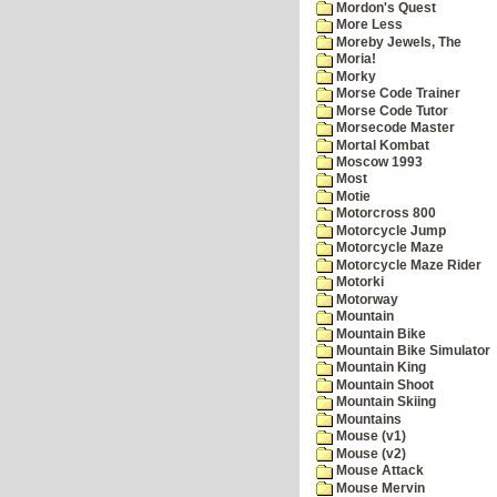
Mordon's Quest
More Less
Moreby Jewels, The
Moria!
Morky
Morse Code Trainer
Morse Code Tutor
Morsecode Master
Mortal Kombat
Moscow 1993
Most
Motie
Motorcross 800
Motorcycle Jump
Motorcycle Maze
Motorcycle Maze Rider
Motorki
Motorway
Mountain
Mountain Bike
Mountain Bike Simulator
Mountain King
Mountain Shoot
Mountain Skiing
Mountains
Mouse (v1)
Mouse (v2)
Mouse Attack
Mouse Mervin