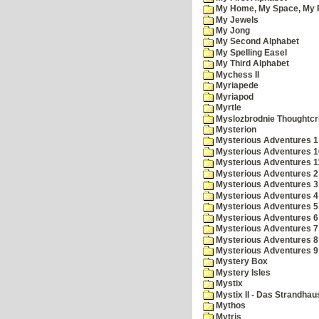
My Home, My Space, My 
My Jewels
My Jong
My Second Alphabet
My Spelling Easel
My Third Alphabet
Mychess II
Myriapede
Myriapod
Myrtle
Myslozbrodnie Thoughtc
Mysterion
Mysterious Adventures 1
Mysterious Adventures 10 
Mysterious Adventures 
Mysterious Adventures 2
Mysterious Adventures 3
Mysterious Adventures 4
Mysterious Adventures 5
Mysterious Adventures 6
Mysterious Adventures 7 
Mysterious Adventures 8
Mysterious Adventures 
Mystery Box
Mystery Isles
Mystix
Mystix II - Das Strandhau
Mythos
Mytris