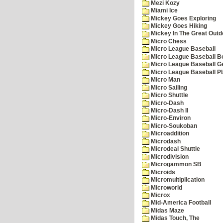
Mezi Kozy
Miami Ice
Mickey Goes Exploring
Mickey Goes Hiking
Mickey In The Great Outd
Micro Chess
Micro League Baseball
Micro League Baseball Bo
Micro League Baseball G
Micro League Baseball Pl
Micro Man
Micro Sailing
Micro Shuttle
Micro-Dash
Micro-Dash II
Micro-Environ
Micro-Soukoban
Microaddition
Microdash
Microdeal Shuttle
Microdivision
Microgammon SB
Microids
Micromultiplication
Microworld
Microx
Mid-America Football
Midas Maze
Midas Touch, The