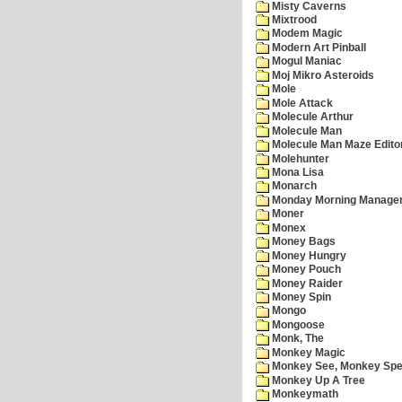
Misty Caverns
Mixtrood
Modem Magic
Modern Art Pinball
Mogul Maniac
Moj Mikro Asteroids
Mole
Mole Attack
Molecule Arthur
Molecule Man
Molecule Man Maze Edito
Molehunter
Mona Lisa
Monarch
Monday Morning Manage
Moner
Monex
Money Bags
Money Hungry
Money Pouch
Money Raider
Money Spin
Mongo
Mongoose
Monk, The
Monkey Magic
Monkey See, Monkey Spe
Monkey Up A Tree
Monkeymath