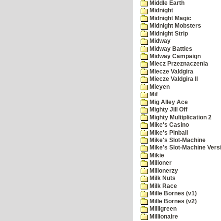
Middle Earth
Midnight
Midnight Magic
Midnight Mobsters
Midnight Strip
Midway
Midway Battles
Midway Campaign
Miecz Przeznaczenia
Miecze Valdgira
Miecze Valdgira II
Mieyen
Mif
Mig Alley Ace
Mighty Jill Off
Mighty Multiplication 2
Mike's Casino
Mike's Pinball
Mike's Slot-Machine
Mike's Slot-Machine Versi
Mikie
Milioner
Milionerzy
Milk Nuts
Milk Race
Mille Bornes (v1)
Mille Bornes (v2)
Milligreen
Millionaire