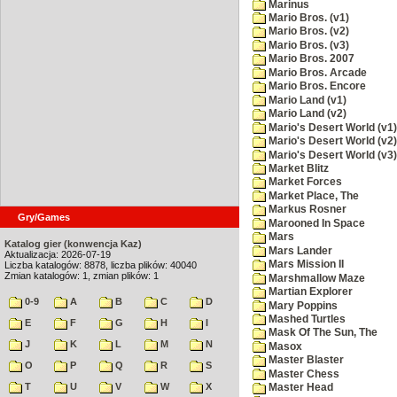
Marinus
Mario Bros. (v1)
Mario Bros. (v2)
Mario Bros. (v3)
Mario Bros. 2007
Mario Bros. Arcade
Mario Bros. Encore
Mario Land (v1)
Mario Land (v2)
Mario's Desert World (v1)
Mario's Desert World (v2)
Mario's Desert World (v3)
Market Blitz
Market Forces
Market Place, The
Markus Rosner
Gry/Games
Marooned In Space
Mars
Katalog gier (konwencja Kaz)
Mars Lander
Aktualizacja: 2026-07-19
Mars Mission II
Liczba katalogów: 8878, liczba plików: 40040
Zmian katalogów: 1, zmian plików: 1
Marshmallow Maze
Martian Explorer
0-9
A
B
C
D
Mary Poppins
Mashed Turtles
E
F
G
H
I
Mask Of The Sun, The
J
K
L
M
N
Masox
Master Blaster
O
P
Q
R
S
Master Chess
T
U
V
W
X
Master Head