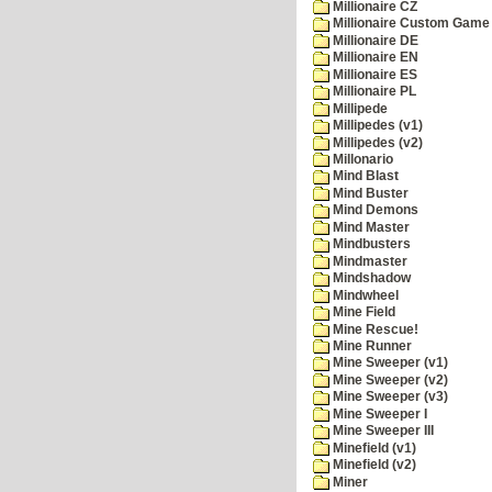
Millionaire CZ
Millionaire Custom Game 
Millionaire DE
Millionaire EN
Millionaire ES
Millionaire PL
Millipede
Millipedes (v1)
Millipedes (v2)
Millonario
Mind Blast
Mind Buster
Mind Demons
Mind Master
Mindbusters
Mindmaster
Mindshadow
Mindwheel
Mine Field
Mine Rescue!
Mine Runner
Mine Sweeper (v1)
Mine Sweeper (v2)
Mine Sweeper (v3)
Mine Sweeper I
Mine Sweeper III
Minefield (v1)
Minefield (v2)
Miner