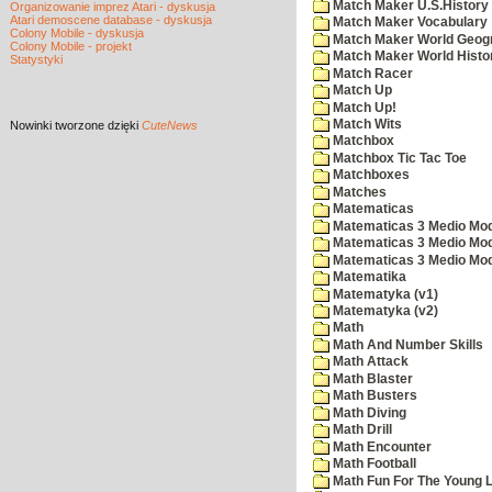
Match Maker U.S.History
Organizowanie imprez Atari - dyskusja
Atari demoscene database - dyskusja
Match Maker Vocabulary
Colony Mobile - dyskusja
Match Maker World Geog
Colony Mobile - projekt
Match Maker World Histo
Statystyki
Match Racer
Match Up
Match Up!
Match Wits
Nowinki
tworzone dzięki
CuteNews
Matchbox
Matchbox Tic Tac Toe
Matchboxes
Matches
Matematicas
Matematicas 3 Medio Mod
Matematicas 3 Medio Mod
Matematicas 3 Medio Mod
Matematika
Matematyka (v1)
Matematyka (v2)
Math
Math And Number Skills
Math Attack
Math Blaster
Math Busters
Math Diving
Math Drill
Math Encounter
Math Football
Math Fun For The Young L