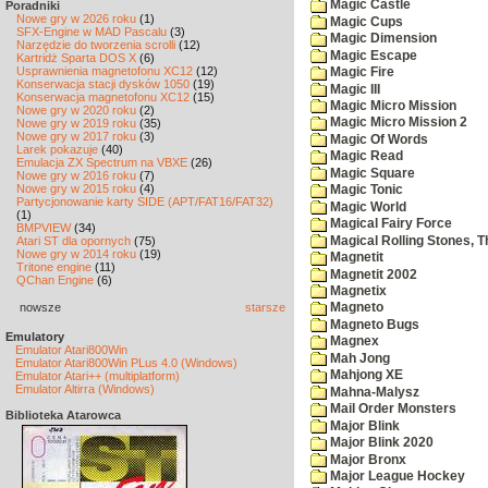
Magic Castle
Poradniki
Nowe gry w 2026 roku
(1)
Magic Cups
SFX-Engine w MAD Pascalu
(3)
Magic Dimension
Narzędzie do tworzenia scrolli
(12)
Magic Escape
Kartridż Sparta DOS X
(6)
Usprawnienia magnetofonu XC12
(12)
Magic Fire
Konserwacja stacji dysków 1050
(19)
Magic III
Konserwacja magnetofonu XC12
(15)
Magic Micro Mission
Nowe gry w 2020 roku
(2)
Magic Micro Mission 2
Nowe gry w 2019 roku
(35)
Nowe gry w 2017 roku
(3)
Magic Of Words
Larek pokazuje
(40)
Magic Read
Emulacja ZX Spectrum na VBXE
(26)
Magic Square
Nowe gry w 2016 roku
(7)
Nowe gry w 2015 roku
(4)
Magic Tonic
Partycjonowanie karty SIDE (APT/FAT16/FAT32)
Magic World
(1)
Magical Fairy Force
BMPVIEW
(34)
Magical Rolling Stones, T
Atari ST dla opornych
(75)
Nowe gry w 2014 roku
(19)
Magnetit
Tritone engine
(11)
Magnetit 2002
QChan Engine
(6)
Magnetix
nowsze
starsze
Magneto
Magneto Bugs
Emulatory
Magnex
Emulator Atari800Win
Mah Jong
Emulator Atari800Win PLus 4.0 (Windows)
Mahjong XE
Emulator Atari++ (multiplatform)
Emulator Altirra (Windows)
Mahna-Malysz
Mail Order Monsters
Biblioteka Atarowca
Major Blink
Major Blink 2020
Major Bronx
Major League Hockey