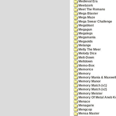
Medieval Era
Meebzork
Meet The Romans
Mega Blaster
Mega Maze
Mega Swear Challenge
Megablast
Megagun
Megalegs
Megamania
Megaoids
Melange
Melly The Meer
Melody Dice
Melt-Down
Meltdown
Memo-Box
Memorice
Memory
Memory Mania & Maxwel
Memory Manor
Memory Match (v1)
Memory Match (v2)
Memory Meister
Memory Of Metal Aneb K
Menace
Menagarie
Mengcop
Mensa Master