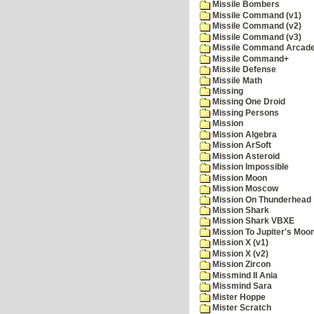
Missile Bombers
Missile Command (v1)
Missile Command (v2)
Missile Command (v3)
Missile Command Arcad
Missile Command+
Missile Defense
Missile Math
Missing
Missing One Droid
Missing Persons
Mission
Mission Algebra
Mission ArSoft
Mission Asteroid
Mission Impossible
Mission Moon
Mission Moscow
Mission On Thunderhead
Mission Shark
Mission Shark VBXE
Mission To Jupiter's Moo
Mission X (v1)
Mission X (v2)
Mission Zircon
Missmind II Ania
Missmind Sara
Mister Hoppe
Mister Scratch