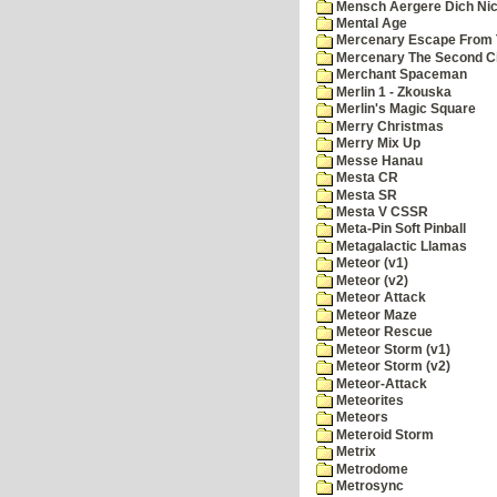
Mensch Aergere Dich Nic
Mental Age
Mercenary Escape From 
Mercenary The Second C
Merchant Spaceman
Merlin 1 - Zkouska
Merlin's Magic Square
Merry Christmas
Merry Mix Up
Messe Hanau
Mesta CR
Mesta SR
Mesta V CSSR
Meta-Pin Soft Pinball
Metagalactic Llamas
Meteor (v1)
Meteor (v2)
Meteor Attack
Meteor Maze
Meteor Rescue
Meteor Storm (v1)
Meteor Storm (v2)
Meteor-Attack
Meteorites
Meteors
Meteroid Storm
Metrix
Metrodome
Metrosync