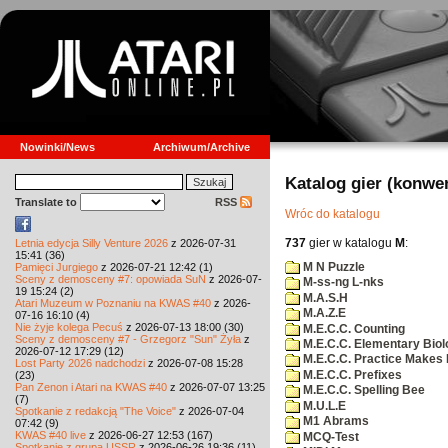
Nowinki/News
Archiwum/Archive
Katalog gier (konwe
Translate to
RSS
Wróc do katalogu
737
gier w katalogu
M
:
Letnia edycja Silly Venture 2026
z 2026-07-31
15:41 (36)
M N Puzzle
Pamięci Jurgiego
z 2026-07-21 12:42 (1)
Sceny z demosceny #7: opowiada SuN
z 2026-07-
M-ss-ng L-nks
19 15:24 (2)
M.A.S.H
Atari Muzeum w Poznaniu na KWAS #40
z 2026-
M.A.Z.E
07-16 16:10 (4)
Nie żyje kolega Pecuś
z 2026-07-13 18:00 (30)
M.E.C.C. Counting
Sceny z demosceny #7 - Grzegorz "Sun" Żyła
z
M.E.C.C. Elementary Biol
2026-07-12 17:29 (12)
M.E.C.C. Practice Makes 
Lost Party 2026 nadchodzi
z 2026-07-08 15:28
M.E.C.C. Prefixes
(23)
Pan Zenon i Atari na KWAS #40
z 2026-07-07 13:25
M.E.C.C. Spelling Bee
(7)
M.U.L.E
Spotkanie z redakcją "The Voice"
z 2026-07-04
M1 Abrams
07:42 (9)
KWAS #40 live
z 2026-06-27 12:53 (167)
MCQ-Test
Spotkanie z grupą USSR
z 2026-06-26 19:36 (11)