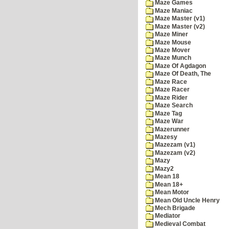
Maze Games
Maze Maniac
Maze Master (v1)
Maze Master (v2)
Maze Miner
Maze Mouse
Maze Mover
Maze Munch
Maze Of Agdagon
Maze Of Death, The
Maze Race
Maze Racer
Maze Rider
Maze Search
Maze Tag
Maze War
Mazerunner
Mazesy
Mazezam (v1)
Mazezam (v2)
Mazy
Mazy2
Mean 18
Mean 18+
Mean Motor
Mean Old Uncle Henry
Mech Brigade
Mediator
Medieval Combat