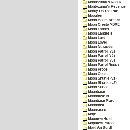
Montezuma's Redux
Montezuma's Revenge
Monty On The Run
Moogles
Moon Beam Arcade
Moon Cresta VBXE
Moon Lander
Moon Lander II
Moon Lord
Moon Lover
Moon Marauder
Moon Patrol (v1)
Moon Patrol (v2)
Moon Patrol (v3)
Moon Patrol Redux
Moon Probe
Moon Quest
Moon Shuttle (v1)
Moon Shuttle (v2)
Moon Survial
Moonbase
Moonbase Io
Moonbase Plato
Moonmist
Moonstone
Mop!
Moptown Hotel
Moptown Parade
Mord An Bord!