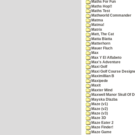
Maths For Fun
Maths Hop!!
Maths Test
Mathworld Commander
Matma
Matma!
Matrix
Matt, The Cat
Matta Blatta
Matterhorn
Mauer Fluch
Max
Max Y El Alfabeto
Max's Adventure
Maxi Golf
Maxi Golf Course Design
Maximillian B
Maxipede
Maxit
Maxter Mind
Maxwell Manor Skull Of 
Mayska Dlazba
Maze (v1)
Maze (v2)
Maze (v3)
Maze 3D
Maze Eater 2
Maze Finder!
Maze Game