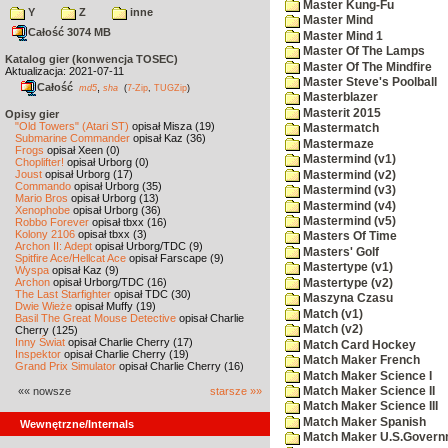
Master Kung-Fu
Y
Z
inne
Master Mind
Całość 3074 MB
Master Mind 1
Master Of The Lamps
Katalog gier (konwencja TOSEC)
Master Of The Mindfire
Aktualizacja: 2021-07-11
Master Steve's Poolball
Całość
,
md5
sha
(
7-Zip
,
TUGZip
)
Masterblazer
Masterit 2015
Opisy gier
"Old Towers" (Atari ST)
opisał Misza (19)
Mastermatch
Submarine Commander
opisał Kaz (36)
Mastermaze
Frogs
opisał Xeen (0)
Mastermind (v1)
Choplifter!
opisał Urborg (0)
Joust
opisał Urborg (17)
Mastermind (v2)
Commando
opisał Urborg (35)
Mastermind (v3)
Mario Bros
opisał Urborg (13)
Mastermind (v4)
Xenophobe
opisał Urborg (36)
Mastermind (v5)
Robbo Forever
opisał tbxx (16)
Kolony 2106
opisał tbxx (3)
Masters Of Time
Archon II: Adept
opisał Urborg/TDC (9)
Masters' Golf
Spitfire Ace/Hellcat Ace
opisał Farscape (9)
Mastertype (v1)
Wyspa
opisał Kaz (9)
Archon
opisał Urborg/TDC (16)
Mastertype (v2)
The Last Starfighter
opisał TDC (30)
Maszyna Czasu
Dwie Wieże
opisał Muffy (19)
Match (v1)
Basil The Great Mouse Detective
opisał Charlie
Match (v2)
Cherry (125)
Inny Świat
opisał Charlie Cherry (17)
Match Card Hockey
Inspektor
opisał Charlie Cherry (19)
Match Maker French
Grand Prix Simulator
opisał Charlie Cherry (16)
Match Maker Science I
«« nowsze
starsze »»
Match Maker Science II
Match Maker Science III
Match Maker Spanish
Wewnętrzne/Internals
Match Maker U.S.Govern