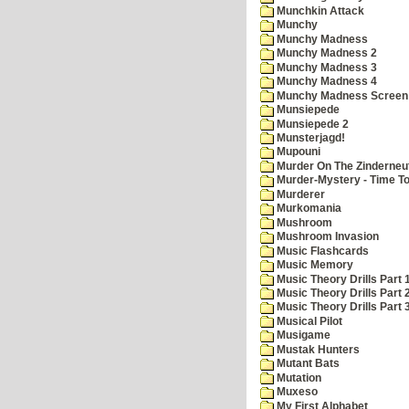
Munchkin Attack
Munchy
Munchy Madness
Munchy Madness 2
Munchy Madness 3
Munchy Madness 4
Munchy Madness Screen
Munsiepede
Munsiepede 2
Munsterjagd!
Mupouni
Murder On The Zinderneu
Murder-Mystery - Time To
Murderer
Murkomania
Mushroom
Mushroom Invasion
Music Flashcards
Music Memory
Music Theory Drills Part 
Music Theory Drills Part 2
Music Theory Drills Part 3
Musical Pilot
Musigame
Mustak Hunters
Mutant Bats
Mutation
Muxeso
My First Alphabet