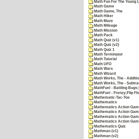
Math Fun For The Young Le
Math Game
Math Game, The
Math Hiker
Math Maze
Math Mileage
Math Mission
Math Pack
Math Quiz (v1)
Math Quiz (v2)
Math Quiz 1
Math Terminator
Math Tutorial
Math UFO
Math Wars
Math Wizard
Math Works, The - Additi
Math Works, The - Subtra
MathFun! - Battling Bugs
MathFun! - Frenzy;Flip Fl
Mathematic-Tac-Toe
Mathematics
Mathematics Action Games
Mathematics Action Game
Mathematics Action Game
Mathematics Action Game
Mathematics Quiz
Mathman (v1)
Mathman (v2)