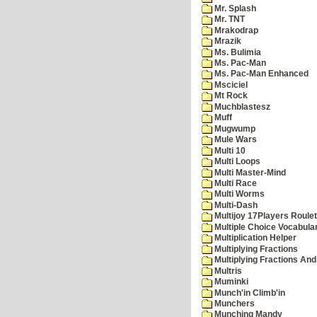
Mr. Splash
Mr. TNT
Mrakodrap
Mrazik
Ms. Bulimia
Ms. Pac-Man
Ms. Pac-Man Enhanced
Msciciel
Mt Rock
Muchblastesz
Muff
Mugwump
Mule Wars
Multi 10
Multi Loops
Multi Master-Mind
Multi Race
Multi Worms
Multi-Dash
Multijoy 17Players Roulet
Multiple Choice Vocabula
Multiplication Helper
Multiplying Fractions
Multiplying Fractions And
Multris
Muminki
Munch'in Climb'in
Munchers
Munching Mandy