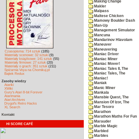
Making Change
Makler
Malpass
Maltese Chicken
Mamowy Boulder Dash
Man-Up
Management Simulator
Mancuna
Mandarinov Hlavolam
Maneuver
Maneuvering
Czasopisma: 714 sztuk
(185)
Maniac Driver
Materiały scenowe: 32 sztuki
(9)
Materiały książkowe: 141 sztuk
(55)
Maniac Miner
Materiały firmowe: 27 sztuk
(20)
Maniac Mover!
Materiały o grach: 351 sztuk
(211)
Maniac Tales II, The
Spiżarnia Voya na Chomikuj.pl
Maniac Tales, The
Bajtek Redux
Maniac!
Zasoby wiedzy
Maniak
Atariki
Manic Miner
XWiki
Gury's Atari 8-bit Forever
Mankala
Atarimania
Mansbie Quest, The
Atari Archives
Mansion Of Izor, The
Drygol's Retro Hacks
Mar Tesoro
XL Search
Marathon
Kontakt
Marathon Maths For Fun
Marauder
HI SCORE CAFÉ
Marble Magic
Marbled
Marbles