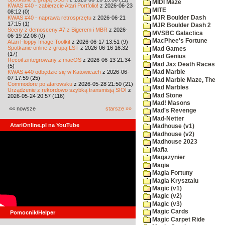
MIDI Maze
KWAS #40 - zabierzcie Atari Portfolio!
z 2026-06-23
MITE
08:12 (0)
KWAS #40 - naprawa retrosprzętu
z 2026-06-21
MJR Boulder Dash
17:15 (1)
MJR Boulder Dash 2
Sceny z demosceny #7 z Bigerem i MBR
z 2026-
MVSBC Galactica
06-19 22:08 (0)
MacPhee's Fortune
Atari Floppy Image Toolkit
z 2026-06-17 13:51 (9)
Spotkanie online z grupą LST
z 2026-06-16 16:32
Mad Games
(17)
Mad Genius
Recoil zintegrowany z macOS
z 2026-06-13 21:34
Mad Jax Death Races
(5)
KWAS #40 odbędzie się w Katowicach
z 2026-06-
Mad Marble
07 17:59 (25)
Mad Marble Maze, The
Commodore po atarowsku
z 2026-05-28 21:50 (21)
Mad Marbles
Urządzenie z rekordowo szybką transmisją SIO!
z
Mad Stone
2026-05-24 20:57 (116)
Mad! Masons
«« nowsze
starsze »»
Mad's Revenge
Mad-Netter
AtariOnline.pl na YouTube
Madhouse (v1)
Madhouse (v2)
Madhouse 2023
Mafia
Magazynier
Magia
Magia Fortuny
Magia Krysztalu
Magic (v1)
Magic (v2)
Magic (v3)
Magic Cards
Pomocnik/Helper
Magic Carpet Ride