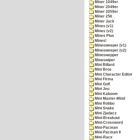
Miner 1049er
Miner 2049er
Miner 2059er
Miner 256
Miner Jack
Mines (v1)
Mines (v2)
Mines Plus
Mines!
Minesweeper (v1)
Minesweeper (v2)
Mineswepper
Mineswiper
Mini Billard
Mini Bros
Mini Character Editor
Mini Firma
Mini Golf
Mini Jeu
Mini Kaboom
Mini Master-Mind
Mini Robbo
Mini Snake
Mini Zjadacz
Mini-Breakout
Mini-Crossword
Mini-Pacman
Mini-Pacman II
Mini-Race