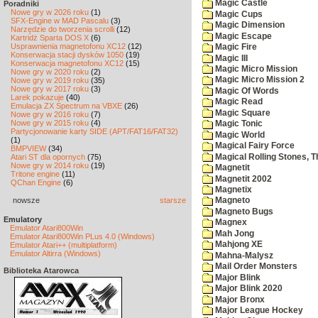
Magic Castle
Poradniki
Nowe gry w 2026 roku
(1)
Magic Cups
SFX-Engine w MAD Pascalu
(3)
Magic Dimension
Narzędzie do tworzenia scrolli
(12)
Magic Escape
Kartridż Sparta DOS X
(6)
Usprawnienia magnetofonu XC12
(12)
Magic Fire
Konserwacja stacji dysków 1050
(19)
Magic III
Konserwacja magnetofonu XC12
(15)
Magic Micro Mission
Nowe gry w 2020 roku
(2)
Magic Micro Mission 2
Nowe gry w 2019 roku
(35)
Nowe gry w 2017 roku
(3)
Magic Of Words
Larek pokazuje
(40)
Magic Read
Emulacja ZX Spectrum na VBXE
(26)
Magic Square
Nowe gry w 2016 roku
(7)
Nowe gry w 2015 roku
(4)
Magic Tonic
Partycjonowanie karty SIDE (APT/FAT16/FAT32)
Magic World
(1)
Magical Fairy Force
BMPVIEW
(34)
Magical Rolling Stones, T
Atari ST dla opornych
(75)
Nowe gry w 2014 roku
(19)
Magnetit
Tritone engine
(11)
Magnetit 2002
QChan Engine
(6)
Magnetix
nowsze
starsze
Magneto
Magneto Bugs
Emulatory
Magnex
Emulator Atari800Win
Mah Jong
Emulator Atari800Win PLus 4.0 (Windows)
Mahjong XE
Emulator Atari++ (multiplatform)
Emulator Altirra (Windows)
Mahna-Malysz
Mail Order Monsters
Biblioteka Atarowca
Major Blink
Major Blink 2020
Major Bronx
Major League Hockey