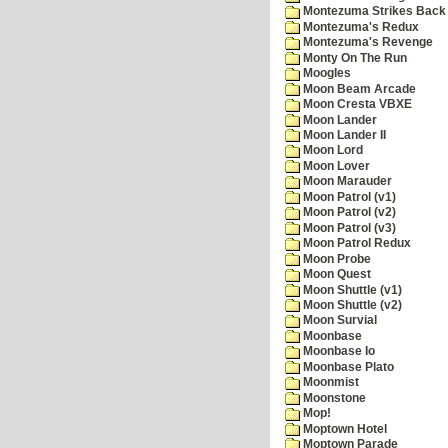
Montezuma Strikes Back
Montezuma's Redux
Montezuma's Revenge
Monty On The Run
Moogles
Moon Beam Arcade
Moon Cresta VBXE
Moon Lander
Moon Lander II
Moon Lord
Moon Lover
Moon Marauder
Moon Patrol (v1)
Moon Patrol (v2)
Moon Patrol (v3)
Moon Patrol Redux
Moon Probe
Moon Quest
Moon Shuttle (v1)
Moon Shuttle (v2)
Moon Survial
Moonbase
Moonbase Io
Moonbase Plato
Moonmist
Moonstone
Mop!
Moptown Hotel
Moptown Parade