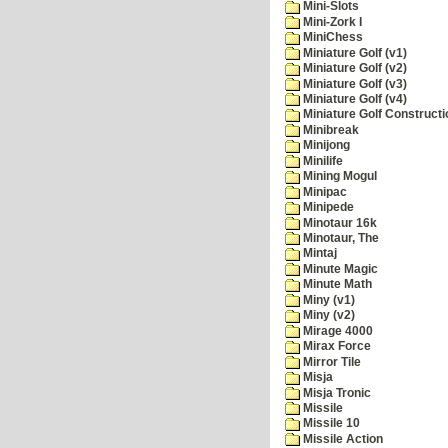
Mini-Slots
Mini-Zork I
MiniChess
Miniature Golf (v1)
Miniature Golf (v2)
Miniature Golf (v3)
Miniature Golf (v4)
Miniature Golf Constructi
Minibreak
Minijong
Minilife
Mining Mogul
Minipac
Minipede
Minotaur 16k
Minotaur, The
Mintaj
Minute Magic
Minute Math
Miny (v1)
Miny (v2)
Mirage 4000
Mirax Force
Mirror Tile
Misja
Misja Tronic
Missile
Missile 10
Missile Action