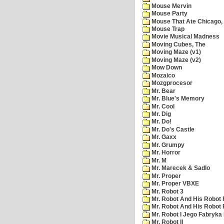
Mouse Mervin
Mouse Party
Mouse That Ate Chicago,
Mouse Trap
Movie Musical Madness
Moving Cubes, The
Moving Maze (v1)
Moving Maze (v2)
Mow Down
Mozaico
Mozgprocesor
Mr. Bear
Mr. Blue's Memory
Mr. Cool
Mr. Dig
Mr. Do!
Mr. Do's Castle
Mr. Gaxx
Mr. Grumpy
Mr. Horror
Mr. M
Mr. Marecek & Sadlo
Mr. Proper
Mr. Proper VBXE
Mr. Robot 3
Mr. Robot And His Robot 
Mr. Robot And His Robot
Mr. Robot I Jego Fabryka
Mr. Robot II