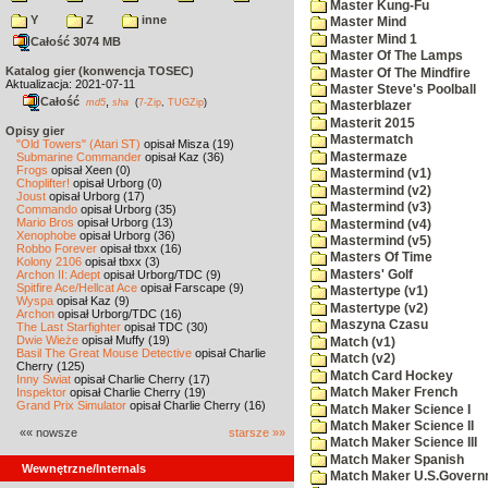
Master Kung-Fu
Y
Z
inne
Master Mind
Master Mind 1
Całość 3074 MB
Master Of The Lamps
Katalog gier (konwencja TOSEC)
Master Of The Mindfire
Aktualizacja: 2021-07-11
Master Steve's Poolball
Całość
,
md5
sha
(
7-Zip
,
TUGZip
)
Masterblazer
Masterit 2015
Opisy gier
Mastermatch
"Old Towers" (Atari ST)
opisał Misza (19)
Mastermaze
Submarine Commander
opisał Kaz (36)
Frogs
opisał Xeen (0)
Mastermind (v1)
Choplifter!
opisał Urborg (0)
Mastermind (v2)
Joust
opisał Urborg (17)
Mastermind (v3)
Commando
opisał Urborg (35)
Mario Bros
opisał Urborg (13)
Mastermind (v4)
Xenophobe
opisał Urborg (36)
Mastermind (v5)
Robbo Forever
opisał tbxx (16)
Masters Of Time
Kolony 2106
opisał tbxx (3)
Masters' Golf
Archon II: Adept
opisał Urborg/TDC (9)
Spitfire Ace/Hellcat Ace
opisał Farscape (9)
Mastertype (v1)
Wyspa
opisał Kaz (9)
Mastertype (v2)
Archon
opisał Urborg/TDC (16)
Maszyna Czasu
The Last Starfighter
opisał TDC (30)
Dwie Wieże
opisał Muffy (19)
Match (v1)
Basil The Great Mouse Detective
opisał Charlie
Match (v2)
Cherry (125)
Match Card Hockey
Inny Świat
opisał Charlie Cherry (17)
Inspektor
opisał Charlie Cherry (19)
Match Maker French
Grand Prix Simulator
opisał Charlie Cherry (16)
Match Maker Science I
Match Maker Science II
«« nowsze
starsze »»
Match Maker Science III
Match Maker Spanish
Wewnętrzne/Internals
Match Maker U.S.Govern