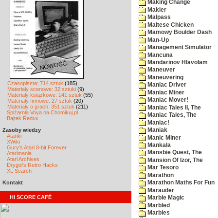
Making Change
Makler
Malpass
Maltese Chicken
Mamowy Boulder Dash
Man-Up
Management Simulator
Mancuna
Mandarinov Hlavolam
Maneuver
Maneuvering
Czasopisma: 714 sztuk
(185)
Maniac Driver
Materiały scenowe: 32 sztuki
(9)
Maniac Miner
Materiały książkowe: 141 sztuk
(55)
Maniac Mover!
Materiały firmowe: 27 sztuk
(20)
Materiały o grach: 351 sztuk
(211)
Maniac Tales II, The
Spiżarnia Voya na Chomikuj.pl
Maniac Tales, The
Bajtek Redux
Maniac!
Zasoby wiedzy
Maniak
Atariki
Manic Miner
XWiki
Mankala
Gury's Atari 8-bit Forever
Mansbie Quest, The
Atarimania
Atari Archives
Mansion Of Izor, The
Drygol's Retro Hacks
Mar Tesoro
XL Search
Marathon
Kontakt
Marathon Maths For Fun
Marauder
HI SCORE CAFÉ
Marble Magic
Marbled
Marbles