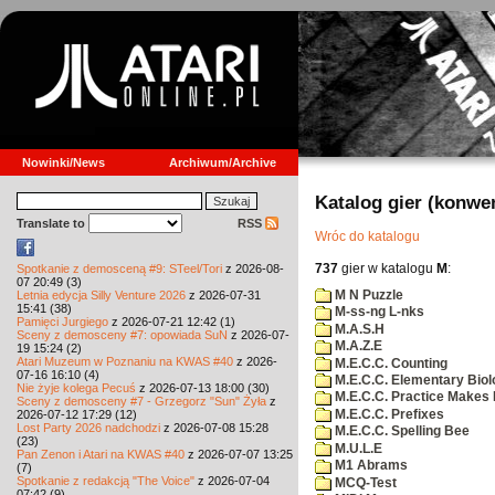
Nowinki/News
Archiwum/Archive
Katalog gier (konwe
Translate to
RSS
Wróc do katalogu
737
gier w katalogu
M
:
Spotkanie z demosceną #9: STeel/Tori
z 2026-08-
07 20:49 (3)
M N Puzzle
Letnia edycja Silly Venture 2026
z 2026-07-31
15:41 (38)
M-ss-ng L-nks
Pamięci Jurgiego
z 2026-07-21 12:42 (1)
M.A.S.H
Sceny z demosceny #7: opowiada SuN
z 2026-07-
M.A.Z.E
19 15:24 (2)
Atari Muzeum w Poznaniu na KWAS #40
z 2026-
M.E.C.C. Counting
07-16 16:10 (4)
M.E.C.C. Elementary Biol
Nie żyje kolega Pecuś
z 2026-07-13 18:00 (30)
M.E.C.C. Practice Makes 
Sceny z demosceny #7 - Grzegorz "Sun" Żyła
z
M.E.C.C. Prefixes
2026-07-12 17:29 (12)
Lost Party 2026 nadchodzi
z 2026-07-08 15:28
M.E.C.C. Spelling Bee
(23)
M.U.L.E
Pan Zenon i Atari na KWAS #40
z 2026-07-07 13:25
M1 Abrams
(7)
Spotkanie z redakcją "The Voice"
z 2026-07-04
MCQ-Test
07:42 (9)