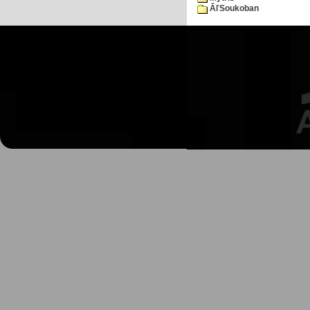
ÂľSoukoban