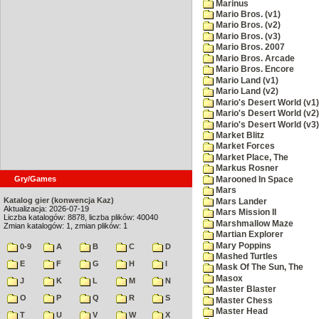
Marinus
Mario Bros. (v1)
Mario Bros. (v2)
Mario Bros. (v3)
Mario Bros. 2007
Mario Bros. Arcade
Mario Bros. Encore
Mario Land (v1)
Mario Land (v2)
Mario's Desert World (v1)
Mario's Desert World (v2)
Mario's Desert World (v3)
Market Blitz
Market Forces
Market Place, The
Markus Rosner
Gry/Games
Marooned In Space
Mars
Katalog gier (konwencja Kaz)
Mars Lander
Aktualizacja: 2026-07-19
Mars Mission II
Liczba katalogów: 8878, liczba plików: 40040
Marshmallow Maze
Zmian katalogów: 1, zmian plików: 1
Martian Explorer
Mary Poppins
0-9
A
B
C
D
Mashed Turtles
E
F
G
H
I
Mask Of The Sun, The
Masox
J
K
L
M
N
Master Blaster
O
P
Q
R
S
Master Chess
Master Head
T
U
V
W
X