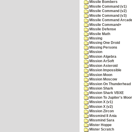
Missile Bombers
Missile Command (v1)
Missile Command (v2)
Missile Command (v3)
Missile Command Arcad
Missile Command+
Missile Defense
Missile Math
Missing
Missing One Droid
Missing Persons
Mission
Mission Algebra
Mission ArSoft
Mission Asteroid
Mission Impossible
Mission Moon
Mission Moscow
Mission On Thunderhead
Mission Shark
Mission Shark VBXE
Mission To Jupiter's Moo
Mission X (v1)
Mission X (v2)
Mission Zircon
Missmind II Ania
Missmind Sara
Mister Hoppe
Mister Scratch