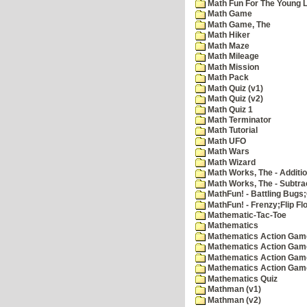
Math Fun For The Young Le
Math Game
Math Game, The
Math Hiker
Math Maze
Math Mileage
Math Mission
Math Pack
Math Quiz (v1)
Math Quiz (v2)
Math Quiz 1
Math Terminator
Math Tutorial
Math UFO
Math Wars
Math Wizard
Math Works, The - Additi
Math Works, The - Subtra
MathFun! - Battling Bugs
MathFun! - Frenzy;Flip Fl
Mathematic-Tac-Toe
Mathematics
Mathematics Action Games
Mathematics Action Game
Mathematics Action Game
Mathematics Action Game
Mathematics Quiz
Mathman (v1)
Mathman (v2)