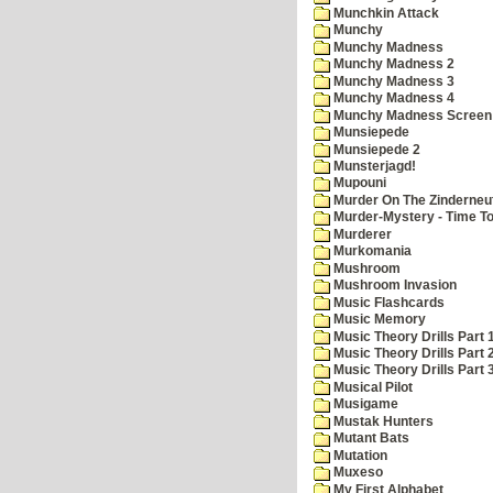
Munchkin Attack
Munchy
Munchy Madness
Munchy Madness 2
Munchy Madness 3
Munchy Madness 4
Munchy Madness Screen
Munsiepede
Munsiepede 2
Munsterjagd!
Mupouni
Murder On The Zinderneu
Murder-Mystery - Time To
Murderer
Murkomania
Mushroom
Mushroom Invasion
Music Flashcards
Music Memory
Music Theory Drills Part 
Music Theory Drills Part 2
Music Theory Drills Part 3
Musical Pilot
Musigame
Mustak Hunters
Mutant Bats
Mutation
Muxeso
My First Alphabet