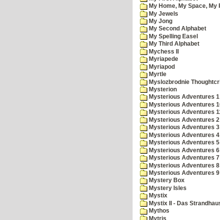
My Home, My Space, My 
My Jewels
My Jong
My Second Alphabet
My Spelling Easel
My Third Alphabet
Mychess II
Myriapede
Myriapod
Myrtle
Myslozbrodnie Thoughtc
Mysterion
Mysterious Adventures 1
Mysterious Adventures 10 
Mysterious Adventures 
Mysterious Adventures 2
Mysterious Adventures 3
Mysterious Adventures 4
Mysterious Adventures 5
Mysterious Adventures 6
Mysterious Adventures 7 
Mysterious Adventures 8
Mysterious Adventures 
Mystery Box
Mystery Isles
Mystix
Mystix II - Das Strandhau
Mythos
Mytris