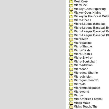
Mezi Kozy
Miami Ice
Mickey Goes Exploring
Mickey Goes Hiking
Mickey In The Great Outd
Micro Chess
Micro League Baseball
Micro League Baseball Bo
Micro League Baseball G
Micro League Baseball Pl
Micro Man
Micro Sailing
Micro Shuttle
Micro-Dash
Micro-Dash II
Micro-Environ
Micro-Soukoban
Microaddition
Microdash
Microdeal Shuttle
Microdivision
Microgammon SB
Microids
Micromultiplication
Microworld
Microx
Mid-America Football
Midas Maze
Midas Touch, The