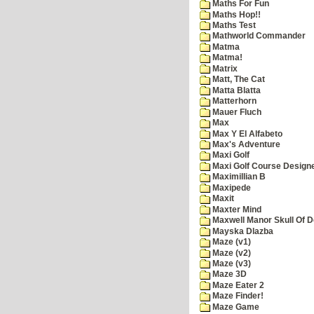
Maths For Fun
Maths Hop!!
Maths Test
Mathworld Commander
Matma
Matma!
Matrix
Matt, The Cat
Matta Blatta
Matterhorn
Mauer Fluch
Max
Max Y El Alfabeto
Max's Adventure
Maxi Golf
Maxi Golf Course Design
Maximillian B
Maxipede
Maxit
Maxter Mind
Maxwell Manor Skull Of 
Mayska Dlazba
Maze (v1)
Maze (v2)
Maze (v3)
Maze 3D
Maze Eater 2
Maze Finder!
Maze Game