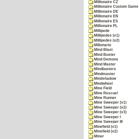
Millionaire CZ
Millionaire Custom Game 
Millionaire DE
Millionaire EN
Millionaire ES
Millionaire PL
Millipede
Millipedes (v1)
Millipedes (v2)
Millonario
Mind Blast
Mind Buster
Mind Demons
Mind Master
Mindbusters
Mindmaster
Mindshadow
Mindwheel
Mine Field
Mine Rescue!
Mine Runner
Mine Sweeper (v1)
Mine Sweeper (v2)
Mine Sweeper (v3)
Mine Sweeper I
Mine Sweeper III
Minefield (v1)
Minefield (v2)
Miner