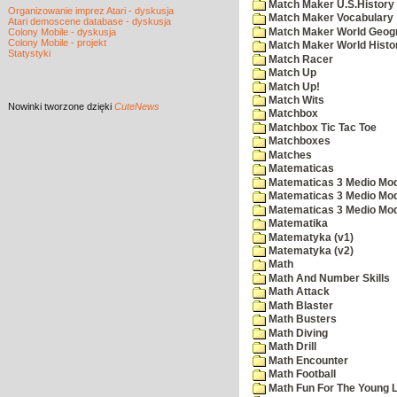
Match Maker U.S.History
Organizowanie imprez Atari - dyskusja
Match Maker Vocabulary
Atari demoscene database - dyskusja
Match Maker World Geog
Colony Mobile - dyskusja
Colony Mobile - projekt
Match Maker World Histo
Statystyki
Match Racer
Match Up
Match Up!
Match Wits
Nowinki
tworzone dzięki
CuteNews
Matchbox
Matchbox Tic Tac Toe
Matchboxes
Matches
Matematicas
Matematicas 3 Medio Mod
Matematicas 3 Medio Mod
Matematicas 3 Medio Mod
Matematika
Matematyka (v1)
Matematyka (v2)
Math
Math And Number Skills
Math Attack
Math Blaster
Math Busters
Math Diving
Math Drill
Math Encounter
Math Football
Math Fun For The Young L