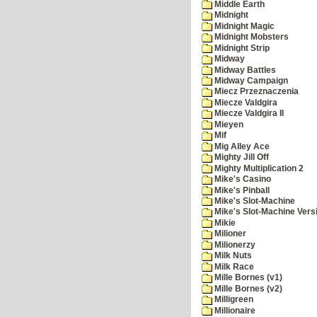
Middle Earth
Midnight
Midnight Magic
Midnight Mobsters
Midnight Strip
Midway
Midway Battles
Midway Campaign
Miecz Przeznaczenia
Miecze Valdgira
Miecze Valdgira II
Mieyen
Mif
Mig Alley Ace
Mighty Jill Off
Mighty Multiplication 2
Mike's Casino
Mike's Pinball
Mike's Slot-Machine
Mike's Slot-Machine Versi
Mikie
Milioner
Milionerzy
Milk Nuts
Milk Race
Mille Bornes (v1)
Mille Bornes (v2)
Milligreen
Millionaire