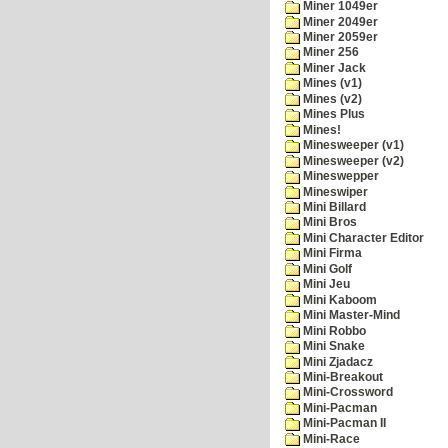
Miner 1049er
Miner 2049er
Miner 2059er
Miner 256
Miner Jack
Mines (v1)
Mines (v2)
Mines Plus
Mines!
Minesweeper (v1)
Minesweeper (v2)
Mineswepper
Mineswiper
Mini Billard
Mini Bros
Mini Character Editor
Mini Firma
Mini Golf
Mini Jeu
Mini Kaboom
Mini Master-Mind
Mini Robbo
Mini Snake
Mini Zjadacz
Mini-Breakout
Mini-Crossword
Mini-Pacman
Mini-Pacman II
Mini-Race