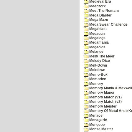
Medieval Era
Meebzork
Meet The Romans
Mega Blaster
Mega Maze
Mega Swear Challenge
Megablast
Megagun
Megalegs
Megamania
Megaoids
Melange
Melly The Meer
Melody Dice
Melt-Down
Meltdown
Memo-Box
Memorice
Memory
Memory Mania & Maxwel
Memory Manor
Memory Match (v1)
Memory Match (v2)
Memory Meister
Memory Of Metal Aneb K
Menace
Menagarie
Mengcop
Mensa Master