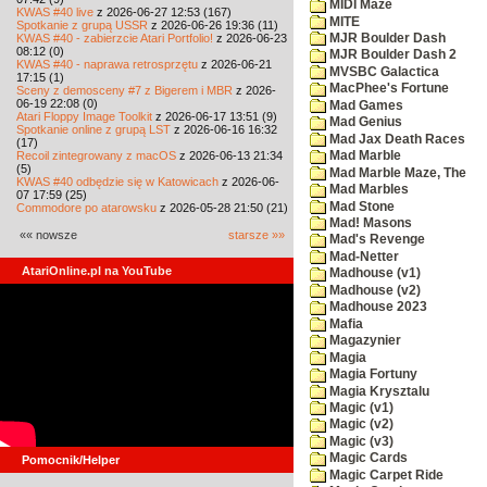
MIDI Maze
KWAS #40 live
z 2026-06-27 12:53 (167)
MITE
Spotkanie z grupą USSR
z 2026-06-26 19:36 (11)
KWAS #40 - zabierzcie Atari Portfolio!
z 2026-06-23
MJR Boulder Dash
08:12 (0)
MJR Boulder Dash 2
KWAS #40 - naprawa retrosprzętu
z 2026-06-21
MVSBC Galactica
17:15 (1)
MacPhee's Fortune
Sceny z demosceny #7 z Bigerem i MBR
z 2026-
06-19 22:08 (0)
Mad Games
Atari Floppy Image Toolkit
z 2026-06-17 13:51 (9)
Mad Genius
Spotkanie online z grupą LST
z 2026-06-16 16:32
Mad Jax Death Races
(17)
Recoil zintegrowany z macOS
z 2026-06-13 21:34
Mad Marble
(5)
Mad Marble Maze, The
KWAS #40 odbędzie się w Katowicach
z 2026-06-
Mad Marbles
07 17:59 (25)
Mad Stone
Commodore po atarowsku
z 2026-05-28 21:50 (21)
Mad! Masons
«« nowsze
starsze »»
Mad's Revenge
Mad-Netter
AtariOnline.pl na YouTube
Madhouse (v1)
Madhouse (v2)
Madhouse 2023
Mafia
Magazynier
Magia
Magia Fortuny
Magia Krysztalu
Magic (v1)
Magic (v2)
Magic (v3)
Magic Cards
Pomocnik/Helper
Magic Carpet Ride