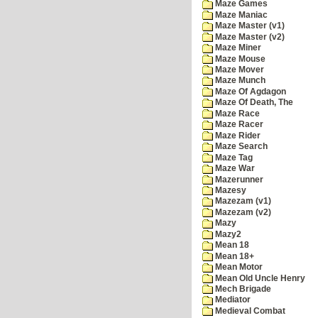
Maze Games
Maze Maniac
Maze Master (v1)
Maze Master (v2)
Maze Miner
Maze Mouse
Maze Mover
Maze Munch
Maze Of Agdagon
Maze Of Death, The
Maze Race
Maze Racer
Maze Rider
Maze Search
Maze Tag
Maze War
Mazerunner
Mazesy
Mazezam (v1)
Mazezam (v2)
Mazy
Mazy2
Mean 18
Mean 18+
Mean Motor
Mean Old Uncle Henry
Mech Brigade
Mediator
Medieval Combat