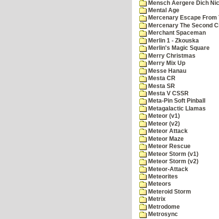
Mensch Aergere Dich Nic
Mental Age
Mercenary Escape From 
Mercenary The Second C
Merchant Spaceman
Merlin 1 - Zkouska
Merlin's Magic Square
Merry Christmas
Merry Mix Up
Messe Hanau
Mesta CR
Mesta SR
Mesta V CSSR
Meta-Pin Soft Pinball
Metagalactic Llamas
Meteor (v1)
Meteor (v2)
Meteor Attack
Meteor Maze
Meteor Rescue
Meteor Storm (v1)
Meteor Storm (v2)
Meteor-Attack
Meteorites
Meteors
Meteroid Storm
Metrix
Metrodome
Metrosync