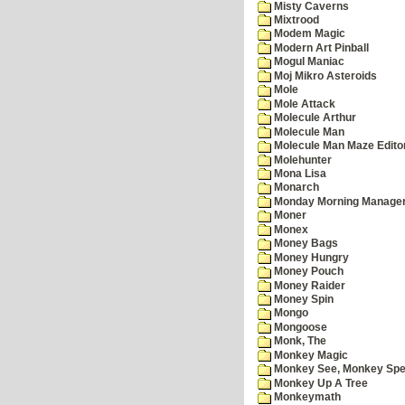
Misty Caverns
Mixtrood
Modem Magic
Modern Art Pinball
Mogul Maniac
Moj Mikro Asteroids
Mole
Mole Attack
Molecule Arthur
Molecule Man
Molecule Man Maze Edito
Molehunter
Mona Lisa
Monarch
Monday Morning Manage
Moner
Monex
Money Bags
Money Hungry
Money Pouch
Money Raider
Money Spin
Mongo
Mongoose
Monk, The
Monkey Magic
Monkey See, Monkey Spe
Monkey Up A Tree
Monkeymath