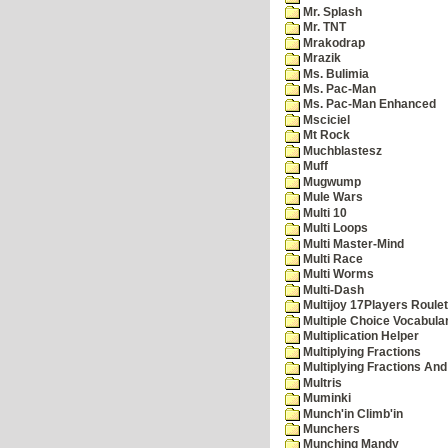
Mr. Splash
Mr. TNT
Mrakodrap
Mrazik
Ms. Bulimia
Ms. Pac-Man
Ms. Pac-Man Enhanced
Msciciel
Mt Rock
Muchblastesz
Muff
Mugwump
Mule Wars
Multi 10
Multi Loops
Multi Master-Mind
Multi Race
Multi Worms
Multi-Dash
Multijoy 17Players Roulet
Multiple Choice Vocabula
Multiplication Helper
Multiplying Fractions
Multiplying Fractions And
Multris
Muminki
Munch'in Climb'in
Munchers
Munching Mandy